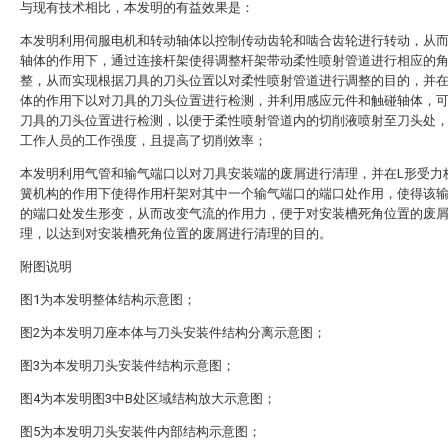
与现有技术相比，本发明的有益效果是：
本发明利用伺服电机和转动轴体以控制传动齿轮和啮合齿轮进行转动，从
轴体的作用下，通过连接杆架使得调整杆架带动柔性喷射管道进行相应的
整，从而实现根据刀具的刀头位置以对柔性喷射管道进行调整的目的，并
体的作用下以对刀具的刀头位置进行检测，并利用感应元件和触碰轴体，
刀具的刀头位置进行检测，以便于柔性喷射管道内的切削液喷射至刀头处
工作人员的工作强度，且提高了切削效率；
本发明利用气管和输气端口以对刀具安装端的废屑进行清理，并在L形受力
簧机构的作用下使得作用杆架对其中一个输气端口的端口处作用，使得该
的端口处发生形变，从而改变气流的作用力，便于对安装槽死角位置的废
理，以达到对安装槽死角位置的废屑进行清理的目的。
附图说明
图1为本发明整体结构示意图；
图2为本发明刀座本体与刀头安装件结构分离示意图；
图3为本发明刀头安装件结构示意图；
图4为本发明图3中B处区域结构放大示意图；
图5为本发明刀头安装件内部结构示意图；