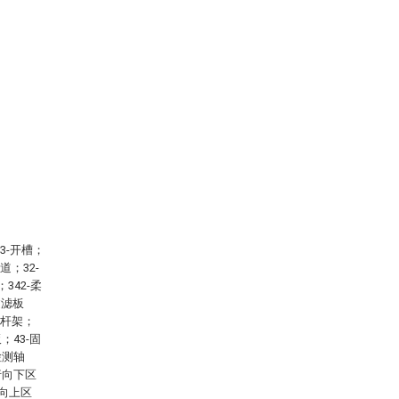
3-开槽；
道；32-
342-柔
过滤板
形杆架；
；43-固
检测轴
滑行向下区
行向上区