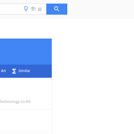
 Art
Similar
Technology Co ltd