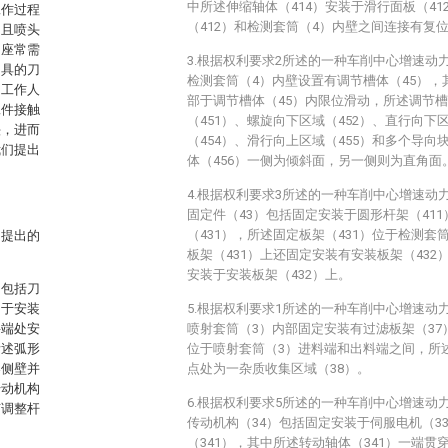
中所述伸缩轴体（414）安装于滑行面板（4
工作过程
（412）和检测套筒（4）内壁之间连接有复位
，且喷头
刀座常需
3.根据权利要求2所述的一种车削中心增速动
刀具的刀
检测套筒（4）内壁设置有调节槽体（45），
，工作人
部于调节槽体（45）内限位滑动，所述调节槽
工件接触
（451）、螺旋向下区域（452）、直行向下
头，进而
（454）、滑行向上区域（455）和多个导向
我们提出
体（456）一侧为倾斜面，另一侧则为直角面
4.根据权利要求3所述的一种车削中心增速动
固定件（43）包括固定安装于圆形杆架（41
（431），所述固定板架（431）位于检测套
中提出的
板架（431）上还固定安装有安装板架（432
安装于安装板架（432）上。
，包括刀
用于安装
5.根据权利要求1所述的一种车削中心增速动
料端处安
喷射套筒（3）内部固定安装有过滤板架（37
所述弧形
位于喷射套筒（3）进料端和出料端之间，所
架侧壁并
点处为一杂质收集区域（38）。
传动机构
6.根据权利要求5所述的一种车削中心增速动
有调整杆
传动机构（34）包括固定安装于伺服电机（3
（341），其中所述转动轴体（341）一端贯