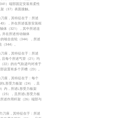
341）端部固定安装有柔性
板架（37）表面接触。
力刀座，其特征在于：所述
343），并在所述弧形安装框
轴体（321），其中所述连
上，并在所述传动轴体
合的啮合齿轮（344），所述
（344）。
力刀座，其特征在于：所述
，且每个所述气管（21）均
（22）的出气轨迹均对准于
内部设置有多个开槽（23）。
力刀座，其特征在于：每个
的L形受力板架（24），且
0）内，所述L形受力板架
（25），且所述L形受力板
且所述作用杆架（26）端部与
动力刀座，其特征在于：所述