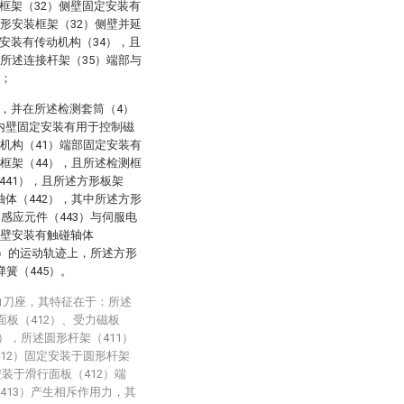
框架（32）侧壁固定安装有
弧形安装框架（32）侧壁并延
安装有传动机构（34），且
，所述连接杆架（35）端部与
）；
，并在所述检测套筒（4）
内壁固定安装有用于控制磁
性机构（41）端部固定安装有
测框架（44），且所述检测框
441），且所述方形板架
轴体（442），其中所述方形
述感应元件（443）与伺服电
内壁安装有触碰轴体
43）的运动轨迹上，所述方形
簧（445）。
力刀座，其特征在于：所述
面板（412）、受力磁板
5），所述圆形杆架（411）
12）固定安装于圆形杆架
安装于滑行面板（412）端
413）产生相斥作用力，其