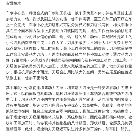
背景技术
车削中心是一种复合式的车削加工机械，以车床为基本体，并在其基础上
加动力铣、钻、镗以及副主轴的功能，使车件需要二至三次加工的工序在
上一次完成，车削中心按刀塔形式可以分为栉式和刀塔式两种，栉式车削
具在三个面不同方位排上多把动力刀或固定刀具，通过工作台坐标的移动
完成端面、径向以及偏心的车、铣、钻、镗的加工动作，其局限性是加工
小和刀具的数量有冲突，工件大了，刀具要减少，不利于大工件复杂工序
优点是换刀速度快，加工时间短，是小工件高效加工的首选；刀塔式车削
工作台上安装动力刀塔，可以支持端面及径向的各种加工动作，通过动力
降（Y轴功能）来完成车削件端面及径向的偏心及各种加工动作，加工完一
刀塔旋转更换另外刀具来加工，以此来完成复杂的加工步骤，动力刀的数
少，根据机床的大小而定。刀塔会占用比较大的空间，另外在尾座的位置
装副主轴，使加工更简化；
其中车削中心常使用增速动力刀座，增速动力刀座是一种安装在动力刀塔
座，它可以由伺服电机驱动，这种刀座通常应用于车铣复合机或带动力刀
中心上，增速动力刀座的主要作用是提高刀具的转速，从而增加切削效率
过程更加高效，增速动力刀座具有多种优点，如高效率、高精度、多功能
以轻松地在同一机台上完成复杂零件的加工，且加工速度超快，精确度高
由于增速动力刀座采用整体式结构，系统刚性好，因此在进行横向钻削、
纹加工等加工时，能够获得其他物品的尺寸精度、形状精度、轮廓及几何
置精度等，此外，增速动力刀座还可以进行多种加工操作，如车削、钻孔