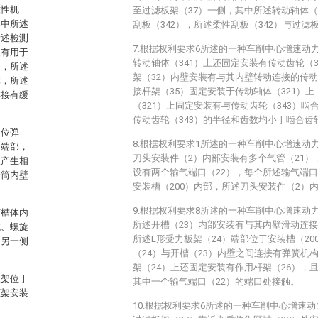
磁性机
至过滤板架（37）一侧，其中所述转动轴体（
其中所述
刮板（342），所述柔性刮板（342）与过滤
所述检测
7.根据权利要求6所述的一种车削中心增速动
装有用于
转动轴体（341）上还固定安装有传动齿轮（
件，所述
架（32）内壁安装有与其内壁转动连接的传动
体，所述
接杆架（35）固定安装于传动轴体（321）
连接有缓
（321）上固定安装有与传动齿轮（343）啮
传动齿轮（343）的半径和齿数均小于啮合齿轮
复位弹
8.根据权利要求1所述的一种车削中心增速动
架端部，
刀头安装件（2）内部安装有多个气管（21）
板产生相
设有两个输气端口（22），每个所述输气端口
套筒内壁
安装槽（200）内部，所述刀头安装件（2）
9.根据权利要求8所述的一种车削中心增速动
节槽体内
所述开槽（23）内部安装有与其内壁滑动连接
域、螺旋
所述L形受力板架（24）端部位于安装槽（20
，另一侧
（24）与开槽（23）内壁之间连接有弹簧机构
架（24）上还固定安装有作用杆架（26），
板架位于
其中一个输气端口（22）的端口处接触。
框架安装
10.根据权利要求6所述的一种车削中心增速