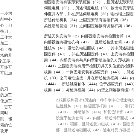
侧固定安装有弧形安装框架（32），且所述弧形安装
伺服电机（33），所述伺服电机（33）输出端贯穿
进一步增
伸至其内部，并在所述伺服电机（33）输出端上固定
车削中心
所述传动机构（34）上固定安装有连接杆架（35）
中心：刀
柔性喷射管道（31）之间固定连接有调整杆架（36
来换刀，
所述刀头安装件（2）内部固定安装有检测套筒（4）
的工作大
内部设置有磁性机构（41），且所述检测套筒（4）
的加工，
性机构（41）运动的电磁面板（42），其中所述磁
中心：在
固定件（43），并在所述固定件（43）上安装有检
刀塔的升
架（44）内部安装有与其内壁滑动连接的方形板架（
个工序，
（441）上固定安装有用于检测刀具刀头位置的检测
量可多可
板架（441）一侧固定安装有感应元件（443），所
还可以加
机（33）之间电性连接，并在所述检测框架（44）
（444），所述触碰轴体（444）位于感应元件（4
上的刀
板架（441）与检测框架（44）内壁之间连接有缓冲弹
塔的加工
2.根据权利要求1所述的一种车削中心增速动
，使加工
磁性机构（41）包括圆形杆架（411）、滑行
等，它可
（413）、伸缩轴体（414）和复位弹簧（41
，同时，
设置于检测套筒（4）内部，所述滑行面板（4
铰削、螺
（411）端部，且所述受力磁板（413）固定
要素的位
部，且所述电磁面板（42）通电对受力磁板（
、攻牙、