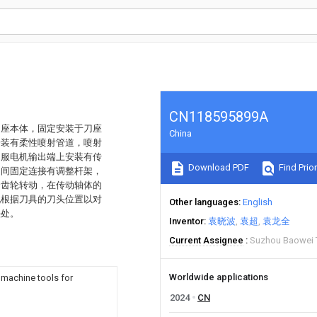
CN118595899A
刀座本体，固定安装于刀座
China
安装有柔性喷射管道，喷射
伺服电机输出端上安装有传
Download PDF
Find Prior
之间固定连接有调整杆架，
合齿轮转动，在传动轴体的
现根据刀具的刀头位置以对
Other languages
English
头处。
Inventor
袁晓波
袁超
袁龙全
Current Assignee
Suzhou Baowei 
Worldwide applications
 machine tools for
2024
CN