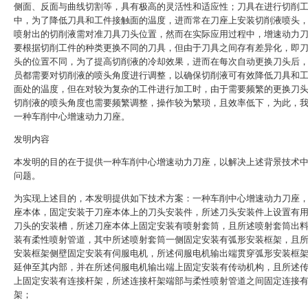
侧面、反面与曲线切割等，具有极高的灵活性和适应性；刀具在进行切削
中，为了降低刀具和工件接触面的温度，进而常在刀座上安装切削液喷头
喷射出的切削液需对准刀具刀头位置，然而在实际应用过程中，增速动力
要根据切削工件的种类更换不同的刀具，但由于刀具之间存有差异化，即
头的位置不同，为了提高切削液的冷却效果，进而在每次自动更换刀头后
员都需要对切削液的喷头角度进行调整，以确保切削液可有效降低刀具和
面处的温度，但在对较为复杂的工件进行加工时，由于需要频繁的更换刀
切削液的喷头角度也需要频繁调整，操作较为繁琐，且效率低下，为此，
一种车削中心增速动力刀座。
发明内容
本发明的目的在于提供一种车削中心增速动力刀座，以解决上述背景技术
问题。
为实现上述目的，本发明提供如下技术方案：一种车削中心增速动力刀座
座本体，固定安装于刀座本体上的刀头安装件，所述刀头安装件上设置有
刀头的安装槽，所述刀座本体上固定安装有喷射套筒，且所述喷射套筒出
装有柔性喷射管道，其中所述喷射套筒一侧固定安装有弧形安装框架，且
安装框架侧壁固定安装有伺服电机，所述伺服电机输出端贯穿弧形安装框
延伸至其内部，并在所述伺服电机输出端上固定安装有传动机构，且所述
上固定安装有连接杆架，所述连接杆架端部与柔性喷射管道之间固定连接
架；