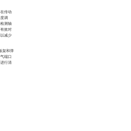
而在传动
角度调
在检测轴
可有效对
，以减少
板架和弹
输气端口
屑进行清