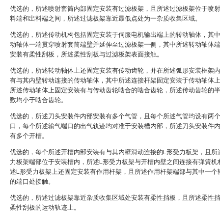
优选的，所述喷射套筒内部固定安装有过滤板架，且所述过滤板架位于喷
料端和出料端之间，所述过滤板架靠近最低点处为一杂质收集区域。
优选的，所述传动机构包括固定安装于伺服电机输出端上的转动轴体，其
动轴体一端贯穿喷射套筒端壁并延伸至过滤板架一侧，其中所述转动轴体
安装有柔性刮板，所述柔性刮板与过滤板架表面接触。
优选的，所述转动轴体上还固定安装有传动齿轮，并在所述弧形安装框架
有与其内壁转动连接的传动轴体，其中所述连接杆架固定安装于传动轴体
所述传动轴体上固定安装有与传动齿轮啮合的啮合齿轮，所述传动齿轮的
数均小于啮合齿轮。
优选的，所述刀头安装件内部安装有多个气管，且每个所述气管均设有两
口，每个所述输气端口的出气轨迹均对准于安装槽内部，所述刀头安装件
有多个开槽。
优选的，每个所述开槽内部安装有与其内壁滑动连接的L形受力板架，且所
力板架端部位于安装槽内，所述L形受力板架与开槽内壁之间连接有弹簧机
述L形受力板架上还固定安装有作用杆架，且所述作用杆架端部与其中一个
的端口处接触。
优选的，所述过滤板架靠近杂质收集区域处安装有柔性挡板，且所述柔性
柔性刮板的运动轨迹上。