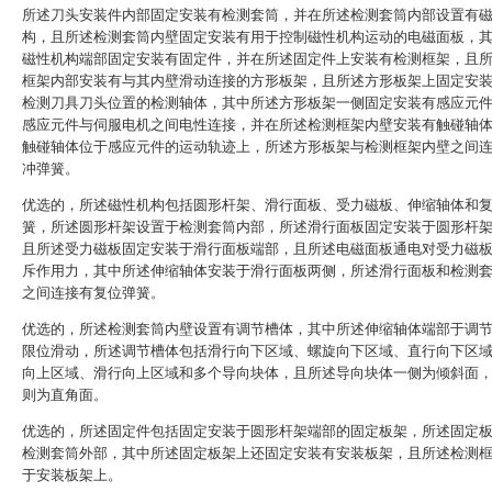
所述刀头安装件内部固定安装有检测套筒，并在所述检测套筒内部设置有
构，且所述检测套筒内壁固定安装有用于控制磁性机构运动的电磁面板，
磁性机构端部固定安装有固定件，并在所述固定件上安装有检测框架，且
框架内部安装有与其内壁滑动连接的方形板架，且所述方形板架上固定安
检测刀具刀头位置的检测轴体，其中所述方形板架一侧固定安装有感应元
感应元件与伺服电机之间电性连接，并在所述检测框架内壁安装有触碰轴
触碰轴体位于感应元件的运动轨迹上，所述方形板架与检测框架内壁之间
冲弹簧。
优选的，所述磁性机构包括圆形杆架、滑行面板、受力磁板、伸缩轴体和
簧，所述圆形杆架设置于检测套筒内部，所述滑行面板固定安装于圆形杆
且所述受力磁板固定安装于滑行面板端部，且所述电磁面板通电对受力磁
斥作用力，其中所述伸缩轴体安装于滑行面板两侧，所述滑行面板和检测
之间连接有复位弹簧。
优选的，所述检测套筒内壁设置有调节槽体，其中所述伸缩轴体端部于调
限位滑动，所述调节槽体包括滑行向下区域、螺旋向下区域、直行向下区
向上区域、滑行向上区域和多个导向块体，且所述导向块体一侧为倾斜面
则为直角面。
优选的，所述固定件包括固定安装于圆形杆架端部的固定板架，所述固定
检测套筒外部，其中所述固定板架上还固定安装有安装板架，且所述检测
于安装板架上。