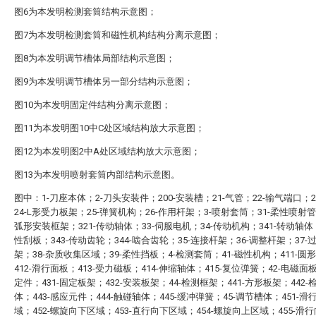
图6为本发明检测套筒结构示意图；
图7为本发明检测套筒和磁性机构结构分离示意图；
图8为本发明调节槽体局部结构示意图；
图9为本发明调节槽体另一部分结构示意图；
图10为本发明固定件结构分离示意图；
图11为本发明图10中C处区域结构放大示意图；
图12为本发明图2中A处区域结构放大示意图；
图13为本发明喷射套筒内部结构示意图。
图中：1-刀座本体；2-刀头安装件；200-安装槽；21-气管；22-输气端口；2
24-L形受力板架；25-弹簧机构；26-作用杆架；3-喷射套筒；31-柔性喷射管
弧形安装框架；321-传动轴体；33-伺服电机；34-传动机构；341-转动轴体；
性刮板；343-传动齿轮；344-啮合齿轮；35-连接杆架；36-调整杆架；37-
架；38-杂质收集区域；39-柔性挡板；4-检测套筒；41-磁性机构；411-圆
412-滑行面板；413-受力磁板；414-伸缩轴体；415-复位弹簧；42-电磁面板
定件；431-固定板架；432-安装板架；44-检测框架；441-方形板架；442-
体；443-感应元件；444-触碰轴体；445-缓冲弹簧；45-调节槽体；451-
域；452-螺旋向下区域；453-直行向下区域；454-螺旋向上区域；455-滑