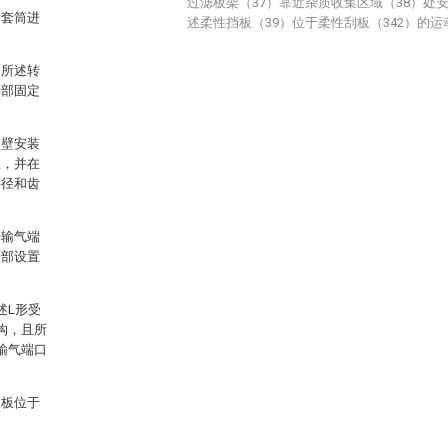
过滤板架（37）靠近杂质收集区域（38）处
射套筒进
述柔性挡板（39）位于柔性刮板（342）的
中所述转
端部固定
内壁安装
上，并在
半径和齿
个输气端
内部设置
述L形受
构，且所
输气端口
挡板位于