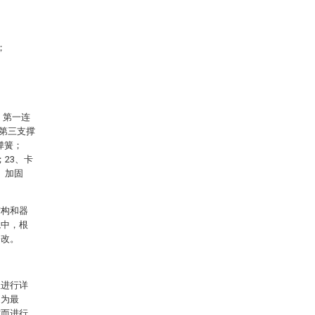
；
、第一连
、第三支撑
弹簧；
；23、卡
、加固
结构和器
境中，根
修改。
仪进行详
例为最
式而进行