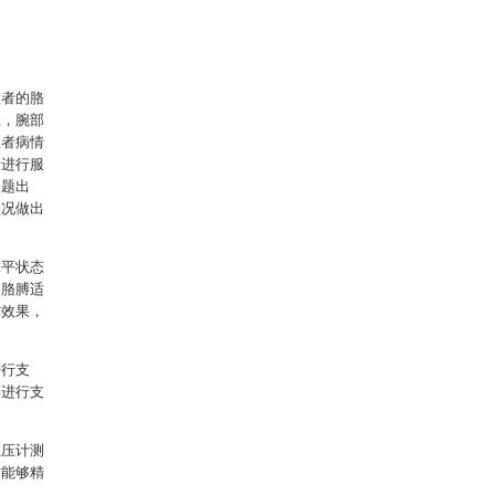
患者的胳
上，腕部
患者病情
者进行服
问题出
状况做出
水平状态
的胳膊适
撑效果，
进行支
膊进行支
血压计测
时能够精