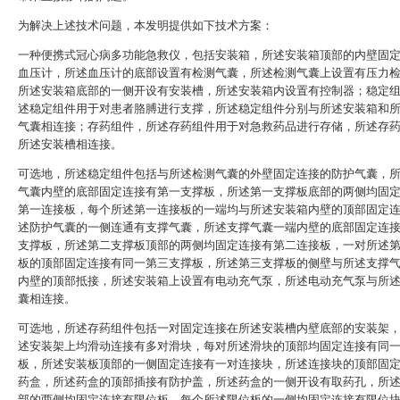
为解决上述技术问题，本发明提供如下技术方案：
一种便携式冠心病多功能急救仪，包括安装箱，所述安装箱顶部的内壁固
血压计，所述血压计的底部设置有检测气囊，所述检测气囊上设置有压力
所述安装箱底部的一侧开设有安装槽，所述安装箱内设置有控制器；稳定
述稳定组件用于对患者胳膊进行支撑，所述稳定组件分别与所述安装箱和
气囊相连接；存药组件，所述存药组件用于对急救药品进行存储，所述存
所述安装槽相连接。
可选地，所述稳定组件包括与所述检测气囊的外壁固定连接的防护气囊，
气囊内壁的底部固定连接有第一支撑板，所述第一支撑板底部的两侧均固
第一连接板，每个所述第一连接板的一端均与所述安装箱内壁的顶部固定
述防护气囊的一侧连通有支撑气囊，所述支撑气囊一端内壁的底部固定连
支撑板，所述第二支撑板顶部的两侧均固定连接有第二连接板，一对所述
板的顶部固定连接有同一第三支撑板，所述第三支撑板的侧壁与所述支撑
内壁的顶部抵接，所述安装箱上设置有电动充气泵，所述电动充气泵与所
囊相连接。
可选地，所述存药组件包括一对固定连接在所述安装槽内壁底部的安装架
述安装架上均滑动连接有多对滑块，每对所述滑块的顶部均固定连接有同
板，所述安装板顶部的一侧固定连接有一对连接块，所述连接块的顶部固
药盒，所述药盒的顶部插接有防护盖，所述药盒的一侧开设有取药孔，所
部的两侧均固定连接有限位板，每个所述限位板的一侧均固定连接有限位