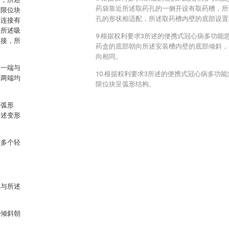
药袋靠近所述取药孔的一侧开设有取药槽，所
述限位块
孔的形状相适配，所述取药槽内壁的底部设置
定连接有
，所述吸
9.根据权利要求3所述的便携式冠心病多功能
连接，所
药盒的底部朝向所述安装槽内壁的底部倾斜，
向相同。
的一端与
10.根据权利要求3所述的便携式冠心病多功
的两端均
限位块呈弧形结构。
二弧形
所述变形
有多个轻
状与所述
的倾斜朝