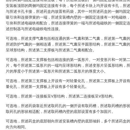
安装板顶部的两侧均固定连接有卡块，每个所述卡块上均开设有卡孔，所
与所述卡孔卡接，所述药盒内放置有药袋，其中一对所述药盒的一侧均固
吸引块和连接弹簧的一端，所述安装槽内壁的一侧固定连接有一对电磁铁
引块和所述电磁铁相配合，所述连接弹簧的一端与所述电磁铁的一侧固定
述控制器与所述电磁铁电性连接。
可选地，所述支撑气囊包括相连通的第一气囊和第二气囊，所述第一气囊
所述防护气囊的一侧相连通，所述第二气囊呈半圆形结构，所述第二气囊
呈球形结构，所述第二支撑板与所述第二气囊相配合。
可选地，所述第二支撑板包括相连接的第一弧形片、一对变形片和一对第
片，每个所述第二弧形片的一端均呈球形结构，所述变形片呈弧形结构，
片的厚度小于所述第一弧形片和所述第二弧形片的厚度大小。
可选地，所述第三支撑板上开设有一对轻量化孔，所述第二支撑板上开设
量化孔，所述第一支撑板上开设有多个轻量化孔。
可选地，所述第一连接板呈V形结构，所述第二连接板呈V形结构。
可选地，所述药袋靠近所述取药孔的一侧开设有取药槽，所述取药槽的形
取药孔的形状相适配，所述取药槽内壁的底部设置有多个加固片。
可选地，所述药盒的底部朝向所述安装槽内壁的底部倾斜，多个所述药盒
向方向相同。