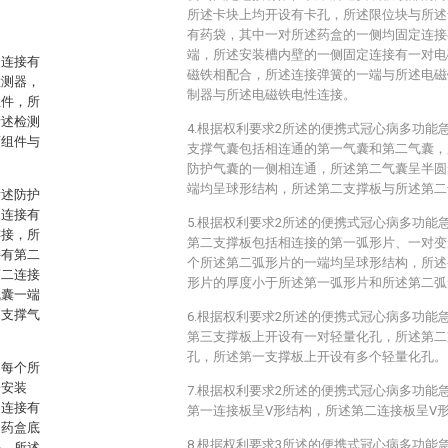
所述卡块上均开设有卡孔，所述限位块与所述
有药袋，其中一对所述药盒的一侧均固定连接
端，所述安装槽内壁的一侧固定连接有一对电
定连接有
磁铁相配合，所述连接弹簧的一端与所述电磁
检测器，
制器与所述电磁铁电性连接。
组件，所
所述检测
4.根据权利要求2所述的便携式冠心病多功能
药组件与
支撑气囊包括相连通的第一气囊和第二气囊，
防护气囊的一侧相连通，所述第二气囊呈半圆
端均呈球形结构，所述第二支撑板与所述第二
所述防护
定连接有
5.根据权利要求2所述的便携式冠心病多功能
连接，所
第二支撑板包括相连接的第一弧形片、一对变
接有第二
个所述第二弧形片的一端均呈球形结构，所述
第二连接
形片的厚度小于所述第一弧形片和所述第二弧
气囊一端
述支撑气
6.根据权利要求2所述的便携式冠心病多功能
第三支撑板上开设有一对轻量化孔，所述第二
孔，所述第一支撑板上开设有多个轻量化孔。
，每个所
一安装
7.根据权利要求2所述的便携式冠心病多功能
定连接有
第一连接板呈V形结构，所述第二连接板呈V
述药盒底
8.根据权利要求3所述的便携式冠心病多功能
块，所述