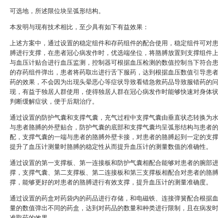
可选地，所述限位块呈弧形结构。
本发明与现有技术相比，至少具有如下有益效果：
上述方案中，通过设置的稳定组件和存药组件的配合使用，稳定组件可对
膊进行支撑，在患者冠心病发作时，优选端坐位，将胳膊放置到支撑组件
与血压计贴合进行血压监测，控制器可根据血压检测的数值控制当下符合
的存药组件弹出，患者将药取出进行舌下服药，达到根据血压数值引导患
药的效果，不会因为出现头晕恶心等症状导致看错急救药品导致服错药的
现，有益于独居人群使用，使得独居人群在冠心病发作时能够快速对身体
判断缓解症状，便于后期治疗。
通过设置的防护气囊和支撑气囊，充气过程中支撑气囊由垂直状态转换为
与患者胳膊的外壁贴合，防护气囊的底部和支撑气囊均呈弧形结构与患者
配，支撑气囊的一端与患者的胳膊外壁卡接，对患者的胳膊起到一定的支
提升了血压计测量时胳膊的稳定性从而提升血压计的测量数值的准确性。
通过设置的第一支撑板、第一连接板和防护气囊相配合能够对患者的腕部
撑，支撑气囊、第二支撑板、第二连接板和第三支撑板相配合对患者的胳
撑，能够更好的对患者的胳膊进行有效支撑，提升血压计的测量准确度。
通过设置的药盒对药袋内的药品进行存储，和电磁铁、连接弹簧配合根据
量的数值弹出不同的药盒，达到对药品的数量和种类进行限制，且在病发
准取药的效果。