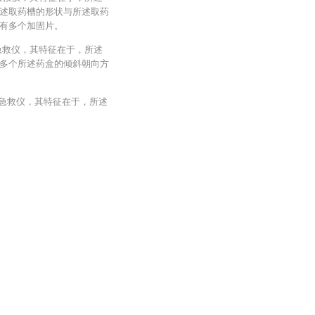
述取药槽的形状与所述取药
有多个加固片。
急救仪，其特征在于，所述
多个所述药盒的倾斜朝向方
能急救仪，其特征在于，所述