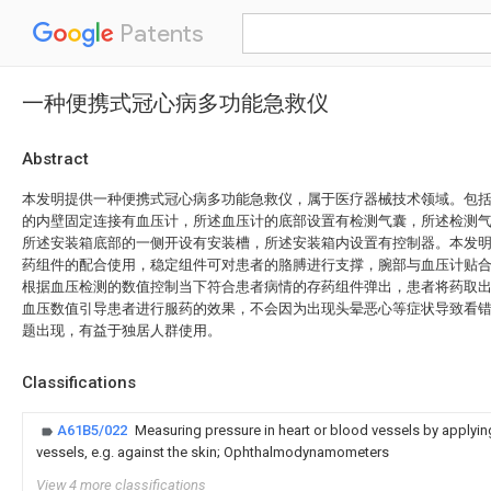
Patents
一种便携式冠心病多功能急救仪
Abstract
本发明提供一种便携式冠心病多功能急救仪，属于医疗器械技术领域。包
的内壁固定连接有血压计，所述血压计的底部设置有检测气囊，所述检测
所述安装箱底部的一侧开设有安装槽，所述安装箱内设置有控制器。本发
药组件的配合使用，稳定组件可对患者的胳膊进行支撑，腕部与血压计贴
根据血压检测的数值控制当下符合患者病情的存药组件弹出，患者将药取
血压数值引导患者进行服药的效果，不会因为出现头晕恶心等症状导致看
题出现，有益于独居人群使用。
Classifications
A61B5/022
Measuring pressure in heart or blood vessels by applyin
vessels, e.g. against the skin; Ophthalmodynamometers
View 4 more classifications