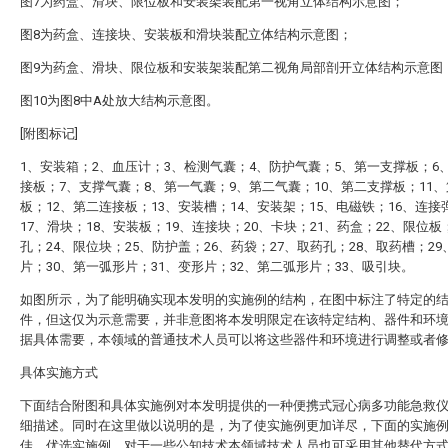
图7为药盒、滑块、限位板和安装架装配第一视角立体结构示意图；
图8为药盒、连接块、安装板和滑块装配立体结构示意图；
图9为药盒、滑块、限位板和安装架装配第二视角局部剖开立体结构示意图
图10为图8中A处放大结构示意图。
[附图标记]
1、安装箱；2、血压计；3、检测气囊；4、防护气囊；5、第一支撑板；6
接板；7、支撑气囊；8、第一气囊；9、第二气囊；10、第二支撑板；11
板；12、第二连接板；13、安装槽；14、安装架；15、电磁铁；16、连接
17、滑块；18、安装板；19、连接块；20、卡块；21、药盒；22、限位板
孔；24、限位块；25、防护盖；26、药袋；27、取药孔；28、取药槽；29
片；30、第一弧形片；31、变形片；32、第二弧形片；33、吸引块。
如图所示，为了能明确实现本发明的实施例的结构，在图中标注了特定的
件，但这仅为示意需要，并非意图将本发明限定在该特定结构、器件和环
据具体需要，本领域的普通技术人员可以将这些器件和环境进行调整或者
具体实施方式
下面结合附图和具体实施例对本发明提供的一种便携式冠心病多功能急救
细描述。同时在这里做以说明的是，为了使实施例更加详尽，下面的实施
佳、优选实施例，对于一些公知技术本领域技术人员也可采用其他替代方