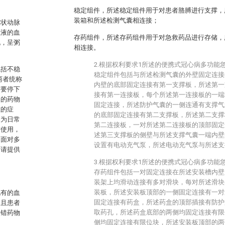
稳定组件，所述稳定组件用于对患者胳膊进行支撑，
装箱和所述检测气囊相连接；
冠状动脉
血液的血
存药组件，所述存药组件用于对急救药品进行存储，
化，呈粥
相连接。
。
2.根据权利要求1所述的便携式冠心病多功能
包括不稳
稳定组件包括与所述检测气囊的外壁固定连接
两者统称
内壁的底部固定连接有第一支撑板，所述第一
需要停下
接有第一连接板，每个所述第一连接板的一端
同的药物
固定连接，所述防护气囊的一侧连通有支撑气
难的症
的底部固定连接有第二支撑板，所述第二支撑
品为日常
第二连接板，一对所述第二连接板的顶部固定
时使用，
述第三支撑板的侧壁与所述支撑气囊一端内壁
，面对多
设置有电动充气泵，所述电动充气泵与所述支
申请提供
3.根据权利要求1所述的便携式冠心病多功能
存药组件包括一对固定连接在所述安装槽内壁
装架上均滑动连接有多对滑块，每对所述滑块
装板，所述安装板顶部的一侧固定连接有一对
现有的血
固定连接有药盒，所述药盒的顶部插接有防护
，且患者
取药孔，所述药盒底部的两侧均固定连接有限
服错药物
侧均固定连接有限位块，所述安装板顶部的两