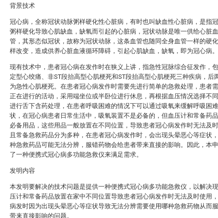
背景技术
冠心病，全称冠状动脉粥样硬化性心脏病，有时也叫缺血性心脏病，是指
粥样硬化导致心肌缺血，缺氧而引起的心脏病，冠状动脉是唯一供给心脏
管，其形态似冠状，故称为冠状动脉，这条血管也随同全身血管一样的硬
样改变，造成供养心脏血液循环障碍，引起心肌缺血，缺氧，即为冠心病
现有技术中，患者冠心病在发作时在狭义上讲，指急性冠脉综合征发作，
定型心绞痛、非ST段抬高型心肌梗死和ST段抬高型心肌梗死三种疾病，后
为急性心肌梗死。在患者冠心病发作时需要先进行简单的急救处理，患者
正在进行的活动，采用端坐位或半卧位进行休息，再根据血压情况选择不
进行舌下含药处理，在患者呼吸困难的情况下可以通过吸氧来缓解呼吸困
状，在冠心病患者日常生活中，吸氧装置不是必备的，但血压计和常备药
必备用品，这些用品一般放置在不同位置，导致患者冠心病发作时无法及
且常备急救药品分为多种，在患者冠心病发作时，会出现头晕恶心等症状
种急救药品可能无法分辨，服错药物会给患者带来直接的影响。因此，本
了一种便携式冠心病多功能急救仪来满足需求。
发明内容
本发明要解决的技术问题是提供一种便携式冠心病多功能急救仪，以解决
压计和常备药品放置在家中不同位置导致患者冠心病发作时无法及时使用
病发时因为出现头晕恶心等症状导致无法分辨需要使用哪种急救药物从而
带来直接影响的问题。