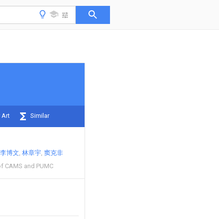
 Art
Similar
李博文
林章宇
窦克非
 of CAMS and PUMC