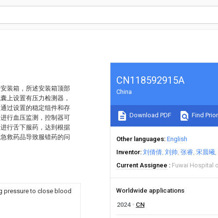
CN118592915A
括安装箱，所述安装箱顶部
China
气囊上设置有压力检测器，
明通过设置的稳定组件和存
Download PDF
Find Prior
合进行血压监测，控制器可
出进行舌下服药，达到根据
错急救药品导致服错药的问
Other languages
English
Inventor
刘倩倩
刘帅
张睿
宋晨曦
Current Assignee
Fuwai Hospital
Worldwide applications
g pressure to close blood
2024
CN