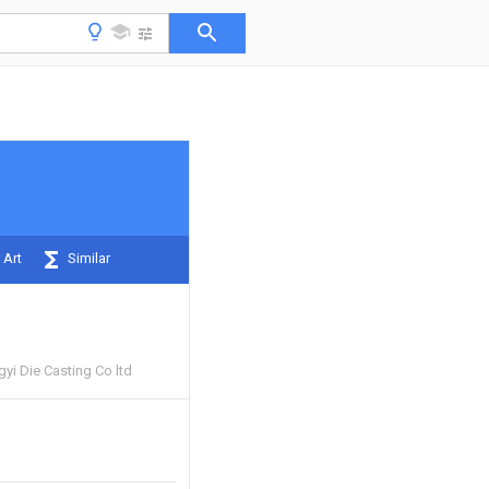
 Art
Similar
i Die Casting Co ltd