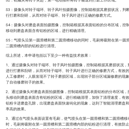
S2：机械夹将转子夹起，第一电动推杆将转子输送到打磨工作区域。
S3：摄像头对转子端环、转子风叶拍摄图像，控制箱根据其磨损状况，判
行打磨和刮研，从而对转子端环、转子风叶进行正确的修磨方式。
S4：摄像头对磨盘表面拍摄图像，控制箱根据其表面铝粉的分布区域，控
移动到磨盘表面含有铝粉的区域，进行精确清理。
S5：气喷头沿第一圆滑槽和第二圆滑槽移动的同时，毛刷将吸附在第一圆
二圆滑槽内部的铝粉进行清理。
综上所述，本申请包括以下至少一种有益技术效果：
1、通过摄像头对转子端环、转子风叶拍摄图像，控制箱根据其磨损状况，
进行打磨和刮研，从而对转子端环、转子风叶进行正确的修磨方式，有效
人工修磨时，人眼发现不了转子磨损区域，出现转子部分区域漏修磨的现
了自动修磨转子的效果。
2、通过摄像头对磨盘表面拍摄图像，控制箱根据其表面铝粉的分布区域，
头移动到磨盘表面含有铝粉的区域，进行精确清理，加快了清理速度，有
铝粉卡进磨盘孔隙，出现磨盘表面快速钝化的现象，达到了智能清理磨盘
率高的效果。
3、通过在气喷头表面设置有毛刷，使气喷头在第一圆滑槽和第二圆滑槽移
时，毛刷将吸附在第一圆滑槽和第二圆滑槽内部的铝粉进行清理，有效防