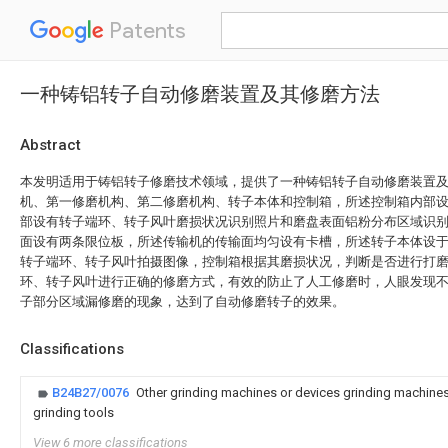
Patents
一种铸铝转子自动修磨装置及其修磨方法
Abstract
本发明适用于铸铝转子修磨技术领域，提供了一种铸铝转子自动修磨装置
机、第一修磨机构、第二修磨机构、转子本体和控制箱，所述控制箱内部
部设有转子端环、转子风叶磨损状况识别照片和磨盘表面铝粉分布区域识
面设有两条限位板，所述传输机的传输面均匀设有卡槽，所述转子本体设
转子端环、转子风叶拍摄图像，控制箱根据其磨损状况，判断是否进行打
环、转子风叶进行正确的修磨方式，有效的防止了人工修磨时，人眼发现
子部分区域漏修磨的现象，达到了自动修磨转子的效果。
Classifications
B24B27/0076
Other grinding machines or devices grinding machine
grinding tools
View 6 more classifications