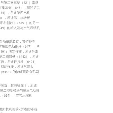
）与第二支撑架（621）滑动
有集灰盒（645），所述第二
644），所述第四电机
48），所述第二旋转板
所述连接柱（6491）的另一
649）的输入端与空气压缩机
子自动修磨装置，其特征在
有第四电动推杆（647），所
491）固定连接，所述导滑
第二圆滑槽（6442），所述
互通，所述连接柱（6491）
2）滑动连接，所述气喷头
（6442）的接触面设有毛刷
磨装置，其特征在于：所述
述第二控制模块与第三电动推
机（624）、空气压缩机
用如权利要求7所述的铸铝