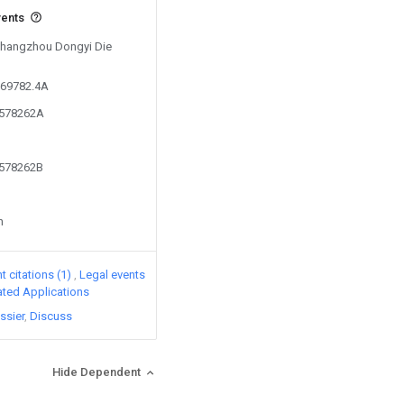
vents
 Changzhou Dongyi Die
069782.4A
8578262A
8578262B
n
 citations (1)
Legal events
lated Applications
ssier
Discuss
Hide Dependent