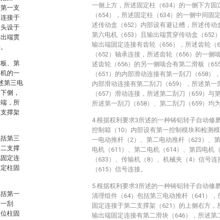
一侧上方，所述固定柱（634）的一侧下方固
于第一支
（654），所述固定柱（634）的一侧中间固
定连接于
述传动盒（652）内部设有避让槽，所述传动
像头设于
第六电机（653）且输出端贯穿传动盒（652
输出端贯
输出端固定连接有齿轮（656），所述齿轮（
接。
（652）轴承连接，所述齿轮（656）的一侧
撑板、第
述齿轮（656）的另一侧啮合有第二滑板（6
输机的一
（651）的内部滑动连接有第一刮刀（658）
述第三电
内部滑动连接有第二刮刀（659），所述第一
的下侧，
（657）滑动连接，所述第二刮刀（659）与
出端，所
所述第一刮刀（658）、第二刮刀（659）均
二支撑架
4.根据权利要求3所述的一种铸铝转子自动修
控制箱（10）内部设有第一控制模块和检测
包括第三
一电动推杆（2）、第二电动推杆（623）、第
第二支撑
电机（611）、第二电机（614）、第四电机（
机固定连
（633）、传输机（8）、机械夹（4）信号
固定柱固
（615）信号连接。
5.根据权利要求3所述的一种铸铝转子自动修
包括第一
清理组件（64）包括第三电动推杆（641），
第一刮
固定连接于第二支撑架（621）的上侧右方，
定位柱固
输出端固定连接有第二滑块（646），所述第