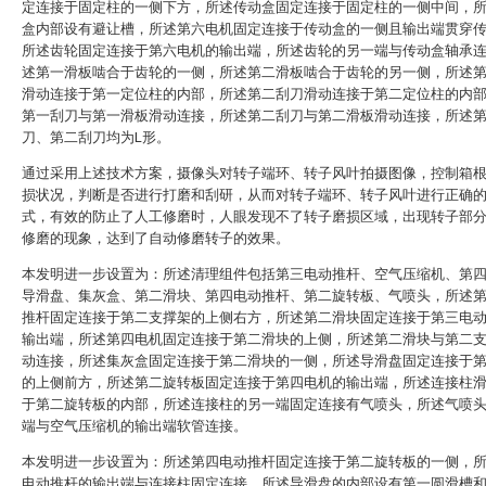
定连接于固定柱的一侧下方，所述传动盒固定连接于固定柱的一侧中间，
盒内部设有避让槽，所述第六电机固定连接于传动盒的一侧且输出端贯穿
所述齿轮固定连接于第六电机的输出端，所述齿轮的另一端与传动盒轴承
述第一滑板啮合于齿轮的一侧，所述第二滑板啮合于齿轮的另一侧，所述
滑动连接于第一定位柱的内部，所述第二刮刀滑动连接于第二定位柱的内
第一刮刀与第一滑板滑动连接，所述第二刮刀与第二滑板滑动连接，所述
刀、第二刮刀均为L形。
通过采用上述技术方案，摄像头对转子端环、转子风叶拍摄图像，控制箱
损状况，判断是否进行打磨和刮研，从而对转子端环、转子风叶进行正确
式，有效的防止了人工修磨时，人眼发现不了转子磨损区域，出现转子部
修磨的现象，达到了自动修磨转子的效果。
本发明进一步设置为：所述清理组件包括第三电动推杆、空气压缩机、第
导滑盘、集灰盒、第二滑块、第四电动推杆、第二旋转板、气喷头，所述
推杆固定连接于第二支撑架的上侧右方，所述第二滑块固定连接于第三电
输出端，所述第四电机固定连接于第二滑块的上侧，所述第二滑块与第二
动连接，所述集灰盒固定连接于第二滑块的一侧，所述导滑盘固定连接于
的上侧前方，所述第二旋转板固定连接于第四电机的输出端，所述连接柱
于第二旋转板的内部，所述连接柱的另一端固定连接有气喷头，所述气喷
端与空气压缩机的输出端软管连接。
本发明进一步设置为：所述第四电动推杆固定连接于第二旋转板的一侧，
电动推杆的输出端与连接柱固定连接，所述导滑盘的内部设有第一圆滑槽