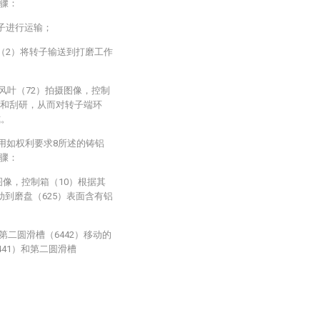
骤：
子进行运输；
（2）将转子输送到打磨工作
子风叶（72）拍摄图像，控制
磨和刮研，从而对转子端环
式。
用如权利要求8所述的铸铝
骤：
摄图像，控制箱（10）根据其
动到磨盘（625）表面含有铝
和第二圆滑槽（6442）移动的
441）和第二圆滑槽