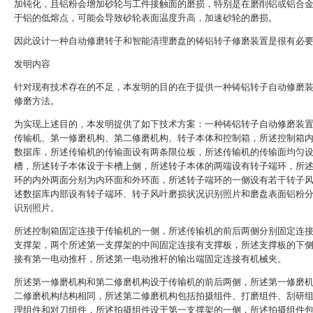
加钝化，且铝粉会增加砂轮与工件接触面的磨损，特别是在磨削铝或铝合
于铝的低熔点，可能会导致砂轮表面温度升高，加速砂轮的磨损。
因此设计一种自动修磨转子和智能清理磨盘的铸铝转子修磨装置是很有必
发明内容
针对现有技术存在的不足，本发明的目的在于提供一种铸铝转子自动修磨
修磨方法。
为实现上述目的，本发明提供了如下技术方案：一种铸铝转子自动修磨装
传输机、第一修磨机构、第二修磨机构、转子本体和控制箱，所述控制箱
数据库，所述传输机的传输面设有两条限位板，所述传输机的传输面均匀
槽，所述转子本体设于卡槽上侧，所述转子本体的两端设有转子端环，所
环的内外两面分别为内环面和外环面，所述转子端环的一侧设有若干转子
述数据库内部设有转子端环、转子风叶磨损状况识别照片和磨盘表面铝粉
识别照片。
所述控制箱固定连接于传输机的一侧，所述传输机的前后两侧分别固定连
支撑架，两个所述第一支撑架的中间固定连接有支撑板，所述支撑板的下
接有第一电动推杆，所述第一电动推杆的输出端固定连接有机械夹。
所述第一修磨机构和第二修磨机构设于传输机的前后两侧，所述第一修磨
二修磨机构结构相同，所述第二修磨机构包括拍摄组件、打磨组件、刮研
理组件和对刀组件，所述拍摄组件设于第一支撑架的一侧，所述拍摄组件