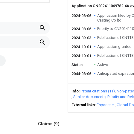
Application CN202411069782.4A e
Application filed by
2024-08-06
Casting Co ltd
Priority to CN202411
2024-08-06
Publication of CN11
2024-09-03
Application granted
2024-10-01
Publication of CN11
2024-10-01
Active
Status
Anticipated expiratio
2044-08-06
Info
Patent citations (11)
Non-patent
Similar documents
Priority and Re
External links
Espacenet
Global Do
Claims
(9)