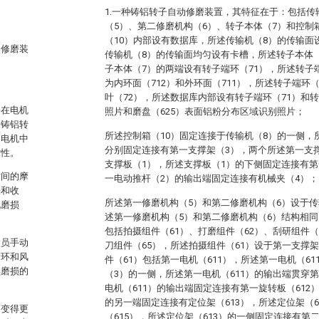
1.一种铸铝转子自动修磨装置，其特征在于：包括传
（5）、第二修磨机构（6）、转子本体（7）和控制
（10）内部设有数据库，所述传输机（8）的传输面
动修磨装
传输机（8）的传输面均匀设有卡槽，所述转子本体
子本体（7）的两端设有转子端环（71），所述转子
为内环面（712）和外环面（711），所述转子端环
叶（72），所述数据库内部设有转子端环（71）和
。在电机
照片和磨盘（625）表面铝粉分布区域识别照片；
。铸铝转
所述控制箱（10）固定连接于传输机（8）的一侧，
是电机中
分别固定连接有第一支撑架（3），两个所述第一支
靠性。
支撑板（1），所述支撑板（1）的下侧固定连接有第
时间的摩
一电动推杆（2）的输出端固定连接有机械夹（4）；
胀和收
所述第一修磨机构（5）和第二修磨机构（6）设于传
现磨损
述第一修磨机构（5）和第二修磨机构（6）结构相同
包括拍摄组件（61）、打磨组件（62）、刮研组件（
人员手动
刀组件（65），所述拍摄组件（61）设于第一支撑
端环和风
件（61）包括第一电机（611），所述第一电机（6
续磨损的
（3）的一侧，所述第一电机（611）的输出端贯穿
电机（611）的输出端固定连接有第一旋转板（612
的另一端固定连接有定位架（613），所述定位架（6
面变得更
（615），所述定位架（613）的一侧固定连接有第