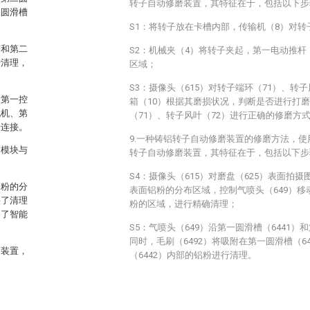
转子自动修磨装置，其特征在于，包括以下步
二圆滑槽
S1：将转子放在卡槽内部，传输机（8）对转
槽和第二
S2：机械夹（4）将转子夹起，第一电动推杆
行清理，
区域；
S3：摄像头（615）对转子端环（71）、转
述第一控
箱（10）根据其磨损状况，判断是否进行打
电机、第
（71）、转子风叶（72）进行正确的修磨方
号连接。
9.一种铸铝转子自动修磨装置的修磨方法，使
制模块与
转子自动修磨装置，其特征在于，包括以下步
S4：摄像头（615）对磨盘（625）表面拍
铝粉的分
表面铝粉的分布区域，控制气喷头（649）移
快了清理
粉的区域，进行精确清理；
到了智能
S5：气喷头（649）沿第一圆滑槽（6441）
同时，毛刷（6492）将吸附在第一圆滑槽（6
磨装置，
（6442）内部的铝粉进行清理。