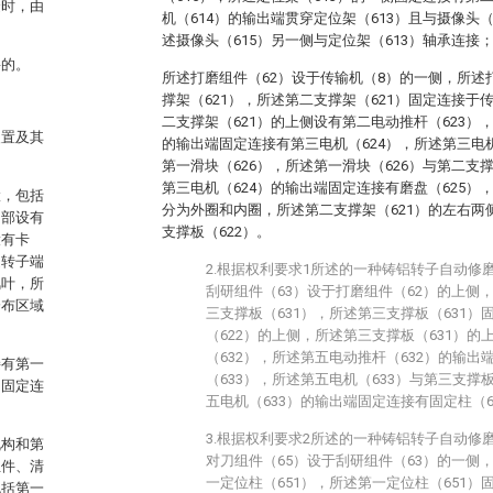
金时，由
机（614）的输出端贯穿定位架（613）且与摄像头
述摄像头（615）另一侧与定位架（613）轴承连接
要的。
所述打磨组件（62）设于传输机（8）的一侧，所述
撑架（621），所述第二支撑架（621）固定连接于
二支撑架（621）的上侧设有第二电动推杆（623）
装置及其
的输出端固定连接有第三电机（624），所述第三电
第一滑块（626），所述第一滑块（626）与第二支
第三电机（624）的输出端固定连接有磨盘（625）
置，包括
分为外圈和内圈，所述第二支撑架（621）的左右两
内部设有
支撑板（622）。
设有卡
述转子端
2.根据权利要求1所述的一种铸铝转子自动修
风叶，所
刮研组件（63）设于打磨组件（62）的上侧
分布区域
三支撑板（631），所述第三支撑板（631
（622）的上侧，所述第三支撑板（631）
（632），所述第五电动推杆（632）的输
接有第一
（633），所述第五电机（633）与第三支撑
侧固定连
五电机（633）的输出端固定连接有固定柱（6
3.根据权利要求2所述的一种铸铝转子自动修
机构和第
对刀组件（65）设于刮研组件（63）的一侧
组件、清
一定位柱（651），所述第一定位柱（651）
包括第一