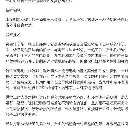
一种铸铝转子自动修磨装置及其修磨方法
技术领域
本发明涉及铸铝转子修磨技术领域，更具体地说，它涉及一种铸铝转子自
置及其修磨方法。
背景技术
铸铝转子是一种电机部件，它是由纯铝或铝合金通过铸造工艺制成的转子
中，转子是负责旋转的部分，与定子（静止部分）一起工作，产生机械能
子通常用于三相异步电动机、发电机和其他类型的旋转电机中，铸铝转子
的关键旋转部件，其制造过程需要精确控制，以确保电机的整体性能和可
转子在电机中旋转时，端环和风叶会与电机内部的其他部件发生接触，长
擦会导致磨损，电机在运行过程中会产生热量，温度的变化会引起材料膨
缩，产生热应力，长期作用下也会导致材料疲劳和磨损，当风叶和端环出
时，需对风叶进行打磨和对端环的内环面、外环面进行刮研。
通常工作人员对风叶进行打磨和对端环的内环面、外环面进行刮研时，需
进行，容易出现打磨和刮研精准达不到标准的现象，且人眼不容易观察出
叶的磨损状况，导致磨损的转子被工作人员忽略，直接进行组装，致使后
转子工作效率变差。
通常打磨铸铝转子的风叶时，产生的铝粉会卡进磨盘的孔隙，导致磨盘表