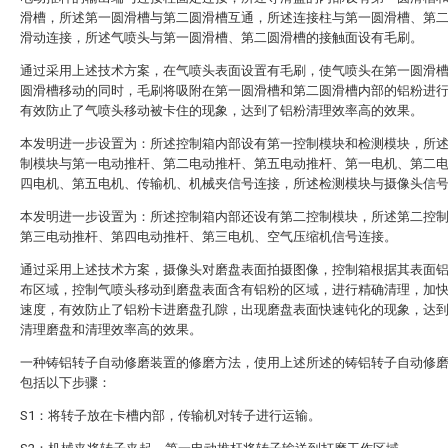
滑槽，所述第一圆滑槽与第二圆滑槽互通，所述连接柱与第一圆滑槽、第
滑动连接，所述气喷头与第一圆滑槽、第二圆滑槽的接触面设有毛刷。
通过采用上述技术方案，在气喷头表面设置有毛刷，使气喷头在第一圆滑
圆滑槽移动的同时，毛刷将吸附在第一圆滑槽和第二圆滑槽内部的铝粉进
有效防止了气喷头移动被卡住的现象，达到了铝粉清理效率高的效果。
本发明进一步设置为：所述控制箱内部设有第一控制模块和检测模块，所
制模块与第一电动推杆、第二电动推杆、第五电动推杆、第一电机、第二
四电机、第五电机、传输机、机械夹信号连接，所述检测模块与摄像头信
本发明进一步设置为：所述控制箱内部还设有第二控制模块，所述第二控
第三电动推杆、第四电动推杆、第三电机、空气压缩机信号连接。
通过采用上述技术方案，摄像头对磨盘表面拍摄图像，控制箱根据其表面
布区域，控制气喷头移动到磨盘表面含有铝粉的区域，进行精确清理，加
速度，有效防止了铝粉卡进磨盘孔隙，出现磨盘表面快速钝化的现象，达
清理磨盘和清理效率高的效果。
一种铸铝转子自动修磨装置的修磨方法，使用上述所述的铸铝转子自动修
包括以下步骤：
S1：将转子放在卡槽内部，传输机对转子进行运输。