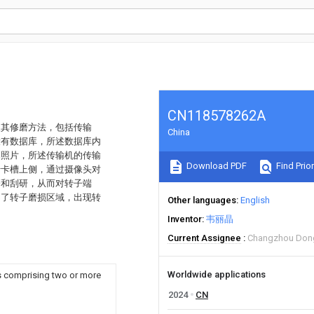
CN118578262A
及其修磨方法，包括传输
China
设有数据库，所述数据库内
别照片，所述传输机的传输
Download PDF
Find Prior
于卡槽上侧，通过摄像头对
磨和刮研，从而对转子端
不了转子磨损区域，出现转
Other languages
English
Inventor
韦丽晶
Current Assignee
Changzhou Dongy
Worldwide applications
s comprising two or more
2024
CN