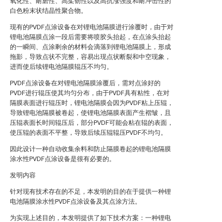
氧化性、耐磨性、高柔韧性以及高抗涨强度和耐冲击性的
白色粉末状结晶性聚合物。
现有的PVDF点涂设备在对锂电池隔膜进行涂覆时，由于对
锂电池隔膜点涂一段后需要将喷胶头抬起，在点涂头抬起
的一瞬间、点涂剩余的材料会滴落到锂电池隔膜上，形成
拖影，导致点状不完整，容易出现点状断裂和中空现象，
进而使后续锂电池隔膜辊压不均匀。
PVDF点涂设备在对锂电池隔膜涂覆后，需对点涂好的
PVDF进行辊压使其均匀分布，由于PVDF具有粘性，在对
隔膜表面进行辊压时，锂电池隔膜会因为PVDF粘上压辊，
导致锂电池隔膜被卷起，使锂电池隔膜表面产生褶皱，且
压辊表面长时间辊压后，部分PVDF可能会粘在辊的表面，
使压辊的表面不平整，导致后续压辊辊压PVDF不均匀。
因此设计一种自动收集余料和防止隔膜卷起的锂电池隔膜
涂水性PVDF点涂设备是很有必要的。
发明内容
针对现有技术存在的不足，本发明的目的在于提供一种锂
电池隔膜涂水性PVDF点涂设备及其点涂方法。
为实现上述目的，本发明提供了如下技术方案：一种锂电