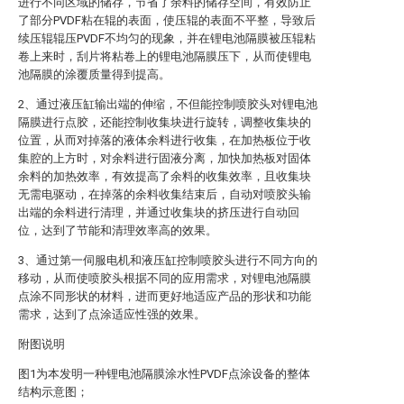
进行不同区域的储存，节省了余料的储存空间，有效防止
了部分PVDF粘在辊的表面，使压辊的表面不平整，导致后
续压辊辊压PVDF不均匀的现象，并在锂电池隔膜被压辊粘
卷上来时，刮片将粘卷上的锂电池隔膜压下，从而使锂电
池隔膜的涂覆质量得到提高。
2、通过液压缸输出端的伸缩，不但能控制喷胶头对锂电池
隔膜进行点胶，还能控制收集块进行旋转，调整收集块的
位置，从而对掉落的液体余料进行收集，在加热板位于收
集腔的上方时，对余料进行固液分离，加快加热板对固体
余料的加热效率，有效提高了余料的收集效率，且收集块
无需电驱动，在掉落的余料收集结束后，自动对喷胶头输
出端的余料进行清理，并通过收集块的挤压进行自动回
位，达到了节能和清理效率高的效果。
3、通过第一伺服电机和液压缸控制喷胶头进行不同方向的
移动，从而使喷胶头根据不同的应用需求，对锂电池隔膜
点涂不同形状的材料，进而更好地适应产品的形状和功能
需求，达到了点涂适应性强的效果。
附图说明
图1为本发明一种锂电池隔膜涂水性PVDF点涂设备的整体
结构示意图；