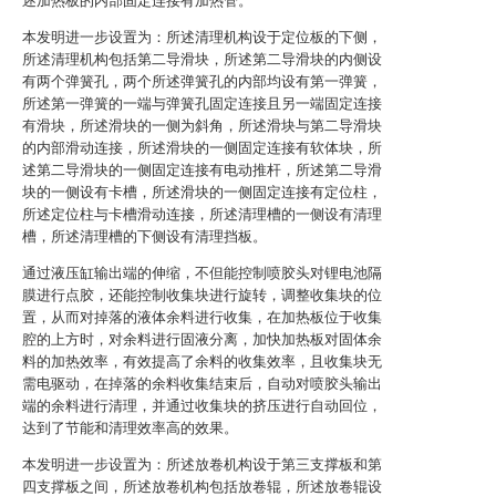
述加热板的内部固定连接有加热管。
本发明进一步设置为：所述清理机构设于定位板的下侧，
所述清理机构包括第二导滑块，所述第二导滑块的内侧设
有两个弹簧孔，两个所述弹簧孔的内部均设有第一弹簧，
所述第一弹簧的一端与弹簧孔固定连接且另一端固定连接
有滑块，所述滑块的一侧为斜角，所述滑块与第二导滑块
的内部滑动连接，所述滑块的一侧固定连接有软体块，所
述第二导滑块的一侧固定连接有电动推杆，所述第二导滑
块的一侧设有卡槽，所述滑块的一侧固定连接有定位柱，
所述定位柱与卡槽滑动连接，所述清理槽的一侧设有清理
槽，所述清理槽的下侧设有清理挡板。
通过液压缸输出端的伸缩，不但能控制喷胶头对锂电池隔
膜进行点胶，还能控制收集块进行旋转，调整收集块的位
置，从而对掉落的液体余料进行收集，在加热板位于收集
腔的上方时，对余料进行固液分离，加快加热板对固体余
料的加热效率，有效提高了余料的收集效率，且收集块无
需电驱动，在掉落的余料收集结束后，自动对喷胶头输出
端的余料进行清理，并通过收集块的挤压进行自动回位，
达到了节能和清理效率高的效果。
本发明进一步设置为：所述放卷机构设于第三支撑板和第
四支撑板之间，所述放卷机构包括放卷辊，所述放卷辊设