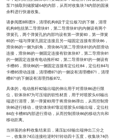
泵71抽取到储胶罐64的内部，从而对收集块74内部的固液
余料进行快速收集。
请参阅图8和图9，清理机构8设于定位板72的下侧，清理
机构8包括第二导滑块81，第二导滑块81的内侧设有两个
弹簧孔，两个弹簧孔的内部均设有第一弹簧83，第一弹簧
83的一端与弹簧孔固定连接且另一端固定连接有滑块86，
滑块86的一侧为斜角，滑块86与第二导滑块81的内部滑动
连接，滑块86的一侧固定连接有软体块87，第二导滑块81
的一侧固定连接有电动推杆82，第二导滑块81的一侧设有
卡槽85，滑块86的一侧固定连接有定位柱84，定位柱84与
卡槽85滑动连接，清理槽871的一侧设有清理槽871，清理
槽871的下侧设有清理挡板872。
具体的，电动推杆82输出端的伸出用于对滑块86进行限
位，软体块87为可压缩的软性材质，用于对喷胶头65输出
端进行清理，第一弹簧83用于将滑块86弹出，从而控制滑
块86进行移动，使软体块87靠近喷胶头65输出端，定位柱
84在卡槽85内部进行滑动，从而控制滑块86的移动方向和
移动距离。
当掉落的余料收集结束后，液压缸63输出端伸出三分之
一，收集块74沿连接柱逆时针转动四十五度，收集块74仍