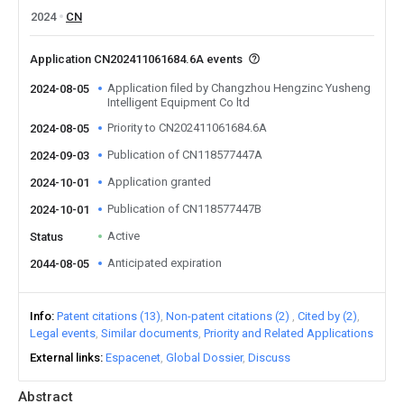
2024
CN
Application CN202411061684.6A events
Application filed by Changzhou Hengzinc Yusheng
2024-08-05
Intelligent Equipment Co ltd
Priority to CN202411061684.6A
2024-08-05
Publication of CN118577447A
2024-09-03
Application granted
2024-10-01
Publication of CN118577447B
2024-10-01
Active
Status
Anticipated expiration
2044-08-05
Info
Patent citations (13)
Non-patent citations (2)
Cited by (2)
Legal events
Similar documents
Priority and Related Applications
External links
Espacenet
Global Dossier
Discuss
Abstract