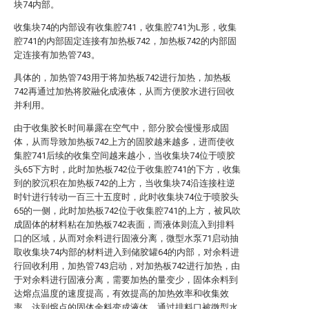
块74内部。
收集块74的内部设有收集腔741，收集腔741为L形，收集
腔741的内部固定连接有加热板742，加热板742的内部固
定连接有加热管743。
具体的，加热管743用于将加热板742进行加热，加热板
742再通过加热将胶融化成液体，从而方便胶水进行回收
并利用。
由于收集胶长时间暴露在空气中，部分胶会慢慢形成固
体，从而导致加热板742上方的固胶越来越多，进而使收
集腔741后续的收集空间越来越小，当收集块74位于喷胶
头65下方时，此时加热板742位于收集腔741的下方，收集
到的胶沉积在加热板742的上方，当收集块74沿连接柱逆
时针进行转动一百三十五度时，此时收集块74位于喷胶头
65的一侧，此时加热板742位于收集腔741的上方，被风吹
成固体的材料粘在加热板742表面，而液体则流入到排料
口的区域，从而对余料进行固液分离，微型水泵71启动抽
取收集块74内部的材料进入到储胶罐64的内部，对余料进
行回收利用，加热管743启动，对加热板742进行加热，由
于对余料进行固液分离，需要加热的量变少，固体余料到
达熔点温度的速度提高，有效提高的加热效率和收集效
率，达到熔点的固体余料变成液体，通过排料口被微型水