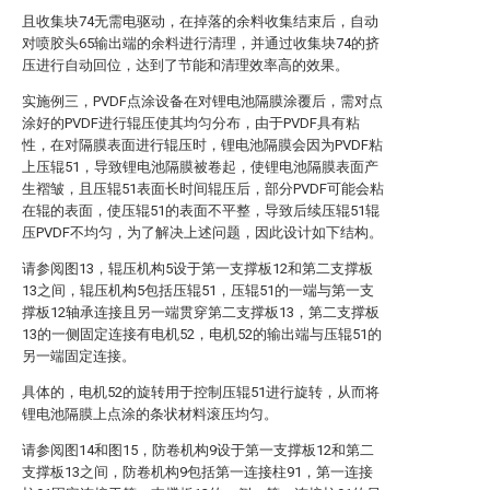
且收集块74无需电驱动，在掉落的余料收集结束后，自动
对喷胶头65输出端的余料进行清理，并通过收集块74的挤
压进行自动回位，达到了节能和清理效率高的效果。
实施例三，PVDF点涂设备在对锂电池隔膜涂覆后，需对点
涂好的PVDF进行辊压使其均匀分布，由于PVDF具有粘
性，在对隔膜表面进行辊压时，锂电池隔膜会因为PVDF粘
上压辊51，导致锂电池隔膜被卷起，使锂电池隔膜表面产
生褶皱，且压辊51表面长时间辊压后，部分PVDF可能会粘
在辊的表面，使压辊51的表面不平整，导致后续压辊51辊
压PVDF不均匀，为了解决上述问题，因此设计如下结构。
请参阅图13，辊压机构5设于第一支撑板12和第二支撑板
13之间，辊压机构5包括压辊51，压辊51的一端与第一支
撑板12轴承连接且另一端贯穿第二支撑板13，第二支撑板
13的一侧固定连接有电机52，电机52的输出端与压辊51的
另一端固定连接。
具体的，电机52的旋转用于控制压辊51进行旋转，从而将
锂电池隔膜上点涂的条状材料滚压均匀。
请参阅图14和图15，防卷机构9设于第一支撑板12和第二
支撑板13之间，防卷机构9包括第一连接柱91，第一连接