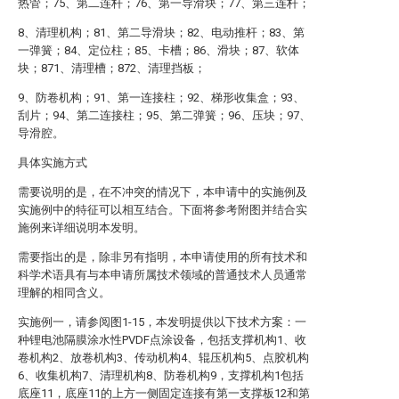
热管；75、第二连杆；76、第一导滑块；77、第三连杆；
8、清理机构；81、第二导滑块；82、电动推杆；83、第
一弹簧；84、定位柱；85、卡槽；86、滑块；87、软体
块；871、清理槽；872、清理挡板；
9、防卷机构；91、第一连接柱；92、梯形收集盒；93、
刮片；94、第二连接柱；95、第二弹簧；96、压块；97、
导滑腔。
具体实施方式
需要说明的是，在不冲突的情况下，本申请中的实施例及
实施例中的特征可以相互结合。下面将参考附图并结合实
施例来详细说明本发明。
需要指出的是，除非另有指明，本申请使用的所有技术和
科学术语具有与本申请所属技术领域的普通技术人员通常
理解的相同含义。
实施例一，请参阅图1-15，本发明提供以下技术方案：一
种锂电池隔膜涂水性PVDF点涂设备，包括支撑机构1、收
卷机构2、放卷机构3、传动机构4、辊压机构5、点胶机构
6、收集机构7、清理机构8、防卷机构9，支撑机构1包括
底座11，底座11的上方一侧固定连接有第一支撑板12和第