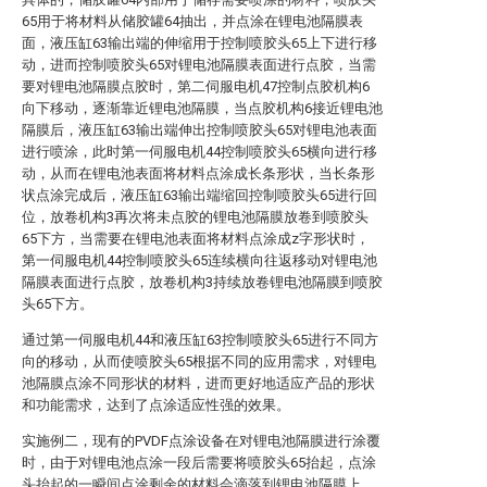
65用于将材料从储胶罐64抽出，并点涂在锂电池隔膜表
面，液压缸63输出端的伸缩用于控制喷胶头65上下进行移
动，进而控制喷胶头65对锂电池隔膜表面进行点胶，当需
要对锂电池隔膜点胶时，第二伺服电机47控制点胶机构6
向下移动，逐渐靠近锂电池隔膜，当点胶机构6接近锂电池
隔膜后，液压缸63输出端伸出控制喷胶头65对锂电池表面
进行喷涂，此时第一伺服电机44控制喷胶头65横向进行移
动，从而在锂电池表面将材料点涂成长条形状，当长条形
状点涂完成后，液压缸63输出端缩回控制喷胶头65进行回
位，放卷机构3再次将未点胶的锂电池隔膜放卷到喷胶头
65下方，当需要在锂电池表面将材料点涂成z字形状时，
第一伺服电机44控制喷胶头65连续横向往返移动对锂电池
隔膜表面进行点胶，放卷机构3持续放卷锂电池隔膜到喷胶
头65下方。
通过第一伺服电机44和液压缸63控制喷胶头65进行不同方
向的移动，从而使喷胶头65根据不同的应用需求，对锂电
池隔膜点涂不同形状的材料，进而更好地适应产品的形状
和功能需求，达到了点涂适应性强的效果。
实施例二，现有的PVDF点涂设备在对锂电池隔膜进行涂覆
时，由于对锂电池点涂一段后需要将喷胶头65抬起，点涂
头抬起的一瞬间点涂剩余的材料会滴落到锂电池隔膜上，