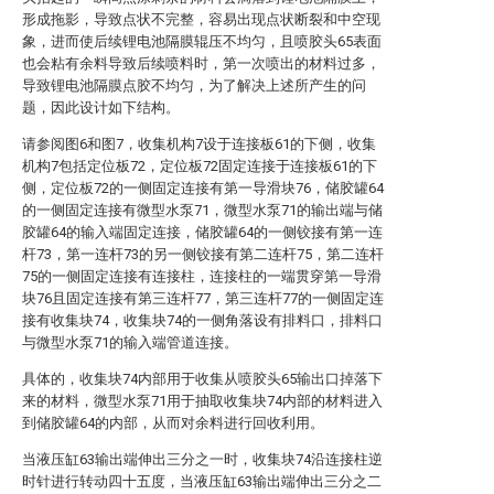
形成拖影，导致点状不完整，容易出现点状断裂和中空现
象，进而使后续锂电池隔膜辊压不均匀，且喷胶头65表面
也会粘有余料导致后续喷料时，第一次喷出的材料过多，
导致锂电池隔膜点胶不均匀，为了解决上述所产生的问
题，因此设计如下结构。
请参阅图6和图7，收集机构7设于连接板61的下侧，收集
机构7包括定位板72，定位板72固定连接于连接板61的下
侧，定位板72的一侧固定连接有第一导滑块76，储胶罐64
的一侧固定连接有微型水泵71，微型水泵71的输出端与储
胶罐64的输入端固定连接，储胶罐64的一侧铰接有第一连
杆73，第一连杆73的另一侧铰接有第二连杆75，第二连杆
75的一侧固定连接有连接柱，连接柱的一端贯穿第一导滑
块76且固定连接有第三连杆77，第三连杆77的一侧固定连
接有收集块74，收集块74的一侧角落设有排料口，排料口
与微型水泵71的输入端管道连接。
具体的，收集块74内部用于收集从喷胶头65输出口掉落下
来的材料，微型水泵71用于抽取收集块74内部的材料进入
到储胶罐64的内部，从而对余料进行回收利用。
当液压缸63输出端伸出三分之一时，收集块74沿连接柱逆
时针进行转动四十五度，当液压缸63输出端伸出三分之二