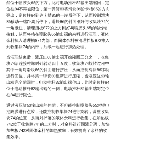
然位于喷胶头65的下方，此时电动推杆82输出端缩回，定
位柱84不再被限位，第一弹簧83将滑块86沿卡槽85的方向
弹出，定位柱84到达卡槽85的一端后停下，从而控制滑块
86移动一端距离后停下，滑块86的斜面刚好与收集块74的
一角抵住，清理挡板872的上方刚好与喷胶头65的输出端
接触，从而将粘在喷胶头65输出端的余料进行清理，液体
余料掉入清理槽871内部，而固体余料被清理挡板872推入
到收集块74的内部，后续一起进行加热处理。
当清理结束后，液压缸63输出端开始缩回三分之一，收集
块74沿连接柱顺时针转动四十五度，收集块74旋转过程中
其中一角对滑块86的斜面进行挤压，从而控制滑块86移动
进行回位，并将第一弹簧83重新进行压缩，当液压缸63输
出端完全缩回时，电动推杆82输出端伸出，此时定位柱84
位于电动推杆82输出端的一侧，电动推杆82输出端对定位
柱84进行限位。
通过液压缸63输出端的伸缩，不但能控制喷胶头65对锂电
池隔膜进行点胶，还能控制收集块74进行旋转，调整收集
块74的位置，从而对掉落的液体余料进行收集，在加热板
742位于收集腔741的上方时，对余料进行固液分离，加快
加热板742对固体余料的加热效率，有效提高了余料的收
集效率。