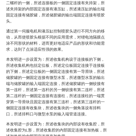
二螺杆的一侧，所述连接板的一侧固定连接有夹持架，所
述夹持架的内部固定连接有液压缸，所述液压缸的输出端
固定连接有储胶罐，所述储胶罐的输出端固定连接有喷胶
头。
通过第一伺服电机和液压缸控制喷胶头进行不同方向的移
动，从而使喷胶头根据不同的应用需求，对锂电池隔膜点
涂不同形状的材料，进而更好地适应产品的形状和功能需
求，达到了点涂适应性强的效果。
本发明进一步设置为：所述收集机构设于连接板的下侧，
所述收集机构包括定位板，所述定位板固定连接于连接板
的下侧，所述定位板的一侧固定连接有第一导滑块，所述
储胶罐的一侧固定连接有微型水泵，所述微型水泵的输出
端与储胶罐的输入端固定连接，所述储胶罐的一侧铰接有
第一连杆，所述第一连杆的另一侧铰接有第二连杆，所述
第二连杆的一侧固定连接有连接柱，所述连接柱的一端贯
穿第一导滑块且固定连接有第三连杆，所述第三连杆的一
侧固定连接有收集块，所述收集块的一侧角落设有排料
口，所述排料口与微型水泵的输入端管道连接。
本发明进一步设置为：所述收集块的内部设有收集腔，所
述收集腔为L形，所述收集腔的内部固定连接有加热板，所