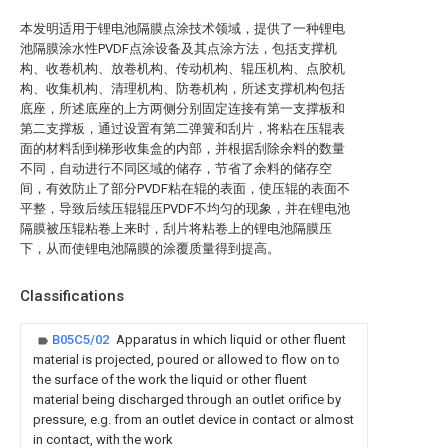
本发明适用于锂电池隔膜点涂技术领域，提供了一种锂电
池隔膜涂水性PVDF点涂设备及其点涂方法，包括支撑机
构、收卷机构、放卷机构、传动机构、辊压机构、点胶机
构、收集机构、清理机构、防卷机构，所述支撑机构包括
底座，所述底座的上方两侧分别固定连接有第一支撑板和
第二支撑板，通过设置有第二弹簧和刮片，将粘在压辊表
面的材料刮到梯形收集盒的内部，并根据刮除余料的数量
不同，自动进行不同区域的储存，节省了余料的储存空
间，有效防止了部分PVDF粘在辊的表面，使压辊的表面不
平整，导致后续压辊辊压PVDF不均匀的现象，并在锂电池
隔膜被压辊粘卷上来时，刮片将粘卷上的锂电池隔膜压
下，从而使锂电池隔膜的涂覆质量得到提高。
Classifications
B05C5/02
Apparatus in which liquid or other fluent
material is projected, poured or allowed to flow on to
the surface of the work the liquid or other fluent
material being discharged through an outlet orifice by
pressure, e.g. from an outlet device in contact or almost
in contact, with the work