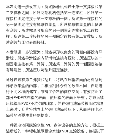
本发明进一步设置为：所述防卷机构设于第一支撑板和第
二支撑板之间，所述防卷机构包括第一连接柱，所述第一
连接柱固定连接于第一支撑板的一侧，所述第一连接柱的
另一侧固定连接有梯形收集盒，所述梯形收集盒的上侧设
有刮片，所述梯形收集盒的另一侧固定连接有第二连接
柱，所述第二连接柱的另一侧固定连接有第二支撑板，所
述刮片与压辊表面接触。
本发明进一步设置为：所述梯形收集盒的两侧内部设有导
滑腔，所述导滑腔的内部滑动连接有压块，所述压块的一
侧固定连接有第二弹簧，所述第二弹簧的另一侧固定连接
有导滑腔，所述压块与刮片固定连接。
通过设置有第二弹簧和刮片，将粘在压辊表面的材料刮到
梯形收集盒的内部，并根据刮除余料的数量不同，自动进
行不同区域的储存，节省了余料的储存空间，有效防止了
部分PVDF粘在辊的表面，使压辊的表面不平整，导致后续
压辊辊压PVDF不均匀的现象，并在锂电池隔膜被压辊粘卷
上来时，刮片将粘卷上的锂电池隔膜压下，从而使锂电池
隔膜的涂覆质量得到提高。
一种锂电池隔膜涂水性PVDF点涂设备的点涂方法，根据上
述所述的一种锂电池隔膜涂水性PVDF点涂设备，包括以下