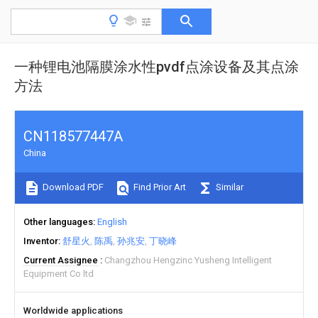
一种锂电池隔膜涂水性pvdf点涂设备及其点涂
方法
CN118577447A
China
Download PDF
Find Prior Art
Similar
Other languages
English
Inventor
舒星火
陈禹
孙兆安
丁晓峰
Current Assignee
Changzhou Hengzinc Yusheng Intelligent
Equipment Co ltd
Worldwide applications