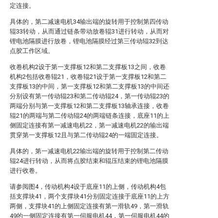
定连接。
具体的，第二减速电机34输出端的旋转用于控制第四传动
辊33转动，从而通过链条带动放卷辊31进行转动，从而对
锂电池隔膜进行放卷，锂电池隔膜经过第三传动辊32到达
点胶工作区域。
收卷机构2设于第一支撑板12和第二支撑板13之间，收卷
机构2包括收卷辊21，收卷辊21设于第一支撑板12和第二
支撑板13的中间，第一支撑板12和第二支撑板13的中间还
分别设有第一传动辊23和第二传动辊24，第一传动辊23的
两端分别与第一支撑板12和第二支撑板13轴承连接，收卷
辊21的两端与第二传动辊24的两端链条连接，底座11的上
侧固定连接有第一减速电机22，第一减速电机22的输出端
贯穿第一支撑板12且与第二传动辊24的一端固定连接。
具体的，第一减速电机22输出端的旋转用于控制第二传动
辊24进行转动，从而将点胶结束和辊压结束的锂电池隔膜
进行收卷。
请参阅图4，传动机构4设于底座11的上侧，传动机构4包
括支撑块41，两个支撑块41分别固定连接于底座11的上方
两侧，支撑块41的上侧固定连接有第一滑轨49，第一滑轨
49的一侧固定连接有第一伺服电机44，第一伺服电机44的