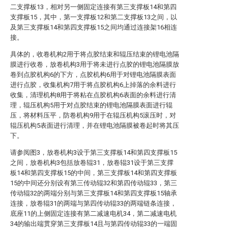
二支撑板13，相对另一侧固定连接有第三支撑板14和第四
支撑板15，其中，第一支撑板12和第二支撑板13之间，以
及第三支撑板14和第四支撑板15之间均通过连接架16相连
接。
具体的，收卷机构2用于将点胶结束和辊压结束的锂电池隔
膜进行收卷，放卷机构3用于将未进行点胶的锂电池隔膜放
卷到点胶机构6的下方，点胶机构6用于对锂电池隔膜表面
进行点胶，收集机构7用于将点胶机构6上掉落的余料进行
收集，清理机构8用于将粘在点胶机构6表面的余料进行清
理，辊压机构5用于对点胶结束的锂电池隔膜表面进行辊
压，将材料压平，防卷机构9用于在辊压机构5滚压时，对
辊压机构5表面进行清理，并在锂电池隔膜被卷起时将其压
下。
请参阅图3，放卷机构3设于第三支撑板14和第四支撑板15
之间，放卷机构3包括放卷辊31，放卷辊31设于第三支撑
板14和第四支撑板15的中间，第三支撑板14和第四支撑板
15的中间还分别设有第三传动辊32和第四传动辊33，第三
传动辊32的两端分别与第三支撑板14和第四支撑板15轴承
连接，放卷辊31的两端与第四传动辊33的两端链条连接，
底座11的上侧固定连接有第二减速电机34，第二减速电机
34的输出端贯穿第三支撑板14且与第四传动辊33的一端固