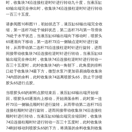
时，收集块74沿连接柱逆时针进行转动九十度，当液压缸
63输出端完全伸出时，收集块74沿连接柱逆时针进行转动
一百三十五度。
请参阅图10和图11，初始状态下，液压缸63输出端完全收
缩，第一连杆73处于倾斜状态，第二连杆75与第一导滑块
76处于水平状态，当液压缸63输出端向下移动时，喷胶头
65逐渐向下移动，第一连杆73沿一侧轴点逆时针进行旋
转，从而带动第二连杆75沿连接柱逆时针进行旋转，进而
间接带动收集块74沿连接柱逆时针进行转动，当液压缸63
输出端完全伸出时，收集块74沿连接柱逆时针进行转动一
百三十五度时，此时收集块74的一角朝下，此角度的排料
口处于收集块74最下方，微型水泵71更加容易抽取收集块
74内部的余料，此时收集块74远离喷胶头65，防止干涉喷
胶头65进行点胶。
当喷胶头65的材料点胶结束后，液压缸63输出端开始缩
回，喷胶头65逐渐向上移动，开始滴落余料，此时第一连
杆73沿一侧轴点顺时针进行旋转，从而带动第二连杆75沿
连接柱顺时针进行旋转，进而间接带动收集块74沿连接柱
顺时针进行转动，当液压缸63输出端完全缩回时，收集块
74沿连接柱顺时针进行转动一百三十五度时，此时收集块
74刚好移动到喷胶头65的下方，将滴落的余料收集到收集