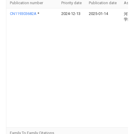
Publication number
Priority date
Publication date
Assi
CN119303682A
*
2024-12-13
2025-01-14
河南
学院
Family To Family Citations