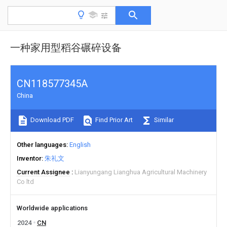
一种家用型稻谷碾碎设备
CN118577345A
China
Download PDF
Find Prior Art
Similar
Other languages
English
Inventor
朱礼文
Current Assignee
Lianyungang Lianghua Agricultural Machinery
Co ltd
Worldwide applications
2024
CN