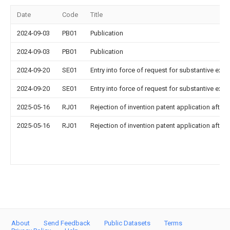
Date
Code
Title
2024-09-03
PB01
Publication
2024-09-03
PB01
Publication
2024-09-20
SE01
Entry into force of request for substantive exa
2024-09-20
SE01
Entry into force of request for substantive exa
2025-05-16
RJ01
Rejection of invention patent application after 
2025-05-16
RJ01
Rejection of invention patent application after 
About
Send Feedback
Public Datasets
Terms