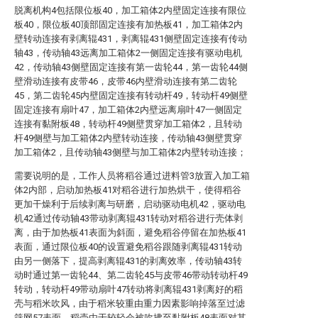
脱离机构4包括限位板40，加工箱体2内壁固定连接有限位
板40，限位板40顶部固定连接有加热板41，加工箱体2内
壁转动连接有剥离辊431，剥离辊431侧壁固定连接有传动
轴43，传动轴43远离加工箱体2一侧固定连接有驱动电机
42，传动轴43侧壁固定连接有第一齿轮44，第一齿轮44侧
壁滑动连接有皮带46，皮带46内壁滑动连接有第二齿轮
45，第二齿轮45内壁固定连接有转动杆49，转动杆49侧壁
固定连接有扇叶47，加工箱体2内壁远离扇叶47一侧固定
连接有黏附板48，转动杆49侧壁贯穿加工箱体2，且转动
杆49侧壁与加工箱体2内壁转动连接，传动轴43侧壁贯穿
加工箱体2，且传动轴43侧壁与加工箱体2内壁转动连接；
需要说明的是，工作人员将稻谷通过进料管3放置入加工箱
体2内部，启动加热板41对稻谷进行加热烘干，使得稻谷
更加干燥利于后续剥离与研磨，启动驱动电机42，驱动电
机42通过传动轴43带动剥离辊431转动对稻谷进行壳体剥
离，由于加热板41表面为斜面，避免稻谷停留在加热板41
表面，通过限位板40的设置避免稻谷跟随剥离辊431转动
由另一侧落下，提高剥离辊431的剥离效率，传动轴43转
动时通过第一齿轮44、第二齿轮45与皮带46带动转动杆49
转动，转动杆49带动扇叶47转动将剥离辊431剥离好的稻
壳与稻米吹风，由于稻米较重由重力因素影响掉落至过滤
筛网57表面，稻壳由于较轻会被吹拂至黏附板48表面对其