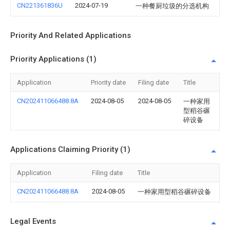
CN221361836U
2024-07-19
一种餐厨垃圾的分选机构
Priority And Related Applications
Priority Applications (1)
Application
Priority date
Filing date
Title
CN202411066488.8A
2024-08-05
2024-08-05
一种家用
型稻谷碾
碎设备
Applications Claiming Priority (1)
Application
Filing date
Title
CN202411066488.8A
2024-08-05
一种家用型稻谷碾碎设备
Legal Events