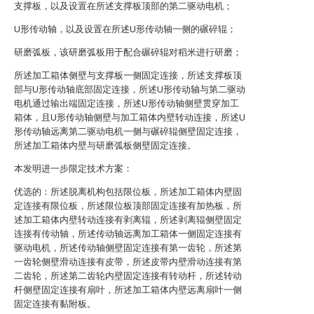
支撑板，以及设置在所述支撑板顶部的第二驱动电机；
U形传动轴，以及设置在所述U形传动轴一侧的碾碎辊；
研磨弧板，该研磨弧板用于配合碾碎辊对稻米进行研磨；
所述加工箱体侧壁与支撑板一侧固定连接，所述支撑板顶
部与U形传动轴底部固定连接，所述U形传动轴与第二驱动
电机通过输出端固定连接，所述U形传动轴侧壁贯穿加工
箱体，且U形传动轴侧壁与加工箱体内壁转动连接，所述U
形传动轴远离第二驱动电机一侧与碾碎辊侧壁固定连接，
所述加工箱体内壁与研磨弧板侧壁固定连接。
本发明进一步限定技术方案：
优选的：所述脱离机构包括限位板，所述加工箱体内壁固
定连接有限位板，所述限位板顶部固定连接有加热板，所
述加工箱体内壁转动连接有剥离辊，所述剥离辊侧壁固定
连接有传动轴，所述传动轴远离加工箱体一侧固定连接有
驱动电机，所述传动轴侧壁固定连接有第一齿轮，所述第
一齿轮侧壁滑动连接有皮带，所述皮带内壁滑动连接有第
二齿轮，所述第二齿轮内壁固定连接有转动杆，所述转动
杆侧壁固定连接有扇叶，所述加工箱体内壁远离扇叶一侧
固定连接有黏附板。