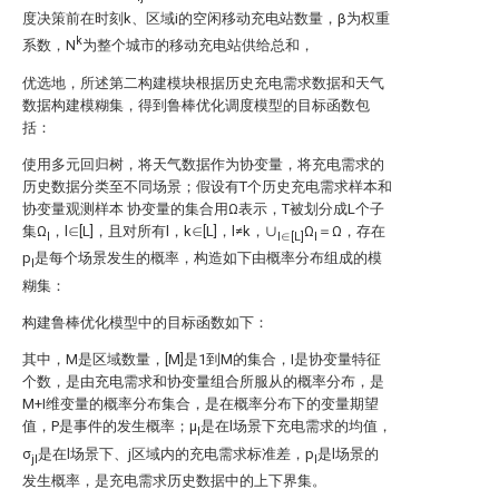
度决策前在时刻k、区域i的空闲移动充电站数量，β为权重
k
系数，N
为整个城市的移动充电站供给总和，
优选地，所述第二构建模块根据历史充电需求数据和天气
数据构建模糊集，得到鲁棒优化调度模型的目标函数包
括：
使用多元回归树，将天气数据作为协变量，将充电需求的
历史数据分类至不同场景；假设有T个历史充电需求样本
和
协变量观测样本
协变量
的集合用Ω表示，T被划分成L个子
集Ω
，l∈[L]，且对所有l，k∈[L]，l≠k，∪
Ω
＝Ω，存在
l
l∈[L]
l
p
是每个场景发生的概率，构造如下由概率分布
组成的模
l
糊集：
构建鲁棒优化模型中的目标函数如下：
其中，M是区域数量，[M]是1到M的集合，I是协变量特征
个数，
是由充电需求
和协变量
组合所服从的概率分布，
是
M+I维变量的概率分布集合，
是在
概率分布下的变量期望
值，P是事件的发生概率；μ
是在l场景下充电需求的均值，
l
σ
是在l场景下、j区域内的充电需求标准差，p
是l场景的
jl
l
发生概率，
是充电需求历史数据中的上下界集。