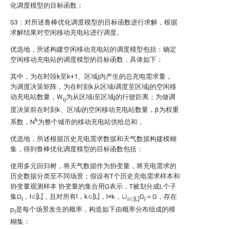
化调度模型的目标函数；
S3：对所述鲁棒优化调度模型的目标函数进行求解，根据
求解结果对空闲移动充电站进行调度。
优选地，所述构建空闲移动充电站的调度模型包括：确定
空闲移动充电站的调度模型的目标函数，具体如下：
其中，
为在时段k至k+1、区域j内产生的总充电需求量，
为调度决策矩阵，
为在时刻k从区域i调度至区域j的空闲移
动充电站数量，
W
为从区域i至区域j的行驶距离；
为做调
ij
度决策前在时刻k、区域i的空闲移动充电站数量，β为权重
k
系数，N
为整个城市的移动充电站供给总和，
优选地，所述根据历史充电需求数据和天气数据构建模糊
集，得到鲁棒优化调度模型的目标函数包括：
使用多元回归树，将天气数据作为协变量，将充电需求的
历史数据分类至不同场景；假设有T个历史充电需求样本
和
协变量观测样本
协变量
的集合用Ω表示，T被划分成L个子
集Ω
，l∈[L]，且对所有l，k∈[L]，l≠k，∪
Ω
＝Ω，存在
l
l∈[L]
l
p
是每个场景发生的概率，构造如下由概率分布
组成的模
l
糊集：