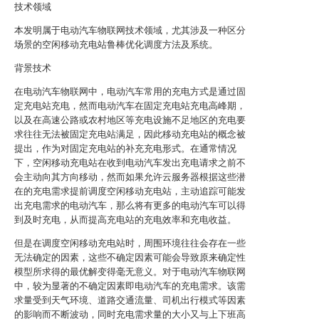
技术领域
本发明属于电动汽车物联网技术领域，尤其涉及一种区分
场景的空闲移动充电站鲁棒优化调度方法及系统。
背景技术
在电动汽车物联网中，电动汽车常用的充电方式是通过固
定充电站充电，然而电动汽车在固定充电站充电高峰期，
以及在高速公路或农村地区等充电设施不足地区的充电要
求往往无法被固定充电站满足，因此移动充电站的概念被
提出，作为对固定充电站的补充充电形式。在通常情况
下，空闲移动充电站在收到电动汽车发出充电请求之前不
会主动向其方向移动，然而如果允许云服务器根据这些潜
在的充电需求提前调度空闲移动充电站，主动追踪可能发
出充电需求的电动汽车，那么将有更多的电动汽车可以得
到及时充电，从而提高充电站的充电效率和充电收益。
但是在调度空闲移动充电站时，周围环境往往会存在一些
无法确定的因素，这些不确定因素可能会导致原来确定性
模型所求得的最优解变得毫无意义。对于电动汽车物联网
中，较为显著的不确定因素即电动汽车的充电需求。该需
求量受到天气环境、道路交通流量、司机出行模式等因素
的影响而不断波动，同时充电需求量的大小又与上下班高