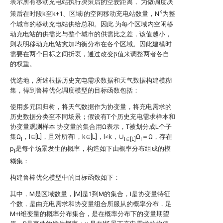
表示所有移动充电站执行决策后的空驶距离，
为做调度决
k
策后在时段k至k+1、区域i的空闲移动充电站数量，N
为整
个城市的移动充电站供给总和。因此
为每个区域内空闲移
动充电站的供需比与整个城市的供需比之差，该值越小，
则表明移动充电站愈加均衡分布在各个区域。因此建模时
需要在两个目标之间折衷，通过改变β值来调整两者各自
的权重。
优选地，所述根据历史充电需求数据和天气数据构建模糊
集，得到鲁棒优化调度模型的目标函数包括：
使用多元回归树，将天气数据作为协变量，将充电需求的
历史数据分类至不同场景；假设有T个历史充电需求样本
和
协变量观测样本
协变量
的集合用Ω表示，T被划分成L个子
集Ω
，l∈[L]，且对所有l，k∈[L]，l≠k，∪
Ω
＝Ω，存在
l
l∈[L]
l
p
是每个场景发生的概率，构造如下由概率分布
组成的模
l
糊集：
构建鲁棒优化模型中的目标函数如下：
其中，M是区域数量，[M]是1到M的集合，I是协变量特征
个数，
是由充电需求
和协变量
组合所服从的概率分布，
足
M+I维变量的概率分布集合，
是在
概率分布下的变量期望