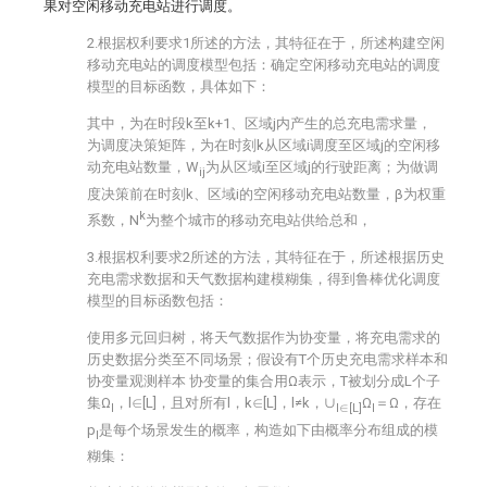
果对空闲移动充电站进行调度。
2.根据权利要求1所述的方法，其特征在于，所述构建空闲
移动充电站的调度模型包括：确定空闲移动充电站的调度
模型的目标函数，具体如下：
其中，
为在时段k至k+1、区域j内产生的总充电需求量，
为调度决策矩阵，
为在时刻k从区域i调度至区域j的空闲移
动充电站数量，
W
为从区域i至区域j的行驶距离；
为做调
ij
度决策前在时刻k、区域i的空闲移动充电站数量，β为权重
k
系数，N
为整个城市的移动充电站供给总和，
3.根据权利要求2所述的方法，其特征在于，所述根据历史
充电需求数据和天气数据构建模糊集，得到鲁棒优化调度
模型的目标函数包括：
使用多元回归树，将天气数据作为协变量，将充电需求的
历史数据分类至不同场景；假设有T个历史充电需求样本
和
协变量观测样本
协变量
的集合用Ω表示，T被划分成L个子
集Ω
，l∈[L]，且对所有l，k∈[L]，l≠k，∪
Ω
＝Ω，存在
l
l∈[L]
l
p
是每个场景发生的概率，构造如下由概率分布
组成的模
l
糊集：