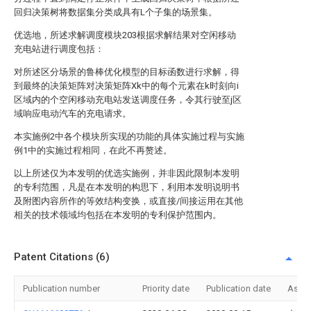
回归决策树将数据集分类成具有L个子集的场景集。
优选地，所述求解调度模块203根据求解结果对空闲移动
充电站进行调度包括：
对所述区分场景的鲁棒优化模型的目标函数进行求解，得
到最终的决策矩阵
对决策矩阵Xk中的每个元素
在k时刻向i
区域内的
个空闲移动充电站发送调度任务，令其行驶至j区
域响应电动汽车的充电请求。
本实施例2中各个模块所实现的功能的具体实施过程与实施
例1中的实施过程相同，在此不再赘述。
以上所述仅为本发明的优选实施例，并非因此限制本发明
的专利范围，凡是在本发明的构思下，利用本发明说明书
及附图内容所作的等效结构变换，或直接/间接运用在其他
相关的技术领域均包括在本发明的专利保护范围内。
Patent Citations (6)
Publication number
Priority date
Publication date
Assi