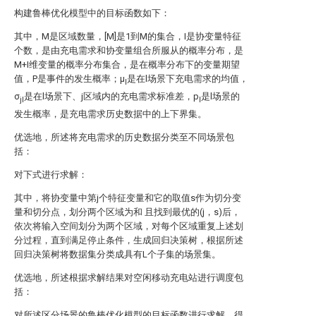
构建鲁棒优化模型中的目标函数如下：
其中，M是区域数量，[M]是1到M的集合，I是协变量特征
个数，
是由充电需求
和协变量
组合所服从的概率分布，
是
M+I维变量的概率分布集合，
是在
概率分布下的变量期望
值，P是事件的发生概率；μ
是在l场景下充电需求的均值，
l
σ
是在l场景下、j区域内的充电需求标准差，p
是l场景的
jl
l
发生概率，
是充电需求历史数据中的上下界集。
优选地，所述将充电需求的历史数据分类至不同场景包
括：
对下式进行求解：
其中，将协变量中第j个特征变量
和它的取值s作为切分变
量和切分点，划分两个区域为
和
且
找到最优的(j，s)后，
依次将输入空间划分为两个区域，对每个区域重复上述划
分过程，直到满足停止条件，生成回归决策树，根据所述
回归决策树将数据集分类成具有L个子集的场景集。
优选地，所述根据求解结果对空闲移动充电站进行调度包
括：
对所述区分场景的鲁棒优化模型的目标函数进行求解，得