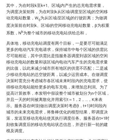
其中，
为在时段k至k+1、区域j内产生的总充电需求量，
为调度决策矩阵，
为在时刻k从区域i调度至区域j的空闲移
动充电站数量，
W
为从区域i至区域j的行驶距离；
为做调
ij
度决策前在时刻k、区域i的空闲移动充电站数量，β为权重
k
系数，N
为整个城市的移动充电站供给总和，
具体地，移动充电站调度有两个目标，一是要尽可能满足
更多的电动汽车充电请求，保持城市中每个区域的供需比
尽可能相近，其中供需比是指服务器调度到该区域的空闲
移动充电站的数量和该区域内电动汽车产生的充电需求量
的比值，以此来减少城市所有地区的供需不匹配；二是减
少移动充电站的总空驶距离，以减少运营成本。在做调度
决策时需充分考虑城市各区域未来时段内的充电需求，使
得移动充电站能给更多的电车充电，来增加总利润。为了
提高计算效率，本发明中假设整个城市被划分为n个区域，
并且一天的时间被离散化并用索引t＝1，2，...，K来表
示。服务器在t时刻做出调度决策时考虑(t，t+1)时间段内
城市的未来充电需求，将鲁棒优化的模型结果，即调度决
策，发送至移动充电站使其执行调度任务。服务器在t+1时
刻收集调度后的移动充电站状态信息，并进行新一轮的建
模及调度。