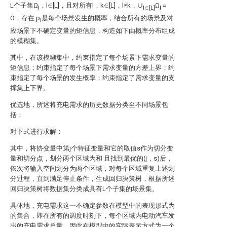
L个子集Ω
，l∈[L]，且对所有l，k∈[L]，l≠k，∪
Ω
＝
l
l∈[L]
l
Ω，存在
p
是每个场景发生的概率，结合所有的场景及对
l
应场景下不确定变量的矩信息，构造如下由概率分布
组成
的模糊集。
其中，在该模糊集中，
约束指定了每个场景下需求变量的
矩信息；
约束指定了每个场景下需求变量的方差上界；
约
束指定了每个场景的发生概率；
约束指定了需求变量的支
撑集上下界。
优选地，所述将充电需求的历史数据分类至不同场景包
括：
对下式进行求解：
其中，将协变量中第j个特征变量
和它的取值s作为切分变
量和切分点，划分两个区域为
和
且
找到最优的(j，s)后，
依次将输入空间划分为两个区域，对每个区域重复上述划
分过程，直到满足停止条件，生成回归决策树，根据所述
回归决策树将数据集分类成具有L个子集的场景集。
具体地，充电需求这一不确定参数在模型中的表现形式为
的集合，即在所有的调度时刻下，每个区域内电动汽车发
出的充电需求总量，因此在模型中的实际表示方式为一个