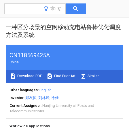
一种区分场景的空闲移动充电站鲁棒优化调度
方法及系统
CN118569425A
China
Download PDF
Find Prior Art
Similar
Other languages
English
Inventor
郑友恒
刘林峰
徐佳
Current Assignee
Nanjing University of Posts and
Telecommunications
Worldwide applications