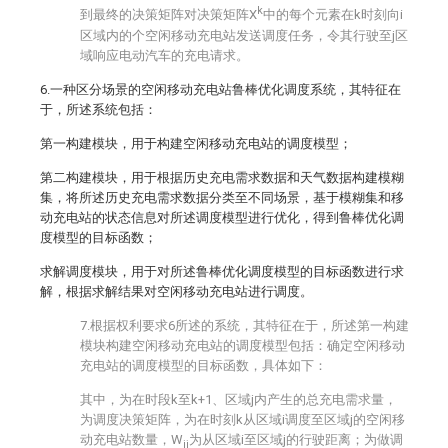
k
到最终的决策矩阵
对决策矩阵X
中的每个元素
在k时刻向i
区域内的
个空闲移动充电站发送调度任务，令其行驶至j区
域响应电动汽车的充电请求。
6.一种区分场景的空闲移动充电站鲁棒优化调度系统，其特征在
于，所述系统包括：
第一构建模块，用于构建空闲移动充电站的调度模型；
第二构建模块，用于根据历史充电需求数据和天气数据构建模糊
集，将所述历史充电需求数据分类至不同场景，基于模糊集和移
动充电站的状态信息对所述调度模型进行优化，得到鲁棒优化调
度模型的目标函数；
求解调度模块，用于对所述鲁棒优化调度模型的目标函数进行求
解，根据求解结果对空闲移动充电站进行调度。
7.根据权利要求6所述的系统，其特征在于，所述第一构建
模块构建空闲移动充电站的调度模型包括：确定空闲移动
充电站的调度模型的目标函数，具体如下：
其中，
为在时段k至k+1、区域j内产生的总充电需求量，
为调度决策矩阵，
为在时刻k从区域i调度至区域j的空闲移
动充电站数量，
W
为从区域i至区域j的行驶距离；
为做调
ij