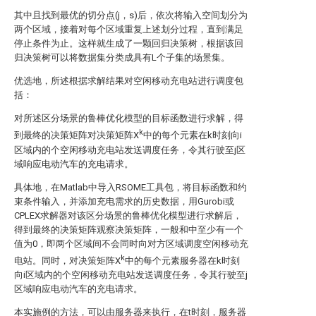
其中
且
找到最优的切分点(j，s)后，依次将输入空间划分为
两个区域，接着对每个区域重复上述划分过程，直到满足
停止条件为止。这样就生成了一颗回归决策树，根据该回
归决策树可以将数据集分类成具有L个子集的场景集。
优选地，所述根据求解结果对空闲移动充电站进行调度包
括：
对所述区分场景的鲁棒优化模型的目标函数进行求解，得
k
到最终的决策矩阵
对决策矩阵X
中的每个元素
在k时刻向i
区域内的
个空闲移动充电站发送调度任务，令其行驶至j区
域响应电动汽车的充电请求。
具体地，在Matlab中导入RSOME工具包，将目标函数和约
束条件输入，并添加充电需求的历史数据，用Gurobi或
CPLEX求解器对该区分场景的鲁棒优化模型进行求解后，
得到最终的决策矩阵
观察决策矩阵，一般
和
中至少有一个
值为0，即两个区域间不会同时向对方区域调度空闲移动充
k
电站。同时，对决策矩阵X
中的每个元素
服务器在k时刻
向i区域内的
个空闲移动充电站发送调度任务，令其行驶至j
区域响应电动汽车的充电请求。
本实施例的方法，可以由服务器来执行，在t时刻，服务器