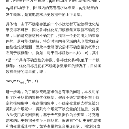
值，P是事件的发生概率；μ
是在l场景下充电需求的均值，
l
σ
是在l场景下、j区域内的充电需求标准差，p
是l场景的
jl
l
发生概率，
是充电需求历史数据中的上下界集。
具体地，由于不确定参数的一个小扰动都可能使得优化结
果变得不可行，因此鲁棒优化采用模糊集来取值不确定变
量，目的是克服这种不确定性，找到一个必定满足约束条
件的、尽可能优的解。特定时间内各区域的充电需求确定
值往往难以预测，因此本发明假设需求不确定量的概率分
布属于模糊集中。例如，对于目标函数min
f(x，ε)，其中
x
ε是一个具有不确定性的参数，鲁棒优化将ε取值于一个模
糊集μ，优化目标是使在不确定参数最坏的情况下，目标函
数有最好的结果值，即：
min
max
f(x，ε)
x
ε∈μ
进一步地，为了解决充电需求信息有限的问题，本发明采
用了区分场景的鲁棒优化框架。假设不确定需求分布于特
定的模糊集中，在该模糊集中，不确定变量的支撑集被分
类到多个场景中，得到每个场景下该变量的矩信息。分类
方法使用多元回归树，基于天气数据作为协变量，将充电
需求的历史数据分类至不同场景。假设有T个历史充电需求
和协变量观测样本，如
协变量
的集合用Ω表示，T被划分成