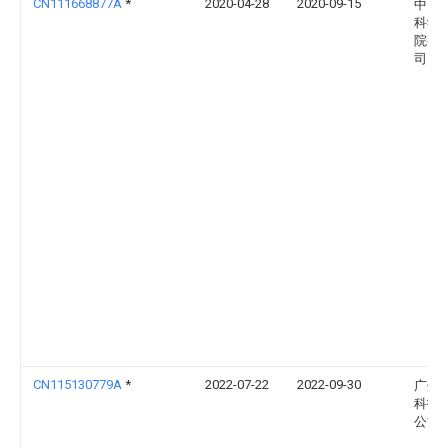
CN111668877A
*
2020-04-28
2020-09-15
中国
科学
院有
司
CN115130779A
*
2022-07-22
2022-09-30
广州
科技
公司