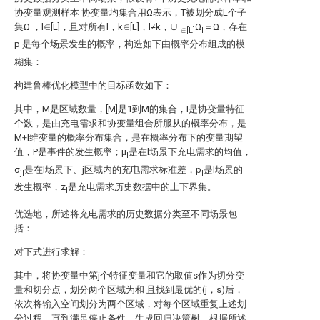
协变量观测样本
协变量
均集合用Ω表示，T被划分成L个子
集Ω
，l∈[L]，且对所有l，k∈[L]，l≠k，∪
Ω
＝Ω，存在
l
l∈[L]
l
p
是每个场景发生的概率，构造如下由概率分布
组成的模
l
糊集：
构建鲁棒优化模型中的目标函数如下：
其中，M是区域数量，[M]是1到M的集合，I是协变量特征
个数，
是由充电需求
和协变量
组合所服从的概率分布，
是
M+I维变量的概率分布集合，
是在
概率分布下的变量期望
值，P是事件的发生概率；μ
是在l场景下充电需求的均值，
l
σ
是在l场景下、j区域内的充电需求标准差，p
是l场景的
jl
l
发生概率，z
是充电需求历史数据中的上下界集。
l
优选地，所述将充电需求的历史数据分类至不同场景包
括：
对下式进行求解：
其中，将协变量中第j个特征变量
和它的取值s作为切分变
量和切分点，划分两个区域为
和
且
找到最优的(j，s)后，
依次将输入空间划分为两个区域，对每个区域重复上述划
分过程，直到满足停止条件，生成回归决策树，根据所述