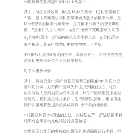
构建鲁棒优化模型中的目标函数如下：
其中，M是区域数量，[M]是1到M的集合，I是协变量特征
个数，
是由充电需求
和协变量
组合所服从的概率分布，
是
M+I维变量的概率分布集合，
是在
概率分布下的变量期望
值，P是事件的发生概率；μ
是在l场景下充电需求的均值，
l
σ
是在l场景下、j区域内的充电需求标准差，p
是l场景的
jl
l
发生概率，
是充电需求历史数据中的上下界集。
4.根据权利要求3所述的方法，其特征在于，所述将充电需
求的历史数据分类至不同场景包括：
对下式进行求解：
其中，将协变量中第j个特征变量
和它的取值s作为切分变
量和切分点，划分两个区域为
和
且
找到最优的(j，s)后，
依次将输入空间划分为两个区域，对每个区域重复上述划
分过程，直到满足停止条件，生成回归决策树，根据所述
回归决策树将数据集分类成具有L个子集的场景集。
5.根据权利要求4所述的方法，其特征在于，所述根据求解
结果对空闲移动充电站进行调度包括：
对所述区分场景的鲁棒优化模型的目标函数进行求解，得