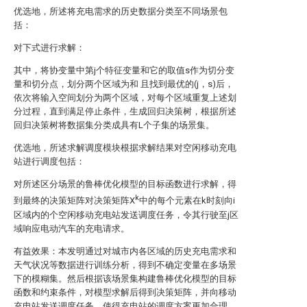
优选地，所述将充电需求的历史数据分类至不同场景包
括：
对下式进行求解：
其中，将协变量中第j个特征变量
和它的取值s作为切分变
量和切分点，划分两个区域为
和
且
找到最优的(j，s)后，
依次将输入空间划分为两个区域，对每个区域重复上述划
分过程，直到满足停止条件，生成回归决策树，根据所述
回归决策树将数据集分类成具有L个子集的场景集。
优选地，所述求解调度模块根据求解结果对空闲移动充电
站进行调度包括：
对所述区分场景的鲁棒优化模型的目标函数进行求解，得
k
到最终的决策矩阵
对决策矩阵X
中的每个元素
在k时刻向i
区域内的
个空闲移动充电站发送调度任务，令其行驶至j区
域响应电动汽车的充电请求。
有益效果：本发明通过对城市内各区域的历史充电需求和
天气状况等数据进行训练分析，得到不确定变量在多场景
下的模糊集。然后根据该场景集构建鲁棒优化模型的目标
函数和约束条件，对模型求解后得到决策矩阵，并向移动
充电站发送调度任务，使得充电站的调度方案更加合理，