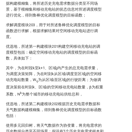
据构建模糊集，将所述历史充电需求数据分类至不同场
景，基于模糊集和移动充电站的状态信息对所述调度模型
进行优化，得到鲁棒优化调度模型的目标函数；
求解调度模块203，用于对所述鲁棒优化调度模型的目标
函数进行求解，根据求解结果对空闲移动充电站进行调
度。
优选地，所述第一构建模块201构建空闲移动充电站的调
度模型包括：确定空闲移动充电站的调度模型的目标函
数，具体如下：
其中，
为在时段k至k+1、区域j内产生的总充电需求量，
为调度决策矩阵，
为在时刻k从区域i调度至区域j的空闲移
动充电站数量，
W
为从区域i至区域j的行驶距离；
为做调
ij
度决策前在时刻k、区域i的空闲移动充电站数量，β为权重
k
系数，N
为整个城市的移动充电站供给总和，
优选地，所述第二构建模块202根据历史充电需求数据和
天气数据构建模糊集，得到鲁棒优化调度模型的目标函数
包括：
使用多元回归树，将天气数据作为协变量，将充电需求的
历史数据分类至不同场景；假设有T个历史充电需求样本
和