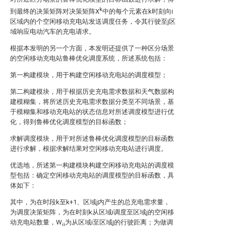
k
到最终的决策矩阵
对决策矩阵X
中的每个元素
在k时刻向i
区域内的
个空闲移动充电站发送调度任务，令其行驶至j区
域响应电动汽车的充电请求。
根据本发明的另一个方面，本发明还提供了一种区分场景
的空闲移动充电站鲁棒优化调度系统，所述系统包括：
第一构建模块，用于构建空闲移动充电站的调度模型；
第二构建模块，用于根据历史充电需求数据和天气数据构
建模糊集，将所述历史充电需求数据分类至不同场景，基
于模糊集和移动充电站的状态信息对所述调度模型进行优
化，得到鲁棒优化调度模型的目标函数；
求解调度模块，用于对所述鲁棒优化调度模型的目标函数
进行求解，根据求解结果对空闲移动充电站进行调度。
优选地，所述第一构建模块构建空闲移动充电站的调度模
型包括：确定空闲移动充电站的调度模型的目标函数，具
体如下：
其中，
为在时段k至k+1、区域j内产生的总充电需求量，
为调度决策矩阵，
为在时刻k从区域i调度至区域j的空闲移
动充电站数量，
W
为从区域i至区域j的行驶距离；
为做调
ij