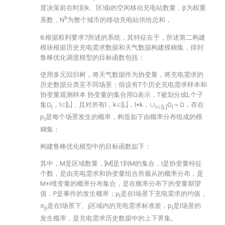
度决策前在时刻k、区域i的空闲移动充电站数量，β为权重
k
系数，N
为整个城市的移动充电站供给总和，
8.根据权利要求7所述的系统，其特征在于，所述第二构建
模块根据历史充电需求数据和天气数据构建模糊集，得到
鲁棒优化调度模型的目标函数包括：
使用多元回归树，将天气数据作为协变量，将充电需求的
历史数据分类至不同场景；假设有T个历史充电需求样本
和
协变量观测样本
协变量
的集合用Ω表示，T被划分成L个子
集Ω
，l∈[L]，且对所有l，k∈[L]，l≠k，∪
Ω
＝Ω，存在
l
l∈[L]
l
p
是每个场景发生的概率，构造如下由概率分布
组成的模
l
糊集：
构建鲁棒优化模型中的目标函数如下：
其中，M是区域数量，[M]是1到M的集合，I是协变量特征
个数，
是由充电需求
和协变量
组合所服从的概率分布，
是
M+I维变量的概率分布集合，
是在
概率分布下的变量期望
值，P是事件的发生概率；μ
是在l场景下充电需求的均值，
l
σ
是在l场景下、j区域内的充电需求标准差，p
是l场景的
jl
l
发生概率，
是充电需求历史数据中的上下界集。