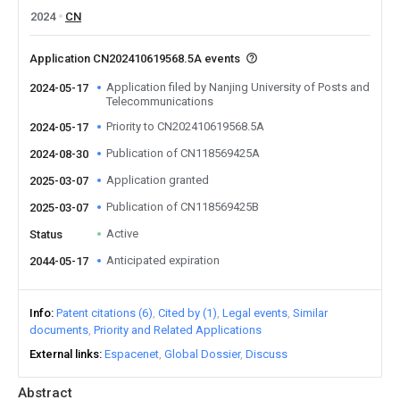
2024
CN
Application CN202410619568.5A events
Application filed by Nanjing University of Posts and
2024-05-17
Telecommunications
Priority to CN202410619568.5A
2024-05-17
Publication of CN118569425A
2024-08-30
Application granted
2025-03-07
Publication of CN118569425B
2025-03-07
Active
Status
Anticipated expiration
2044-05-17
Info
Patent citations (6)
Cited by (1)
Legal events
Similar
documents
Priority and Related Applications
External links
Espacenet
Global Dossier
Discuss
Abstract