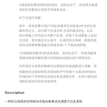
9.根据权利要求8所述的系统，其特征在于，所述将充电需
求的历史数据分类至不同场景包括：
对下式进行求解：
其中，将协变量中第j个特征变量
和它的取值s作为切分变
量和切分点，划分两个区域为
和
且
找到最优的(j，s)后，
依次将输入空间划分为两个区域，对每个区域重复上述划
分过程，直到满足停止条件，生成回归决策树，根据所述
回归决策树将数据集分类成具有L个子集的场景集。
10.根据权利要求9所述的系统，其特征在于，所述求解调
度模块根据求解结果对空闲移动充电站进行调度包括：
对所述区分场景的鲁棒优化模型的目标函数进行求解，得
k
到最终的决策矩阵
对决策矩阵X
中的每个元素
在k时刻向i
区域内的
个空闲移动充电站发送调度任务，令其行驶至j区
域响应电动汽车的充电请求。
Description
一种区分场景的空闲移动充电站鲁棒优化调度方法及系统