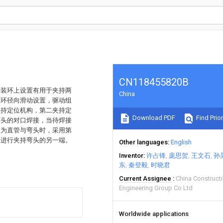
CN118455820B
安装环上设置有用于夹持两
China
装环径向滑动设置，驱动组
夹持定位机构，第二夹持定
Download PDF
Find Prior
弯头的对口焊接，当待焊接
道为直管与弯头时，采用第
构进行夹持弯头的另一端。
Other languages
English
Inventor
许占锋
庞思贺
王文石
孙
东
秦登毅
时晓君
Current Assignee
China Constructi
Engineering Group Co Ltd
Worldwide applications