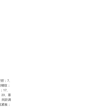
空腔；7、
状螺纹；
；17、
；23、塞
9、间距调
抵紧板；