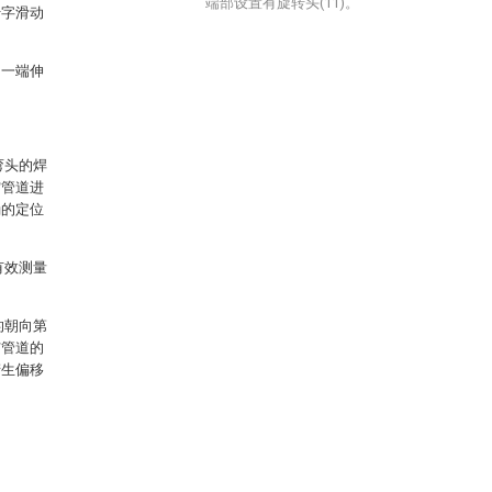
端部设置有旋转头(11)。
十字滑动
轴一端伸
弯头的焊
空管道进
确的定位
有效测量
的朝向第
与管道的
产生偏移