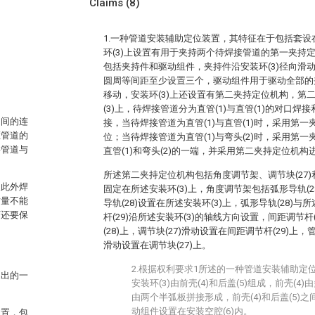
Claims
(8)
1.一种管道安装辅助定位装置，其特征在于包括套设在
环(3)上设置有用于夹持两个待焊接管道的第一夹持
包括夹持件和驱动组件，夹持件沿安装环(3)径向滑动
圆周等间距至少设置三个，驱动组件用于驱动全部的夹
移动，安装环(3)上还设置有第二夹持定位机构，第
(3)上，待焊接管道分为直管(1)与直管(1)的对口焊接
之间的连
接，当待焊接管道为直管(1)与直管(1)时，采用第
证管道的
位；当待焊接管道为直管(1)与弯头(2)时，采用第
将管道与
直管(1)和弯头(2)的一端，并采用第二夹持定位机构
所述第二夹持定位机构包括角度调节架、调节块(27
，此外焊
固定在所述安装环(3)上，角度调节架包括弧形导轨(28
质量不能
导轨(28)设置在所述安装环(3)上，弧形导轨(28)与
下还要保
杆(29)沿所述安装环(3)的轴线方向设置，间距调节杆
(28)上，调节块(27)滑动设置在间距调节杆(29)上
滑动设置在调节块(27)上。
2.根据权利要求1所述的一种管道安装辅助定
提出的一
安装环(3)由前壳(4)和后盖(5)组成，前壳(4
由两个半弧板拼接形成，前壳(4)和后盖(5)之
动组件设置在安装空腔(6)内。
装置，包