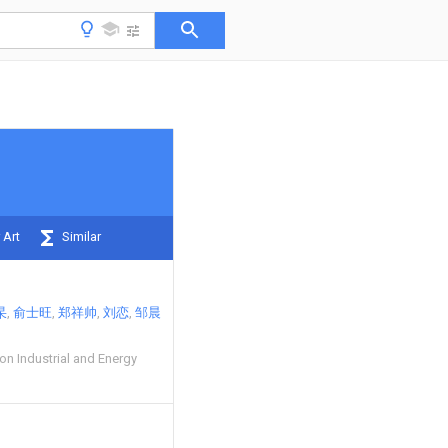
 Art
Similar
杲
俞士旺
郑祥帅
刘恋
邹晨
on Industrial and Energy