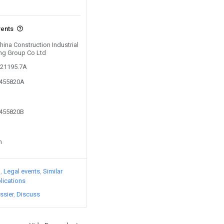
vents
China Construction Industrial
ng Group Co Ltd
921195.7A
8455820A
8455820B
n
)
Legal events
Similar
lications
ssier
Discuss