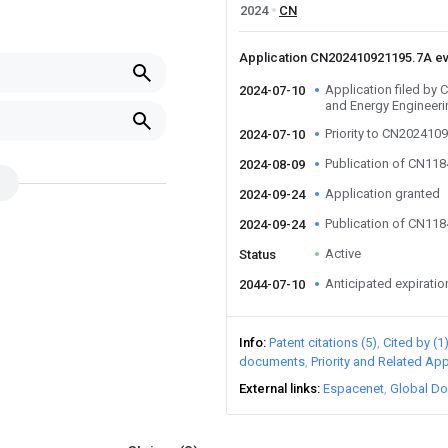
2024
CN
Application CN202410921195.7A e
Application filed by 
2024-07-10
and Energy Engineeri
Priority to CN202410
2024-07-10
Publication of CN11
2024-08-09
Application granted
2024-09-24
Publication of CN11
2024-09-24
Active
Status
Anticipated expiratio
2044-07-10
Info
Patent citations (5)
Cited by (1
documents
Priority and Related App
External links
Espacenet
Global Do