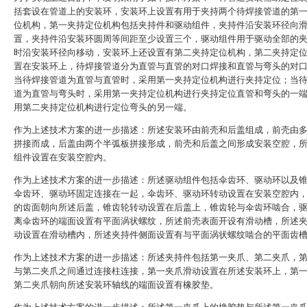
括套设在管道上的安装环，安装环上设置有用于夹持两个待焊接管道的第
位机构，第一夹持定位机构包括夹持件和驱动组件，夹持件沿安装环径向
置，夹持件沿安装环圆周等间距至少设置三个，驱动组件用于驱动全部的
时沿安装环径向移动，安装环上还设置有第二夹持定位机构，第二夹持定
置在安装环上，待焊接管道分为直管与直管的对口焊接和直管与弯头的对
当待焊接管道为直管与直管时，采用第一夹持定位机构进行夹持定位；当
道为直管与弯头时，采用第一夹持定位机构进行夹持定位直管和弯头的一
用第二夹持定位机构进行定位弯头的另一端。
作为上述技术方案的进一步描述：所述安装环由前壳和后盖组成，前壳由
拼接而成，后盖由两个半弧板拼接形成，前壳和后盖之间形成安装空腔，
组件设置在安装空腔内。
作为上述技术方案的进一步描述：所述驱动组件包括伞齿环、驱动环以及
伞齿环、驱动环固定连接在一起，伞齿环、驱动环转动设置在安装空腔内
的齿面朝向所述后盖，锥齿轮转动设置在后盖上，锥齿轮与伞齿环啮合，
离伞齿环的端面设置有平面涡状螺纹，所述前壳表面开设有滑动槽，所述
动设置在滑动槽内，所述夹持件侧面设置有与平面涡状螺纹啮合的平面齿
作为上述技术方案的进一步描述：所述夹持件包括第一夹爪、第二夹爪，
与第二夹爪之间通过连接柱连接，第一夹爪滑动设置在所述安装环上，第
第二夹爪朝向所述安装环轴线的端面设置有橡胶垫。