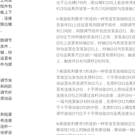
爪之间设
位于让位槽(19)内，限位螺钉(20)上套设有弹簧
移组件包
钉(20)远离所述第一夹爪(13)的端部与连接板(
接板上下
接，连接
6.根据权利要求1所述的一种管道安装辅助定
，限位螺
安装环(3)上还设置有间隙调节组件，间隙调
间。
对口间距，间隙调节组件包括安装架(22)、塞尺(
(23)位于待焊接的管道对口之间，安装架(22)
间隙调节
(23)上设置有转轴(25)，转轴(25)与所述安装
触发件，
转动设置在安装架(22)上，转轴(25)与安装架
转轴，转
(25)远离塞尺(23)的一端设置有摆杆(26)，
间设置有
上，触发件(24)与摆杆(26)对应。
发件与摆
7.根据权利要求1所述的一种管道安装辅助定
管道定位架包括支撑杆(32)、十字滑动架(33)和
、调节块
动设置在所述调节块(27)上，支撑杆(32)远离
轨和间距
置有连接头(35)，十字滑动架(33)上滑动设置有
距调节杆
连接头(35)之间通过连杆(36)连接，连杆(36
块滑动设
一端与抵紧板(34)转动连接，支撑杆(32)为螺
于十字滑动架(33)的中部，支撑杆(32)上螺纹
调节旋钮(37)位于十字滑动架(33)远离连接头(
架和抵紧
置有连接
8.根据权利要求3所述的一种管道安装辅助定
，连杆一
锥齿轮(10)上同轴设置有驱动轴，驱动轴一端
滑动穿设