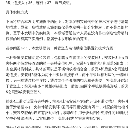
35、连接头；36、连杆；37、调节旋钮。
具体实施方式
下面将结合本发明实施例中的附图，对本发明实施例中的技术方案进行清
地描述，显然，所描述的实施例仅仅是本发明一部分实施例，而不是全部
例。基于本发明中的实施例，本领域普通技术人员在没有作出创造性劳动
获得的所有其它实施例，都属于本发明保护的范围。
请参阅图1-11，本发明提供一种管道安装辅助定位装置的技术方案：
一种管道安装辅助定位装置，包括套设在管道上的安装环3，安装环3上设
夹持两个待焊接管道的第一夹持定位机构。安装环3由前壳4和后盖5组成，
由金属材质制成，具体的可以是不锈钢或者铝合金，前壳4和后盖5之间通
定连接，安装环3整体为两个半弧块拼接形成，两个半弧块相对应的一端通
接，另一端通过扣件连接，通过两个半弧块的扣合和分离便于将安装环3安
于管道上；前壳4由多个弧板拼接形成，后盖5由两个半弧板拼接形成，前壳
5之间形成安装空腔6。
前壳4上滑动设置有夹持件，前壳4上沿安装环3径向开设有滑动槽7，夹持
置于滑动槽7内，夹持件沿安装环3圆周等间距设置有四个，对应的滑动槽7
个，安装空腔6内设置有驱动组件，驱动组件用于驱动四个夹持件同时朝向
的中心轴线移动，以实现将位于安装环3内的管道夹持定位。
驱动组件包括伞齿环8、驱动环9以及锥齿轮10，伞齿环8、驱动环9固定连