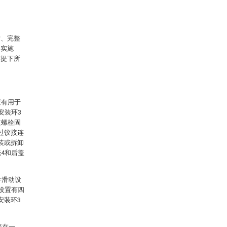
楚、完整
的实施
前提下所
置有用于
安装环3
过螺栓固
过铰接连
装或拆卸
4和后盖
件滑动设
设置有四
安装环3
接在一