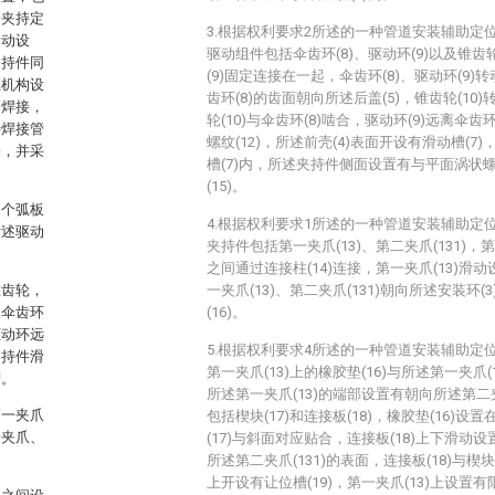
一夹持定
3.根据权利要求2所述的一种管道安装辅助定
滑动设
驱动组件包括伞齿环(8)、驱动环(9)以及锥齿轮
夹持件同
(9)固定连接在一起，伞齿环(8)、驱动环(9)
位机构设
齿环(8)的齿面朝向所述后盖(5)，锥齿轮(10
口焊接，
轮(10)与伞齿环(8)啮合，驱动环(9)远离伞
待焊接管
螺纹(12)，所述前壳(4)表面开设有滑动槽(
端，并采
槽(7)内，所述夹持件侧面设置有与平面涡状螺
(15)。
多个弧板
4.根据权利要求1所述的一种管道安装辅助定
所述驱动
夹持件包括第一夹爪(13)、第二夹爪(131)，第一
之间通过连接柱(14)连接，第一夹爪(13)滑动
锥齿轮，
一夹爪(13)、第二夹爪(131)朝向所述安装环
，伞齿环
(16)。
驱动环远
5.根据权利要求4所述的一种管道安装辅助定
夹持件滑
第一夹爪(13)上的橡胶垫(16)与所述第一夹爪
槽。
所述第一夹爪(13)的端部设置有朝向所述第二夹
第一夹爪
包括楔块(17)和连接板(18)，橡胶垫(16)设
一夹爪、
(17)与斜面对应贴合，连接板(18)上下滑动设
所述第二夹爪(131)的表面，连接板(18)与楔块(
上开设有让位槽(19)，第一夹爪(13)上设置有限