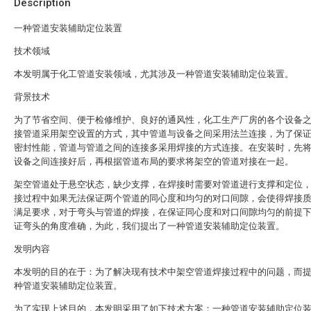
Description
一种管道安装辅助定位装置
技术领域
本发明属于化工管道安装领域，尤其涉及一种管道安装辅助定位装置。
背景技术
为了节省空间、便于检修维护、良好的通风性，化工生产厂房的各个设备
接管道采用架空设置的方式，其中管道与设备之间采用法兰连接，为了保
密封性能，管道与管道之间的连接多采用焊接的方式连接。在安装时，先
设备之间连接好后，再根据管道布局的要求将架空的管道对接在一起。
架空管道处于悬空状态，缺少支撑，在焊接时需要对管道进行支撑和定位
接过程中如果无法保证两个管道的同心度和均匀的对口间隙，会使得焊接
满足要求，对于弯头与管道的焊接，在保证同心度和对口间隙均匀的前提
证弯头的角度准确，为此，我们提出了一种管道安装辅助定位装置。
发明内容
本发明的目的在于：为了解决现有技术中架空管道焊接过程中的问题，而
种管道安装辅助定位装置。
为了实现上述目的，本发明采用了如下技术方案：一种管道安装辅助定位