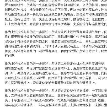
作为上述技术方案的进一步描述：所述第一夹爪上的橡胶垫与所述第一夹
置有偏移组件，所述第一夹爪的端部设置有朝向所述第二夹爪的斜面，偏
括楔块和连接板，橡胶垫设置在楔块的下表面，楔块与斜面对应贴合，连
滑动设置在所述第一夹爪朝向所述第二夹爪的表面，连接板与楔块固定连
板上开设有让位槽，第一夹爪上设置有限位螺钉，限位螺钉位于让位槽内
钉上套设有弹簧，弹簧位于限位螺钉远离所述第一夹爪的端部与连接板之
作为上述技术方案的进一步描述：所述安装环上还设置有间隙调节组件，
组件用于调节待焊接的管道对口间距，间隙调节组件包括安装架、塞尺和
塞尺位于待焊接的管道对口之间，安装架固定在安装环上，塞尺上设置有
轴与所述安装环的轴线平行，转轴转动设置在安装架上，转轴与安装架之
扭簧，转轴远离塞尺的一端设置有摆杆，触发件设置在所述夹持件上，触
杆对应。
作为上述技术方案的进一步描述：所述第二夹持定位机构包括角度调节架
和管道定位架，角度调节架固定在所述安装环上，角度调节架包括弧形导
调节杆，弧形导轨设置在所述安装环上，弧形导轨与所述安装环同轴，间
沿所述安装环的轴线方向设置，间距调节杆滑动设置在弧形导轨上，调节
置在间距调节杆上，管道定位架沿安装环径向滑动设置在调节块上。
作为上述技术方案的进一步描述：所述管道定位架包括支撑杆、十字滑动
板，支撑杆滑动设置在所述调节块上，支撑杆远离所述调节块一端转动设
头，十字滑动架上滑动设置有抵紧板，抵紧板与连接头之间通过连杆连接
端与连接头转动连接，一端与抵紧板转动连接，支撑杆为螺纹杆，支撑杆