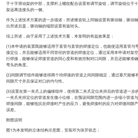
于十字滑动架的中部，支撑杆上螺纹配合设置有调节旋钮，调节旋钮位于
架远离连接头的一侧。
作为上述技术方案的进一步描述：所述锥齿轮上同轴设置有驱动轴，驱动
出所述后盖，驱动轴的端部设置有旋转头。
综上所述，由于采用了上述技术方案，本发明的有益效果是：
(1)本申请的装置既能够适用于直管与直管的焊接定位，也能使适用直管与
接定位，并且能够适用不同管径的管道的焊接定位，通过采用本申请对架
行焊接，能够保证焊接管道的同心度和有效控制对口间隙，并且还能够准
弯头的角度。
(2)间隙调节组件能够使得两个待焊接的管道之间间隙稳定，通过塞尺能够
间隙尺寸并且保证对口的均匀性。
(3)设置在第一夹爪上的偏移组件，使得第二夹爪定位夹持后的管道进一步
一夹爪夹持定位的管道发生微小位移，在预设间隙范围内进一步缩小管道
焊接间隙，能够抵抗在焊接时产生的应力，避免焊接时的应力对焊缝间隙
误差。
附图说明
图1为本发明的立体结构示意图，安装环为张开状态；