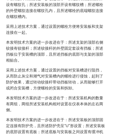
设有螺纹孔；所述安装板的顶部开设有螺纹槽；所述螺栓
的外壁螺纹连接在螺纹孔内，且所述螺栓的底端螺纹连接
在螺纹槽内。
采用上述技术方案，通过设置的螺栓方便将安装板和支架
连接在一起。
本发明技术方案的进一步改进在于：所述支架的顶部右侧
铰接有铰接杆；所述铰接杆的外壁固定套设有挡板；所述
挡板位于安装槽的顶部，且所述挡板的底部与支架的顶部
相贴合。
采用上述技术方案，通过设置的挡板对安装槽进行阻挡，
从而防止灰尘和潮气对安装槽内的螺栓进行侵蚀，起到了
防护效果，通过转动铰接杆带动挡板转动，从而能够打开
或闭合安装槽，方便螺栓的安装和拆卸。
本发明技术方案的进一步改进在于：所述安装机构的数量
有两组，两组所述安装机构相对设置在仪表本体的左右两
侧。
本发明技术方案的进一步改进在于：所述安装板的顶部固
定连接有防护壳，且所述防护壳呈“U”形设置；所述安装板
的底部设置有底板；所述底板与安装板之间设置有缓冲机