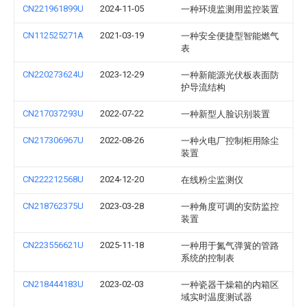
CN221961899U
2024-11-05
一种环境监测用监控装置
CN112525271A
2021-03-19
一种安全便捷型智能燃气
表
CN220273624U
2023-12-29
一种新能源光伏板表面防
护导流结构
CN217037293U
2022-07-22
一种新型人脸识别装置
CN217306967U
2022-08-26
一种火电厂控制柜用除尘
装置
CN222212568U
2024-12-20
在线粉尘监测仪
CN218762375U
2023-03-28
一种角度可调的安防监控
装置
CN223556621U
2025-11-18
一种用于氮气弹簧的管路
系统的控制表
CN218444183U
2023-02-03
一种瓷器干燥箱的内箱区
域实时温度测试器