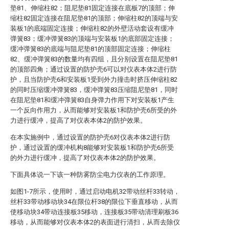
垫81、伸缩柱82；阻尼垫81固定连接在底板7的顶部；伸
缩柱82固定连接在阻尼垫81的顶部；伸缩柱82的顶端与安
装板1的底端固定连接；伸缩柱82的外壁活动套设有缓冲
弹簧83；缓冲弹簧83的顶端与安装板1的底部固定连接；
缓冲弹簧83的底端与阻尼垫81的顶部固定连接；伸缩柱
82、缓冲弹簧83的数量均有四组，且分别设置在阻尼垫81
的顶部四角；通过设置的防护壳6可以对仪表本体2进行防
护，且当防护壳6和安装板1受到外力撞击时挤压伸缩柱82
的同时压缩缓冲弹簧83，缓冲弹簧83压缩阻尼垫81，同时
在阻尼垫81和缓冲弹簧83自身弹力作用下对安装板1产生
一个反向作用力，从而能够对安装板1和防护壳6所受的外
力进行缓冲，提高了对仪表本体2的防护效果。
在本实施例中，通过设置的防护壳6对仪表本体2进行防
护，通过设置的缓冲机构8能够对安装板1和防护壳6所受
的外力进行缓冲，提高了对仪表本体2的防护效果。
下面具体说一下该一种防雾防尘电力仪表的工作原理。
如图1-7所示，使用时，通过启动电机32带动丝杆33转动，
丝杆33带动移动块34在限位杆38的限位下垂直移动，从而
使移动块34带动连接板35移动，连接板35带动清理刷板36
移动，从而能够对仪表本体2的表面进行清扫，从而去除仪