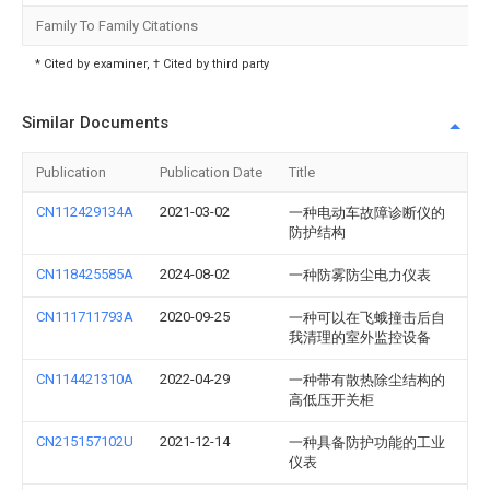
Family To Family Citations
* Cited by examiner, † Cited by third party
Similar Documents
Publication
Publication Date
Title
CN112429134A
2021-03-02
一种电动车故障诊断仪的
防护结构
CN118425585A
2024-08-02
一种防雾防尘电力仪表
CN111711793A
2020-09-25
一种可以在飞蛾撞击后自
我清理的室外监控设备
CN114421310A
2022-04-29
一种带有散热除尘结构的
高低压开关柜
CN215157102U
2021-12-14
一种具备防护功能的工业
仪表