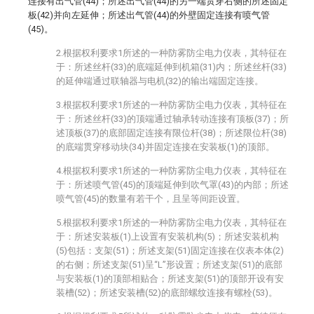
连接有出气管(44)；所述出气管(44)的另一端贯穿右侧的所述固定
板(42)并向左延伸；所述出气管(44)的外壁固定连接有喷气管
(45)。
2.根据权利要求1所述的一种防雾防尘电力仪表，其特征在
于：所述丝杆(33)的底端延伸到机箱(31)内；所述丝杆(33)
的延伸端通过联轴器与电机(32)的输出端固定连接。
3.根据权利要求1所述的一种防雾防尘电力仪表，其特征在
于：所述丝杆(33)的顶端通过轴承转动连接有顶板(37)；所
述顶板(37)的底部固定连接有限位杆(38)；所述限位杆(38)
的底端贯穿移动块(34)并固定连接在安装板(1)的顶部。
4.根据权利要求1所述的一种防雾防尘电力仪表，其特征在
于：所述喷气管(45)的顶端延伸到吹气罩(43)的内部；所述
喷气管(45)的数量有若干个，且呈等间距设置。
5.根据权利要求1所述的一种防雾防尘电力仪表，其特征在
于：所述安装板(1)上设置有安装机构(5)；所述安装机构
(5)包括：支架(51)；所述支架(51)固定连接在仪表本体(2)
的右侧；所述支架(51)呈“L”形设置；所述支架(51)的底部
与安装板(1)的顶部相贴合；所述支架(51)的顶部开设有安
装槽(52)；所述安装槽(52)的底部螺纹连接有螺栓(53)。