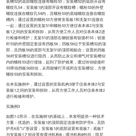
装槽52的底部螺纹连接有螺栓53；安装槽52的底部开设有
螺纹孔54；安装板1的顶部开设有螺纹槽；螺栓53的外壁
螺纹连接在螺纹孔54内，且螺栓53的底端螺纹连接在螺纹
槽内；通过设置的螺栓53方便将安装板1和支架51连接在
一起；通过设置的支架51和螺栓53方便仪表本体2与安装
板1之间的安装和拆卸，从而方便工作人员对仪表本体2进
行检修和维护；支架51的顶部右侧铰接有铰接杆55；铰接
杆55的外壁固定套设有挡板56；挡板56位于安装槽52的顶
部，且挡板56的底部与支架51的顶部相贴合；设置的挡板
56对安装槽52进行阻挡，从而防止灰尘和潮气对安装槽52
内的螺栓53进行侵蚀，起到了防护效果，通过转动铰接杆
55带动挡板56转动，从而能够打开或闭合安装槽52，方便
螺栓53的安装和拆卸。
在本实施例中，通过设置的安装机构5便于仪表本体2与安
装板1之间的安装和拆卸，从而方便工作人员对仪表本体2
进行检修和维护。
实施例3
如图1-2所示，在实施例1的基础上，本发明提供一种技术
方案：优选的，安装板1的顶部固定连接有防护壳6，且防
护壳6呈“U”形设置；安装板1的底部设置有底板7；底板7
与安装板1之间设置有缓冲机构8；缓冲机构8包括：阻尼