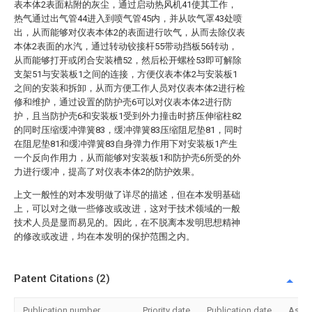
表本体2表面粘附的灰尘，通过启动热风机41使其工作，
热气通过出气管44进入到喷气管45内，并从吹气罩43处喷
出，从而能够对仪表本体2的表面进行吹气，从而去除仪表
本体2表面的水汽，通过转动铰接杆55带动挡板56转动，
从而能够打开或闭合安装槽52，然后松开螺栓53即可解除
支架51与安装板1之间的连接，方便仪表本体2与安装板1
之间的安装和拆卸，从而方便工作人员对仪表本体2进行检
修和维护，通过设置的防护壳6可以对仪表本体2进行防
护，且当防护壳6和安装板1受到外力撞击时挤压伸缩柱82
的同时压缩缓冲弹簧83，缓冲弹簧83压缩阻尼垫81，同时
在阻尼垫81和缓冲弹簧83自身弹力作用下对安装板1产生
一个反向作用力，从而能够对安装板1和防护壳6所受的外
力进行缓冲，提高了对仪表本体2的防护效果。
上文一般性的对本发明做了详尽的描述，但在本发明基础
上，可以对之做一些修改或改进，这对于技术领域的一般
技术人员是显而易见的。因此，在不脱离本发明思想精神
的修改或改进，均在本发明的保护范围之内。
Patent Citations (2)
Publication number
Priority date
Publication date
Assi