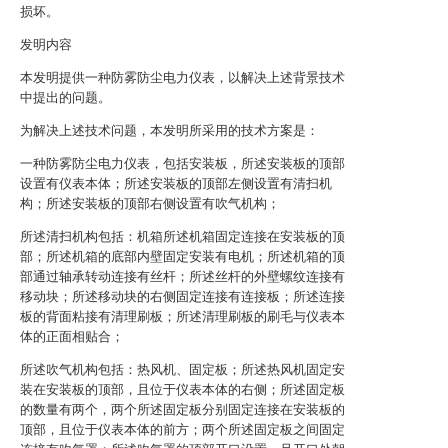
损坏。
发明内容
本发明提供一种防雾防尘电力仪表，以解决上述背景技术
中提出的问题。
为解决上述技术问题，本发明所采用的技术方案是：
一种防雾防尘电力仪表，包括安装板，所述安装板的顶部
设置有仪表本体；所述安装板的顶部左侧设置有清扫机
构；所述安装板的顶部右侧设置有吹气机构；
所述清扫机构包括：机箱所述机箱固定连接在安装板的顶
部；所述机箱的底部内壁固定安装有电机；所述机箱的顶
部通过轴承转动连接有丝杆；所述丝杆的外壁螺纹连接有
移动块；所述移动块的右侧固定连接有连接板；所述连接
板的背面粘接有清理刷板；所述清理刷板的刷毛与仪表本
体的正面相贴合；
所述吹气机构包括：热风机、固定板；所述热风机固定安
装在安装板的顶部，且位于仪表本体的右侧；所述固定板
的数量有两个，两个所述固定板分别固定连接在安装板的
顶部，且位于仪表本体的前方；两个所述固定板之间固定