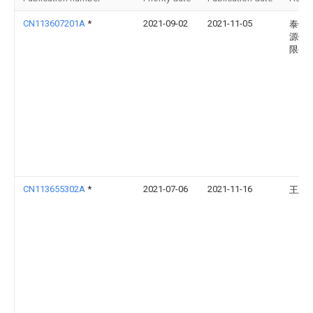
CN113607201A
*
2021-09-02
2021-11-05
泰州
源仪
限公
CN113655302A
*
2021-07-06
2021-11-16
王玉