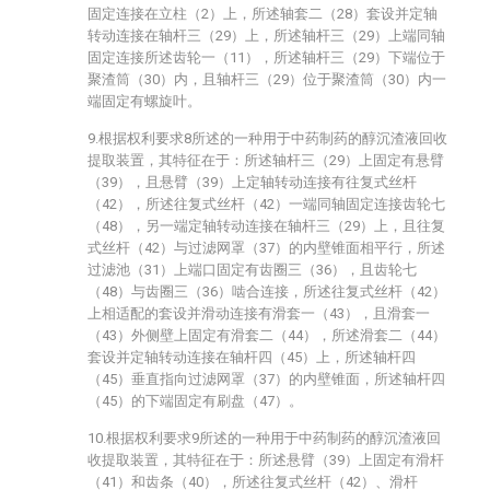
固定连接在立柱（2）上，所述轴套二（28）套设并定轴
转动连接在轴杆三（29）上，所述轴杆三（29）上端同轴
固定连接所述齿轮一（11），所述轴杆三（29）下端位于
聚渣筒（30）内，且轴杆三（29）位于聚渣筒（30）内一
端固定有螺旋叶。
9.根据权利要求8所述的一种用于中药制药的醇沉渣液回收
提取装置，其特征在于：所述轴杆三（29）上固定有悬臂
（39），且悬臂（39）上定轴转动连接有往复式丝杆
（42），所述往复式丝杆（42）一端同轴固定连接齿轮七
（48），另一端定轴转动连接在轴杆三（29）上，且往复
式丝杆（42）与过滤网罩（37）的内壁锥面相平行，所述
过滤池（31）上端口固定有齿圈三（36），且齿轮七
（48）与齿圈三（36）啮合连接，所述往复式丝杆（42）
上相适配的套设并滑动连接有滑套一（43），且滑套一
（43）外侧壁上固定有滑套二（44），所述滑套二（44）
套设并定轴转动连接在轴杆四（45）上，所述轴杆四
（45）垂直指向过滤网罩（37）的内壁锥面，所述轴杆四
（45）的下端固定有刷盘（47）。
10.根据权利要求9所述的一种用于中药制药的醇沉渣液回
收提取装置，其特征在于：所述悬臂（39）上固定有滑杆
（41）和齿条（40），所述往复式丝杆（42）、滑杆