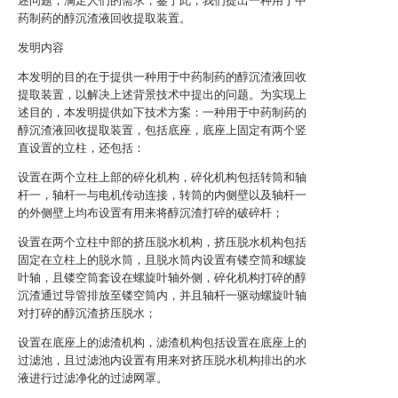
述问题，满足人们的需求，鉴于此，我们提出一种用于中
药制药的醇沉渣液回收提取装置。
发明内容
本发明的目的在于提供一种用于中药制药的醇沉渣液回收
提取装置，以解决上述背景技术中提出的问题。为实现上
述目的，本发明提供如下技术方案：一种用于中药制药的
醇沉渣液回收提取装置，包括底座，底座上固定有两个竖
直设置的立柱，还包括：
设置在两个立柱上部的碎化机构，碎化机构包括转筒和轴
杆一，轴杆一与电机传动连接，转筒的内侧壁以及轴杆一
的外侧壁上均布设置有用来将醇沉渣打碎的破碎杆；
设置在两个立柱中部的挤压脱水机构，挤压脱水机构包括
固定在立柱上的脱水筒，且脱水筒内设置有镂空筒和螺旋
叶轴，且镂空筒套设在螺旋叶轴外侧，碎化机构打碎的醇
沉渣通过导管排放至镂空筒内，并且轴杆一驱动螺旋叶轴
对打碎的醇沉渣挤压脱水；
设置在底座上的滤渣机构，滤渣机构包括设置在底座上的
过滤池，且过滤池内设置有用来对挤压脱水机构排出的水
液进行过滤净化的过滤网罩。