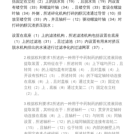
括固定在立柱（2）上的脱水筒（19），且脱水筒（19）内设置
有镂空筒（33）和螺旋叶轴（34），且镂空筒（33）套设在螺旋
叶轴（34）外侧，所述碎化机构打碎的醇沉渣通过导管（10）排
放至镂空筒（33）内，并且轴杆一（12）驱动螺旋叶轴（34）对
打碎的醇沉渣挤压脱水；
设置在底座（1）上的滤渣机构，所述滤渣机构包括设置在底座
（1）上的过滤池（31），且过滤池（31）内设置有用来对挤压
脱水机构排出的水液进行过滤净化的过滤网罩（37）。
2.根据权利要求1所述的一种用于中药制药的醇沉渣液回收
提取装置，其特征在于：所述转筒（6）上下端均开口，且
转筒（6）的上端扣盖有封盖板（4），且封盖板（4）上
开设有投料口（5），所述转筒（6）的下端定轴转动连接
在底板（8）上，且封盖板（4）通过支架一（3）固定在
立柱（2）上，底板（8）通过支架二（7）固定在立柱
（2）上。
3.根据权利要求2所述的一种用于中药制药的醇沉渣液回收
提取装置，其特征在于：所述轴杆一（12）贯穿并定轴转
动连接在底板（8）上，且轴杆一（12）与转筒（6）同轴
设置，所述轴杆一（12）的上端同轴固定连接有齿轮二
（15），且轴杆一（12）位于转筒（6）内部的侧壁上均
布固定有多个破碎杆（13），所述封盖板（4）朝向转筒