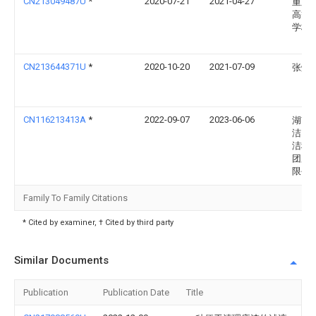
CN213049487U
*
2020-07-21
2021-04-27
重庆
高等
学校
CN213644371U
*
2020-10-20
2021-07-09
张炳
CN116213413A
*
2022-09-07
2023-06-06
湖南
洁国
洁科
团股
限公
Family To Family Citations
* Cited by examiner, † Cited by third party
Similar Documents
Publication
Publication Date
Title