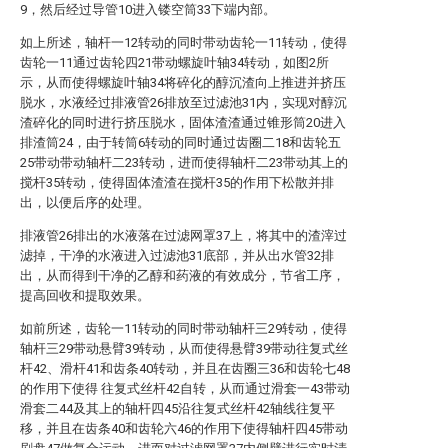
9，然后经过导管10进入镂空筒33下端内部。
如上所述，轴杆一12转动的同时带动齿轮一11转动，使得
齿轮一11通过齿轮四21带动螺旋叶轴34转动，如图2所
示，从而使得螺旋叶轴34将碎化的醇沉渣向上推进并挤压
脱水，水液经过排液管26排放至过滤池31内，实现对醇沉
渣碎化的同时进行挤压脱水，固体渣渣通过锥形筒20进入
排渣筒24，由于转筒6转动的同时通过齿圈二18和齿轮五
25带动带动轴杆二23转动，进而使得轴杆二23带动其上的
搅杆35转动，使得固体渣渣在搅杆35的作用下松散并排
出，以便后序的处理。
排液管26排出的水液落在过滤网罩37上，将其中的渣滓过
滤掉，干净的水液进入过滤池31底部，并从出水管32排
出，从而得到干净的乙醇和药液的有效成分，节省工序，
提高回收和提取效果。
如前所述，齿轮一11转动的同时带动轴杆三29转动，使得
轴杆三29带动悬臂39转动，从而使得悬臂39带动往复式丝
杆42、滑杆41和齿条40转动，并且在齿圈三36和齿轮七48
的作用下使得 往复式丝杆42自转，从而通过滑套一43带动
滑套二44及其上的轴杆四45沿往复式丝杆42轴线往复平
移，并且在齿条40和齿轮六46的作用下使得轴杆四45带动