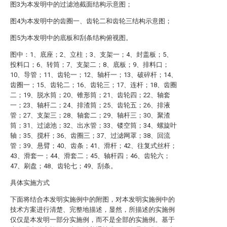
图3为本发明中的过滤池截面结构示意图；
图4为本发明中的齿圈一、齿轮二和齿轮三结构示意图；
图5为本发明中的底板和刮条结构俯视图。
图中：1、底座；2、立柱；3、支架一；4、封盖板；5、
投料口；6、转筒；7、支架二；8、底板；9、排料口；
10、导管；11、齿轮一；12、轴杆一；13、破碎杆；14、
齿圈一；15、齿轮二；16、齿轮三；17、连杆；18、齿圈
二；19、脱水筒；20、锥形筒；21、齿轮四；22、轴套
一；23、轴杆二；24、排渣筒；25、齿轮五；26、排液
管；27、支架三；28、轴套二；29、轴杆三；30、聚渣
筒；31、过滤池；32、出水管；33、镂空筒；34、螺旋叶
轴；35、搅杆；36、齿圈三；37、过滤网罩；38、回流
管；39、悬臂；40、齿条；41、滑杆；42、往复式丝杆；
43、滑套一；44、滑套二；45、轴杆四；46、齿轮六；
47、刷盘；48、齿轮七；49、刮条。
具体实施方式
下面将结合本发明实施例中的附图，对本发明实施例中的
技术方案进行清楚、完整地描述，显然，所描述的实施例
仅仅是本发明一部分实施例，而不是全部的实施例。基于