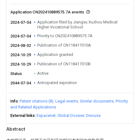
Application CN202410889575.7A events
Application filed by Jiangsu Xuzhou Medical
2024-07-04
Higher Vocational School
Priority to CN202410889575.7A
2024-07-04
Publication of CN118417010A
2024-08-02
Application granted
2024-10-29
Publication of CN118417010B
2024-10-29
Active
Status
Anticipated expiration
2044-07-04
Info
Patent citations (8)
Legal events
Similar documents
Priority
and Related Applications
External links
Espacenet
Global Dossier
Discuss
Abstract