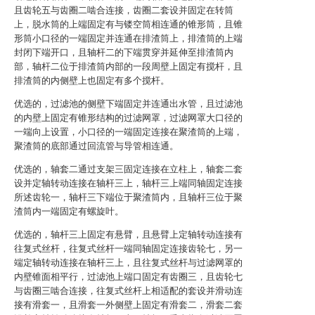
且齿轮五与齿圈二啮合连接，齿圈二套设并固定在转筒
上，脱水筒的上端固定有与镂空筒相连通的锥形筒，且锥
形筒小口径的一端固定并连通在排渣筒上，排渣筒的上端
封闭下端开口，且轴杆二的下端贯穿并延伸至排渣筒内
部，轴杆二位于排渣筒内部的一段周壁上固定有搅杆，且
排渣筒的内侧壁上也固定有多个搅杆。
优选的，过滤池的侧壁下端固定并连通出水管，且过滤池
的内壁上固定有锥形结构的过滤网罩，过滤网罩大口径的
一端向上设置，小口径的一端固定连接在聚渣筒的上端，
聚渣筒的底部通过回流管与导管相连通。
优选的，轴套二通过支架三固定连接在立柱上，轴套二套
设并定轴转动连接在轴杆三上，轴杆三上端同轴固定连接
所述齿轮一，轴杆三下端位于聚渣筒内，且轴杆三位于聚
渣筒内一端固定有螺旋叶。
优选的，轴杆三上固定有悬臂，且悬臂上定轴转动连接有
往复式丝杆，往复式丝杆一端同轴固定连接齿轮七，另一
端定轴转动连接在轴杆三上，且往复式丝杆与过滤网罩的
内壁锥面相平行，过滤池上端口固定有齿圈三，且齿轮七
与齿圈三啮合连接，往复式丝杆上相适配的套设并滑动连
接有滑套一，且滑套一外侧壁上固定有滑套二，滑套二套