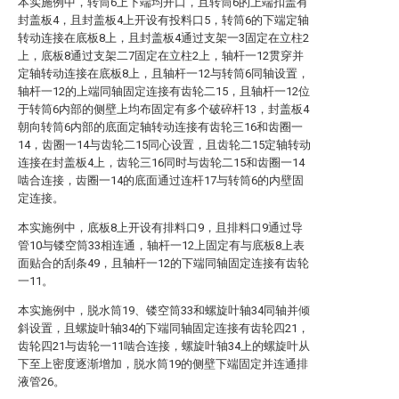
本实施例中，转筒6上下端均开口，且转筒6的上端扣盖有
封盖板4，且封盖板4上开设有投料口5，转筒6的下端定轴
转动连接在底板8上，且封盖板4通过支架一3固定在立柱2
上，底板8通过支架二7固定在立柱2上，轴杆一12贯穿并
定轴转动连接在底板8上，且轴杆一12与转筒6同轴设置，
轴杆一12的上端同轴固定连接有齿轮二15，且轴杆一12位
于转筒6内部的侧壁上均布固定有多个破碎杆13，封盖板4
朝向转筒6内部的底面定轴转动连接有齿轮三16和齿圈一
14，齿圈一14与齿轮二15同心设置，且齿轮二15定轴转动
连接在封盖板4上，齿轮三16同时与齿轮二15和齿圈一14
啮合连接，齿圈一14的底面通过连杆17与转筒6的内壁固
定连接。
本实施例中，底板8上开设有排料口9，且排料口9通过导
管10与镂空筒33相连通，轴杆一12上固定有与底板8上表
面贴合的刮条49，且轴杆一12的下端同轴固定连接有齿轮
一11。
本实施例中，脱水筒19、镂空筒33和螺旋叶轴34同轴并倾
斜设置，且螺旋叶轴34的下端同轴固定连接有齿轮四21，
齿轮四21与齿轮一11啮合连接，螺旋叶轴34上的螺旋叶从
下至上密度逐渐增加，脱水筒19的侧壁下端固定并连通排
液管26。