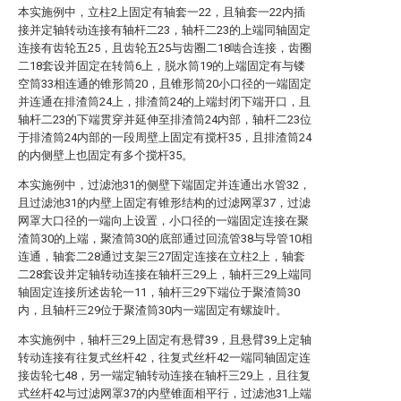
本实施例中，立柱2上固定有轴套一22，且轴套一22内插
接并定轴转动连接有轴杆二23，轴杆二23的上端同轴固定
连接有齿轮五25，且齿轮五25与齿圈二18啮合连接，齿圈
二18套设并固定在转筒6上，脱水筒19的上端固定有与镂
空筒33相连通的锥形筒20，且锥形筒20小口径的一端固定
并连通在排渣筒24上，排渣筒24的上端封闭下端开口，且
轴杆二23的下端贯穿并延伸至排渣筒24内部，轴杆二23位
于排渣筒24内部的一段周壁上固定有搅杆35，且排渣筒24
的内侧壁上也固定有多个搅杆35。
本实施例中，过滤池31的侧壁下端固定并连通出水管32，
且过滤池31的内壁上固定有锥形结构的过滤网罩37，过滤
网罩大口径的一端向上设置，小口径的一端固定连接在聚
渣筒30的上端，聚渣筒30的底部通过回流管38与导管10相
连通，轴套二28通过支架三27固定连接在立柱2上，轴套
二28套设并定轴转动连接在轴杆三29上，轴杆三29上端同
轴固定连接所述齿轮一11，轴杆三29下端位于聚渣筒30
内，且轴杆三29位于聚渣筒30内一端固定有螺旋叶。
本实施例中，轴杆三29上固定有悬臂39，且悬臂39上定轴
转动连接有往复式丝杆42，往复式丝杆42一端同轴固定连
接齿轮七48，另一端定轴转动连接在轴杆三29上，且往复
式丝杆42与过滤网罩37的内壁锥面相平行，过滤池31上端