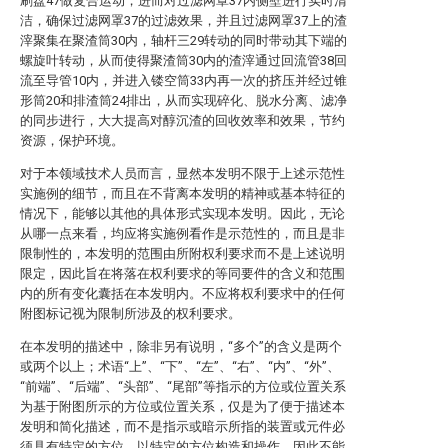
刷盘47做复合运动，进而对过滤网罩37内侧壁进行实时清
洁，确保过滤网罩37的过滤效果，并且过滤网罩37上的渣
滓聚集在聚渣筒30内，轴杆三29转动的同时带动其下端的
螺旋叶转动，从而使得聚渣筒30内的渣滓通过回流管38回
流至导管10内，并进入镂空筒33内再一次的挤压并经过锥
形筒20和排渣筒24排出，从而实现碎化、脱水分离、滤净
的同步进行，大大提高对醇沉渣的回收效率和效果，节约
资源，保护环境。
对于本领域技术人员而言，显然本发明不限于上述示范性
实施例的细节，而且在不背离本发明的精神或基本特征的
情况下，能够以其他的具体形式实现本发明。因此，无论
从哪一点来看，均应将实施例看作是示范性的，而且是非
限制性的，本发明的范围由所附权利要求而不是上述说明
限定，因此旨在将落在权利要求的等同要件的含义和范围
内的所有变化囊括在本发明内。不应将权利要求中的任何
附图标记视为限制所涉及的权利要求。
在本发明的描述中，除非另有说明，“多个”的含义是两个
或两个以上；术语“上”、“下”、“左”、“右”、“内”、“外”、
“前端”、“后端”、“头部”、“尾部”等指示的方位或位置关系
为基于附图所示的方位或位置关系，仅是为了便于描述本
发明和简化描述，而不是指示或暗示所指的装置或元件必
须具有特定的方位、以特定的方位构造和操作，因此不能