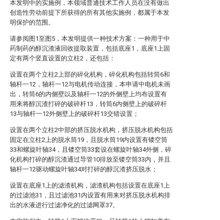
本发明中的实施例，本领域普通技术工作人员在没有做出
创造性劳动前提下所获得的所有其他实施例，都属于本发
明保护的范围。
请参阅图1至图5，本发明提供一种技术方案：一种用于中
药制药的醇沉渣液回收提取装置，包括底座1，底座1上固
定有两个竖直设置的立柱2，还包括：
设置在两个立柱2上部的碎化机构，碎化机构包括转筒6和
轴杆一12，轴杆一12与电机传动连接，本申请中电机未画
出，转筒6的内侧壁以及轴杆一12的外侧壁上均布设置有
用来将醇沉渣打碎的破碎杆13，转筒6内侧壁上的破碎杆
13与轴杆一12外侧壁上的破碎杆13交错设置；
设置在两个立柱2中部的挤压脱水机构，挤压脱水机构包括
固定在立柱2上的脱水筒19，且脱水筒19内设置有镂空筒
33和螺旋叶轴34，且镂空筒33套设在螺旋叶轴34外侧，碎
化机构打碎的醇沉渣通过导管10排放至镂空筒33内，并且
轴杆一12驱动螺旋叶轴34对打碎的醇沉渣挤压脱水；
设置在底座1上的滤渣机构，滤渣机构包括设置在底座1上
的过滤池31，且过滤池31内设置有用来对挤压脱水机构排
出的水液进行过滤净化的过滤网罩37。