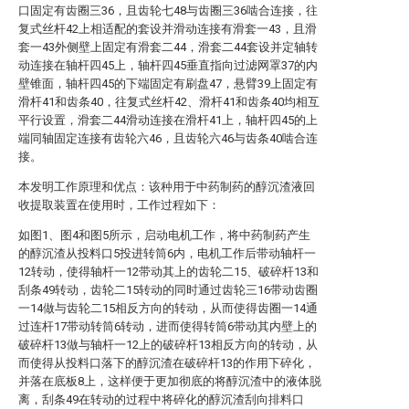
口固定有齿圈三36，且齿轮七48与齿圈三36啮合连接，往
复式丝杆42上相适配的套设并滑动连接有滑套一43，且滑
套一43外侧壁上固定有滑套二44，滑套二44套设并定轴转
动连接在轴杆四45上，轴杆四45垂直指向过滤网罩37的内
壁锥面，轴杆四45的下端固定有刷盘47，悬臂39上固定有
滑杆41和齿条40，往复式丝杆42、滑杆41和齿条40均相互
平行设置，滑套二44滑动连接在滑杆41上，轴杆四45的上
端同轴固定连接有齿轮六46，且齿轮六46与齿条40啮合连
接。
本发明工作原理和优点：该种用于中药制药的醇沉渣液回
收提取装置在使用时，工作过程如下：
如图1、图4和图5所示，启动电机工作，将中药制药产生
的醇沉渣从投料口5投进转筒6内，电机工作后带动轴杆一
12转动，使得轴杆一12带动其上的齿轮二15、破碎杆13和
刮条49转动，齿轮二15转动的同时通过齿轮三16带动齿圈
一14做与齿轮二15相反方向的转动，从而使得齿圈一14通
过连杆17带动转筒6转动，进而使得转筒6带动其内壁上的
破碎杆13做与轴杆一12上的破碎杆13相反方向的转动，从
而使得从投料口落下的醇沉渣在破碎杆13的作用下碎化，
并落在底板8上，这样便于更加彻底的将醇沉渣中的液体脱
离，刮条49在转动的过程中将碎化的醇沉渣刮向排料口