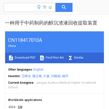
一种用于中药制药的醇沉渣液回收提取装置
CN118417010A
China
Download PDF
Find Prior Art
Similar
Other languages
English
Inventor
王峥业
魏玉梅
牛森
刘晓娟
姚萍
Current Assignee
Jiangsu Xuzhou Medical Higher Vocational
School
Worldwide applications
2024
CN