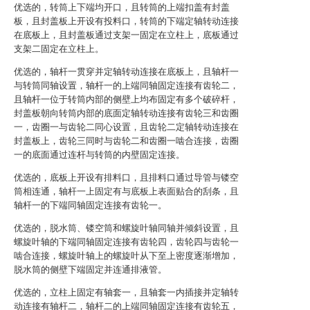
优选的，转筒上下端均开口，且转筒的上端扣盖有封盖
板，且封盖板上开设有投料口，转筒的下端定轴转动连接
在底板上，且封盖板通过支架一固定在立柱上，底板通过
支架二固定在立柱上。
优选的，轴杆一贯穿并定轴转动连接在底板上，且轴杆一
与转筒同轴设置，轴杆一的上端同轴固定连接有齿轮二，
且轴杆一位于转筒内部的侧壁上均布固定有多个破碎杆，
封盖板朝向转筒内部的底面定轴转动连接有齿轮三和齿圈
一，齿圈一与齿轮二同心设置，且齿轮二定轴转动连接在
封盖板上，齿轮三同时与齿轮二和齿圈一啮合连接，齿圈
一的底面通过连杆与转筒的内壁固定连接。
优选的，底板上开设有排料口，且排料口通过导管与镂空
筒相连通，轴杆一上固定有与底板上表面贴合的刮条，且
轴杆一的下端同轴固定连接有齿轮一。
优选的，脱水筒、镂空筒和螺旋叶轴同轴并倾斜设置，且
螺旋叶轴的下端同轴固定连接有齿轮四，齿轮四与齿轮一
啮合连接，螺旋叶轴上的螺旋叶从下至上密度逐渐增加，
脱水筒的侧壁下端固定并连通排液管。
优选的，立柱上固定有轴套一，且轴套一内插接并定轴转
动连接有轴杆二，轴杆二的上端同轴固定连接有齿轮五，