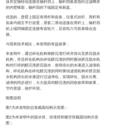
设并定轴转动连接在轴杆四上，轴杆四垂直指向过滤网罩
的内壁锥面，轴杆四的下端固定有刷盘。
优选的，悬臂上固定有滑杆和齿条，往复式丝杆、滑杆和
齿条均相互平行设置，滑套二滑动连接在滑杆上，轴杆四
的上端同轴固定连接有齿轮六，且齿轮六与齿条啮合连
接。
与现有技术相比，本发明的有益效果：
本发明中，通过碎化机构将醇沉渣打碎并排出至挤压脱水
机构，并且碎化机构在碎化醇沉渣的同时驱动挤压脱水机
构对打碎的醇沉渣挤压脱水，使得排出的水液进入滤渣机
构，碎化机构在碎化醇沉渣的同时驱动滤渣机构对挤压脱
水机构排出的水液进行过滤净化，实现碎化、脱水分离、
滤净的同步进行，大大提高对醇沉渣的回收效率和效果，
节约资源，保护环境。
附图说明
图1为本发明的总装截面结构示意图；
图2为本发明中的脱水筒、排渣筒和镂空筒截面结构示意
图；