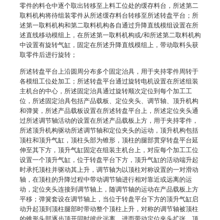
零件的料仓中逐个取出转移至上料工位处的缓存料台，所述第二
取料机构将待组装零件从所述缓存料台转移至所述转盘平台；所
述第一取料机构和第二取料机构各自通过升降直线模组设置在所
述直线移动模组上，在所述第一取料机构或/和所述第二取料机构
中设置有旋转气缸，固定在所述升降直线模组上，带动取料头获
取零件后进行旋转；
所述转盘平台上沿圆周分布多个固定治具，用于夹持零件周转于
各模组工位处加工；所述转盘平台通过旋转电机设置在所述组装
主机台的中心，所述固定治具通过旋转顺次定位到每个加工工
位，所述固定治具包括产品载板、定位夹头、调节轴、顶升机构
和弹簧，所述产品载板设置在所述转盘平台上，所述定位夹头通
过所述调节轴活动的设置在所述产品载板上方，用于夹持零件，
所述顶升机构驱动所述调节轴和定位夹头的运动，顶升机构包括
顶柱和顶升气缸，顶柱头部为锥形，顶柱的腿部贯穿转盘平台延
伸至其下方，顶升气缸固定在组装主机台上，对应每个加工工位
设置一个顶升气缸，位于转盘平台下方，顶升气缸的活动端升起
时承托顶柱并驱动其上升，调节轴为以顶柱对称设置的一对滑动
轴，在顶柱的升降过程中带动调节轴进行相对靠近或远离的运
动，定位夹头连接到调节轴上，随调节轴的运动在产品载板上方
平移；弹簧套设在调节轴上，当位于转盘平台下方的顶升气缸启
动升起顶到顶柱腿部时带动整个顶柱上升，对称的调节轴被顶柱
的锥形头部逐步顶开同时彼此远离，进而带动定位夹头扩张，顶