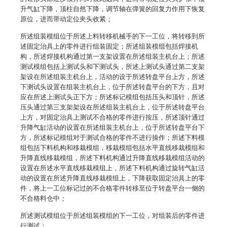
升气缸下降，顶柱自然下降，调节轴在弹簧的回复力作用下恢复
原位，进而带动定位夹头收紧；
所述组装模组位于所述上料转移机械手的下一工位，将转移到所
述固定治具上的零件进行组装固定；所述组装模组包括焊接机
构，所述焊接机构通过第一支架设置在所述组装主机台上；所述
测试模组包括上测试头和下测试头，所述上测试头通过第二支架
架设在所述组装主机台上，活动的设于所述转盘平台上方，所述
下测试头设置在组装主机台上，位于所述转盘平台的下方，且对
应在所述上测试头正下方；所述标记模组包括压头和顶针，所述
压头通过第三支架架设在所述组装主机台上，位于所述转盘平台
上方，对固定治具上测试不合格的零件进行按压，所述顶针通过
升降气缸活动的设置在所述组装主机台上，位于所述转盘平台下
方，所述标记模组对于测试合格的零件不进行操作；所述下料模
组包括下料机构和移栽模组，移栽模组包括水平直线移栽模组和
升降直线移栽模组，所述下料机构通过升降直线移栽模组活动的
设置在所述水平直线移栽模组上，所述下料机构通过旋转气缸活
动的设置在所述升降直线移栽模组上，下降获取固定治具上的零
件，将上一工位标记过的不合格零件转移至位于转盘平台一侧的
不合格料仓中；
所述测试模组位于所述组装模组的下一工位，对组装后的零件进
行测试；