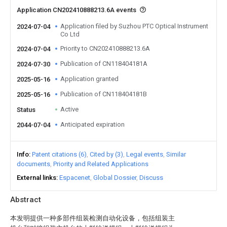
Application CN202410888213.6A events
Application filed by Suzhou PTC Optical Instrument
2024-07-04
Co Ltd
Priority to CN202410888213.6A
2024-07-04
Publication of CN118404181A
2024-07-30
Application granted
2025-05-16
Publication of CN118404181B
2025-05-16
Active
Status
Anticipated expiration
2044-07-04
Info
Patent citations (6)
Cited by (3)
Legal events
Similar
documents
Priority and Related Applications
External links
Espacenet
Global Dossier
Discuss
Abstract
本发明提供一种多部件组装检测自动化设备，包括组装主