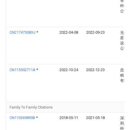
智能
科技
公司
CN217475083U
*
2022-04-08
2022-09-23
无锡
星自
设备
公司
CN115502711A
*
2022-10-24
2022-12-23
昆山
精密
有限
Family To Family Citations
CN110369890B
*
2018-05-11
2021-05-18
深圳
则新
科技