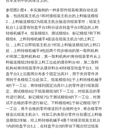
在本发明中的具体含义的。
参照图2-图4，本实施例的一种多部件组装检测自动化设
备，包括组装主机台1和对接组装主机台的上料输送模组
2，上料输送模组2为组装主机台输送待组装零件；组装主
机台1上设置有转盘平台3和分设在转盘平台3周边的上料
转移机械手4、组装模组5、测试模组6、标记模组7和下料
模组8。上料转移机械手4架设在组装主机台1的上料工
位，上料工位即组装主机台1对应上料输送模组2的上料口
处，上料转移机械手4包括两个同步移动的第一取料机构
41和第二取料机构42，第一取料机构41将待组装零件从上
料输送模组2转移至上料工位处的缓存料台43，第二取料
机构42将待组装零件从缓存料台43转移至转盘平台3。转
盘平台3上沿圆周分布多个固定治具31，用于夹持零件并
周转于各模组工位处加工。组装模组5位于上料转移机械手
4的下一工位，将转移到固定治具31上的零件进行组装固
定。测试模组6位于组装模组5的下一工位，对组装后的零
件进行测试。标记模组7位于测试模组6的下一工位，对测
试不合格的零件进行标记。下料模组8位于标记模组7的下
一工位，将不合格的零件移送到不合格料仓9，将合格零件
移送出组装主机台1。待加工的各部分零件分别通过上料输
送模组2传输，经上料转移机械手4逐个转移至组装主机台
1内的转盘平台3上，在转盘平台3的带动下顺次经过组装