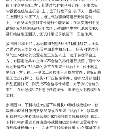
位于转盘平台3上方，且通过气缸驱动可升降，下测试头
62设置在组装主机台1上，位于转盘平台3的下方，且对应
在上测试头61正下方，通过气缸驱动可进行升降运动，
上、下两测试头接触零件进行性能测试，在本实施例中测
试模组6选择绝缘耐压测试仪，对如图1中的电池顶盖100
进行绝缘耐压测试，测试结果记录以便下一工位使用。
参照图11和图12，标记模组7包括压头71和顶针72，压头
71通过第三支架73设置在组装主机台1上，压头71通过升
降气缸74活动的设置在第三支架73上，位于转盘平台上
方，对固定治具31上测试不合格的零件进行按压，顶针72
通过升降气缸74活动的设置在组装主机台1上，位于转盘
平台3下方，在上一测试工位检测不合格的零件，在标记模
组工位进行标记，压头71下压按住零件，顶针72升起顶刺
产品底部打洞，则完成不合格零件标记。对于测试合格的
零件，在标记模组7不进行任何操作，直接进入下料模组8
出料。
参照图13，下料模组8包括下料机构81和移栽模组82，移
栽模组82通过第四支架83架设在组装主机台1上，移栽模
组82包括水平直线移栽模组821和升降直线移栽模组822，
下料机构81通过升降直线移栽模组822活动的设置在水平
直线移栽模组821上，在水平直线移栽模组821的驱动下进