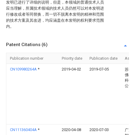
发明已进行了详细的说明，但是，本领域的普通技术人员
应当理解，所属技术领域的技术人员仍然可以对本发明进
行修改或者等同替换，而一切不脱离本发明的精神和范围
的技术方案及其改进，均应涵盖在本发明的权利要求范围
内。
Patent Citations (6)
Publication number
Priority date
Publication date
Assi
CN109980264A
*
2019-04-02
2019-07-05
苏州
佛自
科技
公司
CN111360404A
*
2020-04-08
2020-07-03
广东