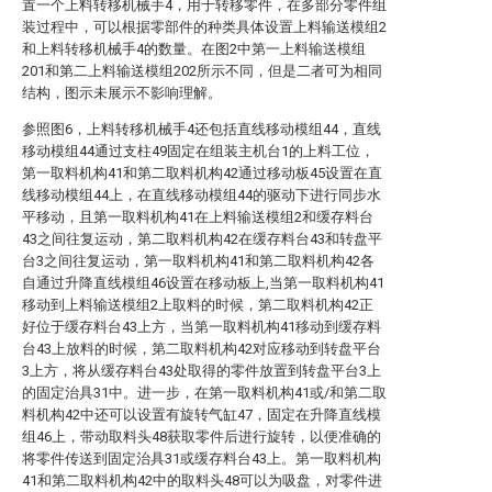
置一个上料转移机械手4，用于转移零件，在多部分零件组
装过程中，可以根据零部件的种类具体设置上料输送模组2
和上料转移机械手4的数量。在图2中第一上料输送模组
201和第二上料输送模组202所示不同，但是二者可为相同
结构，图示未展示不影响理解。
参照图6，上料转移机械手4还包括直线移动模组44，直线
移动模组44通过支柱49固定在组装主机台1的上料工位，
第一取料机构41和第二取料机构42通过移动板45设置在直
线移动模组44上，在直线移动模组44的驱动下进行同步水
平移动，且第一取料机构41在上料输送模组2和缓存料台
43之间往复运动，第二取料机构42在缓存料台43和转盘平
台3之间往复运动，第一取料机构41和第二取料机构42各
自通过升降直线模组46设置在移动板上,当第一取料机构41
移动到上料输送模组2上取料的时候，第二取料机构42正
好位于缓存料台43上方，当第一取料机构41移动到缓存料
台43上放料的时候，第二取料机构42对应移动到转盘平台
3上方，将从缓存料台43处取得的零件放置到转盘平台3上
的固定治具31中。进一步，在第一取料机构41或/和第二取
料机构42中还可以设置有旋转气缸47，固定在升降直线模
组46上，带动取料头48获取零件后进行旋转，以便准确的
将零件传送到固定治具31或缓存料台43上。第一取料机构
41和第二取料机构42中的取料头48可以为吸盘，对零件进