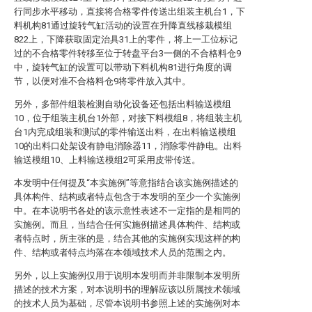
行同步水平移动，直接将合格零件传送出组装主机台1，下
料机构81通过旋转气缸活动的设置在升降直线移栽模组
822上，下降获取固定治具31上的零件，将上一工位标记
过的不合格零件转移至位于转盘平台3一侧的不合格料仓9
中，旋转气缸的设置可以带动下料机构81进行角度的调
节，以便对准不合格料仓9将零件放入其中。
另外，多部件组装检测自动化设备还包括出料输送模组
10，位于组装主机台1外部，对接下料模组8，将组装主机
台1内完成组装和测试的零件输送出料，在出料输送模组
10的出料口处架设有静电消除器11，消除零件静电。出料
输送模组10、上料输送模组2可采用皮带传送。
本发明中任何提及“本实施例”等意指结合该实施例描述的
具体构件、结构或者特点包含于本发明的至少一个实施例
中。在本说明书各处的该示意性表述不一定指的是相同的
实施例。而且，当结合任何实施例描述具体构件、结构或
者特点时，所主张的是，结合其他的实施例实现这样的构
件、结构或者特点均落在本领域技术人员的范围之内。
另外，以上实施例仅用于说明本发明而并非限制本发明所
描述的技术方案，对本说明书的理解应该以所属技术领域
的技术人员为基础，尽管本说明书参照上述的实施例对本