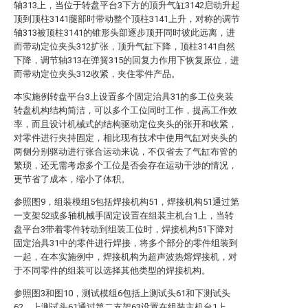
轴313上，当位于转盘平台3下方的顶升气缸3142启动升起
顶到顶柱3141腿部时带动整个顶柱3141上升，对称的调节
轴313被顶柱3141的锥形头部逐步顶开同时彼此远离，进
而带动定位夹头312扩张，顶升气缸下降，顶柱3141自然
下降，调节轴313在弹簧315的回复力作用下恢复原位，进
而带动定位夹头312收紧，夹住零件产品。
本实施例转盘平台3上设置多个固定治具31的多工位夹装
转盘机构结构简洁，可以多个工位同时工作，提高工作效
率，而且设计机械式的结构驱动定位夹头的张开和收紧，
对零件进行夹持固定，相比现有技术中使用气缸对夹头的
两侧分别驱动进行张合运动来说，不仅省去了气缸布管的
繁琐，还无需考虑多个工位是否会存在运动干涉的情况，
更节省了成本，缩小了体积。
参照图9，组装模组5包括焊接机构51，焊接机构51通过第
一支架52或多轴机械手固定设置在组装主机台1上，当转
盘平台3带着零件转动到组装工位时，焊接机构51下降对
固定治具31中的零件进行焊接，将多个部分的零件组装到
一起，在本实施例中，焊接机构为超声波热熔焊接机，对
于不同零件的组装可以选择其他类型的焊接机构。
参照图3和图10，测试模组6包括上测试头61和下测试头
62，上测试头61通过第二支架63设置在组装主机台1上，