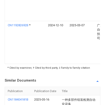
CN119282692B
*
2024-12-10
2025-03-07
广东
自动
技有
司
* Cited by examiner, † Cited by third party, ‡ Family to family citation
Similar Documents
Publication
Publication Date
Title
CN118404181B
2025-05-16
一种多部件组装检测自动
化设备