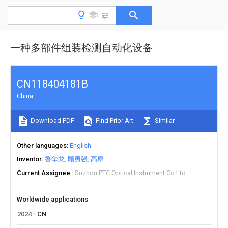
一种多部件组装检测自动化设备
CN118404181B
China
Download PDF
Find Prior Art
Similar
Other languages
English
Inventor
鲁华龙
顾勇强
高康
Current Assignee
Suzhou PTC Optical Instrument Co Ltd
Worldwide applications
2024
CN