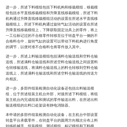
进一步，所述下料模组包括下料机构和移栽模组，移栽模
组包括水平直线移栽模组和升降直线移栽模组，所述下料
机构通过升降直线移栽模组活动的设置在所述水平直线移
栽模组上，所述下料机构通过旋转气缸活动的设置在所述
升降直线移栽模组上，下降获取固定治具上的零件，将上
一工位标记过的不合格零件转移至位于转盘平台一侧的不
合格料仓中，旋转气缸的设置可以带动下料机构进行角度
的调节，以便对准不合格料仓将零件放入其中。
进一步，所述上料输送模组包括满料仓输送线和空料仓输
送线，所述满料仓输送线和所述空料仓输送线之间设置料
仓转移输送线，将满料仓输送线上的料仓转移到空料仓输
送线上，所述满料仓输送线和所述空料仓输送线的传送方
向相反。
进一步，多部件组装检测自动化设备还包括出料输送模
组，位于所述组装主机台外部，对接所述下料模组，将组
装主机台内完成组装和测试的零件输送出料，在所述出料
输送模组的出料口处架设有静电消除器。
本申请的多部件组装检测自动化设备，在主机台中部设置
转盘平台承载零件，在转盘平台的圆周方向顺次分布上料
转移机械手、组装模组、测试模组、标记模组和下料模