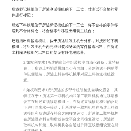
所述标记模组位于所述测试模组的下一工位，对测试不合格的零
件进行标记；
所述下料模组位于所述标记模组的下一工位，将不合格的零件移
送到不合格料仓，将合格零件移送出组装主机台；
还包括出料输送模组，位于所述组装主机台外部，对接所述下料
模组，将组装主机台内完成组装和测试的零件输送出料，在所述
出料输送模组的出料口处架设有静电消除器。
2.如权利要求1所述的多部件组装检测自动化设备，其特征
在于：所述上料输送模组至少有两组，分别输送不同的零
件以便组装，所述上料转移机械手对应上料输送模组设
置。
3.如权利要求1或2所述的多部件组装检测自动化设备，其
特征在于：所述第一取料机构和第二取料机构通过移动板
设置在所述直线移动模组上，在所述直线移动模组的驱动
下进行同步水平移动，且所述第一取料机构在所述上料输
送模组和所述缓存料台之间往复运动，所述第二取料机构
在所述缓存料台和所述转盘平台之间往复运动，所述第一
取料机构和第二取料机构各自通过升降直线模组设置在所
述移动板上。