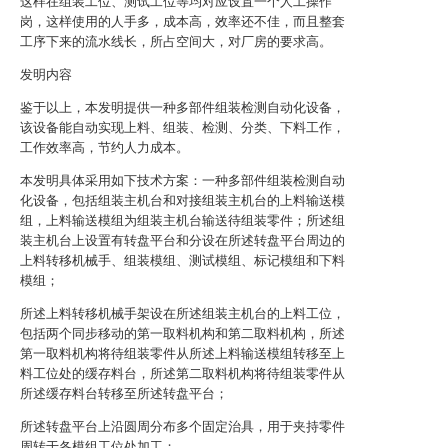
这样在组装工位、测试工位等均对应设置一个人工操作
岗，这样使用的人手多，成本高，效率还不佳，而且整套
工序下来的流水线长，所占空间大，对厂房的要求高。
发明内容
鉴于以上，本发明提供一种多部件组装检测自动化设备，
该设备能自动实现上料、组装、检测、分类、下料工作，
工作效率高，节约人力成本。
本发明具体采用如下技术方案：一种多部件组装检测自动
化设备，包括组装主机台和对接组装主机台的上料输送模
组，上料输送模组为组装主机台输送待组装零件；所述组
装主机台上设置有转盘平台和分设在所述转盘平台周边的
上料转移机械手、组装模组、测试模组、标记模组和下料
模组；
所述上料转移机械手架设在所述组装主机台的上料工位，
包括两个同步移动的第一取料机构和第二取料机构，所述
第一取料机构将待组装零件从所述上料输送模组转移至上
料工位处的缓存料台，所述第二取料机构将待组装零件从
所述缓存料台转移至所述转盘平台；
所述转盘平台上沿圆周分布多个固定治具，用于夹持零件
周转于各模组工位处加工；