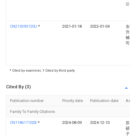
公司
CN215393120U
*
2021-01-18
2022-01-04
东莞
升智
械有
司
* Cited by examiner, † Cited by third party
Cited By (3)
Publication number
Priority date
Publication date
Assi
Family To Family Citations
CN118617102B
*
2024-08-09
2024-12-10
苏州
硕精
子有