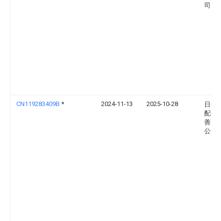
司
CN119283409B
*
2024-11-13
2025-10-28
日善
配件(
善)有
公司