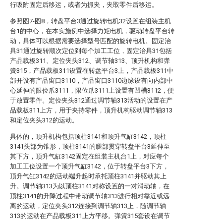
行吸附固定后移运，或者为抓夹，夹取零件后移运。
参照图7-图8，转盘平台3通过旋转电机32设置在组装主机
台1的中心，在本实施例中选择力矩电机，驱动转盘平台转
动，具体可以根据需要选择型号匹配的旋转电机。固定治
具31通过旋转顺次定位到每个加工工位，固定治具31包括
产品载板311、定位夹头312、调节轴313、顶升机构和弹
簧315，产品载板311设置在转盘平台3上，产品载板311中
部开设有产品窗口3110，产品窗口3110边缘设有向内部中
心延伸的限位爪3111，限位爪3111上设置有凹槽3112，便
于放置零件。定位夹头312通过调节轴313活动的设置在产
品载板311上方，用于夹持零件，顶升机构驱动调节轴313
和定位夹头312的运动。
具体的，顶升机构包括顶柱3141和顶升气缸3142，顶柱
3141头部为锥形，顶柱3141的腿部贯穿转盘平台3延伸至
其下方，顶升气缸3142固定在组装主机台1上，对应每个
加工工位设置一个顶升气缸3142，位于转盘平台3下方，
顶升气缸3142的活动端升起时承托顶柱3141并驱动其上
升。调节轴313为以顶柱3141对称设置的一对滑动轴，在
顶柱3141的升降过程中带动调节轴313进行相对靠近或远
离的运动，定位夹头312连接到调节轴313上，随调节轴
313的运动在产品载板311上方平移。弹簧315套设在调节