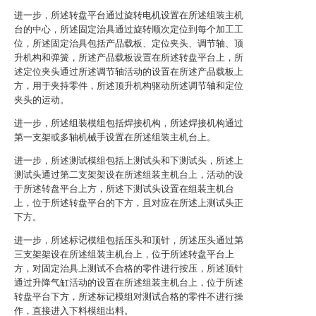
进一步，所述转盘平台通过旋转电机设置在所述组装主机
台的中心，所述固定治具通过旋转顺次定位到每个加工工
位，所述固定治具包括产品载板、定位夹头、调节轴、顶
升机构和弹簧，所述产品载板设置在所述转盘平台上，所
述定位夹头通过所述调节轴活动的设置在所述产品载板上
方，用于夹持零件，所述顶升机构驱动所述调节轴和定位
夹头的运动。
进一步，所述组装模组包括焊接机构，所述焊接机构通过
第一支架或多轴机械手设置在所述组装主机台上。
进一步，所述测试模组包括上测试头和下测试头，所述上
测试头通过第二支架架设在所述组装主机台上，活动的设
于所述转盘平台上方，所述下测试头设置在组装主机台
上，位于所述转盘平台的下方，且对应在所述上测试头正
下方。
进一步，所述标记模组包括压头和顶针，所述压头通过第
三支架架设在所述组装主机台上，位于所述转盘平台上
方，对固定治具上测试不合格的零件进行按压，所述顶针
通过升降气缸活动的设置在所述组装主机台上，位于所述
转盘平台下方，所述标记模组对测试合格的零件不进行操
作，直接进入下料模组出料。