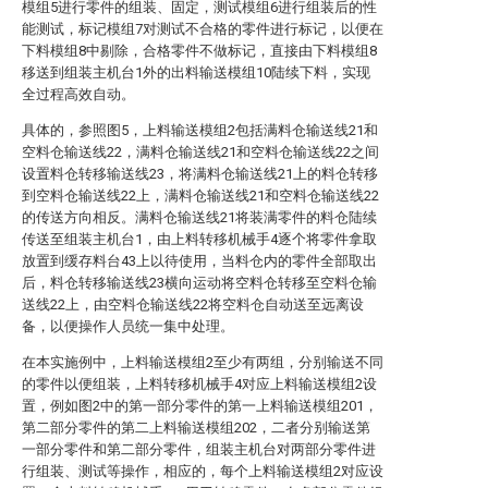
模组5进行零件的组装、固定，测试模组6进行组装后的性
能测试，标记模组7对测试不合格的零件进行标记，以便在
下料模组8中剔除，合格零件不做标记，直接由下料模组8
移送到组装主机台1外的出料输送模组10陆续下料，实现
全过程高效自动。
具体的，参照图5，上料输送模组2包括满料仓输送线21和
空料仓输送线22，满料仓输送线21和空料仓输送线22之间
设置料仓转移输送线23，将满料仓输送线21上的料仓转移
到空料仓输送线22上，满料仓输送线21和空料仓输送线22
的传送方向相反。满料仓输送线21将装满零件的料仓陆续
传送至组装主机台1，由上料转移机械手4逐个将零件拿取
放置到缓存料台43上以待使用，当料仓内的零件全部取出
后，料仓转移输送线23横向运动将空料仓转移至空料仓输
送线22上，由空料仓输送线22将空料仓自动送至远离设
备，以便操作人员统一集中处理。
在本实施例中，上料输送模组2至少有两组，分别输送不同
的零件以便组装，上料转移机械手4对应上料输送模组2设
置，例如图2中的第一部分零件的第一上料输送模组201，
第二部分零件的第二上料输送模组202，二者分别输送第
一部分零件和第二部分零件，组装主机台对两部分零件进
行组装、测试等操作，相应的，每个上料输送模组2对应设