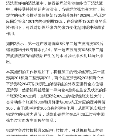
清洗室9内的清洗液中，使得铝焊丝能够始终位于清洗液
中，并接受持续的超声波清洗，当铝焊丝张力变大时，铝
焊丝的张力会推动限位框架1305和升降柱1303向上挤压对
应固定管套1301内的弹簧圈1302，在弹簧圈1302自身的弹
性作用下，可以对铝焊丝张力的张力变化起到缓冲和调节
作用。
如图2所示，第一超声波清洗室8和第二超声波清洗室9后
端底部均开设有排水孔14，第一超声波清洗室8和第二超
声波清洗室9内清洗后产生的污水可以经排水孔14向外排
出。
本实施例的工作原理如下，将粗加工的铝焊丝穿过第一整
形架201和第二整形架202，两个垂直矫形轮203和两个水
平矫形轮204可以对穿过的铝焊丝的外表面进行全方位辊
压矫形，然后铝焊丝经第一导向轮4缠绕在呈交叉状态的多
个张紧轮309之间，当张紧轮309上的铝焊丝张力过大时，
会带动多个张紧轮309和升降滑块305挤压对应的缓冲弹簧
306，由于缓冲弹簧306自身的弹性作用，从而可以实现对
铝焊丝的张紧力调节，以防止铝焊丝在牵引加工过程中因
张力过大而发生断裂的情况；
铝焊丝穿过拉拔模具506进行拉拔时，可以将粗加工的铝