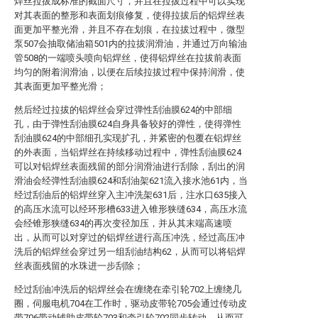
焊丝拉拔成标准的截面尺寸，并且在拉拔过程中可以实现
对其表面的整形和表面划痕修复，使得拉拔后的铝焊丝表
面更加平整光滑，并且不存在划痕，在拉拔过程中，微型
泵507会抽取储油箱501内的拉拔润滑油，并通过万向输油
管508的一端喷头喷向铝焊丝，使得铝焊丝在拉拔前表面
均匀的附着润滑油，以便在后续拉拔过程中保持润滑，使
其表面更加平整光滑；
然后经过拉拔的铝焊丝会穿过弹性刮油膜624的中部细
孔，由于弹性刮油膜624自身具备较好的弹性，使得弹性
刮油膜624的中部细孔实现扩孔，并紧密的包覆在铝焊丝
的外表面，当铝焊丝在持续移动过程中，弹性刮油膜624
可以对铝焊丝表面残留的部分润滑油进行刮除，刮出的润
滑油会经弹性刮油膜624和刮油架621流入接水池61内，当
经过刮油后的铝焊丝穿入主冲洗架631后，注水口635接入
的高压水流可以经环形槽633进入锥形狭缝634，高压水流
会经锥形狭缝634的再次变径加压，并从其末端高速喷
出，从而可以对穿过的铝焊丝进行高压冲洗，经过高压冲
洗后的铝焊丝会穿过另一组刮油结构62，从而可以将铝焊
丝表面残留的水珠进一步刮除；
经过刮油冲洗后的铝焊丝会在缠绕在牵引轮702上缠绕几
圈，伺服电机704在工作时，驱动皮带轮705会通过传动皮
带706带动辅助皮带轮703和牵引轮702同步转动，从而可