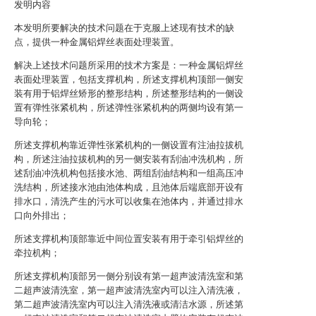
发明内容
本发明所要解决的技术问题在于克服上述现有技术的缺
点，提供一种金属铝焊丝表面处理装置。
解决上述技术问题所采用的技术方案是：一种金属铝焊丝
表面处理装置，包括支撑机构，所述支撑机构顶部一侧安
装有用于铝焊丝矫形的整形结构，所述整形结构的一侧设
置有弹性张紧机构，所述弹性张紧机构的两侧均设有第一
导向轮；
所述支撑机构靠近弹性张紧机构的一侧设置有注油拉拔机
构，所述注油拉拔机构的另一侧安装有刮油冲洗机构，所
述刮油冲洗机构包括接水池、两组刮油结构和一组高压冲
洗结构，所述接水池由池体构成，且池体后端底部开设有
排水口，清洗产生的污水可以收集在池体内，并通过排水
口向外排出；
所述支撑机构顶部靠近中间位置安装有用于牵引铝焊丝的
牵拉机构；
所述支撑机构顶部另一侧分别设有第一超声波清洗室和第
二超声波清洗室，第一超声波清洗室内可以注入清洗液，
第二超声波清洗室内可以注入清洗液或清洁水源，所述第