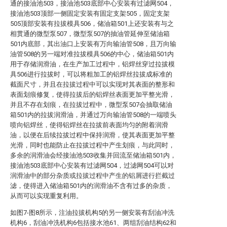
通的接油池503，接油池503底部中心安装有过滤网504，
接油池503顶部一侧固定安装有固定支架505，固定支架
505顶部安装有拉拔模具506，储油箱501上还安装有与之
相贯通的微型泵507，微型泵507的抽油管延伸至储油箱
501内底部，其出油口上安装有万向输油管508，且万向输
油管508的另一端对准拉拔模具506的中心，储油箱501内
用于存储润滑油，在生产加工过程中，铝焊丝穿过拉拔模
具506进行拉拔时，可以将粗加工的铝焊丝拉拔成标准的
截面尺寸，并且在拉拔过程中可以实现对其表面的整形和
表面划痕修复，使得拉拔后的铝焊丝表面更加平整光滑，
并且不存在划痕，在拉拔过程中，微型泵507会抽取储油
箱501内的拉拔润滑油，并通过万向输油管508的一端喷头
喷向铝焊丝，使得铝焊丝在拉拔前表面均匀的附着润滑
油，以便在后续拉拔过程中保持润滑，使其表面更加平整
光滑，同时也能防止在拉拔过程中产生划痕，与此同时，
多余的润滑油会经接油池503收集并回流至储油箱501内，
接油池503底部中心安装有过滤网504，过滤网504可以对
润滑油中的部分杂质或拉拔过程中产生的铝屑进行拦截过
滤，使得进入储油箱501内的润滑油不含有过多的杂质，
从而可以实现重复利用。
如图7-图8所示，注油拉拔机构5的另一侧安装有刮油冲洗
机构6，刮油冲洗机构6包括接水池61、两组刮油结构62和