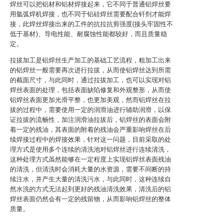
焊丝可以把铝材和铝材焊接起来，它不同于普通铝焊丝要
用氩弧焊机焊接，也不同于铝硅焊丝需要配合钎剂才能焊
接，此焊丝焊接出来的工件的抗拉抗剪强度(接头牢固性不
低于基材)、导电性能、耐腐蚀性能都较好，而且质量稳
定。
拉拔加工是铝焊丝生产加工的基础工艺流程，粗加工出来
的铝焊丝一般需要再次进行拉拔，从而使铝焊丝达到所需
的截面尺寸，与此同时，通过拉拔加工，也可以实现对铝
焊丝表面的处理，包括表面缺陷修复和外观整形，从而使
铝焊丝表面更加光滑平整，也更加美观，然而铝焊丝在拉
拔的过程中，需要使用一定的润滑油进行辅助润滑，以保
证拉拔的流畅性，加注润滑油拉拔后，铝焊丝的表面会附
着一定的残油，其表面的附着的残油会严重影响焊丝在后
续焊接过程中的焊接效果，针对这一问题，目前采取的处
理方式是使用多个连续的清洗池对铝焊丝进行连续清洗，
这种处理方式虽然能够在一定程度上实现铝焊丝表面残油
的清洗，但清洗时会消耗大量的水资源，需要不间断的持
续注水，并产生大量的清洗污水，与此同时，这种连续自
然水洗的方式无法起到更好的残油清洗效果，清洗后的铝
焊丝表面仍然会有一定的残留物，从而影响铝焊丝的整体
质量。