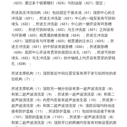
（625）通过多个锁紧螺钉（626）与刮油架（621）固定；
所述高压冲洗结构（63）包括固定于接水池（61）顶部中心的主
冲洗架（631），所述主冲洗架（631）中心的一端安装有可拆卸
堵头（632），所述主冲洗架（631）中心的一侧开设有环形槽
（633），所述可拆卸堵头（632）与主冲洗架（631）之间设有
与环形槽（633）相贯通的锥形狭缝（634），所述主冲洗架
（631）顶部设有与环形槽（633）相贯通的注水口（635），所
述主冲洗架（631）的中部设有圆形槽（636），所述圆形槽
（636）底部中心开设有贯穿的底部出水孔（637），所述可拆卸
堵头（632）与主冲洗架（631）的中轴线上均开设有贯穿的穿线
孔（638）；
所述支撑机构（1）顶部靠近中间位置安装有用于牵引铝焊丝的牵
拉机构（7）；
所述支撑机构（1）顶部另一侧分别设有第一超声波清洗室（8）
和第二超声波清洗室（9），所述第一超声波清洗室（8）和第二
超声波清洗室（9）内壁均安装有超声波发生器（10），所述第一
超声波清洗室（8）和第二超声波清洗室（9）顶部后端均转动连
接有防护盖板（11），所述防护盖板（11）包括转动连接于柜体
（101）顶部的盖板主体（1101），所述第一超声波清洗室（8）
和第二超声波清洗室（9）顶部开口的两侧均安装有对称设置的第