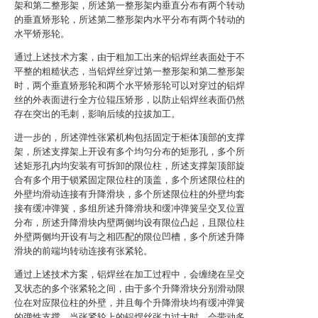
架和第二整形架，所述第一整形架内垂直分布有两个转动
的垂直矫形轮，所述第二整形架内水平分布有两个转动的
水平矫形轮。
通过上述技术方案，由于粗加工出来的铝焊丝表面处于不
平整的粗糙状态，当铝焊丝穿过第一整形架和第二整形架
时，两个垂直矫形轮和两个水平矫形轮可以对穿过的铝焊
丝的外表面进行全方位辊压矫形，以防止铝焊丝表面仍然
存在突出的毛刺，影响后续的拉拔加工。
进一步的，所述弹性张紧机构包括固定于柜体顶部的支撑
架，所述支撑架上开设有多个均匀分布的矩形孔，多个所
述矩形孔内均安装有可拆卸的限位柱，所述支撑架顶部旋
合有多个用于锁紧固定限位柱的顶盖，多个所述限位柱的
外壁均滑动连接有升降滑块，多个所述限位柱的外壁均套
接有缓冲弹簧，多组所述升降滑块和缓冲弹簧呈交叉位置
分布，所述升降滑块内壁两侧均设有限位凸起，且限位柱
外壁两侧均开设有与之相匹配的限位凹槽，多个所述升降
滑块的前端均转动连接有张紧轮。
通过上述技术方案，铝焊丝在加工过程中，会缠绕在呈交
叉状态的多个张紧轮之间，由于多个升降滑块分别滑动限
位在对应限位柱的外壁，并且每个升降滑块均有缓冲弹簧
的弹性支撑，当张紧轮上的铝焊丝张力过大时，会带动多