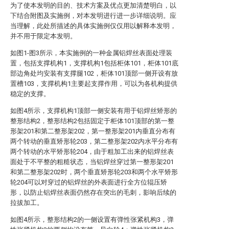
为了使本发明的目的、技术方案及优点更加清楚明白，以
下结合附图及实施例，对本发明进行进一步详细说明。应
当理解，此处所描述的具体实施例仅仅用以解释本发明，
并不用于限定本发明。
如图1-图3所示，本实施例的一种金属铝焊丝表面处理装
置，包括支撑机构1，支撑机构1包括柜体101，柜体101底
部边角处均安装有支撑腿102，柜体101顶部一侧开设有放
置槽103，支撑机构1主要起支撑作用，可以为各机构提供
稳定的支撑。
如图4所示，支撑机构1顶部一侧安装有用于铝焊丝矫形的
整形结构2，整形结构2包括固定于柜体101顶部的第一整
形架201和第二整形架202，第一整形架201内垂直分布有
两个转动的垂直矫形轮203，第二整形架202内水平分布有
两个转动的水平矫形轮204，由于粗加工出来的铝焊丝表
面处于不平整的粗糙状态，当铝焊丝穿过第一整形架201
和第二整形架202时，两个垂直矫形轮203和两个水平矫形
轮204可以对穿过的铝焊丝的外表面进行全方位辊压矫
形，以防止铝焊丝表面仍然存在突出的毛刺，影响后续的
拉拔加工。
如图4所示，整形结构2的一侧设置有弹性张紧机构3，弹