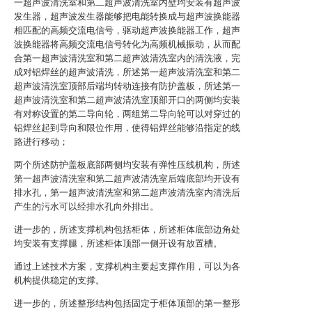
一超声波清洗室和第二超声波清洗室内壁均安装有超声波
发生器，超声波发生器能够把电能转换成与超声波换能器
相匹配的高频交流电信号，驱动超声波换能器工作，超声
波换能器将高频交流电信号转化为高频机械振动，从而配
合第一超声波清洗室和第二超声波清洗室内的清洗液，完
成对铝焊丝的超声波清洗，所述第一超声波清洗室和第二
超声波清洗室顶部后端均转动连接有防护盖板，所述第一
超声波清洗室和第二超声波清洗室顶部开口的两侧均安装
有对称设置的第二导向轮，两组第二导向轮可以对穿过的
铝焊丝起到导向和限位作用，使得铝焊丝能够沿指定的线
路进行移动；
两个所述防护盖板底部两侧均安装有弹性压线机构，所述
第一超声波清洗室和第二超声波清洗室后端底部均开设有
排水孔，第一超声波清洗室和第二超声波清洗室内清洗后
产生的污水可以经排水孔向外排出。
进一步的，所述支撑机构包括柜体，所述柜体底部边角处
均安装有支撑腿，所述柜体顶部一侧开设有放置槽。
通过上述技术方案，支撑机构主要起支撑作用，可以为各
机构提供稳定的支撑。
进一步的，所述整形结构包括固定于柜体顶部的第一整形