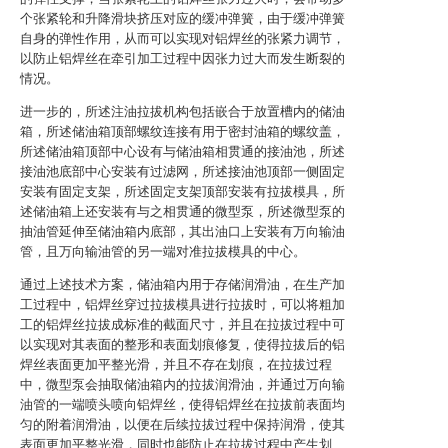
个张紧轮和升降滑块挤压对应的缓冲弹簧，由于缓冲弹簧
自身的弹性作用，从而可以实现对铝焊丝的张紧力调节，
以防止铝焊丝在牵引加工过程中因张力过大而发生断裂的
情况。
进一步的，所述注油拉拔机构包括嵌合于放置槽内的储油
箱，所述储油箱顶部螺纹连接有用于密封油箱的螺纹盖，
所述储油箱顶部中心设有与储油箱相贯通的接油池，所述
接油池底部中心安装有过滤网，所述接油池顶部一侧固定
安装有固定支架，所述固定支架顶部安装有拉拔模具，所
述储油箱上还安装有与之相贯通的微型泵，所述微型泵的
抽油管延伸至储油箱内底部，其出油口上安装有万向输油
管，且万向输油管的另一端对准拉拔模具的中心。
通过上述技术方案，储油箱内用于存储润滑油，在生产加
工过程中，铝焊丝穿过拉拔模具进行拉拔时，可以将粗加
工的铝焊丝拉拔成标准的截面尺寸，并且在拉拔过程中可
以实现对其表面的整形和表面划痕修复，使得拉拔后的铝
焊丝表面更加平整光滑，并且不存在划痕，在拉拔过程
中，微型泵会抽取储油箱内的拉拔润滑油，并通过万向输
油管的一端喷头喷向铝焊丝，使得铝焊丝在拉拔前表面均
匀的附着润滑油，以便在后续拉拔过程中保持润滑，使其
表面更加平整光滑，同时也能防止在拉拔过程中产生划