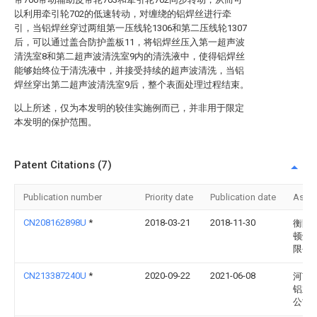
以利用牵引轮702的低速转动，对缠绕的铝焊丝进行牵
引，当铝焊丝穿过两组第一压线轮1306和第二压线轮1307
后，可以通过盖合防护盖板11，将铝焊丝压入第一超声波
清洗室8和第二超声波清洗室9内的清洗液中，使得铝焊丝
能够始终位于清洗液中，并接受持续的超声波清洗，当铝
焊丝穿出第二超声波清洗室9后，整个表面处理过程结束。
以上所述，仅为本发明的较佳实施例而已，并非用于限定
本发明的保护范围。
Patent Citations (7)
Publication number
Priority date
Publication date
Assi
CN208162898U
*
2018-03-21
2018-11-30
衡阳
顿焊
限公
CN213387240U
*
2020-09-22
2021-06-08
河南
铝业
公司