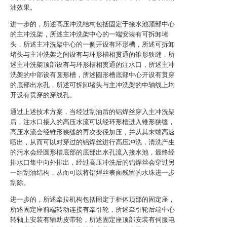
油效果。
进一步的，所述高压冲洗结构包括固定于接水池顶部中心
的主冲洗架，所述主冲洗架中心的一端安装有可拆卸堵
头，所述主冲洗架中心的一侧开设有环形槽，所述可拆卸
堵头与主冲洗架之间设有与环形槽相贯通的锥形狭缝，所
述主冲洗架顶部设有与环形槽相贯通的注水口，所述主冲
洗架的中部设有圆形槽，所述圆形槽底部中心开设有贯穿
的底部出水孔，所述可拆卸堵头与主冲洗架的中轴线上均
开设有贯穿的穿线孔。
通过上述技术方案，当经过刮油后的铝焊丝穿入主冲洗架
后，注水口接入的高压水流可以经环形槽进入锥形狭缝，
高压水流会经锥形狭缝的再次变径加压，并从其末端高速
喷出，从而可以对穿过的铝焊丝进行高压冲洗，清洗产生
的污水会经圆形槽底部的底部出水孔流入接水池，最终经
排水口集中向外排出，经过高压冲洗后的铝焊丝会穿过另
一组刮油结构，从而可以将铝焊丝表面残留的水珠进一步
刮除。
进一步的，所述牵拉机构包括固定于柜体顶部的固定座，
所述固定座前端转动连接有牵引轮，所述牵引轮后端中心
转轴上安装有辅助皮带轮，所述固定座顶部安装有伺服电