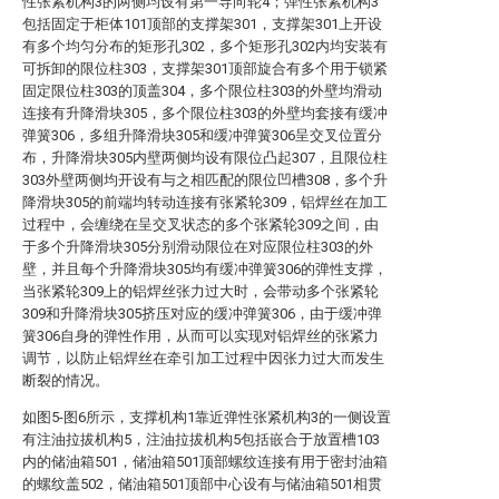
性张紧机构3的两侧均设有第一导向轮4；弹性张紧机构3
包括固定于柜体101顶部的支撑架301，支撑架301上开设
有多个均匀分布的矩形孔302，多个矩形孔302内均安装有
可拆卸的限位柱303，支撑架301顶部旋合有多个用于锁紧
固定限位柱303的顶盖304，多个限位柱303的外壁均滑动
连接有升降滑块305，多个限位柱303的外壁均套接有缓冲
弹簧306，多组升降滑块305和缓冲弹簧306呈交叉位置分
布，升降滑块305内壁两侧均设有限位凸起307，且限位柱
303外壁两侧均开设有与之相匹配的限位凹槽308，多个升
降滑块305的前端均转动连接有张紧轮309，铝焊丝在加工
过程中，会缠绕在呈交叉状态的多个张紧轮309之间，由
于多个升降滑块305分别滑动限位在对应限位柱303的外
壁，并且每个升降滑块305均有缓冲弹簧306的弹性支撑，
当张紧轮309上的铝焊丝张力过大时，会带动多个张紧轮
309和升降滑块305挤压对应的缓冲弹簧306，由于缓冲弹
簧306自身的弹性作用，从而可以实现对铝焊丝的张紧力
调节，以防止铝焊丝在牵引加工过程中因张力过大而发生
断裂的情况。
如图5-图6所示，支撑机构1靠近弹性张紧机构3的一侧设置
有注油拉拔机构5，注油拉拔机构5包括嵌合于放置槽103
内的储油箱501，储油箱501顶部螺纹连接有用于密封油箱
的螺纹盖502，储油箱501顶部中心设有与储油箱501相贯