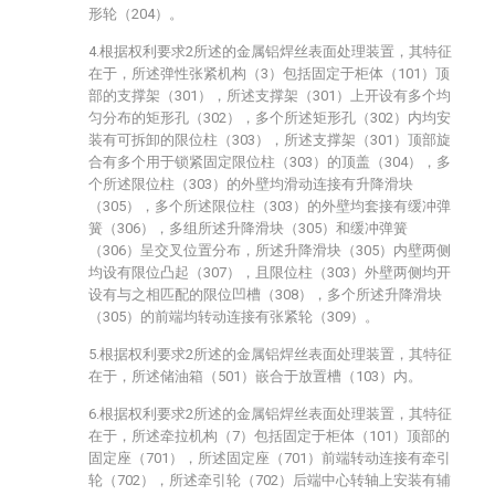
形轮（204）。
4.根据权利要求2所述的金属铝焊丝表面处理装置，其特征
在于，所述弹性张紧机构（3）包括固定于柜体（101）顶
部的支撑架（301），所述支撑架（301）上开设有多个均
匀分布的矩形孔（302），多个所述矩形孔（302）内均安
装有可拆卸的限位柱（303），所述支撑架（301）顶部旋
合有多个用于锁紧固定限位柱（303）的顶盖（304），多
个所述限位柱（303）的外壁均滑动连接有升降滑块
（305），多个所述限位柱（303）的外壁均套接有缓冲弹
簧（306），多组所述升降滑块（305）和缓冲弹簧
（306）呈交叉位置分布，所述升降滑块（305）内壁两侧
均设有限位凸起（307），且限位柱（303）外壁两侧均开
设有与之相匹配的限位凹槽（308），多个所述升降滑块
（305）的前端均转动连接有张紧轮（309）。
5.根据权利要求2所述的金属铝焊丝表面处理装置，其特征
在于，所述储油箱（501）嵌合于放置槽（103）内。
6.根据权利要求2所述的金属铝焊丝表面处理装置，其特征
在于，所述牵拉机构（7）包括固定于柜体（101）顶部的
固定座（701），所述固定座（701）前端转动连接有牵引
轮（702），所述牵引轮（702）后端中心转轴上安装有辅