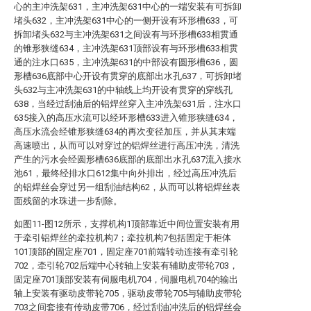
心的主冲洗架631，主冲洗架631中心的一端安装有可拆卸
堵头632，主冲洗架631中心的一侧开设有环形槽633，可
拆卸堵头632与主冲洗架631之间设有与环形槽633相贯通
的锥形狭缝634，主冲洗架631顶部设有与环形槽633相贯
通的注水口635，主冲洗架631的中部设有圆形槽636，圆
形槽636底部中心开设有贯穿的底部出水孔637，可拆卸堵
头632与主冲洗架631的中轴线上均开设有贯穿的穿线孔
638，当经过刮油后的铝焊丝穿入主冲洗架631后，注水口
635接入的高压水流可以经环形槽633进入锥形狭缝634，
高压水流会经锥形狭缝634的再次变径加压，并从其末端
高速喷出，从而可以对穿过的铝焊丝进行高压冲洗，清洗
产生的污水会经圆形槽636底部的底部出水孔637流入接水
池61，最终经排水口612集中向外排出，经过高压冲洗后
的铝焊丝会穿过另一组刮油结构62，从而可以将铝焊丝表
面残留的水珠进一步刮除。
如图11-图12所示，支撑机构1顶部靠近中间位置安装有用
于牵引铝焊丝的牵拉机构7；牵拉机构7包括固定于柜体
101顶部的固定座701，固定座701前端转动连接有牵引轮
702，牵引轮702后端中心转轴上安装有辅助皮带轮703，
固定座701顶部安装有伺服电机704，伺服电机704的输出
轴上安装有驱动皮带轮705，驱动皮带轮705与辅助皮带轮
703之间套接有传动皮带706，经过刮油冲洗后的铝焊丝会