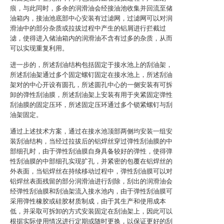
痕，与此同时，多余的润滑油会经接油池收集并回流至储
油箱内，接油池底部中心安装有过滤网，过滤网可以对润
滑油中的部分杂质或拉拔过程中产生的铝屑进行拦截过
滤，使得进入储油箱内的润滑油不含有过多的杂质，从而
可以实现重复利用。
进一步的，所述刮油结构包括固定于接水池上的刮油架，
所述刮油架通过多个固定螺钉固定在接水池上，所述刮油
架对的中心开设有圆孔，所述圆孔中心的一侧安装有可拆
卸的弹性刮油膜，所述刮油架上安装有用于夹紧固定弹性
刮油膜的固定压环，所述固定压环通过多个锁紧螺钉与刮
油架固定。
通过上述技术方案，通过在接水池顶部两侧均安装一组安
装刮油结构，当经过拉拔后的铝焊丝穿过弹性刮油膜的中
部细孔时，由于弹性刮油膜自身具备较好的弹性，使得弹
性刮油膜的中部细孔实现扩孔，并紧密的包覆在铝焊丝的
外表面，当铝焊丝在持续移动过程中，弹性刮油膜可以对
铝焊丝表面残留的部分润滑油进行刮除，刮出的润滑油会
经弹性刮油膜和刮油架流入接水池内，由于弹性刮油膜可
采用弹性橡胶或硅胶材质制成，由于其生产和使用成本
低，并采取可拆卸的方式安装固定在刮油架上，因此可以
根据实际使用情况进行定期或随时更换，以保证更好的刮