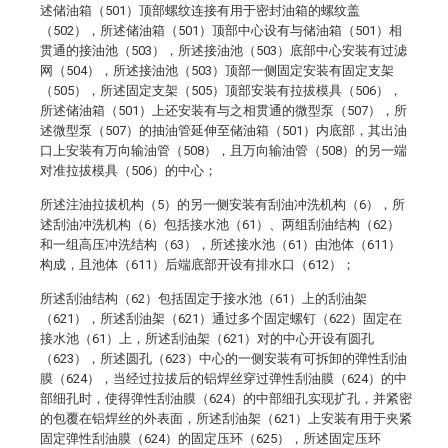
述储油箱（501）顶部螺纹连接有用于密封油箱的螺纹盖
（502），所述储油箱（501）顶部中心设有与储油箱（501）相
贯通的接油池（503），所述接油池（503）底部中心安装有过滤
网（504），所述接油池（503）顶部一侧固定安装有固定支架
（505），所述固定支架（505）顶部安装有拉拔模具（506），
所述储油箱（501）上还安装有与之相贯通的微型泵（507），所
述微型泵（507）的抽油管延伸至储油箱（501）内底部，其出油
口上安装有万向输油管（508），且万向输油管（508）的另一端
对准拉拔模具（506）的中心；
所述注油拉拔机构（5）的另一侧安装有刮油冲洗机构（6），所
述刮油冲洗机构（6）包括接水池（61）、两组刮油结构（62）
和一组高压冲洗结构（63），所述接水池（61）由池体（611）
构成，且池体（611）后端底部开设有排水口（612）；
所述刮油结构（62）包括固定于接水池（61）上的刮油架
（621），所述刮油架（621）通过多个固定螺钉（622）固定在
接水池（61）上，所述刮油架（621）对的中心开设有圆孔
（623），所述圆孔（623）中心的一侧安装有可拆卸的弹性刮油
膜（624），当经过拉拔后的铝焊丝穿过弹性刮油膜（624）的中
部细孔时，使得弹性刮油膜（624）的中部细孔实现扩孔，并紧密
的包覆在铝焊丝的外表面，所述刮油架（621）上安装有用于夹紧
固定弹性刮油膜（624）的固定压环（625），所述固定压环