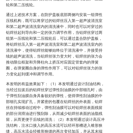
轮和第二压线轮。
通过上述技术方案，在防护盖板底部两侧均安装一组弹性
压线机构，既可以将穿过的铝焊丝压入第一超声波清洗室
和第二超声波清洗室内的清洗液中，同时也可以对穿过的
铝焊丝起到导向和一定的张力调节作用，当铝焊丝穿过两
组第一压线轮和第二压线轮后，可以通过盖合防护盖板，
将铝焊丝压入第一超声波清洗室和第二超声波清洗室内的
清洗液中，使得铝焊丝能够始终位于清洗液中，并接受持
续的超声波清洗，当铝焊丝张力变大时，铝焊丝的张力会
推动限位框架和升降柱向上挤压对应固定管套内的弹簧
圈，在弹簧圈自身的弹性作用下，可以对铝焊丝张力的张
力变化起到缓冲和调节作用。
本发明的有益效果如下：（1）本发明通过设计刮油结构，
当经过拉拔后的铝焊丝穿过弹性刮油膜的中部细孔时，由
于弹性刮油膜自身具备较好的弹性，使得弹性刮油膜的中
部细孔实现扩孔，并紧密的包覆在铝焊丝的外表面，铝焊
丝在持续移动过程中，弹性刮油膜可以对铝焊丝表面残留
的部分润滑油进行预刮除，从而减少铝焊丝表面的油脂残
留，从而更便于后续的清洗；（2）本发明通过设计高压冲
洗结构，注水口接入的高压水流可以经环形槽进入锥形狭
缝，高压水流会经锥形狭缝的再次变径加压，并从其末端