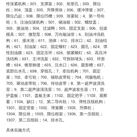
性张紧机构；301、支撑架；302、矩形孔；303、限位
柱；304、顶盖；305、升降滑块；306、缓冲弹簧；307、
限位凸起；308、限位凹槽；309、张紧轮；4、第一导向
轮；5、注油拉拔机构；501、储油箱；502、螺纹盖；
503、接油池；504、过滤网；505、固定支架；506、拉拔
模具；507、微型泵；508、万向输油管；6、刮油冲洗机
构；61、接水池；611、池体；612、排水口；62、刮油结
构；621、刮油架；622、固定螺钉；623、圆孔；624、弹
性刮油膜；625、固定压环；626、锁紧螺钉；63、高压冲
洗结构；631、主冲洗架；632、可拆卸堵头；633、环形
槽；634、锥形狭缝；635、注水口；636、圆形槽；637、
底部出水孔；638、穿线孔；7、牵拉机构；701、固定
座；702、牵引轮；703、辅助皮带轮；704、伺服电机；
705、驱动皮带轮；706、传动皮带；8、第一超声波清洗
室；9、第二超声波清洗室；10、超声波发生器；11、防
护盖板；1101、盖板主体；1102、固定把手；1103、观察
窗；1104、缺口；12、第二导向轮；13、弹性压线机构；
1301、固定管套；1302、弹簧圈；1303、升降柱；
1304、限位块；1305、限位框架；1306、第一压线轮；
1307、第二压线轮；14、排水孔。
具体实施方式