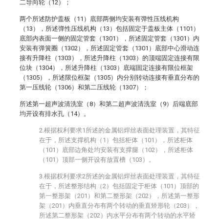
二导向轮（12）；
两个所述防护盖板（11）底部两侧均安装有弹性压线机构
（13），所述弹性压线机构（13）包括固定于盖板主体（1101）
底部内表面一侧的固定管套（1301），所述固定管套（1301）内
安装有弹簧圈（1302），所述固定管套（1301）底部中心滑动连
接有升降柱（1303），所述升降柱（1303）的顶端固定连接有限
位块（1304），所述升降柱（1303）底端固定连接有限位框架
（1305），所述限位框架（1305）内分别转动连接有垂直分布的
第一压线轮（1306）和第二压线轮（1307）；
所述第一超声波清洗室（8）和第二超声波清洗室（9）后端底部
均开设有排水孔（14）。
2.根据权利要求1所述的金属铝焊丝表面处理装置，其特征
在于，所述支撑机构（1）包括柜体（101），所述柜体
（101）底部边角处均安装有支撑腿（102），所述柜体
（101）顶部一侧开设有放置槽（103）。
3.根据权利要求2所述的金属铝焊丝表面处理装置，其特征
在于，所述整形结构（2）包括固定于柜体（101）顶部的
第一整形架（201）和第二整形架（202），所述第一整形
架（201）内垂直分布有两个转动的垂直矫形轮（203），
所述第二整形架（202）内水平分布有两个转动的水平矫