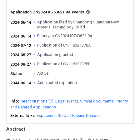
Application CN202410763621.9A events
Application filed by Shandong Guanghui New
2024-06-14
Material Technology Co ltd
Priority to CN202410763621.9A
2024-06-14
Publication of CN118321378A
2024-07-12
Application granted
2024-08-27
Publication of CN118321378B
2024-08-27
Active
Status
Anticipated expiration
2044-06-14
Info
Patent citations (7)
Legal events
Similar documents
Priority
and Related Applications
External links
Espacenet
Global Dossier
Discuss
Abstract