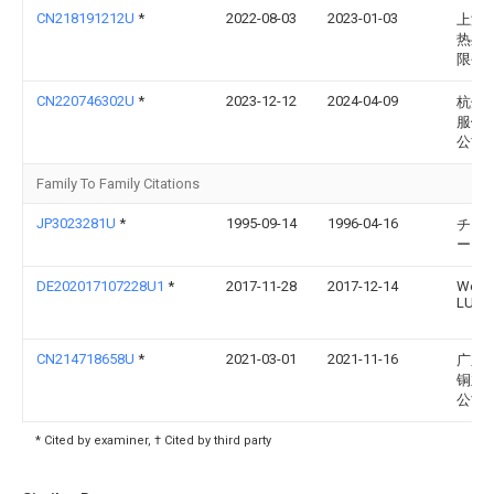
CN218191212U
*
2022-08-03
2023-01-03
上海
热处
限公
CN220746302U
*
2023-12-12
2024-04-09
杭州
服饰
公司
Family To Family Citations
JP3023281U
*
1995-09-14
1996-04-16
チン
ー チ
DE202017107228U1
*
2017-11-28
2017-12-14
Wenf
LUO
CN214718658U
*
2021-03-01
2021-11-16
广东
铜业
公司
* Cited by examiner, † Cited by third party