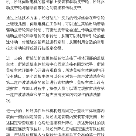
机，所述伺服电机的输出轴上安装有驱动皮带轮，所述驱
动皮带轮与辅助皮带轮之间套接有传动皮带。
通过上述技术方案，经过刮油冲洗后的铝焊丝会在牵引轮
上缠绕几圈，伺服电机在工作时，可以通过其输出轴带动
驱动皮带轮同步转动，而驱动皮带轮会通过传动皮带带动
辅助皮带轮和牵引轮同步转动，从而可以利用牵引轮的低
速转动，对缠绕的铝焊丝进行牵引，从而利用合适的牵引
拉力带动铝焊丝进行拉拔定变径。
进一步的，所述防护盖板包括转动连接于柜体顶部的盖板
主体，所述盖板主体前端中心固定连接有固定把手，所述
盖板主体顶部中心开设有观察窗，所述盖板主体两侧均开
设有缺口，两个盖板主体可以分别对第一超声波清洗室和
第二超声波清洗室的顶部进行遮挡防护，盖板主体上设有
观察窗，在加工过程中，操作人员可以通过观察窗观察第
一超声波清洗室和第二超声波清洗室内铝焊丝的清洗情
况。
进一步的，所述弹性压线机构包括固定于盖板主体底部内
表面一侧的固定管套，所述固定管套内安装有弹簧圈，所
述固定管套底部中心滑动连接有升降柱，所述升降柱的顶
端固定连接有限位块，所述升降柱底端固定连接有限位框
架，所述限位框架内分别转动连接有垂直分布的第一压线