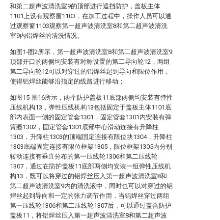
和第二超声波清洗室9的顶部进行遮挡防护，盖板主体
1101上设有观察窗1103，在加工过程中，操作人员可以通
过观察窗1103观察第一超声波清洗室8和第二超声波清洗
室9内铝焊丝的清洗情况。
如图1-图2所示，第一超声波清洗室8和第二超声波清洗室9
顶部开口的两侧均安装有对称设置的第二导向轮12，两组
第二导向轮12可以对穿过的铝焊丝起到导向和限位作用，
使得铝焊丝能够沿指定的线路进行移动；
如图15-图16所示，两个防护盖板11底部两侧均安装有弹性
压线机构13，弹性压线机构13包括固定于盖板主体1101底
部内表面一侧的固定管套1301，固定管套1301内安装有弹
簧圈1302，固定管套1301底部中心滑动连接有升降柱
1303，升降柱1303的顶端固定连接有限位块1304，升降柱
1303底端固定连接有限位框架1305，限位框架1305内分别
转动连接有垂直分布的第一压线轮1306和第二压线轮
1307，通过在防护盖板11底部两侧均安装一组弹性压线机
构13，既可以将穿过的铝焊丝压入第一超声波清洗室8和
第二超声波清洗室9内的清洗液中，同时也可以对穿过的铝
焊丝起到导向和一定的张力调节作用，当铝焊丝穿过两组
第一压线轮1306和第二压线轮1307后，可以通过盖合防护
盖板11，将铝焊丝压入第一超声波清洗室8和第二超声波