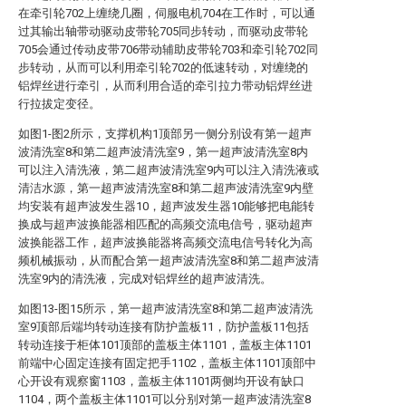
在牵引轮702上缠绕几圈，伺服电机704在工作时，可以通
过其输出轴带动驱动皮带轮705同步转动，而驱动皮带轮
705会通过传动皮带706带动辅助皮带轮703和牵引轮702同
步转动，从而可以利用牵引轮702的低速转动，对缠绕的
铝焊丝进行牵引，从而利用合适的牵引拉力带动铝焊丝进
行拉拔定变径。
如图1-图2所示，支撑机构1顶部另一侧分别设有第一超声
波清洗室8和第二超声波清洗室9，第一超声波清洗室8内
可以注入清洗液，第二超声波清洗室9内可以注入清洗液或
清洁水源，第一超声波清洗室8和第二超声波清洗室9内壁
均安装有超声波发生器10，超声波发生器10能够把电能转
换成与超声波换能器相匹配的高频交流电信号，驱动超声
波换能器工作，超声波换能器将高频交流电信号转化为高
频机械振动，从而配合第一超声波清洗室8和第二超声波清
洗室9内的清洗液，完成对铝焊丝的超声波清洗。
如图13-图15所示，第一超声波清洗室8和第二超声波清洗
室9顶部后端均转动连接有防护盖板11，防护盖板11包括
转动连接于柜体101顶部的盖板主体1101，盖板主体1101
前端中心固定连接有固定把手1102，盖板主体1101顶部中
心开设有观察窗1103，盖板主体1101两侧均开设有缺口
1104，两个盖板主体1101可以分别对第一超声波清洗室8