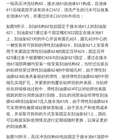
一组高压冲洗结构63，接水池61由池体611构成，且池体
611后端底部开设有排水口612，清洗产生的污水可以收集
在池体611内，并通过排水口612向外排出；
如图9所示，刮油结构62包括固定于接水池61上的刮油架
621，刮油架621通过多个固定螺钉622固定在接水池61
上，刮油架621对的中心开设有圆孔623，圆孔623中心的
一侧安装有可拆卸的弹性刮油膜624，刮油架621上安装有
用于夹紧固定弹性刮油膜624的固定压环625，固定压环
625通过多个锁紧螺钉626与刮油架621固定，通过在接水
池61顶部两侧均安装一组安装刮油结构62，当经过拉拔后
的铝焊丝穿过弹性刮油膜624的中部细孔时，由于弹性刮
油膜624自身具备较好的弹性，使得弹性刮油膜624的中部
细孔实现扩孔，并紧密的包覆在铝焊丝的外表面，当铝焊
丝在持续移动过程中，弹性刮油膜624可以对铝焊丝表面
残留的部分润滑油进行刮除，刮出的润滑油会经弹性刮油
膜624和刮油架621流入接水池61内，由于弹性刮油膜624
可采用弹性橡胶或硅胶材质制成，由于其生产和使用成本
低，并采取可拆卸的方式安装固定在刮油架621上，因此
可以根据实际使用情况进行定期或随时更换，以保证更好
的刮油效果。
如图10所示，高压冲洗结构63包括固定于接水池61顶部中