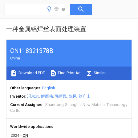
一种金属铝焊丝表面处理装置
CN118321378B
China
Download PDF
Find Prior Art
Similar
Other languages
English
Inventor
冯永志
解西伟
郭新民
陈凤
刘广山
Current Assignee
Shandong Guanghui New Material Technology
Co ltd
Worldwide applications
2024
CN