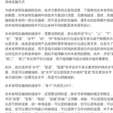
具体实施方式
为使本发明实施例的目的、技术方案和优点更加清楚，下面将结合本发明
的附图，对本发明实施例中的技术方案进行清楚、完整地描述，显然，所
施例是本发明一部分实施例，而不是全部的实施例。通常在此处附图中描
的本发明实施例的组件可以以各种不同的配置来布置和设计。
在本发明实施例的描述中，需要说明的是，若出现术语“中心”、“上”、“下”、
“右”、“竖直”、“水平”、“内”、“外”等指示的方位或位置关系为基于附图所
位置关系，或者是该发明产品使用时惯常摆放的方位或位置关系，仅是为
述本发明和简化描述，而不是指示或暗示所指的装置或元件必须具有特定
以特定的方位构造和操作，因此不能理解为对本发明的限制。此外，术语“第
“第二”、“第三”等仅用于区分描述，而不能理解为指示或暗示相对重要性。
此外，若出现术语“水平”、“竖直”、“悬垂”等术语并不表示要求部件绝对水
垂，而是可以稍微倾斜。如“水平”仅仅是指其方向相对“竖直”而言更加水平
表示该结构一定要完全水平，而是可以稍微倾斜。
在本发明实施例的描述中，“多个”代表至少2个。
在本发明实施例的描述中，还需要说明的是，除非另有明确的规定和限定
术语“设置”、“安装”、“相连”、“连接”应做广义理解，例如，可以是固定连
以是可拆卸连接，或一体地连接；可以是机械连接，也可以是电连接；可
相连，也可以通过中间媒介间接相连，可以是两个元件内部的连通。对于