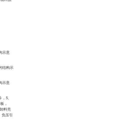
构示意
的结构示
构示意
斗，5、
动板，
、卸料壳
、负压引