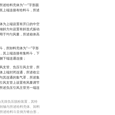
所述给料壳体为“一”字形圆
其上端连接有给料斗，所述
体为上端设置有开口的中空
倾斜方向设置有斜迭式振动
用于均匀风量，所述箱体高
斗，所卸料壳体为“一”字形
，其上端连接有集料斗，下
侧下端连通连接；
风支管、负压引风主管，所
体上端封闭连通，所述收尘
与其连通的集气罩，所述集
引风支管上设置有风量调节
所述负压引风主管另一端连
动无筛负压脱粉装置，其特
转轴与所述给料壳体、卸料
所述给料斗呈倒方锥台形，