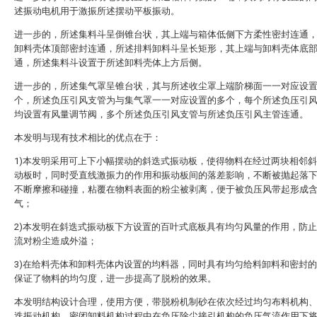
述振动电机用于激振所述摆动平板振动。
进一步的，所述集料斗呈倒锥台状，其上端与箱体低侧下方柔性密封连通
卸料壳体顶部密封连通，所述排料卸料斗呈长矩形，其上端与卸料壳体底
通，所述集料斗设置于所述卸料壳体上方后侧。
进一步的，所述集气罩呈锥台状，其与所述收尘罩上端阶梯面一一对应设
个，所述负压引风支管为与集气罩一一对应设置的多个，每个所述负压引
均设置有风量调节阀，多个所述负压引风支管与所述负压引风主管连通。
本发明与现有技术相比的优点在于：
1)本发明采用可上下小幅摆动的斜迭式振动板，使得物料在经过两块相邻
动板时，同时受直线激振力的作用和振动板间的落差影响，不断被抛起落
不断摩擦和碰撞，粘覆在物料表面的粉尘被剥离，便于被负压风带起形成
气；
2)本发明在斜迭式振动板下方设置的百叶式底板具有均匀风量的作用，防
流对粉尘造成外溢；
3)在给料壳体和卸料壳体内设置的均料器，同时具有均匀给料卸料和密封
保证了物料的均匀度，进一步提高了脱粉的效果。
本发明结构设计合理，使用方便，带脱粉机制砂在依次经过均匀布料机构
迭振动机构、密闭卸料机构过程中在负压除尘接引机构的负压气流作用下