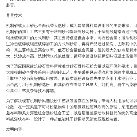
装置。
背景技术
机制砂或人工砂已全面代替天然砂，成为建筑骨料建设用砂的主要来源。
机制砂的加工工艺主要有干法制砂和湿法制砂两种，干法制砂是指通过冲
辊压破碎加工的方式制砂，其主要特点是低含水率、高石粉含量；湿法制
过冲击破碎或辊压破碎加工的方式制砂后，再将产品通过筛洗，去除其中
粉，其主要特点是高含水率、低石粉含量低含泥量，但其最大的缺点是耗
大，洗沙成本高、洗沙污水难以处置，循环水絮凝剂超标影响混凝土质量
为了适应国家建筑砂石骨料新标准对砂石骨料石粉含量以及环保的要求，
大规模制砂企业多采用干法制砂工艺，主要采用风选涡流和旋风除尘脱粉
且取得了较为良好的应用效果。但该类选粉设备原先主要应用于水泥行业
后虽然可用于机制砂选粉，但其仍存在着除尘风量大、能耗高、粉尘污染
尘集尘工艺复杂等技术弊端。
为了解决现有机制砂风选脱粉工艺及装备存在的弊端，申请人利用振动可
松散，在一定风速下可将松散物料中的细微颗粒随风吹离的原理，采用直
差布料和风力穿透组合选粉组合工艺，以迭层落差振动散料替代传统的高
料或瀑状布料，设计了一种超低能耗干砂振动无筛负压脱粉装置。
发明内容