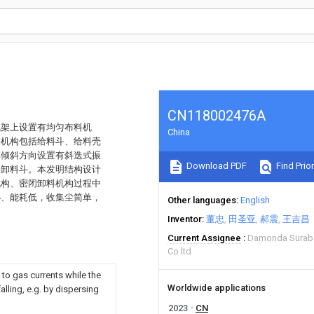
CN118002476A
机架上设置有均匀布料机
China
料机构包括给料斗、给料壳
其倾斜方向设置有斜迭式振
Download PDF
Find Prior
料卸料斗。本发明结构设计
机构、密闭卸料机构过程中
小、能耗低，收集尘简单，
Other languages
English
Inventor
董忠
田圣亚
郝震
王吉昌
Current Assignee
Damonda Suraba
Co ltd
 to gas currents while the
Worldwide applications
alling, e.g. by dispersing
2023
CN