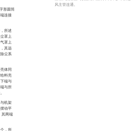
风主管连通。
字形圆筒
下端连接
管，所述
收尘罩上
集气罩上
阀，其远
至除尘系
料壳体同
与给料壳
，下端与
出端与所
转。
端与机架
的摆动平
，其两端
两个，所