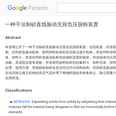
Patents
一种干法制砂直线振动无筛负压脱粉装置
Abstract
本发明公开了一种干法制砂直线振动无筛负压脱粉装置，包括机架，所述
构、封闭斜迭振动机构、密闭卸料机构和负压除尘接引机构；所述均料布
体、卸料斗；所述封闭斜迭振动机构包括倾斜设置的箱体，所述箱体内沿
动板，其底部设置有底板；所述密闭卸料机构包括集料斗、卸料壳体、排
合理，使用方便，带脱粉机制砂在依次经过均匀布料机构、封闭斜迭振动
在负压除尘接引机构的负压气流作用下将物料脱粉并收集粉尘，除尘风量
实用性强。
Classifications
B07B4/025
Separating solids from solids by subjecting their mixture
mixtures fall the material being slingered or fled out horizontally before f
elements