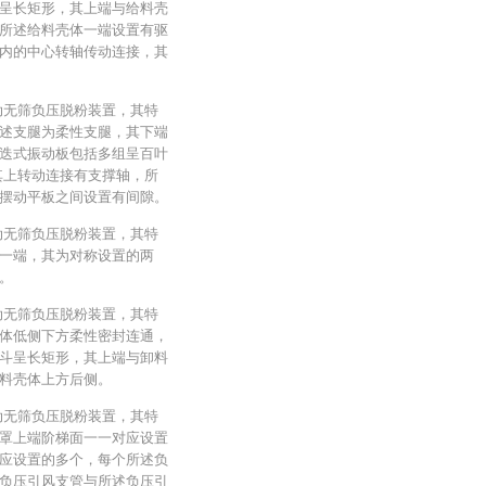
呈长矩形，其上端与给料壳
所述给料壳体一端设置有驱
内的中心转轴传动连接，其
动无筛负压脱粉装置，其特
述支腿为柔性支腿，其下端
迭式振动板包括多组呈百叶
其上转动连接有支撑轴，所
摆动平板之间设置有间隙。
动无筛负压脱粉装置，其特
一端，其为对称设置的两
。
动无筛负压脱粉装置，其特
体低侧下方柔性密封连通，
斗呈长矩形，其上端与卸料
料壳体上方后侧。
动无筛负压脱粉装置，其特
罩上端阶梯面一一对应设置
应设置的多个，每个所述负
负压引风支管与所述负压引