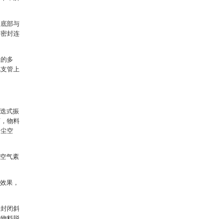
，底部与
部密封连
置的多
风支管上
斜迭式振
下，物料
含尘空
止空气紊
的效果，
、封闭斜
将物料脱