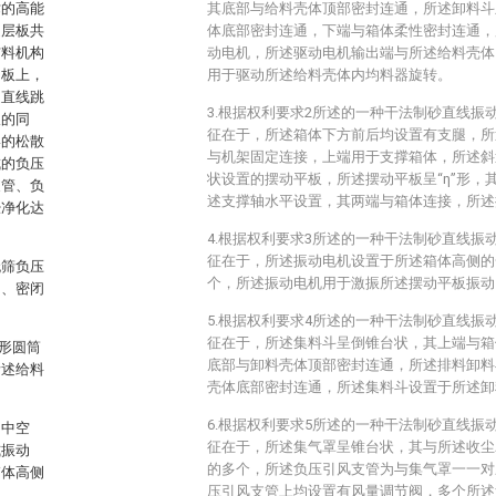
术的高能
其底部与给料壳体顶部密封连通，所述卸料斗
迭层板共
体底部密封连通，下端与箱体柔性密封连通，
布料机构
动电机，所述驱动电机输出端与所述给料壳体
动板上，
用于驱动所述给料壳体内均料器旋转。
速直线跳
3.根据权利要求2所述的一种干法制砂直线振
板的同
征在于，所述箱体下方前后均设置有支腿，所
形的松散
与机架固定连接，上端用于支撑箱体，所述斜
成的负压
状设置的摆动平板，所述摆动平板呈“η”形，
支管、负
述支撑轴水平设置，其两端与箱体连接，所述
经净化达
4.根据权利要求3所述的一种干法制砂直线振
征在于，所述振动电机设置于所述箱体高侧的
无筛负压
个，所述振动电机用于激振所述摆动平板振动
构、密闭
5.根据权利要求4所述的一种干法制砂直线振
征在于，所述集料斗呈倒锥台状，其上端与箱
形圆筒
底部与卸料壳体顶部密封连通，所述排料卸料
所述给料
壳体底部密封连通，所述集料斗设置于所述卸
6.根据权利要求5所述的一种干法制砂直线振
的中空
征在于，所述集气罩呈锥台状，其与所述收尘
式振动
的多个，所述负压引风支管为与集气罩一一对
箱体高侧
压引风支管上均设置有风量调节阀，多个所述