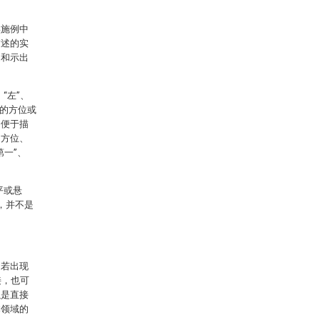
实施例中
描述的实
述和示出
“左”、
示的方位或
了便于描
的方位、
一”、
平或悬
，并不是
，若出现
接，也可
以是直接
本领域的