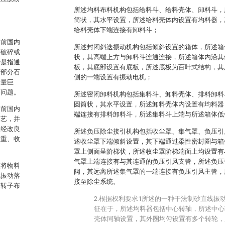
所述均料布料机构包括给料斗、给料壳体、卸料斗，
筒状，其水平设置，所述给料壳体内设置有均料器，
给料壳体下端连接有卸料斗；
目前国内
所述封闭斜迭振动机构包括倾斜设置的箱体，所述箱
击破碎或
状，其高端上方与卸料斗连通连接，所述箱体内沿其
砂是指通
板，其底部设置有底板，所述底板为百叶式结构，其
的部分石
侧的一端设置有振动电机；
水量巨
等问题。
所述密闭卸料机构包括集料斗、卸料壳体、排料卸料
圆筒状，其水平设置，所述卸料壳体内设置有均料器
目前国内
端连接有排料卸料斗，所述集料斗上端与所述箱体低
工艺，并
，经改良
所述负压除尘接引机构包括收尘罩、集气罩、负压引
较重、收
述收尘罩下端倾斜设置，其下端通过柔性密封圈与箱
罩上侧面呈阶梯状，所述收尘罩阶梯端面上均设置有
气罩上端连接有与其连通的负压引风支管，所述负压
以将物料
阀，其远离所述集气罩的一端连接有负压引风主管，
线振动落
接至除尘系统。
速转子布
2.根据权利要求1所述的一种干法制砂直线振
征在于，所述均料器包括中心转轴，所述中心
壳体同轴设置，其外圈均匀设置有多个转轮，