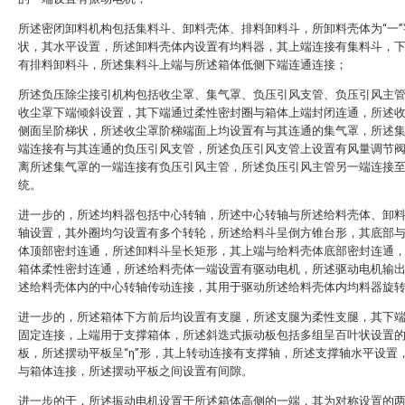
所述密闭卸料机构包括集料斗、卸料壳体、排料卸料斗，所卸料壳体为“一”
状，其水平设置，所述卸料壳体内设置有均料器，其上端连接有集料斗，
有排料卸料斗，所述集料斗上端与所述箱体低侧下端连通连接；
所述负压除尘接引机构包括收尘罩、集气罩、负压引风支管、负压引风主
收尘罩下端倾斜设置，其下端通过柔性密封圈与箱体上端封闭连通，所述
侧面呈阶梯状，所述收尘罩阶梯端面上均设置有与其连通的集气罩，所述
端连接有与其连通的负压引风支管，所述负压引风支管上设置有风量调节
离所述集气罩的一端连接有负压引风主管，所述负压引风主管另一端连接
统。
进一步的，所述均料器包括中心转轴，所述中心转轴与所述给料壳体、卸
轴设置，其外圈均匀设置有多个转轮，所述给料斗呈倒方锥台形，其底部
体顶部密封连通，所述卸料斗呈长矩形，其上端与给料壳体底部密封连通
箱体柔性密封连通，所述给料壳体一端设置有驱动电机，所述驱动电机输
述给料壳体内的中心转轴传动连接，其用于驱动所述给料壳体内均料器旋
进一步的，所述箱体下方前后均设置有支腿，所述支腿为柔性支腿，其下
固定连接，上端用于支撑箱体，所述斜迭式振动板包括多组呈百叶状设置
板，所述摆动平板呈“η”形，其上转动连接有支撑轴，所述支撑轴水平设置
与箱体连接，所述摆动平板之间设置有间隙。
进一步的于，所述振动电机设置于所述箱体高侧的一端，其为对称设置的