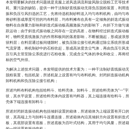
本发明要解决的技术问题就是克服上述风选涡流和旋风除尘脱粉工艺等技
耗、重污染的缺陷，提供一种干法制砂直线振动无筛负压脱粉装置，利用
振和负压引风扫选的工艺，先将待选机制砂料送入均匀布料机构，由均匀
将砂料形成厚度可控的均布料层，均布料摊布在具有一定倾角的斜迭式振
物料在自身重力影响和斜迭式振动板高频激振力的影响下，向斜下方做匀
跃运动；由于斜迭式振动板之间存在一定的高差，在物料经过斜迭式振动
时，物料受直线激振力的作用和板间的落差影响，不断被抛起，形成波浪
状料层；在料层通过板间缝隙时，被负压除尘接引机构通过除尘系统所形
气流穿透，将机制砂中的石粉吹起，形成高浓度含尘气体，再由负压引风
压引风主管至除尘系统进行石粉收集，完成含尘气体的净化和收尘，再将
标的空气外排。
为解决上述技术问题，本发明提供的技术方案为：一种干法制砂直线振动
脱粉装置，包括机架，所述机架上设置有均匀布料机构、封闭斜迭振动机
卸料机构和负压除尘接引机构；
所述均料布料机构包括给料斗、给料壳体、卸料斗，所述给料壳体为“一”字
状，其水平设置，所述给料壳体内设置有均料器，其上端连接有给料斗，
壳体下端连接有卸料斗；
所述封闭斜迭振动机构包括倾斜设置的箱体，所述箱体为上端设置有开口
状，其高端上方与卸料斗连通连接，所述箱体内沿其倾斜方向设置有斜迭
板，其底部设置有底板，所述底板为百叶式结构，其用于均匀风量，所述
的一端设置有振动电机；