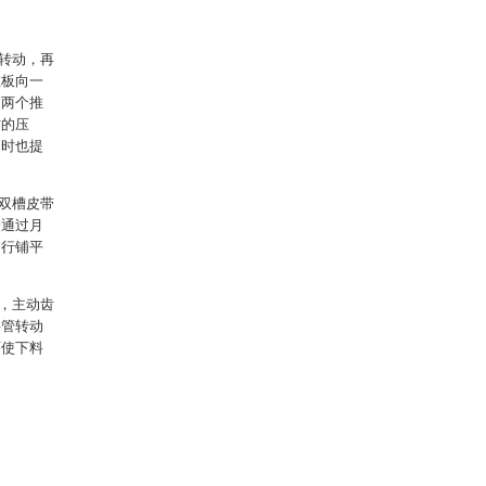
转动，再
推板向一
过两个推
材的压
同时也提
双槽皮带
会通过月
匀行铺平
，主动齿
料管转动
而使下料