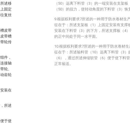
，所述移
（50）远离下料管（3）的一端安装在支架板
块上固定
（50）的扭力，使转动角度的下料管（3）恢
述往复丝
9.根据权利要求7所述的一种用于防水卷材生
征在于：所述支架板（1）上固定安装有支撑
双槽皮带
安装在下料管（3）的下方，所述支撑板（4
个皮带槽
的正中间处于同一水平面。
皮带轮传
10.根据权利要求7所述的一种用于防水卷材
征在于：所述输料管（10）远离下料管（3）
动组件，
（6），通过所述伸缩软管（6）便于使下料
述连接轴
正常输送。
皮带轮、
主动齿轮
端安装在
方，所述
管便于使