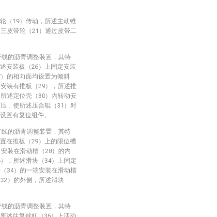
轮（19）传动，所述主动锥
第三皮带轮（21）通过皮带二
产线的沥青调整装置，其特
述安装板（26）上固定安装
7）的相向面均设置为倾斜
动安装有推板（29），所述推
，所述定位壳（30）内转动安
挤压，使所述压合辊（31）对
部设置有复位组件。
产线的沥青调整装置，其特
置在推板（29）上的限位槽
）安装在滑动槽（28）的内
4），所述滑块（34）上固定
块（34）的一端安装在滑动槽
（32）的外侧，所述滑块
产线的沥青调整装置，其特
所述往复丝杠（36）上活动