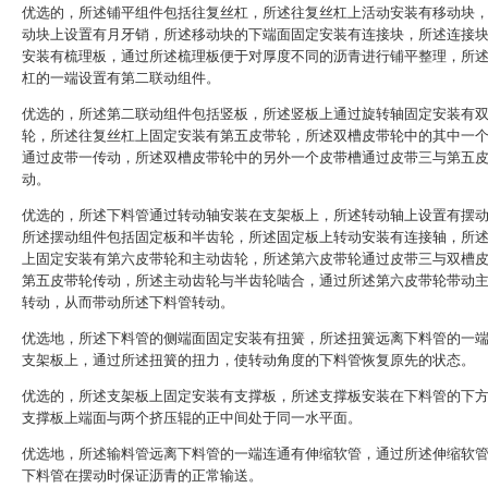
优选的，所述铺平组件包括往复丝杠，所述往复丝杠上活动安装有移动块
动块上设置有月牙销，所述移动块的下端面固定安装有连接块，所述连接
安装有梳理板，通过所述梳理板便于对厚度不同的沥青进行铺平整理，所
杠的一端设置有第二联动组件。
优选的，所述第二联动组件包括竖板，所述竖板上通过旋转轴固定安装有
轮，所述往复丝杠上固定安装有第五皮带轮，所述双槽皮带轮中的其中一
通过皮带一传动，所述双槽皮带轮中的另外一个皮带槽通过皮带三与第五
动。
优选的，所述下料管通过转动轴安装在支架板上，所述转动轴上设置有摆
所述摆动组件包括固定板和半齿轮，所述固定板上转动安装有连接轴，所
上固定安装有第六皮带轮和主动齿轮，所述第六皮带轮通过皮带三与双槽
第五皮带轮传动，所述主动齿轮与半齿轮啮合，通过所述第六皮带轮带动
转动，从而带动所述下料管转动。
优选地，所述下料管的侧端面固定安装有扭簧，所述扭簧远离下料管的一
支架板上，通过所述扭簧的扭力，使转动角度的下料管恢复原先的状态。
优选的，所述支架板上固定安装有支撑板，所述支撑板安装在下料管的下
支撑板上端面与两个挤压辊的正中间处于同一水平面。
优选地，所述输料管远离下料管的一端连通有伸缩软管，通过所述伸缩软
下料管在摆动时保证沥青的正常输送。