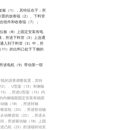
架板（1），其特征在于：所
布置的放卷辊（2）、下料管
合组件和收卷辊（7）；
位板（8）上固定安装有电
接，所述下料管（3）上连通
青通入到下料管（3）中，所
（11）的出料口处于下侧的
所述电机（9）带动第一联
产线的沥青调整装置，其特
2）、U型架（13）和侧板
15），所述U型架（13）内
）的内侧端面固定安装有稳固
驱动轴（18），所述转轴
动锥齿轮（20），所述联动轴
和从动锥齿轮（22），所述从
之间，所述驱动轴（18）上固
所述凸轮（23）的顶端转动安