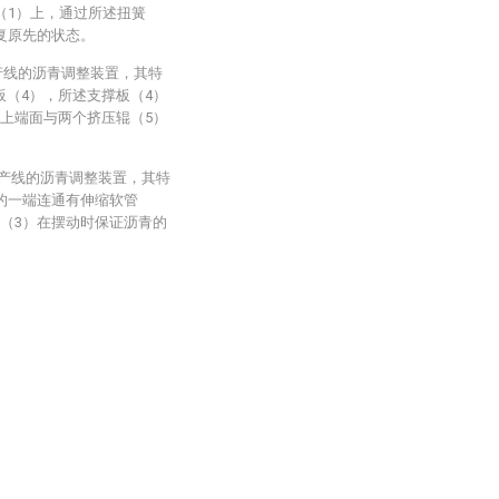
（1）上，通过所述扭簧
复原先的状态。
产线的沥青调整装置，其特
板（4），所述支撑板（4）
）上端面与两个挤压辊（5）
生产线的沥青调整装置，其特
的一端连通有伸缩软管
管（3）在摆动时保证沥青的