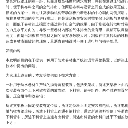
复合对压辊压制在一起，从而形成高强度的防水卷材，并且在通过压辊进
时，便于将布料之间的空气排出，使两层布料与沥青之间合成的效果更佳
描述的方案中，通过往复驱动机构带动刮板沿着卷材的中心朝向两侧摆动
够将卷材内部的空气进行排出，但是该刮板在安装时需要保证刮板与卷材
的一面低于卷材的上端面才能达到排出空气的效果，由于刮板在转动时对
的力是水平方向的，导致一些卷材内部的气体排出的量有限，虽然可以调
高度，但是当刮板有与卷材之间的摩擦系数较大时，刮板在往复转动的过
造成卷材表面皱起的现象，且沥青在铺设时不便于进行均匀铺平整理。
发明内容
本发明的目的在于提供一种用于防水卷材生产线的沥青调整装置，以解决
技术中提出的问题。
为实现上述目的，本发明提供如下技术方案：
一种用于防水卷材生产线的沥青调整装置，包括支架板，所述支架板上由
次安装有两个上下对称布置的放卷辊、下料管、铺平组件、两个对称布置
辊、压合组件和收卷辊；
所述支架板上固定安装有定位板，所述定位板上固定安装有电机，所述电
轴与收卷辊连接，所述下料管上连通有输料管，通过所述输料管便于将沥
下料管中，所述下料管上连通有出料管，所述出料管的出料口处于下侧的
上方；