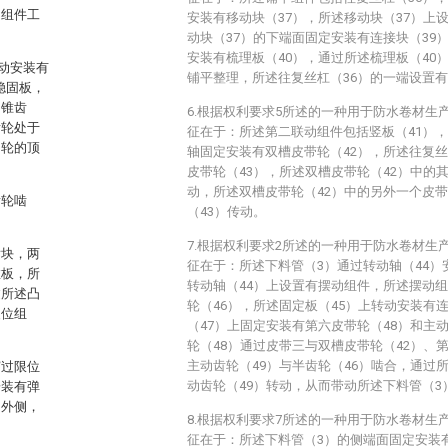
动组件工
安装有移动块（37），所述移动块（37）上
动块（37）的下端面固定安装有连接块（39
安装有梳理板（40），通过所述梳理板（40
动安装有
铺平整理，所述往复丝杠（36）的一端设置
稳固板，
动锥齿
6.根据权利要求5所述的一种用于防水卷材生
齿轮处于
征在于：所述第二联动组件包括竖板（41），
凸轮的顶
轴固定安装有双槽皮带轮（42），所述往复丝
皮带轮（43），所述双槽皮带轮（42）中的
动，所述双槽皮带轮（42）中的另外一个皮
齿轮啮
（43）传动。
7.根据权利要求2所述的一种用于防水卷材生
横块，两
征在于：所述下料管（3）通过转动轴（44）
推板，所
转动轴（44）上设置有摆动组件，所述摆动组
过所述凸
轮（46），所述固定板（45）上转动安装有
复位组
（47）上固定安装有第六皮带轮（48）和主
轮（48）通过皮带三与双槽皮带轮（42）、
主动齿轮（49）与半齿轮（46）啮合，通过
穿过限位
动齿轮（49）转动，从而带动所述下料管（3
安装有弹
的外侧，
8.根据权利要求7所述的一种用于防水卷材生
征在于：所述下料管（3）的侧端面固定安装