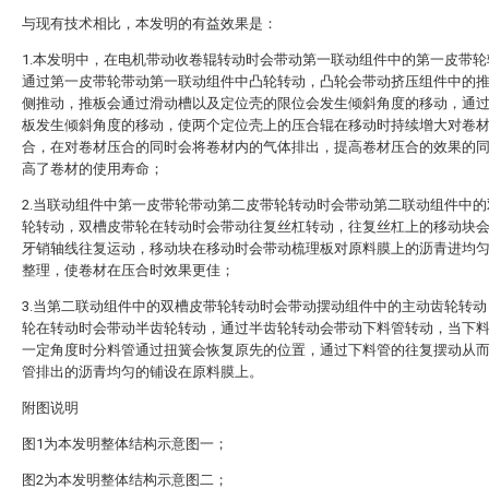
与现有技术相比，本发明的有益效果是：
1.本发明中，在电机带动收卷辊转动时会带动第一联动组件中的第一皮带轮
通过第一皮带轮带动第一联动组件中凸轮转动，凸轮会带动挤压组件中的
侧推动，推板会通过滑动槽以及定位壳的限位会发生倾斜角度的移动，通
板发生倾斜角度的移动，使两个定位壳上的压合辊在移动时持续增大对卷
合，在对卷材压合的同时会将卷材内的气体排出，提高卷材压合的效果的
高了卷材的使用寿命；
2.当联动组件中第一皮带轮带动第二皮带轮转动时会带动第二联动组件中的
轮转动，双槽皮带轮在转动时会带动往复丝杠转动，往复丝杠上的移动块
牙销轴线往复运动，移动块在移动时会带动梳理板对原料膜上的沥青进均
整理，使卷材在压合时效果更佳；
3.当第二联动组件中的双槽皮带轮转动时会带动摆动组件中的主动齿轮转动
轮在转动时会带动半齿轮转动，通过半齿轮转动会带动下料管转动，当下
一定角度时分料管通过扭簧会恢复原先的位置，通过下料管的往复摆动从
管排出的沥青均匀的铺设在原料膜上。
附图说明
图1为本发明整体结构示意图一；
图2为本发明整体结构示意图二；