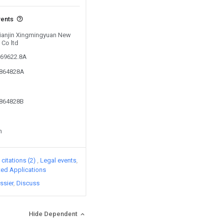
vents
 Tianjin Xingmingyuan New
 Co ltd
269622.8A
7864828A
7864828B
n
citations (2)
Legal events
ated Applications
ssier
Discuss
Hide Dependent