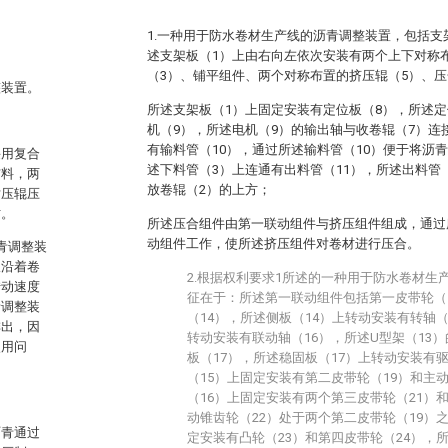
1.一种用于防水卷材生产线的沥青调整装置，包括支
述支架板（1）上由右向左依次安装有两个上下对称
（3）、铺平组件、两个对称布置的挤压辊（5）、压
整装置。
所述支架板（1）上固定安装有定位板（8），所述定
机（9），所述电机（9）的输出轴与收卷辊（7）连
有输料管（10），通过所述输料管（10）便于将沥
采用复合
述下料管（3）上连通有出料管（11），所述出料管
布料，两
放卷辊（2）的上方；
对压辊压
材。
所述压合组件由第一联动组件与挤压组件组成，通过
动组件工作，使所述挤压组件对卷材进行压合。
沥青调整装
板沿着卷
2.根据权利要求1所述的一种用于防水卷材生
转动速度
征在于：所述第一联动组件包括第一皮带轮（1
青调整装
（14），所述侧板（14）上转动安装有转轴（
排出，因
转动安装有联动轴（16），所述U型架（13
使用问
板（17），所述稳固板（17）上转动安装有
（15）上固定安装有第二皮带轮（19）和主
（16）上固定安装有两个第三皮带轮（21）
动锥齿轮（22）处于两个第二皮带轮（19）
沥青通过
定安装有凸轮（23）和第四皮带轮（24），