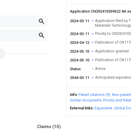
Application CN202410269622.8A e
Application filed by
2024-03-11
Materials Technology
Priority to CN202410
2024-03-11
Publication of CN11
2024-04-12
Application granted
2024-05-10
Publication of CN11
2024-05-10
Active
Status
Anticipated expiratio
2044-03-11
Info
Patent citations (9)
Non-patent 
Similar documents
Priority and Rel
External links
Espacenet
Global Do
Claims
(10)