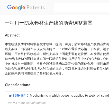
Patents
一种用于防水卷材生产线的沥青调整装置
Abstract
本发明涉及防水材料制备技术领域，提供一种用于防水卷材生产线的沥青
述支架板上由右向左依次安装有两个上下对称布置的放卷辊、下料管、铺
压辊、压合组件和收卷辊，所述支架板上固定安装有定位板。本发明在使
动收卷辊转动的同时会通过第一联动组件带动挤压组件中的凸轮转动，凸
中的推板向一侧推动，推板会通过滑动槽以及定位壳的限位会发生倾斜角
的压合辊在移动时持续增大对卷材的压合，在对卷材压合的同时会将卷材
合的效果的同时也提高了卷材的使用寿命。
Classifications
B65H18/10
Mechanisms in which power is applied to web-roll spind
View 5 more classifications