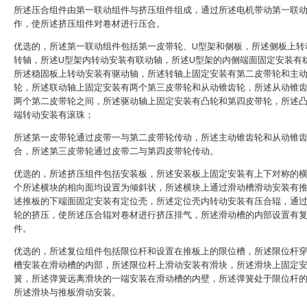
所述压合组件由第一联动组件与挤压组件组成，通过所述电机带动第一联
作，使所述挤压组件对卷材进行压合。
优选的，所述第一联动组件包括第一皮带轮、U型架和侧板，所述侧板上转
转轴，所述U型架内转动安装有联动轴，所述U型架的内侧端面固定安装有
所述稳固板上转动安装有驱动轴，所述转轴上固定安装有第二皮带轮和主
轮，所述联动轴上固定安装有两个第三皮带轮和从动锥齿轮，所述从动锥
两个第二皮带轮之间，所述驱动轴上固定安装有凸轮和第四皮带轮，所述
端转动安装有滚珠；
所述第一皮带轮通过皮带一与第二皮带轮传动，所述主动锥齿轮和从动锥
合，所述第三皮带轮通过皮带二与第四皮带轮传动。
优选的，所述挤压组件包括安装板，所述安装板上固定安装有上下对称的
个所述横块的相向面均设置为倾斜状，所述横块上通过滑动槽滑动安装有
述推板的下端面固定安装有定位壳，所述定位壳内转动安装有压合辊，通
轮的挤压，使所述压合辊对卷材进行挤压排气，所述滑动槽的内部设置有
件。
优选的，所述复位组件包括限位杆和设置在推板上的限位槽，所述限位杆
槽安装在滑动槽的内部，所述限位杆上滑动安装有滑块，所述滑块上固定
簧，所述弹簧远离滑块的一端安装在滑动槽的内壁，所述弹簧处于限位杆
所述滑块与推板滑动安装。