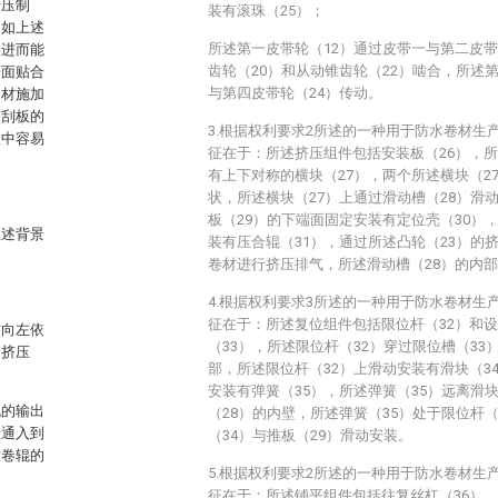
行压制
装有滚珠（25）；
，如上述
所述第一皮带轮（12）通过皮带一与第二皮带
，进而能
齿轮（20）和从动锥齿轮（22）啮合，所述
表面贴合
与第四皮带轮（24）传动。
卷材施加
整刮板的
3.根据权利要求2所述的一种用于防水卷材生
程中容易
征在于：所述挤压组件包括安装板（26），所
有上下对称的横块（27），两个所述横块（2
状，所述横块（27）上通过滑动槽（28）滑
板（29）的下端面固定安装有定位壳（30）
上述背景
装有压合辊（31），通过所述凸轮（23）的
卷材进行挤压排气，所述滑动槽（28）的内
4.根据权利要求3所述的一种用于防水卷材生
征在于：所述复位组件包括限位杆（32）和设
右向左依
（33），所述限位杆（32）穿过限位槽（33
的挤压
部，所述限位杆（32）上滑动安装有滑块（3
安装有弹簧（35），所述弹簧（35）远离滑
机的输出
（28）的内壁，所述弹簧（35）处于限位杆
青通入到
（34）与推板（29）滑动安装。
放卷辊的
5.根据权利要求2所述的一种用于防水卷材生
征在于：所述铺平组件包括往复丝杠（36），