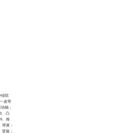
伸缩软
第一皮带
驱动轴；
3、凸
9、推
5、弹簧；
1、竖板；