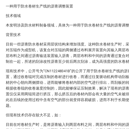
一种用于防水卷材生产线的沥青调整装置
技术领域
本发明涉及防水材料制备领域，具体为一种用于防水卷材生产线的沥青调
背景技术
目前一些沥青防水卷材采用层状结构来增加强度。这种防水卷材生产时，
对压辊作为成型机，该复合对压辊的两侧通过布料展开装置向其输入两层
层布料之间通过沥青输送装置输入沥青，两层布料和中间的沥青通过复合
制在一起，所述的刮涂改性沥青至少前后两次刮涂，成为高强度的防水卷
现有技术中，公开号为“CN112248341B”的公开了用于防水卷材生产线的
置，通过收卷辊对完成压制的卷材进行收卷，而通过往复驱动机构带动刮
材的中心朝向两侧摆动，进而能够将卷材内部的空气进行排出，而刮板的
根据收卷辊的收卷速度控制的，因此能够保证压制效果，解决了现有的沥
置仅仅采用两辊筒进行挤压，那么挤压后的卷材内部会有大量的空气未被
此在后续的使用过程中含有空气的部分就变得容易破损，进而不利于长期
题。
但现有技术仍存在较大不足，如：
目前在对卷材生产时，是将沥青输入到两层布料之间，两层布料和中间的