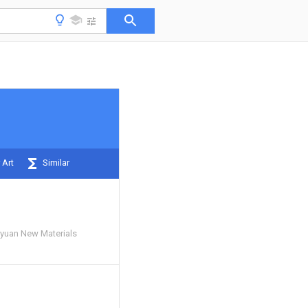
 Art
Similar
gyuan New Materials