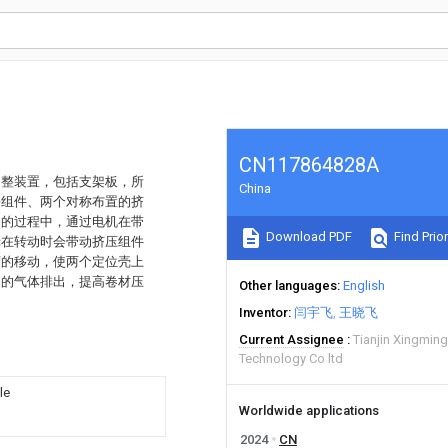
CN117864828A
调整装置，包括支架板，所
China
平组件、两个对称布置的挤
用的过程中，通过电机在带
Download PDF
Find Prior
轮在转动时会带动挤压组件
度的移动，使两个定位壳上
内的气体排出，提高卷材压
Other languages
English
Inventor
闫宇飞
王晓飞
Current Assignee
Tianjin Xingmin
Technology Co ltd
le
Worldwide applications
2024
CN