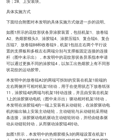
块；28、上安装块。
具体实施方式
下面结合附图对本发明的具体实施方式做进一步的说明。
如图1所示的花纹形状各异涂胶装置，包括机架1、放卷辊
A2、热熔胶模头3、涂胶辊4、涂胶压辊5、复合辊6、复合
压辊7、放卷辊B8和收卷辊9，机架1包括左右两个平行设
置的支撑板和多根左右两端分别与支撑板固定连接的连接
杆（图中未示出），本发明中的花纹形状各异系指本申请
可以通过更换不同的涂胶辊4，以加工出热熔胶上有不同形
状花纹的运动胶带。
本发明中的放卷辊A2的两端可拆卸的安装在机架1前端的
左右两侧并可相对机架1转动，用于在使用状态下放卷纸张
11，涂胶辊4的两端与机架1转动连接，并且由安装在机架
1上的涂胶驱动电机（图中未示出）驱动相对机架1转动，
本发明在涂胶辊4的一端上安装有从动链轮，在涂胶驱动电
机的输出轴上安装主动链轮，主动链轮与从动链轮采用链
条连接，涂胶驱动电机驱动主动链轮转动，并经由链条驱
动从动链轮转动，从而驱动涂胶辊4转动。
如图1所示，本发明中的热熔胶模头3的两端设置在机架1