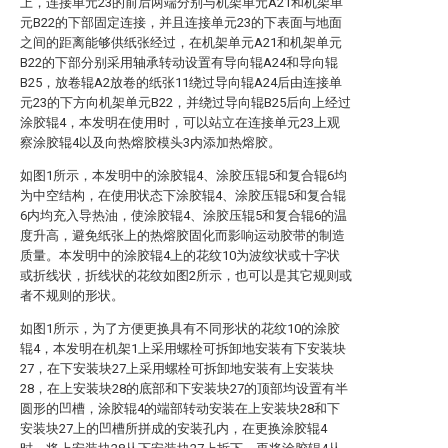
上，连接单元23的前后两端分别与机架单元A21和机架单
元B22的下部固定连接，并且连接单元23的下表面与地面
之间的距离能够供纸张经过，在机架单元A21和机架单元
B22的下部分别采用轴承转动设置有导向辊A24和导向辊
B25，放卷辊A2放卷的纸张11绕过导向辊A24后由连接单
元23的下方向机架单元B22，并绕过导向辊B25后向上经过
涂胶辊4，本发明在使用时，可以站立在连接单元23上观
察涂胶辊4以及向热熔胶模头3内添加热熔胶。
如图1所示，本发明中的涂胶辊4、涂胶压辊5和复合辊6均
为中空结构，在使用状态下涂胶辊4、涂胶压辊5和复合辊
6内均充入导热油，使涂胶辊4、涂胶压辊5和复合辊6的温
度升高，避免纸张上的热熔胶固化而影响运动胶带的制造
质量。本发明中的涂胶辊4上的花纹10为波纹状或十字状
或折线状，折线状的花纹如图2所示，也可以是其它规则或
者不规则的形状。
如图1所示，为了方便更换具有不同形状的花纹10的涂胶
辊4，本发明在机架1上采用螺栓可拆卸地安装有下安装块
27，在下安装块27上采用螺栓可拆卸地安装有上安装块
28，在上安装块28的底部和下安装块27的顶部均设置有半
圆形的凹槽，涂胶辊4的端部转动安装在上安装块28和下
安装块27上的凹槽所拼成的安装孔内，在更换涂胶辊4