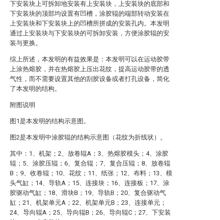
下安装块上可拆卸地安装有上安装块，上安装块的底部和
下安装块的顶部均设置有凹槽，涂胶辊的端部转动安装在
上安装块和下安装块上的凹槽所拼成的安装孔内。本发明
通过上安装块与下安装块的可拆卸安装，方便涂胶辊的安
装与更换。
综上所述，本发明的有益效果是：本发明可以在运动胶带
上涂热熔胶，并在热熔胶上压出花纹，提高运动胶带的透
气性，而不需要设置其他的刮胶设备或者打孔设备，简化
了本发明的结构。
附图说明
图1是本发明的结构示意图。
图2是本发明中涂胶辊的结构示意图（花纹为折线状）。
其中：1、机架；2、放卷辊A；3、热熔胶模头；4、涂胶
辊；5、涂胶压辊；6、复合辊；7、复合压辊；8、放卷辊
B；9、收卷辊；10、花纹；11、纸张；12、布料；13、模
头气缸；14、导轨A；15、连接块；16、连接板；17、涂
胶驱动气缸；18、滑块B；19、导轨B；20、复合驱动气
缸；21、机架单元A；22、机架单元B；23、连接单元；
24、导向辊A；25、导向辊B；26、导向辊C；27、下安装