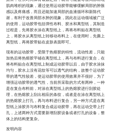
肌肉堆积的现象，通过使用运动胶带能够缓解局部的肿胀
感以及疼痛感，而且还能加速局部的血液循环和新陈代
谢，有利于改善局部水肿的现象，因此在运动领域被广泛
的使用，运动胶带包括弹性布料、胶水和离型纸，其制造
过程是，先将胶水涂在离型纸上，再将布料贴在离型纸
上，将胶水从离型纸上转移动布料上，在使用时，先撕上
离型纸，再将胶带贴在皮肤表面即可。
现有的运动胶带，受限于热熔胶的特性，流动性差，只能
加热后将热熔胶平铺在离型纸上，再与布料进行复合，在
将布料贴合在离型纸上制成运动胶带以后，由于胶水涂抹
均匀，胶水上没有花纹等可以透气的结构，故整个运动胶
带的透气性较差，使运动胶带的使用效果并不很好，为了
增强运动胶带的透气性，当前所采取的方式有两种，一种
是在复合布料前，对涂在离型纸上的热熔胶进行刮胶处
理，在热熔胶上刮出相应的条纹，或者是在涂在离型纸上
的热熔胶上打孔，再与布料进行复合，另一种方式是在离
型纸上涂胶并与布料复合成运动胶带，再在运动交带上打
孔，上述两种方式需要新增刮胶设备或者打孔的设备，整
体上的结构更复杂。
发明内容