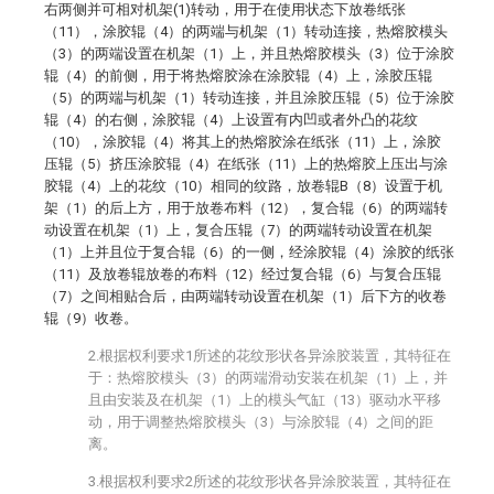
右两侧并可相对机架(1)转动，用于在使用状态下放卷纸张
（11），涂胶辊（4）的两端与机架（1）转动连接，热熔胶模头
（3）的两端设置在机架（1）上，并且热熔胶模头（3）位于涂胶
辊（4）的前侧，用于将热熔胶涂在涂胶辊（4）上，涂胶压辊
（5）的两端与机架（1）转动连接，并且涂胶压辊（5）位于涂胶
辊（4）的右侧，涂胶辊（4）上设置有内凹或者外凸的花纹
（10），涂胶辊（4）将其上的热熔胶涂在纸张（11）上，涂胶
压辊（5）挤压涂胶辊（4）在纸张（11）上的热熔胶上压出与涂
胶辊（4）上的花纹（10）相同的纹路，放卷辊B（8）设置于机
架（1）的后上方，用于放卷布料（12），复合辊（6）的两端转
动设置在机架（1）上，复合压辊（7）的两端转动设置在机架
（1）上并且位于复合辊（6）的一侧，经涂胶辊（4）涂胶的纸张
（11）及放卷辊放卷的布料（12）经过复合辊（6）与复合压辊
（7）之间相贴合后，由两端转动设置在机架（1）后下方的收卷
辊（9）收卷。
2.根据权利要求1所述的花纹形状各异涂胶装置，其特征在
于：热熔胶模头（3）的两端滑动安装在机架（1）上，并
且由安装及在机架（1）上的模头气缸（13）驱动水平移
动，用于调整热熔胶模头（3）与涂胶辊（4）之间的距
离。
3.根据权利要求2所述的花纹形状各异涂胶装置，其特征在