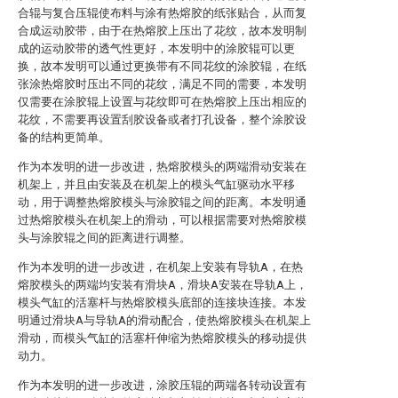
合辊与复合压辊使布料与涂有热熔胶的纸张贴合，从而复
合成运动胶带，由于在热熔胶上压出了花纹，故本发明制
成的运动胶带的透气性更好，本发明中的涂胶辊可以更
换，故本发明可以通过更换带有不同花纹的涂胶辊，在纸
张涂热熔胶时压出不同的花纹，满足不同的需要，本发明
仅需要在涂胶辊上设置与花纹即可在热熔胶上压出相应的
花纹，不需要再设置刮胶设备或者打孔设备，整个涂胶设
备的结构更简单。
作为本发明的进一步改进，热熔胶模头的两端滑动安装在
机架上，并且由安装及在机架上的模头气缸驱动水平移
动，用于调整热熔胶模头与涂胶辊之间的距离。本发明通
过热熔胶模头在机架上的滑动，可以根据需要对热熔胶模
头与涂胶辊之间的距离进行调整。
作为本发明的进一步改进，在机架上安装有导轨A，在热
熔胶模头的两端均安装有滑块A，滑块A安装在导轨A上，
模头气缸的活塞杆与热熔胶模头底部的连接块连接。本发
明通过滑块A与导轨A的滑动配合，使热熔胶模头在机架上
滑动，而模头气缸的活塞杆伸缩为热熔胶模头的移动提供
动力。
作为本发明的进一步改进，涂胶压辊的两端各转动设置有