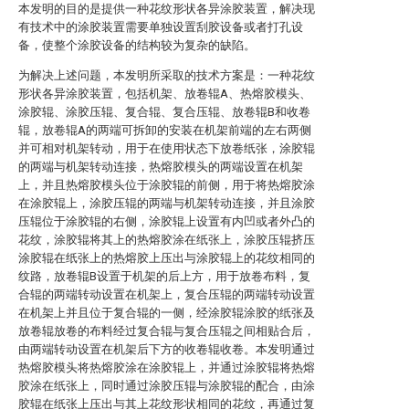
本发明的目的是提供一种花纹形状各异涂胶装置，解决现
有技术中的涂胶装置需要单独设置刮胶设备或者打孔设
备，使整个涂胶设备的结构较为复杂的缺陷。
为解决上述问题，本发明所采取的技术方案是：一种花纹
形状各异涂胶装置，包括机架、放卷辊A、热熔胶模头、
涂胶辊、涂胶压辊、复合辊、复合压辊、放卷辊B和收卷
辊，放卷辊A的两端可拆卸的安装在机架前端的左右两侧
并可相对机架转动，用于在使用状态下放卷纸张，涂胶辊
的两端与机架转动连接，热熔胶模头的两端设置在机架
上，并且热熔胶模头位于涂胶辊的前侧，用于将热熔胶涂
在涂胶辊上，涂胶压辊的两端与机架转动连接，并且涂胶
压辊位于涂胶辊的右侧，涂胶辊上设置有内凹或者外凸的
花纹，涂胶辊将其上的热熔胶涂在纸张上，涂胶压辊挤压
涂胶辊在纸张上的热熔胶上压出与涂胶辊上的花纹相同的
纹路，放卷辊B设置于机架的后上方，用于放卷布料，复
合辊的两端转动设置在机架上，复合压辊的两端转动设置
在机架上并且位于复合辊的一侧，经涂胶辊涂胶的纸张及
放卷辊放卷的布料经过复合辊与复合压辊之间相贴合后，
由两端转动设置在机架后下方的收卷辊收卷。本发明通过
热熔胶模头将热熔胶涂在涂胶辊上，并通过涂胶辊将热熔
胶涂在纸张上，同时通过涂胶压辊与涂胶辊的配合，由涂
胶辊在纸张上压出与其上花纹形状相同的花纹，再通过复