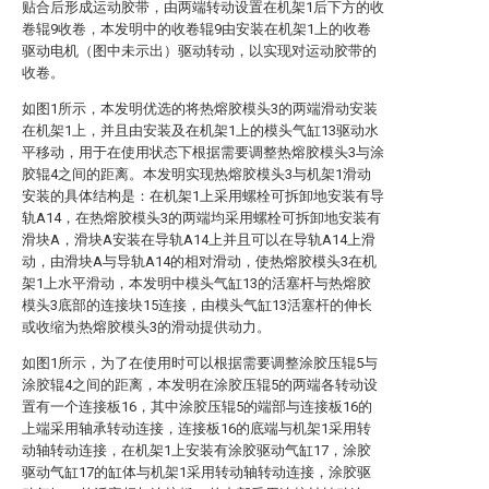
贴合后形成运动胶带，由两端转动设置在机架1后下方的收
卷辊9收卷，本发明中的收卷辊9由安装在机架1上的收卷
驱动电机（图中未示出）驱动转动，以实现对运动胶带的
收卷。
如图1所示，本发明优选的将热熔胶模头3的两端滑动安装
在机架1上，并且由安装及在机架1上的模头气缸13驱动水
平移动，用于在使用状态下根据需要调整热熔胶模头3与涂
胶辊4之间的距离。本发明实现热熔胶模头3与机架1滑动
安装的具体结构是：在机架1上采用螺栓可拆卸地安装有导
轨A14，在热熔胶模头3的两端均采用螺栓可拆卸地安装有
滑块A，滑块A安装在导轨A14上并且可以在导轨A14上滑
动，由滑块A与导轨A14的相对滑动，使热熔胶模头3在机
架1上水平滑动，本发明中模头气缸13的活塞杆与热熔胶
模头3底部的连接块15连接，由模头气缸13活塞杆的伸长
或收缩为热熔胶模头3的滑动提供动力。
如图1所示，为了在使用时可以根据需要调整涂胶压辊5与
涂胶辊4之间的距离，本发明在涂胶压辊5的两端各转动设
置有一个连接板16，其中涂胶压辊5的端部与连接板16的
上端采用轴承转动连接，连接板16的底端与机架1采用转
动轴转动连接，在机架1上安装有涂胶驱动气缸17，涂胶
驱动气缸17的缸体与机架1采用转动轴转动连接，涂胶驱