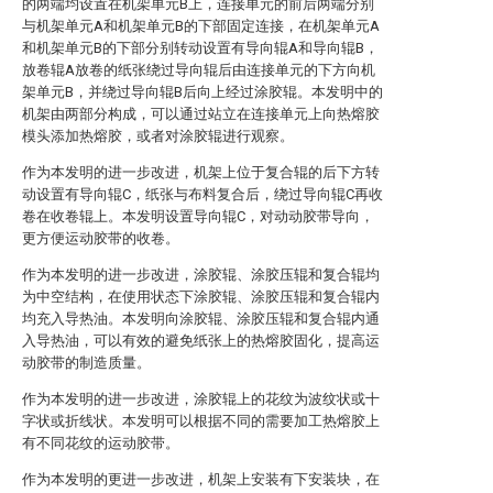
的两端均设置在机架单元B上，连接单元的前后两端分别
与机架单元A和机架单元B的下部固定连接，在机架单元A
和机架单元B的下部分别转动设置有导向辊A和导向辊B，
放卷辊A放卷的纸张绕过导向辊后由连接单元的下方向机
架单元B，并绕过导向辊B后向上经过涂胶辊。本发明中的
机架由两部分构成，可以通过站立在连接单元上向热熔胶
模头添加热熔胶，或者对涂胶辊进行观察。
作为本发明的进一步改进，机架上位于复合辊的后下方转
动设置有导向辊C，纸张与布料复合后，绕过导向辊C再收
卷在收卷辊上。本发明设置导向辊C，对动动胶带导向，
更方便运动胶带的收卷。
作为本发明的进一步改进，涂胶辊、涂胶压辊和复合辊均
为中空结构，在使用状态下涂胶辊、涂胶压辊和复合辊内
均充入导热油。本发明向涂胶辊、涂胶压辊和复合辊内通
入导热油，可以有效的避免纸张上的热熔胶固化，提高运
动胶带的制造质量。
作为本发明的进一步改进，涂胶辊上的花纹为波纹状或十
字状或折线状。本发明可以根据不同的需要加工热熔胶上
有不同花纹的运动胶带。
作为本发明的更进一步改进，机架上安装有下安装块，在