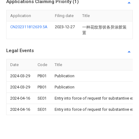
Applications Claiming Priority (1)
Application
Filing date
Title
CN202311812639.5A
2023-12-27
一种花纹形状各异涂胶装
置
Legal Events
Date
Code
Title
2024-03-29
PB01
Publication
2024-03-29
PB01
Publication
2024-04-16
SE01
Entry into force of request for substantive exa
2024-04-16
SE01
Entry into force of request for substantive exa