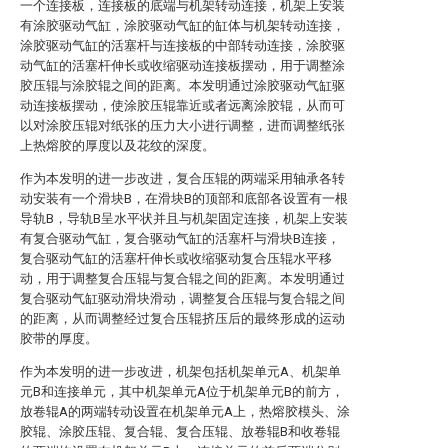
一个连接板，连接板的底端与机架转动连接，机架上安装
有涂胶驱动气缸，涂胶驱动气缸的缸体与机架转动连接，
涂胶驱动气缸的活塞杆与连接板的中部转动连接，涂胶驱
动气缸的活塞杆伸长或收缩驱动连接板摆动，用于调整涂
胶压辊与涂胶辊之间的距离。本发明通过涂胶驱动气缸驱
动连接板摆动，使涂胶压辊靠近或者远离涂胶辊，从而可
以对涂胶压辊对纸张的压力大小进行调整，进而调整纸张
上热熔胶的厚度以及花纹的深度。
作为本发明的进一步改进，复合压辊的两端采用轴承各转
动安装有一个滑块B，在滑块B的顶部和底部各设置有一根
导轨B，导轨B呈水平状并且与机架固定连接，机架上安装
有复合驱动气缸，复合驱动气缸的活塞杆与滑块B连接，
复合驱动气缸的活塞杆伸长或收缩驱动复合压辊水平移
动，用于调整复合压辊与复合辊之间的距离。本发明通过
复合驱动气缸驱动滑块滑动，调整复合压辊与复合辊之间
的距离，从而调整经过复合压辊挤压后的最终形成的运动
胶带的厚度。
作为本发明的进一步改进，机架包括机架单元A、机架单
元B和连接单元，其中机架单元A位于机架单元B的前方，
放卷辊A的两端转动设置在机架单元A上，热熔胶模头、涂
胶辊、涂胶压辊、复合辊、复合压辊、放卷辊B和收卷辊