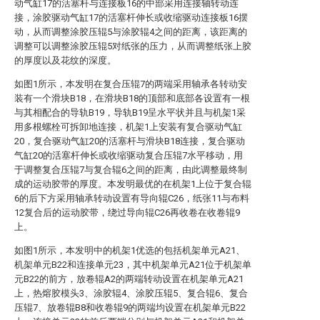
动气缸17的活塞杆与连接板16的中部采用连接轴转动连
接，涂胶驱动气缸17的活塞杆伸长或收缩驱动连接板16摆
动，从而调整涂胶压辊5与涂胶辊4之间的距离，该距离的
调整可以调整涂胶压辊5对纸张的压力，从而调整纸张上胶
的厚度以及花纹的深度。
如图1所示，本发明在复合压辊7的两端采用轴承各转动安
装有一个滑块B18，在滑块B18的顶部和底部各设置有一根
与其相配合的导轨B19，导轨B19呈水平状并且与机架1采
用多根螺栓可拆卸地连接，机架1上安装有复合驱动气缸
20，复合驱动气缸20的活塞杆与滑块B18连接，复合驱动
气缸20的活塞杆伸长或收缩驱动复合压辊7水平移动，用
于调整复合压辊7与复合辊6之间的距离，由此调整最终制
成的运动胶带的厚度。本发明最优的在机架1上位于复合辊
6的后下方采用轴承转动设置有导向辊C26，纸张11与布料
12复合后的运动胶带，绕过导向辊C26再收卷在收卷辊9
上。
如图1所示，本发明中的机架1优选的包括机架单元A21、
机架单元B22和连接单元23，其中机架单元A21位于机架单
元B22的前方，放卷辊A2的两端转动设置在机架单元A21
上，热熔胶模头3、涂胶辊4、涂胶压辊5、复合辊6、复合
压辊7、放卷辊B8和收卷辊9的两端均设置在机架单元B22