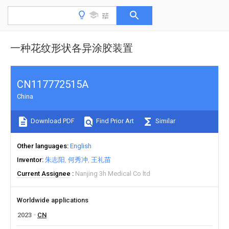
一种花纹形状各异涂胶装置
CN117772515A
China
Download PDF
Find Prior Art
Similar
Other languages
English
Inventor
朱志阳
何秀冲
王礼苗
Current Assignee
Nanjing 3h Medical Co ltd
Worldwide applications
2023
CN