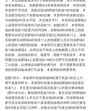
上，并且热熔胶模头3位于涂胶辊4的前侧，用于将热熔胶
涂在涂胶辊4上，热熔胶模头3本身系现有技术，对其结构
本发明不予详述，涂胶压辊5的两端与机架1转动连接，并
且涂胶压辊5位于涂胶辊4的右侧，本发明中的涂胶压辊5
与涂胶辊4均呈水平状，并且相互平行，本发明在涂胶辊4
上设置有内凹或者外凸的花纹10，如图2所示，本发明优
选的将花纹10设置为内凹结构，涂胶辊4转动将其上的热
熔胶涂在经过涂胶辊4与涂胶压辊5之间的纸张11上，涂胶
压辊5挤压涂胶辊4在纸张11上的热熔胶上压出与涂胶辊4
上的花纹10相同的纹路，本发明可以通过更换具有不同花
纹10的涂胶辊4，从而在涂于纸张上的热熔胶上压出不同
的纹路，如纹路的样式、疏密等，相较于现有技术，本发
明通过在涂胶辊4上设置花纹10的方式即可在热熔胶上加
工出纹路，以增强运动胶带的透气性，而不需要再设置其
他的刮胶设备或者打孔设备，本发明的结构更简单。
如图1所示，本发明中的放卷辊B8设置于机架1的后上方，
用于放卷布料12，本发明中的复合辊6的两端转动设置在
机架1上，并且复合辊6由安装在机架1上的复合驱动电机
（图中未示出）驱动相对机架1转动，复合压辊7的两端转
动设置在机架1上并且位于复合辊6的后侧，经涂胶辊4涂
胶并且压有花纹的纸张11及放卷辊放卷的布料12经过复合
辊6与复合压辊7之间时，由复合压辊7与复合辊6的挤压相