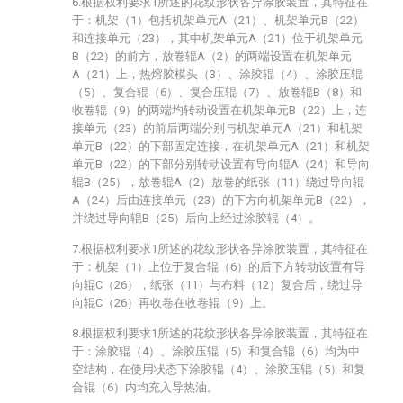
6.根据权利要求1所述的花纹形状各异涂胶装置，其特征在
于：机架（1）包括机架单元A（21）、机架单元B（22）
和连接单元（23），其中机架单元A（21）位于机架单元
B（22）的前方，放卷辊A（2）的两端设置在机架单元
A（21）上，热熔胶模头（3）、涂胶辊（4）、涂胶压辊
（5）、复合辊（6）、复合压辊（7）、放卷辊B（8）和
收卷辊（9）的两端均转动设置在机架单元B（22）上，连
接单元（23）的前后两端分别与机架单元A（21）和机架
单元B（22）的下部固定连接，在机架单元A（21）和机架
单元B（22）的下部分别转动设置有导向辊A（24）和导向
辊B（25），放卷辊A（2）放卷的纸张（11）绕过导向辊
A（24）后由连接单元（23）的下方向机架单元B（22），
并绕过导向辊B（25）后向上经过涂胶辊（4）。
7.根据权利要求1所述的花纹形状各异涂胶装置，其特征在
于：机架（1）上位于复合辊（6）的后下方转动设置有导
向辊C（26），纸张（11）与布料（12）复合后，绕过导
向辊C（26）再收卷在收卷辊（9）上。
8.根据权利要求1所述的花纹形状各异涂胶装置，其特征在
于：涂胶辊（4）、涂胶压辊（5）和复合辊（6）均为中
空结构，在使用状态下涂胶辊（4）、涂胶压辊（5）和复
合辊（6）内均充入导热油。