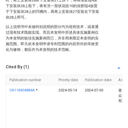
时，将上安装块28从下安装块27上拆下，再将涂胶辊4从
下安装块28上取下，将有另一形状花纹10的涂胶辊4放置
于下安装块28上的凹槽内，再将上安装块27安装在下安装
块28上即可。
以上说明书中未做特别说明的部分均为现有技术，或者通
过现有技术既能实现。而且本发明中所述具体实施案例仅
为本发明的较佳实施案例而已，并非用来限定本发明的实
施范围。即凡依本发明申请专利范围的内容所作的等效变
化与修饰，都应作为本发明的技术范畴。
Cited By (1)
Publication number
Priority date
Publication date
Assi
CN118404884A
*
2024-05-14
2024-07-30
青岛
众新
有限