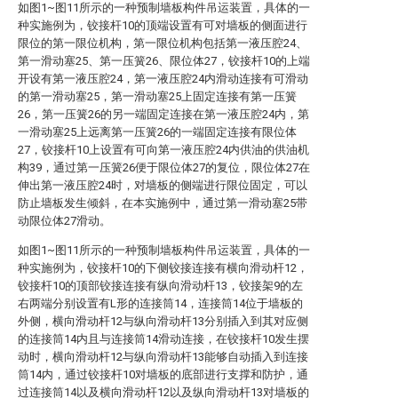
如图1~图11所示的一种预制墙板构件吊运装置，具体的一
种实施例为，铰接杆10的顶端设置有可对墙板的侧面进行
限位的第一限位机构，第一限位机构包括第一液压腔24、
第一滑动塞25、第一压簧26、限位体27，铰接杆10的上端
开设有第一液压腔24，第一液压腔24内滑动连接有可滑动
的第一滑动塞25，第一滑动塞25上固定连接有第一压簧
26，第一压簧26的另一端固定连接在第一液压腔24内，第
一滑动塞25上远离第一压簧26的一端固定连接有限位体
27，铰接杆10上设置有可向第一液压腔24内供油的供油机
构39，通过第一压簧26便于限位体27的复位，限位体27在
伸出第一液压腔24时，对墙板的侧端进行限位固定，可以
防止墙板发生倾斜，在本实施例中，通过第一滑动塞25带
动限位体27滑动。
如图1~图11所示的一种预制墙板构件吊运装置，具体的一
种实施例为，铰接杆10的下侧铰接连接有横向滑动杆12，
铰接杆10的顶部铰接连接有纵向滑动杆13，铰接架9的左
右两端分别设置有L形的连接筒14，连接筒14位于墙板的
外侧，横向滑动杆12与纵向滑动杆13分别插入到其对应侧
的连接筒14内且与连接筒14滑动连接，在铰接杆10发生摆
动时，横向滑动杆12与纵向滑动杆13能够自动插入到连接
筒14内，通过铰接杆10对墙板的底部进行支撑和防护，通
过连接筒14以及横向滑动杆12以及纵向滑动杆13对墙板的