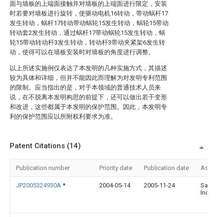
面与墙板的上端面接触并对墙板的上端面进行限定，安装
时若要对墙板进行旋转，使驱动电机16转动，带动蜗杆17
发生转动，蜗杆17转动带动蜗轮15发生转动，蜗轮15带动
转动套2发生转动，通过蜗杆17带动蜗轮15发生转动，蜗
轮15带动转动杆3发生转动，转动杆3带动夹紧架6发生转
动，使得可以在墙板安装时对墙板的角度进行调整。
以上所述实施例仅表达了本发明的几种实施方式，其描述
较为具体和详细，但并不能因此而理解为对发明专利范围
的限制。应当指出的是，对于本领域的普通技术人员来
说，在不脱离本发明构思的前提下，还可以做出若干变形
和改进，这些都属于本发明的保护范围。因此，本发明专
利的保护范围应以所附权利要求为准。
Patent Citations (14)
Publication number
Priority date
Publication date
Assi
JP2005324930A
*
2004-05-14
2005-11-24
Sank
Inc