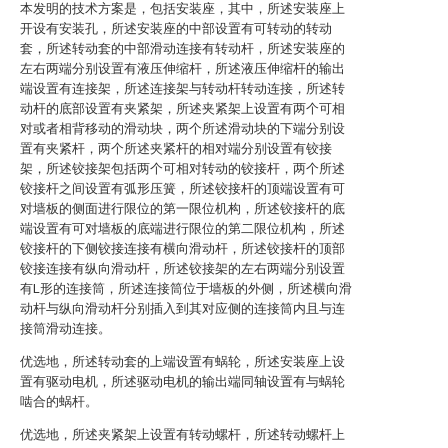
本发明的技术方案是，包括安装座，其中，所述安装座上
开设有安装孔，所述安装座的中部设置有可转动的转动
套，所述转动套的中部滑动连接有转动杆，所述安装座的
左右两端分别设置有液压伸缩杆，所述液压伸缩杆的输出
端设置有连接架，所述连接架与转动杆转动连接，所述转
动杆的底部设置有夹紧架，所述夹紧架上设置有两个可相
对或者相背移动的滑动块，两个所述滑动块的下端分别设
置有夹紧杆，两个所述夹紧杆的相对端分别设置有铰接
架，所述铰接架包括两个可相对转动的铰接杆，两个所述
铰接杆之间设置有弧形压簧，所述铰接杆的顶端设置有可
对墙板的侧面进行限位的第一限位机构，所述铰接杆的底
端设置有可对墙板的底端进行限位的第二限位机构，所述
铰接杆的下侧铰接连接有横向滑动杆，所述铰接杆的顶部
铰接连接有纵向滑动杆，所述铰接架的左右两端分别设置
有L形的连接筒，所述连接筒位于墙板的外侧，所述横向滑
动杆与纵向滑动杆分别插入到其对应侧的连接筒内且与连
接筒滑动连接。
优选地，所述转动套的上端设置有蜗轮，所述安装座上设
置有驱动电机，所述驱动电机的输出端同轴设置有与蜗轮
啮合的蜗杆。
优选地，所述夹紧架上设置有转动螺杆，所述转动螺杆上