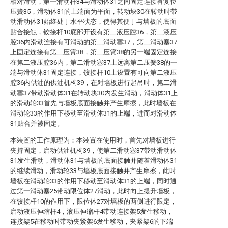
相对滑动，第一滑动杆34与滑动体31之间固定连接有复位
压簧35，滑动体31的上端面为平面，转动块30在转动时带
动滑动体31始终处于水平状态，使得其便于与墙板的底面
贴合接触，铰接杆10底部开设有第二液压腔36，第二液压
腔36内滑动连接有可滑动的第二滑动塞37，第二滑动塞37
上固定连接有第二压簧38，第二压簧38的另一端固定连接
在第二液压腔36内，第二滑动塞37上远离第二压簧38的一
端与滑动体31固定连接，铰接杆10上设置有可向第二液压
腔36内供油的供油机构39，在对墙板进行起吊时，第二滑
动塞37带动滑动体31在转动块30内发生滑动，滑动体31上
的滑动轮33首先与墙板底面接触并产生摩擦，此时墙板在
滑动轮33的作用下移动至滑动体31的上端，进而对滑动体
31贴合并被固定。
本装置的工作原理为：本装置在使用时，首先对墙板进行
夹持固定，启动供油机构39，使第二滑动塞37带动滑动体
31发生滑动，滑动体31与墙板的底面接触并随着滑动体31
的继续滑动，滑动轮33与墙板底面接触并产生摩擦，此时
墙板在滑动轮33的作用下移动至滑动体31的上端，同时通
过第一滑动塞25带动限位体27滑动，此时向上提升墙板，
在铰接杆10的作用下，限位体27对墙板的两侧进行限定，
启动液压伸缩杆4，液压伸缩杆4带动连接架5发生移动，
连接架5在移动时带动夹紧架6发生移动，夹紧架6的下端