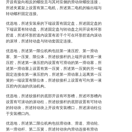
开设有旋向相反的螺纹且与其对应侧的滑动块螺纹连接，
所述夹紧架上设置有第二电机，所述第二电机的输出端与
转动螺杆固定连接。
优选地，所述安装座的下端设置有固定盘，所述固定盘的
下端设置有转动盘，所述固定盘与转动盘之间开设有环形
腔道，所述环形腔道内设置有若干个可在环形腔道内滚动
的滚球，所述转动盘与转动套固定连接。
优选地，所述第一限位机构包括第一液压腔、第一滑动
塞、第一压簧、限位体，所述铰接杆的上端开设有第一液
压腔，所述第一液压腔内设置有可滑动的第一滑动塞，所
述第一滑动塞上设置有第一压簧，所述第一压簧的另一端
固定连接在第一液压腔内，所述第一滑动塞上远离第一压
簧的一端设置有限位体，所述铰接杆上设置有可向第一液
压腔内供油的供油机构。
优选地，所述铰接杆的底部开设有环形槽，所述环形槽内
设置有可滚动的滚动柱，所述铰接杆的底部设置有可转动
的转动块，所述转动块上开设有安装槽口，所述滚动柱位
于安装槽口内。
优选地，所述第二限位机构包括滑动体、滑道、滑动轮、
第一滑动杆、第二压簧，所述转动块内滑动连接有滑动