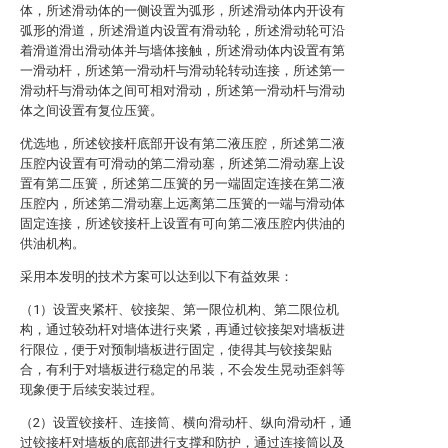
体，所述滑动体的一侧设置为弧形，所述滑动体内开设有
弧形的滑道，所述滑道内设置有滑动轮，所述滑动轮可沿
着滑道滑出滑动体并与墙体接触，所述滑动体内设置有第
一滑动杆，所述第一滑动杆与滑动轮转动连接，所述第一
滑动杆与滑动体之间可相对滑动，所述第一滑动杆与滑动
体之间设置有复位压簧。
优选地，所述铰接杆底部开设有第二液压腔，所述第二液
压腔内设置有可滑动的第二滑动塞，所述第二滑动塞上设
置有第二压簧，所述第二压簧的另一端固定连接在第二液
压腔内，所述第二滑动塞上远离第二压簧的一端与滑动体
固定连接，所述铰接杆上设置有可向第二液压腔内供油的
供油机构。
采用本发明的技术方案可以达到以下有益效果：
（1）设置夹紧杆、铰接架、第一限位机构、第二限位机
构，通过较劲杆对墙体进行夹紧，再通过铰接架对墙板进
行限位，便于对预制墙板进行固定，使得其与铰接架贴
合，有利于对墙板进行稳定的吊装，不会发生晃动歪斜等
现象便于后续安装过程。
（2）设置铰接杆、连接筒、横向滑动杆、纵向滑动杆，通
过铰接杆对墙板的底部进行支撑和防护，通过连接筒以及