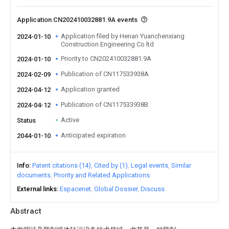
Application CN202410032881.9A events
Application filed by Henan Yuanchenxiang
2024-01-10
Construction Engineering Co ltd
Priority to CN202410032881.9A
2024-01-10
Publication of CN117533938A
2024-02-09
Application granted
2024-04-12
Publication of CN117533938B
2024-04-12
Active
Status
Anticipated expiration
2044-01-10
Info
Patent citations (14)
Cited by (1)
Legal events
Similar
documents
Priority and Related Applications
External links
Espacenet
Global Dossier
Discuss
Abstract