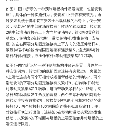
如图1~图11所示的一种预制墙板构件吊运装置，包括安装
座1，具体的一种实施例为，安装座1上开设有安装孔，通
过安装孔便于将本装置安装于吊载机械的吊臂上，便于安
装，安装座1的中部转动连接有可转动的转动套2，转动套
2的中部滑动连接有上下方向的转动杆3，转动杆3贯穿转
动套2，转动套2在转动时，带动转动杆3发生转动，安装
座1的左右两端分别固定连接有上下方向的液压伸缩杆4，
液压伸缩杆4的输出端固定连接有连接架5，连接架5与转
动杆3转动连接，液压伸缩杆4带动连接架5发生移动。
如图1~图11所示的一种预制墙板构件吊运装置，具体的一
种实施例为，转动杆3的底部固定连接有夹紧架6，夹紧架
6上滑动连接有两个可相对或者相背移动的滑动块7，两个
滑动块7的下端分别固定连接有夹紧杆8，在转动杆3转动
时带动夹紧架6发生转动，进而带动夹紧杆8发生转动，夹
紧杆8带动墙板发生角度的调整，两个夹紧杆8的相对端分
别转动连接有铰接架9，铰接架9包括两个可相对转动的铰
接杆10，两个铰接杆10之间固定连接有弧形压簧11，便于
对铰接杆10进行复位，连接架5在移动时带动夹紧架6发生
移动，夹紧架6的下端面与墙板的上端面接触并对墙板的上
端面进行限定。