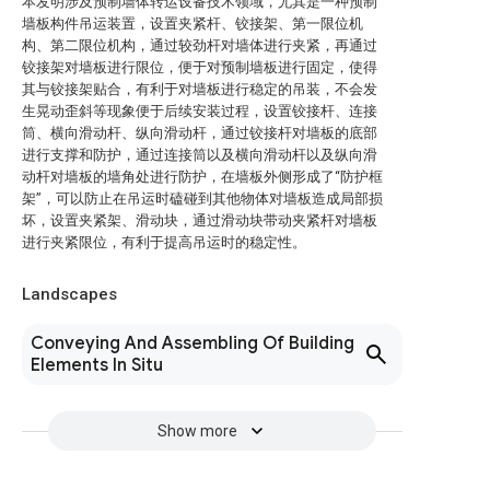
本发明涉及预制墙体转运设备技术领域，尤其是一种预制
墙板构件吊运装置，设置夹紧杆、铰接架、第一限位机
构、第二限位机构，通过较劲杆对墙体进行夹紧，再通过
铰接架对墙板进行限位，便于对预制墙板进行固定，使得
其与铰接架贴合，有利于对墙板进行稳定的吊装，不会发
生晃动歪斜等现象便于后续安装过程，设置铰接杆、连接
筒、横向滑动杆、纵向滑动杆，通过铰接杆对墙板的底部
进行支撑和防护，通过连接筒以及横向滑动杆以及纵向滑
动杆对墙板的墙角处进行防护，在墙板外侧形成了“防护框
架”，可以防止在吊运时磕碰到其他物体对墙板造成局部损
坏，设置夹紧架、滑动块，通过滑动块带动夹紧杆对墙板
进行夹紧限位，有利于提高吊运时的稳定性。
Landscapes
Conveying And Assembling Of Building
Elements In Situ
Show more