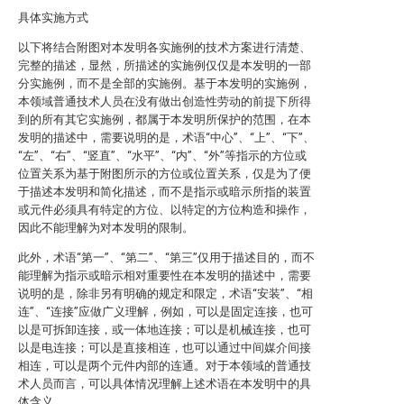
具体实施方式
以下将结合附图对本发明各实施例的技术方案进行清楚、
完整的描述，显然，所描述的实施例仅仅是本发明的一部
分实施例，而不是全部的实施例。基于本发明的实施例，
本领域普通技术人员在没有做出创造性劳动的前提下所得
到的所有其它实施例，都属于本发明所保护的范围，在本
发明的描述中，需要说明的是，术语“中心”、“上”、“下”、
“左”、“右”、“竖直”、“水平”、“内”、“外”等指示的方位或
位置关系为基于附图所示的方位或位置关系，仅是为了便
于描述本发明和简化描述，而不是指示或暗示所指的装置
或元件必须具有特定的方位、以特定的方位构造和操作，
因此不能理解为对本发明的限制。
此外，术语“第一”、“第二”、“第三”仅用于描述目的，而不
能理解为指示或暗示相对重要性在本发明的描述中，需要
说明的是，除非另有明确的规定和限定，术语“安装”、“相
连”、“连接”应做广义理解，例如，可以是固定连接，也可
以是可拆卸连接，或一体地连接；可以是机械连接，也可
以是电连接；可以是直接相连，也可以通过中间媒介间接
相连，可以是两个元件内部的连通。对于本领域的普通技
术人员而言，可以具体情况理解上述术语在本发明中的具
体含义。