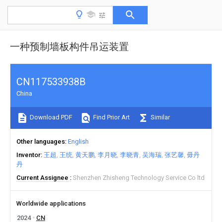
一种预制墙板构件吊运装置
CN117533938B
China
Download PDF
Find Prior Art
Similar
Other languages
English
Inventor
王超
王统
黄天鹏
李月晓
李晓青
吴海瑞
张艺馨
毋丹
丹
Current Assignee
Shenzhen Zhisheng Technology Service Co ltd
Worldwide applications
2024
CN