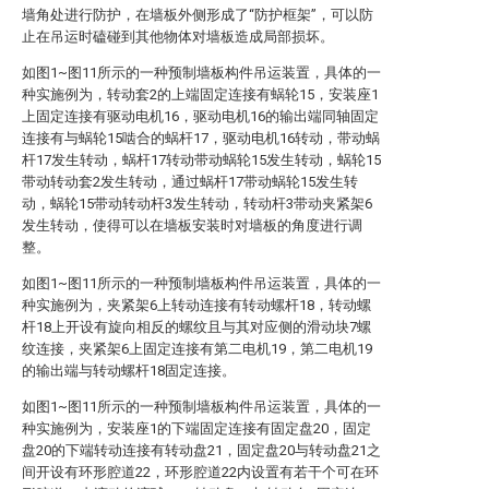
墙角处进行防护，在墙板外侧形成了“防护框架”，可以防
止在吊运时磕碰到其他物体对墙板造成局部损坏。
如图1~图11所示的一种预制墙板构件吊运装置，具体的一
种实施例为，转动套2的上端固定连接有蜗轮15，安装座1
上固定连接有驱动电机16，驱动电机16的输出端同轴固定
连接有与蜗轮15啮合的蜗杆17，驱动电机16转动，带动蜗
杆17发生转动，蜗杆17转动带动蜗轮15发生转动，蜗轮15
带动转动套2发生转动，通过蜗杆17带动蜗轮15发生转
动，蜗轮15带动转动杆3发生转动，转动杆3带动夹紧架6
发生转动，使得可以在墙板安装时对墙板的角度进行调
整。
如图1~图11所示的一种预制墙板构件吊运装置，具体的一
种实施例为，夹紧架6上转动连接有转动螺杆18，转动螺
杆18上开设有旋向相反的螺纹且与其对应侧的滑动块7螺
纹连接，夹紧架6上固定连接有第二电机19，第二电机19
的输出端与转动螺杆18固定连接。
如图1~图11所示的一种预制墙板构件吊运装置，具体的一
种实施例为，安装座1的下端固定连接有固定盘20，固定
盘20的下端转动连接有转动盘21，固定盘20与转动盘21之
间开设有环形腔道22，环形腔道22内设置有若干个可在环