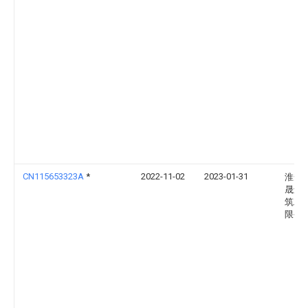
CN115653323A
*
2022-11-02
2023-01-31
淮安
晟远
筑工
限公