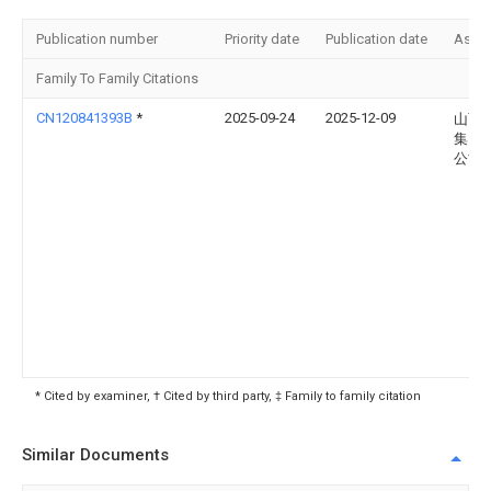
Publication number
Priority date
Publication date
Assi
Family To Family Citations
CN120841393B
*
2025-09-24
2025-12-09
山西
集团
公司
* Cited by examiner, † Cited by third party, ‡ Family to family citation
Similar Documents