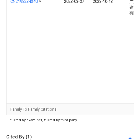
CN219823434U
*
2023-03-07
2023-10-13
广东
建设
有限
Family To Family Citations
* Cited by examiner, † Cited by third party
Cited By (1)