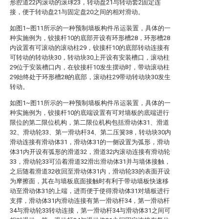
形腔道22内滚动的滚球23，转动盘21与转动套2固定连
接，便于转动盘21与固定盘20之间的相对滑动。
如图1~图11所示的一种预制墙板构件吊运装置，具体的一
种实施例为，铰接杆10的底部开设有环形槽28，环形槽28
内设置有可滚动的滚动柱29，铰接杆10的底部转动连接有
可转动的转动块30，转动块30上开设有安装槽口，滚动柱
29位于安装槽口内，在铰接杆10发生摆动时，带动滚动柱
29始终处于环形槽28的底部，滚动柱29带动转动块30发生
转动。
如图1~图11所示的一种预制墙板构件吊运装置，具体的一
种实施例为，铰接杆10的底端设置有可对墙板的底端进行
限位的第二限位机构，第二限位机构包括滑动体31、滑道
32、滑动轮33、第一滑动杆34、第二压簧38，转动块30内
滑动连接有滑动体31，滑动体31的一侧设置为弧形，滑动
体31内开设有弧形的滑道32，滑道32内滚动连接有滑动轮
33，滑动轮33可沿着滑道32滑出滑动体31并与墙体接触，
之后随着滑道32收回至滑动体31内，滑动轮33的表面开设
为摩擦面，其在与墙板底面接触时有利于带动墙板快速移
动至滑动体31的上端，进而便于使得滑动体31对墙板进行
支撑，滑动体31内滑动连接有第一滑动杆34，第一滑动杆
34与滑动轮33转动连接，第一滑动杆34与滑动体31之间可