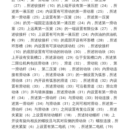
（27），所述铰接杆（10）的上端开设有第一液压腔（24），所
述第一液压腔（24）内设置有可滑动的第一滑动塞（25），所述
第一滑动塞（25）上设置有第一压簧（26），所述第一压簧
（26）的另一端固定连接在第一液压腔（24）内，所述第一滑动
塞（25）上远离第一压簧（26）的一端设置有限位体（27），所
述铰接杆（10）上设置有可向第一液压腔（24）内供油的供油机
构（39），所述铰接杆（10）的底部开设有环形槽（28），所述
环形槽（28）内设置有可滚动的滚动柱（29），所述铰接杆
（10）的底部设置有可转动的转动块（30），所述转动块（30）
上开设有安装槽口，所述滚动柱（29）位于安装槽口内，所述第
二限位机构包括滑动体（31）、滑道（32）、滑动轮（33）、第
一滑动杆（34）、第二压簧（38），所述转动块（30）内滑动连
接有滑动体（31），所述滑动体（31）的一侧设置为弧形，所述
滑动体（31）内开设有弧形的滑道（32），所述滑道（32）内设
置有滑动轮（33），所述滑动轮（33）可沿着滑道（32）滑出滑
动体（31）并与墙体接触，所述滑动体（31）内设置有第一滑动
杆（34），所述第一滑动杆（34）与滑动轮（33）转动连接，所
述第一滑动杆（34）与滑动体（31）之间可相对滑动，所述第一
滑动杆（34）与滑动体（31）之间设置有复位压簧（35），所述
夹紧架（6）上设置有转动螺杆（18），所述转动螺杆（18）上
开设有旋向相反的螺纹且与其对应侧的滑动块（7）螺纹连接，所
述夹紧架（6）上设置有第二电机（19），所述第二电机（19）