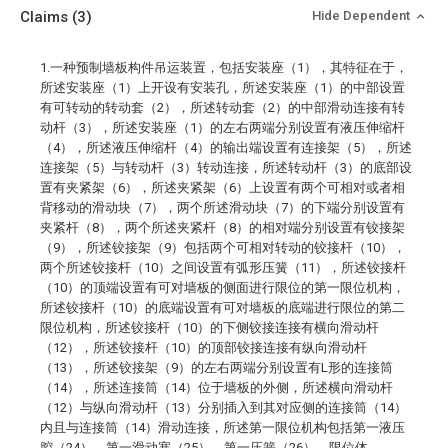
Claims
(3)
Hide Dependent
1.一种预制墙板构件吊运装置，包括安装座（1），其特征在于，
所述安装座（1）上开设有安装孔，所述安装座（1）的中部设置
有可转动的转动套（2），所述转动套（2）的中部滑动连接有转
动杆（3），所述安装座（1）的左右两端分别设置有液压伸缩杆
（4），所述液压伸缩杆（4）的输出端设置有连接架（5），所述
连接架（5）与转动杆（3）转动连接，所述转动杆（3）的底部设
置有夹紧架（6），所述夹紧架（6）上设置有两个可相对或者相
背移动的滑动块（7），两个所述滑动块（7）的下端分别设置有
夹紧杆（8），两个所述夹紧杆（8）的相对端分别设置有铰接架
（9），所述铰接架（9）包括两个可相对转动的铰接杆（10），
两个所述铰接杆（10）之间设置有弧形压簧（11），所述铰接杆
（10）的顶端设置有可对墙板的侧面进行限位的第一限位机构，
所述铰接杆（10）的底端设置有可对墙板的底端进行限位的第二
限位机构，所述铰接杆（10）的下侧铰接连接有横向滑动杆
（12），所述铰接杆（10）的顶部铰接连接有纵向滑动杆
（13），所述铰接架（9）的左右两端分别设置有L形的连接筒
（14），所述连接筒（14）位于墙板的外侧，所述横向滑动杆
（12）与纵向滑动杆（13）分别插入到其对应侧的连接筒（14）
内且与连接筒（14）滑动连接，所述第一限位机构包括第一液压
腔（24）、第一滑动塞（25）、第一压簧（26）、限位体