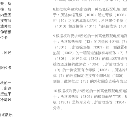
弹簧，所
导柱，所
8.根据权利要求6所述的一种高低压配电柜电
体内壁固
于：所述伸缩孔板（1010）通过弯板（1008
旋接有弯
柜（10）之间构成滑动结构，所述限位卡块（
所述伸缩
（1010）和连接柱（1011）与限位槽块（1
述伸缩板
9.根据权利要求5所述的一种高低压配电柜电
限位卡
于：所述散热框架（13）的内壁位于柜体（
（1301），所述吸热板（1301）的一侧设置
构，所述
热管（1302）的一端管道连接有与柜体（7
（1303），所述泵体（1303）的输出端管道
端管道连接的散热管（1304），所述散热管（
述限位卡
（9）的一侧设置有冷却板（1305），所述冷
体（7）的外壁固定连接有冷却风扇（1306）
侧位于散热框架（13）的外壁固定连接有防尘格
热板的一
体，所述
10.根据权利要求9所述的一种高低压配电柜
外壁位于
于：所述吸热板（1301）的横截面呈“T”状，
有冷却风
板（1301）呈蛇形分布，所述散热管（1304）
分布。
所述散热