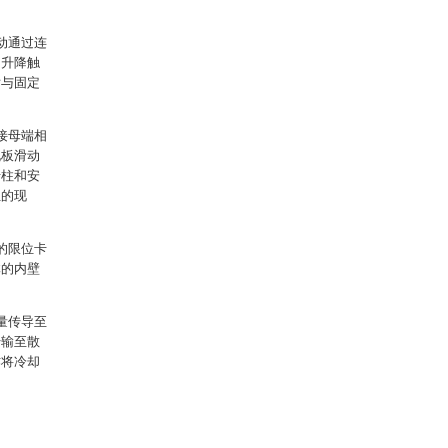
动通过连
的升降触
片与固定
接母端相
孔板滑动
卡柱和安
位的现
的限位卡
体的内壁
量传导至
传输至散
作将冷却