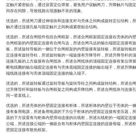
定触片紧密贴合，通过设置定位弹簧，避免用户误触闸刀，升降触片与固
间存在间隙，导致线路出现接触不良的现象。
优选的，所述闸刀通过伸缩块和连接支杆与壳体之间构成旋转定位结构，
触片通过连接孔板与固定触片之间构成紧密贴合结构。
优选的，所述合闸组件包括合闸框架，所述合闸框架固定连接在壳体的内
合闸框架的内壁固定连接有合闸马达，所述合闸马达的输出端固定连接有
板，所述旋转导板的一侧位于合闸框架的内壁旋接有旋转板，所述旋转板
定连接有旋转导柱，所述旋转板的一端旋接有升降导杆，所述升降导杆的
连接孔板的上方旋接有合闸抵块，所述合闸抵块的顶端固定连接有复位弹
断电线圈的输出端固定连接有与壳体底端固定连接的输出端子，所述升降
端线路连接有与壳体顶端固定连接的输入端子。
优选的，所述旋转板通过旋转导板与旋转导柱之间构成旋转结构，所述合
过升降导杆和旋转板与合闸框架之间构成升降结构，所述合闸抵块与连接
同一竖直线上。
优选的，所述壳体的外壁固定连接有柜体，所述柜体的内壁位于壳体的一
接有备用电源，所述备用电源的下方位于柜体的内壁固定连接有变压器，
器的下方设置有与柜体内壁滑动连接的出线柜，所述出线柜的一端固定连
公端，所述连接公端的一侧嵌合有与柜体内壁固定连接的连接母端，所述
壁固定连接有散热框架。