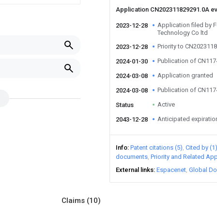
Application CN202311829291.0A e
Application filed by
2023-12-28
Technology Co ltd
Priority to CN202311
2023-12-28
Publication of CN11
2024-01-30
Application granted
2024-03-08
Publication of CN11
2024-03-08
Active
Status
Anticipated expiratio
2043-12-28
Info
Patent citations (5)
Cited by (1
documents
Priority and Related App
External links
Espacenet
Global Do
Claims
(10)