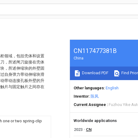
CN117477381B
电柜领域，包括壳体和设置
China
闸刀，所述闸刀旋接在壳体
缩块，所述伸缩块的外壁固
Download PDF
Find Prior
通过自身弹力带动伸缩块滑
运动带动连接孔板外壁的升
降触片与固定触片之间存在
Other languages
English
Inventor
陈凤
Current Assignee
Fuzhou Yike Aut
Worldwide applications
h one or two spring-clip
2023
CN