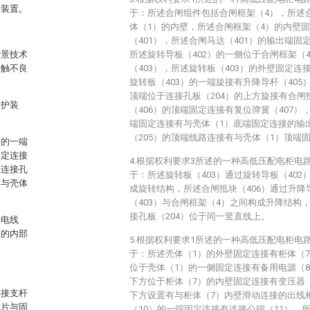
护装置。
于：所述合闸组件包括合闸框架（4），所述
体（1）的内壁，所述合闸框架（4）的内壁
（401），所述合闸马达（401）的输出端固
背景技术
所述旋转导板（402）的一侧位于合闸框架（
接触不良
（403），所述旋转板（403）的外壁固定连
旋转板（403）的一端旋接有升降导杆（405
顶端位于连接孔板（204）的上方旋接有合闸
保护装
（406）的顶端固定连接有复位弹簧（407）
端固定连接有与壳体（1）底端固定连接的输
（205）的顶端线路连接有与壳体（1）顶端
刀的一端
固定连接
4.根据权利要求3所述的一种高低压配电柜电
有连接孔
于：所述旋转板（403）通过旋转导板（402
有与壳体
成旋转结构，所述合闸抵块（406）通过升降
（403）与合闸框架（4）之间构成升降结构，
接孔板（204）位于同一竖直线上。
断电线
筒的内部
5.根据权利要求1所述的一种高低压配电柜电
于：所述壳体（1）的外壁固定连接有柜体（
位于壳体（1）的一侧固定连接有备用电源（
下方位于柜体（7）的内壁固定连接有变压器
连接支杆
下方设置有与柜体（7）内壁滑动连接的出线柜
触片与固
（10）的一端固定连接有连接公端（11），