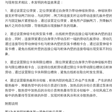
与现有技术相比，本发明的有益效果是：
1、通过设置定位弹簧，定位弹簧通过自身弹力带动伸缩块滑动，伸缩块滑
接支杆带动闸刀转动，与此同时，闸刀和连接支杆运动带动连接孔板外壁
片与固定触片紧密贴合，通过设置定位弹簧，避免用户误触闸刀，升降触
触片之间存在间隙，导致线路出现接触不良的现象。
2、通过设置伸缩卡柱和安装卡槽，出线柜外壁的连接公端与柜体内壁的连
嵌合，同时，连接弹簧通过自身弹力带动压杆一端的滑动孔板滑动，滑动
通过连接导柱带动伸缩卡柱与柜体内壁的安装卡槽相卡合，通过设置伸缩
装卡槽，避免出线柜外壁的连接公端与柜体内壁的连接母端出现安装不到
象。
3、通过设置限位卡块和限位槽块，限位弹簧通过自身弹力带动伸缩板外壁
块与限位槽块相卡合，以使得出线柜滑动通过限位卡块带动限位槽块沿柜
滑动，通过设置限位卡块和限位槽块，避免出线柜在取出时发生滑落。
4、通过设置吸热板和冷却板，柜体内部的电器工作会产生热量，产生的热
吸热板中，将吸热管中的冷却介质进行加热，加热后的冷却介质通过泵体
热管中，散热管中加热后的冷却介质将热量传导至冷却板中，冷却风扇工
板中的热量传导至柜体的外部，实现对柜体风冷和水冷散热操作。
附图说明
图1为本发明的整体第一视角结构示意图；