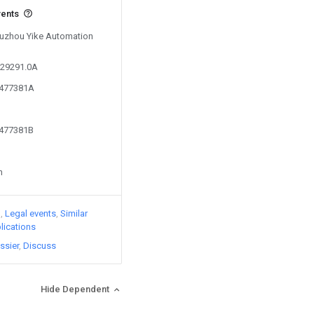
vents
 Fuzhou Yike Automation
829291.0A
7477381A
7477381B
n
)
Legal events
Similar
lications
ssier
Discuss
Hide Dependent