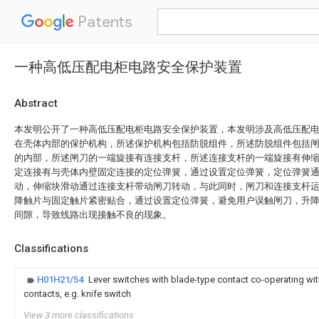
Patents
一种高低压配电柜电路安全保护装置
Abstract
本发明公开了一种高低压配电柜电路安全保护装置，本发明涉及高低压配
在壳体内部的保护机构，所述保护机构包括防脱组件，所述防脱组件包括
的内部，所述闸刀的一端旋接有连接支杆，所述连接支杆的一端旋接有伸
定连接有与壳体内壁固定连接的定位弹簧，通过设置定位弹簧，定位弹簧
动，伸缩块滑动通过连接支杆带动闸刀转动，与此同时，闸刀和连接支杆
降触片与固定触片紧密贴合，通过设置定位弹簧，避免用户误触闸刀，升
间隙，导致线路出现接触不良的现象。
Classifications
H01H21/54
Lever switches with blade-type contact co-operating wit
contacts, e.g. knife switch
View 3 more classifications