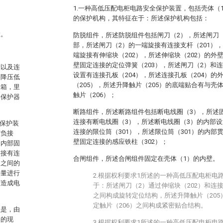
1.一种高低压配电柜电路安全保护装置，包括壳体（
的保护机构，其特征在于：所述保护机构包括：
置。
防脱组件，所述防脱组件包括闸刀（2），所述闸刀（
部，所述闸刀（2）的一端旋接有连接支杆（201），
端旋接有伸缩块（202），所述伸缩块（202）的外
壁固定连接的定位弹簧（203），所述闸刀（2）和连
量以及连
设置有连接孔板（204），所述连接孔板（204）的
器降压低
（205），所述升降触片（205）的底端贴合有与壳
关箱，里
触片（206）；
类保护器
断路组件，所述断路组件包括断电线圈（3），所述固
连接有断电线圈（3），所述断电线圈（3）的内部设
路保护装
连接的限位筒（301），所述限位筒（301）的内部
有负接
壁固定连接的感应铁柱（302）；
的内部固
连接有连
合闸组件，所述合闸组件固定在壳体（1）的内壁。
扇之间的
热量进行
2.根据权利要求1所述的一种高低压配电柜电
而造成电
于：所述闸刀（2）通过伸缩块（202）和连接
之间构成旋转定位结构，所述升降触片（205
定触片（206）之间构成紧密贴合结构。
但是，由
良的现
3.根据权利要求1所述的一种高低压配电柜电