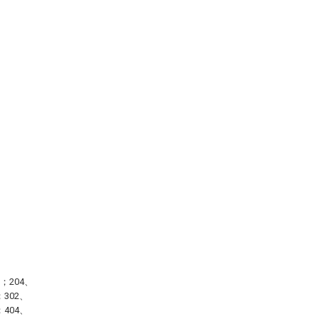
；204、
302、
404、