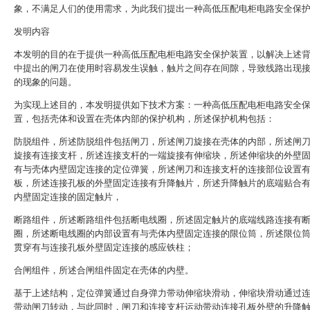
象，不满足人们的使用需求，为此我们提出一种高低压配电柜电路安全保
发明内容
本发明的目的在于提供一种高低压配电柜电路安全保护装置，以解决上述
中提出的闸刀在使用时容易发生误触，触片之间存在间隙，导致线路出现
的现象的问题。
为实现上述目的，本发明提供如下技术方案：一种高低压配电柜电路安全
置，包括壳体和设置在壳体内部的保护机构，所述保护机构包括：
防脱组件，所述防脱组件包括闸刀，所述闸刀旋接在壳体的内部，所述闸
旋接有连接支杆，所述连接支杆的一端旋接有伸缩块，所述伸缩块的外壁
有与壳体内壁固定连接的定位弹簧，所述闸刀和连接支杆的连接部位设置
板，所述连接孔板的外壁固定连接有升降触片，所述升降触片的底端贴合
内壁固定连接的固定触片，
断路组件，所述断路组件包括断电线圈，所述固定触片的底端线路连接有
圈，所述断电线圈的内部设置有与壳体内壁固定连接的限位筒，所述限位
贯穿有与连接孔板外壁固定连接的感应铁柱；
合闸组件，所述合闸组件固定在壳体的内壁。
基于上述结构，定位弹簧通过自身弹力带动伸缩块滑动，伸缩块滑动通过
带动闸刀转动，与此同时，闸刀和连接支杆运动带动连接孔板外壁的升降