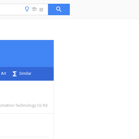
 Art
Similar
omation Technology Co ltd