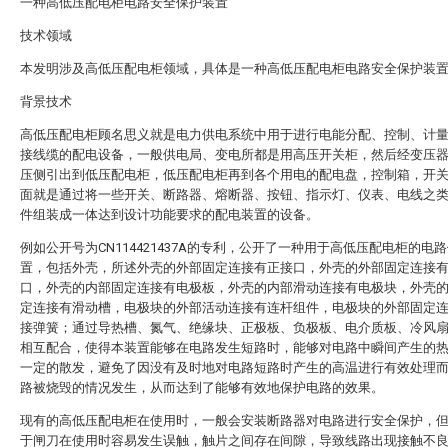
一种高低压配电柜电路安全保护装置
技术领域
本发明涉及高低压配电柜领域，具体是一种高低压配电柜电路安全保护装
背景技术
高低压配电柜顾名思义就是电力供电系统中用于进行电能分配、控制、计
接线缆的配电设备，一般供电局、变电所都是用高压开关柜，然后经变压
压侧引出到低压配电柜，低压配电柜再到各个用电的配电盘，控制箱，开
面就是通过将一些开关、断路器、熔断器、按钮、指示灯、仪表、电线之
件组装成一体达到设计功能要求的配电装置的设备。
例如公开号为CN114421437A的专利，公开了一种用于高低压配电柜的电
置，包括外壳，所述外壳的外部固定连接有正接口，外壳的外部固定连接
口，外壳的内部固定连接有电极板，外壳的内部滑动连接有电极块，外壳
定连接有滑动槽，电极块的外部活动连接有连杆组件，电极块的外部固定
接弹簧；通过导热槽、氮气、绝缘块、正极板、负极板、电介质板、冷风
相互配合，使得本装置能够在电路发生短路时，能够对电路中瞬间产生的
一定的散发，避免了因没有及时地对电路短路时产生的高温进行有效处理
路被烧毁的情况发生，从而达到了能够有效地保护电路的效果。
现有的高低压配电柜在使用时，一般会安装断路器对电路进行安全保护，
于闸刀在使用时容易发生误触，触片之间存在间隙，导致线路出现接触不