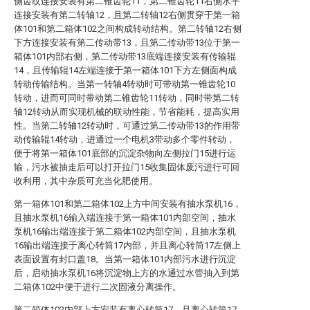
侧齿纹连接安装有第二锥齿轮11，第二锥齿轮11右侧水平
连接安装有第二转轴12，且第二转轴12右侧贯穿于第一箱
体101和第二箱体102之间构成转动结构。第二转轴12右侧
下方连接安装有第二传动带13，且第二传动带13位于第一
箱体101内部右侧，第二传动带13底端连接安装有传输辊
14，且传输辊14左端连接于第一箱体101下方左侧面构成
转动传输结构。当第一转轴4转动时可带动第一锥齿轮10
转动，进而可同时带动第二锥齿轮11转动，同时带第二转
轴12转动从而实现机械的联动性能，节省能耗，提高实用
性。当第二转轴12转动时，可通过第二传动带13的作用带
动传输辊14转动，进通过一个电机3带动多个零件转动，
便于将第一箱体101底部的沉淀杂物向左侧拉门15进行运
输，污水被抽走后可以打开拉门15收集固体废污进行可回
收利用，其中杂质可充当化肥使用。
第一箱体101和第二箱体102上方中间安装有抽水泵机16，
且抽水泵机16输入端连接于第一箱体101内部空间，抽水
泵机16输出端连接于第二箱体102内部空间，且抽水泵机
16输出端连接于离心转筒17内部，并且离心转筒17左侧上
表面设置有封口盖18。当第一箱体101内部污水进行沉淀
后，启动抽水泵机16将沉淀物上方的水通过水管抽入到第
二箱体102中便于进行二次固液分离操作。
第二箱体102内部上方安装有离心转筒17，且离心转筒17