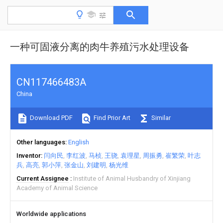
一种可固液分离的肉牛养殖污水处理设备
CN117466483A
China
Download PDF
Find Prior Art
Similar
Other languages
English
Inventor
闫向民
李红波
马桢
王骁
袁理星
周振勇
崔繁荣
叶志
兵
高亮
郭小萍
张金山
刘建明
杨光维
Current Assignee
Institute of Animal Husbandry of Xinjiang
Academy of Animal Science
Worldwide applications