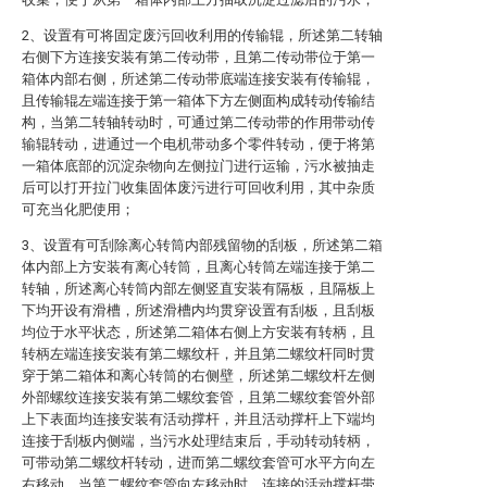
2、设置有可将固定废污回收利用的传输辊，所述第二转轴
右侧下方连接安装有第二传动带，且第二传动带位于第一
箱体内部右侧，所述第二传动带底端连接安装有传输辊，
且传输辊左端连接于第一箱体下方左侧面构成转动传输结
构，当第二转轴转动时，可通过第二传动带的作用带动传
输辊转动，进通过一个电机带动多个零件转动，便于将第
一箱体底部的沉淀杂物向左侧拉门进行运输，污水被抽走
后可以打开拉门收集固体废污进行可回收利用，其中杂质
可充当化肥使用；
3、设置有可刮除离心转筒内部残留物的刮板，所述第二箱
体内部上方安装有离心转筒，且离心转筒左端连接于第二
转轴，所述离心转筒内部左侧竖直安装有隔板，且隔板上
下均开设有滑槽，所述滑槽内均贯穿设置有刮板，且刮板
均位于水平状态，所述第二箱体右侧上方安装有转柄，且
转柄左端连接安装有第二螺纹杆，并且第二螺纹杆同时贯
穿于第二箱体和离心转筒的右侧壁，所述第二螺纹杆左侧
外部螺纹连接安装有第二螺纹套管，且第二螺纹套管外部
上下表面均连接安装有活动撑杆，并且活动撑杆上下端均
连接于刮板内侧端，当污水处理结束后，手动转动转柄，
可带动第二螺纹杆转动，进而第二螺纹套管可水平方向左
右移动，当第二螺纹套管向左移动时，连接的活动撑杆带