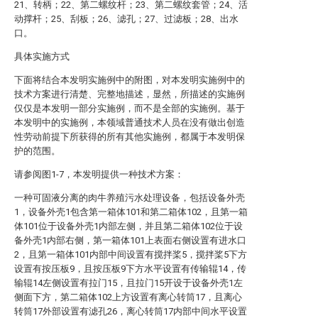
21、转柄；22、第二螺纹杆；23、第二螺纹套管；24、活
动撑杆；25、刮板；26、滤孔；27、过滤板；28、出水
口。
具体实施方式
下面将结合本发明实施例中的附图，对本发明实施例中的
技术方案进行清楚、完整地描述，显然，所描述的实施例
仅仅是本发明一部分实施例，而不是全部的实施例。基于
本发明中的实施例，本领域普通技术人员在没有做出创造
性劳动前提下所获得的所有其他实施例，都属于本发明保
护的范围。
请参阅图1-7，本发明提供一种技术方案：
一种可固液分离的肉牛养殖污水处理设备，包括设备外壳
1，设备外壳1包含第一箱体101和第二箱体102，且第一箱
体101位于设备外壳1内部左侧，并且第二箱体102位于设
备外壳1内部右侧，第一箱体101上表面右侧设置有进水口
2，且第一箱体101内部中间设置有搅拌桨5，搅拌桨5下方
设置有按压板9，且按压板9下方水平设置有传输辊14，传
输辊14左侧设置有拉门15，且拉门15开设于设备外壳1左
侧面下方，第二箱体102上方设置有离心转筒17，且离心
转筒17外部设置有滤孔26，离心转筒17内部中间水平设置