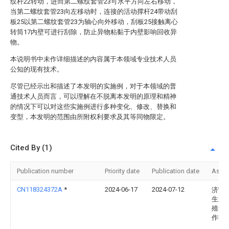
纹杆22转动，进而第二螺纹套管23可水平方向左右移动，
当第二螺纹套管23向左移动时，连接的活动撑杆24带动刮
板25以第二螺纹套管23为轴心向外移动，刮板25接触离心
转筒17内壁可进行刮除，防止异物粘黏于内壁影响回收异
物。
本说明书中未作详细描述的内容属于本领域专业技术人员
公知的现有技术。
尽管已经示出和描述了本发明的实施例，对于本领域的普
通技术人员而言，可以理解在不脱离本发明的原理和精神
的情况下可以对这些实施例进行多种变化、修改、替换和
变型，本发明的范围由所附权利要求及其等同物限定。
Cited By (1)
Publication number
Priority date
Publication date
Assi
CN118324372A
*
2024-06-17
2024-07-12
济宁
生水
殖专
作社