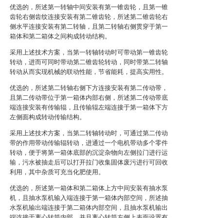
优选的，所述第一转轴中间安装有第一锥齿轮，且第一锥
齿轮右侧齿纹连接安装有第二锥齿轮，所述第二锥齿轮右
侧水平连接安装有第二转轴，且第二转轴右侧贯穿于第一
箱体和第二箱体之间构成转动结构。
采用上述技术方案，当第一转轴转动时可带动第一锥齿轮
转动，进而可同时带动第二锥齿轮转动，同时带第二转轴
转动从而实现机械的联动性能，节省能耗，提高实用性。
优选的，所述第二转轴右侧下方连接安装有第二传动带，
且第二传动带位于第一箱体内部右侧，所述第二传动带底
端连接安装有传输辊，且传输辊左端连接于第一箱体下方
左侧面构成转动传输结构。
采用上述技术方案，当第二转轴转动时，可通过第二传动
带的作用带动传输辊转动，进通过一个电机带动多个零件
转动，便于将第一箱体底部的沉淀杂物向左侧拉门进行运
输，污水被抽走后可以打开拉门收集固体废污进行可回收
利用，其中杂质可充当化肥使用。
优选的，所述第一箱体和第二箱体上方中间安装有抽水泵
机，且抽水泵机输入端连接于第一箱体内部空间，所述抽
水泵机输出端连接于第二箱体内部空间，且抽水泵机输出
端连接于离心转筒内部，并且离心转筒左侧上表面设置有