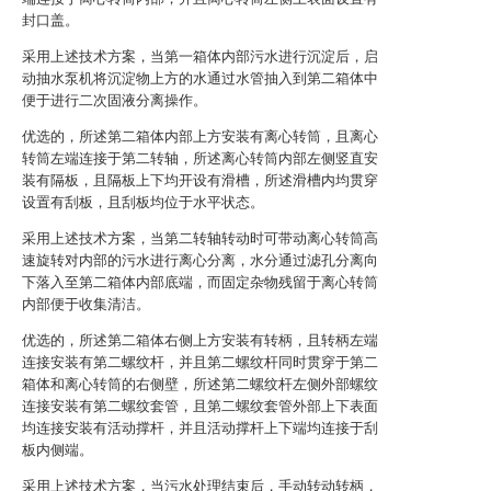
封口盖。
采用上述技术方案，当第一箱体内部污水进行沉淀后，启
动抽水泵机将沉淀物上方的水通过水管抽入到第二箱体中
便于进行二次固液分离操作。
优选的，所述第二箱体内部上方安装有离心转筒，且离心
转筒左端连接于第二转轴，所述离心转筒内部左侧竖直安
装有隔板，且隔板上下均开设有滑槽，所述滑槽内均贯穿
设置有刮板，且刮板均位于水平状态。
采用上述技术方案，当第二转轴转动时可带动离心转筒高
速旋转对内部的污水进行离心分离，水分通过滤孔分离向
下落入至第二箱体内部底端，而固定杂物残留于离心转筒
内部便于收集清洁。
优选的，所述第二箱体右侧上方安装有转柄，且转柄左端
连接安装有第二螺纹杆，并且第二螺纹杆同时贯穿于第二
箱体和离心转筒的右侧壁，所述第二螺纹杆左侧外部螺纹
连接安装有第二螺纹套管，且第二螺纹套管外部上下表面
均连接安装有活动撑杆，并且活动撑杆上下端均连接于刮
板内侧端。
采用上述技术方案，当污水处理结束后，手动转动转柄，