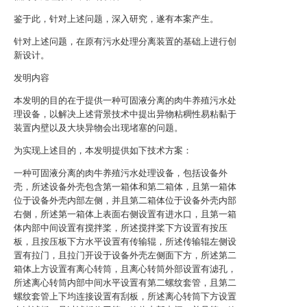
鉴于此，针对上述问题，深入研究，遂有本案产生。
针对上述问题，在原有污水处理分离装置的基础上进行创
新设计。
发明内容
本发明的目的在于提供一种可固液分离的肉牛养殖污水处
理设备，以解决上述背景技术中提出异物粘稠性易粘黏于
装置内壁以及大块异物会出现堵塞的问题。
为实现上述目的，本发明提供如下技术方案：
一种可固液分离的肉牛养殖污水处理设备，包括设备外
壳，所述设备外壳包含第一箱体和第二箱体，且第一箱体
位于设备外壳内部左侧，并且第二箱体位于设备外壳内部
右侧，所述第一箱体上表面右侧设置有进水口，且第一箱
体内部中间设置有搅拌桨，所述搅拌桨下方设置有按压
板，且按压板下方水平设置有传输辊，所述传输辊左侧设
置有拉门，且拉门开设于设备外壳左侧面下方，所述第二
箱体上方设置有离心转筒，且离心转筒外部设置有滤孔，
所述离心转筒内部中间水平设置有第二螺纹套管，且第二
螺纹套管上下均连接设置有刮板，所述离心转筒下方设置