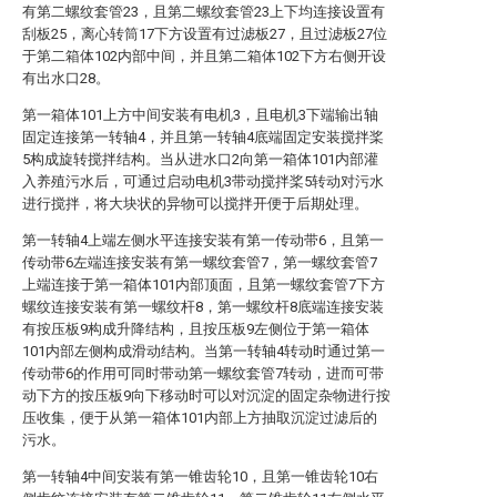
有第二螺纹套管23，且第二螺纹套管23上下均连接设置有
刮板25，离心转筒17下方设置有过滤板27，且过滤板27位
于第二箱体102内部中间，并且第二箱体102下方右侧开设
有出水口28。
第一箱体101上方中间安装有电机3，且电机3下端输出轴
固定连接第一转轴4，并且第一转轴4底端固定安装搅拌桨
5构成旋转搅拌结构。当从进水口2向第一箱体101内部灌
入养殖污水后，可通过启动电机3带动搅拌桨5转动对污水
进行搅拌，将大块状的异物可以搅拌开便于后期处理。
第一转轴4上端左侧水平连接安装有第一传动带6，且第一
传动带6左端连接安装有第一螺纹套管7，第一螺纹套管7
上端连接于第一箱体101内部顶面，且第一螺纹套管7下方
螺纹连接安装有第一螺纹杆8，第一螺纹杆8底端连接安装
有按压板9构成升降结构，且按压板9左侧位于第一箱体
101内部左侧构成滑动结构。当第一转轴4转动时通过第一
传动带6的作用可同时带动第一螺纹套管7转动，进而可带
动下方的按压板9向下移动时可以对沉淀的固定杂物进行按
压收集，便于从第一箱体101内部上方抽取沉淀过滤后的
污水。
第一转轴4中间安装有第一锥齿轮10，且第一锥齿轮10右