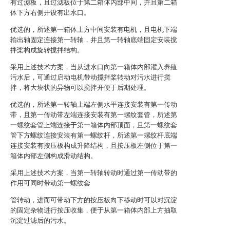
有过滤板，且过滤板位于第二箱体内部中间，并且第二箱
体下方右侧开设有出水口。
优选的，所述第一箱体上方中间安装有电机，且电机下端
输出轴固定连接第一转轴，并且第一转轴底端固定安装搅
拌桨构成旋转搅拌结构。
采用上述技术方案，当从进水口向第一箱体内部灌入养殖
污水后，可通过启动电机带动搅拌桨转动对污水进行搅
拌，将大块状的异物可以搅拌开便于后期处理。
优选的，所述第一转轴上端左侧水平连接安装有第一传动
带，且第一传动带左端连接安装有第一螺纹套管，所述第
一螺纹套管上端连接于第一箱体内部顶面，且第一螺纹套
管下方螺纹连接安装有第一螺纹杆，所述第一螺纹杆底端
连接安装有按压板构成升降结构，且按压板左侧位于第一
箱体内部左侧构成滑动结构。
采用上述技术方案，当第一转轴转动时通过第一传动带的
作用可同时带动第一螺纹套
管转动，进而可带动下方的按压板向下移动时可以对沉淀
的固定杂物进行按压收集，便于从第一箱体内部上方抽取
沉淀过滤后的污水。