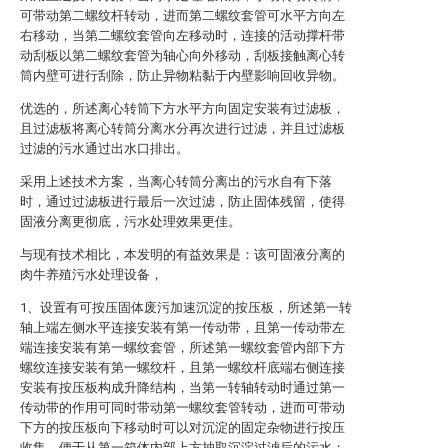
可带动第二螺纹杆转动，进而第二螺纹套管可水平方向左
右移动，当第二螺纹套管向左移动时，连接的活动撑杆带
动刮板以第二螺纹套管为轴心向外移动，刮板接触离心转
筒内壁可进行刮除，防止异物粘黏于内壁影响回收异物。
优选的，所述离心转筒下方水平方向固定安装有过滤板，
且过滤板将离心转筒分离水分再次进行过滤，并且过滤板
过滤的污水通过出水口排出。
采用上述技术方案，当离心转筒分离出的污水自有下落
时，通过过滤板进行最后一次过滤，防止固体残留，使得
固液分离更彻底，污水处理效果更佳。
与现有技术相比，本发明的有益效果是：该可固液分离的
肉牛养殖污水处理设备，
1、设置有可按压固体废污加速沉淀的按压板，所述第一转
轴上端左侧水平连接安装有第一传动带，且第一传动带左
端连接安装有第一螺纹套管，所述第一螺纹套管内部下方
螺纹连接安装有第一螺纹杆，且第一螺纹杆底端右侧连接
安装有按压板构成升降结构，当第一转轴转动时通过第一
传动带的作用可同时带动第一螺纹套管转动，进而可带动
下方的按压板向下移动时可以对沉淀的固定杂物进行按压
收集，便于从第一箱体内部上方抽取沉淀过滤后的污水；