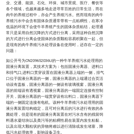
业、交通、能源、石化、环保、城市景观、医疗、餐饮等
各个领域，也越来越多地走进寻常百姓的日常生活，而在
肉牛的养殖过程中，亦会产生养殖污水。然而现有的肉牛
养殖污水中会含有固体杂质通常带有一点粘稠性，在寒冷
低温的环境下会使牛羊养殖产生的固体杂质粘结，处理通
常只是采用自然沉降的方式进行分离，采用这种自然沉降
的方式进行分离会使固体的杂质颗粒容易积聚在一起，但
是现有的肉牛养殖污水处理设备在使用时，还存在一定的
问题：
如公开号为CN209652036U的一种牛羊养殖污水处理用的
固液分离装置，其技术方案为：包括固液分离器、进料口
和排气口,进料口贯穿设置在固液分离器上端的一侧，排气
口位于固液分离器的一侧，固液分离器的上端通过合页活
动设有盖板，固液分离器的一侧设有玻璃视窗，固液分离
器的前端设有透视窗，固液分离器的一端固定连接有控制
开关，固液分离器的一端贯穿设有出料口，固液分离器下
端的一侧固定连接有电机。该种牛羊养殖污水处理用的固
液分离装置结构稳定，且可对分离后的污水进行有效的杀
菌处理，但是现有的固液分离装置在对污水含有的残留饲
料遇水凝结块以及粪污等的粘稠性易在装置内发生粘黏，
以及出现大颗粒状的异物将难以进行清除或发生堵塞，降
低污水处理效率，影响设备卫生。