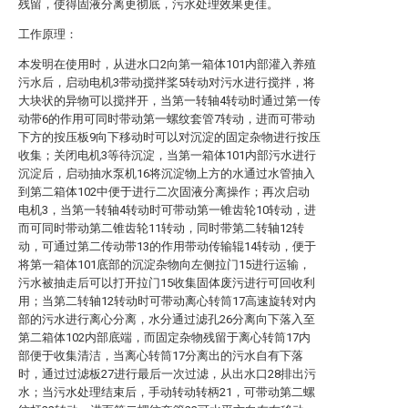
残留，使得固液分离更彻底，污水处理效果更佳。
工作原理：
本发明在使用时，从进水口2向第一箱体101内部灌入养殖
污水后，启动电机3带动搅拌桨5转动对污水进行搅拌，将
大块状的异物可以搅拌开，当第一转轴4转动时通过第一传
动带6的作用可同时带动第一螺纹套管7转动，进而可带动
下方的按压板9向下移动时可以对沉淀的固定杂物进行按压
收集；关闭电机3等待沉淀，当第一箱体101内部污水进行
沉淀后，启动抽水泵机16将沉淀物上方的水通过水管抽入
到第二箱体102中便于进行二次固液分离操作；再次启动
电机3，当第一转轴4转动时可带动第一锥齿轮10转动，进
而可同时带动第二锥齿轮11转动，同时带第二转轴12转
动，可通过第二传动带13的作用带动传输辊14转动，便于
将第一箱体101底部的沉淀杂物向左侧拉门15进行运输，
污水被抽走后可以打开拉门15收集固体废污进行可回收利
用；当第二转轴12转动时可带动离心转筒17高速旋转对内
部的污水进行离心分离，水分通过滤孔26分离向下落入至
第二箱体102内部底端，而固定杂物残留于离心转筒17内
部便于收集清洁，当离心转筒17分离出的污水自有下落
时，通过过滤板27进行最后一次过滤，从出水口28排出污
水；当污水处理结束后，手动转动转柄21，可带动第二螺