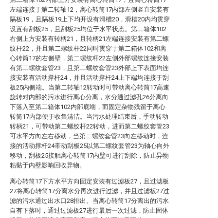
左端连接于第二转轴12，离心转筒17内部左侧竖直安装有
隔板19，且隔板19上下均开设有滑槽20，滑槽20内均贯穿
设置有刮板25，且刮板25均位于水平状态。第二箱体102
右侧上方安装有转柄21，且转柄21左端连接安装有第二螺
纹杆22，并且第二螺纹杆22同时贯穿于第二箱体102和离
心转筒17的右侧壁，第二螺纹杆22左侧外部螺纹连接安装
有第二螺纹套管23，且第二螺纹套管23外部上下表面均连
接安装有活动撑杆24，并且活动撑杆24上下端均连接于刮
板25内侧端。当第二转轴12转动时可带动离心转筒17高速
旋转对内部的污水进行离心分离，水分通过滤孔26分离向
下落入至第二箱体102内部底端，而固定杂物残留于离心
转筒17内部便于收集清洁。当污水处理结束后，手动转动
转柄21，可带动第二螺纹杆22转动，进而第二螺纹套管23
可水平方向左右移动，当第二螺纹套管23向左移动时，连
接的活动撑杆24带动刮板25以第二螺纹套管23为轴心向外
移动，刮板25接触离心转筒17内壁可进行刮除，防止异物
粘黏于内壁影响回收异物。
离心转筒17下方水平方向固定安装有过滤板27，且过滤板
27将离心转筒17分离水分再次进行过滤，并且过滤板27过
滤的污水通过出水口28排出。当离心转筒17分离出的污水
自有下落时，通过过滤板27进行最后一次过滤，防止固体