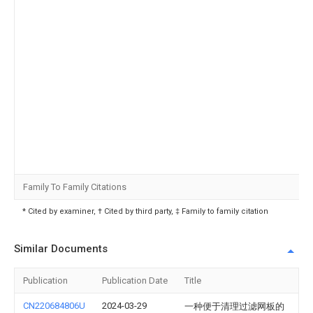
Family To Family Citations
* Cited by examiner, † Cited by third party, ‡ Family to family citation
Similar Documents
Publication
Publication Date
Title
CN220684806U
2024-03-29
一种便于清理过滤网板的