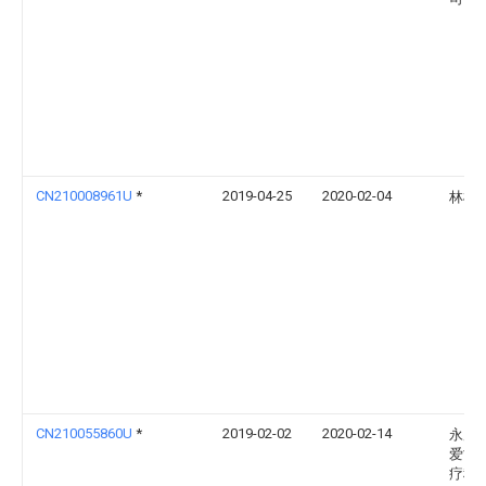
CN210008961U
*
2019-04-25
2020-02-04
林树
CN210055860U
*
2019-02-02
2020-02-14
永康
爱司
疗科