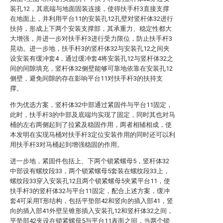
装孔12，其底端与地面固装连接，使得扶手杆3直接支撑
在地面上，并利用平台11的安装孔12孔壁对竖杆体32进行
扶持，形成上下两个安装支撑部，其承重力、稳定性都大
大增强，并进一步对扶手杆3进行受力限位，防止扶手杆3
晃动。进一步地，扶手杆3的竖杆体32与安装孔12之间夹
设安装有缓冲套4，通过缓冲套4将安装孔12与竖杆体32之
间的间隙填充，竖杆体32侧壁能够可靠地依靠在安装孔12
侧壁，避免间隙的存在影响平台11对扶手杆3的扶持支
撑。
作为优选方案，竖杆体32中部通过紧固件与平台11固定，
此时，扶手杆3的中部及底端均实现了固定，同时其也对马
桶的左右两侧起到了拉紧及稳固作用，两者相辅相成，使
本发明在实现马桶对扶手杆3定位安装作用的同时还可以利
用扶手杆3对马桶起到增强稳固的作用。
进一步地，紧固件包括上、下两个锁紧螺母5，竖杆体32
中部设有螺纹段33，两个锁紧螺母5套装在螺纹段33上，
螺纹段33穿入安装孔12且两个锁紧螺母5夹紧平台11，使
扶手杆3的竖杆体32与平台11固定，配合上述方案，缓冲
套4可采用T形结构，包括平垫部42和竖向的插入部41，竖
向的插入部41外壁呈锥形插入安装孔12和竖杆体32之间，
平垫部42夹设在锁紧螺母5与平台11表面之间，当两个锁