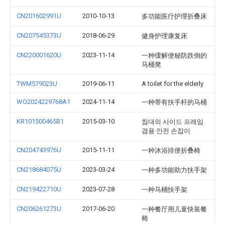
CN201602991U
2010-10-13
多功能医疗护理折叠床
CN207545373U
2018-06-29
健身护理康复床
CN220001620U
2023-11-14
一种缓解便秘防跌倒的
马桶凳
TWM579023U
2019-06-11
A toilet for the elderly
WO2024229768A1
2024-11-14
一种带有扶手杆的马桶
KR101500465B1
2015-03-10
침대의 사이드 프레임
겸용 안전 손잡이
CN204743976U
2015-11-11
一种沐浴排便折叠椅
CN218684075U
2023-03-24
一种多功能助力扶手架
CN219422710U
2023-07-28
一种马桶扶手架
CN206261273U
2017-06-20
一种餐厅用儿童快装餐
椅