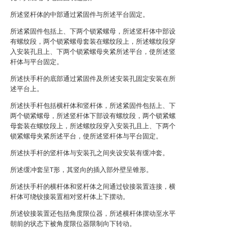
所述竖杆体的中部通过紧固件与所述平台固定。
所述紧固件包括上、下两个锁紧螺母，所述竖杆体中部设
有螺纹段，两个锁紧螺母套装在螺纹段上，所述螺纹段穿
入安装孔且上、下两个锁紧螺母夹紧所述平台，使所述竖
杆体与平台固定。
所述扶手杆的底部通过紧固件及所述安装孔固定安装在所
述平台上。
所述扶手杆包括横杆体和竖杆体，所述紧固件包括上、下
两个锁紧螺母，所述竖杆体下部设有螺纹段，两个锁紧螺
母套装在螺纹段上，所述螺纹段穿入安装孔且上、下两个
锁紧螺母夹紧所述平台，使所述竖杆体与平台固定。
所述扶手杆的竖杆体与安装孔之间夹设安装有缓冲套。
所述缓冲套呈T形，其竖向的插入部外壁呈锥形。
所述扶手杆的横杆体和竖杆体之间通过铰接装置连接，横
杆体可绕铰接装置相对竖杆体上下摆动。
所述铰接装置还包括角度限位器，所述横杆体摆动至水平
朝前的状态下被角度限位器限制向下转动。