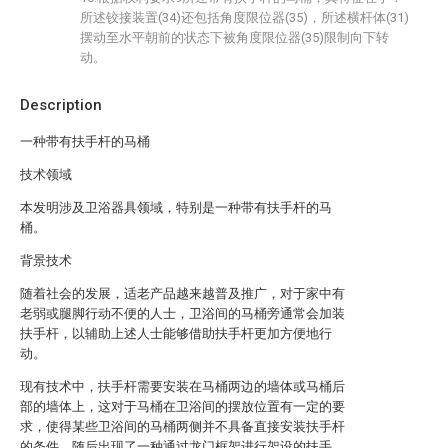
所述铰接装置(34)还包括角度限位器(35)，所述横杆体(31)
摆动至水平朝前的状态下被角度限位器(35)限制向下转
动。
Description
一种带有扶手杆的马桶
技术领域
本发明涉及卫浴器具领域，特别是一种带有扶手杆的马
桶。
背景技术
随着社会的发展，适老产品越来越普及推广，对于家中有
老弱或腿脚行动不便的人士，卫浴间的马桶旁通常会加装
扶手杆，以辅助上述人士能够借助扶手杆更加方便地行
动。
现有技术中，扶手杆需要安装在马桶两边的墙体或马桶后
部的墙体上，这对于马桶在卫浴间的摆放位置有一定的要
求，使得某些卫浴间的马桶两侧并不具备直接安装扶手杆
的条件。随后出现了一种通过龙门框架进行架设的扶手