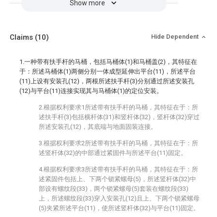
Show more
Claims
(10)
Hide Dependent
1.一种带有扶手杆的马桶，包括马桶体(1)和马桶盖(2)，其特征在
于：所述马桶体(1)两侧分别一体成型延伸出平台(11)，所述平台
(11)上设有安装孔(12)，两根所述扶手杆(3)分别通过所述安装孔
(12)与平台(11)连接实现其与马桶体(1)的定位安装。
2.根据权利要求1所述带有扶手杆的马桶，其特征在于：所
述扶手杆(3)包括横杆体(31)和竖杆体(32)，竖杆体(32)穿过
所述安装孔(12)，其底端与地面固装连接。
3.根据权利要求2所述带有扶手杆的马桶，其特征在于：所
述竖杆体(32)的中部通过紧固件与所述平台(11)固定。
4.根据权利要求3所述带有扶手杆的马桶，其特征在于：所
述紧固件包括上、下两个锁紧螺母(5)，所述竖杆体(32)中
部设有螺纹段(33)，两个锁紧螺母(5)套装在螺纹段(33)
上，所述螺纹段(33)穿入安装孔(12)且上、下两个锁紧螺母
(5)夹紧所述平台(11)，使所述竖杆体(32)与平台(11)固定。