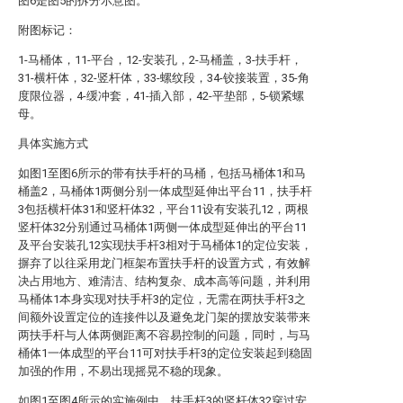
图6是图5的拆分示意图。
附图标记：
1-马桶体，11-平台，12-安装孔，2-马桶盖，3-扶手杆，
31-横杆体，32-竖杆体，33-螺纹段，34-铰接装置，35-角
度限位器，4-缓冲套，41-插入部，42-平垫部，5-锁紧螺
母。
具体实施方式
如图1至图6所示的带有扶手杆的马桶，包括马桶体1和马
桶盖2，马桶体1两侧分别一体成型延伸出平台11，扶手杆
3包括横杆体31和竖杆体32，平台11设有安装孔12，两根
竖杆体32分别通过马桶体1两侧一体成型延伸出的平台11
及平台安装孔12实现扶手杆3相对于马桶体1的定位安装，
摒弃了以往采用龙门框架布置扶手杆的设置方式，有效解
决占用地方、难清洁、结构复杂、成本高等问题，并利用
马桶体1本身实现对扶手杆3的定位，无需在两扶手杆3之
间额外设置定位的连接件以及避免龙门架的摆放安装带来
两扶手杆与人体两侧距离不容易控制的问题，同时，与马
桶体1一体成型的平台11可对扶手杆3的定位安装起到稳固
加强的作用，不易出现摇晃不稳的现象。
如图1至图4所示的实施例中，扶手杆3的竖杆体32穿过安