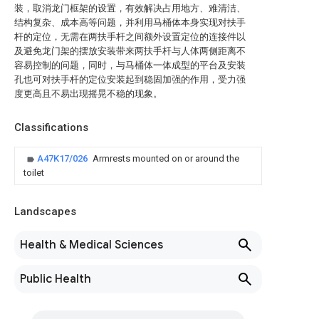
装，取消龙门框架的设置，有效解决占用地方、难清洁、
结构复杂、成本高等问题，并利用马桶体本身实现对扶手
杆的定位，无需在两扶手杆之间额外设置定位的连接件以
及避免龙门架的摆放安装带来两扶手杆与人体两侧距离不
容易控制的问题，同时，与马桶体一体成型的平台及安装
孔也可对扶手杆的定位安装起到稳固加强的作用，受力强
度更高且不易出现摇晃不稳的现象。
Classifications
A47K17/026
Armrests mounted on or around the
toilet
Landscapes
Health & Medical Sciences
Public Health