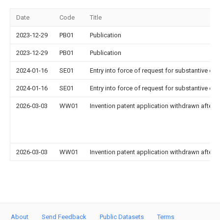
Date
Code
Title
2023-12-29
PB01
Publication
2023-12-29
PB01
Publication
2024-01-16
SE01
Entry into force of request for substantive ex
2024-01-16
SE01
Entry into force of request for substantive ex
2026-03-03
WW01
Invention patent application withdrawn after p
2026-03-03
WW01
Invention patent application withdrawn after p
About
Send Feedback
Public Datasets
Terms