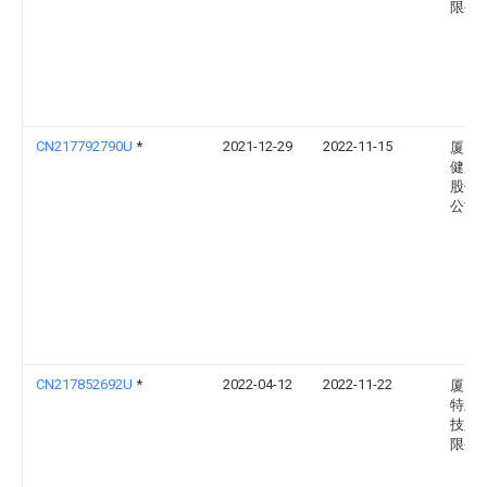
限公
CN217792790U
*
2021-12-29
2022-11-15
厦门
健康
股份
公司
CN217852692U
*
2022-04-12
2022-11-22
厦门
特卫
技股
限公