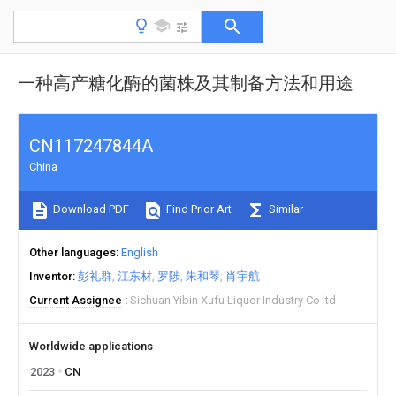
一种高产糖化酶的菌株及其制备方法和用途
CN117247844A
China
Download PDF
Find Prior Art
Similar
Other languages
English
Inventor
彭礼群
江东材
罗陟
朱和琴
肖宇航
Current Assignee
Sichuan Yibin Xufu Liquor Industry Co ltd
Worldwide applications
2023
CN