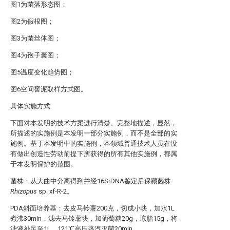
图1为菌落形态图；
图2为假根图；
图3为菌丝体图；
图4为孢子囊图；
图5温度变化趋势图；
图6空间窖泥取样方式图。
具体实施方式
下面对本发明的技术方案进行清楚、完整地描述，显然，
所描述的实施例是本发明一部分实施例，而不是全部的实
施例。基于本发明中的实施例，本领域普通技术人员在没
有做出创造性劳动前提下所获得的所有其他实施例，都属
于本发明保护的范围。
菌株：从大曲中分离得到并经16SrDNA鉴定后保藏菌株
Rhizopus
sp. xf-R-2。
PDA斜面培养基：去皮马铃薯200克，切成小块，加水1L
煮沸30min，滤去马铃薯块，加葡萄糖20g，琼脂15g，将
滤液补足至1L，121℃高压蒸汽灭菌20min。