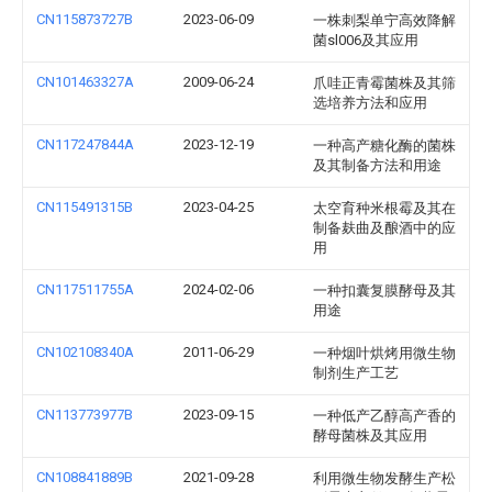
CN115873727B
2023-06-09
一株刺梨单宁高效降解
菌sl006及其应用
CN101463327A
2009-06-24
爪哇正青霉菌株及其筛
选培养方法和应用
CN117247844A
2023-12-19
一种高产糖化酶的菌株
及其制备方法和用途
CN115491315B
2023-04-25
太空育种米根霉及其在
制备麸曲及酿酒中的应
用
CN117511755A
2024-02-06
一种扣囊复膜酵母及其
用途
CN102108340A
2011-06-29
一种烟叶烘烤用微生物
制剂生产工艺
CN113773977B
2023-09-15
一种低产乙醇高产香的
酵母菌株及其应用
CN108841889B
2021-09-28
利用微生物发酵生产松