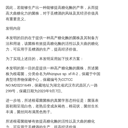
因此，若能够生产出一种能够提高糖化酶的产率，从而提
高大曲糖化力的菌株，对于丢糟酒的风味及其经济价值具
有重要意义。
发明内容
本发明的目的在于提供一种高产糖化酶的菌株及其制备方
法和用途，该菌株有效提高糖化酶的活性以及大曲的糖化
力，可应用于丢糟酒的生产，提高经济价值。
为了实现上述目的，本发明采用如下技术方案：
本发明的第一目的是提供一种高产糖化酶的菌株，所述菌
株为根霉菌，分类命名为
Rhizopus
sp. xf-R-2，保藏于中国
典型培养物保藏中心，保藏编号为CCTCC
NO:M20231649，保藏地址为湖北省武汉市武昌区八一路
299号，保藏日期为2023年9月7日。
进一步地，所述根霉菌菌株的真菌学形态特征是：菌落表
面初期呈现白色，老熟后变成灰褐色，棉花状，菌丝生长
丰满，菌丝间布满黑色孢子。
所述根霉菌能够有效提高糖化酶的活性以及大曲的糖化
力，可应用于丢糟酒的生产，提高经济价值。