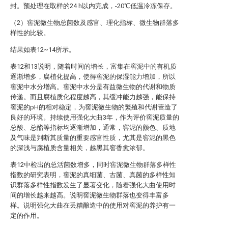
封。预处理在取样的24 h以内完成，-20℃低温冷冻保存。
（2）窖泥微生物总菌数及感官、理化指标、微生物群落多
样性的比较。
结果如表12~14所示。
表12和13说明，随着时间的增长，富集在窖泥中的有机质
逐渐增多，腐植化提高，使得窖泥的保湿能力增加，所以
窖泥中水分增高。窖泥中水分是有益微生物的代谢和物质
传递。而且腐植质化程度越高，其缓冲能力越强，能保持
窖泥的pH的相对稳定，为窖泥微生物的繁殖和代谢营造了
良好的环境。持续使用强化大曲3年，作为评价窖泥质量的
总酸、总酯等指标均逐渐增加，通常，窖泥的颜色、质地
及气味是判断其质量的重要感官性质，尤其是窖泥的黑色
的深浅与腐植质含量相关，越黑其窖香愈浓郁。
表12中检出的总活菌数增多，同时窖泥微生物群落多样性
指数的研究表明，窖泥的真细菌、古菌、真菌的多样性知
识群落多样性指数发生了显著变化，随着强化大曲使用时
间的增长越来越高。说明窖泥微生物群落也变得丰富多
样。说明强化大曲在丢糟酿造中的使用对窖泥的养护有一
定的作用。