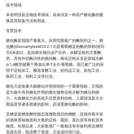
技术领域
本发明涉及生物技术领域，具体涉及一种高产糖化酶的菌
株及其制备方法和用途。
背景技术
糖化酶是我国产量最大、应用范围最广的酶制剂之一。糖
化酶(GlucoamylaseEC3.2.1.3)是葡萄糖淀粉酶的简称(缩写
为GA或G)，是由微生物分泌产生的，水解淀粉的主要酶
类，具有外切酶活性的胞外酶，催化淀粉从非还原端水解
α-1,4糖苷键逐个释放出单个β-D-葡萄糖。现已被广泛的应
用于淀粉加工、酿造发酵工业、纺织品工业、面包工业、
医药工业、饲料工业等行业。
糖化力是衡量大曲糖化作用强弱的一个重要指标，它指的
是大曲中具有糖化作用的微生物将淀粉分解为糖分的能
力，大曲糖化力的高低不仅受原料结构、上霉情况及大火
期温度等诸多因素的影响，还深受糖化酶的影响。
丢糟是面糟发酵经固态蒸馏取酒后的糟醅，其残存着丰富
的酒体香味物质和大量的淀粉、脂肪、蛋白质等有机营养
物质。长期以来，大多数酒厂一般都没有有效利用丢糟而
直接丢弃，既浪费了资源，又造成环境污染。