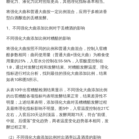
糖化力、液化力比对照组更高，其他理化指标基本相当。
将强化大曲和普通大曲按一定比例混合，应用于多粮浓香
型白酒酿造的丢糟发酵。
1、不同强化大曲添加比例对于丢糟酒的影响
不同强化大曲添加比例对糟醅的影响
将强化大曲按照不同的比例和普通大曲混合，控制入窖糟
醅参数相同：曲药使用量（普通大曲+强化大曲）为粮食使
用量的25%，入窖水分控制在55-56%，入窖酸度控制在
1.8，通过对发酵过程和发酵结束、对糟醅发酵温度、理化
指标进行对比分析，找到最佳的强化大曲添加比例，结果
如表10和图5所示。
从表10中出窖糟醅检测结果显示，不同强化大曲添加比例
的出窖糟醅各项指标均表明发酵结果正常，结果差异性不
明显；上述结果表明，添加强化大曲对丢糟糟醅发酵过程
及最终理化指标影响不明显。图5中，入窖温度控制在21℃
左右，入窖后20天达到顶温，发酵周期75天，符合“前缓、
中挺、后缓落”变化趋势，两者温度变化趋势基本相同，发
酵过程正常。
（2）不同强化大曲添加比例对出酒率以及酒质的影响