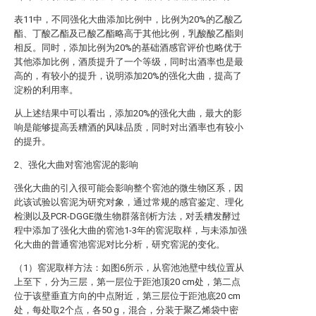
表11中，不同强化大曲添加比例中，比例为20%的乙酸乙
酯、丁酸乙酯及己酸乙酯略高于其他比例，乳酸酸乙酯则
相反。同时，添加比例为20%的基础酒感官评价也略优于
其他添加比例，酒质提升了一个等级，同时出酒率也是最
高的，有较小的提升，说明添加20%的强化大曲，提高了
淀粉的利用率。
从上述结果中可以看出，添加20%的强化大曲，最大的影
响是能够提高丢糟酒的风味品质，同时对出酒率也有较小
的提升。
2、强化大曲对窖池窖泥的影响
强化大曲的引入很可能会影响整个窖池的微生物区系，因
此该试验以窖泥为研究对象，通过常规的感官鉴定、理化
检测以及PCR-DGGE微生物群落剖析方法，对丢糟发酵过
程中添加了强化大曲的窖池1-3年的窖泥取样，与未添加强
化大曲的普通窖池窖泥对比分析，研究窖泥的变化。
（1）窖泥取样方法：如图6所示，从窖池池壁中线位置从
上至下，分为三层，第一层位于距池顶20 cm处，第二点
位于该壁垂直方向的中点附近，第三层位于距池底20 cm
处，每处取2个点，各50 g，混合，分装于聚乙烯袋中密