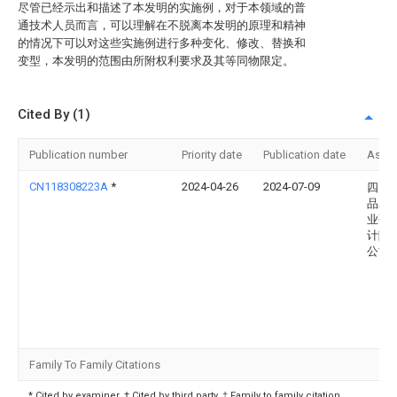
尽管已经示出和描述了本发明的实施例，对于本领域的普
通技术人员而言，可以理解在不脱离本发明的原理和精神
的情况下可以对这些实施例进行多种变化、修改、替换和
变型，本发明的范围由所附权利要求及其等同物限定。
Cited By (1)
Publication number
Priority date
Publication date
Assi
CN118308223A
*
2024-04-26
2024-07-09
四川
品发
业研
计院
公司
Family To Family Citations
* Cited by examiner, † Cited by third party, ‡ Family to family citation