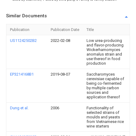
Similar Documents
Publication
Publication Date
Title
US11242502B2
2022-02-08
Low urea-producing
and flavor-producing
Wickerhamomyces
anomalus strain and
use thereof in food
production
EP3214168B1
2019-08-07
Saccharomyces
cerevisiae capable of
being co-fermented
by multiple carbon
sources and
application thereof
Dung et al.
2006
Functionality of
selected strains of
moulds and yeasts
from Vietnamese rice
wine starters