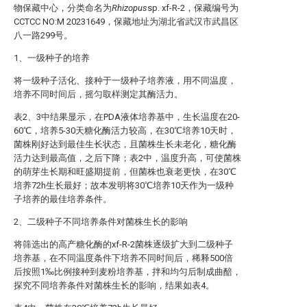
物保藏中心，分类命名为
Rhizopus
sp. xf-R-2，保藏编号为
CCTCC NO:M 20231649，保藏地址为湖北省武汉市武昌区
八一路299号。
1、一级种子的培养
将一级种子活化、接种于一级种子培养液，用不同温度，
培养不同时间后，摇匀取样测定其酶活力。
表2、3中结果显示，在PDA液体培养基中，生长温度在20-
60℃，培养5-30天糖化酶活力较高，在30℃培养10天时，
菌株刚好达到最佳生长状态，且菌株生长未老化，糖化酶
活力达到最高值，之后下降；表2中，温度升高，可使菌株
的萌芽生长期和旺盛期提前，但菌株也衰老更快，在30℃
培养72h生长最好；故本发明将30℃培养10天作为一级种
子培养的最佳培养条件。
2、二级种子不同培养条件对菌株生长的影响
将筛选出的高产糖化酶的xf-R-2菌株逐级扩大到二级种子
培养基，在不同温度条件下培养不同时间后，稀释500倍
后按照1‰比例接种到麦粉培养基，拌和均匀后制成曲醅，
探究不同培养条件对菌株生长的影响，结果如表4。