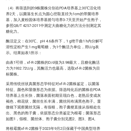
（4）将筛选到的9株菌株分别在PDA培养基上30℃活化培
养2天，以菌落生长点为圆心挖取直径为1cm的带菌培养
基，加入麦粉固体培养基摇匀培养3-7天至开始产生孢子，
参照QB/T 4257-2011中测定大曲糖化力的方法分别测定其
糖化力。
酶活定义：在30℃、pH 4.6条件下，1 g绝干曲1 h内分解可
溶性淀粉产生1 mg葡萄糖，为1个酶活力单位，用U/g表
示。结果如表1所示：
由表1可得，xf-R-2菌株的D/d值为3.98最大，且糖化酶活
力为1932.72U/g，其酶活力也最高，选取xf-R-2菌株为目
标菌株。
采用传统丝状真菌形态学特征对xf-R-2菌株鉴定，以菌落
特征、颜色和显微形态为依据。筛选纯化后的菌株在PDA
培养基上生长快，菌落表面初期呈现白色，老熟后变成灰
褐色，棉花状，菌丝生长丰满，菌丝间布满黑色孢子。显
微镜下观察菌丝无隔，有假根，孢子囊梗直接从假根处生
出、黑色的孢子囊，依据形态分类鉴定为根霉；菌落形态
如图1，假根、菌丝体、孢子囊分别见图2、图3、图4。
将根霉菌xf-R-2菌株于2023年9月2日保藏于中国典型培养