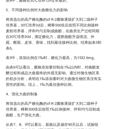
表4中，菌株在30℃培养72h生长最好。
3、不同接种比例对大曲糖化力的影响
将筛选出的高产糖化酶的xf-R-2菌株逐级扩大到二级种子
培养基，30℃培养3d后，稀释500倍后按照不同比例接种
麦粉培养基，拌和均匀后制成曲醅，在曲房生产过程同期
在30℃培养30d，测定糖化力，观察曲醅升温情况、外
观、断面、皮张、香味，找到最佳接种比例。结果如表5和
表6。
表5中，添加比例在1‰时，糖化力最高，为1532.6mg。
由表6可以看出，菌株添加量控制在1‰以内时，对曲醅发
酵过程和成品大曲最终的外观无影响。通过对微生物区系
的初步分析，表明在1‰添加量时对大曲微生物区系没有实
质性的影响。综上，1‰为最佳接种比例。
4、强化大曲的制备
将筛选出的高产糖化酶的xf-R-2菌株逐级扩大到二级种子
培养基，稀释500倍后按照1‰比例接种、拌和均匀后制成
曲醅，生产强化大曲。
从表7、8、9可以看出，新曲以及储存90天以后，试验组