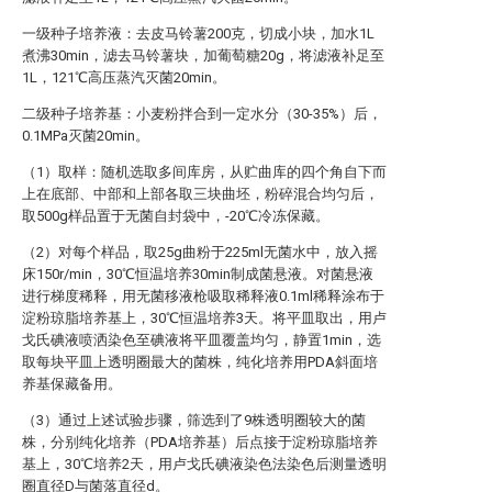
一级种子培养液：去皮马铃薯200克，切成小块，加水1L
煮沸30min，滤去马铃薯块，加葡萄糖20g，将滤液补足至
1L，121℃高压蒸汽灭菌20min。
二级种子培养基：小麦粉拌合到一定水分（30-35%）后，
0.1MPa灭菌20min。
（1）取样：随机选取多间库房，从贮曲库的四个角自下而
上在底部、中部和上部各取三块曲坯，粉碎混合均匀后，
取500g样品置于无菌自封袋中，-20℃冷冻保藏。
（2）对每个样品，取25g曲粉于225ml无菌水中，放入摇
床150r/min，30℃恒温培养30min制成菌悬液。对菌悬液
进行梯度稀释，用无菌移液枪吸取稀释液0.1ml稀释涂布于
淀粉琼脂培养基上，30℃恒温培养3天。将平皿取出，用卢
戈氏碘液喷洒染色至碘液将平皿覆盖均匀，静置1min，选
取每块平皿上透明圈最大的菌株，纯化培养用PDA斜面培
养基保藏备用。
（3）通过上述试验步骤，筛选到了9株透明圈较大的菌
株，分别纯化培养（PDA培养基）后点接于淀粉琼脂培养
基上，30℃培养2天，用卢戈氏碘液染色法染色后测量透明
圈直径D与菌落直径d。