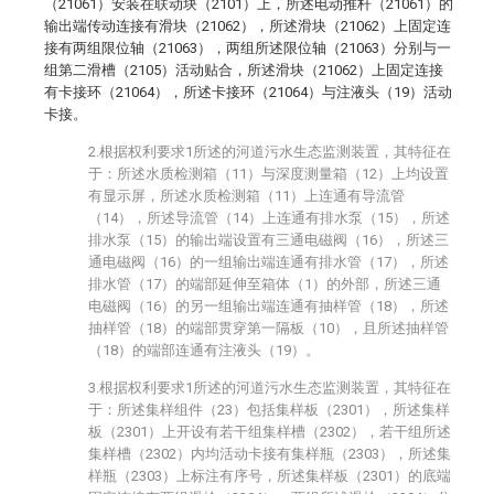
（21061）安装在联动块（2101）上，所述电动推杆（21061）的
输出端传动连接有滑块（21062），所述滑块（21062）上固定连
接有两组限位轴（21063），两组所述限位轴（21063）分别与一
组第二滑槽（2105）活动贴合，所述滑块（21062）上固定连接
有卡接环（21064），所述卡接环（21064）与注液头（19）活动
卡接。
2.根据权利要求1所述的河道污水生态监测装置，其特征在
于：所述水质检测箱（11）与深度测量箱（12）上均设置
有显示屏，所述水质检测箱（11）上连通有导流管
（14），所述导流管（14）上连通有排水泵（15），所述
排水泵（15）的输出端设置有三通电磁阀（16），所述三
通电磁阀（16）的一组输出端连通有排水管（17），所述
排水管（17）的端部延伸至箱体（1）的外部，所述三通
电磁阀（16）的另一组输出端连通有抽样管（18），所述
抽样管（18）的端部贯穿第一隔板（10），且所述抽样管
（18）的端部连通有注液头（19）。
3.根据权利要求1所述的河道污水生态监测装置，其特征在
于：所述集样组件（23）包括集样板（2301），所述集样
板（2301）上开设有若干组集样槽（2302），若干组所述
集样槽（2302）内均活动卡接有集样瓶（2303），所述集
样瓶（2303）上标注有序号，所述集样板（2301）的底端