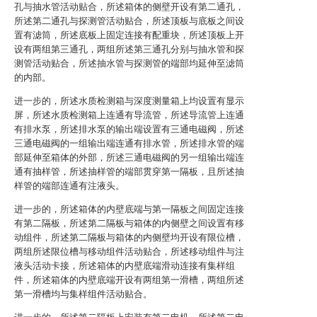
孔与抽水管活动贴合，所述箱体的侧壁开设有第二通孔，
所述第二通孔与探测管活动贴合，所述顶板与底板之间设
置有滤筒，所述底板上固定连接有配重块，所述顶板上开
设有两组第三通孔，两组所述第三通孔分别与抽水管和探
测管活动贴合，所述抽水管与探测管的端部均延伸至滤筒
的内部。
进一步的，所述水质检测箱与深度测量箱上均设置有显示
屏，所述水质检测箱上连通有导流管，所述导流管上连通
有排水泵，所述排水泵的输出端设置有三通电磁阀，所述
三通电磁阀的一组输出端连通有排水管，所述排水管的端
部延伸至箱体的外部，所述三通电磁阀的另一组输出端连
通有抽样管，所述抽样管的端部贯穿第一隔板，且所述抽
样管的端部连通有注液头。
进一步的，所述箱体的内壁底端与第一隔板之间固定连接
有第二隔板，所述第二隔板与箱体的内侧壁之间设置有移
动组件，所述第二隔板与箱体的内侧壁均开设有限位槽，
两组所述限位槽与移动组件活动贴合，所述移动组件与注
液头活动卡接，所述箱体的内壁底端滑动连接有集样组
件，所述箱体的内壁底端开设有两组第一滑槽，两组所述
第一滑槽均与集样组件活动贴合。