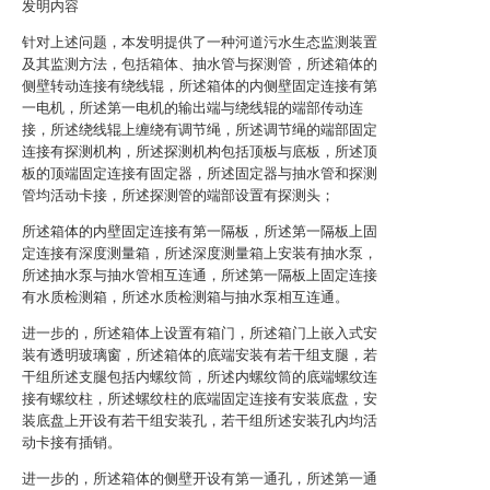
发明内容
针对上述问题，本发明提供了一种河道污水生态监测装置
及其监测方法，包括箱体、抽水管与探测管，所述箱体的
侧壁转动连接有绕线辊，所述箱体的内侧壁固定连接有第
一电机，所述第一电机的输出端与绕线辊的端部传动连
接，所述绕线辊上缠绕有调节绳，所述调节绳的端部固定
连接有探测机构，所述探测机构包括顶板与底板，所述顶
板的顶端固定连接有固定器，所述固定器与抽水管和探测
管均活动卡接，所述探测管的端部设置有探测头；
所述箱体的内壁固定连接有第一隔板，所述第一隔板上固
定连接有深度测量箱，所述深度测量箱上安装有抽水泵，
所述抽水泵与抽水管相互连通，所述第一隔板上固定连接
有水质检测箱，所述水质检测箱与抽水泵相互连通。
进一步的，所述箱体上设置有箱门，所述箱门上嵌入式安
装有透明玻璃窗，所述箱体的底端安装有若干组支腿，若
干组所述支腿包括内螺纹筒，所述内螺纹筒的底端螺纹连
接有螺纹柱，所述螺纹柱的底端固定连接有安装底盘，安
装底盘上开设有若干组安装孔，若干组所述安装孔内均活
动卡接有插销。
进一步的，所述箱体的侧壁开设有第一通孔，所述第一通