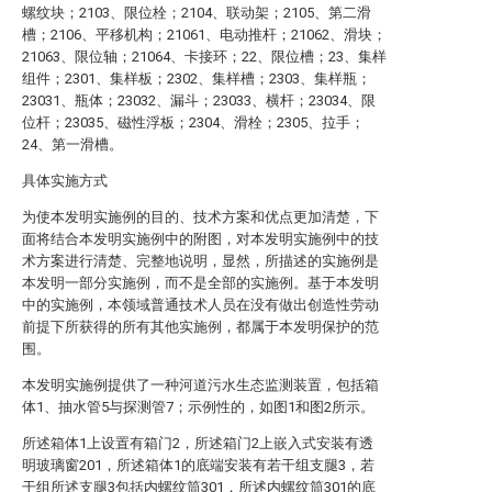
螺纹块；2103、限位栓；2104、联动架；2105、第二滑
槽；2106、平移机构；21061、电动推杆；21062、滑块；
21063、限位轴；21064、卡接环；22、限位槽；23、集样
组件；2301、集样板；2302、集样槽；2303、集样瓶；
23031、瓶体；23032、漏斗；23033、横杆；23034、限
位杆；23035、磁性浮板；2304、滑栓；2305、拉手；
24、第一滑槽。
具体实施方式
为使本发明实施例的目的、技术方案和优点更加清楚，下
面将结合本发明实施例中的附图，对本发明实施例中的技
术方案进行清楚、完整地说明，显然，所描述的实施例是
本发明一部分实施例，而不是全部的实施例。基于本发明
中的实施例，本领域普通技术人员在没有做出创造性劳动
前提下所获得的所有其他实施例，都属于本发明保护的范
围。
本发明实施例提供了一种河道污水生态监测装置，包括箱
体1、抽水管5与探测管7；示例性的，如图1和图2所示。
所述箱体1上设置有箱门2，所述箱门2上嵌入式安装有透
明玻璃窗201，所述箱体1的底端安装有若干组支腿3，若
干组所述支腿3包括内螺纹筒301，所述内螺纹筒301的底