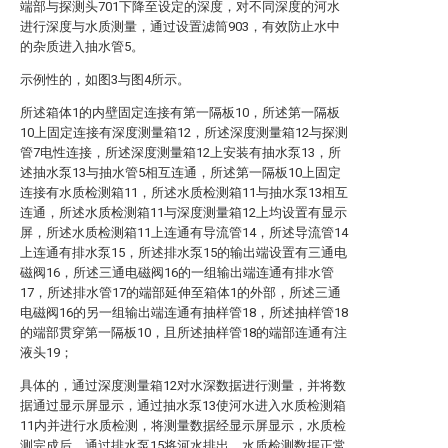
端部与探测头701下降至设定的深度，对不同深度的河水
进行深度与水质测量，通过设置滤筒903，有效防止水中
的杂质进入抽水管5。
示例性的，如图3与图4所示。
所述箱体1的内壁固定连接有第一隔板10，所述第一隔板
10上固定连接有深度测量箱12，所述深度测量箱12与探测
管7电性连接，所述深度测量箱12上安装有抽水泵13，所
述抽水泵13与抽水管5相互连通，所述第一隔板10上固定
连接有水质检测箱11，所述水质检测箱11与抽水泵13相互
连通，所述水质检测箱11与深度测量箱12上均设置有显示
屏，所述水质检测箱11上连通有导流管14，所述导流管14
上连通有排水泵15，所述排水泵15的输出端设置有三通电
磁阀16，所述三通电磁阀16的一组输出端连通有排水管
17，所述排水管17的端部延伸至箱体1的外部，所述三通
电磁阀16的另一组输出端连通有抽样管18，所述抽样管18
的端部贯穿第一隔板10，且所述抽样管18的端部连通有注
液头19；
具体的，通过深度测量箱12对水深数据进行测量，并将数
据通过显示屏显示，通过抽水泵13使河水进入水质检测箱
11内并进行水质检测，将测量数据经显示屏显示，水质检
测完成后，通过排水泵15将河水排出，水质检测数据正常