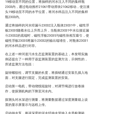
19移动至不同的位置，将抽样的河水注入不同的集样瓶
2303内，通过电动推杆21061带动滑块21062移动，使注液
头19移动至不同的水平位置，将河水样品注入不同的集样
瓶2303内。
通过将抽样的河水经漏斗23032注入瓶体23031中，磁性浮
板23035随着水位上升而上升，当瓶体23031中水位接近漏
斗23032的底端时，磁性浮板23035与磁性块相互吸引，使
磁性浮板23035将漏斗23032的输出端堵住，对瓶体23031
的河水样品进行封存。
在上述一种河道污水生态监测装置的基础上，本发明实施
例还提出了一种用于该监测装置的监测方法，示例性的，
所述监测方法包括：
旋转螺纹柱，调节支腿的长度，将插销通过安装孔插入地
面，对支腿进行固定，完成监测装置的安装。
启动第一电机，带动绕线辊旋转，对调节绳进行放卷操
作，使探测机构的下降至河水内。
探测头对水深进行测量，将测量数据通过深度测量箱上设
置的显示屏显示与远程上传。
启动抽水泵，将该深度的河水经抽水管抽入水质检测箱