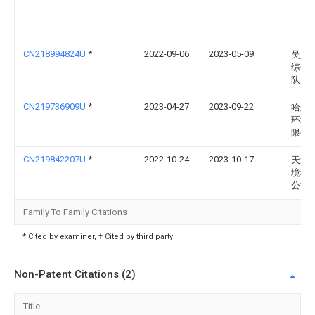
CN218994824U
*
2022-09-06
2023-05-09
吴堡
综合
队
CN219736909U
*
2023-04-27
2023-09-22
哈尔
环境
限公
CN219842207U
*
2022-10-24
2023-10-17
天津
境科
公司
Family To Family Citations
* Cited by examiner, † Cited by third party
Non-Patent Citations (2)
Title