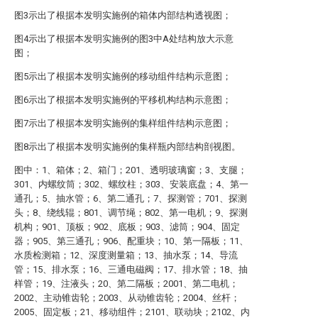
图3示出了根据本发明实施例的箱体内部结构透视图；
图4示出了根据本发明实施例的图3中A处结构放大示意
图；
图5示出了根据本发明实施例的移动组件结构示意图；
图6示出了根据本发明实施例的平移机构结构示意图；
图7示出了根据本发明实施例的集样组件结构示意图；
图8示出了根据本发明实施例的集样瓶内部结构剖视图。
图中：1、箱体；2、箱门；201、透明玻璃窗；3、支腿；
301、内螺纹筒；302、螺纹柱；303、安装底盘；4、第一
通孔；5、抽水管；6、第二通孔；7、探测管；701、探测
头；8、绕线辊；801、调节绳；802、第一电机；9、探测
机构；901、顶板；902、底板；903、滤筒；904、固定
器；905、第三通孔；906、配重块；10、第一隔板；11、
水质检测箱；12、深度测量箱；13、抽水泵；14、导流
管；15、排水泵；16、三通电磁阀；17、排水管；18、抽
样管；19、注液头；20、第二隔板；2001、第二电机；
2002、主动锥齿轮；2003、从动锥齿轮；2004、丝杆；
2005、固定板；21、移动组件；2101、联动块；2102、内