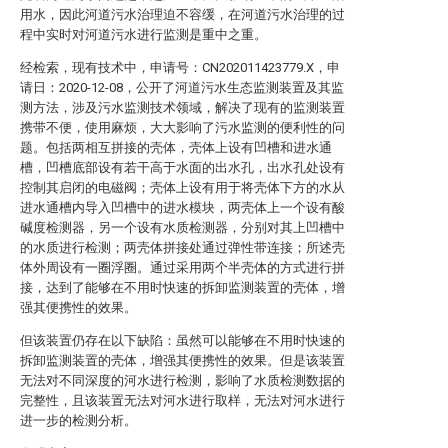
用水，因此河道污水治理迫不容缓，在河道污水治理的过
程中实时对河道污水进行监测是重中之重。
经检索，现有技术中，申请号：CN202011423779.X，申
请日：2020-12-08，公开了河道污水生态监测装置及其监
测方法，涉及污水监测技术领域，解决了现有的监测装置
携带不便，使用麻烦，大大影响了污水监测的便利性的问
题。包括两相互拼接的壳体，壳体上设有凹槽和进水通
槽，凹槽底部设有若干高于水面的出水孔，出水孔处设有
控制其启闭的电磁阀；壳体上设有用于将壳体下方的水从
进水通槽内导入凹槽中的进水模块，两壳体上一个设有酸
碱度检测器，另一个设有水质检测器，分别对其上凹槽中
的水质进行检测；两壳体拼接处通过弹性带连接；所述壳
体外周设有一圈浮圈。通过采用两个半壳体的方式进行拼
接，达到了能够在不用时快速的拆卸监测装置的壳体，增
强其便携性的效果。
但该装置仍存在以下缺陷：虽然可以能够在不用时快速的
拆卸监测装置的壳体，增强其便携性的效果。但是该装置
无法对不同深度的河水进行检测，影响了水质检测数据的
完整性，且该装置无法对河水进行取样，无法对河水进行
进一步的检测分析。