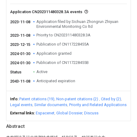
Application CN202311480328.3A events
Application filed by Sichuan Zhongrun Zhiyuan
2023-11-08
Environmental Monitoring Co ltd
Priority to CN202311480328.3A
2023-11-08
Publication of CN117228455A
2023-12-15
Application granted
2024-01-30
Publication of CN117228455B
2024-01-30
Active
Status
Anticipated expiration
2043-11-08
Info
Patent citations (19)
Non-patent citations (2)
Cited by (2)
Legal events
Similar documents
Priority and Related Applications
External links
Espacenet
Global Dossier
Discuss
Abstract