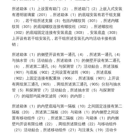
所述箱体（1）上设置有箱门（2），所述箱门（2）上嵌入式安装
有透明玻璃窗（201），所述箱体（1）的底端安装有若干组支腿
（3），若干组所述支腿（3）包括内螺纹筒（301），所述内螺
纹筒（301）的底端螺纹连接有螺纹柱（302），所述螺纹柱
（302）的底端固定连接有安装底盘（303），安装底盘（303）
上开设有若干组安装孔，若干组所述安装孔内均活动卡接有插
销；
所述箱体（1）的侧壁开设有第一通孔（4），所述第一通孔（4）
与抽水管（5）活动贴合，所述箱体（1）的侧壁开设有第二通孔
（6），所述第二通孔（6）与探测管（7）活动贴合，所述顶板
（901）与底板（902）之间设置有滤筒（903），所述底板
（902）上固定连接有配重块（906），所述顶板（901）上开设
有两组第三通孔（905），两组所述第三通孔（905）分别与抽水
管（5）和探测管（7）活动贴合，所述抽水管（5）与探测管
（7）的端部均延伸至滤筒（903）的内部；
所述箱体（1）的内壁底端与第一隔板（10）之间固定连接有第二
隔板（20），所述第二隔板（20）与箱体（1）的内侧壁之间设
置有移动组件（21），所述第二隔板（20）与箱体（1）的内侧
壁均开设有限位槽（22），两组所述限位槽（22）与移动组件
（21）活动贴合，所述移动组件（21）与注液头（19）活动卡