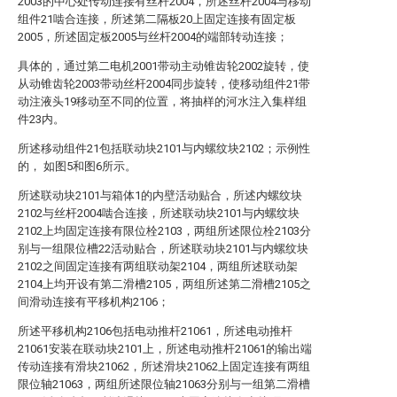
2003的中心处传动连接有丝杆2004，所述丝杆2004与移动
组件21啮合连接，所述第二隔板20上固定连接有固定板
2005，所述固定板2005与丝杆2004的端部转动连接；
具体的，通过第二电机2001带动主动锥齿轮2002旋转，使
从动锥齿轮2003带动丝杆2004同步旋转，使移动组件21带
动注液头19移动至不同的位置，将抽样的河水注入集样组
件23内。
所述移动组件21包括联动块2101与内螺纹块2102；示例性
的， 如图5和图6所示。
所述联动块2101与箱体1的内壁活动贴合，所述内螺纹块
2102与丝杆2004啮合连接，所述联动块2101与内螺纹块
2102上均固定连接有限位栓2103，两组所述限位栓2103分
别与一组限位槽22活动贴合，所述联动块2101与内螺纹块
2102之间固定连接有两组联动架2104，两组所述联动架
2104上均开设有第二滑槽2105，两组所述第二滑槽2105之
间滑动连接有平移机构2106；
所述平移机构2106包括电动推杆21061，所述电动推杆
21061安装在联动块2101上，所述电动推杆21061的输出端
传动连接有滑块21062，所述滑块21062上固定连接有两组
限位轴21063，两组所述限位轴21063分别与一组第二滑槽