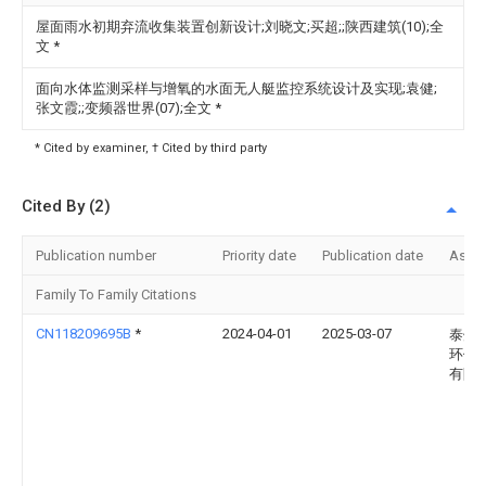
屋面雨水初期弃流收集装置创新设计;刘晓文;买超;;陕西建筑(10);全
文
*
面向水体监测采样与增氧的水面无人艇监控系统设计及实现;袁健;
张文霞;;变频器世界(07);全文
*
* Cited by examiner, † Cited by third party
Cited By (2)
Publication number
Priority date
Publication date
Assi
Family To Family Citations
CN118209695B
*
2024-04-01
2025-03-07
泰州
环保
有限