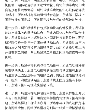
进一步的，所述第二隔板上安装有第二电机，所述第二电
机的输出端传动连接有主动锥齿轮，所述主动锥齿轮上啮
合连接有从动锥齿轮，所述从动锥齿轮的中心处传动连接
有丝杆，所述丝杆与移动组件啮合连接，所述第二隔板上
固定连接有固定板，所述固定板与丝杆的端部转动连接。
进一步的，所述移动组件包括联动块与内螺纹块，所述联
动块与箱体的内壁活动贴合，所述内螺纹块与丝杆啮合连
接，所述联动块与内螺纹块上均固定连接有限位栓，两组
所述限位栓分别与一组限位槽活动贴合，所述联动块与内
螺纹块之间固定连接有两组联动架，两组所述联动架上均
开设有第二滑槽，两组所述第二滑槽之间滑动连接有平移
机构。
进一步的，所述平移机构包括电动推杆，所述电动推杆安
装在联动块上，所述电动推杆的输出端传动连接有滑块，
所述滑块上固定连接有两组限位轴，两组所述限位轴分别
与一组第二滑槽活动贴合，所述滑块上固定连接有卡接
环，所述卡接环与注液头活动卡接。
进一步的，所述集样组件包括集样板，所述集样板上开设
有若干组集样槽，若干组所述集样槽内均活动卡接有集样
瓶，所述集样瓶上标注有序号，所述集样板的底端固定连
接有两组滑栓，两组所述滑栓分别与一组第一滑槽活动贴