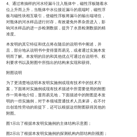
4、通过将抽样的河水经漏斗注入瓶体中，磁性浮板随着水
位上升而上升，当瓶体中水位接近漏斗的底端时，磁性浮
板与磁性块相互吸引，使磁性浮板将漏斗的输出端堵住，
对瓶体的河水样品进行封存，有效避免外界杂质进入，影
响河水样品的进一步检测数据，提升了水质检测数据的精
准度。
本发明的其它特征和优点将在随后的说明书中阐述，并
且，部分地从说明书中变得显而易见，或者通过实施本发
明而了解。本发明的目的和其他优点可通过在说明书、权
利要求书以及附图中所指出的结构来实现和获得。
附图说明
为了更清楚地说明本发明实施例或现有技术中的技术方
案，下面将对实施例或现有技术描述中所需要使用的附图
作一简单地介绍，显而易见地，下面描述中的附图是本发
明的一些实施例，对于本领域普通技术人员来讲，在不付
出创造性劳动的前提下，还可以根据这些附图获得其他的
附图。
图1示出了根据本发明实施例的主体结构示意图；
图2示出了根据本发明实施例的探测机构内部结构剖视图；