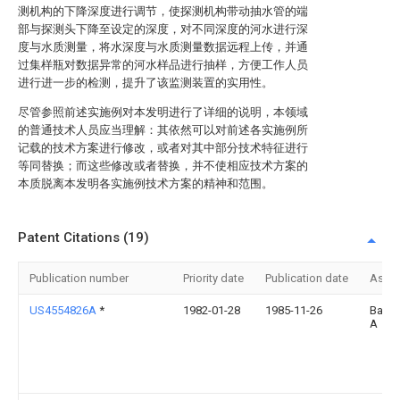
测机构的下降深度进行调节，使探测机构带动抽水管的端
部与探测头下降至设定的深度，对不同深度的河水进行深
度与水质测量，将水深度与水质测量数据远程上传，并通
过集样瓶对数据异常的河水样品进行抽样，方便工作人员
进行进一步的检测，提升了该监测装置的实用性。
尽管参照前述实施例对本发明进行了详细的说明，本领域
的普通技术人员应当理解：其依然可以对前述各实施例所
记载的技术方案进行修改，或者对其中部分技术特征进行
等同替换；而这些修改或者替换，并不使相应技术方案的
本质脱离本发明各实施例技术方案的精神和范围。
Patent Citations (19)
Publication number
Priority date
Publication date
Assi
US4554826A
*
1982-01-28
1985-11-26
Barry 
A