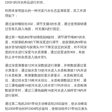
23031的河水样品进行封存。
利用本发明提出的一种河道污水生态监测装置，其工作原
理如下：
通过旋转螺纹柱302，调节支腿3的长度，通过使用插销通
过安装孔插入地面， 对支腿3进行固定。
通过第一电机802带动绕线辊8旋转，调节调节绳801的长
度，对探测机构9的下降深度进行调节，使探测机构9带动
抽水管5的端部与探测头701下降至设定的深度，对不同深
度的河水进行深度与水质测量，通过设置滤筒903，有效
防止水中的杂质进入抽水管5。
通过深度测量箱12对水深数据进行测量，并将数据通过显
示屏显示，通过抽水泵13使河水进入水质检测箱11内并进
行水质检测，将测量数据经显示屏显示，水质检测完成
后，通过排水泵15将河水排出，水质检测数据正常时，通
过三通电磁阀16使河水进入排水管17内并排出，水质检测
数据异常时，通过三通电磁阀16使河水进入抽样管18内并
进行留样。
通过第二电机2001带动主动锥齿轮2002旋转，使从动锥齿
轮2003带动丝杆2004同步旋转，使移动组件21带动注液头