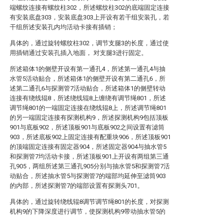
端螺纹连接有螺纹柱302，所述螺纹柱302的底端固定连接
有安装底盘303，安装底盘303上开设有若干组安装孔，若
干组所述安装孔内均活动卡接有插销；
具体的，通过旋转螺纹柱302，调节支腿3的长度，通过使
用插销通过安装孔插入地面， 对支腿3进行固定。
所述箱体1的侧壁开设有第一通孔4，所述第一通孔4与抽
水管5活动贴合，所述箱体1的侧壁开设有第二通孔6，所
述第二通孔6与探测管7活动贴合，所述箱体1的侧壁转动
连接有绕线辊8，所述绕线辊8上缠绕有调节绳801，所述
调节绳801的一端固定连接在绕线辊8上，所述调节绳801
的另一端固定连接有探测机构9，所述探测机构9包括顶板
901与底板902，所述顶板901与底板902之间设置有滤筒
903，所述底板902上固定连接有配重块906，所述顶板901
的顶端固定连接有固定器904，所述固定器904与抽水管5
和探测管7均活动卡接，所述顶板901上开设有两组第三通
孔905，两组所述第三通孔905分别与抽水管5和探测管7活
动贴合，所述抽水管5与探测管7的端部均延伸至滤筒903
的内部，所述探测管7的端部设置有探测头701。
具体的，通过旋转绕线辊8调节调节绳801的长度，对探测
机构9的下降深度进行调节，使探测机构9带动抽水管5的