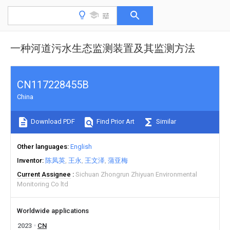
一种河道污水生态监测装置及其监测方法
CN117228455B
China
Download PDF
Find Prior Art
Similar
Other languages
English
Inventor
陈凤英
王永
王文泽
蒲亚梅
Current Assignee
Sichuan Zhongrun Zhiyuan Environmental
Monitoring Co ltd
Worldwide applications
2023
CN