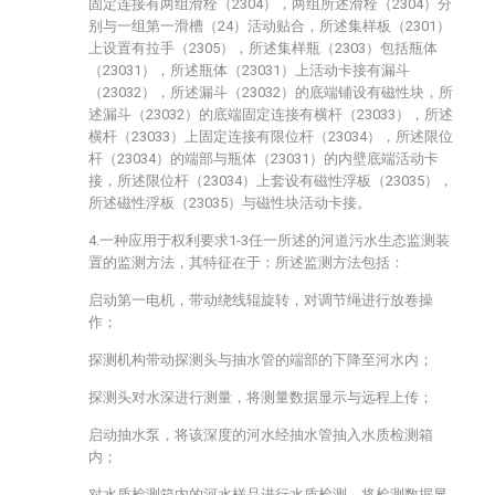
固定连接有两组滑栓（2304），两组所述滑栓（2304）分
别与一组第一滑槽（24）活动贴合，所述集样板（2301）
上设置有拉手（2305），所述集样瓶（2303）包括瓶体
（23031），所述瓶体（23031）上活动卡接有漏斗
（23032），所述漏斗（23032）的底端铺设有磁性块，所
述漏斗（23032）的底端固定连接有横杆（23033），所述
横杆（23033）上固定连接有限位杆（23034），所述限位
杆（23034）的端部与瓶体（23031）的内壁底端活动卡
接，所述限位杆（23034）上套设有磁性浮板（23035），
所述磁性浮板（23035）与磁性块活动卡接。
4.一种应用于权利要求1-3任一所述的河道污水生态监测装
置的监测方法，其特征在于：所述监测方法包括：
启动第一电机，带动绕线辊旋转，对调节绳进行放卷操
作；
探测机构带动探测头与抽水管的端部的下降至河水内；
探测头对水深进行测量，将测量数据显示与远程上传；
启动抽水泵，将该深度的河水经抽水管抽入水质检测箱
内；
对水质检测箱内的河水样品进行水质检测，将检测数据显