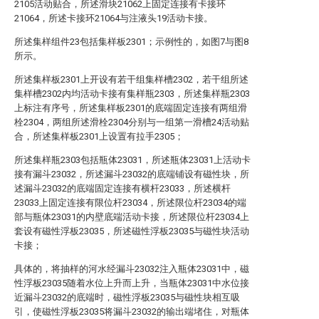
2105活动贴合，所述滑块21062上固定连接有卡接环
21064，所述卡接环21064与注液头19活动卡接。
所述集样组件23包括集样板2301；示例性的，如图7与图8
所示。
所述集样板2301上开设有若干组集样槽2302，若干组所述
集样槽2302内均活动卡接有集样瓶2303，所述集样瓶2303
上标注有序号，所述集样板2301的底端固定连接有两组滑
栓2304，两组所述滑栓2304分别与一组第一滑槽24活动贴
合，所述集样板2301上设置有拉手2305；
所述集样瓶2303包括瓶体23031，所述瓶体23031上活动卡
接有漏斗23032，所述漏斗23032的底端铺设有磁性块，所
述漏斗23032的底端固定连接有横杆23033，所述横杆
23033上固定连接有限位杆23034，所述限位杆23034的端
部与瓶体23031的内壁底端活动卡接，所述限位杆23034上
套设有磁性浮板23035，所述磁性浮板23035与磁性块活动
卡接；
具体的，将抽样的河水经漏斗23032注入瓶体23031中，磁
性浮板23035随着水位上升而上升，当瓶体23031中水位接
近漏斗23032的底端时，磁性浮板23035与磁性块相互吸
引，使磁性浮板23035将漏斗23032的输出端堵住，对瓶体