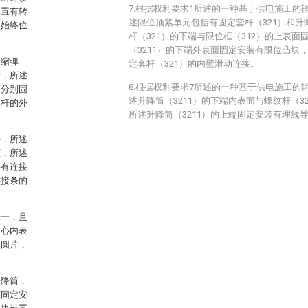
7.根据权利要求1所述的一种基于供电施工的
设置有转
述限位顶紧单元包括有固定套杆（321）和升降
点始终位
杆（321）的下端与限位框（312）的上表
（3211）的下端外表面固定安装有限位凸块
伸缩弹
定套杆（321）的内壁滑动连接。
接，所述
8.根据权利要求7所述的一种基于供电施工的
面分别固
述升降筒（3211）的下端内表面与螺纹杆（3
套杆的外
所述升降筒（3211）的上端固定安装有理线导
杆，所述
框，所述
接有连接
连接条的
轮一，且
中心内表
位圆片，
升降筒，
面固定安