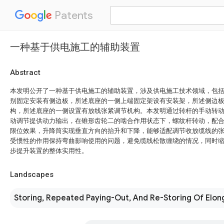
Patents
一种基于供电施工的辅助装置
Abstract
本发明公开了一种基于供电施工的辅助装置，涉及供电施工技术领域，包
别固定安装有侧边板，所述底座的一侧上端固定架设有安装架，所述侧边
构，所述底座的一侧设置有放线张紧调节机构。本发明通过转杆的手动转
动调节提供动力输出，在锥形齿轮二的啮合作用状态下，螺纹杆转动，配
限位效果，升降筒实现垂直方向的抬升和下降，能够适配调节收放缆线的
受惯性的作用保持弯曲影响使用的问题，避免缆线松散缠绕的情况，同时
步提升装置的整体实用性。
Landscapes
Storing, Repeated Paying-Out, And Re-Storing Of Elon