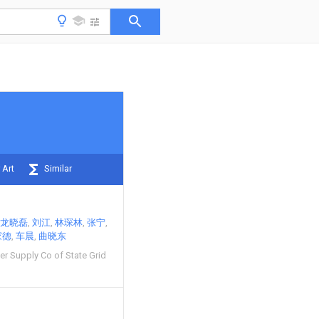
 Art
Similar
龙晓磊
刘江
林琛林
张宁
家德
车晨
曲晓东
 Supply Co of State Grid