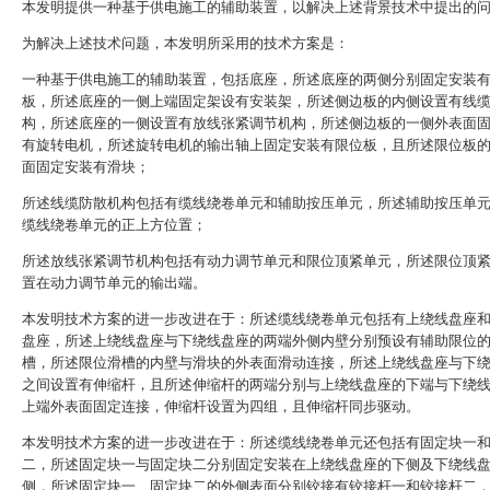
本发明提供一种基于供电施工的辅助装置，以解决上述背景技术中提出的
为解决上述技术问题，本发明所采用的技术方案是：
一种基于供电施工的辅助装置，包括底座，所述底座的两侧分别固定安装
板，所述底座的一侧上端固定架设有安装架，所述侧边板的内侧设置有线
构，所述底座的一侧设置有放线张紧调节机构，所述侧边板的一侧外表面
有旋转电机，所述旋转电机的输出轴上固定安装有限位板，且所述限位板
面固定安装有滑块；
所述线缆防散机构包括有缆线绕卷单元和辅助按压单元，所述辅助按压单
缆线绕卷单元的正上方位置；
所述放线张紧调节机构包括有动力调节单元和限位顶紧单元，所述限位顶
置在动力调节单元的输出端。
本发明技术方案的进一步改进在于：所述缆线绕卷单元包括有上绕线盘座
盘座，所述上绕线盘座与下绕线盘座的两端外侧内壁分别预设有辅助限位
槽，所述限位滑槽的内壁与滑块的外表面滑动连接，所述上绕线盘座与下
之间设置有伸缩杆，且所述伸缩杆的两端分别与上绕线盘座的下端与下绕
上端外表面固定连接，伸缩杆设置为四组，且伸缩杆同步驱动。
本发明技术方案的进一步改进在于：所述缆线绕卷单元还包括有固定块一
二，所述固定块一与固定块二分别固定安装在上绕线盘座的下侧及下绕线
侧，所述固定块一、固定块二的外侧表面分别铰接有铰接杆一和铰接杆二