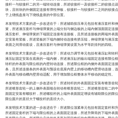
接杆一与铰接杆二的另一端转动连接，所述铰接杆一及铰接杆二的铰接点
块，且转块的外侧固定连接有弹性抻板，铰接杆一与铰接杆二之间的铰接
于上绕线盘座与下绕线盘座的中部位置。
本发明技术方案的进一步改进在于：所述辅助按压单元包括有液压套杆和
簧，所述液压套杆与伸缩弹簧的上端分别与侧边板的上端内侧顶面固定连
液压套杆、伸缩弹簧的下端固定连接有连接板，且所述连接板的两端外表
定安装有竖板，所述竖板的下端内侧转动连接有挤压辊，伸缩弹簧与液压
表面之间滑动套设，且液压套杆与伸缩弹簧设置为水平等距排列的四组。
本发明技术方案的进一步改进在于：所述动力调节单元包括有液压缸和转
液压缸固定安装在底座的一端内侧，所述液压缸的输出端固定连接有限位
转杆的外表面与限位框的内壁转动连接，所述限位框的内侧外表面固定连
条，且所述连接条的外表面与预设在底座内壁上的移动槽内壁滑动连接，
外表面与移动槽内壁滑动适配，用于增加限位框整体水平移动的稳定性。
本发明技术方案的进一步改进在于：所述转杆的外表面固定安装有锥形齿
所述锥形齿轮一的上侧外表面啮合转动有锥形齿轮二，所述锥形齿轮二的
面固定安装有螺纹杆，所述螺纹杆的上端外表面固定增设有辅助限位的限
限位圆片的直径大于螺纹杆的直径大小。
本发明技术方案的进一步改进在于：所述限位顶紧单元包括有固定套杆和
所述固定套杆的下端与限位框的上表面固定连接，所述升降筒的下端外表