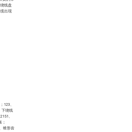
上绕线盘
线缆出现
；123、
、下绕线
151、
板；
4、锥形齿