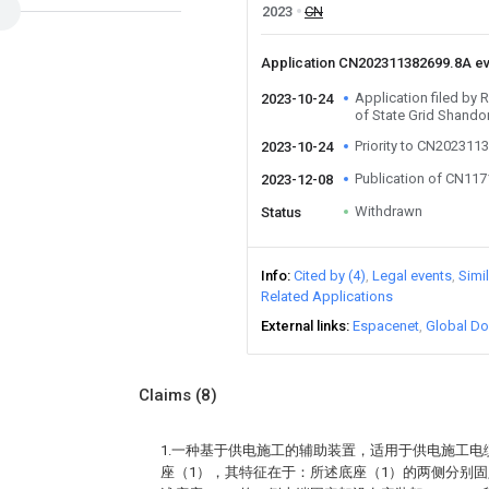
2023
CN
Application CN202311382699.8A e
Application filed b
2023-10-24
of State Grid Shando
Priority to CN202311
2023-10-24
Publication of CN11
2023-12-08
Withdrawn
Status
Info
Cited by (4)
Legal events
Simi
Related Applications
External links
Espacenet
Global Do
Claims
(8)
1.一种基于供电施工的辅助装置，适用于供电施工
座（1），其特征在于：所述底座（1）的两侧分别固