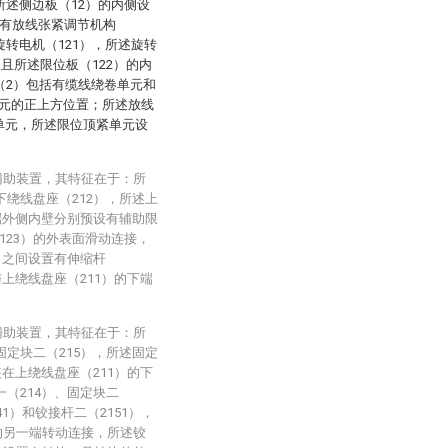
所述侧边板（12）的内侧设
置有放线张紧调节机构
旋转电机（121），所述旋转
，且所述限位板（122）的内
（2）包括有缆线绕卷单元和
元的正上方位置；所述放线
单元，所述限位顶紧单元设
辅助装置，其特征在于：所
下绕线盘座（212），所述上
两端外侧内壁分别预设有辅助限
123）的外表面滑动连接，
）之间设置有伸缩杆
与上绕线盘座（211）的下端
。
辅助装置，其特征在于：所
固定块二（215），所述固定
装在上绕线盘座（211）的下
一（214）、固定块二
1）和铰接杆二（2151），
）的另一端转动连接，所述铰