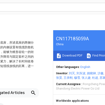
CN117185059A
括底座，所述底座的两侧分
China
板的内侧设置有线缆防散机
动，能够为锥形齿轮一的转
Download PDF
Find Prior
合升降筒与固定套杆之间的
张紧力，解决了长时间收卷
缩短缆线放线的距离，进一
Other languages
English
Inventor
刘芃
刘东波
姚晓林
沙鑫
张昊
王录刚
穆雪
张人婕
杜超
苏
Current Assignee
Rongcheng Power
Shandong Electric Power Co Ltd
gated Articles
Worldwide applications