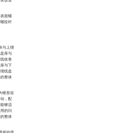
凸块设置
外表面螺
与螺纹杆
：
块与上绕
线盘座与
缆线收卷
盘座与下
下绕线盘
置的整体
为锥形齿
转动，配
，能够适
使用的问
置的整体
弹簧的弹