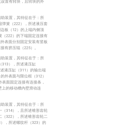
接点设置有转块，且转块的外
辅助装置，其特征在于：所
缩弹簧（222），所述液压套
侧边板（12）的上端内侧顶
簧（222）的下端固定连接有
两端外表面分别固定安装有竖板
连接有挤压辊（225）。
辅助装置，其特征在于：所
（313），所述液压缸
述液压缸（311）的输出端
）的外表面与限位框（312）
侧外表面固定连接有连接条，
壁上的移动槽内壁滑动连
辅助装置，其特征在于：所
一（314），且所述锥形齿轮
二（322），所述锥形齿轮二
3），所述螺纹杆（323）的