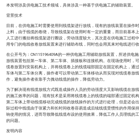
本发明涉及供电施工技术领域，具体涉及一种基于供电施工的辅助装置。
背景技术
目前，在供电施工时需要使用到线缆架进行放线，现有的放线装置在操作
上料，由于线缆的卷绕，导致线缆架在使用时有一定的重量，而目前基本
人工进行搬抬将线缆架进行圈设，劳动强度较大，其次是在供电施工过程
用专门的电线收卷放线装置来进行辅助布线，同时也会用其来对电线进行
在公开号为：CN115196409A的一种供电施工用辅助放线装置，所述供电
放线装置包括第一车体、第二车体、插接板和连接机构。在现场使用时，
缆卷放置到安装机构上，并将线缆卷上的线缆端部固定在固定机构上，通
车体与第二车体分离，操作者可以带动第二车体移动从而实现对线缆卷放
作，避免操作者依靠手力拽动线缆的操作，降低劳动力。
为了解决现有线缆放线方式既造成操作人员的劳动强度大又影响线缆在放
的施工效率的问题，现有技术是采用将线缆卷上的线缆的端部通过固定机
第二车体上带动线缆移动完成线缆的放线操作的方式进行处理，但是还会
际过程中线缆由于张紧力和长时间收卷容易造成后续线缆受惯性的作用保
响使用的情况，进而导致降低线缆布设的使用效果，降低工作人员理线的
的问题。
发明内容