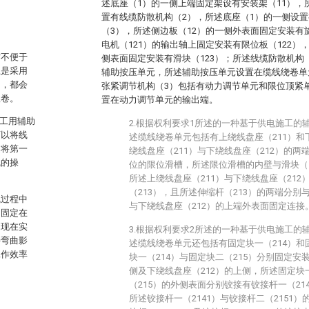
述底座（1）的一侧上端固定架设有安装架（11），
置有线缆防散机构（2），所述底座（1）的一侧设
（3），所述侧边板（12）的一侧外表面固定安装有
电机（121）的输出轴上固定安装有限位板（122）
时不便于
侧表面固定安装有滑块（123）；所述线缆防散机构
上是采用
辅助按压单元，所述辅助按压单元设置在缆线绕卷单
中，都会
张紧调节机构（3）包括有动力调节单元和限位顶紧
收卷。
置在动力调节单元的输出端。
施工用辅助
2.根据权利要求1所述的一种基于供电施工的
可以将线
述缆线绕卷单元包括有上绕线盘座（211）和
过将第一
绕线盘座（211）与下绕线盘座（212）的
线的操
位的限位滑槽，所述限位滑槽的内壁与滑块（
所述上绕线盘座（211）与下绕线盘座（212
（213），且所述伸缩杆（213）的两端分别
线过程中
与下绕线盘座（212）的上端外表面固定连接
构固定在
出现在实
3.根据权利要求2所述的一种基于供电施工的
持弯曲影
述缆线绕卷单元还包括有固定块一（214）和
工作效率
块一（214）与固定块二（215）分别固定安
侧及下绕线盘座（212）的上侧，所述固定块
（215）的外侧表面分别铰接有铰接杆一（214
所述铰接杆一（2141）与铰接杆二（2151