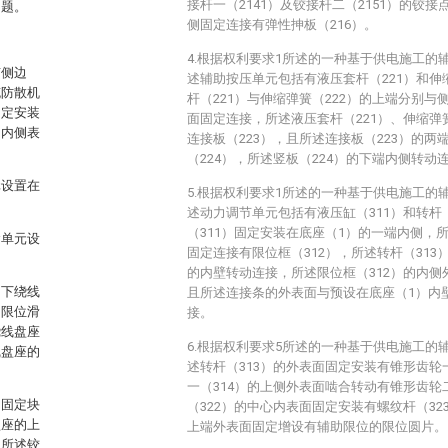
接杆一（2141）及铰接杆二（2151）的铰
问题。
侧固定连接有弹性抻板（216）。
4.根据权利要求1所述的一种基于供电施工的
有侧边
述辅助按压单元包括有液压套杆（221）和伸
缆防散机
杆（221）与伸缩弹簧（222）的上端分别与
固定安装
面固定连接，所述液压套杆（221）、伸缩弹
的内侧表
连接板（223），且所述连接板（223）的
（224），所述竖板（224）的下端内侧转动
元设置在
5.根据权利要求1所述的一种基于供电施工的
述动力调节单元包括有液压缸（311）和转杆
（311）固定安装在底座（1）的一端内侧，所
紧单元设
固定连接有限位框（312），所述转杆（313
的内壁转动连接，所述限位框（312）的内
和下绕线
且所述连接条的外表面与预设在底座（1）内
的限位滑
接。
绕线盘座
6.根据权利要求5所述的一种基于供电施工的
线盘座的
述转杆（313）的外表面固定安装有锥形齿轮
一（314）的上侧外表面啮合转动有锥形齿轮
和固定块
（322）的中心内表面固定安装有螺纹杆（32
盘座的上
上端外表面固定增设有辅助限位的限位圆片。
，所述铰