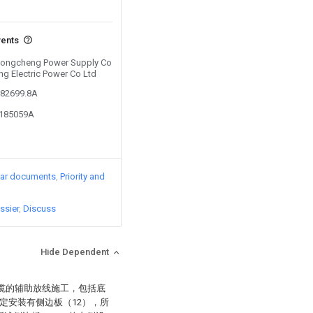
vents
y Rongcheng Power Supply Co
ng Electric Power Co Ltd
382699.8A
7185059A
lar documents
Priority and
ssier
Discuss
Hide Dependent
电缆的辅助放线施工，包括底
定安装有侧边板（12），所