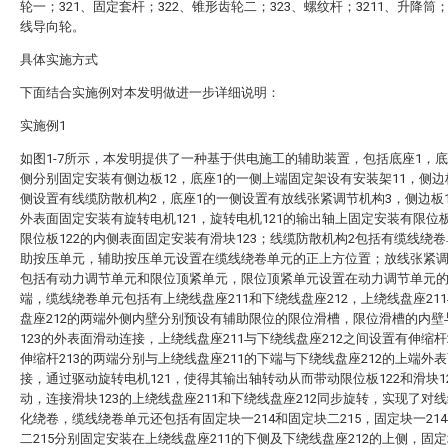
轮一；321、固定套杆；322、锥形齿轮二；323、螺纹杆；3211、升降筒；
线导向轮。
具体实施方式
下面结合实施例对本发明做进一步详细说明：
实施例1
如图1-7所示，本发明提供了一种基于供电施工的辅助装置，包括底座1，底
侧分别固定安装有侧边板12，底座1的一侧上端固定架设有安装架11，侧边
侧设置有线缆防散机构2，底座1的一侧设置有放线张紧调节机构3，侧边板
外表面固定安装有旋转电机121，旋转电机121的输出轴上固定安装有限位板
限位板122的内侧表面固定安装有滑块123；线缆防散机构2包括有缆线绕
助按压单元，辅助按压单元设置在缆线绕卷单元的正上方位置；放线张紧调
包括有动力调节单元和限位顶紧单元，限位顶紧单元设置在动力调节单元
端，缆线绕卷单元包括有上绕线盘座211和下绕线盘座212，上绕线盘座21
盘座212的两端外侧内壁分别预设有辅助限位的限位滑槽，限位滑槽的内壁
123的外表面滑动连接，上绕线盘座211与下绕线盘座212之间设置有伸缩杆
伸缩杆213的两端分别与上绕线盘座211的下端与下绕线盘座212的上端外
接，通过驱动旋转电机121，使得其输出轴转动从而带动限位板122和滑块1
动，连接滑块123的上绕线盘座211和下绕线盘座212同步旋转，实现了对
化绕卷，缆线绕卷单元还包括有固定块一214和固定块二215，固定块一21
二215分别固定安装在上绕线盘座211的下侧及下绕线盘座212的上侧，固