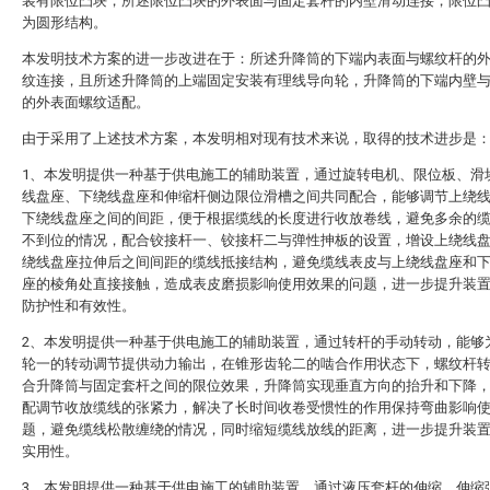
装有限位凸块，所述限位凸块的外表面与固定套杆的内壁滑动连接，限位
为圆形结构。
本发明技术方案的进一步改进在于：所述升降筒的下端内表面与螺纹杆的
纹连接，且所述升降筒的上端固定安装有理线导向轮，升降筒的下端内壁
的外表面螺纹适配。
由于采用了上述技术方案，本发明相对现有技术来说，取得的技术进步是
1、本发明提供一种基于供电施工的辅助装置，通过旋转电机、限位板、滑
线盘座、下绕线盘座和伸缩杆侧边限位滑槽之间共同配合，能够调节上绕
下绕线盘座之间的间距，便于根据缆线的长度进行收放卷线，避免多余的
不到位的情况，配合铰接杆一、铰接杆二与弹性抻板的设置，增设上绕线
绕线盘座拉伸后之间间距的缆线抵接结构，避免缆线表皮与上绕线盘座和
座的棱角处直接接触，造成表皮磨损影响使用效果的问题，进一步提升装
防护性和有效性。
2、本发明提供一种基于供电施工的辅助装置，通过转杆的手动转动，能够
轮一的转动调节提供动力输出，在锥形齿轮二的啮合作用状态下，螺纹杆
合升降筒与固定套杆之间的限位效果，升降筒实现垂直方向的抬升和下降
配调节收放缆线的张紧力，解决了长时间收卷受惯性的作用保持弯曲影响
题，避免缆线松散缠绕的情况，同时缩短缆线放线的距离，进一步提升装
实用性。
3、本发明提供一种基于供电施工的辅助装置，通过液压套杆的伸缩，伸缩