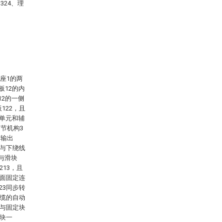
324、理
座1的两
板12的内
12的一侧
122，且
卷单元和辅
节机构3
的输出
1与下绕线
与滑块
213，且
表面固定连
23同步转
线缆的自动
4与固定块
定块一