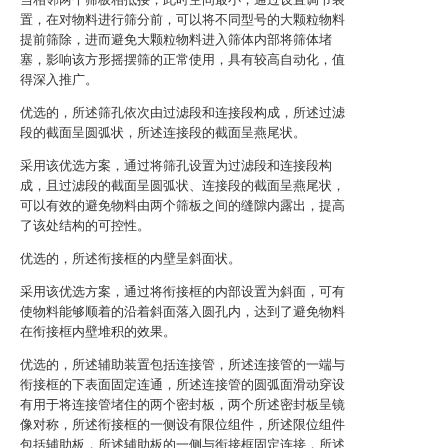
置，在对物料进行筛分前，可以将不同型号的大颗粒物料
提前筛除，进而避免大颗粒物料进入筛体内部将筛体堵
塞，影响该方形摇摆筛的正常使用，具有较高自动化，值
得深入推广。
优选的，所述筛孔依次由过滤段和连接段构成，所述过滤
段的截面呈圆弧状，所述连接段的截面呈燕尾状。
采用该优选方案，通过将筛孔设置为过滤段和连接段构
成，且过滤段的截面呈圆弧状、连接段的截面呈燕尾状，
可以有效的避免物料由两个筛板之间的缝隙内露出，提高
了该处结构的可控性。
优选的，所述衔接框的内壁呈斜面状。
采用该优选方案，通过将衔接框的内部设置为斜面，可有
使物料能够顺着的沿着斜面落入圆孔内，达到了避免物料
在衔接框内壁堆积的效果。
优选的，所述辅助装置包括连接管，所述连接管的一端与
衔接框的下表面固定连通，所述连接管的圆弧面滑动穿设
有用于将连接管堵住的两个密封板，两个所述密封板呈镜
像对称，所述衔接框的一侧设有限位组件，所述限位组件
包括辅助板，所述辅助板的一侧与衔接框固定连接，所述