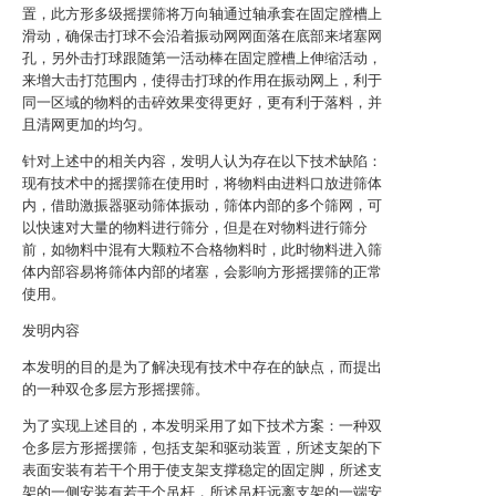
置，此方形多级摇摆筛将万向轴通过轴承套在固定膛槽上
滑动，确保击打球不会沿着振动网网面落在底部来堵塞网
孔，另外击打球跟随第一活动棒在固定膛槽上伸缩活动，
来增大击打范围内，使得击打球的作用在振动网上，利于
同一区域的物料的击碎效果变得更好，更有利于落料，并
且清网更加的均匀。
针对上述中的相关内容，发明人认为存在以下技术缺陷：
现有技术中的摇摆筛在使用时，将物料由进料口放进筛体
内，借助激振器驱动筛体振动，筛体内部的多个筛网，可
以快速对大量的物料进行筛分，但是在对物料进行筛分
前，如物料中混有大颗粒不合格物料时，此时物料进入筛
体内部容易将筛体内部的堵塞，会影响方形摇摆筛的正常
使用。
发明内容
本发明的目的是为了解决现有技术中存在的缺点，而提出
的一种双仓多层方形摇摆筛。
为了实现上述目的，本发明采用了如下技术方案：一种双
仓多层方形摇摆筛，包括支架和驱动装置，所述支架的下
表面安装有若干个用于使支架支撑稳定的固定脚，所述支
架的一侧安装有若干个吊杆，所述吊杆远离支架的一端安