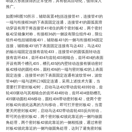
响该方形摇摆筛的正常使用，具有较高自动化，值得深入
推广。
如图9和图10所示，辅助装置4包括连接管41，连接管41的
一端与衔接框36的下表面固定连通，连接管41的圆弧面滑
动穿设有用于将连接管41堵住的两个密封板42，两个密封
板42呈镜像对称，衔接框36的一侧设有限位组件43，限位
组件43包括辅助板431，辅助板431的一侧与衔接框36固定
连接，辅助板431的下表面固定连接有马达432，马达432
的输出端固定连接有齿轮433，连接管41的圆弧面转动连
接有齿环434，齿环434与齿轮433相啮合，齿环434的表面
开设有两个槽孔435，槽孔435的内壁转动连接有驱动密封
板42移动的圆柱436，圆柱436的一端与密封板42的上表面
固定连接，连接管41的下表面固定连通有波纹管44，波纹
管44的一端与进料口9固定连通，采用上述技术方案，当
需要打开密封板42时，启动马达432带动齿轮433转动，齿
轮433驱动与其相啮合的齿环434转动，齿环434借助槽孔
435驱动圆柱436移动，圆柱436带动密封板42，使两个密
封板42向彼此远离的方向移动，即可打开密封板42，当需
要关闭密封板42时，启动马达432带动齿轮433反向转动，
即可闭合密封板42，两个密封板42彼此靠近的一侧均做圆
角处理，两个密封板42彼此靠近的一侧相抵接，通过将密
封板42彼此靠近的一侧均做圆角处理，达到了避免密封板