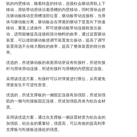
轨的内壁移动，随着转盘的转动，连接柱会驱动滑轨上下
移动，滑轨带动滑块沿着滑槽的内壁移动，同时滑块会挤
压驱动板移动至滑槽顶部位置，驱动板带动连接框，当滑
块与驱动板分离，驱动板会在弹簧的驱动下竖直向下快速
移动，重复上述操作，即可使驱动板带动连接框发出振
动，进而能够提高连接框筛分物料的效率，通过设置驱动
装置，可以借助驱动板使调节装置发出振动，提高了调节
装置筛选不合格大颗粒的效率，提高了整体装置的筛分效
率。
优选的，所述驱动板的表面滑动穿设有衔接杆，所述衔接
杆与滑块滑动连接，所述衔接杆与滑槽的内壁固定连接。
采用该优选方案，衔接杆可以对弹簧进行限位，从而避免
弹簧发生不可逆性形变。
优选的，所述支撑板的一侧固定连接有加强筋，所述加强
筋的一侧与衔接板固定连接，所述加强筋具体为铝合金材
质。
采用该优选方案，通过在支撑板一侧设置材质为铝合金的
加强筋，铝合金的重量轻，强度高，可以有效的提高利率
支撑板与衔接板连接处的强度。