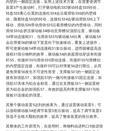
内壁的一侧固定连接，采用上述技术方案，在需要使调节
装置3产生振动时，打开驱动电机532驱动转盘533转动，
转盘533离心位置的连接柱534会沿着滑轨536的内壁移
动，随着转盘533的转动，连接柱534会驱动滑轨536上下
移动，滑轨536带动滑块535沿着滑槽52的内壁移动，同时
滑块535会挤压驱动板54移动至滑槽52顶部位置，驱动板
54带动连接框31，当滑块535与驱动板54分离，驱动板54
会在弹簧56的驱动下竖直向下快速移动，重复上述操作，
即可使驱动板54带动连接框31发出振动，进而能够提高连
接框31筛分物料的效率，驱动板54的表面滑动穿设有衔接
杆55，衔接杆55与滑块535滑动连接，衔接杆55与滑槽52
的内壁固定连接，衔接杆55可以对弹簧56进行限位，从而
避免弹簧56发生不可逆性形变，支撑板531的一侧固定连
接有加强筋57，加强筋57的一侧与衔接板51固定连接，加
强筋57具体为铝合金材质，通过在支撑板531一侧设置材
质为铝合金的加强筋57，有效的提高利率支撑板531与衔
接板51连接处的强度。
其整个驱动装置5达到的效果为，通过设置驱动装置5，可
以借助驱动板54使调节装置3发出振动，提高了调节装置3
筛选不合格大颗粒的效率，提高了整体装置的筛分效率。
其整体的工作原理为，在使用时，将物料由进料口9放进筛