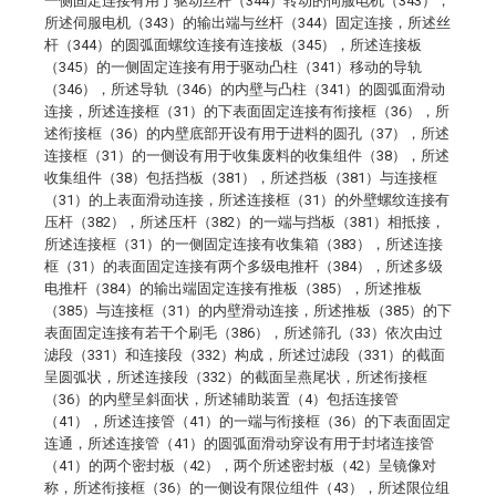
一侧固定连接有用于驱动丝杆（344）转动的伺服电机（343），
所述伺服电机（343）的输出端与丝杆（344）固定连接，所述丝
杆（344）的圆弧面螺纹连接有连接板（345），所述连接板
（345）的一侧固定连接有用于驱动凸柱（341）移动的导轨
（346），所述导轨（346）的内壁与凸柱（341）的圆弧面滑动
连接，所述连接框（31）的下表面固定连接有衔接框（36），所
述衔接框（36）的内壁底部开设有用于进料的圆孔（37），所述
连接框（31）的一侧设有用于收集废料的收集组件（38），所述
收集组件（38）包括挡板（381），所述挡板（381）与连接框
（31）的上表面滑动连接，所述连接框（31）的外壁螺纹连接有
压杆（382），所述压杆（382）的一端与挡板（381）相抵接，
所述连接框（31）的一侧固定连接有收集箱（383），所述连接
框（31）的表面固定连接有两个多级电推杆（384），所述多级
电推杆（384）的输出端固定连接有推板（385），所述推板
（385）与连接框（31）的内壁滑动连接，所述推板（385）的下
表面固定连接有若干个刷毛（386），所述筛孔（33）依次由过
滤段（331）和连接段（332）构成，所述过滤段（331）的截面
呈圆弧状，所述连接段（332）的截面呈燕尾状，所述衔接框
（36）的内壁呈斜面状，所述辅助装置（4）包括连接管
（41），所述连接管（41）的一端与衔接框（36）的下表面固定
连通，所述连接管（41）的圆弧面滑动穿设有用于封堵连接管
（41）的两个密封板（42），两个所述密封板（42）呈镜像对
称，所述衔接框（36）的一侧设有限位组件（43），所述限位组