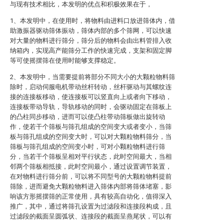
与现有技术相比，本发明的优点和积极效果在于，
1、本发明中，在使用时，将物料由进料口放进筛体内，借
助激振器驱动筛体振动，筛体内部的多个筛网，可以快速
对大量的物料进行筛分，筛分后的物料会由出料管排入收
纳箱内，实现高产能筛分工作的快速完成，支架和固定脚
等可使摇摆筛在使用时能够支撑稳定。
2、本发明中，当需要提前将部分不同大小的大颗粒物料筛
除时，启动伺服电机带动丝杆转动，丝杆驱动与其螺纹连
接的连接板移动，使连接板可以竖直向上或者向下移动，
连接板带动导轨，导轨移动的同时，会驱动固定在筛板上
的凸柱同步移动，进而可以使凸柱带动筛板做出旋转动
作，使若干个筛板与筛孔组成的空间变大或者变小，当筛
板与筛孔组成的空间变大时，可以对大颗粒物料筛分，当
筛板与筛孔组成的空间变小时，可对小颗粒物料进行筛
分，当若干个筛板呈相对平行状态，此时空间最大，当相
邻两个筛板相抵接，此时空间最小，通过设置调节装置，
在对物料进行筛分前，可以将不同型号的大颗粒物料提前
筛除，进而避免大颗粒物料进入筛体内部将筛体堵塞，影
响该方形摇摆筛的正常使用，具有较高自动化，值得深入
推广，其中，通过将筛孔设置为过滤段和连接段构成，且
过滤段的截面呈圆弧状、连接段的截面呈燕尾状，可以有