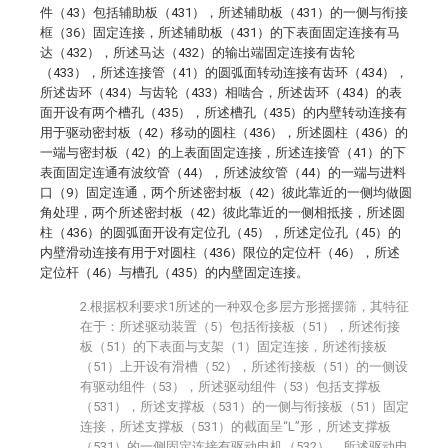
件（43）包括辅助板（431），所述辅助板（431）的一侧与衔接
框（36）固定连接，所述辅助板（431）的下表面固定连接有马
达（432），所述马达（432）的输出端固定连接有齿轮
（433），所述连接管（41）的圆弧面转动连接有齿环（434），
所述齿环（434）与齿轮（433）相啮合，所述齿环（434）的表
面开设有两个槽孔（435），所述槽孔（435）的内壁转动连接有
用于驱动密封板（42）移动的圆柱（436），所述圆柱（436）的
一端与密封板（42）的上表面固定连接，所述连接管（41）的下
表面固定连通有波纹管（44），所述波纹管（44）的一端与进料
口（9）固定连通，两个所述密封板（42）彼此靠近的一侧均做圆
角处理，两个所述密封板（42）彼此靠近的一侧相抵接，所述圆
柱（436）的圆弧面开设有定位孔（45），所述定位孔（45）的
内壁滑动连接有用于对圆柱（436）限位的定位杆（46），所述
定位杆（46）与槽孔（435）的内壁固定连接。
2.根据权利要求1所述的一种双仓多层方形摇摆筛，其特征
在于：所述驱动装置（5）包括衔接板（51），所述衔接
板（51）的下表面与支架（1）固定连接，所述衔接板
（51）上开设有滑槽（52），所述衔接板（51）的一侧设
有驱动组件（53），所述驱动组件（53）包括支撑板
（531），所述支撑板（531）的一侧与衔接板（51）固定
连接，所述支撑板（531）的截面呈“L”形，所述支撑板
（531）的一侧固定连接有驱动电机（532），所述驱动电