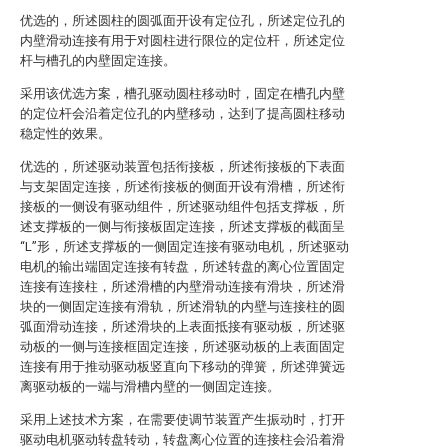
优选的，所述圆柱的圆弧面开设有定位孔，所述定位孔的
内壁滑动连接有用于对圆柱进行限位的定位杆，所述定位
杆与槽孔的内壁固定连接。
采用该优选方案，槽孔驱动圆柱移动时，固定在槽孔内壁
的定位杆会沿着定位孔的内壁移动，达到了提高圆柱移动
稳定性的效果。
优选的，所述驱动装置包括衔接板，所述衔接板的下表面
与支架固定连接，所述衔接板的侧面开设有滑槽，所述衔
接板的一侧设有驱动组件，所述驱动组件包括支撑板，所
述支撑板的一侧与衔接板固定连接，所述支撑板的截面呈
“L”形，所述支撑板的一侧固定连接有驱动电机，所述驱动
电机的输出端固定连接有转盘，所述转盘的离心位置固定
连接有连接柱，所述滑槽的内壁滑动连接有滑块，所述滑
块的一侧固定连接有滑轨，所述滑轨的内壁与连接柱的圆
弧面滑动连接，所述滑块的上表面抵接有驱动板，所述驱
动板的一侧与连接框固定连接，所述驱动板的上表面固定
连接有用于推动驱动板竖直向下移动的弹簧，所述弹簧远
离驱动板的一端与滑槽内壁的一侧固定连接。
采用上述技术方案，在需要使调节装置产生振动时，打开
驱动电机驱动转盘转动，转盘离心位置的连接柱会沿着滑