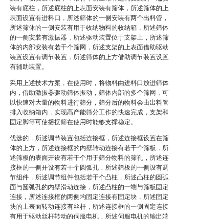
装有底柱，所述底柱的上表面安装有筛体，所述筛体的上
表面设置有进料口，所述筛体的一侧安装有两个出料管，
所述筛体的一侧安装有用于收纳物料的收纳箱，所述筛体
的一侧安装有激振器，所述驱动装置位于支架上，所述筛
体的内部安装有若干个筛网，所述支架的上表面借助驱动
装置设置有调节装置，所述筛体的上方借助调节装置设置
有辅助装置。
采用上述技术方案，在使用时，将物料由进料口放进筛体
内，借助激振器驱动筛体振动，筛体内部的多个筛网，可
以快速对大量的物料进行筛分，筛分后的物料会由出料管
排入收纳箱内，实现高产能筛分工作的快速完成，支架和
固定脚等可使摇摆筛在使用时能够支撑稳定。
优选的，所述调节装置包括连接框，所述连接框设置在筛
体的上方，所述连接框的内壁转动连接有若干个筛板，所
述筛板的表面开设有若干个用于筛分物料的筛孔，所述连
接框的一侧开设有若干个圆弧孔，所述筛板的一侧设有调
节组件，所述调节组件包括若干个凸柱，所述凸柱的圆弧
面与圆弧孔的内壁滑动连接，所述凸柱的一端与筛板固定
连接，所述连接框的两侧均固定连接有固定块，所述固定
块的上表面转动连接有丝杆，所述连接框的一侧固定连接
有用于驱动丝杆转动的伺服电机，所述伺服电机的输出端