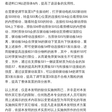
着进料口9钻进筛体6内，提高了该设备的实用性。
在需要使调节装置3产生振动时，打开驱动电机532驱动转
盘533转动，转盘533离心位置的连接柱534会沿着滑轨536
的内壁移动，随着转盘533的转动，连接柱534会驱动滑轨
536上下移动，滑轨536带动滑块535沿着滑槽52的内壁移
动，同时滑块535会挤压驱动板54移动至滑槽52顶部位
置，驱动板54带动连接框31，当滑块535与驱动板54分
离，驱动板54会在弹簧56的驱动下竖直向下快速移动，重
复上述操作，即可使驱动板54带动连接框31发出振动，进
而能够提高连接框31筛分物料的效率，其中，衔接杆55可
以对弹簧56进行限位，从而避免弹簧56发生不可逆性形
变，另外，通过在支撑板531一侧设置材质为铝合金的加
强筋57，有效的提高利率支撑板531与衔接板51连接处的
强度，通过设置驱动装置5，可以借助驱动板54使调节装
置3发出振动，提高了调节装置3筛选不合格大颗粒的效
率，提高了整体装置的筛分效率。
以上所述，仅是本发明的较佳实施例而已，并非是对本发
明作其它形式的限制，任何熟悉本专业的技术人员可能利
用上述揭示的技术内容加以变更或改型为等同变化的等效
实施例应用于其它领域，但是凡是未脱离本发明技术方案
内容，依据本发明的技术实质对以上实施例所作的任何简