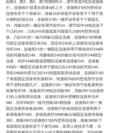
如图4、图5、图6、图7和图8所示，调节装置3包括连接框
31，连接框31设置在筛体6的上方，连接框31的内壁转动
连接有若干个筛板32，筛板32的表面开设有若干个用于筛
分物料的筛孔33，连接框31的一侧开设有若干个圆弧孔
35，筛板32的一侧设有调节组件34，调节组件34包括若干
个凸柱341，凸柱341的圆弧面与圆弧孔35的内壁滑动连
接，凸柱341的一端与筛板32固定连接，连接框31的两侧
均固定连接有固定块342，固定块342的上表面转动连接有
丝杆344，连接框31的一侧固定连接有用于驱动丝杆344转
动的伺服电机343，伺服电机343的输出端与丝杆344固定
连接，丝杆344的圆弧面螺纹连接有连接板345，连接板
345的一侧固定连接有用于驱动凸柱341移动的导轨346，
导轨346的内壁与凸柱341的圆弧面滑动连接，连接框31的
下表面固定连接有衔接框36，衔接框36的内壁底部开设有
用于进料的圆孔37，连接框31的一侧设有用于收集废料的
收集组件38，收集组件38包括挡板381，挡板381与连接框
31的上表面滑动连接，连接框31的外壁螺纹连接有压杆
382，压杆382的一端与挡板381相抵接，连接框31的一侧
固定连接有收集箱383，连接框31的表面固定连接有两个
多级电推杆384，多级电推杆384的输出端固定连接有推板
385，推板385与连接框31的内壁滑动连接，推板385的下
表面固定连接有若干个刷毛386，采用上述技术方案，当
需要提前将部分不同大小的大颗粒物料筛除时，启动伺服