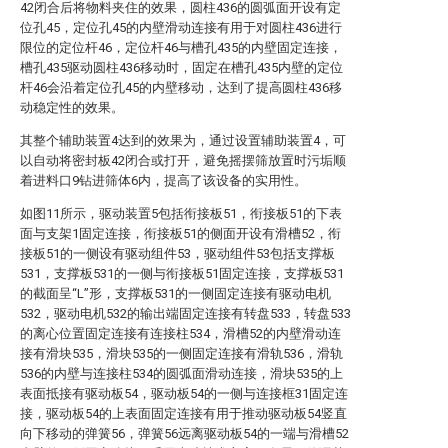
42闭合后将物料夹住的效果，圆柱436的圆弧面开设有定
位孔45，定位孔45的内壁滑动连接有用于对圆柱436进行
限位的定位杆46，定位杆46与槽孔435的内壁固定连接，
槽孔435驱动圆柱436移动时，固定在槽孔435内壁的定位
杆46会沿着定位孔45的内壁移动，达到了提高圆柱436移
动稳定性的效果。
其整个辅助装置4达到的效果为，通过设置辅助装置4，可
以自动将密封板42闭合或打开，避免摇摆筛放置时污垢顺
着进料口9钻进筛体6内，提高了该设备的实用性。
如图11所示，驱动装置5包括衔接板51，衔接板51的下表
面与支架1固定连接，衔接板51的侧面开设有滑槽52，衔
接板51的一侧设有驱动组件53，驱动组件53包括支撑板
531，支撑板531的一侧与衔接板51固定连接，支撑板531
的截面呈“L”形，支撑板531的一侧固定连接有驱动电机
532，驱动电机532的输出端固定连接有转盘533，转盘533
的离心位置固定连接有连接柱534，滑槽52的内壁滑动连
接有滑块535，滑块535的一侧固定连接有滑轨536，滑轨
536的内壁与连接柱534的圆弧面滑动连接，滑块535的上
表面抵接有驱动板54，驱动板54的一侧与连接框31固定连
接，驱动板54的上表面固定连接有用于推动驱动板54竖直
向下移动的弹簧56，弹簧56远离驱动板54的一端与滑槽52