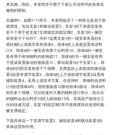
来实施，因此，本发明并不限于下面公开说明书的具体实
施例的限制。
实施例1，如图1-11所示，本发明提供了一种双仓多层方形
摇摆筛，包括支架1和驱动装置5，支架1的下表面安装有
若干个用于使支架1支撑稳定的固定脚2，支架1的一侧安
装有若干个吊杆7，吊杆7远离支架1的一端安装有底柱8，
底柱8的上表面安装有筛体6，筛体6的上表面设置有进料
口9，筛体6的一侧安装有两个出料管10，筛体6的一侧安
装有用于收纳物料的收纳箱11，筛体6的另一侧安装有用
于使该装置振动的激振器12，驱动装置5位于支架1上，筛
体6的内部安装有若干个筛网，支撑架的上表面借助驱动装
置5设置有调节装置3，筛体6的上方借助调节装置3设置有
辅助装置4，采用上述技术方案，在使用时，将物料由进料
口9放进筛体6内，借助激振器12驱动筛体6振动，筛体6内
部的多个筛网，可以快速对大量的物料进行筛分，筛分后
的物料会由出料管10排入收纳箱11内，实现高产能筛分工
作的快速完成，支架1和固定脚2等可使摇摆筛在使用时能
够支撑稳定。
下面具体说一下其调节装置3、辅助装置4和驱动装置5的
具体设置和作用。