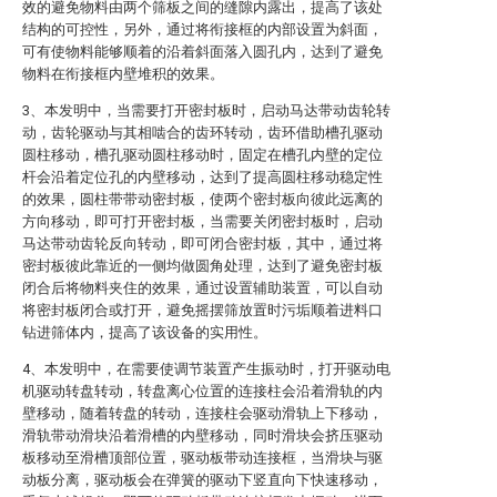
效的避免物料由两个筛板之间的缝隙内露出，提高了该处
结构的可控性，另外，通过将衔接框的内部设置为斜面，
可有使物料能够顺着的沿着斜面落入圆孔内，达到了避免
物料在衔接框内壁堆积的效果。
3、本发明中，当需要打开密封板时，启动马达带动齿轮转
动，齿轮驱动与其相啮合的齿环转动，齿环借助槽孔驱动
圆柱移动，槽孔驱动圆柱移动时，固定在槽孔内壁的定位
杆会沿着定位孔的内壁移动，达到了提高圆柱移动稳定性
的效果，圆柱带带动密封板，使两个密封板向彼此远离的
方向移动，即可打开密封板，当需要关闭密封板时，启动
马达带动齿轮反向转动，即可闭合密封板，其中，通过将
密封板彼此靠近的一侧均做圆角处理，达到了避免密封板
闭合后将物料夹住的效果，通过设置辅助装置，可以自动
将密封板闭合或打开，避免摇摆筛放置时污垢顺着进料口
钻进筛体内，提高了该设备的实用性。
4、本发明中，在需要使调节装置产生振动时，打开驱动电
机驱动转盘转动，转盘离心位置的连接柱会沿着滑轨的内
壁移动，随着转盘的转动，连接柱会驱动滑轨上下移动，
滑轨带动滑块沿着滑槽的内壁移动，同时滑块会挤压驱动
板移动至滑槽顶部位置，驱动板带动连接框，当滑块与驱
动板分离，驱动板会在弹簧的驱动下竖直向下快速移动，