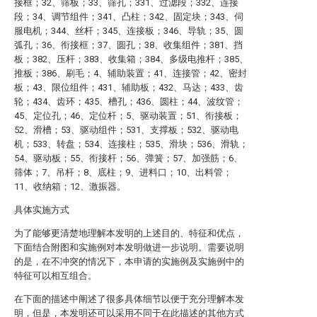
接框；32、筛板；33、筛孔；331、过滤段；332、连接
段；34、调节组件；341、凸柱；342、固定块；343、伺
服电机；344、丝杆；345、连接板；346、导轨；35、圆
弧孔；36、衔接框；37、圆孔；38、收集组件；381、挡
板；382、压杆；383、收集箱；384、多级电推杆；385、
推板；386、刷毛；4、辅助装置；41、连接管；42、密封
板；43、限位组件；431、辅助板；432、马达；433、齿
轮；434、齿环；435、槽孔；436、圆柱；44、波纹管；
45、定位孔；46、定位杆；5、驱动装置；51、衔接板；
52、滑槽；53、驱动组件；531、支撑板；532、驱动电
机；533、转盘；534、连接柱；535、滑块；536、滑轨；
54、驱动板；55、衔接杆；56、弹簧；57、加强筋；6、
筛体；7、吊杆；8、底柱；9、进料口；10、出料管；
11、收纳箱；12、激振器。
具体实施方式
为了能够更清楚地理解本发明的上述目的、特征和优点，
下面结合附图和实施例对本发明做进一步说明。需要说明
的是，在不冲突的情况下，本申请的实施例及实施例中的
特征可以相互组合。
在下面的描述中阐述了很多具体细节以便于充分理解本发
明，但是，本发明还可以采用不同于在此描述的其他方式