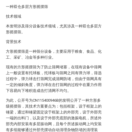
一种双仓多层方形摇摆筛
技术领域
本发明涉及筛分设备技术领域，尤其涉及一种双仓多层方
形摇摆筛。
背景技术
方形摇摆筛是一种筛分设备，主要应用于粮食、食品、化
工、采矿、冶金等多种行业。
现有的方形摇摆筛为了防止筛网堵塞，在现有设备中筛网
上一般设置有托球板，托球板与筛网之间有弹力球，筛选
过程中，弹力球击打筛网完成清网防堵，但由于筛网具有
一定的倾斜角度，弹力球在击打筛网的过程中在重力作用
下容易向下堆积造成击打清网不均匀。
为此，公开号为CN115400946B的发明公开了一种方形多
级摇摆筛，其技术方案要点为：包括框架，设于框架上的
锤梁，通过和锤梁固定设于框架上的外部壳，设于外部壳
一端的出料门，以及设于外部壳底部的激振电机，所述外
部壳内部安装有多层振动网，且每个所述振动网上均安装
有多组能够通过外部壳摆动自动清理杂物防堵的清理装