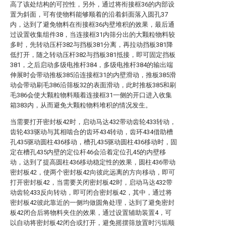
高了该处结构的可控性，另外，通过将衔接框36的内部设
置为斜面，可有使物料能够顺着的沿着斜面落入圆孔37
内，达到了避免物料在衔接框36内壁堆积的效果，最后通
过设置收集组件38，当连接框31内筛分出的大颗粒物料较
多时，先转动压杆382与挡板381分离，再拉动挡板381降
低打开，随之转动压杆382与挡板381抵接，即可固定挡板
381，之后启动多级电推杆384，多级电推杆384的输出端
伸展时会带动推板385沿连接框31的内壁滑动，推板385滑
动会带动刷毛386沿筛板32的表面滑动，此时推板385和刷
毛386会使大颗粒物料顺着连接框31一侧的开口进入收集
箱383内，从而避免大颗粒物料堆积的情况发生。
当需要打开密封板42时，启动马达432带动齿轮433转动，
齿轮433驱动与其相啮合的齿环434转动，齿环434借助槽
孔435驱动圆柱436移动，槽孔435驱动圆柱436移动时，固
定在槽孔435内壁的定位杆46会沿着定位孔45的内壁移
动，达到了提高圆柱436移动稳定性的效果，圆柱436带动
密封板42，使两个密封板42向彼此远离的方向移动，即可
打开密封板42，当需要关闭密封板42时，启动马达432带
动齿轮433反向转动，即可闭合密封板42，其中，通过将
密封板42彼此靠近的一侧均做圆角处理，达到了避免密封
板42闭合后将物料夹住的效果，通过设置辅助装置4，可
以自动将密封板42闭合或打开，避免摇摆筛放置时污垢顺