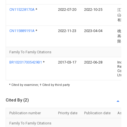
CN115228170A
*
2022-07-20
2022-10-25
江西
山机
有限
CN115889191A
*
2022-11-23
2023-04-04
桃源
再生
限公
Family To Family Citations
BR102017005429B1
*
2017-03-17
2022-06-28
Indús
Reuni
Colo
Ltda
* Cited by examiner, † Cited by third party
Cited By (2)
Publication number
Priority date
Publication date
Assi
Family To Family Citations