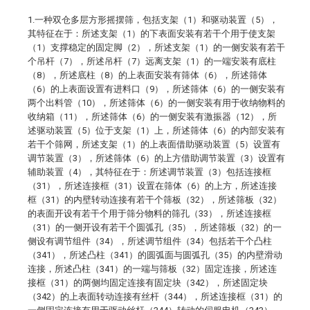
1.一种双仓多层方形摇摆筛，包括支架（1）和驱动装置（5），
其特征在于：所述支架（1）的下表面安装有若干个用于使支架
（1）支撑稳定的固定脚（2），所述支架（1）的一侧安装有若干
个吊杆（7），所述吊杆（7）远离支架（1）的一端安装有底柱
（8），所述底柱（8）的上表面安装有筛体（6），所述筛体
（6）的上表面设置有进料口（9），所述筛体（6）的一侧安装有
两个出料管（10），所述筛体（6）的一侧安装有用于收纳物料的
收纳箱（11），所述筛体（6）的一侧安装有激振器（12），所
述驱动装置（5）位于支架（1）上，所述筛体（6）的内部安装有
若干个筛网，所述支架（1）的上表面借助驱动装置（5）设置有
调节装置（3），所述筛体（6）的上方借助调节装置（3）设置有
辅助装置（4），其特征在于：所述调节装置（3）包括连接框
（31），所述连接框（31）设置在筛体（6）的上方，所述连接
框（31）的内壁转动连接有若干个筛板（32），所述筛板（32）
的表面开设有若干个用于筛分物料的筛孔（33），所述连接框
（31）的一侧开设有若干个圆弧孔（35），所述筛板（32）的一
侧设有调节组件（34），所述调节组件（34）包括若干个凸柱
（341），所述凸柱（341）的圆弧面与圆弧孔（35）的内壁滑动
连接，所述凸柱（341）的一端与筛板（32）固定连接，所述连
接框（31）的两侧均固定连接有固定块（342），所述固定块
（342）的上表面转动连接有丝杆（344），所述连接框（31）的