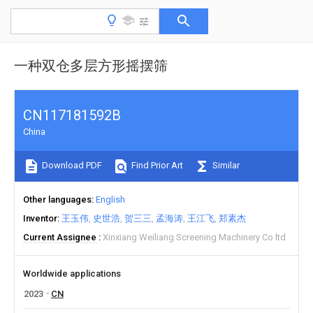
一种双仓多层方形摇摆筛
CN117181592B
China
Download PDF
Find Prior Art
Similar
Other languages
English
Inventor
王玉伟
史世浩
贺三三
孟海涛
王江飞
郑素杰
Current Assignee
Xinxiang Weiliang Screening Machinery Co ltd
Worldwide applications
2023
CN