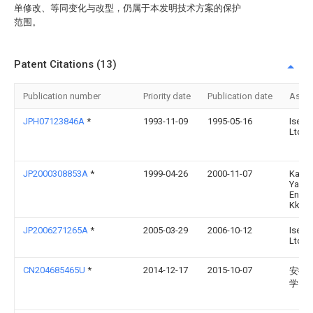
单修改、等同变化与改型，仍属于本发明技术方案的保护
范围。
Patent Citations (13)
Publication number
Priority date
Publication date
Assi
JPH07123846A
*
1993-11-09
1995-05-16
Iseki
Ltd
JP2000308853A
*
1999-04-26
2000-11-07
Kawa
Yachi
Engin
Kk
JP2006271265A
*
2005-03-29
2006-10-12
Iseki
Ltd
CN204685465U
*
2014-12-17
2015-10-07
安徽
学