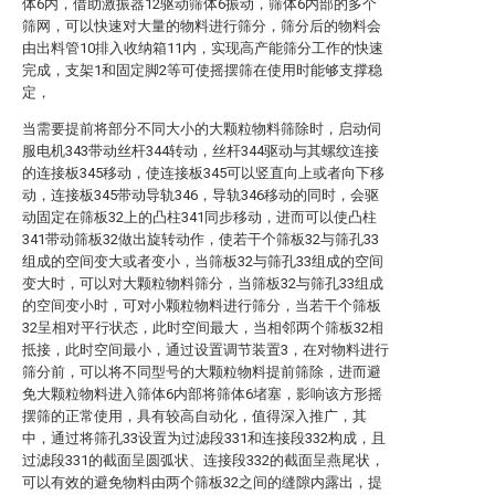
体6内，借助激振器12驱动筛体6振动，筛体6内部的多个
筛网，可以快速对大量的物料进行筛分，筛分后的物料会
由出料管10排入收纳箱11内，实现高产能筛分工作的快速
完成，支架1和固定脚2等可使摇摆筛在使用时能够支撑稳
定，
当需要提前将部分不同大小的大颗粒物料筛除时，启动伺
服电机343带动丝杆344转动，丝杆344驱动与其螺纹连接
的连接板345移动，使连接板345可以竖直向上或者向下移
动，连接板345带动导轨346，导轨346移动的同时，会驱
动固定在筛板32上的凸柱341同步移动，进而可以使凸柱
341带动筛板32做出旋转动作，使若干个筛板32与筛孔33
组成的空间变大或者变小，当筛板32与筛孔33组成的空间
变大时，可以对大颗粒物料筛分，当筛板32与筛孔33组成
的空间变小时，可对小颗粒物料进行筛分，当若干个筛板
32呈相对平行状态，此时空间最大，当相邻两个筛板32相
抵接，此时空间最小，通过设置调节装置3，在对物料进行
筛分前，可以将不同型号的大颗粒物料提前筛除，进而避
免大颗粒物料进入筛体6内部将筛体6堵塞，影响该方形摇
摆筛的正常使用，具有较高自动化，值得深入推广，其
中，通过将筛孔33设置为过滤段331和连接段332构成，且
过滤段331的截面呈圆弧状、连接段332的截面呈燕尾状，
可以有效的避免物料由两个筛板32之间的缝隙内露出，提