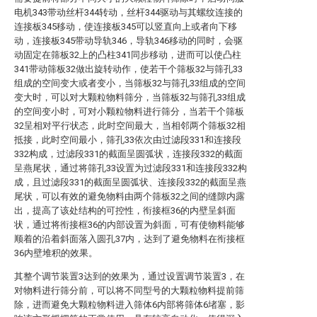
电机343带动丝杆344转动，丝杆344驱动与其螺纹连接的
连接板345移动，使连接板345可以竖直向上或者向下移
动，连接板345带动导轨346，导轨346移动的同时，会驱
动固定在筛板32上的凸柱341同步移动，进而可以使凸柱
341带动筛板32做出旋转动作，使若干个筛板32与筛孔33
组成的空间变大或者变小，当筛板32与筛孔33组成的空间
变大时，可以对大颗粒物料筛分，当筛板32与筛孔33组成
的空间变小时，可对小颗粒物料进行筛分，当若干个筛板
32呈相对平行状态，此时空间最大，当相邻两个筛板32相
抵接，此时空间最小，筛孔33依次由过滤段331和连接段
332构成，过滤段331的截面呈圆弧状，连接段332的截面
呈燕尾状，通过将筛孔33设置为过滤段331和连接段332构
成，且过滤段331的截面呈圆弧状、连接段332的截面呈燕
尾状，可以有效的避免物料由两个筛板32之间的缝隙内露
出，提高了该处结构的可控性，衔接框36的内壁呈斜面
状，通过将衔接框36的内部设置为斜面，可有使物料能够
顺着的沿着斜面落入圆孔37内，达到了避免物料在衔接框
36内壁堆积的效果。
其整个调节装置3达到的效果为，通过设置调节装置3，在
对物料进行筛分前，可以将不同型号的大颗粒物料提前筛
除，进而避免大颗粒物料进入筛体6内部将筛体6堵塞，影