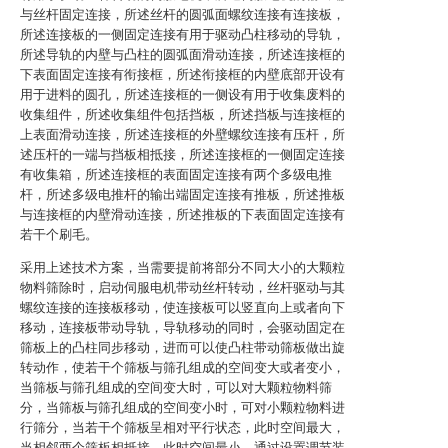
与丝杆固定连接，所述丝杆的圆弧面螺纹连接有连接板，
所述连接板的一侧固定连接有用于驱动凸柱移动的导轨，
所述导轨的内壁与凸柱的圆弧面滑动连接，所述连接框的
下表面固定连接有衔接框，所述衔接框的内壁底部开设有
用于进料的圆孔，所述连接框的一侧设有用于收集废料的
收集组件，所述收集组件包括挡板，所述挡板与连接框的
上表面滑动连接，所述连接框的外壁螺纹连接有压杆，所
述压杆的一端与挡板相抵接，所述连接框的一侧固定连接
有收集箱，所述连接框的表面固定连接有两个多级电推
杆，所述多级电推杆的输出端固定连接有推板，所述推板
与连接框的内壁滑动连接，所述推板的下表面固定连接有
若干个刷毛。
采用上述技术方案，当需要提前将部分不同大小的大颗粒
物料筛除时，启动伺服电机带动丝杆转动，丝杆驱动与其
螺纹连接的连接板移动，使连接板可以竖直向上或者向下
移动，连接板带动导轨，导轨移动的同时，会驱动固定在
筛板上的凸柱同步移动，进而可以使凸柱带动筛板做出旋
转动作，使若干个筛板与筛孔组成的空间变大或者变小，
当筛板与筛孔组成的空间变大时，可以对大颗粒物料筛
分，当筛板与筛孔组成的空间变小时，可对小颗粒物料进
行筛分，当若干个筛板呈相对平行状态，此时空间最大，
当相邻两个筛板相抵接，此时空间最小，通过设置调节装