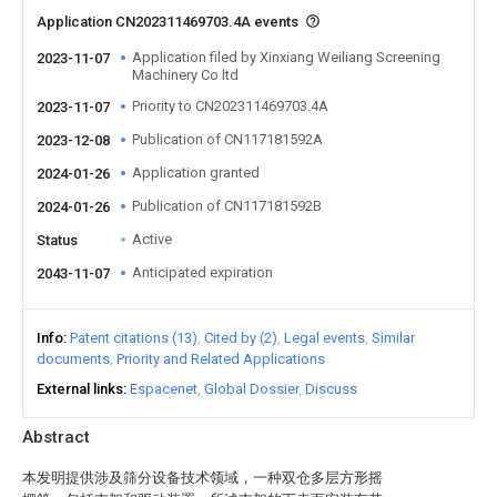
Application CN202311469703.4A events
Application filed by Xinxiang Weiliang Screening
2023-11-07
Machinery Co ltd
Priority to CN202311469703.4A
2023-11-07
Publication of CN117181592A
2023-12-08
Application granted
2024-01-26
Publication of CN117181592B
2024-01-26
Active
Status
Anticipated expiration
2043-11-07
Info
Patent citations (13)
Cited by (2)
Legal events
Similar
documents
Priority and Related Applications
External links
Espacenet
Global Dossier
Discuss
Abstract
本发明提供涉及筛分设备技术领域，一种双仓多层方形摇