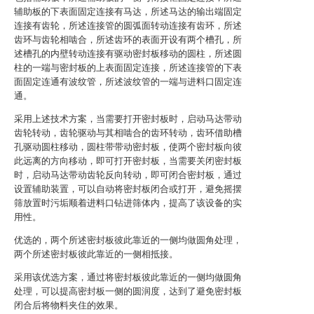
辅助板的下表面固定连接有马达，所述马达的输出端固定
连接有齿轮，所述连接管的圆弧面转动连接有齿环，所述
齿环与齿轮相啮合，所述齿环的表面开设有两个槽孔，所
述槽孔的内壁转动连接有驱动密封板移动的圆柱，所述圆
柱的一端与密封板的上表面固定连接，所述连接管的下表
面固定连通有波纹管，所述波纹管的一端与进料口固定连
通。
采用上述技术方案，当需要打开密封板时，启动马达带动
齿轮转动，齿轮驱动与其相啮合的齿环转动，齿环借助槽
孔驱动圆柱移动，圆柱带带动密封板，使两个密封板向彼
此远离的方向移动，即可打开密封板，当需要关闭密封板
时，启动马达带动齿轮反向转动，即可闭合密封板，通过
设置辅助装置，可以自动将密封板闭合或打开，避免摇摆
筛放置时污垢顺着进料口钻进筛体内，提高了该设备的实
用性。
优选的，两个所述密封板彼此靠近的一侧均做圆角处理，
两个所述密封板彼此靠近的一侧相抵接。
采用该优选方案，通过将密封板彼此靠近的一侧均做圆角
处理，可以提高密封板一侧的圆润度，达到了避免密封板
闭合后将物料夹住的效果。