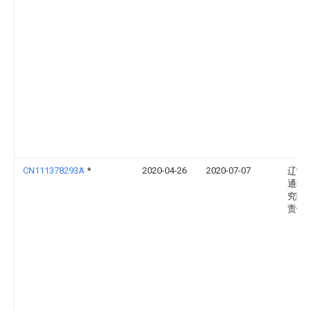
CN111378293A
*
2020-04-26
2020-07-07
辽宁
通科
究院
责任