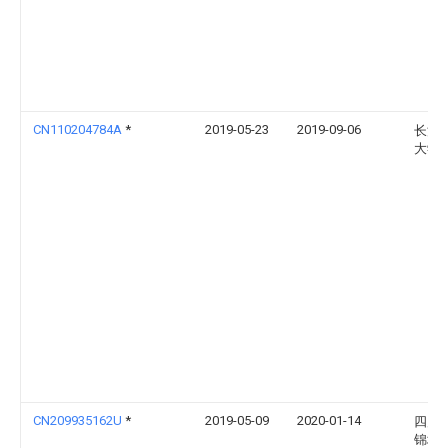
CN110204784A
*
2019-05-23
2019-09-06
长沙
大学
CN209935162U
*
2019-05-09
2020-01-14
四川
锦城