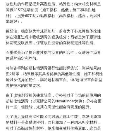
改性剂的作用是提升高温性能、粘弹性；纳米相变材料是
降低135℃运动粘度（施工指标，越低，施工和易性越
好），提升60℃动力黏度指标（高温指标，越高，高温性
能越好）。
糠醛油、稳定剂为常规添加剂，前者为了补充弹性体改性
剂在溶胀过程中吸收沥青的轻质组分；后者是为了跟弹性
体发现交联反应，保证改性沥青的存储稳定性等性能。
石墨烯是为了提升改性剂与沥青的相容性，促进改性沥青
体系的稳定和均匀。
将制备得到的超粘韧沥青进行性能指标测试，测试结果如
图2所示，结果显示其具备优异的高低温性能、施工和易性
能以及优异的韧性，满足超粘精罩面、薄/超薄层罩面新型
养护技术的质量要求。
由于改性剂等相关掺量较高，价格相对于市场的超薄用的
超粘改性沥青（以壳牌公司的NovaBinder为例）价格会更
好一些，但性能，尤其在高温性能会有明显的提升。
为了满足提供高温性能又同时满足施工性能，本发明添加
的材料不是高黏改性剂，而且添加了一种纳米相变材料，
相对于高黏改性剂材料，纳米相变材料价格更低，这也是