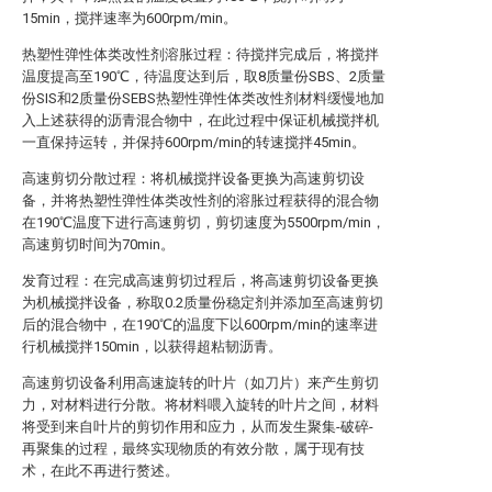
15min，搅拌速率为600rpm/min。
热塑性弹性体类改性剂溶胀过程：待搅拌完成后，将搅拌
温度提高至190℃，待温度达到后，取8质量份SBS、2质量
份SIS和2质量份SEBS热塑性弹性体类改性剂材料缓慢地加
入上述获得的沥青混合物中，在此过程中保证机械搅拌机
一直保持运转，并保持600rpm/min的转速搅拌45min。
高速剪切分散过程：将机械搅拌设备更换为高速剪切设
备，并将热塑性弹性体类改性剂的溶胀过程获得的混合物
在190℃温度下进行高速剪切，剪切速度为5500rpm/min，
高速剪切时间为70min。
发育过程：在完成高速剪切过程后，将高速剪切设备更换
为机械搅拌设备，称取0.2质量份稳定剂并添加至高速剪切
后的混合物中，在190℃的温度下以600rpm/min的速率进
行机械搅拌150min，以获得超粘韧沥青。
高速剪切设备利用高速旋转的叶片（如刀片）来产生剪切
力，对材料进行分散。将材料喂入旋转的叶片之间，材料
将受到来自叶片的剪切作用和应力，从而发生聚集-破碎-
再聚集的过程，最终实现物质的有效分散，属于现有技
术，在此不再进行赘述。