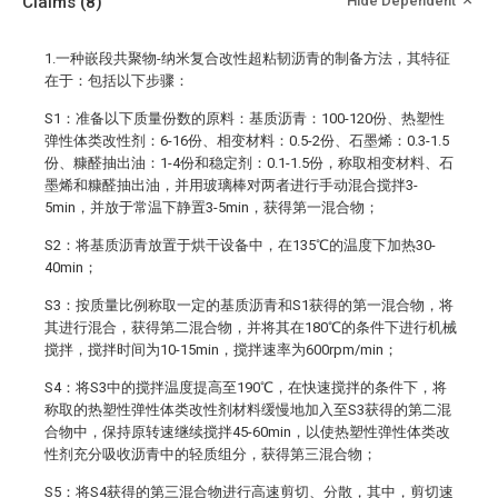
Claims
(8)
Hide Dependent
1.一种嵌段共聚物-纳米复合改性超粘韧沥青的制备方法，其特征
在于：包括以下步骤：
S1：准备以下质量份数的原料：基质沥青：100-120份、热塑性
弹性体类改性剂：6-16份、相变材料：0.5-2份、石墨烯：0.3-1.5
份、糠醛抽出油：1-4份和稳定剂：0.1-1.5份，称取相变材料、石
墨烯和糠醛抽出油，并用玻璃棒对两者进行手动混合搅拌3-
5min，并放于常温下静置3-5min，获得第一混合物；
S2：将基质沥青放置于烘干设备中，在135℃的温度下加热30-
40min；
S3：按质量比例称取一定的基质沥青和S1获得的第一混合物，将
其进行混合，获得第二混合物，并将其在180℃的条件下进行机械
搅拌，搅拌时间为10-15min，搅拌速率为600rpm/min；
S4：将S3中的搅拌温度提高至190℃，在快速搅拌的条件下，将
称取的热塑性弹性体类改性剂材料缓慢地加入至S3获得的第二混
合物中，保持原转速继续搅拌45-60min，以使热塑性弹性体类改
性剂充分吸收沥青中的轻质组分，获得第三混合物；
S5：将S4获得的第三混合物进行高速剪切、分散，其中，剪切速