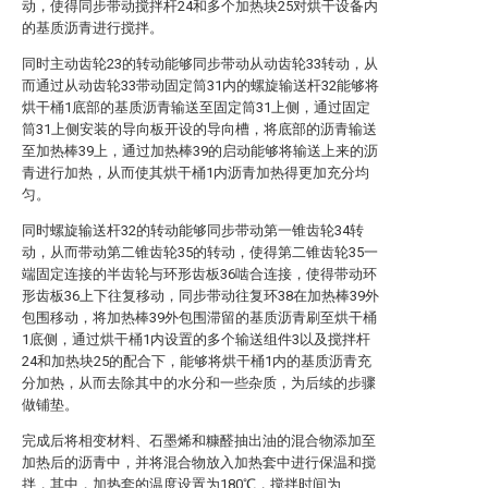
动，使得同步带动搅拌杆24和多个加热块25对烘干设备内
的基质沥青进行搅拌。
同时主动齿轮23的转动能够同步带动从动齿轮33转动，从
而通过从动齿轮33带动固定筒31内的螺旋输送杆32能够将
烘干桶1底部的基质沥青输送至固定筒31上侧，通过固定
筒31上侧安装的导向板开设的导向槽，将底部的沥青输送
至加热棒39上，通过加热棒39的启动能够将输送上来的沥
青进行加热，从而使其烘干桶1内沥青加热得更加充分均
匀。
同时螺旋输送杆32的转动能够同步带动第一锥齿轮34转
动，从而带动第二锥齿轮35的转动，使得第二锥齿轮35一
端固定连接的半齿轮与环形齿板36啮合连接，使得带动环
形齿板36上下往复移动，同步带动往复环38在加热棒39外
包围移动，将加热棒39外包围滞留的基质沥青刷至烘干桶
1底侧，通过烘干桶1内设置的多个输送组件3以及搅拌杆
24和加热块25的配合下，能够将烘干桶1内的基质沥青充
分加热，从而去除其中的水分和一些杂质，为后续的步骤
做铺垫。
完成后将相变材料、石墨烯和糠醛抽出油的混合物添加至
加热后的沥青中，并将混合物放入加热套中进行保温和搅
拌，其中，加热套的温度设置为180℃，搅拌时间为