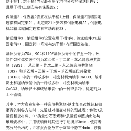
烘干桶1，烘干桶1内安装有多个均匀分布的输送组件3；
且烘干桶1上侧安装有保温盖2；
保温盖2，保温盖2设置在烘干桶1上侧，保温盖2顶端固定
连接有固定架21，固定架21上安装有伺服电机22，伺服电
机22输出端固定连接有主动齿轮23；
输送组件3，输送组件3设置在烘干桶1内，输送组件3包括
固定筒31，固定筒31底端与烘干桶1内壁固定连接。
基质沥青为70#、90#和110#基质沥青中的任意一种，热
塑性弹性体类改性剂为苯乙烯－丁二烯－苯乙烯嵌段共聚
物（SBS）、苯乙烯－异戊二烯－苯乙烯嵌段共聚物
（SIS）和苯乙烯－乙烯－丁烯－苯乙烯嵌段共聚物
（SEBS）中的一种或多种，相变材料为纳米CaCO3、纳米
黏土和碳纳米管中的一种或多种，相变材料为纳米
CaCO3、纳米黏土和碳纳米管中的一种或多种，稳定剂为
工业硫磺。
其中，本方案在制备一种嵌段共聚物-纳米复合改性超粘韧
沥青的制备方法时，先通过对相变材料的预处理：称取1质
量份相变材料、0.5质量份石墨烯和2质量份糠醛抽出油与
玻璃烧杯中，并用玻璃棒对其进行手动搅拌3min，使两者
充分混合均匀，并将混合物放置于室温中静置4min，获得