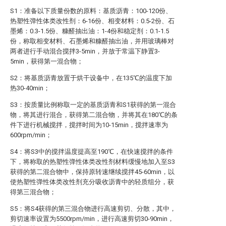
S1：准备以下质量份数的原料：基质沥青：100-120份、
热塑性弹性体类改性剂：6-16份、相变材料：0.5-2份、石
墨烯：0.3-1.5份、糠醛抽出油：1-4份和稳定剂：0.1-1.5
份，称取相变材料、石墨烯和糠醛抽出油，并用玻璃棒对
两者进行手动混合搅拌3-5min，并放于常温下静置3-
5min，获得第一混合物；
S2：将基质沥青放置于烘干设备中，在135℃的温度下加
热30-40min；
S3：按质量比例称取一定的基质沥青和S1获得的第一混合
物，将其进行混合，获得第二混合物，并将其在180℃的条
件下进行机械搅拌，搅拌时间为10-15min，搅拌速率为
600rpm/min；
S4：将S3中的搅拌温度提高至190℃，在快速搅拌的条件
下，将称取的热塑性弹性体类改性剂材料缓慢地加入至S3
获得的第二混合物中，保持原转速继续搅拌45-60min，以
使热塑性弹性体类改性剂充分吸收沥青中的轻质组分，获
得第三混合物；
S5：将S4获得的第三混合物进行高速剪切、分散，其中，
剪切速率设置为5500rpm/min，进行高速剪切30-90min，