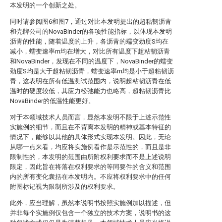
本发明的一个创新之处。
同时请参阅图6和图7，通过对比本发明提出的超粘韧沥青
和壳牌公司的NovaBinder的各项性能指标，以体现本发明
沥青的性能，随着温度的上升，各沥青的蠕变劲度S均在
减小，蠕变速率m均在增大，对比所有温度下超粘韧沥青
和NovaBinder，发现在不同的温度下，NovaBinder的蠕变
劲度S均是大于超粘韧沥青，蠕变速率m均是小于超粘韧沥
青，这表明在所有低温测试范围内，说明超粘韧沥青在低
温时的硬度较低，其应力松弛能力也略高，超粘韧沥青比
NovaBinder的低温性能更好。
对于本领域技术人员而言，显然本发明不限于上述示范性
实施例的细节，而且在不背离本发明的精神或基本特征的
情况下，能够以其他的具体形式实现本发明。因此，无论
从哪一点来看，均应将实施例看作是示范性的，而且是非
限制性的，本发明的范围由所附权利要求而不是上述说明
限定，因此旨在将落在权利要求的等同要件的含义和范围
内的所有变化囊括在本发明内。不应将权利要求中的任何
附图标记视为限制所涉及的权利要求。
此外，应当理解，虽然本说明书按照实施例加以描述，但
并非每个实施例仅包含一个独立的技术方案，说明书的这