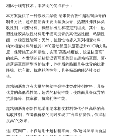
相比于现有技术，本发明的优点在于：
本方案提供了一种嵌段共聚物-纳米复合改性超粘韧沥青的
制备方法，超粘韧沥青主要由基质沥青、热塑性弹性体类
改性剂、相变材料、糠醛抽出油和稳定剂组成。其中，热
塑性橡胶类改性材料用于提高沥青的高低温性能、粘韧性
能、水稳定性能等；另外，创新性地掺入系列相变材料，
纳米相变材料降低其135℃运动黏度并显著提升60℃动力黏
度，保障施工的和易性，实现“高温粘度低，低温粘度高”
的效果。本发明的超粘韧沥青可完美契合超粘精罩面、薄/
超薄层罩面新型养护技术，养护后的路面具备优异的抗滑
降噪、抗车辙、抗磨耗等性能，具备极高的经济社会价
值。
超粘韧沥青含有大量的热塑性弹性体类改性剂材料，具备
优异的高低温性能，超强的粘韧性能，使路面具备优异的
抗滑降噪、抗车辙、抗磨耗等性能。
超粘韧沥青创新性地采用纳米相变材料替代价格高昂的高
黏改性剂，在降低价格的同时实现了“高温粘度低，低温粘
度高”的效果。
适用范围广，不仅适用于超粘精罩面、薄/超薄层罩面新型