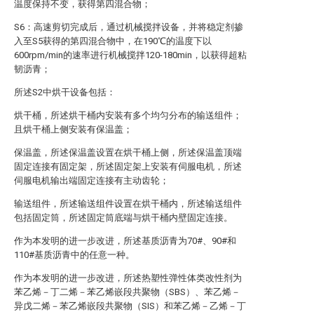
温度保持不变，获得第四混合物；
S6：高速剪切完成后，通过机械搅拌设备，并将稳定剂掺
入至S5获得的第四混合物中，在190℃的温度下以
600rpm/min的速率进行机械搅拌120-180min，以获得超粘
韧沥青；
所述S2中烘干设备包括：
烘干桶，所述烘干桶内安装有多个均匀分布的输送组件；
且烘干桶上侧安装有保温盖；
保温盖，所述保温盖设置在烘干桶上侧，所述保温盖顶端
固定连接有固定架，所述固定架上安装有伺服电机，所述
伺服电机输出端固定连接有主动齿轮；
输送组件，所述输送组件设置在烘干桶内，所述输送组件
包括固定筒，所述固定筒底端与烘干桶内壁固定连接。
作为本发明的进一步改进，所述基质沥青为70#、90#和
110#基质沥青中的任意一种。
作为本发明的进一步改进，所述热塑性弹性体类改性剂为
苯乙烯－丁二烯－苯乙烯嵌段共聚物（SBS）、苯乙烯－
异戊二烯－苯乙烯嵌段共聚物（SIS）和苯乙烯－乙烯－丁