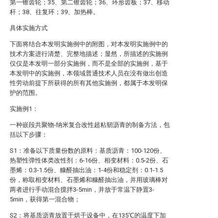
第一锥齿轮；35、第二锥齿轮；36、环形齿板；37、移动
杆；38、往复环；39、加热棒。
具体实施方式
下面将结合本发明实施例中的附图，对本发明实施例中的
技术方案进行清楚、完整地描述；显然，所描述的实施例
仅仅是本发明一部分实施例，而不是全部的实施例，基于
本发明中的实施例，本领域普通技术人员在没有做出创造
性劳动前提下所获得的所有其他实施例，都属于本发明保
护的范围。
实施例1：
一种嵌段共聚物-纳米复合改性超粘韧沥青的制备方法，包
括以下步骤：
S1：准备以下质量份数的原料：基质沥青：100-120份、
热塑性弹性体类改性剂：6-16份、相变材料：0.5-2份、石
墨烯：0.3-1.5份、糠醛抽出油：1-4份和稳定剂：0.1-1.5
份，称取相变材料、石墨烯和糠醛抽出油，并用玻璃棒对
两者进行手动混合搅拌3-5min，并放于常温下静置3-
5min，获得第一混合物；
S2：将基质沥青放置于烘干设备中，在135℃的温度下加