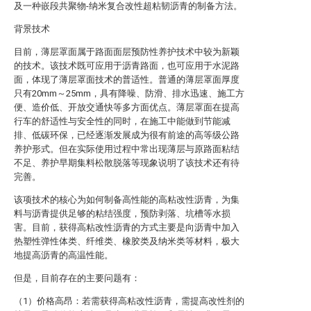
及一种嵌段共聚物-纳米复合改性超粘韧沥青的制备方法。
背景技术
目前，薄层罩面属于路面面层预防性养护技术中较为新颖
的技术。该技术既可应用于沥青路面，也可应用于水泥路
面，体现了薄层罩面技术的普适性。普通的薄层罩面厚度
只有20mm～25mm，具有降噪、防滑、排水迅速、施工方
便、造价低、开放交通快等多方面优点。薄层罩面在提高
行车的舒适性与安全性的同时，在施工中能做到节能减
排、低碳环保，已经逐渐发展成为很有前途的高等级公路
养护形式。但在实际使用过程中常出现薄层与原路面粘结
不足、养护早期集料松散脱落等现象说明了该技术还有待
完善。
该项技术的核心为如何制备高性能的高粘改性沥青，为集
料与沥青提供足够的粘结强度，预防剥落、坑槽等水损
害。目前，获得高粘改性沥青的方式主要是向沥青中加入
热塑性弹性体类、纤维类、橡胶类及纳米类等材料，极大
地提高沥青的高温性能。
但是，目前存在的主要问题有：
（1）价格高昂：若需获得高粘改性沥青，需提高改性剂的