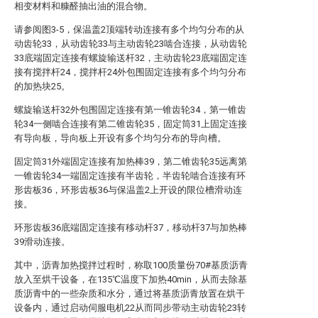
相变材料和糠醛抽出油的混合物。
请参阅图3-5，保温盖2顶端转动连接有多个均匀分布的从
动齿轮33，从动齿轮33与主动齿轮23啮合连接，从动齿轮
33底端固定连接有螺旋输送杆32，主动齿轮23底端固定连
接有搅拌杆24，搅拌杆24外包围固定连接有多个均匀分布
的加热块25。
螺旋输送杆32外包围固定连接有第一锥齿轮34，第一锥齿
轮34一侧啮合连接有第二锥齿轮35，固定筒31上固定连接
有导向板，导向板上开设有多个均匀分布的导向槽。
固定筒31外端固定连接有加热棒39，第二锥齿轮35远离第
一锥齿轮34一端固定连接有半齿轮，半齿轮啮合连接有环
形齿板36，环形齿板36与保温盖2上开设的限位槽滑动连
接。
环形齿板36底端固定连接有移动杆37，移动杆37与加热棒
39滑动连接。
其中，沥青加热搅拌过程时，称取100质量份70#基质沥青
放入至烘干设备，在135℃温度下加热40min，从而去除基
质沥青中的一些杂质和水分，通过将基质沥青放置在烘干
设备内，通过启动伺服电机22从而同步带动主动齿轮23转