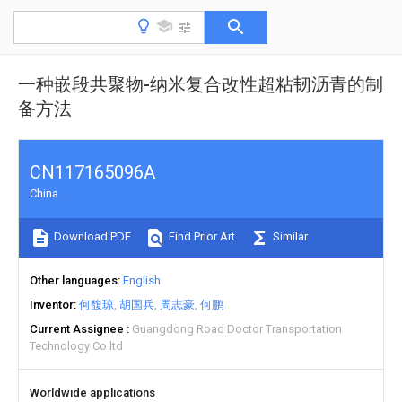
一种嵌段共聚物-纳米复合改性超粘韧沥青的制
备方法
CN117165096A
China
Download PDF
Find Prior Art
Similar
Other languages
English
Inventor
何馥琼
胡国兵
周志豪
何鹏
Current Assignee
Guangdong Road Doctor Transportation
Technology Co ltd
Worldwide applications