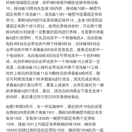
杆8的顶端固定连接，丝杆8的表面均螺纹连接有移动板
10，移动板10滑动在盒体1的内部，移动板10的一侧壁均
固定有两个清洗板11，清洗板11的一侧壁均连通固定有软
管12，围框3的内部均设置有驱赶组件13，盒体1的背部连
通固定有两个排污管22，使用此养殖鸡舍时，可在两个围
框3内部分别放置一定数量的蛋鸡进行养殖，当需要对承载
板6进行清理时，可先启动其中一个双轴电机4，当此双轴
电机4转动后会带动其中两个转轴5转动，当转轴5转动后
会带动其中两个承载板6转动呈竖直状态，接着启动其中一
个电动机9，当此电动机9启动后可带动其中一个丝杆8转
动，此丝杆8转动后会带动其中一个移动板10上移至一定
高度，此移动板10上移时会带动其中两个清洗板11上移，
此时上移后的清洗板11会与翻转后的承载板6相对应，随
后可利用清洗板11对承载板6进行清洗，清洗完成后将此
承载板6进行复位即可，重复上述操作，从而完成对另一侧
的承载板6进行清洗，最后，清洗后的鸡粪会下落至盒体1
的内部，最后通过排污管22排至粪便收集处。
如图1和图3所示，在一些实施例中，驱赶组件13包括设置
在围框3内部的两个推板1301，围框3的两侧壁均固定有安
装块1302，安装块1302的一侧壁均固定有两个定滑轮
1303，推板1301上均固定有两根钢丝绳1304，钢丝绳
1304分别绕过相对应的定滑轮1303，钢丝绳1304的另一端