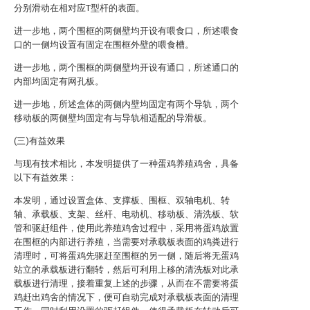
分别滑动在相对应T型杆的表面。
进一步地，两个围框的两侧壁均开设有喂食口，所述喂食
口的一侧均设置有固定在围框外壁的喂食槽。
进一步地，两个围框的两侧壁均开设有通口，所述通口的
内部均固定有网孔板。
进一步地，所述盒体的两侧内壁均固定有两个导轨，两个
移动板的两侧壁均固定有与导轨相适配的导滑板。
(三)有益效果
与现有技术相比，本发明提供了一种蛋鸡养殖鸡舍，具备
以下有益效果：
本发明，通过设置盒体、支撑板、围框、双轴电机、转
轴、承载板、支架、丝杆、电动机、移动板、清洗板、软
管和驱赶组件，使用此养殖鸡舍过程中，采用将蛋鸡放置
在围框的内部进行养殖，当需要对承载板表面的鸡粪进行
清理时，可将蛋鸡先驱赶至围框的另一侧，随后将无蛋鸡
站立的承载板进行翻转，然后可利用上移的清洗板对此承
载板进行清理，接着重复上述的步骤，从而在不需要将蛋
鸡赶出鸡舍的情况下，便可自动完成对承载板表面的清理