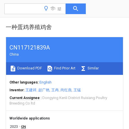
一种蛋鸡养殖鸡舍
CN117121839A
China
Download PDF
Find Prior Art
Similar
Other languages
English
Inventor
王建祥
赵广艳
王冉
尚红燕
王猛
Current Assignee
Dongying Kenli District Ruixiang Poultry
Breeding Co ltd
Worldwide applications
2023
CN