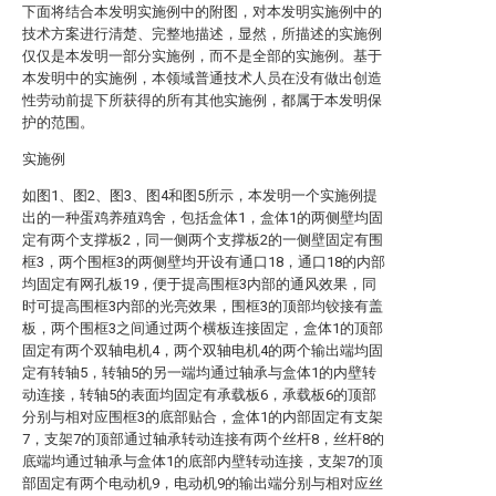
下面将结合本发明实施例中的附图，对本发明实施例中的
技术方案进行清楚、完整地描述，显然，所描述的实施例
仅仅是本发明一部分实施例，而不是全部的实施例。基于
本发明中的实施例，本领域普通技术人员在没有做出创造
性劳动前提下所获得的所有其他实施例，都属于本发明保
护的范围。
实施例
如图1、图2、图3、图4和图5所示，本发明一个实施例提
出的一种蛋鸡养殖鸡舍，包括盒体1，盒体1的两侧壁均固
定有两个支撑板2，同一侧两个支撑板2的一侧壁固定有围
框3，两个围框3的两侧壁均开设有通口18，通口18的内部
均固定有网孔板19，便于提高围框3内部的通风效果，同
时可提高围框3内部的光亮效果，围框3的顶部均铰接有盖
板，两个围框3之间通过两个横板连接固定，盒体1的顶部
固定有两个双轴电机4，两个双轴电机4的两个输出端均固
定有转轴5，转轴5的另一端均通过轴承与盒体1的内壁转
动连接，转轴5的表面均固定有承载板6，承载板6的顶部
分别与相对应围框3的底部贴合，盒体1的内部固定有支架
7，支架7的顶部通过轴承转动连接有两个丝杆8，丝杆8的
底端均通过轴承与盒体1的底部内壁转动连接，支架7的顶
部固定有两个电动机9，电动机9的输出端分别与相对应丝