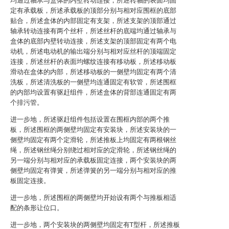
均通过轴承与盒体的内壁转动连接，所述转轴的表面均固
定有承载板，所述承载板的顶部分别与相对应围框的底部
贴合，所述盒体的内部固定有支架，所述支架的顶部通过
轴承转动连接有两个丝杆，所述丝杆的底端均通过轴承与
盒体的底部内壁转动连接，所述支架的顶部固定有两个电
动机，所述电动机的输出端分别与相对应丝杆的顶端固定
连接，所述丝杆的表面均螺纹连接有移动板，所述移动板
滑动在盒体的内部，所述移动板的一侧壁均固定有两个清
洗板，所述清洗板的一侧壁均连通固定有软管，所述围框
的内部均设置有驱赶组件，所述盒体的背部连通固定有两
个排污管。
进一步地，所述驱赶组件包括设置在围框内部的两个推
板，所述围框的两侧壁均固定有安装块，所述安装块的一
侧壁均固定有两个定滑轮，所述推板上均固定有两根钢丝
绳，所述钢丝绳分别绕过相对应的定滑轮，所述钢丝绳的
另一端分别与相对应的承载板固定连接，两个安装块的两
侧壁均固定有弹簧，所述弹簧的另一端分别与相对应的推
板固定连接。
进一步地，所述围框的两侧壁均开始设有两个与推板相适
配的条形让位口。
进一步地，两个安装块的两侧壁均固定有T型杆，所述推板