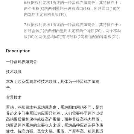
6.根据权利要求1所述的一种蛋鸡养殖鸡舍，其特征在于：
两个围框(3)的两侧壁均开设有通口(18)，所述通口(18)的
内部均固定有网孔板(19)。
7.根据权利要求1所述的一种蛋鸡养殖鸡舍，其特征在于：
所述盒体(1)的两侧内壁均固定有两个导轨(20)，两个移动
板(10)的两侧壁均固定有与导轨(20)相适配的导滑板(21)。
Description
一种蛋鸡养殖鸡舍
技术领域
本发明涉及蛋鸡养殖技术领域，具体为一种蛋鸡养殖鸡
舍。
背景技术
蛋鸡，鸡形目雉科原鸡属家禽，蛋鸡跟肉用鸡不同，是饲
养起来专门生蛋以供应蛋只的鸡，人们需要科学饲养以提
高鸡蛋质量和保持或提高产蛋量，而并非提高鸡肉品质，
鸡蛋是饲养蛋鸡的主要收入来源，蛋鸡品种应该选择体质
健壮、抗病力强、觅食力强、蛋质、产蛋率高、粗饲且适