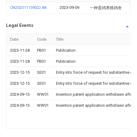
CN202311159022.8A
2023-09-09
一种蛋鸡养殖鸡舍
Legal Events
Date
Code
Title
2023-11-28
PB01
Publication
2023-11-28
PB01
Publication
2023-12-15
SE01
Entry into force of request for substantive ex
2023-12-15
SE01
Entry into force of request for substantive ex
2024-09-13
WW01
Invention patent application withdrawn after p
2024-09-13
WW01
Invention patent application withdrawn after p