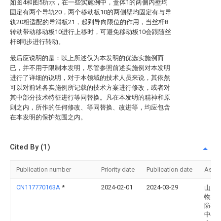
如图4和图5所示，在一些实施例中，盒体1的两侧内壁均
固定有两个导轨20，两个移动板10的两侧壁均固定有与导
轨20相适配的导滑板21，起到导向限位的作用，当丝杆8
转动带动移动板10进行上移时，可避免移动板10会跟随丝
杆8同步进行转动。
最后应说明的是：以上所述仅为本发明的优选实施例而
已，并不用于限制本发明，尽管参照前述实施例对本发明
进行了详细的说明，对于本领域的技术人员来说，其依然
可以对前述各实施例所记载的技术方案进行修改，或者对
其中部分技术特征进行等同替换。凡在本发明的精神和原
则之内，所作的任何修改、等同替换、改进等，均应包含
在本发明的保护范围之内。
Cited By (1)
Publication number
Priority date
Publication date
Assi
CN117770163A
*
2024-02-01
2024-03-29
山东
物疫
防与
中心(