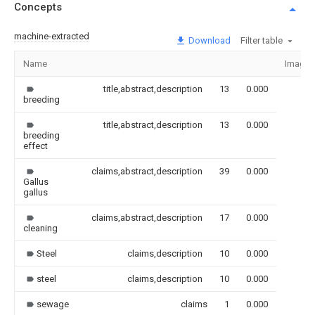
Concepts
machine-extracted
Download
Filter table
Name
Image
title,abstract,description
13
0.000
breeding
title,abstract,description
13
0.000
breeding
effect
claims,abstract,description
39
0.000
Gallus
gallus
claims,abstract,description
17
0.000
cleaning
Steel
claims,description
10
0.000
steel
claims,description
10
0.000
sewage
claims
1
0.000