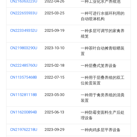
CN216363223U
2022-04-26
一种工业化水产养殖池
CN222655933U
2025-03-25
一种可进行水循环利用的
自动喷淋机构
CN223349352U
2025-09-19
一种多层可调节的家禽养
殖笼
CN219803290U
2023-10-10
一种茶叶自动摊青晾晒装
置
CN222485760U
2025-02-18
一种层叠式笼养设备
CN113575468B
2022-07-15
一种用于层叠养殖的双工
位捡蛋装置
CN115281118B
2023-05-30
一种用于禽类养殖的清粪
装置
CN116200894B
2025-06-13
一种防霉变面料生产后处
理设备
CN219762218U
2023-09-29
一种肉鸡多层平养设备