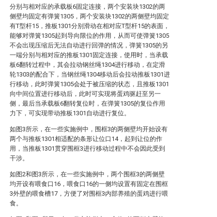
分别与相对应的承载板6固定连接，两个安装块1302的两
侧壁均固定有弹簧1305，两个安装块1302的两侧壁均固定
有T型杆15，推板1301分别滑动在相对应T型杆15的表面，
能够对弹簧1305起到导向限位的作用，从而可使弹簧1305
不会出现压缩后无法自动进行回弹的情况，弹簧1305的另
一端分别与相对应的推板1301固定连接，使用时，当承载
板6翻转过程中，其会拉动钢丝绳1304进行移动，在定滑
轮1303的配合下，当钢丝绳1304移动后会拉动推板1301进
行移动，此时弹簧1305会处于被压缩的状态，且推板1301
向中间位置进行移动后，此时可实现将蛋鸡驱赶至另一
侧，最后当承载板6翻转复位时，在弹簧1305的复位作用
力下，可实现带动推板1301自动进行复位。
如图3所示，在一些实施例中，围框3的两侧壁均开始设有
两个与推板1301相适配的条形让位口14，起到让位的作
用，当推板1301贯穿围框3进行移动过程中不会因此受到
干涉。
如图2和图3所示，在一些实施例中，两个围框3的两侧壁
均开设有喂食口16，喂食口16的一侧均设置有固定在围框
3外壁的喂食槽17，方便了对围框3内部养殖的蛋鸡进行喂
食。