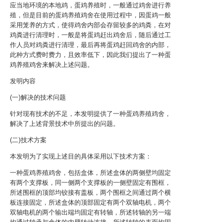
应当地环境的本地鸡，蛋鸡养殖时，一般通过鸡舍进行养
殖，但是目前的蛋鸡养殖鸡舍在使用过程中，因蛋鸡一般
采用笼养的方式，使得鸡舍内部会存留较多的鸡粪，在对
鸡粪进行清理时，一般是将蛋鸡赶出鸡舍后，随后通过工
作人员对鸡粪进行清理，最后再将蛋鸡赶回鸡舍的内部，
此种方式费时费力，且效率低下，因此我们提出了一种蛋
鸡养殖鸡舍来解决上述问题。
发明内容
(一)解决的技术问题
针对现有技术的不足，本发明提供了一种蛋鸡养殖鸡舍，
解决了上述背景技术中所提出的问题。
(二)技术方案
本发明为了实现上述目的具体采用以下技术方案：
一种蛋鸡养殖鸡舍，包括盒体，所述盒体的两侧壁均固定
有两个支撑板，同一侧两个支撑板的一侧壁固定有围框，
所述围框的顶部均铰接有盖板，两个围框之间通过两个横
板连接固定，所述盒体的顶部固定有两个双轴电机，两个
双轴电机的两个输出端均固定有转轴，所述转轴的另一端