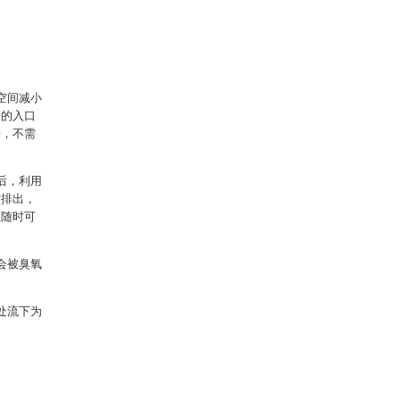
空间减小
管的入口
去，不需
后，利用
污排出，
且随时可
会被臭氧
处流下为