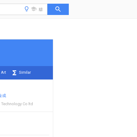
 Art
Similar
金成
 Technology Co ltd