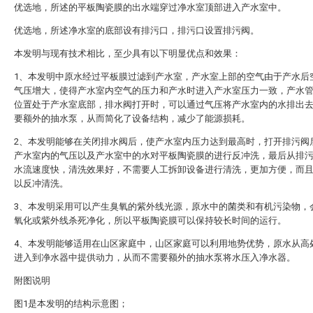
优选地，所述的平板陶瓷膜的出水端穿过净水室顶部进入产水室中。
优选地，所述净水室的底部设有排污口，排污口设置排污阀。
本发明与现有技术相比，至少具有以下明显优点和效果：
1、本发明中原水经过平板膜过滤到产水室，产水室上部的空气由于产水后
气压增大，使得产水室内空气的压力和产水时进入产水室压力一致，产水
位置处于产水室底部，排水阀打开时，可以通过气压将产水室内的水排出
要额外的抽水泵，从而简化了设备结构，减少了能源损耗。
2、本发明能够在关闭排水阀后，使产水室内压力达到最高时，打开排污阀
产水室内的气压以及产水室中的水对平板陶瓷膜的进行反冲洗，最后从排
水流速度快，清洗效果好，不需要人工拆卸设备进行清洗，更加方便，而
以反冲清洗。
3、本发明采用可以产生臭氧的紫外线光源，原水中的菌类和有机污染物，
氧化或紫外线杀死净化，所以平板陶瓷膜可以保持较长时间的运行。
4、本发明能够适用在山区家庭中，山区家庭可以利用地势优势，原水从高
进入到净水器中提供动力，从而不需要额外的抽水泵将水压入净水器。
附图说明
图1是本发明的结构示意图；