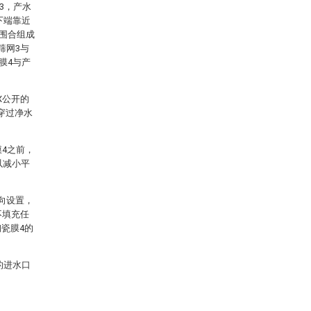
3，产水
下端靠近
网围合组成
筛网3与
膜4与产
X公开的
穿过净水
膜4之前，
以减小平
向设置，
不填充任
瓷膜4的
的进水口