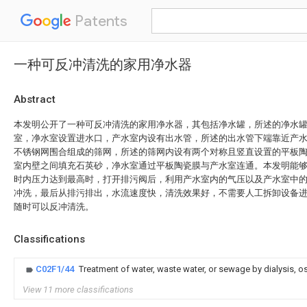
Patents
一种可反冲清洗的家用净水器
Abstract
本发明公开了一种可反冲清洗的家用净水器，其包括净水罐，所述的净水
室，净水室设置进水口，产水室内设有出水管，所述的出水管下端靠近产
不锈钢网围合组成的筛网，所述的筛网内设有两个对称且竖直设置的平板
室内壁之间填充石英砂，净水室通过平板陶瓷膜与产水室连通。本发明能
时内压力达到最高时，打开排污阀后，利用产水室内的气压以及产水室中
冲洗，最后从排污排出，水流速度快，清洗效果好，不需要人工拆卸设备
随时可以反冲清洗。
Classifications
C02F1/44
Treatment of water, waste water, or sewage by dialysis, 
View 11 more classifications