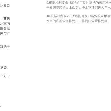
9.根据权利要求1所述的可反冲清洗的家用净
净水器自
平板陶瓷膜的出水端穿过净水室顶部进入产水
10.根据权利要求1所述的可反冲清洗的家用
器，其包
水室的底部设有排污口，排污口设置排污阀。
产水室内
网围合组
筛网与产
水罐的中
石英管。
的上方，
置。