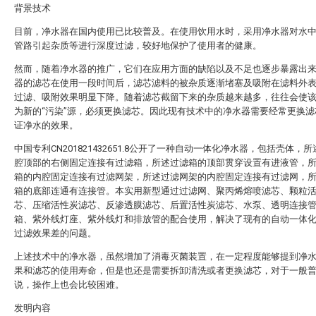
背景技术
目前，净水器在国内使用已比较普及。在使用饮用水时，采用净水器对水
管路引起杂质等进行深度过滤，较好地保护了使用者的健康。
然而，随着净水器的推广，它们在应用方面的缺陷以及不足也逐步暴露出
器的滤芯在使用一段时间后，滤芯滤料的被杂质逐渐堵塞及吸附在滤料外
过滤、吸附效果明显下降。随着滤芯截留下来的杂质越来越多，往往会使
为新的“污染”源，必须更换滤芯。因此现有技术中的净水器需要经常更换滤
证净水的效果。
中国专利CN201821432651.8公开了一种自动一体化净水器，包括壳体，
腔顶部的右侧固定连接有过滤箱，所述过滤箱的顶部贯穿设置有进液管，
箱的内腔固定连接有过滤网架，所述过滤网架的内腔固定连接有过滤网，
箱的底部连通有连接管。本实用新型通过过滤网、聚丙烯熔喷滤芯、颗粒
芯、压缩活性炭滤芯、反渗透膜滤芯、后置活性炭滤芯、水泵、透明连接
箱、紫外线灯座、紫外线灯和排放管的配合使用，解决了现有的自动一体
过滤效果差的问题。
上述技术中的净水器，虽然增加了消毒灭菌装置，在一定程度能够提到净
果和滤芯的使用寿命，但是也还是需要拆卸清洗或者更换滤芯，对于一般
说，操作上也会比较困难。
发明内容