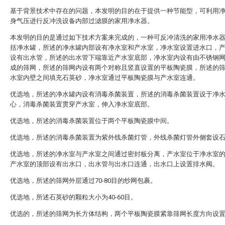
基于背景技术中存在的问题，本发明的目的在于提供一种节能型，可利用
身气压进行反冲洗设备内部过滤膜的家用净水器。
本发明的目的是通过如下技术方案来完成的，一种可反冲清洗的家用净水
括净水罐，所述的净水罐内部设有净水室和产水室，净水室设置进水口，
设有出水管，所述的出水管下端靠近产水室底部，净水室内设有由不锈钢
成的筛网，所述的筛网内设有两个对称且竖直设置的平板陶瓷膜，所述的
水室内壁之间填充石英砂，净水室通过平板陶瓷膜与产水室连通。
优选地，所述的净水罐内设有消毒杀菌装置，所述的消毒杀菌装置设于净
心，消毒杀菌装置贯穿产水室，伸入净水室底部。
优选地，所述的消毒杀菌装置位于两个平板陶瓷膜中间。
优选地，所述的消毒杀菌装置为紫外线杀菌灯管，外线杀菌灯管外侧套设
优选地，所述的净水室与产水室之间通过密封板分离，产水室位于净水室
产水室的顶部设有出水口，出水管与出水口连通，出水口上设置排水阀。
优选地，所述的筛网外层通过70-80目的纱网包裹。
优选地，所述石英砂的颗粒大小为40-60目。
优选的，所述的筛网为长方体结构，两个平板陶瓷膜紧靠筛网长度方向设