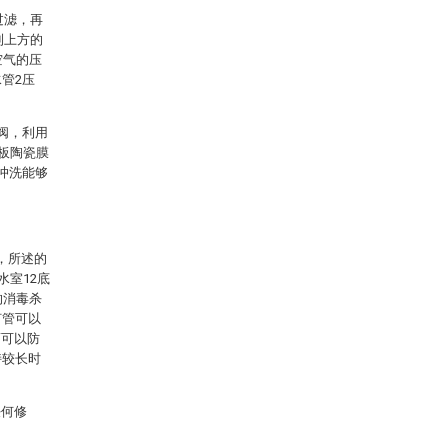
过滤，再
到上方的
空气的压
管2压
阀，利用
平板陶瓷膜
冲洗能够
，所述的
水室12底
的消毒杀
灯管可以
而可以防
持较长时
任何修