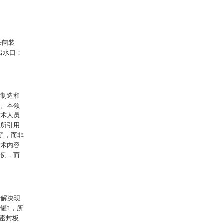
杀菌装
出水口；
何制造和
面。本领
技术人员
中所引用
明了，而非
技术内容
施例，而
于解决现
罐1，所
过密封板