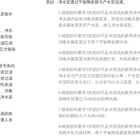
英砂，净水室通过平板陶瓷膜与产水室连通。
2.根据权利要求1所述的可反冲清洗的家用净
中及输水
净水罐内设有消毒杀菌装置，所述的消毒杀菌
毒杀菌装置贯穿产水室，伸入净水室底部。
来。净水
3.根据权利要求2所述的可反冲清洗的家用净
表面导致
消毒杀菌装置位于两个平板陶瓷膜中间。
该滤芯成
芯才能保
4.根据权利要求2所述的可反冲清洗的家用净
消毒杀菌装置为紫外线杀菌灯管，外线杀菌灯
所述壳体内
5.根据权利要求2所述的可反冲清洗的家用净
所述过滤
净水室与产水室之间通过密封板分离，产水室
所述过滤
的顶部设有出水口，出水管与出水口连通，出
活性炭滤
管、消毒
6.根据权利要求1所述的可反冲清洗的家用净
化净水器
筛网外层通过70-80目的纱网包裹。
7.根据权利要求1所述的可反冲清洗的家用净
水器的效
英砂的颗粒大小为40-60目。
普通人来
8.根据权利要求1所述的可反冲清洗的家用净
筛网为长方体结构，两个平板陶瓷膜紧靠筛网