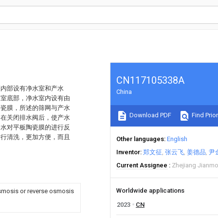
CN117105338A
罐内部设有净水室和产水
China
水室底部，净水室内设有由
陶瓷膜，所述的筛网与产水
Download PDF
Find Prior
够在关闭排水阀后，使产水
的水对平板陶瓷膜的进行反
进行清洗，更加方便，而且
Other languages
English
Inventor
郑文征
张云飞
姜德品
尹
Current Assignee
Zhejiang Jianmo
Worldwide applications
osmosis or reverse osmosis
2023
CN