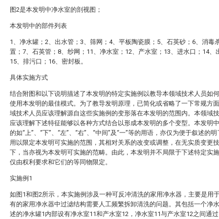
图2是本发明中净水室的剖视图；
本发明中的部件列表
1、净水罐；2、出水管；3、筛网；4、平板陶瓷膜；5、石英砂；6、消毒
置；7、石英管；8、纱网；11、净水室；12、产水室；13、进水口；14、
15、排污口；16、密封板。
具体实施方式
结合附图和以下说明描述了本发明的特定实施例以教导本领域技术人员如
使用本发明的最佳模式。为了教导发明原理，已简化或省略了一下常规方
域技术人员应该理解源自这些实施例的变形落在本发明的范围内。本领域
应该理解下述特征能够以各种方式结合以形成本发明的多个变型。本发明
的如“上”、“下”、“左”、“右”、“中间”及“一”等的用语，亦仅为便于叙述的
用以限定本发明可实施的范围，其相对关系的改变或调整，在无实质变更
下，当亦视为本发明可实施的范畴。由此，本发明并不局限于下述特定实
仅由权利要求和它们的等同物限定。
实施例1
如图1和图2所示，本实施例涉及一种可反冲清洗的家用净水器，主要是用
有的家用净水器中过滤结构需要人工频繁拆卸清洗的问题。其包括一个净水
述的净水罐1内部设有净水室11和产水室12，净水室11与产水室12之间通