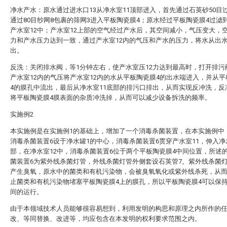
净水产水：原水通过进水口13从净水室11顶部进入，首先通过石英砂50目
通过80目纱网8包裹的筛网3进入平板陶瓷膜4；原水经过平板陶瓷膜4过滤
产水室12中；产水室12上部的空气经过产水后，其空间减小，气压变大，
力和产水压力达到一致，通过产水室12内的气压和产水的压力，将水从出水
出。
反洗：关闭排水阀，等1分钟左右，使产水室压12力达到最高时，打开排污
产水室12内的气压将产水室12内的水从平板陶瓷膜4的出水端进入，并从
4的膜孔中流出，最后从净水室11底部的排污口排出，从而实现反冲洗，反
将平板陶瓷膜4膜表面的杂质冲洗掉，从而可以减少设备拆洗的频率。
实施例2
本实施例是在实施例1的基础上，增加了一个消毒杀菌装置，在本实施例中
消毒杀菌装置6设于净水罐1的中心，消毒杀菌装置6贯穿产水室11，伸入净
部，在净水室12中，消毒杀菌装置6位于两个平板陶瓷膜4中间位置，所述
菌装置6为紫外线杀菌灯管，外线杀菌灯管外侧套设石英管7。紫外线杀菌
产生臭氧，原水中的菌类和有机污染物，会被臭氧氧化或紫外线杀死，从
止菌类和有机污染物堵塞平板陶瓷膜4上的膜孔，所以平板陶瓷膜4可以保
间的运行。
由于本领域技术人员能够很容易想到，利用发明的构思和原理之内所作的
改、等同替换、改进等，均应包含在本发明的权利要求范围之内。