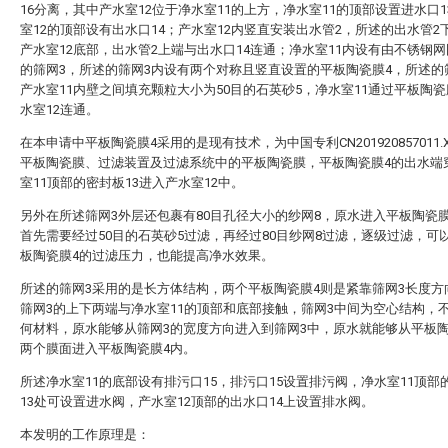
16分离，其中产水室12位于净水室11的上方，净水室11的顶部设置进水口1
室12的顶部设有出水口14；产水室12内竖直安装出水管2，所述的出水管2
产水室12底部，出水管2上端与出水口14连通；净水室11内设有由不锈钢
的筛网3，所述的筛网3内设有两个对称且竖直设置的平板陶瓷膜4，所述的
产水室11内壁之间填充颗粒大小为50目的石英砂5，净水室11通过平板陶瓷
水室12连通。
在本申请中平板陶瓷膜4采用的是现有技术，为中国专利CN201920857011.
平板陶瓷膜、过滤装置及过滤系统中的平板陶瓷膜，平板陶瓷膜4的出水端
室11顶部的密封板13进入产水室12中。
另外在所述筛网3外层还包裹有80目孔径大小的纱网8，原水进入平板陶瓷
首先需要经过50目的石英砂5过滤，再经过80目纱网8过滤，逐级过滤，可
板陶瓷膜4的过滤压力，也能提高净水效果。
所述的筛网3采用的是长方体结构，两个平板陶瓷膜4则是紧靠筛网3长度方
筛网3的上下两端与净水室11的顶部和底部接触，筛网3中间为空心结构，
何材料，原水能够从筛网3的宽度方向进入到筛网3中，原水就能够从平板陶
两个膜面进入平板陶瓷膜4内。
所述净水室11的底部设有排污口15，排污口15设置排污阀，净水室11顶部
13处可设置进水阀，产水室12顶部的出水口14上设置排水阀。
本发明的工作原理是：