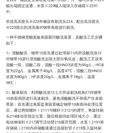
输出端固定连通，水泵Ⅱ229输入端深入存储箱Ⅱ2291
中。
所述高压喷头Ⅲ223外侧设有刷洗头224，配合高压喷头
Ⅲ223喷出的清洗液对钢带表面进行刷洗。
一种不锈钢宽幅面板表面脏印酸洗装置，其酸洗工艺步骤
如下：
1）浸酸酸洗：钢带10首先通过处理箱11内所设酸洗池13
对钢带10进行浸泡酸洗去除大部分氧化皮；酸洗工艺设有
混酸一段，混酸二段；混酸一段HNO3浓度为95g/L，HF浓
度为22g/L，金属离子40g/L，温度47℃；混酸二段HNO3
浓度为80g/L，HF浓度20g/L，金属离子18g/L，温度
38℃；
2）酸液刷洗：利用酸洗池13上方所设刷洗机构21对钢带
10表面局部进行高速刷洗，避免浸酸酸洗不彻底产生表面
黑斑；首先通过表面监测装置确定钢带10表面待处理位置
后，通过两组螺杆Ⅰ2111与螺杆Ⅱ2121的调节，将旋转刷
头214移动至指定位置，随后根据待处理区域大小，通过
电动伸缩杆Ⅱ217调节活动臂216展开范围，水泵Ⅰ2191将
存储箱Ⅰ2192内存储酸液通过连接软管Ⅱ219泵入旋转刷