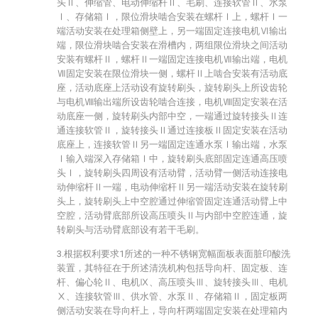
头Ⅱ、伸缩管、电动伸缩杆Ⅱ、毛刷、连接软管Ⅱ、水泵
Ⅰ、存储箱Ⅰ，限位滑块啮合安装在螺杆Ⅰ上，螺杆Ⅰ一
端活动安装在处理箱侧壁上，另一端固定连接电机Ⅵ输出
端，限位滑块啮合安装在滑槽内，两组限位滑块之间活动
安装有螺杆Ⅱ，螺杆Ⅱ一端固定连接电机Ⅶ输出端，电机
Ⅶ固定安装在限位滑块一侧，螺杆Ⅱ上啮合安装有活动底
座，活动底座上活动设有旋转刷头，旋转刷头上所设齿轮
与电机Ⅷ输出端所设齿轮啮合连接，电机Ⅷ固定安装在活
动底座一侧，旋转刷头内部中空，一端通过旋转接头Ⅱ连
通连接软管Ⅱ，旋转接头Ⅱ通过连接板Ⅱ固定安装在活动
底座上，连接软管Ⅱ另一端固定连通水泵Ⅰ输出端，水泵
Ⅰ输入端深入存储箱Ⅰ中，旋转刷头底部固定连通高压喷
头Ⅰ，旋转刷头四周设有活动臂，活动臂一侧活动连接电
动伸缩杆Ⅱ一端，电动伸缩杆Ⅱ另一端活动安装在旋转刷
头上，旋转刷头上中空腔通过伸缩管固定连通活动臂上中
空腔，活动臂底部所设高压喷头Ⅱ与内部中空腔连通，旋
转刷头与活动臂底部设有若干毛刷。
3.根据权利要求1所述的一种不锈钢宽幅面板表面脏印酸洗
装置，其特征在于所述清洗机构包括导向杆、固定板、连
杆、偏心轮Ⅱ、电机Ⅸ、高压喷头Ⅲ、旋转接头Ⅲ、电机
Ⅹ、连接软管Ⅲ、供水管、水泵Ⅱ、存储箱Ⅱ，固定板两
侧活动安装在导向杆上，导向杆两端固定安装在处理箱内