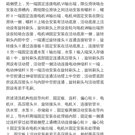
箱侧壁上，另一端固定连接电机Ⅵ输出端，限位滑块啮合
安装在滑槽内，两组限位滑块之间活动安装有螺杆Ⅱ，螺
杆Ⅱ一端固定连接电机Ⅶ输出端，电机Ⅶ固定安装在限位
滑块一侧，螺杆Ⅱ上啮合安装有活动底座，活动底座上活
动设有旋转刷头，旋转刷头上所设齿轮与电机Ⅷ输出端所
设齿轮啮合连接，电机Ⅷ固定安装在活动底座一侧，旋转
刷头内部中空，一端通过旋转接头Ⅱ连通连接软管Ⅱ，旋
转接头Ⅱ通过连接板Ⅱ固定安装在活动底座上，连接软管
Ⅱ另一端固定连通水泵Ⅰ输出端，水泵Ⅰ输入端深入存储
箱Ⅰ中，旋转刷头底部固定连通高压喷头Ⅰ，旋转刷头四
周设有活动臂，活动臂一侧活动连接电动伸缩杆Ⅱ一端，
电动伸缩杆Ⅱ另一端活动安装在旋转刷头上，旋转刷头上
中空腔通过伸缩管固定连通活动臂上中空腔，活动臂底部
所设高压喷头Ⅱ与内部中空腔连通，旋转刷头与活动臂底
部设有若干毛刷。
所述清洗机构包括导向杆、固定板、连杆、偏心轮Ⅱ、电
机Ⅸ、高压喷头Ⅲ、旋转接头Ⅲ、电机Ⅹ、连接软管Ⅲ、
供水管、水泵Ⅱ、存储箱Ⅱ，固定板两侧活动安装在导向
杆上，导向杆两端固定安装在处理箱内部，固定板一侧通
过连杆穿过处理箱侧壁上通槽活动连接偏心轮Ⅱ，偏心轮
Ⅱ固定安装在电机Ⅸ输出端，电机Ⅸ固定安装在处理箱
上，固定板上活动安装有若干高压喷头Ⅲ，相邻两高压喷