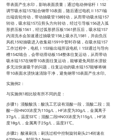
带表面产生水印，影响表面质量；通过电动伸缩杆Ⅰ152
调节吸水辊157贴合钢带10表面，随后通过电机Ⅱ1571输
出端齿轮传动，带动抽吸管158转动，从而带动吸水辊157
转动，吸水辊157沿剪头方向转动，经过引导板156进入弧
形挤压板1561，经过弧形挤压板1561挤压后，吸水辊157
内清洗水会加速通过抽吸管158上吸水孔1581，并由负压
风机1592抽吸进入收集箱1591中暂时存储，在吸水辊157
工作过程中，电机Ⅰ153输出端所设电机Ⅰ153通过与导向
槽1542啮合，会带动滑动板154整体往复运动，从而带动
吸水辊157在钢带10表面往复运动，能够避免局部水渍较
多无法快速吸干的问题，往复运动的吸水辊157能够将钢
带10表面水渍快速清除干净，避免钢带10表面产生水印。
实施例2：
与实施例1相比较有所不同的是：
步骤1）浸酸酸洗：酸洗工艺设有混酸一段，混酸二段；混
酸一段HNO3浓度为110g/L，HF浓度为30g/L，金属离子
37g/L，温度53℃；混酸二段HNO3浓度为115g/L，HF浓
度18g/L，金属离子25g/L，温度31℃。
步骤2）酸液刷洗：刷洗过程中控制旋转刷头214转速在
6700rpm，时间为1.5min。