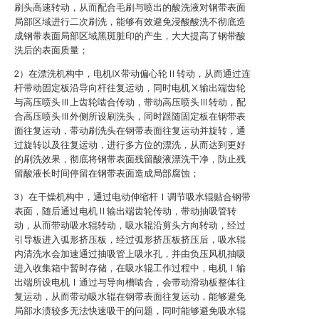
刷头高速转动，从而配合毛刷与喷出的酸洗液对钢带表面
局部区域进行二次刷洗，能够有效避免浸酸酸洗不彻底造
成钢带表面局部区域黑斑脏印的产生，大大提高了钢带酸
洗后的表面质量；
2）在漂洗机构中，电机Ⅸ带动偏心轮Ⅱ转动，从而通过连
杆带动固定板沿导向杆往复运动，同时电机Ⅹ输出端齿轮
与高压喷头Ⅲ上齿轮啮合传动，带动高压喷头Ⅲ转动，配
合高压喷头Ⅲ外侧所设刷洗头，同时跟随固定板在钢带表
面往复运动，带动刷洗头在钢带表面往复运动并旋转，通
过旋转以及往复运动，进行多方位的漂洗，从而达到更好
的刷洗效果，彻底将钢带表面残留酸液漂洗干净，防止残
留酸液长时间停留在钢带表面造成局部腐蚀；
3）在干燥机构中，通过电动伸缩杆Ⅰ调节吸水辊贴合钢带
表面，随后通过电机Ⅱ输出端齿轮传动，带动抽吸管转
动，从而带动吸水辊转动，吸水辊沿剪头方向转动，经过
引导板进入弧形挤压板，经过弧形挤压板挤压后，吸水辊
内清洗水会加速通过抽吸管上吸水孔，并由负压风机抽吸
进入收集箱中暂时存储，在吸水辊工作过程中，电机Ⅰ输
出端所设电机Ⅰ通过与导向槽啮合，会带动滑动板整体往
复运动，从而带动吸水辊在钢带表面往复运动，能够避免
局部水渍较多无法快速吸干的问题，同时能够避免吸水辊