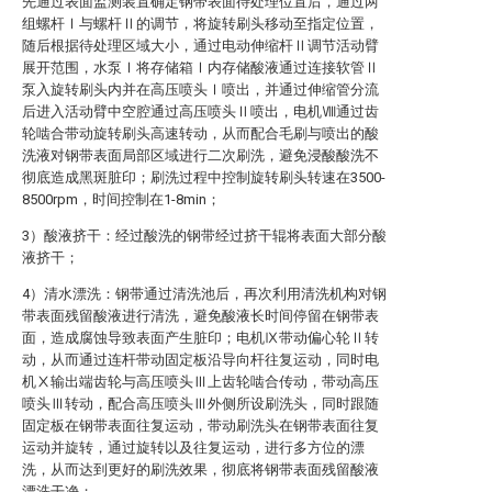
先通过表面监测装置确定钢带表面待处理位置后，通过两
组螺杆Ⅰ与螺杆Ⅱ的调节，将旋转刷头移动至指定位置，
随后根据待处理区域大小，通过电动伸缩杆Ⅱ调节活动臂
展开范围，水泵Ⅰ将存储箱Ⅰ内存储酸液通过连接软管Ⅱ
泵入旋转刷头内并在高压喷头Ⅰ喷出，并通过伸缩管分流
后进入活动臂中空腔通过高压喷头Ⅱ喷出，电机Ⅷ通过齿
轮啮合带动旋转刷头高速转动，从而配合毛刷与喷出的酸
洗液对钢带表面局部区域进行二次刷洗，避免浸酸酸洗不
彻底造成黑斑脏印；刷洗过程中控制旋转刷头转速在3500-
8500rpm，时间控制在1-8min；
3）酸液挤干：经过酸洗的钢带经过挤干辊将表面大部分酸
液挤干；
4）清水漂洗：钢带通过清洗池后，再次利用清洗机构对钢
带表面残留酸液进行清洗，避免酸液长时间停留在钢带表
面，造成腐蚀导致表面产生脏印；电机Ⅸ带动偏心轮Ⅱ转
动，从而通过连杆带动固定板沿导向杆往复运动，同时电
机Ⅹ输出端齿轮与高压喷头Ⅲ上齿轮啮合传动，带动高压
喷头Ⅲ转动，配合高压喷头Ⅲ外侧所设刷洗头，同时跟随
固定板在钢带表面往复运动，带动刷洗头在钢带表面往复
运动并旋转，通过旋转以及往复运动，进行多方位的漂
洗，从而达到更好的刷洗效果，彻底将钢带表面残留酸液
漂洗干净；