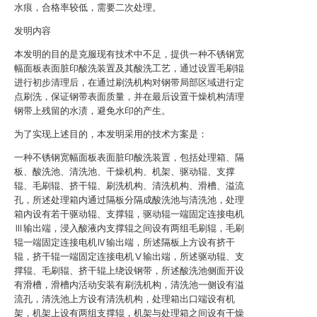
水痕，合格率较低，需要二次处理。
发明内容
本发明的目的是克服现有技术中不足，提供一种不锈钢宽
幅面板表面脏印酸洗装置及其酸洗工艺，通过设置毛刷辊
进行初步清理后，在通过刷洗机构对钢带局部区域进行定
点刷洗，保证钢带表面质量，并在最后设置干燥机构清理
钢带上残留的水渍，避免水印的产生。
为了实现上述目的，本发明采用的技术方案是：
一种不锈钢宽幅面板表面脏印酸洗装置，包括处理箱、隔
板、酸洗池、清洗池、干燥机构、机架、驱动辊、支撑
辊、毛刷辊、挤干辊、刷洗机构、清洗机构、滑槽、溢流
孔，所述处理箱内通过隔板分隔成酸洗池与清洗池，处理
箱内设有若干驱动辊、支撑辊，驱动辊一端固定连接电机
Ⅲ输出端，浸入酸液内支撑辊之间设有两组毛刷辊，毛刷
辊一端固定连接电机Ⅳ输出端，所述隔板上方设有挤干
辊，挤干辊一端固定连接电机Ⅴ输出端，所述驱动辊、支
撑辊、毛刷辊、挤干辊上绕设钢带，所述酸洗池侧面开设
有滑槽，滑槽内活动安装有刷洗机构，清洗池一侧设有溢
流孔，清洗池上方设有清洗机构，处理箱出口端设有机
架，机架上设有两组支撑辊，机架与处理箱之间设有干燥