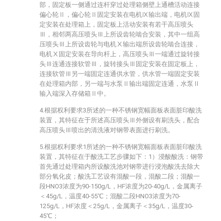
部，固定板一侧通过连杆穿过处理箱侧壁上通槽活动连接
偏心轮Ⅱ，偏心轮Ⅱ固定安装在电机Ⅸ输出端，电机Ⅸ固
定安装在处理箱上，固定板上活动安装有若干高压喷头
Ⅲ，相邻两高压喷头Ⅲ上所设齿轮啮合安装，其中一组高
压喷头Ⅲ上所设齿轮与电机Ⅹ输出端所设齿轮啮合连接，
电机Ⅹ固定安装在导向杆上，高压喷头Ⅲ一端通过旋转接
头Ⅲ连通连接软管Ⅲ，旋转接头Ⅲ固定安装在固定板上，
连接软管Ⅲ另一端固定连通供水管，供水管一端固定安装
在处理箱内部，另一端与水泵Ⅱ输出端固定连通，水泵Ⅱ
输入端深入存储箱Ⅱ中。
4.根据权利要求3所述的一种不锈钢宽幅面板表面脏印酸洗
装置，其特征在于所述高压喷头Ⅲ外侧设有刷洗头，配合
高压喷头Ⅲ喷出的清洗液对钢带表面进行刷洗。
5.根据权利要求1所述的一种不锈钢宽幅面板表面脏印酸洗
装置，其特征在于酸洗工艺步骤如下：1）浸酸酸洗：钢带
首先通过处理箱内所设酸洗池对钢带进行浸泡酸洗去除大
部分氧化皮；酸洗工艺设有混酸一段，混酸二段；混酸一
段HNO3浓度为90-150g/L，HF浓度为20-40g/L，金属离子
＜45g/L，温度40-55℃；混酸二段HNO3浓度为70-
125g/L，HF浓度＜25g/L，金属离子＜35g/L，温度30-
45℃；