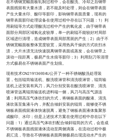
在不锈钢宽幅面板轧制过程中，会在酸洗、冷却之后钢带
表面残留有大量水渍，若不能及时处理，则会在钢带表面
产生大量水印、酸印等脏印，影响钢带表面质量，现有的
钢带表面脏印处理设备在使用过程中存在以下问题：1）利
用刷辊等方式处理酸洗过程中产生的氧化皮，由于钢带表
面部分局部区域氧化皮较厚，单一的刷辊不能较好对局部
区域进行清理，造成钢带表面局部黑斑的产生；2）由于不
锈钢宽幅面板整体宽度较宽，采用热风干燥的方式吹扫水
渍，大片水渍无法快速脱离钢带表面或蒸发，会在钢带上
滚动一段距离，极易产生水痕等脏印；3）利用刮刀等清理
方式极易在不锈钢表面产生划痕。
现有技术CN219136934U公开了一种不锈钢酸洗处理装
置，包括辊筒输送机、酸洗喷淋管和清洗喷淋管，辊筒输
送机上还安装有风刀，风刀分别安装在酸洗喷淋管、清洗
喷淋管远离辊筒输送机进料端一侧，风刀与高压气源连
通；利用高压气体吹扫的方式，将钢板表面的酸液、清洗
液吹落至集液斗内，并配合倾斜安装的辊筒，能够使不锈
钢板表面残留液体快速脱离，避免了钢板表面液体集聚形
成酸印、水印；但是上述技术方案在使用过程中存在以下
问题：1）通过高压气体吹扫配合倾斜辊筒的方式，会造成
不锈钢板表面残留液体流动至两侧滴落，在流动过程中极
易汇流，导致在不锈钢板表面两侧极易出现流动水产生的