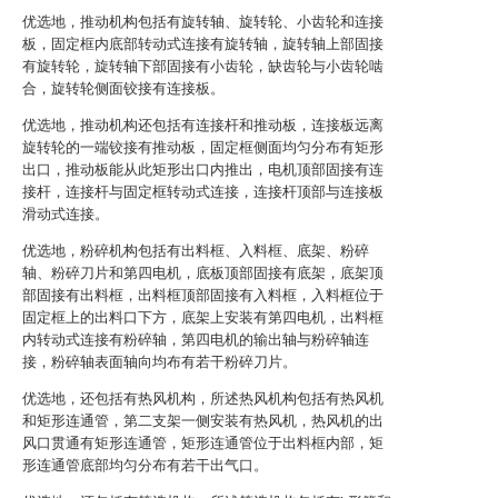
优选地，推动机构包括有旋转轴、旋转轮、小齿轮和连接
板，固定框内底部转动式连接有旋转轴，旋转轴上部固接
有旋转轮，旋转轴下部固接有小齿轮，缺齿轮与小齿轮啮
合，旋转轮侧面铰接有连接板。
优选地，推动机构还包括有连接杆和推动板，连接板远离
旋转轮的一端铰接有推动板，固定框侧面均匀分布有矩形
出口，推动板能从此矩形出口内推出，电机顶部固接有连
接杆，连接杆与固定框转动式连接，连接杆顶部与连接板
滑动式连接。
优选地，粉碎机构包括有出料框、入料框、底架、粉碎
轴、粉碎刀片和第四电机，底板顶部固接有底架，底架顶
部固接有出料框，出料框顶部固接有入料框，入料框位于
固定框上的出料口下方，底架上安装有第四电机，出料框
内转动式连接有粉碎轴，第四电机的输出轴与粉碎轴连
接，粉碎轴表面轴向均布有若干粉碎刀片。
优选地，还包括有热风机构，所述热风机构包括有热风机
和矩形连通管，第二支架一侧安装有热风机，热风机的出
风口贯通有矩形连通管，矩形连通管位于出料框内部，矩
形连通管底部均匀分布有若干出气口。