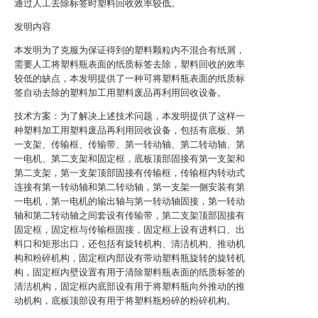
通过人工去除标签时塑料回收效率较低。
发明内容
本发明为了克服为保证得到的塑料颗粒内不混合有纸屑，
需要人工将塑料瓶表面的纸质标签去除，塑料回收的效率
较低的缺点，本发明提供了一种可将塑料瓶表面的纸质标
签自动去除的塑料加工用塑料废品再利用回收设备。
技术方案：为了解决上述技术问题，本发明提供了这样一
种塑料加工用塑料废品再利用回收设备，包括有底板、第
一支架、传输框、传输带、第一转动轴、第二转动轴、第
一电机、第二支架和固定框，底板顶部固接有第一支架和
第二支架，第一支架顶部固接有传输框，传输框内转动式
连接有第一转动轴和第二转动轴，第一支架一侧安装有第
一电机，第一电机的输出轴与第一转动轴固接，第一转动
轴和第二转动轴之间套设有传输带，第二支架顶部固接有
固定框，固定框与传输框固接，固定框上设有进料口、出
料口和矩形出口，还包括有旋转机构、清洁机构、推动机
构和粉碎机构，固定框内部设有带动塑料瓶旋转的旋转机
构，固定框内壁设置有用于清除塑料瓶表面的纸质标签的
清洁机构，固定框内底部设有用于将塑料瓶向外推动的推
动机构，底板顶部设有用于将塑料瓶粉碎的粉碎机构。