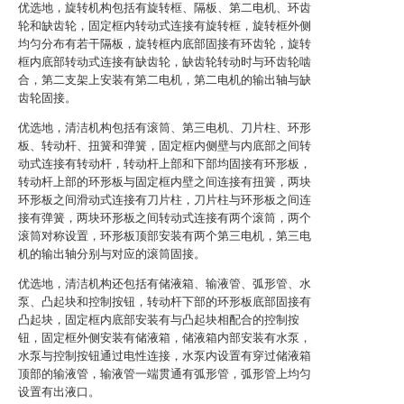
优选地，旋转机构包括有旋转框、隔板、第二电机、环齿
轮和缺齿轮，固定框内转动式连接有旋转框，旋转框外侧
均匀分布有若干隔板，旋转框内底部固接有环齿轮，旋转
框内底部转动式连接有缺齿轮，缺齿轮转动时与环齿轮啮
合，第二支架上安装有第二电机，第二电机的输出轴与缺
齿轮固接。
优选地，清洁机构包括有滚筒、第三电机、刀片柱、环形
板、转动杆、扭簧和弹簧，固定框内侧壁与内底部之间转
动式连接有转动杆，转动杆上部和下部均固接有环形板，
转动杆上部的环形板与固定框内壁之间连接有扭簧，两块
环形板之间滑动式连接有刀片柱，刀片柱与环形板之间连
接有弹簧，两块环形板之间转动式连接有两个滚筒，两个
滚筒对称设置，环形板顶部安装有两个第三电机，第三电
机的输出轴分别与对应的滚筒固接。
优选地，清洁机构还包括有储液箱、输液管、弧形管、水
泵、凸起块和控制按钮，转动杆下部的环形板底部固接有
凸起块，固定框内底部安装有与凸起块相配合的控制按
钮，固定框外侧安装有储液箱，储液箱内部安装有水泵，
水泵与控制按钮通过电性连接，水泵内设置有穿过储液箱
顶部的输液管，输液管一端贯通有弧形管，弧形管上均匀
设置有出液口。