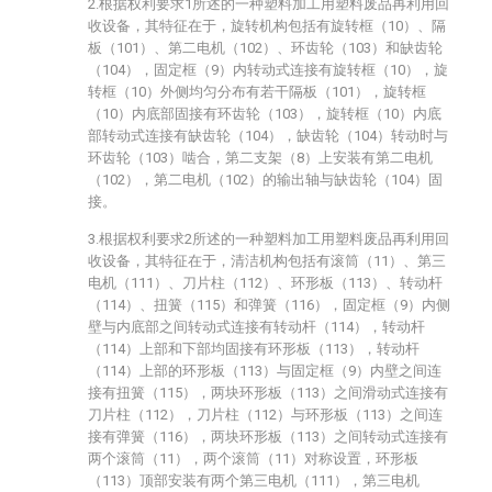
2.根据权利要求1所述的一种塑料加工用塑料废品再利用回
收设备，其特征在于，旋转机构包括有旋转框（10）、隔
板（101）、第二电机（102）、环齿轮（103）和缺齿轮
（104），固定框（9）内转动式连接有旋转框（10），旋
转框（10）外侧均匀分布有若干隔板（101），旋转框
（10）内底部固接有环齿轮（103），旋转框（10）内底
部转动式连接有缺齿轮（104），缺齿轮（104）转动时与
环齿轮（103）啮合，第二支架（8）上安装有第二电机
（102），第二电机（102）的输出轴与缺齿轮（104）固
接。
3.根据权利要求2所述的一种塑料加工用塑料废品再利用回
收设备，其特征在于，清洁机构包括有滚筒（11）、第三
电机（111）、刀片柱（112）、环形板（113）、转动杆
（114）、扭簧（115）和弹簧（116），固定框（9）内侧
壁与内底部之间转动式连接有转动杆（114），转动杆
（114）上部和下部均固接有环形板（113），转动杆
（114）上部的环形板（113）与固定框（9）内壁之间连
接有扭簧（115），两块环形板（113）之间滑动式连接有
刀片柱（112），刀片柱（112）与环形板（113）之间连
接有弹簧（116），两块环形板（113）之间转动式连接有
两个滚筒（11），两个滚筒（11）对称设置，环形板
（113）顶部安装有两个第三电机（111），第三电机