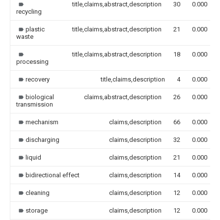
title,claims,abstract,description
30
0.000
recycling
plastic
title,claims,abstract,description
21
0.000
waste
title,claims,abstract,description
18
0.000
processing
recovery
title,claims,description
4
0.000
biological
claims,abstract,description
26
0.000
transmission
mechanism
claims,description
66
0.000
discharging
claims,description
32
0.000
liquid
claims,description
21
0.000
bidirectional effect
claims,description
14
0.000
cleaning
claims,description
12
0.000
storage
claims,description
12
0.000