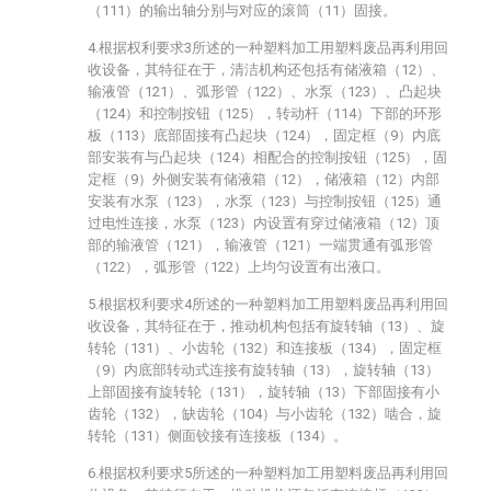
（111）的输出轴分别与对应的滚筒（11）固接。
4.根据权利要求3所述的一种塑料加工用塑料废品再利用回
收设备，其特征在于，清洁机构还包括有储液箱（12）、
输液管（121）、弧形管（122）、水泵（123）、凸起块
（124）和控制按钮（125），转动杆（114）下部的环形
板（113）底部固接有凸起块（124），固定框（9）内底
部安装有与凸起块（124）相配合的控制按钮（125），固
定框（9）外侧安装有储液箱（12），储液箱（12）内部
安装有水泵（123），水泵（123）与控制按钮（125）通
过电性连接，水泵（123）内设置有穿过储液箱（12）顶
部的输液管（121），输液管（121）一端贯通有弧形管
（122），弧形管（122）上均匀设置有出液口。
5.根据权利要求4所述的一种塑料加工用塑料废品再利用回
收设备，其特征在于，推动机构包括有旋转轴（13）、旋
转轮（131）、小齿轮（132）和连接板（134），固定框
（9）内底部转动式连接有旋转轴（13），旋转轴（13）
上部固接有旋转轮（131），旋转轴（13）下部固接有小
齿轮（132），缺齿轮（104）与小齿轮（132）啮合，旋
转轮（131）侧面铰接有连接板（134）。
6.根据权利要求5所述的一种塑料加工用塑料废品再利用回