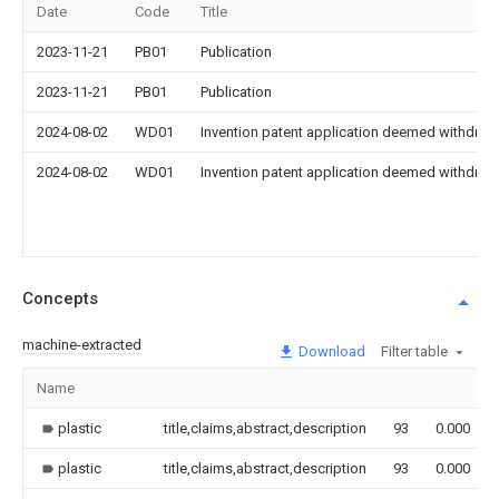
Date
Code
Title
2023-11-21
PB01
Publication
2023-11-21
PB01
Publication
2024-08-02
WD01
Invention patent application deemed withdrawn
2024-08-02
WD01
Invention patent application deemed withdrawn
Concepts
machine-extracted
Download
Filter table
Name
plastic
title,claims,abstract,description
93
0.000
plastic
title,claims,abstract,description
93
0.000