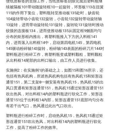
便纸质标签的去除工作，当纸质标签刮除完成后塑料瓶继
续被隔板101带动随旋转框10一起旋转，环形板113在扭簧
115的作用下复位，塑料瓶转至推动板135处时，缺齿轮
104旋转带动小齿轮132旋转，小齿轮132旋转带动旋转轴
13旋转，进而带动旋转轮131旋转，旋转轮131旋转时推动
铰接的连接板134，进而使推动板135从固定框9侧面均匀
分布的矩形框内推出，将塑料瓶推入下方的入料框141
内，进而落入出料框14中，启动第四电机145，第四电机
145驱动粉碎轴143旋转，粉碎轴143表面的粉碎刀片144对
塑料瓶进行粉碎工作，将塑料瓶变成塑料颗粒，塑料颗粒
从出料框14尾部的出料口输出，由工作人员进行收集。
实施例2：在实施例1的基础之上，如图15和图16所示，还
包括有热风机构，所述热风机构包括有热风机15和矩形连
通管151，第二支架8一侧安装有热风机15，热风机15的出
风口贯通有矩形连通管151，热风机15通过矩形连通管151
吹出热风，对出料框14内的塑料瓶进行软化工作，矩形连
通管151位于出料框14内部，矩形连通管151底部均匀分布
有若干出气口，热风通过此出气口吹出。
塑料瓶进行粉碎工作时，启动热风机15，热风机15通过矩
形连通管151吹出热风，对出料框14内的塑料瓶进行软化
工作，提高了粉碎工作的效率。