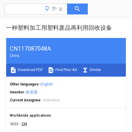
一种塑料加工用塑料废品再利用回收设备
CN117087048A
China
Download PDF
Find Prior Art
Similar
Other languages
English
Inventor
欧龙朋
Current Assignee
Individual
Worldwide applications
2023
CN