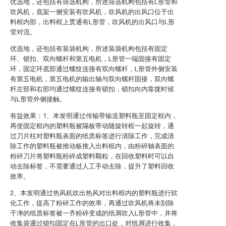
优选地，还包括有筛选机构，所述筛选机构包括有L形管和
吹风机，底架一侧安装有吹风机，吹风机的出风口位于出
料框内部，出料框上贯通有L形管，吹风机的出风口与L形
管对流。
优选地，还包括有装袋机构，所述装袋机构包括有固定
环、锁扣、双向螺杆和第五电机，L形管一端固接有固定
环，固定环底部通过螺纹连接有双向螺杆，L形管外侧安装
有第五电机，第五电机的输出轴与双向螺杆固接，双向螺
杆左部和右部均通过螺纹连接有锁扣，锁扣向内靠拢时候
与L形管外侧接触。
有益效果：1、本发明通过传输带输送塑料瓶至固定框内，
再使固定框内的塑料瓶被隔板带动随旋转框一起旋转，通
过刀片柱对塑料瓶表面的纸质标签进行清除工作，完成清
除工作的塑料瓶被推动板推入出料框内，由粉碎轴表面的
粉碎刀片将塑料瓶粉碎成塑料颗粒，在回收塑料时可以自
动去除标签，不需要通过人工手动去除，提升了塑料回收
效率。
2、本发明通过热风机吹出热风对出料框内的塑料瓶进行软
化工作，提高了粉碎工作的效率，再通过吹风机将未刮除
干净的纸质标签被一齐粉碎变成的纸屑吹入L形管中，并将
收集袋通过锁扣固定在L形管的出口处，对纸屑进行收集，