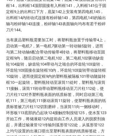
框14，出料框14顶部固接有入料框141，入料框141位于固
定框9上的出料口下方，底架142上安装有第四电机145，
出料框14内转动式连接有粉碎轴143，第四电机145的输出
轴与粉碎轴143连接，粉碎轴143表面轴向均布有若干粉碎
刀片144。
当有废品塑料瓶需要加工时，将塑料瓶放置于传输带4上，
启动第一电机7，第一电机7驱动第一转动轴5旋转，进而
与第二转动轴6配合带动传输带4转动，将塑料瓶移动至固
定框9内，随后启动第二电机102，第二电机102驱动缺齿
轮104旋转，缺齿轮104带动与之啮合的环齿轮103旋转，
环齿轮103固接在旋转框10内，环齿轮103旋转带动旋转框
10旋转，进而使固定框9内的塑料瓶被隔板101带动随旋转
框10一起旋转，塑料瓶转动至滚筒11处时，塑料瓶与滚筒
11接触，滚筒11转动带动塑料瓶移动至刀片柱112处，使
刀片柱112对齐塑料瓶表面的纸质标签，同时启动第三电
机111，第三电机111驱动滚筒11旋转，使塑料瓶表面的纸
质标签被刀片柱112切割磨碎，当滚筒11向一侧移动时，
环形板113底部的凸起块124接触控制按钮125，使水泵123
开始工作，将储液箱12内提前由工作人员灌入的脱胶剂抽
起，并通过输液管121传输到弧形管122处，从弧形管122
上均匀设置的出液口喷出至塑料瓶表面的纸质标签处，方