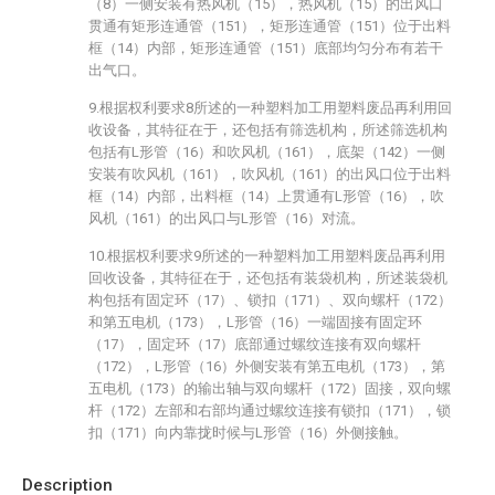
（8）一侧安装有热风机（15），热风机（15）的出风口
贯通有矩形连通管（151），矩形连通管（151）位于出料
框（14）内部，矩形连通管（151）底部均匀分布有若干
出气口。
9.根据权利要求8所述的一种塑料加工用塑料废品再利用回
收设备，其特征在于，还包括有筛选机构，所述筛选机构
包括有L形管（16）和吹风机（161），底架（142）一侧
安装有吹风机（161），吹风机（161）的出风口位于出料
框（14）内部，出料框（14）上贯通有L形管（16），吹
风机（161）的出风口与L形管（16）对流。
10.根据权利要求9所述的一种塑料加工用塑料废品再利用
回收设备，其特征在于，还包括有装袋机构，所述装袋机
构包括有固定环（17）、锁扣（171）、双向螺杆（172）
和第五电机（173），L形管（16）一端固接有固定环
（17），固定环（17）底部通过螺纹连接有双向螺杆
（172），L形管（16）外侧安装有第五电机（173），第
五电机（173）的输出轴与双向螺杆（172）固接，双向螺
杆（172）左部和右部均通过螺纹连接有锁扣（171），锁
扣（171）向内靠拢时候与L形管（16）外侧接触。
Description