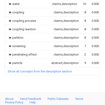
water
claims,description
10
0.000
coupling
claims,description
8
0.000
coupling process
claims,description
8
0.000
coupling reaction
claims,description
8
0.000
partition
claims,description
8
0.000
screening
claims,description
7
0.000
penetrating effect
claims,description
2
0.000
particle
abstract,description
9
0.000
Show all concepts from the description section
About
Send Feedback
Public Datasets
Terms
Privacy Policy
Help