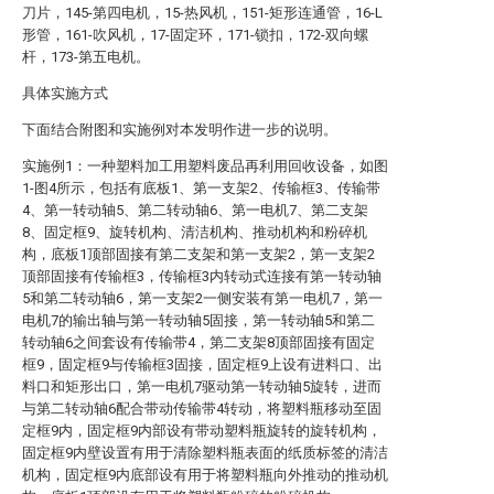
刀片，145-第四电机，15-热风机，151-矩形连通管，16-L
形管，161-吹风机，17-固定环，171-锁扣，172-双向螺
杆，173-第五电机。
具体实施方式
下面结合附图和实施例对本发明作进一步的说明。
实施例1：一种塑料加工用塑料废品再利用回收设备，如图
1-图4所示，包括有底板1、第一支架2、传输框3、传输带
4、第一转动轴5、第二转动轴6、第一电机7、第二支架
8、固定框9、旋转机构、清洁机构、推动机构和粉碎机
构，底板1顶部固接有第二支架和第一支架2，第一支架2
顶部固接有传输框3，传输框3内转动式连接有第一转动轴
5和第二转动轴6，第一支架2一侧安装有第一电机7，第一
电机7的输出轴与第一转动轴5固接，第一转动轴5和第二
转动轴6之间套设有传输带4，第二支架8顶部固接有固定
框9，固定框9与传输框3固接，固定框9上设有进料口、出
料口和矩形出口，第一电机7驱动第一转动轴5旋转，进而
与第二转动轴6配合带动传输带4转动，将塑料瓶移动至固
定框9内，固定框9内部设有带动塑料瓶旋转的旋转机构，
固定框9内壁设置有用于清除塑料瓶表面的纸质标签的清洁
机构，固定框9内底部设有用于将塑料瓶向外推动的推动机