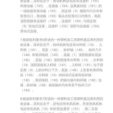
收设备，其特征在于，推动机构还包括有连接杆（133）
和推动板（135），连接板（134）远离旋转轮（131）的
一端铰接有推动板（135），固定框（9）侧面均匀分布有
矩形出口，推动板（135）能从此矩形出口内推出，电机
顶部固接有连接杆（133），连接杆（133）与固定框
（9）转动式连接，连接杆（133）顶部与连接板（134）
滑动式连接。
7.根据权利要求6所述的一种塑料加工用塑料废品再利用回
收设备，其特征在于，粉碎机构包括有出料框（14）、入
料框（141）、底架（142）、粉碎轴（143）、粉碎刀片
（144）和第四电机（145），底板（1）顶部固接有底架
（142），底架（142）顶部固接有出料框（14），出料框
（14）顶部固接有入料框（141），入料框（141）位于固
定框（9）上的出料口下方，底架（142）上安装有第四电
机（145），出料框（14）内转动式连接有粉碎轴
（143），第四电机（145）的输出轴与粉碎轴（143）连
接，粉碎轴（143）表面轴向均布有若干粉碎刀片
（144）。
8.根据权利要求7所述的一种塑料加工用塑料废品再利用回
收设备，其特征在于，还包括有热风机构，所述热风机构
包括有热风机（15）和矩形连通管（151），第二支架