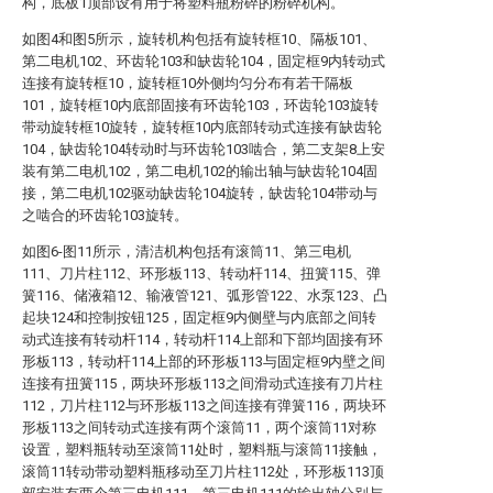
构，底板1顶部设有用于将塑料瓶粉碎的粉碎机构。
如图4和图5所示，旋转机构包括有旋转框10、隔板101、
第二电机102、环齿轮103和缺齿轮104，固定框9内转动式
连接有旋转框10，旋转框10外侧均匀分布有若干隔板
101，旋转框10内底部固接有环齿轮103，环齿轮103旋转
带动旋转框10旋转，旋转框10内底部转动式连接有缺齿轮
104，缺齿轮104转动时与环齿轮103啮合，第二支架8上安
装有第二电机102，第二电机102的输出轴与缺齿轮104固
接，第二电机102驱动缺齿轮104旋转，缺齿轮104带动与
之啮合的环齿轮103旋转。
如图6-图11所示，清洁机构包括有滚筒11、第三电机
111、刀片柱112、环形板113、转动杆114、扭簧115、弹
簧116、储液箱12、输液管121、弧形管122、水泵123、凸
起块124和控制按钮125，固定框9内侧壁与内底部之间转
动式连接有转动杆114，转动杆114上部和下部均固接有环
形板113，转动杆114上部的环形板113与固定框9内壁之间
连接有扭簧115，两块环形板113之间滑动式连接有刀片柱
112，刀片柱112与环形板113之间连接有弹簧116，两块环
形板113之间转动式连接有两个滚筒11，两个滚筒11对称
设置，塑料瓶转动至滚筒11处时，塑料瓶与滚筒11接触，
滚筒11转动带动塑料瓶移动至刀片柱112处，环形板113顶