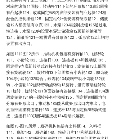
部安装有两个第三电机111，第三电机111的输出轴分别与
对应的滚筒11固接，转动杆114下部的环形板113底部固接
有凸起块124，改成固定框9内底部安装有与凸起块124相
配合的控制按钮125，固定框9外侧安装有储液箱12，储液
箱12内部安装有水泵123，水泵123与控制按钮125通过电
性连接，水泵123内设置有穿过储液箱12顶部的输液管
121，输液管121一端贯通有弧形管122，弧形管122上均匀
设置有出液口。
如图11和图12所示，推动机构包括有旋转轴13、旋转轮
131、小齿轮132、连接杆133、连接板134和推动板135，
固定框9内底部转动式连接有旋转轴13，旋转轴13上部固
接有旋转轮131，旋转轴13下部固接有小齿轮132，缺齿轮
104与小齿轮132啮合，缺齿轮104旋转带动小齿轮132旋
转，小齿轮132旋转带动旋转轴13旋转，进而带动旋转轮
131旋转，旋转轮131侧面铰接有连接板134，连接板134远
离旋转轮131的一端铰接有推动板135，固定框9侧面均匀
分布有矩形出口，推动板135能从此矩形出口内推出，电
机顶部固接有连接杆133，连接杆133与固定框9转动式连
接，连接杆133顶部与连接板134滑动式连接。
如图13-图15所示，粉碎机构包括有出料框14、入料框
141、底架142、粉碎轴143、粉碎刀片144和第四电机
145，底板1顶部固接有底架142，底架142顶部固接有出料