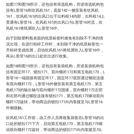
如图17和图18所示，还包括有筛选机构，所述筛选机构包
括有L形管16和吹风机161，底架142一侧安装有吹风机
161，吹风机161的出风口位于出料框14内部，出料框14上
贯通有L形管16，吹风机161的出风口与L形管16对流，吹
风机161将纸屑吹入L形管16中。
由于刮除塑料瓶表面的纸质标签时难免有刮除不干净的情
况出现，在进行粉碎工作时，未刮除干净的纸质标签也一
齐粉碎变成纸屑，启动吹风机161将纸屑吹入L形管16中，
再从L形管16的出口处吹出进行收集。
如图18和图19所示，还包括有装袋机构，所述装袋机构包
括有固定环17、锁扣171、双向螺杆172和第五电机173，L
形管16一端固接有固定环17，固定环17底部通过螺纹连接
有双向螺杆172，L形管16外侧安装有第五电机173，第五
电机173的输出轴与双向螺杆172固接，双向螺杆172左部
和右部均通过螺纹连接有锁扣171，第五电机173驱动双向
螺杆172旋转，带动两边的锁扣171向内靠拢至与L形管16
外侧接触。
吹风机161工作前，由工作人员将收集袋套在L形管16的出
口处的锁扣171下方，启动第五电机173，第五电机173驱
动双向螺杆172旋转，带动两边的锁扣171向内靠拢至与L