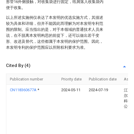
形管16外侧接触，对收集袋进行固定，纸屑落入收集袋内
便于收集。
以上所述实施例仅表达了本发明的优选实施方式，其描述
较为具体和详细，但并不能因此而理解为对本发明专利范
围的限制。应当指出的是，对于本领域的普通技术人员来
说，在不脱离本发明构思的前提下，还可以做出若干变
形、改进及替代，这些都属于本发明的保护范围。因此，
本发明专利的保护范围应以所附权利要求为准。
Cited By (4)
Publication number
Priority date
Publication date
Assi
CN118360677A
*
2024-05-11
2024-07-19
江苏
尔新
科技
公司