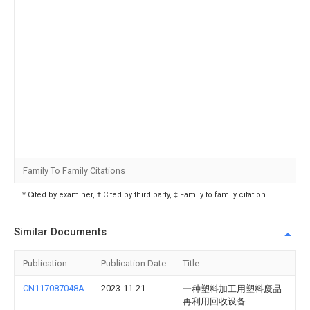
Family To Family Citations
* Cited by examiner, † Cited by third party, ‡ Family to family citation
Similar Documents
Publication
Publication Date
Title
CN117087048A
2023-11-21
一种塑料加工用塑料废品
再利用回收设备