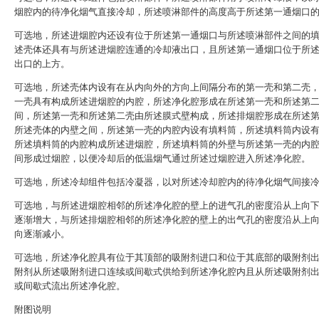
烟腔内的待净化烟气直接冷却，所述喷淋部件的高度高于所述第一通烟口
可选地，所述进烟腔内还设有位于所述第一通烟口与所述喷淋部件之间的
述壳体还具有与所述进烟腔连通的冷却液出口，且所述第一通烟口位于所
出口的上方。
可选地，所述壳体内设有在从内向外的方向上间隔分布的第一壳和第二壳
一壳具有构成所述进烟腔的内腔，所述净化腔形成在所述第一壳和所述第
间，所述第一壳和所述第二壳由所述膜式壁构成，所述排烟腔形成在所述
所述壳体的内壁之间，所述第一壳的内腔内设有填料筒，所述填料筒内设
所述填料筒的内腔构成所述进烟腔，所述填料筒的外壁与所述第一壳的内
间形成过烟腔，以便冷却后的低温烟气通过所述过烟腔进入所述净化腔。
可选地，所述冷却组件包括冷凝器，以对所述冷却腔内的待净化烟气间接
可选地，与所述进烟腔相邻的所述净化腔的壁上的进气孔的密度沿从上向
逐渐增大，与所述排烟腔相邻的所述净化腔的壁上的出气孔的密度沿从上
向逐渐减小。
可选地，所述净化腔具有位于其顶部的吸附剂进口和位于其底部的吸附剂
附剂从所述吸附剂进口连续或间歇式供给到所述净化腔内且从所述吸附剂
或间歇式流出所述净化腔。
附图说明