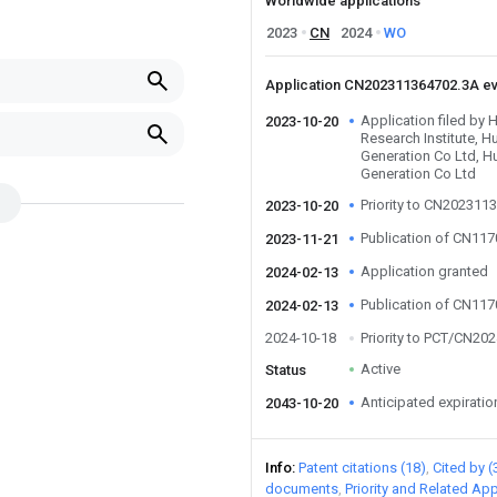
Worldwide applications
2023
CN
2024
WO
Application CN202311364702.3A e
Application filed by
2023-10-20
Research Institute, 
Generation Co Ltd, 
Generation Co Ltd
Priority to CN202311
2023-10-20
Publication of CN11
2023-11-21
Application granted
2024-02-13
Publication of CN11
2024-02-13
2024-10-18
Priority to PCT/CN20
Active
Status
Anticipated expiratio
2043-10-20
Info
Patent citations (18)
Cited by (
documents
Priority and Related App