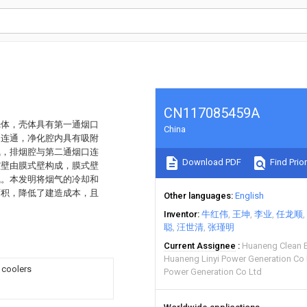
CN117085459A
壳体，壳体具有第一通烟口
China
口连通，净化腔内具有吸附
气，排烟腔与第二通烟口连
Download PDF
Find Prior
腔壁由膜式壁构成，膜式壁
气。本发明将烟气的冷却和
面积，降低了建造成本，且
Other languages
English
Inventor
牛红伟
王坤
李业
任龙顺
聪
汪世清
张瑾明
Current Assignee
Huaneng Clean E
Huaneng Linyi Power Generation Co
 coolers
Power Generation Co Ltd