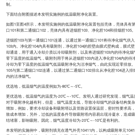
制。
下面结合附图描述本发明实施例的低温吸附净化装置。
如图1至图4所示，本发明实施例的低温吸附净化装置包括壳体，壳体具有
口101和第二通烟口102，壳体内具有进烟腔103、净化腔104和排烟腔105
进烟腔103与第一通烟口101连通，以通过第一通烟口101将待净化烟气供
103内。净化腔104内具有吸附剂，净化腔104的腔壁由膜式壁构成，膜式
却通道，用于通入冷却介质以冷却吸附剂，以及将进烟腔103内的待净化烟
零下温度的低温烟气，吸附剂用于将从进烟腔103内进入净化腔104内的待
冷却为零下温度的低温烟气低温吸附净化为洁净烟气，由此实现近零排放
105与第二通烟口102连通，以通过第二通烟口102排出从净化腔104进入排烟
内的洁净烟气。
优选地，低温烟气的温度例如为-80℃～-5℃。
更优选地，低温烟气的温度为-20℃～-10℃。发明人通过研究发现，烟气
对于吸附净化越有利，但是，烟气温度太低，导致冷却烟气的设备结构复
增加，例如，要求冷却设备和吸附塔以及管路设置保温层，密封性要求高
致成本增加，另外，过低的温度条件导致吸附塔内容易出现冷凝水，造成
结堵塞，影响吸附。因此，烟气温度冷却为-20℃～-10℃是有利的。
本发明的实施例中，吸附剂填充在透气外壳10411内，以构成吸附单元104