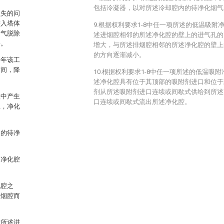
包括冷凝器，以对所述冷却腔内的待净化烟气
损失的问
进入塔体
9.根据权利要求1-8中任一项所述的低温吸
烟气脱除
述进烟腔相邻的所述净化腔的壁上的进气孔的
果。
增大，与所述排烟腔相邻的所述净化腔的壁上
的方向逐渐减小。
的年该工
空间，降
10.根据权利要求1-8中任一项所述的低温吸
述净化腔具有位于其顶部的吸附剂进口和位于
剂从所述吸附剂进口连续或间歇式供给到所述
程中产生
口连续或间歇式流出所述净化腔。
且，净化
内的待净
述净化腔
化腔之
过烟腔而
。
对所述进