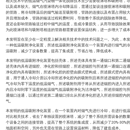
相关技术中的低温烟气污染物一体化脱除技术至少需要喷淋塔和吸附塔，
以及成本较大。烟气在喷淋塔内冷却降温后，需通过架设连接喷淋塔和吸
的管路，将冷却降温后的烟气输送至吸附塔，管路的连接以及布置占用较
并且增加成本，管路的输送过程耗费时间，导致整个系统的脱除效率降低
度还会影响管路输送过程中烟气的温度，造成冷量损失，从而导致脱除效
为此喷淋塔和与吸附塔相连的管路都需要设置保温结构，进一步增大了成
本发明旨在至少在一定程度上解决相关技术中的技术问题之一。为此，本
一种低温吸附净化装置，所述低温吸附净化装置在一个装置内进行烟气的
温吸附，减少了设备数量，提高了集成度，节省占地，降低成本。
本发明的低温吸附净化装置包括壳体，所述壳体具有第一通烟口和第二通
述壳体内具有进烟腔、净化腔和排烟腔，所述进烟腔与所述第一通烟口连
净化腔内具有吸附剂，所述净化腔的腔壁由膜式壁构成，所述膜式壁内具
道，用于通入冷却介质以冷却所述净化腔内的吸附剂且将所述进烟腔内的
气冷却为零下温度的低温烟气，所述吸附剂用于将从所述进烟腔内进入所
内且冷却到零下温度的低温烟气低温吸附净化为洁净烟气，所述排烟腔与
通烟口连通，以通过所述第二通烟口排出从所述净化腔进入所述排烟腔内
气。
本发明的低温吸附净化装置，在一个装置内对烟气先进行冷却，在进行低
对比相关技术，省去了单独设置的喷淋塔，减少了整个系统所需设备的数
个设备之间的连接管路，提高了整个系统的集成度，从而减少了20%-30%
地面积和空间，另外也无需在管路上设置保温材料，降低了建造成本。