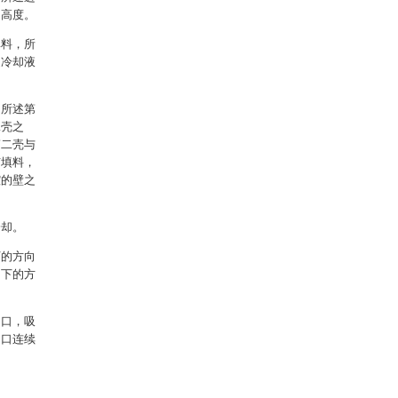
的高度。
填料，所
述冷却液
，所述第
二壳之
第二壳与
有填料，
腔的壁之
冷却。
下的方向
向下的方
出口，吸
出口连续