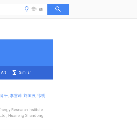
 Art
Similar
肖平
李雪莉
刘练波
徐明
nergy Research Institute
 Ltd
Huaneng Shandong