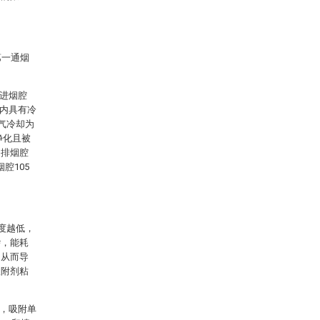
第一通烟
。
入进烟腔
壁内具有冷
气冷却为
净化且被
。排烟腔
腔105
温度越低，
杂，能耗
，从而导
吸附剂粘
1，吸附单