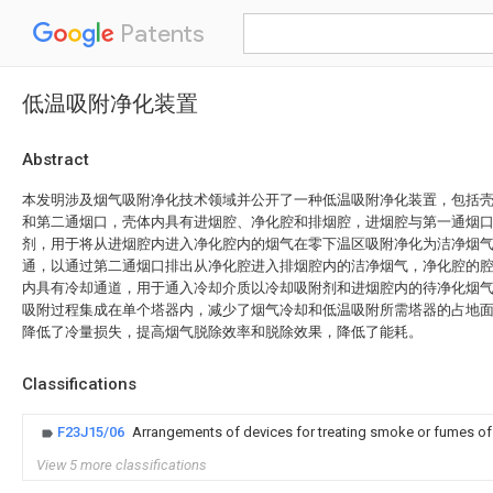
Patents
低温吸附净化装置
Abstract
本发明涉及烟气吸附净化技术领域并公开了一种低温吸附净化装置，包括
和第二通烟口，壳体内具有进烟腔、净化腔和排烟腔，进烟腔与第一通烟
剂，用于将从进烟腔内进入净化腔内的烟气在零下温区吸附净化为洁净烟
通，以通过第二通烟口排出从净化腔进入排烟腔内的洁净烟气，净化腔的
内具有冷却通道，用于通入冷却介质以冷却吸附剂和进烟腔内的待净化烟
吸附过程集成在单个塔器内，减少了烟气冷却和低温吸附所需塔器的占地
降低了冷量损失，提高烟气脱除效率和脱除效果，降低了能耗。
Classifications
F23J15/06
Arrangements of devices for treating smoke or fumes of
View 5 more classifications