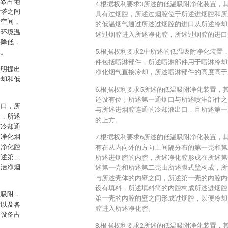
导致占地
4.根据权利要求3所述的低温吸附净化装置，
附塔之间
具有过烟腔，所述过烟腔位于所述进烟腔和所
大空间，
的低温烟气通过所述过烟腔的进口从所述冷却
。环境温
述过烟腔进入所述净化腔，所述过烟腔的进口
果降低，
5.根据权利要求2中所述的低温吸附净化装置
本。
件包括喷淋部件，所述喷淋部件用于喷淋冷却
发明提出
净化烟气直接冷却，所述喷淋部件的高度高于
冷却和低
6.根据权利要求5所述的低温吸附净化装置，
还设有位于所述第一通烟口与所述喷淋部件之
烟口，所
与所述进烟腔连通的冷却液出口，且所述第一
通，所述
的上方。
有冷却通
待净化烟
7.根据权利要求6所述的低温吸附净化装置，
述净化腔
有在从内向外的方向上间隔分布的第一壳和第
所述第二
所述进烟腔的内腔，所述净化腔形成在所述第
的洁净烟
述第一壳和所述第二壳由所述膜式壁构成，所
与所述壳体的内壁之间，所述第一壳的内腔内
设有填料，所述填料筒的内腔构成所述进烟腔
温吸附，
第一壳的内腔的壁之间形成过烟腔，以便冷却
量以及各
腔进入所述净化腔。
的设备占
8.根据权利要求2所述的低温吸附净化装置，