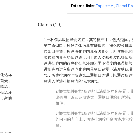
External links
Espacenet
Global Do
Claims
(10)
1.一种低温吸附净化装置，其特征在于，包括壳体
第二通烟口，所述壳体内具有进烟腔、净化腔和排烟
通烟口连通，所述净化腔内具有吸附剂，所述净化腔
膜式壁内具有冷却通道，用于通入冷却介质以冷却所
述进烟腔内的待净化烟气冷却为零下温度的低温烟气
进烟腔内进入所述净化腔内且冷却到零下温度的低温
净化达标
气，所述排烟腔与所述第二通烟口连通，以通过所述
，首先，
腔进入所述排烟腔内的洁净烟气。
却降温，
2.根据权利要求1所述的低温吸附净化装置，
在低温环
设有用于冷却从所述第一通烟口供给到所述进
杂，占地
组件。
3.根据权利要求2所述的低温吸附净化装置，
外向内的方向上，所述排烟腔环绕所述净化腔
腔。