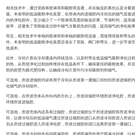
相关技术中，通过管路将喷淋塔和吸附塔连通，存在输送距离长以及冷量
题。本发明的低温吸附净化装置，在塔体内的进烟腔内冷却后的烟气直接
内的净化腔内，至少减少了一个喷淋塔高度的输送距离，节省时间，提高
效率，还避免了管路输送过程中烟气冷量损失的问题，提高烟气的净化效
而且，相关技术中单独的喷淋塔和单独的吸附塔连接，需使用管路和弯头
件。本发明的低温吸附净化装置还省去了管路、阀门和弯头，进一步节省
低成本。
此外，冷却介质在冷却通道内持续流动，以及时带走低温烟气吸附净化过
的热，从而使净化过程始终维持在低温条件下，确保最佳的吸附效果。并
腔的腔壁为膜式壁结构，以确保冷却介质均匀冷却吸附剂和烟气。
可选地，所述进烟腔内设有用于冷却从所述第一通烟口供给到所述进烟腔
化烟气的冷却组件。
可选地，在所述壳体从外向内的方向上，所述排烟腔环绕所述净化腔，所
环绕所述进烟腔。
可选地，所述壳体内还具有过烟腔，所述过烟腔位于所述进烟腔和所述净
间，以便冷却后的低温烟气通过所述过烟腔的进口从所述冷却腔进入所述
后从所述过烟腔进入所述净化腔，所述过烟腔的进口远离所述第一通烟口
可选地，所述冷却组件包括喷淋部件，所述喷淋部件用于喷淋冷却液，以