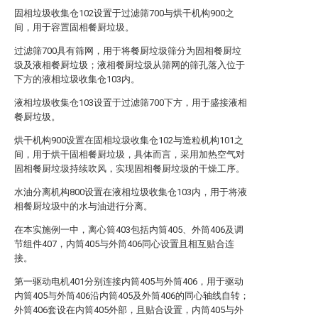
固相垃圾收集仓102设置于过滤筛700与烘干机构900之
间，用于容置固相餐厨垃圾。
过滤筛700具有筛网，用于将餐厨垃圾筛分为固相餐厨垃
圾及液相餐厨垃圾；液相餐厨垃圾从筛网的筛孔落入位于
下方的液相垃圾收集仓103内。
液相垃圾收集仓103设置于过滤筛700下方，用于盛接液相
餐厨垃圾。
烘干机构900设置在固相垃圾收集仓102与造粒机构101之
间，用于烘干固相餐厨垃圾，具体而言，采用加热空气对
固相餐厨垃圾持续吹风，实现固相餐厨垃圾的干燥工序。
水油分离机构800设置在液相垃圾收集仓103内，用于将液
相餐厨垃圾中的水与油进行分离。
在本实施例一中，离心筒403包括内筒405、外筒406及调
节组件407，内筒405与外筒406同心设置且相互贴合连
接。
第一驱动电机401分别连接内筒405与外筒406，用于驱动
内筒405与外筒406沿内筒405及外筒406的同心轴线自转；
外筒406套设在内筒405外部，且贴合设置，内筒405与外