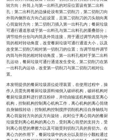
转方向；外筒上与第一出料孔的对应位置设有第二出料
孔；第二出料孔的边缘处设有第二切削刀，第二切削刀向
外筒内侧所在方向凸起设置，且第二切削刀的刀头朝向离
心筒旋转方向；第二切削刀插入第一出料孔内；餐厨垃圾
可通行通道形成于第一出料孔与第二出料孔的重叠部分；
调节组件分别与内筒及外筒连接，用于通过调节内筒与外
筒的相对转动角度，改变餐厨垃圾可通行通道大小，以及
改变第二切削刀相对第一切削刀的位置；当调节组件调节
内筒与外筒的相对转动角度，第一出料孔相对于第二出料
孔运动，餐厨垃圾可通行通道发生变化，第二切削刀在第
一出料孔内运动，改变第一切削刀与第二切削刀相对位
置。
本发明提供的餐厨垃圾原位处理装置，在使用过程中，操
作人员需先将餐厨垃圾原料倾倒入破碎机构，破碎机构对
餐厨垃圾原料进行挤压粉碎，并经由输送机构输送至离心
机构，控制机构控制离心机构工作，离心机构的离心筒绕
自身轴线转动；控制机构控制搅拌切削机构沿自身轴线与
离心筒旋转方向的反方向旋转，此时位于离心筒内的餐厨
垃圾受到离心机构的离心力，受到离心筒壁的支持力，受
到离心筒壁的摩擦力以及可能受到切削刀具的剪切力。在
离心力的作用下，餐厨垃圾中的水分以及部分小颗粒通过