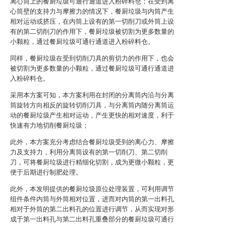
离心筒上的餐厨垃圾可通行通道进入粉碎料仓；在受到离
心筒壁的支持力与摩擦力的情况下，餐厨垃圾与内筒产生
相对运动或挤压，在内筒上设有的第一切削刀或外筒上设
有的第二切削刀的作用下，餐厨垃圾被切割为更多数量的
小颗粒，通过餐厨垃圾可通行通道进入粉碎料仓。
同样，餐厨垃圾在受到切削刀具的剪切力的作用下，也会
被切割为更多数量的小颗粒，通过餐厨垃圾可通行通道进
入粉碎料仓。
采用本方案可知，本方案利用在封闭的分离筒内沿与分离
筒旋转方向相反的旋转切削刀具，与分离筒内随分离筒运
动的餐厨垃圾产生相对运动，产生更快的相对速度，利于
快速有力地切削餐厨垃圾；
此外，本方案充分考虑结合餐厨垃圾受到的离心力、摩擦
力及支持力，利用分离筒设有的第一切削刀、第二切削
刀，可将餐厨垃圾进行精细化切割，成为更微小颗粒，更
便于后期进行制肥处理。
此外，本发明提供的餐厨垃圾原位处理装置，可利用调节
组件条件内筒与外筒相对位置，进而对内筒的第一出料孔
相对于外筒的第二出料孔的位置进行调节，从而实现对形
成于第一出料孔与第二出料孔重叠部分的餐厨垃圾可通行