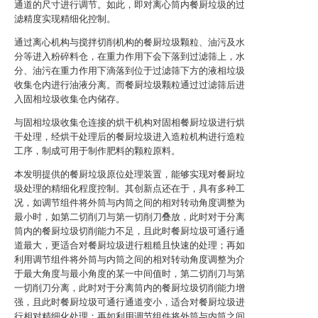
通道的尺寸进行调节。如此，即对离心筒内餐厨垃圾的过
滤精度实现精细化控制。
通过离心机构与搅拌切削机构的餐厨垃圾颗粒、油污及水
分等进入粉碎料仓，在重力作用下会下落到过滤筛上，水
分、油污在重力作用下滴落到位于过滤筛下方的液相垃圾
收集仓内进行油液分离。而餐厨垃圾颗粒通过过滤筛后进
入固相垃圾收集仓内储存。
与固相垃圾收集仓连接的烘干机构对固相餐厨垃圾进行烘
干处理，经烘干处理后的餐厨垃圾进入造粒机构进行造粒
工序，制成可用于制作肥料的颗粒原料。
本发明提供的餐厨垃圾原位处理装置，能够实现对餐厨垃
圾处理的精细化程度控制。其创新点还在于，具有多种工
况，如调节组件将外筒与内筒之间的相对转动角度调整为
最小时，如第二切削刀与第一切削刀叠放，此时对于分离
筒内的餐厨垃圾切削能力不足，且此时餐厨垃圾可通行通
道最大，更适合对餐厨垃圾进行粗糙且快速的处理；再如
利用调节组件将外筒与内筒之间的相对转动角度调整为介
于最大角度与最小角度的某一中间值时，第二切削刀与第
一切削刀分离，此时对于分离筒内的餐厨垃圾切削能力增
强，且此时餐厨垃圾可通行通道变小，适合对餐厨垃圾进
行相对精细化处理；再如利用调节组件将外筒与内筒之间