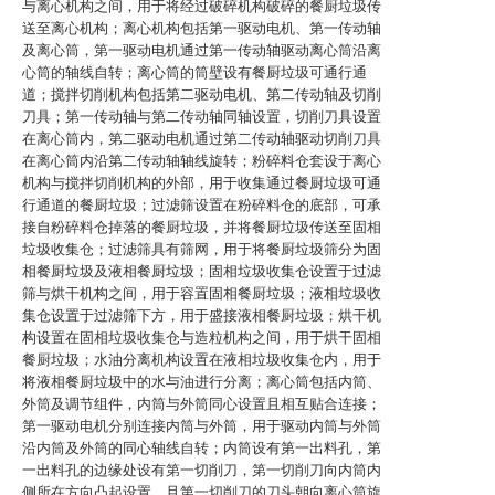
与离心机构之间，用于将经过破碎机构破碎的餐厨垃圾传
送至离心机构；离心机构包括第一驱动电机、第一传动轴
及离心筒，第一驱动电机通过第一传动轴驱动离心筒沿离
心筒的轴线自转；离心筒的筒壁设有餐厨垃圾可通行通
道；搅拌切削机构包括第二驱动电机、第二传动轴及切削
刀具；第一传动轴与第二传动轴同轴设置，切削刀具设置
在离心筒内，第二驱动电机通过第二传动轴驱动切削刀具
在离心筒内沿第二传动轴轴线旋转；粉碎料仓套设于离心
机构与搅拌切削机构的外部，用于收集通过餐厨垃圾可通
行通道的餐厨垃圾；过滤筛设置在粉碎料仓的底部，可承
接自粉碎料仓掉落的餐厨垃圾，并将餐厨垃圾传送至固相
垃圾收集仓；过滤筛具有筛网，用于将餐厨垃圾筛分为固
相餐厨垃圾及液相餐厨垃圾；固相垃圾收集仓设置于过滤
筛与烘干机构之间，用于容置固相餐厨垃圾；液相垃圾收
集仓设置于过滤筛下方，用于盛接液相餐厨垃圾；烘干机
构设置在固相垃圾收集仓与造粒机构之间，用于烘干固相
餐厨垃圾；水油分离机构设置在液相垃圾收集仓内，用于
将液相餐厨垃圾中的水与油进行分离；离心筒包括内筒、
外筒及调节组件，内筒与外筒同心设置且相互贴合连接；
第一驱动电机分别连接内筒与外筒，用于驱动内筒与外筒
沿内筒及外筒的同心轴线自转；内筒设有第一出料孔，第
一出料孔的边缘处设有第一切削刀，第一切削刀向内筒内
侧所在方向凸起设置，且第一切削刀的刀头朝向离心筒旋