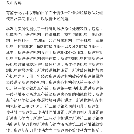
发明内容
有鉴于此，本发明的目的在于提供一种餐厨垃圾原位处理
装置及其使用方法，以改善上述问题。
本发明实施例提供了一种餐厨垃圾原位处理装置，包括：
机体外壳、破碎机构、传送机构、搅拌切削机构、离心机
构、粉碎料仓、过滤筛、水油分离机构、烘干机构、造粒
机构、控制机构、固相垃圾收集仓以及液相垃圾收集仓；
其中，所述破碎机构设置于所述机体外壳顶部；所述控制
机构与所述破碎机构信号连接，所述控制机构控制所述破
碎机构对餐厨垃圾进行破碎处理；所述传送机构与所述控
制机构信号连接，所述传送机构设置于所述破碎机构与离
心机构之间，用于将经过所述破碎机构破碎的所述餐厨垃
圾传送至所述离心机构；所述离心机构包括第一驱动电
机、第一传动轴及离心筒，所述第一驱动电机通过所述第
一传动轴驱动所述离心筒沿所述离心筒的轴线自转；所述
离心筒的筒壁设有餐厨垃圾可通行通道；所述搅拌切削机
构包括第二驱动电机、第二传动轴及切削刀具；所述第一
传动轴与所述第二传动轴同轴设置，所述切削刀具设置在
所述离心筒内，所述第二驱动电机通过所述第二传动轴驱
动所述切削刀具在所述离心筒内沿所述第二传动轴轴线旋
转；所述切削刀具转动方向与所述离心筒转动方向相反；