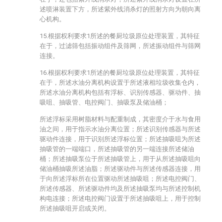
述喷淋装置下方，所述紫外线消杀灯的照射方向为朝向离
心机构。
15.根据权利要求1所述的餐厨垃圾原位处理装置，其特征
在于，过滤筛包括振动组件及筛网，所述振动组件与筛网
连接。
16.根据权利要求1所述的餐厨垃圾原位处理装置，其特征
在于，所述水油分离机构设置于所述液相垃圾收集仓内，
所述水油分离机构包括有浮标、识别传感器、驱动件、抽
吸咀、抽吸管、电控阀门、抽吸泵及储油桶；
所述浮标采用树脂材料与配重制成，其密度介于水与食用
油之间，用于指示水油分离位置；所述识别传感器与所述
驱动件连接，用于识别所述浮标位置；所述抽吸咀为所述
抽吸管的一端端口，所述抽吸管的另一端连接所述储油
桶；所述抽吸泵位于所述抽吸管上，用于从所述抽吸咀向
储油桶抽吸所述油脂；所述驱动件与所述传感器连接，用
于向所述浮标所在位置驱动所述抽吸咀；所述电控阀门、
所述传感器、所述驱动件均及所述抽吸泵均与所述控制机
构电连接；所述电控阀门设置于所述抽吸咀上，用于控制
所述抽吸咀开启或关闭。