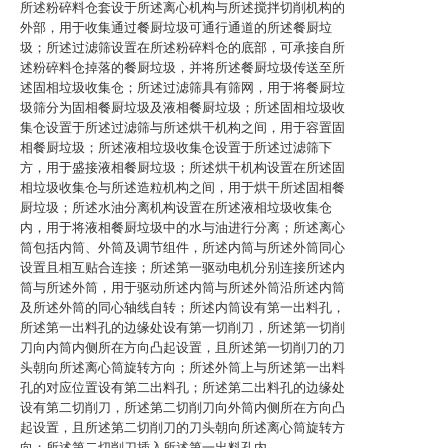
所述粉碎料仓套设于所述离心机构与所述搅拌切削机构的
外部，用于收集通过餐厨垃圾可通行通道的所述餐厨垃
圾；所述过滤筛设置在所述粉碎料仓的底部，可承接自所
述粉碎料仓掉落的餐厨垃圾，并将所述餐厨垃圾传送至所
述固相垃圾收集仓；所述过滤筛具有筛网，用于将餐厨垃
圾筛分为固相餐厨垃圾及液相餐厨垃圾；所述固相垃圾收
集仓设置于所述过滤筛与所述烘干机构之间，用于容置固
相餐厨垃圾；所述液相垃圾收集仓设置于所述过滤筛下
方，用于盛接液相餐厨垃圾；所述烘干机构设置在所述固
相垃圾收集仓与所述造粒机构之间，用于烘干所述固相餐
厨垃圾；所述水油分离机构设置在所述液相垃圾收集仓
内，用于将液相餐厨垃圾中的水与油进行分离；所述离心
筒包括内筒、外筒及调节组件，所述内筒与所述外筒同心
设置且相互贴合连接；所述第一驱动电机分别连接所述内
筒与所述外筒，用于驱动所述内筒与所述外筒沿所述内筒
及所述外筒的同心轴线自转；所述内筒设有第一出料孔，
所述第一出料孔的边缘处设有第一切削刀，所述第一切削
刀向内筒内侧所在方向凸起设置，且所述第一切削刀的刀
头朝向所述离心筒旋转方向；所述外筒上与所述第一出料
孔的对应位置设有第二出料孔；所述第二出料孔的边缘处
设有第二切削刀，所述第二切削刀向外筒内侧所在方向凸
起设置，且所述第二切削刀的刀头朝向所述离心筒旋转方
向；所述第二切削刀插入所述第一出料孔内。