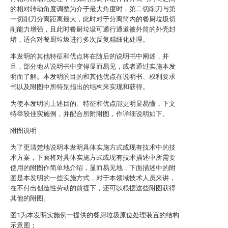
的相对转动角度调整为介于最大角度时，第二切削刀与第
一切削刀分离距离最大，此时对于分离筒内的餐厨垃圾切
削能力增强，且此时餐厨垃圾可通行通道被外筒的外壳封
堵，适合对餐厨垃圾进行多次反复精细化处理。
本发明的其他特征和优点将在随后的说明书中阐述，并
且，部分地从说明书中变得显而易见，或者通过实施本发
明而了解。本发明的目的和其他优点在说明书、权利要求
书以及附图中所特别指出的结构来实现和获得。
为使本发明的上述目的、特征和优点能更明显易懂，下文
特举较佳实施例，并配合所附附图，作详细说明如下。
附图说明
为了更清楚地说明本发明具体实施方式或现有技术中的技
术方案，下面将对具体实施方式或现有技术描述中所需要
使用的附图作简单地介绍，显而易见地，下面描述中的附
图是本发明的一些实施方式，对于本领域技术人员来讲，
在不付出创造性劳动的前提下，还可以根据这些附图获得
其他的附图。
图1为本发明实施例一提供的餐厨垃圾原位处理装置的结构
示意图；