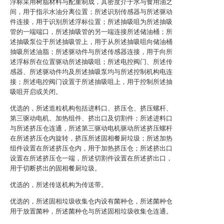
浮标采用树脂材料与配重制成，其密度介于水与食用油之
间，用于指示水油分离位置；所述识别传感器与所述驱动
件连接，用于识别所述浮标位置；所述抽吸咀为所述抽吸
管的一端端口，所述抽吸管的另一端连接所述储油桶；所
述抽吸泵位于所述抽吸管上，用于从所述抽吸咀向储油桶
抽吸所述油脂；所述驱动件与所述传感器连接，用于向所
述浮标所在位置驱动所述抽吸咀；所述电控阀门、所述传
感器、所述驱动件均及所述抽吸泵均与所述控制机构电连
接；所述电控阀门设置于所述抽吸咀上，用于控制所述抽
吸咀开启或关闭。
优选的，所述造粒机构包括进料口、挤压仓、挤压螺杆、
第三驱动电机、加热组件、挤出口及切割件；所述进料口
与所述挤压仓连通，所述第三驱动电机驱动所述挤压螺杆
在所述挤压仓内旋转，挤压所述固相餐厨垃圾；所述加热
组件设置在所述挤压仓内，用于加热挤压仓；所述挤出口
设置在所述挤压仓一端，所述切割件设置在所述挤出口，
用于切断挤出的固相餐厨垃圾。
优选的，所述传送机构为传送带。
优选的，所述固相垃圾收集仓内设有菌种仓，所述菌种仓
用于放置菌种，所述菌种仓与所述固相垃圾收集仓连通。