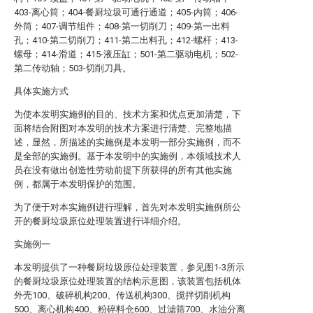
403-离心筒；404-餐厨垃圾可通行通道；405-内筒；406-
外筒；407-调节组件；408-第一切削刀；409-第一出料
孔；410-第二切削刀；411-第二出料孔；412-螺杆；413-
螺母；414-滑道；415-液压缸；501-第二驱动电机；502-
第二传动轴；503-切削刀具。
具体实施方式
为使本发明实施例的目的、技术方案和优点更加清楚，下
面将结合附图对本发明的技术方案进行清楚、完整地描
述，显然，所描述的实施例是本发明一部分实施例，而不
是全部的实施例。基于本发明中的实施例，本领域技术人
员在没有做出创造性劳动前提下所获得的所有其他实施
例，都属于本发明保护的范围。
为了便于对本实施例进行理解，首先对本发明实施例所公
开的餐厨垃圾原位处理装置进行详细介绍。
实施例一
本发明提供了一种餐厨垃圾原位处理装置，参见图1-3所示
的餐厨垃圾原位处理装置的结构示意图，该装置包括机体
外壳100、破碎机构200、传送机构300、搅拌切削机构
500、离心机构400、粉碎料仓600、过滤筛700、水油分离