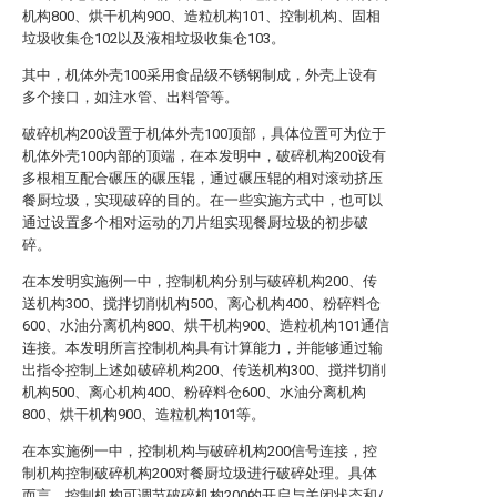
机构800、烘干机构900、造粒机构101、控制机构、固相
垃圾收集仓102以及液相垃圾收集仓103。
其中，机体外壳100采用食品级不锈钢制成，外壳上设有
多个接口，如注水管、出料管等。
破碎机构200设置于机体外壳100顶部，具体位置可为位于
机体外壳100内部的顶端，在本发明中，破碎机构200设有
多根相互配合碾压的碾压辊，通过碾压辊的相对滚动挤压
餐厨垃圾，实现破碎的目的。在一些实施方式中，也可以
通过设置多个相对运动的刀片组实现餐厨垃圾的初步破
碎。
在本发明实施例一中，控制机构分别与破碎机构200、传
送机构300、搅拌切削机构500、离心机构400、粉碎料仓
600、水油分离机构800、烘干机构900、造粒机构101通信
连接。本发明所言控制机构具有计算能力，并能够通过输
出指令控制上述如破碎机构200、传送机构300、搅拌切削
机构500、离心机构400、粉碎料仓600、水油分离机构
800、烘干机构900、造粒机构101等。
在本实施例一中，控制机构与破碎机构200信号连接，控
制机构控制破碎机构200对餐厨垃圾进行破碎处理。具体
而言，控制机构可调节破碎机构200的开启与关闭状态和/