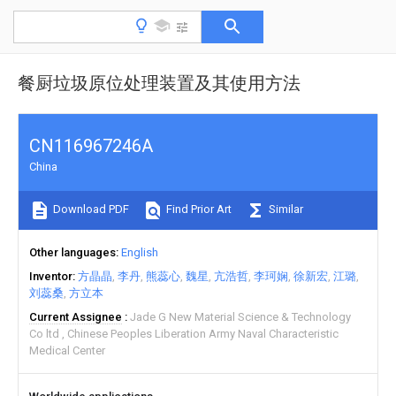
餐厨垃圾原位处理装置及其使用方法
CN116967246A
China
Download PDF
Find Prior Art
Similar
Other languages
English
Inventor
方晶晶
李丹
熊蕊心
魏星
亢浩哲
李珂娴
徐新宏
江璐
刘蕊桑
方立本
Current Assignee
Jade G New Material Science & Technology
Co ltd
Chinese Peoples Liberation Army Naval Characteristic
Medical Center