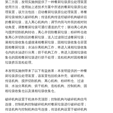
第二方面，发明实施例提供了一种餐厨垃圾原位处理装置
使用方法，使用如上述技术方案中所述的餐厨垃圾原位处
理装置，该方法包括：启动餐厨垃圾原位处理装置，将餐
厨垃圾倾倒入破碎机构；传送机构传送经破碎机构破碎后
的餐厨垃圾，送入离心机构内；调节内筒与外筒的相对转
动角度，调整餐厨垃圾可通行通道的尺寸；驱动离心机构
与搅拌切削机构转动，离心并切削餐厨垃圾；粉碎料仓收
集离心并切削后的餐厨垃圾，送入过滤筛过滤餐厨垃圾；
液相垃圾收集仓盛接液相餐厨垃圾，固相垃圾收集仓容置
固相餐厨垃圾；水油分离机构工作，将进入液相垃圾收集
仓内的水油进行分离；烘干机构工作，将进入固相垃圾收
集仓的固相餐厨垃圾进行烘干处理；造粒机构对固相餐厨
垃圾挤压造粒处理。
本发明实施例带来了以下有益效果：本发明提供的一种餐
厨垃圾原位处理装置，该装置包括机体外壳、破碎机构、
传送机构、搅拌切削机构、离心机构、粉碎料仓、过滤
筛、水油分离机构、烘干机构、造粒机构、控制机构、固
相垃圾收集仓以及液相垃圾收集仓。
破碎机构设置于机体外壳顶部；控制机构与破碎机构信号
连接，控制机构控制破碎机构对餐厨垃圾进行破碎处理；
传送机构与控制机构信号连接，传送机构设置于破碎机构