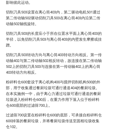
影响彼此运动。
切削刀具503设置在离心筒403内，第二驱动电机501通过
第二传动轴502驱动切削刀具503在离心筒403内沿第二传
动轴502轴线旋转。
切削刀具503的长度应小于所在位置水平面上离心筒403的
半径，以免切削刀具503与离心筒403的内壁发生摩擦或挂
蹭。
切削刀具503转动方向与离心筒403转动方向相反。第一传
动轴402与第二传动轴502相反转动，故连接在第二传动轴
502上的切削刀具503与连接在第一传动轴402上的离心筒
403转动方向相反。
粉碎料仓600套设于离心机构400与搅拌切削机构500的外
部，用于收集通过餐厨垃圾可通行通道404的餐厨垃圾。
在本实施例一中，由于离心力通过垃圾可通行通道的餐厨
垃圾进入粉碎料仓600后，在重力作用下落入位于粉碎料
仓600底部的过滤筛700上。
过滤筛700设置在粉碎料仓600的底部，可承接自粉碎料仓
600掉落的餐厨垃圾，并将餐厨垃圾传送至固相垃圾收集
仓102。