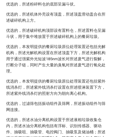
优选的，所述粉碎料仓的底部呈漏斗状。
优选的，所述机体外壳设有顶盖，所述顶盖滑动盖合在所
述破碎机构上方。
优选的，所述破碎机构顶部设有置料仓，所述置料仓呈漏
斗状，用于集中堆放置于所述破碎机构上的餐厨垃圾。
优选的，本发明提供的餐厨垃圾原位处理装置还包括光解
机构，所述光解机构设置在所述顶盖下方，所述光解机构
用于通过强紫外光短波185nm波长对所述废气进行裂解，
打断分子链，同时产生大量的臭氧对所述废气进行氧化处
理。
优选的，本发明提供的餐厨垃圾原位处理装置还包括紫外
线消杀灯，所述紫外线消杀灯设置在所述喷淋装置下方，
所述紫外线消杀灯的照射方向为朝向离心机构。
优选的，过滤筛包括振动组件及筛网，所述振动组件与筛
网连接。
优选的，所述水油分离机构设置于所述液相垃圾收集仓
内，所述水油分离机构包括有浮标、识别传感器、驱动
件、抽吸咀、抽吸管、电控阀门、抽吸泵及储油桶；所述