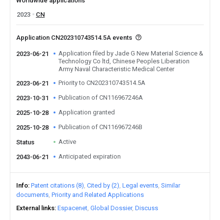
Worldwide applications
2023
CN
Application CN202310743514.5A events
Application filed by Jade G New Material Science &
2023-06-21
Technology Co ltd, Chinese Peoples Liberation
Army Naval Characteristic Medical Center
Priority to CN202310743514.5A
2023-06-21
Publication of CN116967246A
2023-10-31
Application granted
2025-10-28
Publication of CN116967246B
2025-10-28
Active
Status
Anticipated expiration
2043-06-21
Info
Patent citations (8)
Cited by (2)
Legal events
Similar
documents
Priority and Related Applications
External links
Espacenet
Global Dossier
Discuss