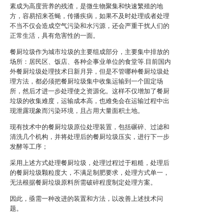
素成为高度营养的残渣，是微生物聚集和快速繁殖的地
方，容易招来苍蝇，传播疾病，如果不及时处理或者处理
不当不仅会造成空气污染和水污源，还会严重干扰人们的
正常生活，具有危害性的一面。
餐厨垃圾作为城市垃圾的主要组成部分，主要集中排放的
场所：居民区、饭店、各种企事业单位的食堂等.目前国内
外餐厨垃圾处理技术日新月异，但是不管哪种餐厨垃圾处
理方法，都必须把餐厨垃圾集中收集运输到一个固定场
所，然后才进一步处理使之资源化。这样不仅增加了餐厨
垃圾的收集难度，运输成本高，也难免会在运输过程中出
现泄露现象而污染环境，且占用大量面积土地。
现有技术中的餐厨垃圾原位处理装置，包括碾碎、过滤和
清洗几个机构，并将处理后的餐厨垃圾压实，进行下一步
发酵等工序；
采用上述方式处理餐厨垃圾，处理过程过于粗糙，处理后
的餐厨垃圾颗粒度大，不满足制肥要求，处理方式单一，
无法根据餐厨垃圾原料所需破碎程度制定处理方案。
因此，亟需一种改进的装置和方法，以改善上述技术问
题。