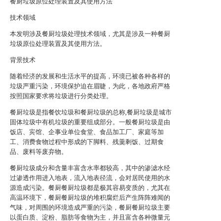
餐厨垃圾原位处理装置及其使用方法
技术领域
本发明涉及餐厨垃圾处理技术领域，尤其是涉及一种餐厨
垃圾原位处理装置及其使用方法。
背景技术
随着经济的发展和生活水平的提高，环境已被各种各样的
垃圾严重污染，环境保护迫在眉睫，为此，各地政府严格
按照国家要求将垃圾进行分类处理。
餐厨垃圾是指餐饮垃圾和餐厨垃圾的总称,餐厨垃圾是城市
固体垃圾中有机垃圾的重要组成部分。一般餐厨垃圾是由
饭店、宾馆、企事业单位食堂、食品加工厂、家庭等加
工、消费食物过程中形成的下脚料、残羹剩饭、过期食
品、废料等废弃物。
餐厨垃圾成分和含量丰富含水率都较高，其中的渗滤水经
过渗透作用进入地表，流入地表径流，会对居民使用的水
源造成污染。餐厨餐厨垃圾都是极其容易变质的，尤其在
高温环境下，餐厨餐厨垃圾的堆积腐烂后产生阵阵难闻的
气味，对周围的环境造成严重的污染，餐厨餐厨垃圾主要
以蛋白质、淀粉、脂肪等食物为主，并且富含各种微量元