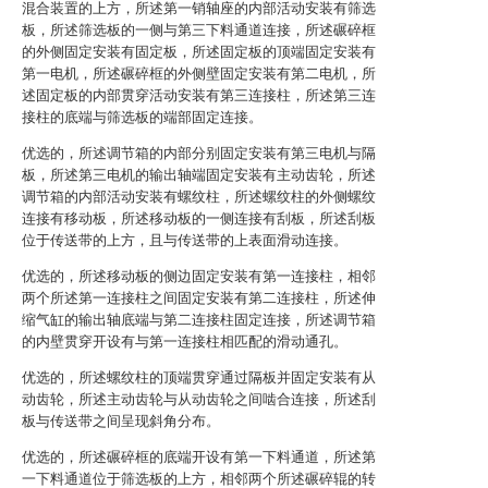
混合装置的上方，所述第一销轴座的内部活动安装有筛选
板，所述筛选板的一侧与第三下料通道连接，所述碾碎框
的外侧固定安装有固定板，所述固定板的顶端固定安装有
第一电机，所述碾碎框的外侧壁固定安装有第二电机，所
述固定板的内部贯穿活动安装有第三连接柱，所述第三连
接柱的底端与筛选板的端部固定连接。
优选的，所述调节箱的内部分别固定安装有第三电机与隔
板，所述第三电机的输出轴端固定安装有主动齿轮，所述
调节箱的内部活动安装有螺纹柱，所述螺纹柱的外侧螺纹
连接有移动板，所述移动板的一侧连接有刮板，所述刮板
位于传送带的上方，且与传送带的上表面滑动连接。
优选的，所述移动板的侧边固定安装有第一连接柱，相邻
两个所述第一连接柱之间固定安装有第二连接柱，所述伸
缩气缸的输出轴底端与第二连接柱固定连接，所述调节箱
的内壁贯穿开设有与第一连接柱相匹配的滑动通孔。
优选的，所述螺纹柱的顶端贯穿通过隔板并固定安装有从
动齿轮，所述主动齿轮与从动齿轮之间啮合连接，所述刮
板与传送带之间呈现斜角分布。
优选的，所述碾碎框的底端开设有第一下料通道，所述第
一下料通道位于筛选板的上方，相邻两个所述碾碎辊的转