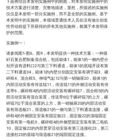
下面将结合本发明实施例中的附图，对本发明实施例中的
技术方案进行清楚、完整地描述，显然，所描述的实施例
仅仅是本发明一部分实施例，而不是全部的实施例。基于
本发明中的实施例，本领域普通技术人员在没有做出创造
性劳动前提下所获得的所有其他实施例，都属于本发明保
护的范围。
实施例一：
请参阅图1-图6、图9，本发明提供一种技术方案：一种煤
矸石复合肥制备混合机，包括箱体1，箱体1的一侧内壁分
别开设有进料口2与第三下料通道，箱体1的底端开设有第
二下料通道34，箱体1的内壁分别固定安装有调节箱3、碾
碎框4、混合框5、伸缩气缸12与第一销轴座20，箱体1的
内部活动安装有传送辊11，传送辊11的外侧活动安装有传
送带6，碾碎框4的内部活动安装有碾碎辊7，混合框5的内
部活动安装有混合装置，传送带6位于碾碎辊7的上方，碾
碎辊7位于混合装置的上方，第一销轴座20的内部活动安
装有筛选板21，筛选板21的一侧与第三下料通道连接，碾
碎框4的外侧固定安装有固定板22，固定板22的顶端固定
安装有第一电机9，碾碎框4的外侧壁固定安装有第二电机
10，固定板22的内部贯穿活动安装有第三连接柱23，第三
连接柱23的底端与筛选板21的端部固定连接。