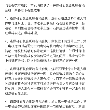
与现有技术相比，本发明提供了一种煤矸石复合肥制备混
合机，具备以下有益效果：
1、该煤矸石复合肥制备混合机，煤矸石通过进料口进入箱
体中传送带上，位于传送带上的煤矸石会随着传送带一起
运动，而刮板会使得传送带上煤矸石掉落进碾碎框中，通
过碾碎辊进行碾碎处理。
2、该煤矸石复合肥制备混合机，刮板位于传送带上方，第
三电机运动时会通过主动齿轮与从动齿轮带动螺纹柱进行
转动，螺纹柱转动时会带动第一连接柱运动，并通过伸缩
气缸一起带动刮板改变与传送带之间的间距，防止传送带
上煤矸石堆积，防止影响碾碎辊对煤矸石的碾碎处理。
3、该煤矸石复合肥制备混合机，煤矸石通过传送带进入碾
碎框中被碾碎辊进行碾碎处理，符合筛选板筛选之后的煤
矸石将会通过筛选板进入混合框中，而不符合筛选板筛选
的煤矸石将会通过第三下料通道进行收集之后再次进行碾
碎处理，进入混合框中煤矸石将会与其他辅料一起混合制
成煤矸石复合肥。
4、该煤矸石复合肥制备混合机，通过第一电机的工作，第
一电机会带动第四连接杆围绕第一电机输出轴转动，第四