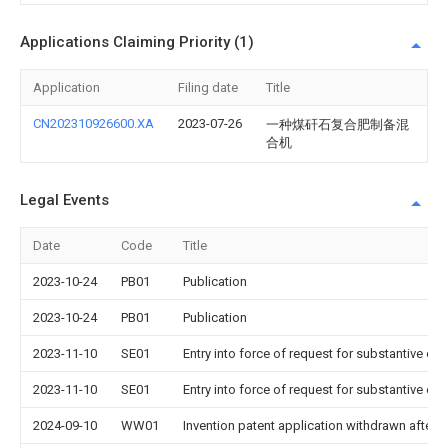
Applications Claiming Priority (1)
Application
Filing date
Title
CN202310926600.XA
2023-07-26
一种煤矸石复合肥制备混
合机
Legal Events
Date
Code
Title
2023-10-24
PB01
Publication
2023-10-24
PB01
Publication
2023-11-10
SE01
Entry into force of request for substantive ex
2023-11-10
SE01
Entry into force of request for substantive ex
2024-09-10
WW01
Invention patent application withdrawn after p