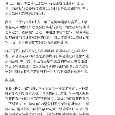
带6上，位于传送带6上的煤矸石会随着传送带6一起运
动，而刮板13会使得传送带6上煤矸石掉落进碾碎框4中，
通过碾碎辊7进行碾碎处理。
刮板13位于传送带6上方，第三电机36运动时会通过主动
齿轮与从动齿轮带动螺纹柱16进行转动，螺纹柱16转动时
会带动第一连接柱15运动，并通过伸缩气缸12一起带动刮
板13改变与传送带6之间的间距，防止传送带6上煤矸石堆
积，防止影响碾碎辊7对煤矸石的碾碎处理。
煤矸石通过传送带6进入碾碎框4中被碾碎辊7进行碾碎处
理，符合筛选板21筛选之后的煤矸石将会通过筛选板21进
入混合框5中，而不符合筛选板21筛选的煤矸石将会通过
第三下料通道进行收集之后再次进行碾碎处理，进入混合
框5中煤矸石将会与其他辅料一起混合制成煤矸石复合肥。
实施例二：
请参阅图5、图7-图8，本发明提供一种技术方案：一种煤
矸石复合肥制备混合机，包括箱体1，箱体1的一侧内壁分
别开设有进料口2与第三下料通道，箱体1的底端开设有第
二下料通道34，箱体1的内壁分别固定安装有调节箱3、碾
碎框4、混合框5、伸缩气缸12与第一销轴座20，箱体1的
内部活动安装有传送辊11，传送辊11的外侧活动安装有传