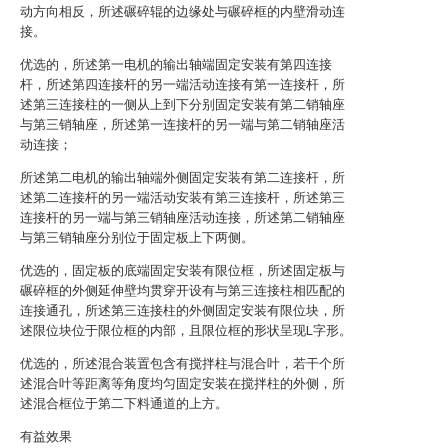
动方向相反，所述碾碎辊的边缘处与碾碎框的内壁滑动连
接。
优选的，所述第一电机的输出轴端固定安装有第四连接
杆，所述第四连接杆的另一端活动连接有第一连接杆，所
述第三连接柱的一侧从上到下分别固定安装有第二销轴座
与第三销轴座，所述第一连接杆的另一端与第二销轴座活
动连接；
所述第二电机的输出轴端外侧固定安装有第二连接杆，所
述第二连接杆的另一端活动安装有第三连接杆，所述第三
连接杆的另一端与第三销轴座活动连接，所述第二销轴座
与第三销轴座分别位于固定板上下两侧。
优选的，固定板的底端固定安装有限位框，所述固定板与
碾碎框的外侧延伸壁均贯穿开设有与第三连接柱相匹配的
连接通孔，所述第三连接柱的外侧固定安装有限位块，所
述限位块位于限位框的内部，且限位框的形状呈现L字形。
优选的，所述混合装置包含有搅拌柱与混合叶，若干个所
述混合叶等距离等角度均匀固定安装在搅拌柱的外侧，所
述混合框位于第二下料通道的上方。
有益效果