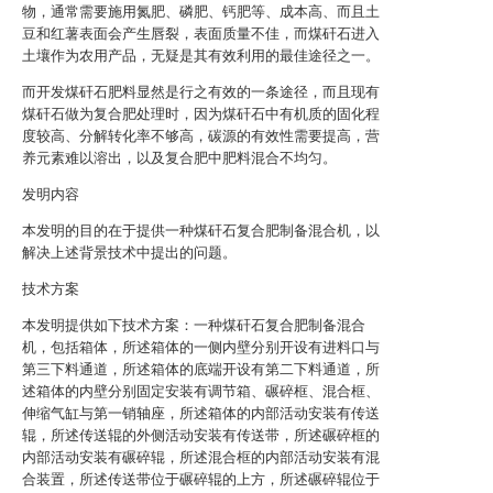
物，通常需要施用氮肥、磷肥、钙肥等、成本高、而且土
豆和红薯表面会产生唇裂，表面质量不佳，而煤矸石进入
土壤作为农用产品，无疑是其有效利用的最佳途径之一。
而开发煤矸石肥料显然是行之有效的一条途径，而且现有
煤矸石做为复合肥处理时，因为煤矸石中有机质的固化程
度较高、分解转化率不够高，碳源的有效性需要提高，营
养元素难以溶出，以及复合肥中肥料混合不均匀。
发明内容
本发明的目的在于提供一种煤矸石复合肥制备混合机，以
解决上述背景技术中提出的问题。
技术方案
本发明提供如下技术方案：一种煤矸石复合肥制备混合
机，包括箱体，所述箱体的一侧内壁分别开设有进料口与
第三下料通道，所述箱体的底端开设有第二下料通道，所
述箱体的内壁分别固定安装有调节箱、碾碎框、混合框、
伸缩气缸与第一销轴座，所述箱体的内部活动安装有传送
辊，所述传送辊的外侧活动安装有传送带，所述碾碎框的
内部活动安装有碾碎辊，所述混合框的内部活动安装有混
合装置，所述传送带位于碾碎辊的上方，所述碾碎辊位于