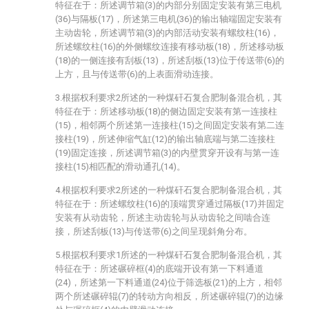
特征在于：所述调节箱(3)的内部分别固定安装有第三电机
(36)与隔板(17)，所述第三电机(36)的输出轴端固定安装有
主动齿轮，所述调节箱(3)的内部活动安装有螺纹柱(16)，
所述螺纹柱(16)的外侧螺纹连接有移动板(18)，所述移动板
(18)的一侧连接有刮板(13)，所述刮板(13)位于传送带(6)的
上方，且与传送带(6)的上表面滑动连接。
3.根据权利要求2所述的一种煤矸石复合肥制备混合机，其
特征在于：所述移动板(18)的侧边固定安装有第一连接柱
(15)，相邻两个所述第一连接柱(15)之间固定安装有第二连
接柱(19)，所述伸缩气缸(12)的输出轴底端与第二连接柱
(19)固定连接，所述调节箱(3)的内壁贯穿开设有与第一连
接柱(15)相匹配的滑动通孔(14)。
4.根据权利要求2所述的一种煤矸石复合肥制备混合机，其
特征在于：所述螺纹柱(16)的顶端贯穿通过隔板(17)并固定
安装有从动齿轮，所述主动齿轮与从动齿轮之间啮合连
接，所述刮板(13)与传送带(6)之间呈现斜角分布。
5.根据权利要求1所述的一种煤矸石复合肥制备混合机，其
特征在于：所述碾碎框(4)的底端开设有第一下料通道
(24)，所述第一下料通道(24)位于筛选板(21)的上方，相邻
两个所述碾碎辊(7)的转动方向相反，所述碾碎辊(7)的边缘