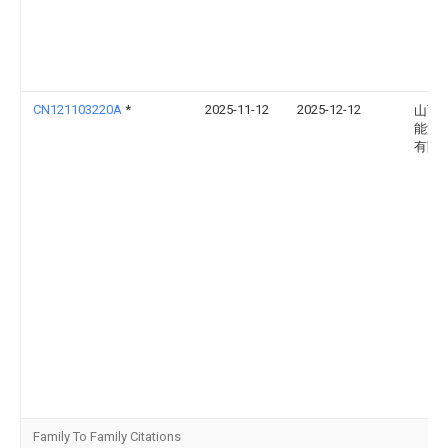
CN121103220A
*
2025-11-12
2025-12-12
山西
能源
有限
Family To Family Citations