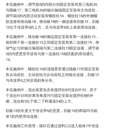
本实施例中，调节箱3的内部分别固定安装有第三电机36
与隔板17，第三电机36的输出轴端固定安装有主动齿轮，
调节箱3的内部活动安装有螺纹柱16，螺纹柱16的外侧螺
纹连接有移动板18，移动板18的一侧连接有刮板13，刮板
13位于传送带6的上方，且与传送带6的上表面滑动连接。
本实施例中，移动板18的侧边固定安装有第一连接柱15，
相邻两个第一连接柱15之间固定安装有第二连接柱19，伸
缩气缸12的输出轴底端与第二连接柱19固定连接，调节箱
3的内壁贯穿开设有与第一连接柱15相匹配的滑动通孔
14。
本实施例中，螺纹柱16的顶端贯穿通过隔板17并固定安装
有从动齿轮，主动齿轮与从动齿轮之间啮合连接，刮板13
与传送带6之间呈现斜角分布。
本实施例中，混合装置包含有搅拌柱8与混合叶35，若干
个混合叶35等距离等角度均匀固定安装在搅拌柱8的外
侧，混合框5位于第二下料通道34的上方。
刮板13的长度大于传送带6的宽度，刮板13的两端均与箱
体1的内壁滑动连接。
本实施例工作原理：煤矸石通过进料口2进入箱体1中传送