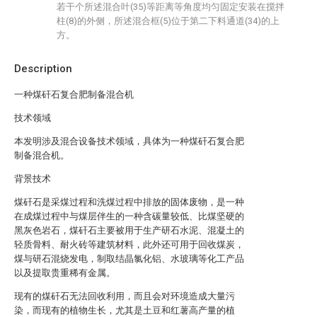
若干个所述混合叶(35)等距离等角度均匀固定安装在搅拌
柱(8)的外侧，所述混合框(5)位于第二下料通道(34)的上
方。
Description
一种煤矸石复合肥制备混合机
技术领域
本发明涉及混合设备技术领域，具体为一种煤矸石复合肥
制备混合机。
背景技术
煤矸石是采煤过程和洗煤过程中排放的固体废物，是一种
在成煤过程中与煤层伴生的一种含碳量较低、比煤坚硬的
黑灰色岩石，煤矸石主要被用于生产研石水泥、混凝土的
轻质骨料、耐火砖等建筑材料，此外还可用于回收煤炭，
煤与研石混烧发电，制取结晶氯化铝、水玻璃等化工产品
以及提取贵重稀有金属。
现有的煤矸石无法回收利用，而且会对环境造成大量污
染，而现有的植物生长，尤其是土豆和红薯高产量的植