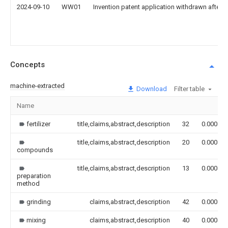
2024-09-10
WW01
Invention patent application withdrawn after p
Concepts
machine-extracted
Download
Filter table
Name
fertilizer
title,claims,abstract,description
32
0.000
title,claims,abstract,description
20
0.000
compounds
title,claims,abstract,description
13
0.000
preparation
method
grinding
claims,abstract,description
42
0.000
mixing
claims,abstract,description
40
0.000