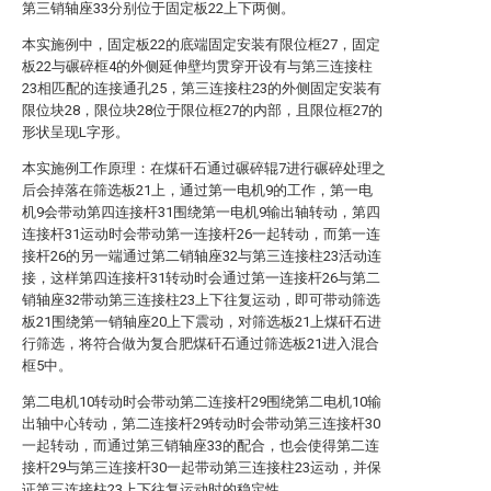
第三销轴座33分别位于固定板22上下两侧。
本实施例中，固定板22的底端固定安装有限位框27，固定
板22与碾碎框4的外侧延伸壁均贯穿开设有与第三连接柱
23相匹配的连接通孔25，第三连接柱23的外侧固定安装有
限位块28，限位块28位于限位框27的内部，且限位框27的
形状呈现L字形。
本实施例工作原理：在煤矸石通过碾碎辊7进行碾碎处理之
后会掉落在筛选板21上，通过第一电机9的工作，第一电
机9会带动第四连接杆31围绕第一电机9输出轴转动，第四
连接杆31运动时会带动第一连接杆26一起转动，而第一连
接杆26的另一端通过第二销轴座32与第三连接柱23活动连
接，这样第四连接杆31转动时会通过第一连接杆26与第二
销轴座32带动第三连接柱23上下往复运动，即可带动筛选
板21围绕第一销轴座20上下震动，对筛选板21上煤矸石进
行筛选，将符合做为复合肥煤矸石通过筛选板21进入混合
框5中。
第二电机10转动时会带动第二连接杆29围绕第二电机10输
出轴中心转动，第二连接杆29转动时会带动第三连接杆30
一起转动，而通过第三销轴座33的配合，也会使得第二连
接杆29与第三连接杆30一起带动第三连接柱23运动，并保
证第三连接柱23上下往复运动时的稳定性。