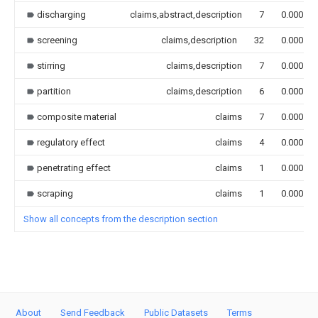
discharging
claims,abstract,description
7
0.000
screening
claims,description
32
0.000
stirring
claims,description
7
0.000
partition
claims,description
6
0.000
composite material
claims
7
0.000
regulatory effect
claims
4
0.000
penetrating effect
claims
1
0.000
scraping
claims
1
0.000
Show all concepts from the description section
About
Send Feedback
Public Datasets
Terms