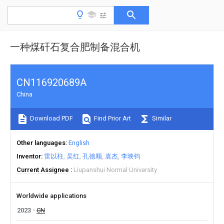
一种煤矸石复合肥制备混合机
CN116920689A
China
Download PDF
Find Prior Art
Similar
Other languages
English
Inventor
雷以柱
吴红
孔德顺
袁杰
李映钧
Current Assignee
Liupanshui Normal University
Worldwide applications
2023
CN