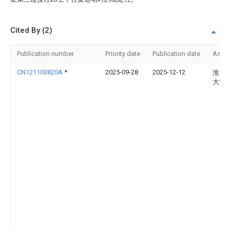
Cited By (2)
Publication number
Priority date
Publication date
Assi
CN121103820A
*
2025-09-28
2025-12-12
淮北
大学