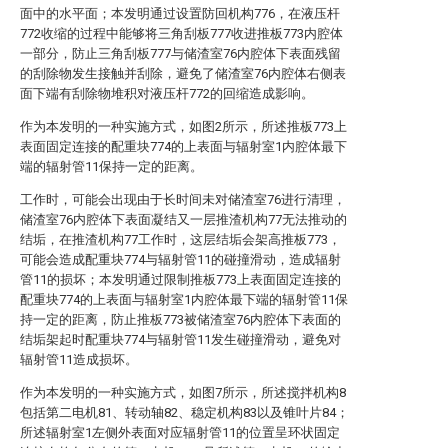
面中的水平面；本发明通过设置防回机构776，在液压杆
772收缩的过程中能够将三角刮板777收进推板773内腔体
一部分，防止三角刮板777与储渣室76内腔体下表面残留
的刮除物发生接触并刮除，避免了储渣室76内腔体右侧表
面下端有刮除物堆积对液压杆772的回缩造成影响。
作为本发明的一种实施方式，如图2所示，所述推板773上
表面固定连接的配重块774的上表面与辐射室1内腔体最下
端的辐射管11保持一定的距离。
工作时，可能会出现由于长时间未对储渣室76进行清理，
储渣室76内腔体下表面凝结又一层推渣机构77无法推动的
结垢，在推渣机构77工作时，这层结垢会架高推板773，
可能会造成配重块774与辐射管11的碰撞滑动，造成辐射
管11的损坏；本发明通过限制推板773上表面固定连接的
配重块774的上表面与辐射室1内腔体最下端的辐射管11保
持一定的距离，防止推板773被储渣室76内腔体下表面的
结垢架起时配重块774与辐射管11发生碰撞滑动，避免对
辐射管11造成损坏。
作为本发明的一种实施方式，如图7所示，所述搅拌机构8
包括第二电机81、转动轴82、稳定机构83以及锥叶片84；
所述辐射室1左侧外表面对应辐射管11的位置呈环状固定