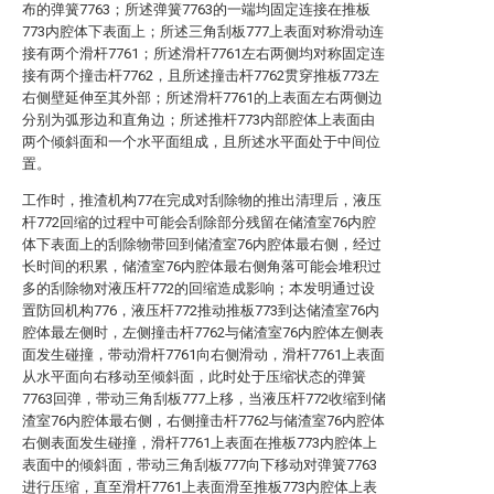
布的弹簧7763；所述弹簧7763的一端均固定连接在推板
773内腔体下表面上；所述三角刮板777上表面对称滑动连
接有两个滑杆7761；所述滑杆7761左右两侧均对称固定连
接有两个撞击杆7762，且所述撞击杆7762贯穿推板773左
右侧壁延伸至其外部；所述滑杆7761的上表面左右两侧边
分别为弧形边和直角边；所述推杆773内部腔体上表面由
两个倾斜面和一个水平面组成，且所述水平面处于中间位
置。
工作时，推渣机构77在完成对刮除物的推出清理后，液压
杆772回缩的过程中可能会刮除部分残留在储渣室76内腔
体下表面上的刮除物带回到储渣室76内腔体最右侧，经过
长时间的积累，储渣室76内腔体最右侧角落可能会堆积过
多的刮除物对液压杆772的回缩造成影响；本发明通过设
置防回机构776，液压杆772推动推板773到达储渣室76内
腔体最左侧时，左侧撞击杆7762与储渣室76内腔体左侧表
面发生碰撞，带动滑杆7761向右侧滑动，滑杆7761上表面
从水平面向右移动至倾斜面，此时处于压缩状态的弹簧
7763回弹，带动三角刮板777上移，当液压杆772收缩到储
渣室76内腔体最右侧，右侧撞击杆7762与储渣室76内腔体
右侧表面发生碰撞，滑杆7761上表面在推板773内腔体上
表面中的倾斜面，带动三角刮板777向下移动对弹簧7763
进行压缩，直至滑杆7761上表面滑至推板773内腔体上表