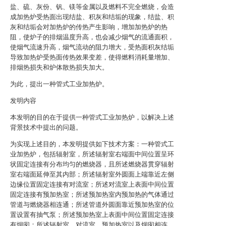
盐、硫、灰份、钒、镁等金属以及燃料不完全燃烧，会造
成加热炉受热面出现结盐、积灰和结垢的现象，结盐、积
灰和结垢会对加热炉的传热产生影响，增加加热炉的热
阻，使炉子的排烟温度升高，也会减少烟气的流通面积，
使烟气流速升高，烟气流动的阻力增大，受热面积灰结垢
导致加热炉受热面传热效果变差，使得燃料消耗量增加、
排烟热损失和炉体散热损失加大。
为此，提出一种管式工业加热炉。
发明内容
本发明的目的在于提供一种管式工业加热炉，以解决上述
背景技术中提出的问题。
为实现上述目的，本发明提供如下技术方案：一种管式工
业加热炉，包括辐射室，所述辐射室右端面中间位置呈环
状固定连接有分布均匀的燃烧器，且所述燃烧器贯穿辐射
室右端面延伸至其内部；所述辐射室外圆面上端靠近左侧
边缘位置固定连接有对流室；所述对流室上表面中间位置
固定连接有预加热室；所述预加热室内预加热的气体通过
管道与燃烧器相连通；所述管道外圆面靠近预加热室的位
置设置有抽气泵；所述预加热室上表面中间位置固定连接
有烟囱；所述辐射室、对流室、预加热室以及烟囱相连