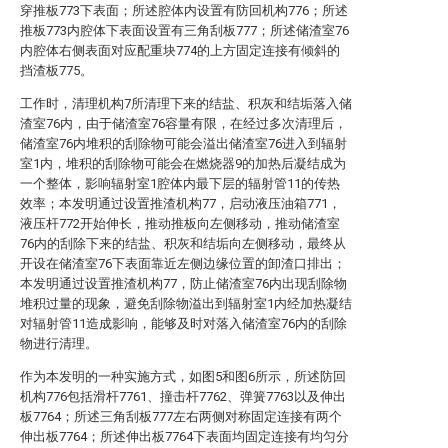
穿推板773下表面；所述腔体内设置有防回机构776；所述
推板773内腔体下表面设置有三角刮板777；所述储渣室76
内腔体右侧表面对应配重块774的上方固定连接有倾斜的
挡渣板775。
工作时，清理机构7所清理下来的结盐、积灰和结垢落入储
渣室76内，由于储渣室76容量有限，在经过多次清理后，
储渣室76内堆积的刮除物可能会溢出储渣室76进入到辐射
室1内，堆积的刮除物可能会在燃烧器9的加热后凝结成为
一个整体，影响辐射室1腔体内最下层的辐射管11的传热
效率；本发明通过设置推渣机构77，启动液压油箱771，
液压杆772开始伸长，推动推板向左侧移动，推动储渣室
76内的刮除下来的结盐、积灰和结垢向左侧移动，最终从
开设在储渣室76下表面靠近左侧边缘位置的卸渣口排出；
本发明通过设置推渣机构77，防止储渣室76内出现刮除物
堆积过量的现象，避免刮除物溢出到辐射室1内经加热凝结
对辐射管11造成影响，能够及时对落入储渣室76内的刮除
物进行清理。
作为本发明的一种实施方式，如图5和图6所示，所述防回
机构776包括滑杆7761、撞击杆7762、弹簧7763以及伸出
板7764；所述三角刮板777左右两侧对称固定连接有两个
伸出板7764；所述伸出板7764下表面均固定连接有均匀分