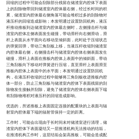
回缩的过程中可能会刮除部分残留在储渣室内腔体下表面
上的刮除物带回到储渣室内腔体最右侧，经过长时间的积
累，储渣室内腔体最右侧角落可能会堆积过多的刮除物对
液压杆的回缩造成影响；本发明通过设置防回机构，液压
杆推动推板到达储渣室内腔体最左侧时，左侧撞击杆与储
渣室内腔体左侧表面发生碰撞，带动滑杆向右侧滑动，滑
杆上表面从水平面向右移动至倾斜面，此时处于压缩状态
的弹簧回弹，带动三角刮板上移，当液压杆收缩到储渣室
内腔体最右侧，右侧撞击杆与储渣室内腔体右侧表面发生
碰撞，滑杆上表面在推板内腔体上表面中的倾斜面，带动
三角刮板向下移动对弹簧进行压缩，直至滑杆上表面滑至
推板内腔体上表面中的水平面；本发明通过设置防回机
构，在液压杆收缩的过程中能够将三角刮板收进推板内腔
体一部分，防止三角刮板与储渣室内腔体下表面残留的刮
除物发生接触并刮除，避免了储渣室内腔体右侧表面下端
有刮除物堆积对液压杆的回缩造成影响。
优选的，所述推板上表面固定连接的配重块的上表面与辐
射室内腔体最下端的辐射管保持一定的距离。
工作时，可能会出现由于长时间未对储渣室进行清理，储
渣室内腔体下表面凝结又一层推渣机构无法推动的结垢，
在推渣机构工作时，这层结垢会架高推板，可能会造成配