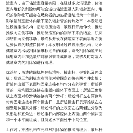
渣室内，由于储渣室容量有限，在经过多次清理后，储渣
室内堆积的刮除物可能会溢出储渣室进入到辐射室内，堆
积的刮除物可能会在燃烧器的加热后凝结成为一个整体，
影响辐射室腔体内最下层的辐射管的传热效率；本发明通
过设置推渣机构，启动液压油箱，液压杆开始伸长，推动
推板向左侧移动，推动储渣室内的刮除下来的结盐、积灰
和结垢向左侧移动，最终从开设在储渣室下表面靠近左侧
边缘位置的卸渣口排出；本发明通过设置推渣机构，防止
储渣室内出现刮除物堆积过量的现象，避免刮除物溢出到
辐射室内经加热凝结对辐射管造成影响，能够及时对落入
储渣室内的刮除物进行清理。
优选的，所述防回机构包括滑杆、撞击杆、弹簧以及伸出
板；所述三角刮板左右两侧对称固定连接有两个伸出板；
所述伸出板下表面均固定连接有均匀分布的弹簧；所述弹
簧的一端均固定连接在推板内腔体下表面上；所述三角刮
板上表面对称滑动连接有两个滑杆；所述滑杆左右两侧均
对称固定连接有两个撞击杆，且所述撞击杆贯穿推板左右
侧壁延伸至其外部；所述滑杆的上表面左右两侧边分别为
弧形边和直角边；所述推杆内部腔体上表面由两个倾斜面
和一个水平面组成，且所述水平面处于中间位置。
工作时，推渣机构在完成对刮除物的推出清理后，液压杆