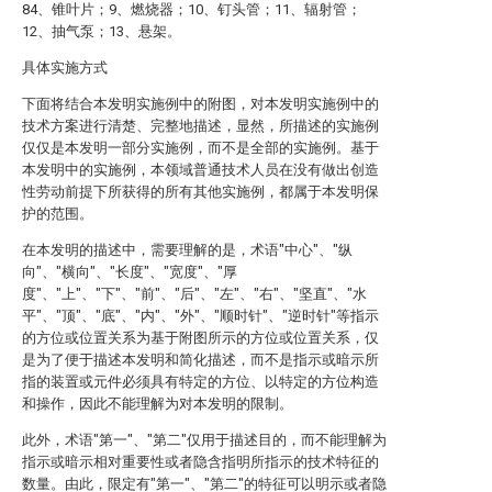
84、锥叶片；9、燃烧器；10、钉头管；11、辐射管；
12、抽气泵；13、悬架。
具体实施方式
下面将结合本发明实施例中的附图，对本发明实施例中的
技术方案进行清楚、完整地描述，显然，所描述的实施例
仅仅是本发明一部分实施例，而不是全部的实施例。基于
本发明中的实施例，本领域普通技术人员在没有做出创造
性劳动前提下所获得的所有其他实施例，都属于本发明保
护的范围。
在本发明的描述中，需要理解的是，术语"中心"、"纵
向"、"横向"、"长度"、"宽度"、"厚
度"、"上"、"下"、"前"、"后"、"左"、"右"、"坚直"、"水
平"、"顶"、"底"、"内"、"外"、"顺时针"、"逆时针"等指示
的方位或位置关系为基于附图所示的方位或位置关系，仅
是为了便于描述本发明和简化描述，而不是指示或暗示所
指的装置或元件必须具有特定的方位、以特定的方位构造
和操作，因此不能理解为对本发明的限制。
此外，术语"第一"、"第二"仅用于描述目的，而不能理解为
指示或暗示相对重要性或者隐含指明所指示的技术特征的
数量。由此，限定有"第一"、"第二"的特征可以明示或者隐