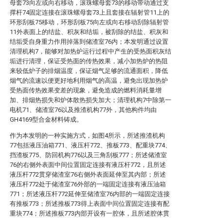
母套73向左或向右移动，滚珠螺母套73的移动带动通过支
撑杆74固定连接在滚珠螺母套73上且套接在辐射管11上的
环形刮板75移动，环形刮板75向左或向右移动刮除辐射管
11外表面上的结盐、积灰和结垢，被刮除的结盐、积灰和
结垢受自身重力作用掉落到储渣室76内；本发明通过设置
清理机构7，能够对加热炉运行过程中产生的受热面积灰结
垢进行清理，保证受热面的传热效果，减小加热炉的热阻
来较低炉子的排烟温度，保证烟气足够的流通面积，降低
烟气的流速以便更好地利用烟气的高温，避免出现加热炉
受热面传热效果变差的现象，避免造成的燃料消耗量增
加、排烟热损失和炉体散热损失加大；清理机构7中除第一
电机71、储渣室76以及推渣机构77外，其他构件均由
GH4169型合金材料铸成。
作为本发明的一种实施方式，如图4所示，所述推渣机构
77包括液压油箱771、液压杆772、推板773、配重块774、
挡渣板775、防回机构776以及三角刮板777；所述储渣室
76的右侧外表面中间位置固定连接有液压杆772，且所述
液压杆772贯穿储渣室76右侧外表面延伸至其内部；所述
液压杆772处于储渣室76外部的一端固定连接有液压油箱
771；所述液压杆772延伸至储渣室76内部的一端固定连接
有推板773；所述推板773得上表面中间位置固定连接有配
重块774；所述推板773内部开设有一腔体，且所述腔体贯