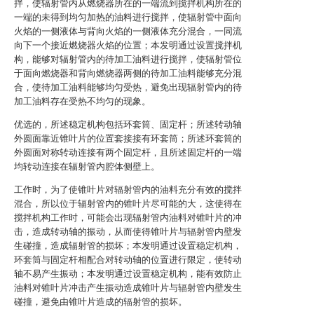
拌，使辐射管内从燃烧器所在的一端流到搅拌机构所在的
一端的未得到均匀加热的油料进行搅拌，使辐射管中面向
火焰的一侧液体与背向火焰的一侧液体充分混合，一同流
向下一个接近燃烧器火焰的位置；本发明通过设置搅拌机
构，能够对辐射管内的待加工油料进行搅拌，使辐射管位
于面向燃烧器和背向燃烧器两侧的待加工油料能够充分混
合，使待加工油料能够均匀受热，避免出现辐射管内的待
加工油料存在受热不均匀的现象。
优选的，所述稳定机构包括环套筒、固定杆；所述转动轴
外圆面靠近锥叶片的位置套接接有环套筒；所述环套筒的
外圆面对称转动连接有两个固定杆，且所述固定杆的一端
均转动连接在辐射管内腔体侧壁上。
工作时，为了使锥叶片对辐射管内的油料充分有效的搅拌
混合，所以位于辐射管内的锥叶片尽可能的大，这使得在
搅拌机构工作时，可能会出现辐射管内油料对锥叶片的冲
击，造成转动轴的振动，从而使得锥叶片与辐射管内壁发
生碰撞，造成辐射管的损坏；本发明通过设置稳定机构，
环套筒与固定杆相配合对转动轴的位置进行限定，使转动
轴不易产生振动；本发明通过设置稳定机构，能有效防止
油料对锥叶片冲击产生振动造成锥叶片与辐射管内壁发生
碰撞，避免由锥叶片造成的辐射管的损坏。