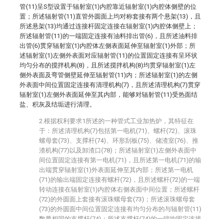
管(11)呈S型设置于辐射室(1)内腔靠近辐射室(1)内腔体侧壁的位
置；所述辐射管(11)直管外圆面上均对称套接有两个悬架(13)，且
所述悬架(13)均通过连接杆固定连接在辐射室(1)内腔体侧壁上；
所述辐射管(11)的一端固定连接有油料排出管(6)，且所述油料排
出管(6)贯穿辐射室(1)内腔体左侧表面延伸至辐射室(1)外部；所
述辐射室(1)左侧外表面对应辐射管(11)的位置固定连接有呈环状
均匀分布的搅拌机构(8)，且所述搅拌机构(8)均贯穿辐射室(1)左
侧外表面及弯管侧壁延伸至辐射管(11)内；所述辐射室(1)的左侧
外表面中间位置固定连接有清理机构(7)，且所述清理机构(7)贯穿
辐射室(1)左侧外表面延伸至其内部，能够对辐射管(11)受热面结
盐、积灰及结垢进行清理。
2.根据权利要求1所述的一种管式工业加热炉，其特征在
于：所述清理机构(7)包括第一电机(71)、螺杆(72)、滚珠
螺母套(73)、支撑杆(74)、环形刮板(75)、储渣室(76)、推
渣机构(77)以及卸渣口(78)；所述辐射室(1)左侧外表面中
间位置固定连接有第一电机(71)，且所述第一电机(71)的输
出端贯穿辐射室(1)外表面延伸至其内部；所述第一电机
(71)的输出端固定连接有螺杆(72)，且所述螺杆(72)的一端
转动连接在辐射室(1)内腔体右侧表面中间位置；所述螺杆
(72)的外圆面上套接有滚珠螺母套(73)；所述滚珠螺母套
(73)的外圆面中间位置固定连接有均匀分布的与辐射管(11)
数量相同的支撑杆(74)；所述支撑杆(74)的一端均固定连接