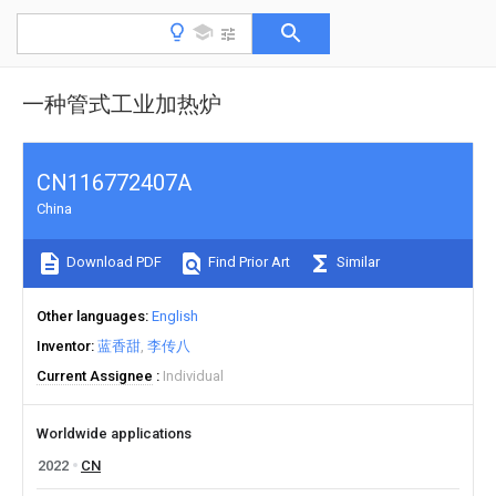
一种管式工业加热炉
CN116772407A
China
Download PDF
Find Prior Art
Similar
Other languages
English
Inventor
蓝香甜
李传八
Current Assignee
Individual
Worldwide applications
2022
CN