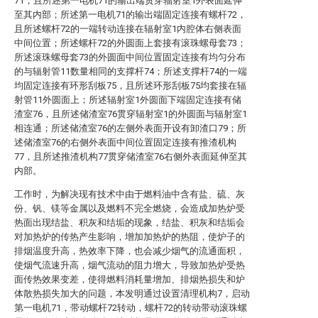
71，且所述第一电机71的输出端贯穿辐射室1外表面延伸
至其内部；所述第一电机71的输出端固定连接有螺杆72，
且所述螺杆72的一端转动连接在辐射室1内腔体右侧表面
中间位置；所述螺杆72的外圆面上套接有滚珠螺母套73；
所述滚珠螺母套73的外圆面中间位置固定连接有均匀分布
的与辐射管11数量相同的支撑杆74；所述支撑杆74的一端
均固定连接有环形刮板75，且所述环形刮板75均套接在辐
射管11外圆面上；所述辐射室1外圆面下端固定连接有储
渣室76，且所述储渣室76贯穿辐射室1的外圆面与辐射室1
相连通；所述储渣室76的左侧外表面开设有卸渣口79；所
述储渣室76的右侧外表面中间位置固定连接有推渣机构
77，且所述推渣机构77贯穿储渣室76右侧外表面延伸至其
内部。
工作时，为解决现有技术中由于燃料油中含有盐、硫、灰
份、钒、镁等金属以及燃料不完全燃烧，会造成加热炉受
热面出现结盐、积灰和结垢的现象，结盐、积灰和结垢会
对加热炉的传热产生影响，增加加热炉的热阻，使炉子的
排烟温度升高，热效率下降，也会减少烟气的流通面积，
使烟气流速升高，烟气流动的阻力增大，导致加热炉受热
面传热效果变差，使得燃料消耗量增加、排烟热损失和炉
体散热损失加大的问题，本发明通过设置清理机构7，启动
第一电机71，带动螺杆72转动，螺杆72的转动带动滚珠螺