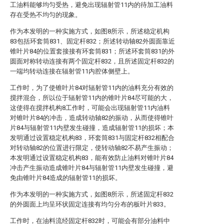
工油料能够均匀受热，避免出现辐射管11内的待加工油料
存在受热不均匀的现象。
作为本发明的一种实施方式，如图8所示，所述稳定机构
83包括环套筒831、固定杆832；所述转动轴82外圆面靠近
锥叶片84的位置套接接有环套筒831；所述环套筒831的外
圆面对称转动连接有两个固定杆832，且所述固定杆832的
一端均转动连接在辐射管11内腔体侧壁上。
工作时，为了使锥叶片84对辐射管11内的油料充分有效的
搅拌混合，所以位于辐射管11内的锥叶片84尽可能的大，
这使得在搅拌机构8工作时，可能会出现辐射管11内油料
对锥叶片84的冲击，造成转动轴82的振动，从而使得锥叶
片84与辐射管11内壁发生碰撞，造成辐射管11的损坏；本
发明通过设置稳定机构83，环套筒831与固定杆832相配合
对转动轴82的位置进行限定，使转动轴82不易产生振动；
本发明通过设置稳定机构83，能有效防止油料对锥叶片84
冲击产生振动造成锥叶片84与辐射管11内壁发生碰撞，避
免由锥叶片84造成的辐射管11的损坏。
作为本发明的一种实施方式，如图8所示，所述固定杆832
的外圆面上均呈环状固定连接有均匀分布的板叶片833。
工作时，在油料流经固定杆832时，可能会有部分油料中