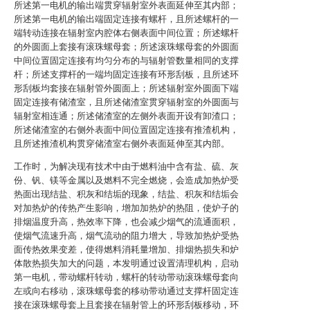
所述第一电机的输出端贯穿辐射室外表面延伸至其内部；
所述第一电机的输出端固定连接有螺杆，且所述螺杆的一
端转动连接在辐射室内腔体右侧表面中间位置；所述螺杆
的外圆面上套接有滚珠螺母套；所述滚珠螺母套的外圆面
中间位置固定连接有均匀分布的与辐射管数量相同的支撑
杆；所述支撑杆的一端均固定连接有环形刮板，且所述环
形刮板均套接在辐射管外圆面上；所述辐射室外圆面下端
固定连接有储渣室，且所述储渣室贯穿辐射室的外圆面与
辐射室相连通；所述储渣室的左侧外表面开设有卸渣口；
所述储渣室的右侧外表面中间位置固定连接有推渣机构，
且所述推渣机构贯穿储渣室右侧外表面延伸至其内部。
工作时，为解决现有技术中由于燃料油中含有盐、硫、灰
份、钒、镁等金属以及燃料不完全燃烧，会造成加热炉受
热面出现结盐、积灰和结垢的现象，结盐、积灰和结垢会
对加热炉的传热产生影响，增加加热炉的热阻，使炉子的
排烟温度升高，热效率下降，也会减少烟气的流通面积，
使烟气流速升高，烟气流动的阻力增大，导致加热炉受热
面传热效果变差，使得燃料消耗量增加、排烟热损失和炉
体散热损失加大的问题，本发明通过设置清理机构，启动
第一电机，带动螺杆转动，螺杆的转动带动滚珠螺母套向
左或向右移动，滚珠螺母套的移动带动通过支撑杆固定连
接在滚珠螺母套上且套接在辐射管上的环形刮板移动，环