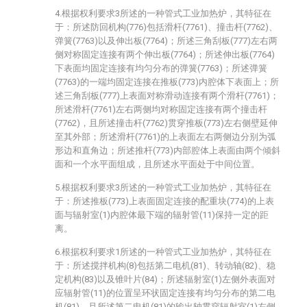
4.根据权利要求3所述的一种管式工业加热炉，其特征在
于：所述防回机构(776)包括滑杆(7761)、撞击杆(7762)、
弹簧(7763)以及伸出板(7764)；所述三角刮板(777)左右两
侧对称固定连接有两个伸出板(7764)；所述伸出板(7764)
下表面均固定连接有均匀分布的弹簧(7763)；所述弹簧
(7763)的一端均固定连接在推板(773)内腔体下表面上；所
述三角刮板(777)上表面对称滑动连接有两个滑杆(7761)；
所述滑杆(7761)左右两侧均对称固定连接有两个撞击杆
(7762)，且所述撞击杆(7762)贯穿推板(773)左右侧壁延伸
至其外部；所述滑杆(7761)的上表面左右两侧边分别为弧
形边和直角边；所述推杆(773)内部腔体上表面由两个倾斜
面和一个水平面组成，且所述水平面处于中间位置。
5.根据权利要求3所述的一种管式工业加热炉，其特征在
于：所述推板(773)上表面固定连接的配重块(774)的上表
面与辐射室(1)内腔体最下端的辐射管(11)保持一定的距
离。
6.根据权利要求1所述的一种管式工业加热炉，其特征在
于：所述搅拌机构(8)包括第二电机(81)、转动轴(82)、稳
定机构(83)以及锥叶片(84)；所述辐射室(1)左侧外表面对
应辐射管(11)的位置呈环状固定连接有均匀分布的第二电
机(81)，且所述第二电机(81)的输出轴贯穿辐射室(1)左侧