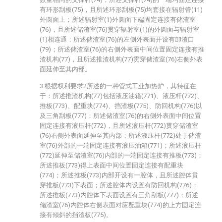
有环形刮板(75)，且所述环形刮板(75)均套接在辐射管(11)
外圆面上；所述辐射室(1)外圆面下端固定连接有储渣室
(76)，且所述储渣室(76)贯穿辐射室(1)的外圆面与辐射室
(1)相连通；所述储渣室(76)的左侧外表面开设有卸渣口
(79)；所述储渣室(76)的右侧外表面中间位置固定连接有推
渣机构(77)，且所述推渣机构(77)贯穿储渣室(76)右侧外表
面延伸至其内部。
3.根据权利要求2所述的一种管式工业加热炉，其特征在
于：所述推渣机构(77)包括液压油箱(771)、液压杆(772)、
推板(773)、配重块(774)、挡渣板(775)、防回机构(776)以
及三角刮板(777)；所述储渣室(76)的右侧外表面中间位置
固定连接有液压杆(772)，且所述液压杆(772)贯穿储渣室
(76)右侧外表面延伸至其内部；所述液压杆(772)处于储渣
室(76)外部的一端固定连接有液压油箱(771)；所述液压杆
(772)延伸至储渣室(76)内部的一端固定连接有推板(773)；
所述推板(773)得上表面中间位置固定连接有配重块
(774)；所述推板(773)内部开设有一腔体，且所述腔体贯
穿推板(773)下表面；所述腔体内设置有防回机构(776)；
所述推板(773)内腔体下表面设置有三角刮板(777)；所述
储渣室(76)内腔体右侧表面对应配重块(774)的上方固定连
接有倾斜的挡渣板(775)。