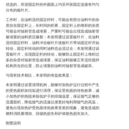
优选的，所述固定杆的外圆面上均呈环状固定连接有均匀
分布的板叶片。
工作时，在油料流经固定杆时，可能会有部分油料中的杂
质挂在固定杆上，长时间的积累，固定杆上的堆积的杂质
可能会对辐射管造成堵塞，严重时可能会出现造成辐射管
被堵塞的油料挤压爆裂；本发明通过设置板叶片，在油料
流经固定杆时，油料冲击板叶片使板叶片带动固定杆开始
转动，固定杆转动的同时油料也会流过去；本发明通过设
置板叶片，实现固定杆的转动，能够防止固定杆上堆积过
多的杂质对辐射管造成堵塞，保证油料能够正常流经搅拌
机构所在的位置，防止堵塞的油料对辐射管造成破坏。
与现有技术相比，本发明的有益效果是：
本发明通过设置清理机构，能够对加热炉运行过程中产生
的受热面积灰结垢进行清理，保证受热面的传热效果，减
小加热炉的热阻来较低炉子的排烟温度，保证烟气足够的
流通面积，降低烟气的流速以便更好地利用烟气的高温，
避免出现加热炉受热面传热效果变差的现象，避免造成的
燃料消耗量增加、排烟热损失和炉体散热损失加大。
附图说明