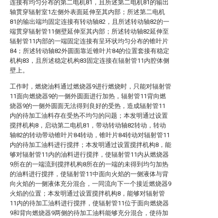
连接有均匀分布的第二电机81，且所述第二电机81的输出
轴贯穿辐射室1左侧外表面延伸至其内部；所述第二电机
81的输出端均固定连接有转动轴82，且所述转动轴82的一
端贯穿辐射管11侧壁延伸至其内部；所述转动轴82延伸至
辐射管11内部的一端固定连接有呈环状均匀分布的锥叶片
84；所述转动轴82外圆面靠近锥叶片84的位置套接有稳定
机构83，且所述稳定机构83固定连接在辐射管11内腔体侧
壁上。
工作时，燃烧油料通过燃烧器9进行燃烧时，只能对辐射管
11面向燃烧器9的一侧外圆面进行加热，辐射管11背向燃
烧器9的一侧外圆面无法得到良好的受热，造成辐射管11
内的待加工油料存在受热不均匀的问题；本发明通过设置
搅拌机构8，启动第二电机81，带动转动轴82转动，转动
轴82的转动带动锥叶片84转动，锥叶片84转动对辐射管11
内的待加工油料进行搅拌；本发明通过设置搅拌机构8，能
够对辐射管11内的油料进行搅拌，使辐射管11内从燃烧器
9所在的一端流到搅拌机构8所在的一端的未得到均匀加热
的油料进行搅拌，使辐射管11中面向火焰的一侧液体与背
向火焰的一侧液体充分混合，一同流向下一个接近燃烧器9
火焰的位置；本发明通过设置搅拌机构8，能够对辐射管
11内的待加工油料进行搅拌，使辐射管11位于面向燃烧器
9和背向燃烧器9两侧的待加工油料能够充分混合，使待加