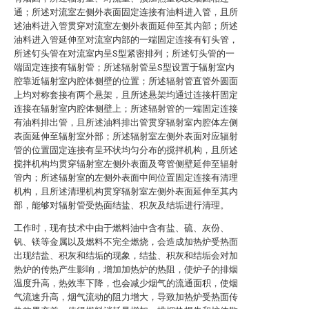
通；所述对流室左侧外表面固定连接有油料进入管，且所
述油料进入管贯穿对流室左侧外表面延伸至其内部；所述
油料进入管延伸至对流室内部的一端固定连接有钉头管，
所述钉头管在对流室内呈S型紧密排列；所述钉头管的一
端固定连接有辐射管；所述辐射管呈S型设置于辐射室内
腔靠近辐射室内腔体侧壁的位置；所述辐射管直管外圆面
上均对称套接有两个悬架，且所述悬架均通过连接杆固定
连接在辐射室内腔体侧壁上；所述辐射管的一端固定连接
有油料排出管，且所述油料排出管贯穿辐射室内腔体左侧
表面延伸至辐射室外部；所述辐射室左侧外表面对应辐射
管的位置固定连接有呈环状均匀分布的搅拌机构，且所述
搅拌机构均贯穿辐射室左侧外表面及弯管侧壁延伸至辐射
管内；所述辐射室的左侧外表面中间位置固定连接有清理
机构，且所述清理机构贯穿辐射室左侧外表面延伸至其内
部，能够对辐射管受热面结盐、积灰及结垢进行清理。
工作时，现有技术中由于燃料油中含有盐、硫、灰份、
钒、镁等金属以及燃料不完全燃烧，会造成加热炉受热面
出现结盐、积灰和结垢的现象，结盐、积灰和结垢会对加
热炉的传热产生影响，增加加热炉的热阻，使炉子的排烟
温度升高，热效率下降，也会减少烟气的流通面积，使烟
气流速升高，烟气流动的阻力增大，导致加热炉受热面传