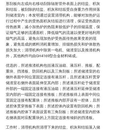
形刮板向左或向右移动刮除辐射管外表面上的结盐、积灰
和结垢，被刮除的结盐、积灰和结垢受自身重力作用掉落
到储渣室内；本发明通过设置清理机构，能够对加热炉运
行过程中产生的受热面积灰结垢进行清理，保证受热面的
传热效果，减小加热炉的热阻来较低炉子的排烟温度，保
证烟气足够的流通面积，降低烟气的流速以便更好地利用
烟气的高温，避免出现加热炉受热面传热效果变差的现
象，避免造成的燃料消耗量增加、排烟热损失和炉体散热
损失加大；清理机构中除第一电机、储渣室以及推渣机构
外，其他构件均由GH4169型合金材料铸成。
优选的，所述推渣机构包括液压油箱、液压杆、推板、配
重块、挡渣板、防回机构以及三角刮板；所述储渣室的右
侧外表面中间位置固定连接有液压杆，且所述液压杆贯穿
储渣室右侧外表面延伸至其内部；所述液压杆处于储渣室
外部的一端固定连接有液压油箱；所述液压杆延伸至储渣
室内部的一端固定连接有推板；所述推板得上表面中间位
置固定连接有配重块；所述推板内部开设有一腔体，且所
述腔体贯穿推板下表面；所述腔体内设置有防回机构；所
述推板内腔体下表面设置有三角刮板；所述储渣室内腔体
右侧表面对应配重块的上方固定连接有倾斜的挡渣板。
工作时，清理机构所清理下来的结盐、积灰和结垢落入储