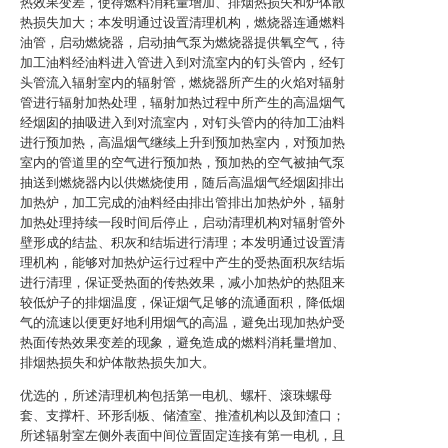
热效果变差，使得燃料消耗量增加、排烟热损失和炉体散
热损失加大；本发明通过设置清理机构，燃烧器连通燃料
油管，启动燃烧器，启动抽气泵为燃烧器提供氧空气，待
加工油料经油料进入管进入到对流室内的钉头管内，经钉
头管流入辐射室内的辐射管，燃烧器所产生的火焰对辐射
管进行辐射加热处理，辐射加热过程中所产生的高温烟气
经烟囱的抽吸进入到对流室内，对钉头管内的待加工油料
进行预加热，高温烟气继续上升到预加热室内，对预加热
室内的管道里的空气进行预加热，预加热的空气被抽气泵
抽送到燃烧器内以供燃烧使用，随后高温烟气经烟囱排出
加热炉，加工完成的油料经由排出管排出加热炉外，辐射
加热处理持续一段时间后停止，启动清理机构对辐射管外
壁形成的结盐、积灰和结垢进行清理；本发明通过设置清
理机构，能够对加热炉运行过程中产生的受热面积灰结垢
进行清理，保证受热面的传热效果，减小加热炉的热阻来
较低炉子的排烟温度，保证烟气足够的流通面积，降低烟
气的流速以便更好地利用烟气的高温，避免出现加热炉受
热面传热效果变差的现象，避免造成的燃料消耗量增加、
排烟热损失和炉体散热损失加大。
优选的，所述清理机构包括第一电机、螺杆、滚珠螺母
套、支撑杆、环形刮板、储渣室、推渣机构以及卸渣口；
所述辐射室左侧外表面中间位置固定连接有第一电机，且