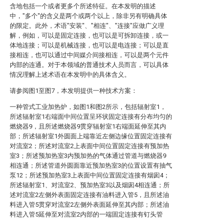
含地包括一个或者更多个所述特征。在本发明的描述
中，"多个"的含义是两个或两个以上，除非另有明确具体
的限定。此外，术语"安装"、"相连"、"连接"应做广义理
解，例如，可以是固定连接，也可以是可拆卸连接，或一
体地连接；可以是机械连接，也可以是电连接；可以是直
接相连，也可以通过中间媒介间接相连，可以是两个元件
内部的连通。对于本领域的普通技术人员而言，可以具体
情况理解上述术语在本发明中的具体含义。
请参阅图1至图7，本发明提供一种技术方案：
一种管式工业加热炉，如图1和图2所示，包括辐射室1，
所述辐射室1右端面中间位置呈环状固定连接有分布均匀的
燃烧器9，且所述燃烧器9贯穿辐射室1右端面延伸至其内
部；所述辐射室1外圆面上端靠近左侧边缘位置固定连接有
对流室2；所述对流室2上表面中间位置固定连接有预加热
室3；所述预加热室3内预加热的气体通过管道与燃烧器9
相连通；所述管道外圆面靠近预加热室3的位置设置有抽气
泵12；所述预加热室3上表面中间位置固定连接有烟囱4；
所述辐射室1、对流室2、预加热室3以及烟囱4相连通；所
述对流室2左侧外表面固定连接有油料进入管5，且所述油
料进入管5贯穿对流室2左侧外表面延伸至其内部；所述油
料进入管5延伸至对流室2内部的一端固定连接有钉头管