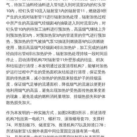
气，待加工油料经油料进入管5进入到对流室2内的钉头管
10内，经钉头管10流入辐射室1内的辐射管11，燃烧器9所
产生的火焰对辐射管11进行辐射加热处理，辐射加热过程
中所产生的高温烟气经烟囱4的抽吸进入到对流室2内，对
钉头管10内的待加工油料进行预加热，高温烟气继续上升
到预加热室3内，对预加热室3内的管道里的空气进行预加
热，预加热的空气被抽气泵12抽送到燃烧器9内以供燃烧
使用，随后高温烟气经烟囱4排出加热炉，加工完成的油料
经由排出管6排出加热炉外，辐射加热处理持续一段时间后
停止，启动清理机构7对辐射管11外壁形成的结盐、积灰
和结垢进行清理；本发明通过设置清理机构7，能够对加热
炉运行过程中产生的受热面积灰结垢进行清理，保证受热
面的传热效果，减小加热炉的热阻来较低炉子的排烟温
度，保证烟气足够的流通面积，降低烟气的流速以便更好
地利用烟气的高温，避免出现加热炉受热面传热效果变差
的现象，避免造成的燃料消耗量增加、排烟热损失和炉体
散热损失加大。
作为本发明的一种实施方式，如图2和图3所示，所述清理
机构7包括第一电机71、螺杆72、滚珠螺母套73、支撑杆
74、环形刮板75、储渣室76、推渣机构77以及卸渣口78；
所述辐射室1左侧外表面中间位置固定连接有第一电机