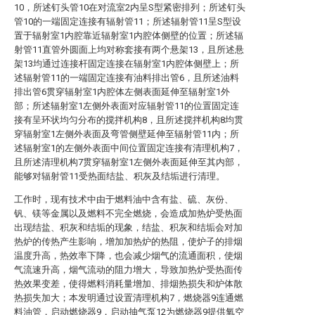
10，所述钉头管10在对流室2内呈S型紧密排列；所述钉头
管10的一端固定连接有辐射管11；所述辐射管11呈S型设
置于辐射室1内腔靠近辐射室1内腔体侧壁的位置；所述辐
射管11直管外圆面上均对称套接有两个悬架13，且所述悬
架13均通过连接杆固定连接在辐射室1内腔体侧壁上；所
述辐射管11的一端固定连接有油料排出管6，且所述油料
排出管6贯穿辐射室1内腔体左侧表面延伸至辐射室1外
部；所述辐射室1左侧外表面对应辐射管11的位置固定连
接有呈环状均匀分布的搅拌机构8，且所述搅拌机构8均贯
穿辐射室1左侧外表面及弯管侧壁延伸至辐射管11内；所
述辐射室1的左侧外表面中间位置固定连接有清理机构7，
且所述清理机构7贯穿辐射室1左侧外表面延伸至其内部，
能够对辐射管11受热面结盐、积灰及结垢进行清理。
工作时，现有技术中由于燃料油中含有盐、硫、灰份、
钒、镁等金属以及燃料不完全燃烧，会造成加热炉受热面
出现结盐、积灰和结垢的现象，结盐、积灰和结垢会对加
热炉的传热产生影响，增加加热炉的热阻，使炉子的排烟
温度升高，热效率下降，也会减少烟气的流通面积，使烟
气流速升高，烟气流动的阻力增大，导致加热炉受热面传
热效果变差，使得燃料消耗量增加、排烟热损失和炉体散
热损失加大；本发明通过设置清理机构7，燃烧器9连通燃
料油管，启动燃烧器9，启动抽气泵12为燃烧器9提供氧空