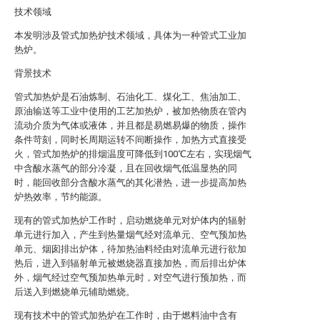
技术领域
本发明涉及管式加热炉技术领域，具体为一种管式工业加
热炉。
背景技术
管式加热炉是石油炼制、石油化工、煤化工、焦油加工、
原油输送等工业中使用的工艺加热炉，被加热物质在管内
流动介质为气体或液体，并且都是易燃易爆的物质，操作
条件苛刻，同时长周期运转不间断操作，加热方式直接受
火，管式加热炉的排烟温度可降低到100℃左右，实现烟气
中含酸水蒸气的部分冷凝，且在回收烟气低温显热的同
时，能回收部分含酸水蒸气的其化潜热，进一步提高加热
炉热效率，节约能源。
现有的管式加热炉工作时，启动燃烧单元对炉体内的辐射
单元进行加入，产生到热量烟气经对流单元、空气预加热
单元、烟囱排出炉体，待加热油料经由对流单元进行欲加
热后，进入到辐射单元被燃烧器直接加热，而后排出炉体
外，烟气经过空气预加热单元时，对空气进行预加热，而
后送入到燃烧单元辅助燃烧。
现有技术中的管式加热炉在工作时，由于燃料油中含有