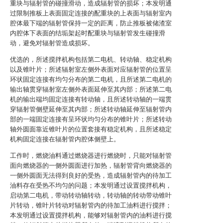
重块与辐射管的碰撞滑动，造成辐射管的损坏；本发明通
过限制推板上表面固定连接的配重块的上表面与辐射室内
腔体最下端的辐射管保持一定的距离，防止推板被储渣室
内腔体下表面的结垢架起时配重块与辐射管发生碰撞滑
动，避免对辐射管造成损坏。
优选的，所述搅拌机构包括第二电机、转动轴、稳定机构
以及锥叶片；所述辐射室左侧外表面对应辐射管的位置呈
环状固定连接有均匀分布的第二电机，且所述第二电机的
输出轴贯穿辐射室左侧外表面延伸至其内部；所述第二电
机的输出端均固定连接有转动轴，且所述转动轴的一端贯
穿辐射管侧壁延伸至其内部；所述转动轴延伸至辐射管内
部的一端固定连接有呈环状均匀分布的锥叶片；所述转动
轴外圆面靠近锥叶片的位置套接有稳定机构，且所述稳定
机构固定连接在辐射管内腔体侧壁上。
工作时，燃烧油料通过燃烧器进行燃烧时，只能对辐射管
面向燃烧器的一侧外圆面进行加热，辐射管背向燃烧器的
一侧外圆面无法得到良好的受热，造成辐射管内的待加工
油料存在受热不均匀的问题；本发明通过设置搅拌机构，
启动第二电机，带动转动轴转动，转动轴的转动带动锥叶
片转动，锥叶片转动对辐射管内的待加工油料进行搅拌；
本发明通过设置搅拌机构，能够对辐射管内的油料进行搅