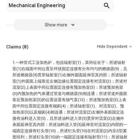
Mechanical Engineering
Show more
Claims
(8)
Hide Dependent
1.一种管式工业加热炉，包括辐射室(1)，其特征在于：所述辐射
室(1)右端面中间位置呈环状固定连接有分布均匀的燃烧器(9)，且
所述燃烧器(9)贯穿辐射室(1)右侧外圆面延伸至其内部；所述辐射
室(1)外圆面上端靠近左侧边缘位置固定连接有对流室(2)；所述对
流室(2)上表面中间位置固定连接有预加热室(3)；所述预加热室
(3)内预加热的气体通过管道与燃烧器(9)相连通；所述管道外圆面
靠近预加热室(3)的位置设置有抽气泵(12)；所述预加热室(3)上表
面中间位置固定连接有烟囱(4)；所述辐射室(1)、对流室(2)、预
加热室(3)以及烟囱(4)相连通；所述对流室(2)左侧外表面固定连
接有油料进入管(5)，且所述油料进入管(5)贯穿对流室(2)左侧外
表面延伸至其内部；所述油料进入管(5)延伸至对流室(2)内部的一
端固定连接有钉头管(10)，所述钉头管(10)在对流室(2)内呈S型紧
密排列；所述钉头管(10)的一端固定连接有辐射管(11)；所述辐射