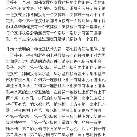
连接有一个用于加强支撑座支撑作用的支撑组件，支撑组
件包括有支撑块、转动块、支撑板、滑块和圆杆；每个第
一连接柱后部各固接有一个支撑块；支撑块开有若干个固
定孔；每个第一连接柱后部各固接有一个转动块；每个转
动块各转动连接有一个支撑板；支撑板开有第一连接孔；
每个支撑板各滑动连接有一个滑块；滑块开有第二连接
孔；每个支撑块各通过固定孔活动式插接有一个圆杆。
作为本发明的一种优选技术方案，还包括有清洁组件，第
一连接柱、栏杆和所有的电动转板共同连接有用于对光照
灯和雾灯进行清洁的清洁组件，清洁组件包括有集水盒、
盖子、水泵、第一挡水板、第二挡水板和降尘组件；第一
连接柱上部固接有集水盒；集水盒旋接有盖子；集水盒左
部开有流水孔；左侧第一连接柱上部开有进水孔；进水孔
与流水孔互通；左侧第一连接柱内上部安装有水泵；进水
孔与水泵的进水管道连通；左侧第一连接柱上部开有上下
两个第一出水孔；水泵的出水管与每个第一出水孔连通；
栏杆开有第一输水槽；第一输水槽与上方的第一出水孔连
通；栏杆两侧开有第一集水槽；栏杆上部两侧各固接有一
个第一挡水板；第一挡水板位于第一集水槽下方，使第一
集水槽密封，且第一挡水板位于雾灯上方；栏杆开有第二
输水槽；第二输水槽与下方的第一出水孔互通；栏杆开有
第二集水槽；第二输水槽与第二集水槽互通；电动转板上