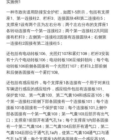
实施例1
一种市政街道用防撞安全护栏，如图1-5所示，包括有支撑
座1、第一连接柱2、栏杆3、连接圆块4和第二连接柱5；
支撑座1设有两个且为左右分布；两个左右分布的支撑座1
各转动连接有一个第一连接柱2；两个第一连接柱2共同固
接有栏杆3；左侧第一连接柱2固接有连接圆块4；右侧第
一连接柱2固接有第二连接柱5；
还包括有电动转板106、光照灯107和雾灯108；栏杆3安装
有十六个电动转板106；电动转板106呈倾斜朝向；每个电
动转板106前侧各固接有一个光照灯107；栏杆3上部前侧
和后侧各固接有一个雾灯108。
还包括有感应组件，每个支撑座1各连接有一个用于对来往
车辆进行感应的感应组件，感应组件包括有连接板101、
保护套102、第一气囊103、第二气囊104和感应器105；每
个第一连接柱2前侧下部各固接有一个连接板101；每个连
接板101各固接有一个保护套102；每个连接板101上侧中
部各固接有一个第一气囊103；第一气囊103后部开有出气
口；支撑座1前部开有通气孔1a；每个支撑座1内部各固接
有一个第二气囊104；第二气囊104后部开有通气口，第二
气囊104后部位于通气孔1a内，使第二气囊104通气口与通
气孔1a互通；每个支撑座1内部各固接有一个感应器105，