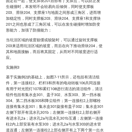
固定在一起，使支撑块201后部有了支撑点，可以防止发
生碰撞时，本发明不会轻易向后倾倒，同时使支撑板
203、滑块204、支撑座1与地面之间形成三角区，进而增
加稳定性，同时支撑板203、滑块204、支撑座1和支撑块
201之间也形成了三角区域，可以在发生碰撞时增加防变
形能力，加强了防撞能力；
当坑洼区域的坡度较缓或较陡时，可以通过旋转支撑板
203来适用坑洼区域的坡度，而后在向下推动滑块204，使
其和地面接触，而后将其固定，从而对不同坡度进行适
应。
实施例3
基于实施例2的基础上，如图7-11所示，还包括有清洁组
件，第一连接柱2、栏杆3和所有的电动转板106共同连接
有用于对光照灯107和雾灯108进行清洁的清洁组件，清洁
组件包括有集水盒301、盖子302、水泵303、第一挡水板
304、第二挡水板305和降尘组件；第一连接柱2上部螺栓
连接有集水盒301；集水盒301旋接有盖子302；集水盒301
左侧下部开有流水孔301b；左侧第一连接柱2上部右侧开
有进水孔2a；进水孔2a与流水孔301b互通；左侧第一连接
柱2内上部安装有水泵303；进水孔2a与水泵303的进水管
道连通；左侧第一连接柱2上部右侧开有上下两个第一出水