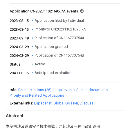
Application CN202311021695.7A events
Application filed by Individual
2023-08-15
Priority to CN202311021695.7A
2023-08-15
Publication of CN116770754A
2023-09-19
Application granted
2024-03-29
Publication of CN116770754B
2024-03-29
Active
Status
Anticipated expiration
2043-08-15
Info
Patent citations (26)
Legal events
Similar documents
Priority and Related Applications
External links
Espacenet
Global Dossier
Discuss
Abstract
本发明涉及道路安全技术领域，尤其涉及一种市政街道用