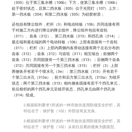
（305）位于第三集水槽（106b）下方，使第三集水槽（106b）
处于密封状态，且第二挡水板（305）位于光照灯（107）上方；
第一挡水板（304）和第二挡水板（305）为硅胶材质；
还包括有降尘组件，栏杆（3）和电动转板（106）共同连接有用
于对施工方向进行降尘的降尘组件，降尘组件包括有齿轮
（311）、齿条（312）、第三挡水板（313）和挡孔块（314）；
最左端和最右端的两个电动转板（106）上部各固接有一个齿轮
（311）；栏杆（3）上部内两侧内各滑动连接有两个左右分布的
齿条（312）；齿条（312）与齿轮（311）相互啮合；前侧两个
齿条（312）共同固接有一个第三挡水板（313）；后侧两个齿条
（312）共同固接有另一个第三挡水板（313）；栏杆（3）上部
两侧各开有若干个喷水孔（3e）；第三挡水板（313）开有若干
个第三出水孔（313a），前方和后方第三出水孔（313a）为错开
状态；两个第三挡水板（313）相向侧各固接有若干个挡孔单元，
前后相邻的两个挡孔单元呈错开状态，挡孔单元由两个挡孔块
（314）组成。
2.根据权利要求1所述的一种市政街道用防撞安全护栏，其
特征在于：保护套（102）外部设有反光条。
3.根据权利要求1所述的一种市政街道用防撞安全护栏，其
特征在于：保护套（102）从前往后看的视角为圆弧型。