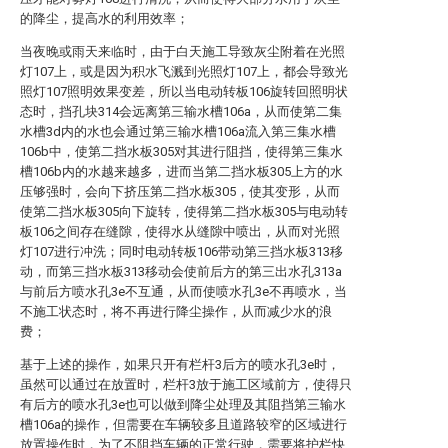
的降尘，提高水的利用效率；
当夜晚或雨天来临时，由于白天施工导致灰尘附着在光照
灯107上，或是因为积水飞溅到光照灯107上，都会导致光
照灯107照明效果变差，所以当电动转板106旋转回照明状
态时，挡孔块314会远离第三输水槽106a，从而使第二集
水槽3d内的水也会通过第三输水槽106a流入第三集水槽
106b中，使第二挡水板305对其进行阻挡，使得第三集水
槽106b内的水越来越多，进而当第二挡水板305上方的水
压够强时，会向下挤压第二挡水板305，使其变形，从而
使第二挡水板305向下旋转，使得第二挡水板305与电动转
板106之间存在缝隙，使得水从缝隙中喷出，从而对光照
灯107进行冲洗；同时电动转板106带动第三挡水板313移
动，而第三挡水板313移动会使前后方的第三出水孔313a
与前后方喷水孔3e不互通，从而使喷水孔3e不再喷水，当
不施工状态时，将不再进行降尘操作，从而减少水的浪
费；
基于上述的操作，如果只开有栏杆3后方的喷水孔3e时，
虽然可以通过在放置时，栏杆3放于施工区域前方，使得只
有后方的喷水孔3e也可以做到降尘处理及其阻挡第三输水
槽106a的操作，但需要在车辆较多且道路较窄的区域进行
放置操作时，为了不阻挡车辆的正常行驶，需要将护栏快