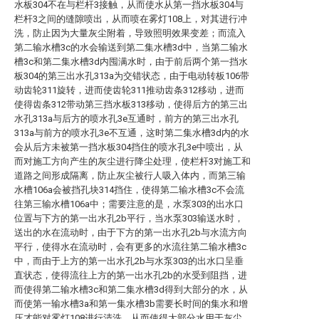
水板304不在与栏杆3接触，从而使水从第一挡水板304与
栏杆3之间的缝隙喷出，从而喷在雾灯108上，对其进行冲
洗，防止因为大量灰尘附着，导致照明效果变差；而流入
第二输水槽3c的水会输送到第二集水槽3d中，当第二输水
槽3c和第二集水槽3d内囤满水时，由于前后两个第一挡水
板304的第三出水孔313a为交错状态，由于电动转板106带
动齿轮311旋转，进而使齿轮311推动齿条312移动，进而
使得齿条312带动第三挡水板313移动，使得后方的第三出
水孔313a与后方的喷水孔3e互通时，前方的第三出水孔
313a与前方的喷水孔3e不互通，这时第二集水槽3d内的水
会从后方未被第一挡水板304挡住的喷水孔3e中喷出，从
而对施工方向产生的灰尘进行降尘处理，使栏杆3对施工和
道路之间形成隔离，防止灰尘被行人吸入体内，而第三输
水槽106a会被挡孔块314挡住，使得第二输水槽3c不会流
往第三输水槽106a中；需要注意的是，水泵303的出水口
位置与下方的第一出水孔2b平行，当水泵303输送水时，
送出的水在流动时，由于下方的第一出水孔2b与水流方向
平行，使得水在流动时，会有更多的水流往第二输水槽3c
中，而由于上方的第一出水孔2b与水泵303的出水口呈垂
直状态，使得流往上方的第一出水孔2b的水受到阻挡，进
而使得第二输水槽3c和第二集水槽3d得到大部分的水，从
而使第一输水槽3a和第一集水槽3b需要长时间的集水和增
压才能对雾灯108进行清洗，从而使得大部分水用于灰尘