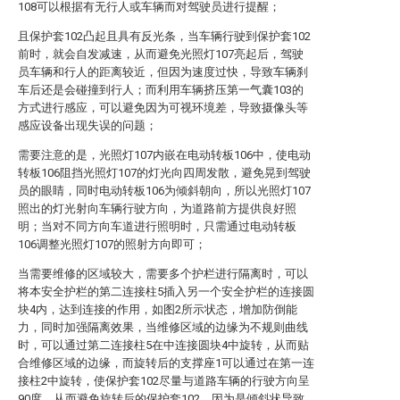
108可以根据有无行人或车辆而对驾驶员进行提醒；
且保护套102凸起且具有反光条，当车辆行驶到保护套102
前时，就会自发减速，从而避免光照灯107亮起后，驾驶
员车辆和行人的距离较近，但因为速度过快，导致车辆刹
车后还是会碰撞到行人；而利用车辆挤压第一气囊103的
方式进行感应，可以避免因为可视环境差，导致摄像头等
感应设备出现失误的问题；
需要注意的是，光照灯107内嵌在电动转板106中，使电动
转板106阻挡光照灯107的灯光向四周发散，避免晃到驾驶
员的眼睛，同时电动转板106为倾斜朝向，所以光照灯107
照出的灯光射向车辆行驶方向，为道路前方提供良好照
明；当对不同方向车道进行照明时，只需通过电动转板
106调整光照灯107的照射方向即可；
当需要维修的区域较大，需要多个护栏进行隔离时，可以
将本安全护栏的第二连接柱5插入另一个安全护栏的连接圆
块4内，达到连接的作用，如图2所示状态，增加防倒能
力，同时加强隔离效果，当维修区域的边缘为不规则曲线
时，可以通过第二连接柱5在中连接圆块4中旋转，从而贴
合维修区域的边缘，而旋转后的支撑座1可以通过在第一连
接柱2中旋转，使保护套102尽量与道路车辆的行驶方向呈
90度，从而避免旋转后的保护套102，因为是倾斜状导致