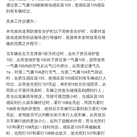
通过第二气囊104膨胀推动感应器105，使感应器105感应
到有车辆经过。
具体工作步骤为：
本市政街道用防撞安全护栏以下简称安全护栏，当要对道
路或道路旁的设施等进行维修时，直接将本发明放置在维
修的范围之外既可；
当车辆在左方支撑座1前方经过时，会向下挤压保护套
102，从而使保护套102向下挤压第一气囊103，进而使第
一气囊103内的空气从出气口中挤出，从而通过通气孔
1a，对第二气囊104进行充气，当第二气囊104充气鼓起
时，会挤压感应器105，使感应器105感应到有车辆或行人
经过，从而使光照灯107亮起，将栏杆3前方区域照亮，从
而防止可视环境差时，车辆之间发生碰撞及剐蹭到行人；
而当出现暴雨等情况，导致可视范围小时，当感应器105
感应到行人或车辆经过时，雾灯108会亮起，而因为雾灯
108具有强的穿透性，使得后方车辆可以看到前方雾灯108
亮起，使驾驶员可以判断出前方有行人或车辆，从而使后
方车辆行驶的更加小心，起到了提醒的作用；而当光照灯
107和雾灯108亮起一段时间后，感应器105不再被触发
时，光照灯107和雾灯108将会熄灭，使光照灯107和雾灯