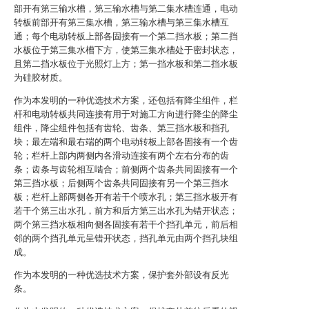
部开有第三输水槽，第三输水槽与第二集水槽连通，电动
转板前部开有第三集水槽，第三输水槽与第三集水槽互
通；每个电动转板上部各固接有一个第二挡水板；第二挡
水板位于第三集水槽下方，使第三集水槽处于密封状态，
且第二挡水板位于光照灯上方；第一挡水板和第二挡水板
为硅胶材质。
作为本发明的一种优选技术方案，还包括有降尘组件，栏
杆和电动转板共同连接有用于对施工方向进行降尘的降尘
组件，降尘组件包括有齿轮、齿条、第三挡水板和挡孔
块；最左端和最右端的两个电动转板上部各固接有一个齿
轮；栏杆上部内两侧内各滑动连接有两个左右分布的齿
条；齿条与齿轮相互啮合；前侧两个齿条共同固接有一个
第三挡水板；后侧两个齿条共同固接有另一个第三挡水
板；栏杆上部两侧各开有若干个喷水孔；第三挡水板开有
若干个第三出水孔，前方和后方第三出水孔为错开状态；
两个第三挡水板相向侧各固接有若干个挡孔单元，前后相
邻的两个挡孔单元呈错开状态，挡孔单元由两个挡孔块组
成。
作为本发明的一种优选技术方案，保护套外部设有反光
条。