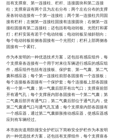
括有支撑座、第一连接柱、栏杆、连接圆块和第二连接
柱；支撑座设有两个且为左右分布；两个左右分布的支撑
座各转动连接有一个第一连接柱；两个第一连接柱共同固
接有栏杆；左侧第一连接柱固接有连接圆块；右侧第一连
接柱固接有第二连接柱；还包括有电动转板、光照灯和雾
灯；栏杆安装有若干个电动转板；电动转板呈倾斜朝向；
每个电动转板前侧各固接有一个光照灯；栏杆上部两侧各
固接有一个雾灯。
作为本发明的一种优选技术方案，还包括有感应组件，每
个支撑座各连接有一个用于对来往车辆进行感应的感应组
件，感应组件包括有连接板、保护套、第一气囊、第二气
囊和感应器；每个第一连接柱前部各固接有一个连接板；
每个连接板各固接有一个保护套；每个连接板上部各固接
有一个第一气囊；第一气囊后部开有出气口；支撑座前部
开有通气孔；每个支撑座内部各固接有一个第二气囊；第
二气囊后部开有通气口，第二气囊后部位于通气孔内，使
第二气囊通气口与通气孔互通；每个支撑座内部各固接有
一个感应器，通过第二气囊膨胀推动感应器，使感应器感
应到有车辆经过。
本市政街道用防撞安全护栏以下简称安全护栏作为本发明
的一种优选技术方案，还包括有支撑组件，每个支撑座各