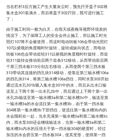
当在栏杆3后方施工产生大量灰尘时，预先拧开盖子302将
集水盒301装满水，而后将盖子302拧回，既可进行施工
了；
由于施工时间一般为白天，在雨天或夜晚等视野环境差的
情况下，为了保障工人的安全会停止施工，所以施工时光
照灯107将不会被使用，而这时电动转板106会带动光照灯
107以俯视的角度顺时针旋转，旋转成纵向状态，而电动
转板106也会带动齿轮311以俯视的角度顺时针旋转，而齿
轮311旋转会推动前后两个齿条312移动，从而带动前后两
个第三挡水板313分别左右移动，从而使两个第三挡水板
313带动其连接的挡孔块314移动，使靠近第三输水槽106a
的挡孔块314，将第三输水槽106a挡住，同时水泵303开始
通过流水孔301b吸入集水盒301中的水，而后从出水口输
送至上下两个第一出水孔2b中，而后通过上下两个第一出
水孔2b输送至第一输水槽3a和第二输水槽3c中，输送至第
一输水槽3a的水会流往第一集水槽3b，由于第一挡水板
304将第一集水槽3b下部挡住，使流往第一集水槽3b内的
水会囤积在一起，当水充满第一输水槽3a和第二输水槽3c
内，而水泵303还会继续输送水，当第一输水槽3a和第二
输水槽3c内水的压强大于第一挡水板304的硬度时，经过
加压的水会挤压第一挡水板304，使其变形，使得第一挡