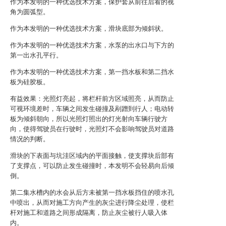
作为本发明的一种优选技术方案，保护套从前往后看的视
角为圆弧型。
作为本发明的一种优选技术方案，滑块底部为倾斜状。
作为本发明的一种优选技术方案，水泵的出水口与下方的
第一出水孔平行。
作为本发明的一种优选技术方案，第一挡水板和第二挡水
板为硅胶板。
有益效果：光照灯亮起，将栏杆前方区域照亮，从而防止
可视环境差时，车辆之间发生碰撞及剐蹭到行人；电动转
板为倾斜朝向，所以光照灯照出的灯光射向车辆行驶方
向，使得驾驶员在行驶时，光照灯不会影响驾驶员对道路
情况的判断。
滑块的下表面与坑洼区域内的平面接触，使支撑块后部有
了支撑点，可以防止发生碰撞时，本发明不会轻易向后倾
倒。
第二集水槽内的水会从后方未被第一挡水板挡住的喷水孔
中喷出，从而对施工方向产生的灰尘进行降尘处理，使栏
杆对施工和道路之间形成隔离，防止灰尘被行人吸入体
内。