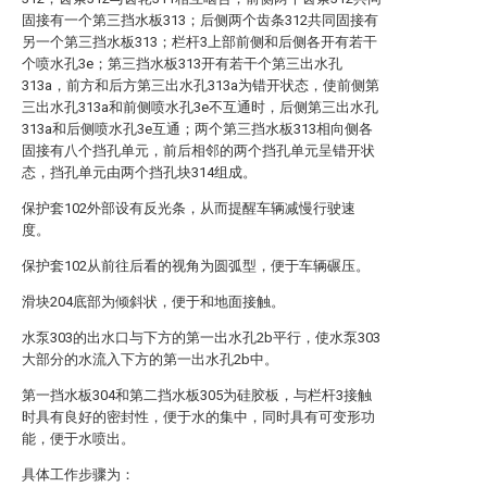
固接有一个第三挡水板313；后侧两个齿条312共同固接有
另一个第三挡水板313；栏杆3上部前侧和后侧各开有若干
个喷水孔3e；第三挡水板313开有若干个第三出水孔
313a，前方和后方第三出水孔313a为错开状态，使前侧第
三出水孔313a和前侧喷水孔3e不互通时，后侧第三出水孔
313a和后侧喷水孔3e互通；两个第三挡水板313相向侧各
固接有八个挡孔单元，前后相邻的两个挡孔单元呈错开状
态，挡孔单元由两个挡孔块314组成。
保护套102外部设有反光条，从而提醒车辆减慢行驶速
度。
保护套102从前往后看的视角为圆弧型，便于车辆碾压。
滑块204底部为倾斜状，便于和地面接触。
水泵303的出水口与下方的第一出水孔2b平行，使水泵303
大部分的水流入下方的第一出水孔2b中。
第一挡水板304和第二挡水板305为硅胶板，与栏杆3接触
时具有良好的密封性，便于水的集中，同时具有可变形功
能，便于水喷出。
具体工作步骤为：