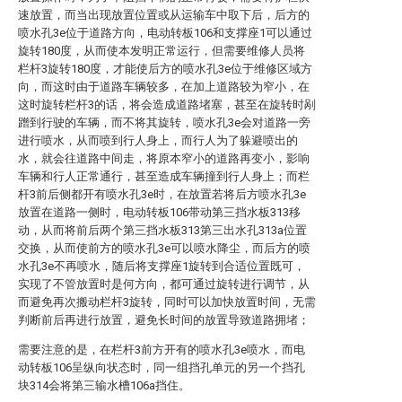
速放置，而当出现放置位置或从运输车中取下后，后方的
喷水孔3e位于道路方向，电动转板106和支撑座1可以通过
旋转180度，从而使本发明正常运行，但需要维修人员将
栏杆3旋转180度，才能使后方的喷水孔3e位于维修区域方
向，而这时由于道路车辆较多，在加上道路较为窄小，在
这时旋转栏杆3的话，将会造成道路堵塞，甚至在旋转时剐
蹭到行驶的车辆，而不将其旋转，喷水孔3e会对道路一旁
进行喷水，从而喷到行人身上，而行人为了躲避喷出的
水，就会往道路中间走，将原本窄小的道路再变小，影响
车辆和行人正常通行，甚至造成车辆撞到行人身上；而栏
杆3前后侧都开有喷水孔3e时，在放置若将后方喷水孔3e
放置在道路一侧时，电动转板106带动第三挡水板313移
动，从而将前后两个第三挡水板313第三出水孔313a位置
交换，从而使前方的喷水孔3e可以喷水降尘，而后方的喷
水孔3e不再喷水，随后将支撑座1旋转到合适位置既可，
实现了不管放置时是何方向，都可通过旋转进行调节，从
而避免再次搬动栏杆3旋转，同时可以加快放置时间，无需
判断前后再进行放置，避免长时间的放置导致道路拥堵；
需要注意的是，在栏杆3前方开有的喷水孔3e喷水，而电
动转板106呈纵向状态时，同一组挡孔单元的另一个挡孔
块314会将第三输水槽106a挡住。