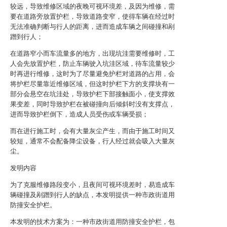
较远，导致维修区域的夜晚可视环境差，及因为维修，需
要在道路旁放置护栏，导致道路变窄，使得车辆在经过时
无法准确判断与行人的距离，进而造成车辆之间碰撞和剐
蹭到行人；
在道路窄小而车流量多的地方，出现坑洼需要维修时，工
人会先放置护栏，防止车辆驶入坑洼区域，待车流量较少
时再进行维修，这时为了尽量避免护栏对道路的占用，会
将护栏尽量靠近维修区域，但这时护栏下方的支撑块有一
部分会悬空在坑洼处，导致护栏下部接触面小，使支撑效
果变差，同时导致护栏在被碰撞向后倾斜时没有支撑点，
进而导致护栏倒下，造成人员受伤或车辆受损；
而在进行施工时，会有大量灰尘产生，而由于施工时间又
较短，通常不会配备降尘设备，行人经过就会吸入大量灰
尘。
发明内容
为了克服维修路段变小，且夜间可视环境差时，易造成车
辆碰撞及剐蹭到行人的缺点，本发明提供一种市政街道用
防撞安全护栏。
本发明的技术方案为：一种市政街道用防撞安全护栏，包