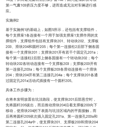
第一气囊103挤压力度不够，进而造成无法对车辆进行感
应。
实施例2
基于实施例1的基础上，如图5所示，还包括有支撑组件，
每个支撑座1各连接有一个用于加强支撑座1支撑作用的支
撑组件，支撑组件包括有支撑块201、转动块202、支撑板
203、滑块204和圆杆205；每个第一连接柱2后部下侧各固
接有一个支撑块201；支撑块201开有若干个固定孔201a；
每个第一连接柱2后部上侧各固接有一个转动块202；每个
转动块202各转动连接有一个支撑板203；支撑板203开有
第一连接孔203a；每个支撑板203各滑动连接有一个滑块
204；滑块204开有第二连接孔204a；每个支撑块201各通
过固定孔201a活动式插接有一个圆杆205。
具体工作步骤为：
在将本发明放置在坑洼路段，使支撑块201后部悬空时，
先将圆杆205拔出，而后推动滑块204沿着支撑板203向下
移动，使滑块204的下表面与坑洼区域内的平面接触，而
后再将圆杆205依次插入固定孔201a、第一连接孔203a和
第二连接孔204a中，使支撑块201、支撑板203和滑块204