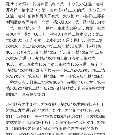
孔2b；水泵303的出水管与每个第一出水孔2b连通；栏杆3
开有第一输水槽3a；第一输水槽3a与上方的第一出水孔2b
连通；栏杆3前侧和后侧开有第一集水槽3b；栏杆3上部前
侧和后侧各固接有一个第一挡水板304；第一挡水板304位
于第一集水槽3b下方，使第一集水槽3b密封，且第一挡水
板304位于雾灯108上方；栏杆3开有第二输水槽3c；第二
输水槽3c与下方的第一出水孔2b互通；栏杆3开有第二集
水槽3d；第二输水槽3c与第二集水槽3d互通；电动转板
106上部开有第三输水槽106a，第三输水槽106a与第二集
水槽3d连通，电动转板106前侧上部开有第三集水槽
106b，第三输水槽106a与第三集水槽106b互通；每个电
动转板106前侧上部各固接有一个第二挡水板305；第二挡
水板305位于第三集水槽106b下方，使第三集水槽106b处
于密封状态，且第二挡水板305位于光照灯107上方；第一
挡水板304和第二挡水板305为硅胶材质，具有良好密封性
的同时，具有形变能力。
还包括有降尘组件，栏杆3和电动转板106共同连接有用于
对施工方向进行降尘的降尘组件，降尘组件包括有齿轮
311、齿条312、第三挡水板313和挡孔块314；最左端和最
右端的两个电动转板106上部各固接有一个齿轮311；栏杆
3上部前侧和内后侧各滑动连接有两个左右分布的齿条
312；齿条312与齿轮311相互啮合；前侧两个齿条312共同