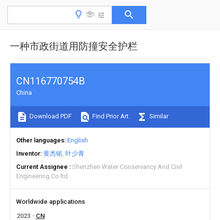
一种市政街道用防撞安全护栏
CN116770754B
China
Download PDF
Find Prior Art
Similar
Other languages
English
Inventor
黄杰铭
叶少青
Current Assignee
Shenzhen Water Conservancy And Civil
Engineering Co ltd
Worldwide applications
2023
CN