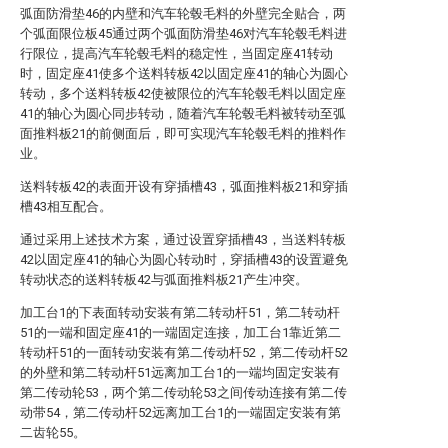
弧面防滑垫46的内壁和汽车轮毂毛料的外壁完全贴合，两
个弧面限位板45通过两个弧面防滑垫46对汽车轮毂毛料进
行限位，提高汽车轮毂毛料的稳定性，当固定座41转动
时，固定座41使多个送料转板42以固定座41的轴心为圆心
转动，多个送料转板42使被限位的汽车轮毂毛料以固定座
41的轴心为圆心同步转动，随着汽车轮毂毛料被转动至弧
面推料板21的前侧面后，即可实现汽车轮毂毛料的推料作
业。
送料转板42的表面开设有穿插槽43，弧面推料板21和穿插
槽43相互配合。
通过采用上述技术方案，通过设置穿插槽43，当送料转板
42以固定座41的轴心为圆心转动时，穿插槽43的设置避免
转动状态的送料转板42与弧面推料板21产生冲突。
加工台1的下表面转动安装有第二转动杆51，第二转动杆
51的一端和固定座41的一端固定连接，加工台1靠近第二
转动杆51的一面转动安装有第二传动杆52，第二传动杆52
的外壁和第二转动杆51远离加工台1的一端均固定安装有
第二传动轮53，两个第二传动轮53之间传动连接有第二传
动带54，第二传动杆52远离加工台1的一端固定安装有第
二齿轮55。