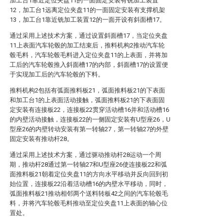
加工台1靠近定位夹盘11的一面固定安装有铣加工装置
12，加工台1远离定位夹盘11的一面固定安装有支撑机架
13，加工台1靠近铣加工装置12的一面开设有斜面槽17。
通过采用上述技术方案，通过设置斜面槽17，当定位夹盘
11上表面汽车轮毂的加工结束后，推料机构2推动汽车轮
毂毛料，汽车轮毂毛料进入定位夹盘11的上表面，并将加
工后的汽车轮毂推入斜面槽17的内部，斜面槽17的设置便
于实现加工后的汽车轮毂的下料。
推料机构2包括有弧面推料板21，弧面推料板21的下表面
和加工台1的上表面活动接触，弧面推料板21的下表面固
定安装有连接板22，连接板22贯穿活动槽16并和活动槽16
的内壁活动接触，连接板22的一侧固定安装有U型座26，U
型座26的内壁转动安装有第一转轴27，第一转轴27的外壁
固定安装有推动杆28。
通过采用上述技术方案，通过驱动推动杆28运动一个周
期，推动杆28通过第一转轴27和U型座26使连接板22和弧
面推料板21朝着定位夹盘11的方向水平移动并反向回到初
始位置，连接板22沿着活动槽16的内壁水平移动，同时，
弧面推料板21推动相邻两个送料转板42之间的汽车轮毂毛
料，并将汽车轮毂毛料推动至定位夹盘11上表面的轴心位
置处。