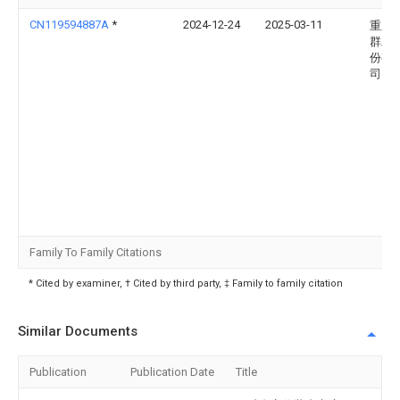
CN119594887A
*
2024-12-24
2025-03-11
重庆
群工
份有
司
Family To Family Citations
* Cited by examiner, † Cited by third party, ‡ Family to family citation
Similar Documents
Publication
Publication Date
Title