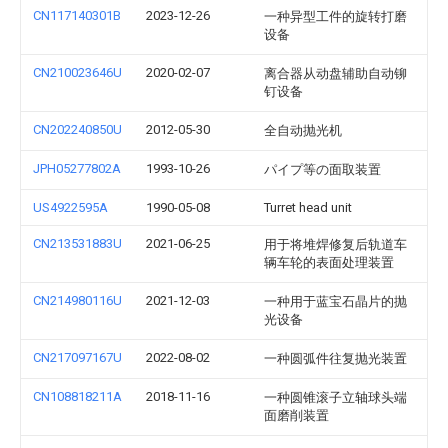
CN117140301B
2023-12-26
一种异型工件的旋转打磨
设备
CN210023646U
2020-02-07
离合器从动盘辅助自动铆
钉设备
CN202240850U
2012-05-30
全自动抛光机
JPH05277802A
1993-10-26
パイプ等の面取装置
US4922595A
1990-05-08
Turret head unit
CN213531883U
2021-06-25
用于将堆焊修复后轨道车
辆车轮的表面处理装置
CN214980116U
2021-12-03
一种用于蓝宝石晶片的抛
光设备
CN217097167U
2022-08-02
一种圆弧件往复抛光装置
CN108818211A
2018-11-16
一种圆锥滚子立轴球头端
面磨削装置