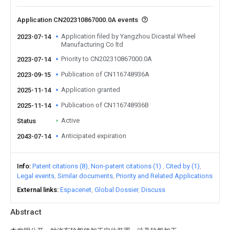
Application CN202310867000.0A events
Application filed by Yangzhou Dicastal Wheel
2023-07-14
Manufacturing Co ltd
Priority to CN202310867000.0A
2023-07-14
Publication of CN116748936A
2023-09-15
Application granted
2025-11-14
Publication of CN116748936B
2025-11-14
Active
Status
Anticipated expiration
2043-07-14
Info
Patent citations (8)
Non-patent citations (1)
Cited by (1)
Legal events
Similar documents
Priority and Related Applications
External links
Espacenet
Global Dossier
Discuss
Abstract