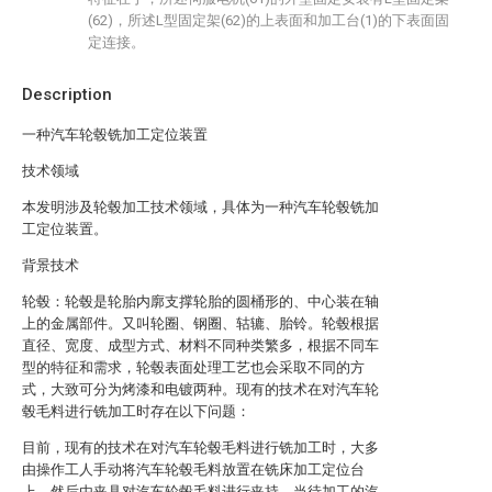
(62)，所述L型固定架(62)的上表面和加工台(1)的下表面固
定连接。
Description
一种汽车轮毂铣加工定位装置
技术领域
本发明涉及轮毂加工技术领域，具体为一种汽车轮毂铣加
工定位装置。
背景技术
轮毂：轮毂是轮胎内廓支撑轮胎的圆桶形的、中心装在轴
上的金属部件。又叫轮圈、钢圈、轱辘、胎铃。轮毂根据
直径、宽度、成型方式、材料不同种类繁多，根据不同车
型的特征和需求，轮毂表面处理工艺也会采取不同的方
式，大致可分为烤漆和电镀两种。现有的技术在对汽车轮
毂毛料进行铣加工时存在以下问题：
目前，现有的技术在对汽车轮毂毛料进行铣加工时，大多
由操作工人手动将汽车轮毂毛料放置在铣床加工定位台
上，然后由夹具对汽车轮毂毛料进行夹持，当待加工的汽