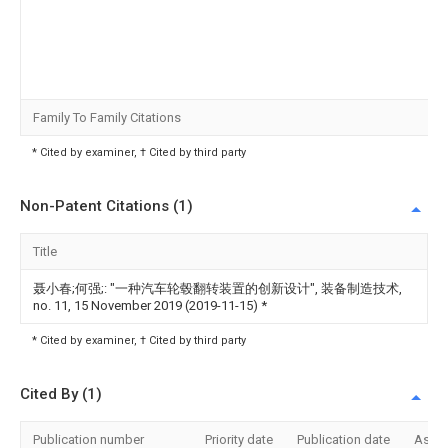
Family To Family Citations
* Cited by examiner, † Cited by third party
Non-Patent Citations (1)
Title
聂小春;何强;: "一种汽车轮毂翻转装置的创新设计", 装备制造技术,
no. 11, 15 November 2019 (2019-11-15)
*
* Cited by examiner, † Cited by third party
Cited By (1)
Publication number
Priority date
Publication date
Assi