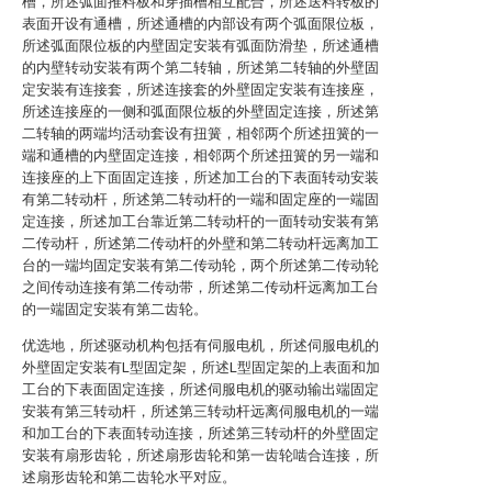
槽，所述弧面推料板和穿插槽相互配合，所述送料转板的
表面开设有通槽，所述通槽的内部设有两个弧面限位板，
所述弧面限位板的内壁固定安装有弧面防滑垫，所述通槽
的内壁转动安装有两个第二转轴，所述第二转轴的外壁固
定安装有连接套，所述连接套的外壁固定安装有连接座，
所述连接座的一侧和弧面限位板的外壁固定连接，所述第
二转轴的两端均活动套设有扭簧，相邻两个所述扭簧的一
端和通槽的内壁固定连接，相邻两个所述扭簧的另一端和
连接座的上下面固定连接，所述加工台的下表面转动安装
有第二转动杆，所述第二转动杆的一端和固定座的一端固
定连接，所述加工台靠近第二转动杆的一面转动安装有第
二传动杆，所述第二传动杆的外壁和第二转动杆远离加工
台的一端均固定安装有第二传动轮，两个所述第二传动轮
之间传动连接有第二传动带，所述第二传动杆远离加工台
的一端固定安装有第二齿轮。
优选地，所述驱动机构包括有伺服电机，所述伺服电机的
外壁固定安装有L型固定架，所述L型固定架的上表面和加
工台的下表面固定连接，所述伺服电机的驱动输出端固定
安装有第三转动杆，所述第三转动杆远离伺服电机的一端
和加工台的下表面转动连接，所述第三转动杆的外壁固定
安装有扇形齿轮，所述扇形齿轮和第一齿轮啮合连接，所
述扇形齿轮和第二齿轮水平对应。