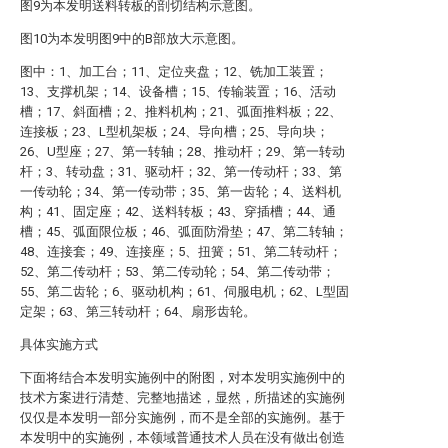
图9为本发明送料转板的剖切结构示意图。
图10为本发明图9中的B部放大示意图。
图中：1、加工台；11、定位夹盘；12、铣加工装置；
13、支撑机架；14、设备槽；15、传输装置；16、活动
槽；17、斜面槽；2、推料机构；21、弧面推料板；22、
连接板；23、L型机架板；24、导向槽；25、导向块；
26、U型座；27、第一转轴；28、推动杆；29、第一转动
杆；3、转动盘；31、驱动杆；32、第一传动杆；33、第
一传动轮；34、第一传动带；35、第一齿轮；4、送料机
构；41、固定座；42、送料转板；43、穿插槽；44、通
槽；45、弧面限位板；46、弧面防滑垫；47、第二转轴；
48、连接套；49、连接座；5、扭簧；51、第二转动杆；
52、第二传动杆；53、第二传动轮；54、第二传动带；
55、第二齿轮；6、驱动机构；61、伺服电机；62、L型固
定架；63、第三转动杆；64、扇形齿轮。
具体实施方式
下面将结合本发明实施例中的附图，对本发明实施例中的
技术方案进行清楚、完整地描述，显然，所描述的实施例
仅仅是本发明一部分实施例，而不是全部的实施例。基于
本发明中的实施例，本领域普通技术人员在没有做出创造