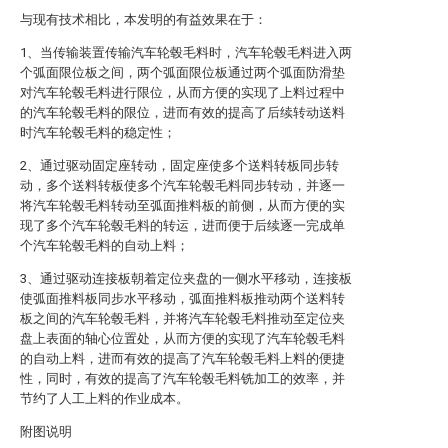
与现有技术相比，本发明的有益效果在于：
1、当传输装置传输汽车轮毂毛料时，汽车轮毂毛料进入两
个弧面限位板之间，两个弧面限位板通过两个弧面防滑垫
对汽车轮毂毛料进行限位，从而方便的实现了上料过程中
的汽车轮毂毛料的限位，进而有效的提高了后续转动送料
时汽车轮毂毛料的稳定性；
2、通过驱动固定座转动，固定座使多个送料转板同步转
动，多个送料转板使多个汽车轮毂毛料同步转动，并逐一
将汽车轮毂毛料转动至弧面推料板的前侧，从而方便的实
现了多个汽车轮毂毛料的转运，进而便于后续逐一完成单
个汽车轮毂毛料的自动上料；
3、通过驱动连接板朝着定位夹盘的一侧水平移动，连接板
使弧面推料板同步水平移动，弧面推料板推动两个送料转
板之间的汽车轮毂毛料，并将汽车轮毂毛料推动至定位夹
盘上表面的轴心位置处，从而方便的实现了汽车轮毂毛料
的自动上料，进而有效的提高了汽车轮毂毛料上料的便捷
性，同时，有效的提高了汽车轮毂毛料铣加工的效率，并
节约了人工上料的作业成本。
附图说明