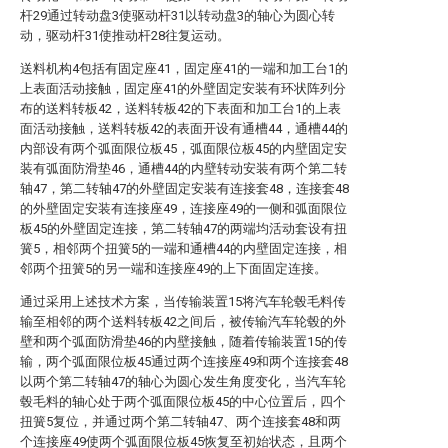
杆29通过转动盘3使驱动杆31以转动盘3的轴心为圆心转
动，驱动杆31使推动杆28往复运动。
送料机构4包括有固定座41，固定座41的一端和加工台1的
上表面活动接触，固定座41的外壁固定安装有环状阵列分
布的送料转板42，送料转板42的下表面和加工台1的上表
面活动接触，送料转板42的表面开设有通槽44，通槽44的
内部设有两个弧面限位板45，弧面限位板45的内壁固定安
装有弧面防滑垫46，通槽44的内壁转动安装有两个第二转
轴47，第二转轴47的外壁固定安装有连接套48，连接套48
的外壁固定安装有连接座49，连接座49的一侧和弧面限位
板45的外壁固定连接，第二转轴47的两端均活动套设有扭
簧5，相邻两个扭簧5的一端和通槽44的内壁固定连接，相
邻两个扭簧5的另一端和连接座49的上下面固定连接。
通过采用上述技术方案，当传输装置15将汽车轮毂毛料传
输至相邻的两个送料转板42之间后，被传输汽车轮毂的外
壁和两个弧面防滑垫46的内壁接触，随着传输装置15的传
输，两个弧面限位板45通过两个连接座49和两个连接套48
以两个第二转轴47的轴心为圆心发生角度变化，当汽车轮
毂毛料的轴心处于两个弧面限位板45的中心位置后，四个
扭簧5复位，并通过两个第二转轴47、两个连接套48和两
个连接座49使两个弧面限位板45恢复至初始状态，且两个