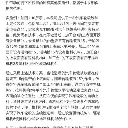
性劳动前提下所获得的所有其他实施例，都属于本发明保
护的范围。
实施例：如图1-10所示，本发明提供了一种汽车轮毂铣加
工定位装置，包括加工台1，加工台1的上表面固定安装有
定位夹盘11，定位夹盘11能够对汽车轮毂毛料进行夹持定
位，此为现有技术，在此不做赘述，加工台1的上表面开设
有设备槽14，设备槽14的内壁设置有传输装置15，传输装
置15的传输带和加工台1的上表面水平对齐，加工台1的表
面开设有活动槽16，活动槽16内设有推料机构2，加工台1
的上表面设有送料机构4，加工台1的下表面设有用于推料
机构2及送料机构4的驱动机构6。
通过采用上述技术方案，当锻造后的汽车轮毂被放置在传
输装置15传输带的上表面后，随着传输装置15的作业，传
输带将汽车轮毂传输至加工台1的上表面，通过设置推料机
构2，推料机构2将单个汽车轮毂水平推动至定位夹盘11上
表面的轴心位置处，从而方便的实现了汽车轮毂的自动上
料，通过设置送料机构4，送料机构4便于实现多个汽车轮
毂的转动，便于推料机构2推动单个汽车轮毂，从而方便的
实现了汽车轮毂的连续性送料，通过设置驱动机构6，驱动
机构6使推料机构2及送料机构4配合作业。