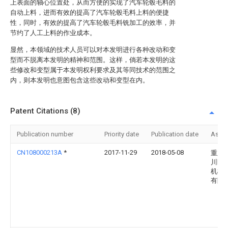
上表面的轴心位置处，从而方便的实现了汽车轮毂毛料的
自动上料，进而有效的提高了汽车轮毂毛料上料的便捷
性，同时，有效的提高了汽车轮毂毛料铣加工的效率，并
节约了人工上料的作业成本。
显然，本领域的技术人员可以对本发明进行各种改动和变
型而不脱离本发明的精神和范围。这样，倘若本发明的这
些修改和变型属于本发明权利要求及其等同技术的范围之
内，则本发明也意图包含这些改动和变型在内。
Patent Citations (8)
Publication number
Priority date
Publication date
Assi
CN108000213A
*
2017-11-29
2018-05-08
重庆
川区
机械
有限