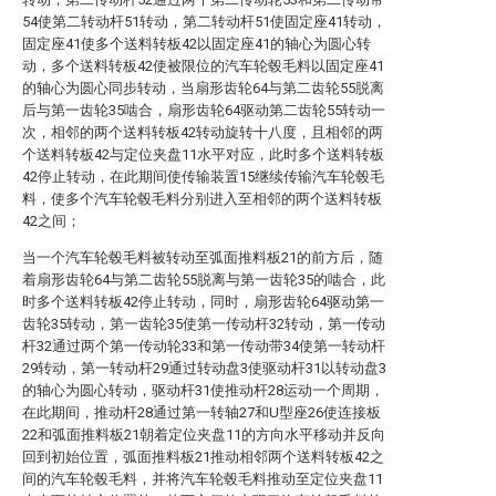
54使第二转动杆51转动，第二转动杆51使固定座41转动，
固定座41使多个送料转板42以固定座41的轴心为圆心转
动，多个送料转板42使被限位的汽车轮毂毛料以固定座41
的轴心为圆心同步转动，当扇形齿轮64与第二齿轮55脱离
后与第一齿轮35啮合，扇形齿轮64驱动第二齿轮55转动一
次，相邻的两个送料转板42转动旋转十八度，且相邻的两
个送料转板42与定位夹盘11水平对应，此时多个送料转板
42停止转动，在此期间使传输装置15继续传输汽车轮毂毛
料，使多个汽车轮毂毛料分别进入至相邻的两个送料转板
42之间；
当一个汽车轮毂毛料被转动至弧面推料板21的前方后，随
着扇形齿轮64与第二齿轮55脱离与第一齿轮35的啮合，此
时多个送料转板42停止转动，同时，扇形齿轮64驱动第一
齿轮35转动，第一齿轮35使第一传动杆32转动，第一传动
杆32通过两个第一传动轮33和第一传动带34使第一转动杆
29转动，第一转动杆29通过转动盘3使驱动杆31以转动盘3
的轴心为圆心转动，驱动杆31使推动杆28运动一个周期，
在此期间，推动杆28通过第一转轴27和U型座26使连接板
22和弧面推料板21朝着定位夹盘11的方向水平移动并反向
回到初始位置，弧面推料板21推动相邻两个送料转板42之
间的汽车轮毂毛料，并将汽车轮毂毛料推动至定位夹盘11