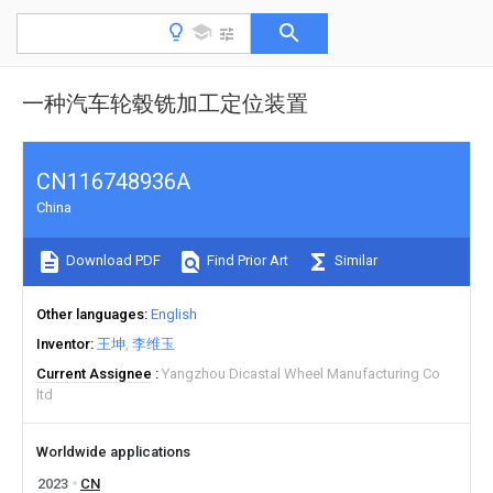
一种汽车轮毂铣加工定位装置
CN116748936A
China
Download PDF
Find Prior Art
Similar
Other languages
English
Inventor
王坤
李维玉
Current Assignee
Yangzhou Dicastal Wheel Manufacturing Co
ltd
Worldwide applications
2023
CN