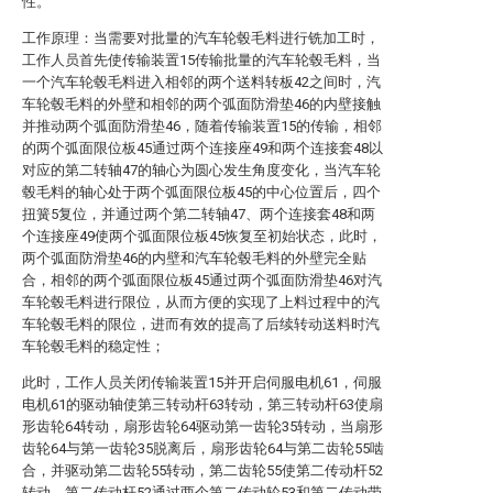
性。
工作原理：当需要对批量的汽车轮毂毛料进行铣加工时，
工作人员首先使传输装置15传输批量的汽车轮毂毛料，当
一个汽车轮毂毛料进入相邻的两个送料转板42之间时，汽
车轮毂毛料的外壁和相邻的两个弧面防滑垫46的内壁接触
并推动两个弧面防滑垫46，随着传输装置15的传输，相邻
的两个弧面限位板45通过两个连接座49和两个连接套48以
对应的第二转轴47的轴心为圆心发生角度变化，当汽车轮
毂毛料的轴心处于两个弧面限位板45的中心位置后，四个
扭簧5复位，并通过两个第二转轴47、两个连接套48和两
个连接座49使两个弧面限位板45恢复至初始状态，此时，
两个弧面防滑垫46的内壁和汽车轮毂毛料的外壁完全贴
合，相邻的两个弧面限位板45通过两个弧面防滑垫46对汽
车轮毂毛料进行限位，从而方便的实现了上料过程中的汽
车轮毂毛料的限位，进而有效的提高了后续转动送料时汽
车轮毂毛料的稳定性；
此时，工作人员关闭传输装置15并开启伺服电机61，伺服
电机61的驱动轴使第三转动杆63转动，第三转动杆63使扇
形齿轮64转动，扇形齿轮64驱动第一齿轮35转动，当扇形
齿轮64与第一齿轮35脱离后，扇形齿轮64与第二齿轮55啮
合，并驱动第二齿轮55转动，第二齿轮55使第二传动杆52
转动，第二传动杆52通过两个第二传动轮53和第二传动带