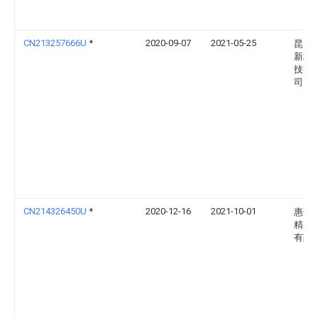
CN213257666U
*
2020-09-07
2021-05-25
昆山
新材
技有
司
CN214326450U
*
2020-12-16
2021-10-01
惠州
精密
有限