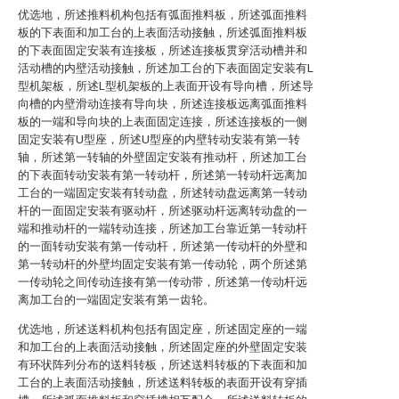
优选地，所述推料机构包括有弧面推料板，所述弧面推料
板的下表面和加工台的上表面活动接触，所述弧面推料板
的下表面固定安装有连接板，所述连接板贯穿活动槽并和
活动槽的内壁活动接触，所述加工台的下表面固定安装有L
型机架板，所述L型机架板的上表面开设有导向槽，所述导
向槽的内壁滑动连接有导向块，所述连接板远离弧面推料
板的一端和导向块的上表面固定连接，所述连接板的一侧
固定安装有U型座，所述U型座的内壁转动安装有第一转
轴，所述第一转轴的外壁固定安装有推动杆，所述加工台
的下表面转动安装有第一转动杆，所述第一转动杆远离加
工台的一端固定安装有转动盘，所述转动盘远离第一转动
杆的一面固定安装有驱动杆，所述驱动杆远离转动盘的一
端和推动杆的一端转动连接，所述加工台靠近第一转动杆
的一面转动安装有第一传动杆，所述第一传动杆的外壁和
第一转动杆的外壁均固定安装有第一传动轮，两个所述第
一传动轮之间传动连接有第一传动带，所述第一传动杆远
离加工台的一端固定安装有第一齿轮。
优选地，所述送料机构包括有固定座，所述固定座的一端
和加工台的上表面活动接触，所述固定座的外壁固定安装
有环状阵列分布的送料转板，所述送料转板的下表面和加
工台的上表面活动接触，所述送料转板的表面开设有穿插