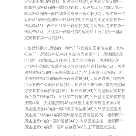
定安装有驱动杆(31)，所述驱动杆(31)远离转动盘(3)的一
端和推动杆(28)的一端转动连接，所述加工台(1)靠近第一
转动杆(29)的一面转动安装有第一传动杆(32)，所述第一传
动杆(32)的外壁和第一转动杆(29)的外壁均固定安装有第一
传动轮(33)，两个所述第一传动轮(33)之间传动连接有第一
传动带(34)，所述第一传动杆(32)远离加工台(1)的一端固
定安装有第一齿轮(35)。
6.如权利要求5所述的一种汽车轮毂铣加工定位装置，其特
征在于，所述送料机构(4)包括有固定座(41)，所述固定座
(41)的一端和加工台(1)的上表面活动接触，所述固定座
(41)的外壁固定安装有环状阵列分布的送料转板(42)，所述
送料转板(42)的下表面和加工台(1)的上表面活动接触，所
述送料转板(42)的表面开设有通槽(44)，所述通槽(44)的内
部设有两个弧面限位板(45)，所述弧面限位板(45)的内壁固
定安装有弧面防滑垫(46)，所述通槽(44)的内壁转动安装有
两个第二转轴(47)，所述第二转轴(47)的外壁固定安装有连
接套(48)，所述连接套(48)的外壁固定安装有连接座(49)，
所述连接座(49)的一侧和弧面限位板(45)的外壁固定连接，
所述第二转轴(47)的两端均活动套设有扭簧(5)，相邻两个
所述扭簧(5)的一端和通槽(44)的内壁固定连接，相邻两个
所述扭簧(5)的另一端和连接座(49)的上下面固定连接。