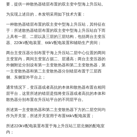
要，提供一种散热器错层布置的双主变中型海上升压站。
为实现上述目的，本发明采用如下技术方案：
一种散热器错层布置的双主变中型海上升压站，其特征在
于：所述散热器错层布置的双主变中型海上升压站自下而
上具有一层、二层以及三层的三层结构，包括两台主变压
器、220kV配电装置、66kV配电装置和辅助生产房间；
两台主变压器分别布置于海上升压站二层中心位置的两间
主变室内，两间主变室占据二、层通高；两台主变压器的
外侧附近分别设有第一主变散热器和第二主变散热器，第
一主变散热器和第二主变散热器分别错层布置于三层西
侧、东侧室外平台上；
通常情况下，变压器或者高抗的本体和散热器布置在相同
层平台，这里所述的错层是指将变压器或者高抗的本体和
散热器分别布置在升压站平台的不同层平台。
所述第一主变散热器和第二主变散热器下方的二层空间均
作为开关室，所述开关室用于布置66kV配电装置；
所述220kV配电装置布置于海上升压站三层北侧的配电室
内；