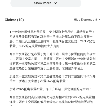
Show more
Claims
(10)
Hide Dependent
1.一种散热器错层布置的双主变中型海上升压站，其特征在于：
所述散热器错层布置的双主变中型海上升压站自下而上具有一
层、二层以及三层的三层结构，包括两台主变压器、220kV配电
装置、66kV配电装置和辅助生产房间；
两台主变压器分别布置于海上升压站二层中心位置的两间主变室
内，两间主变室占据二、层通高；两台主变压器的外侧附近分别
设有第一主变散热器和第二主变散热器，第一主变散热器和第二
主变散热器分别错层布置于三层西侧、东侧室外平台上；
所述第一主变散热器和第二主变散热器下方的二层空间均作为开
关室，所述开关室用于布置66kV配电装置；
所述220kV配电装置布置于海上升压站三层北侧的配电室内；
两台主变压器的高压侧经电力电缆与相对应的220kV配电装置相
连接，两台主变压器的低压侧经电力电缆与66kV配电装置相连