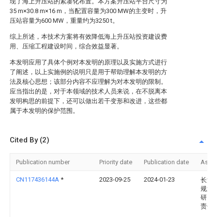
现了海上升压站的紧凑化布置。本方案升压站平台尺寸为
35 m×30.8 m×16 m，当配置容量为300 MW的主变时，升
压站容量为600 MW，重量约为3250 t。
综上所述，本技术方案将有效降低海上升压站投资建设费
用、压缩工程建设时间，综合效益显著。
本发明应用了具体个例对本发明的原理以及实施方式进行
了阐述，以上实施例的说明只是用于帮助理解本发明的方
法及核心思想；该部分内容不应理解为对本发明的限制。
应当指出的是，对于本领域的技术人员来说，在不脱离本
发明构思的前提下，还可以做出若干变形和改进，这些都
属于本发明的保护范围。
Cited By (2)
Publication number
Priority date
Publication date
Assi
CN117436144A
*
2023-09-25
2024-01-23
长江
规划
研究
责任