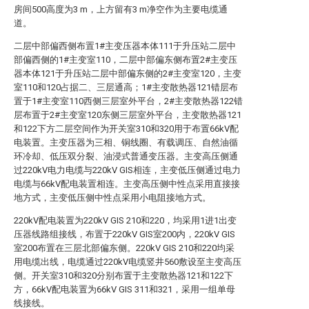
房间500高度为3 m，上方留有3 m净空作为主要电缆通
道。
二层中部偏西侧布置1#主变压器本体111于升压站二层中
部偏西侧的1#主变室110，二层中部偏东侧布置2#主变压
器本体121于升压站二层中部偏东侧的2#主变室120，主变
室110和120占据二、三层通高；1#主变散热器121错层布
置于1#主变室110西侧三层室外平台，2#主变散热器122错
层布置于2#主变室120东侧三层室外平台，主变散热器121
和122下方二层空间作为开关室310和320用于布置66kV配
电装置。主变压器为三相、铜线圈、有载调压、自然油循
环冷却、低压双分裂、油浸式普通变压器。主变高压侧通
过220kV电力电缆与220kV GIS相连，主变低压侧通过电力
电缆与66kV配电装置相连。主变高压侧中性点采用直接接
地方式，主变低压侧中性点采用小电阻接地方式。
220kV配电装置为220kV GIS 210和220，均采用1进1出变
压器线路组接线，布置于220kV GIS室200内，220kV GIS
室200布置在三层北部偏东侧。220kV GIS 210和220均采
用电缆出线，电缆通过220kV电缆竖井560敷设至主变高压
侧。开关室310和320分别布置于主变散热器121和122下
方，66kV配电装置为66kV GIS 311和321，采用一组单母
线接线。