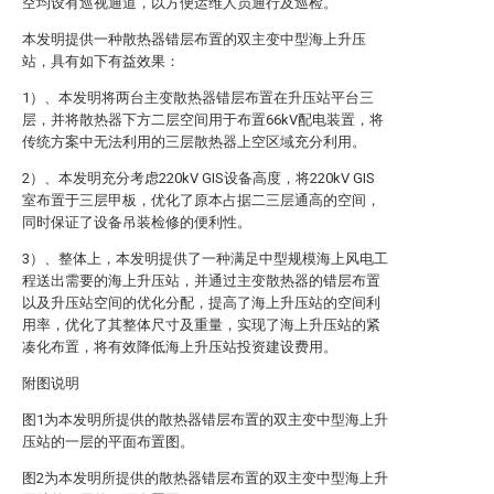
空均设有巡视通道，以方便运维人员通行及巡检。
本发明提供一种散热器错层布置的双主变中型海上升压
站，具有如下有益效果：
1）、本发明将两台主变散热器错层布置在升压站平台三
层，并将散热器下方二层空间用于布置66kV配电装置，将
传统方案中无法利用的三层散热器上空区域充分利用。
2）、本发明充分考虑220kV GIS设备高度，将220kV GIS
室布置于三层甲板，优化了原本占据二三层通高的空间，
同时保证了设备吊装检修的便利性。
3）、整体上，本发明提供了一种满足中型规模海上风电工
程送出需要的海上升压站，并通过主变散热器的错层布置
以及升压站空间的优化分配，提高了海上升压站的空间利
用率，优化了其整体尺寸及重量，实现了海上升压站的紧
凑化布置，将有效降低海上升压站投资建设费用。
附图说明
图1为本发明所提供的散热器错层布置的双主变中型海上升
压站的一层的平面布置图。
图2为本发明所提供的散热器错层布置的双主变中型海上升