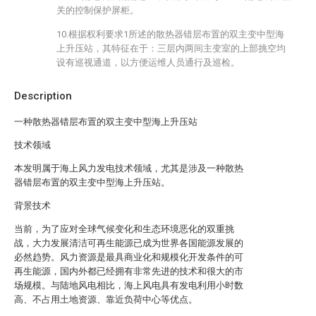
关的控制保护屏柜。
10.根据权利要求1所述的散热器错层布置的双主变中型海
上升压站，其特征在于：三层内两间主变室的上部挑空均
设有巡视通道，以方便运维人员通行及巡检。
Description
一种散热器错层布置的双主变中型海上升压站
技术领域
本发明属于海上风力发电技术领域，尤其是涉及一种散热
器错层布置的双主变中型海上升压站。
背景技术
当前，为了应对全球气候变化和生态环境恶化的双重挑
战，大力发展清洁可再生能源已成为世界各国能源发展的
必然趋势。风力资源是最具商业化和规模化开发条件的可
再生能源，国内外都已经拥有非常先进的技术和很大的市
场规模。与陆地风电相比，海上风电具有发电利用小时数
高、不占用土地资源、靠近负荷中心等优点。