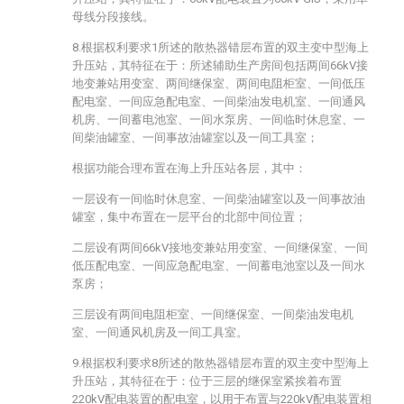
母线分段接线。
8.根据权利要求1所述的散热器错层布置的双主变中型海上
升压站，其特征在于：所述辅助生产房间包括两间66kV接
地变兼站用变室、两间继保室、两间电阻柜室、一间低压
配电室、一间应急配电室、一间柴油发电机室、一间通风
机房、一间蓄电池室、一间水泵房、一间临时休息室、一
间柴油罐室、一间事故油罐室以及一间工具室；
根据功能合理布置在海上升压站各层，其中：
一层设有一间临时休息室、一间柴油罐室以及一间事故油
罐室，集中布置在一层平台的北部中间位置；
二层设有两间66kV接地变兼站用变室、一间继保室、一间
低压配电室、一间应急配电室、一间蓄电池室以及一间水
泵房；
三层设有两间电阻柜室、一间继保室、一间柴油发电机
室、一间通风机房及一间工具室。
9.根据权利要求8所述的散热器错层布置的双主变中型海上
升压站，其特征在于：位于三层的继保室紧挨着布置
220kV配电装置的配电室，以用于布置与220kV配电装置相