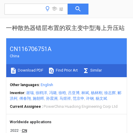
一种散热器错层布置的双主变中型海上升压站
CN116706751A
China
Download PDF
Find Prior Art
Similar
Other languages
English
Inventor
谢瑞
徐鸥洋
冯璐
徐晗
吕亚博
林斌
杨林刚
徐志辉
郦
洪柯
傅春翔
施朝晖
孙震洲
马煜祥
范京申
许钢
杨文斌
Current Assignee
PowerChina Huadong Engineering Corp Ltd
Worldwide applications
2022
CN