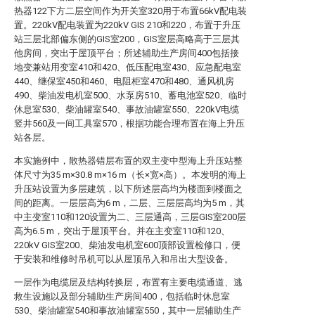
热器122下方二层空间作为开关室320用于布置66kV配电装
置。220kV配电装置为220kV GIS 210和220，布置于升压
站三层北部偏东侧的GIS室200，GIS室层高略高于三层其
他房间，突出于屋顶平台；所述辅助生产房间400包括接
地变兼站用变室410和420、低压配电室430、应急配电室
440、继保室450和460、电阻柜室470和480、通风机房
490、柴油发电机室500、水泵房510、蓄电池室520、临时
休息室530、柴油罐室540、事故油罐室550、220kV电缆
竖井560及一间工具室570，根据功能合理布置在海上升压
站各层。
本实施例中，散热器错层布置的双主变中型海上升压站整
体尺寸为35 m×30.8 m×16 m（长×宽×高）。本发明的海上
升压站设置为多层建筑，以下所述层高均为楼面到楼面之
间的距离。一层层高为6 m，二层、三层层高均为5 m，其
中主变室110和120设置为二、三层通高，三层GIS室200层
高为6.5 m，突出于屋顶平台。并在主变室110和120、
220kV GIS室200、柴油发电机室600顶部设置检修口，便
于安装和维修时吊机可以从屋顶吊入和吊出大型设备。
一层作为电缆层及结构转换层，布置有主要电缆通道、逃
救生设施以及部分辅助生产房间400，包括临时休息室
530、柴油罐室540和事故油罐室550，其中一层辅助生产