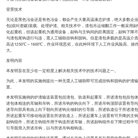
背景技术
无论是黑色冶金还是有色冶金，都会产生大量高温液态炉渣，绝大多数企
包(或叫渣罐)装载、处理炉渣。相关技术中，渣包吊运倾翻工作一般采用副
化起重机，但该起重机为通用设备，副钩与主钩间的距离固定，副钩下降
与渣包尾钩进行勾连，需人工辅助挂钩和脱钩。但是渣包承载的是高温介
高达1250℃～1600℃，作业环境恶劣，在此种环境下人工作业风险高、操
大。
发明内容
本发明旨在至少在一定程度上解决相关技术中的技术问题之一。
为此，本发明的实施例提出一种无需人工辅助即可完成挂钩和脱钩的炉渣
置。
本发明实施例的炉渣输送装置包括渣包、轨道和起重车，所述渣包包括包
述包体相连的耳轴和吊钩，所述吊钩的钩尖向下，所述吊钩顶部设置有导
述导向部具有由上向下朝向所述钩尖倾斜的引导面，所述轨道位于所述渣
所述起重车可移动地设置在所述轨道上，所述起重车上设置有可升降的主
副钩组件，所述主钩组件用于钩连所述耳轴，所述副钩组件在下降过程中
引导面滑入所述吊钩，以与所述吊钩相钩连。