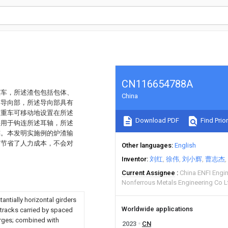
CN116654788A
重车，所述渣包包括包体、
China
有导向部，所述导向部具有
起重车可移动地设置在所述
Download PDF
Find Prior
件用于钩连所述耳轴，所述
连。本发明实施例的炉渣输
，节省了人力成本，不会对
Other languages
English
Inventor
刘红
徐伟
刘小辉
曹志杰
Current Assignee
China ENFI Engi
Nonferrous Metals Engineering Co L
ntially horizontal girders
Worldwide applications
 tracks carried by spaced
forges; combined with
2023
CN