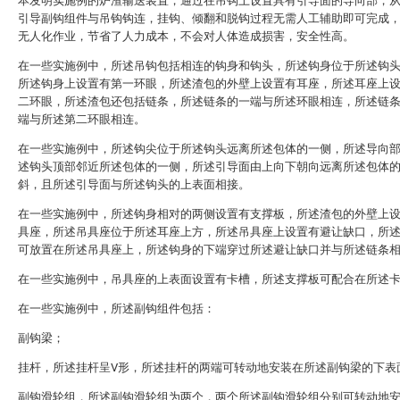
本发明实施例的炉渣输送装置，通过在吊钩上设置具有引导面的导向部，
引导副钩组件与吊钩钩连，挂钩、倾翻和脱钩过程无需人工辅助即可完成
无人化作业，节省了人力成本，不会对人体造成损害，安全性高。
在一些实施例中，所述吊钩包括相连的钩身和钩头，所述钩身位于所述钩
所述钩身上设置有第一环眼，所述渣包的外壁上设置有耳座，所述耳座上
二环眼，所述渣包还包括链条，所述链条的一端与所述环眼相连，所述链
端与所述第二环眼相连。
在一些实施例中，所述钩尖位于所述钩头远离所述包体的一侧，所述导向
述钩头顶部邻近所述包体的一侧，所述引导面由上向下朝向远离所述包体
斜，且所述引导面与所述钩头的上表面相接。
在一些实施例中，所述钩身相对的两侧设置有支撑板，所述渣包的外壁上
具座，所述吊具座位于所述耳座上方，所述吊具座上设置有避让缺口，所
可放置在所述吊具座上，所述钩身的下端穿过所述避让缺口并与所述链条
在一些实施例中，吊具座的上表面设置有卡槽，所述支撑板可配合在所述
在一些实施例中，所述副钩组件包括：
副钩梁；
挂杆，所述挂杆呈V形，所述挂杆的两端可转动地安装在所述副钩梁的下表
副钩滑轮组，所述副钩滑轮组为两个，两个所述副钩滑轮组分别可转动地