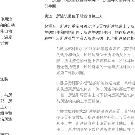
引导面；
轨道，所述轨道位于所述渣包上方；
业使用渣
钩的自动
起重车，所述起重车可移动地设置在所述轨道上，所
不能自动
主钩组件和副钩组件，所述主钩组件用于钩连所述耳
质，温度
程中可沿所述引导面滑入所述吊钩，以与所述吊钩相
作难度
2.根据权利要求1所述的炉渣输送装置，其特
的钩身和钩头，所述钩身位于所述钩头下方，
眼，所述渣包的外壁上设置有耳座，所述耳座
包还包括链条，所述链条的一端与所述环眼相
述第二环眼相连。
输送装
3.根据权利要求2所述的炉渣输送装置，其特
钩头远离所述包体的一侧，所述导向部位于所
体、与所
一侧，所述引导面由上向下朝向远离所述包体
向部，所
与所述钩头的上表面相接。
包上方，
4.根据权利要求2所述的炉渣输送装置，其特
钩组件和
侧设置有支撑板，所述渣包的外壁上设置有吊
可沿所述
耳座上方，所述吊具座上设置有避让缺口，所
座上，所述钩身的下端穿过所述避让缺口并与