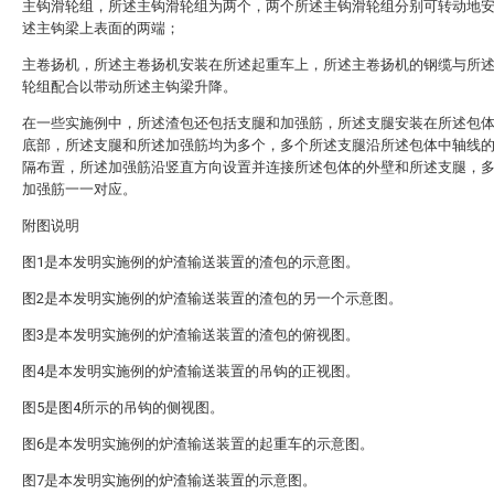
主钩滑轮组，所述主钩滑轮组为两个，两个所述主钩滑轮组分别可转动地
述主钩梁上表面的两端；
主卷扬机，所述主卷扬机安装在所述起重车上，所述主卷扬机的钢缆与所
轮组配合以带动所述主钩梁升降。
在一些实施例中，所述渣包还包括支腿和加强筋，所述支腿安装在所述包
底部，所述支腿和所述加强筋均为多个，多个所述支腿沿所述包体中轴线
隔布置，所述加强筋沿竖直方向设置并连接所述包体的外壁和所述支腿，
加强筋一一对应。
附图说明
图1是本发明实施例的炉渣输送装置的渣包的示意图。
图2是本发明实施例的炉渣输送装置的渣包的另一个示意图。
图3是本发明实施例的炉渣输送装置的渣包的俯视图。
图4是本发明实施例的炉渣输送装置的吊钩的正视图。
图5是图4所示的吊钩的侧视图。
图6是本发明实施例的炉渣输送装置的起重车的示意图。
图7是本发明实施例的炉渣输送装置的示意图。