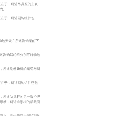
征在于，所述吊具座的上表
内。
征在于，所述副钩组件包
动地安装在所述副钩梁的下
述副钩滑轮组分别可转动地
，所述副卷扬机的钢缆与所
征在于，所述副钩组件还包
，所述防摇杆的另一端沿竖
形槽，所述锥形槽的横截面
面上，且位于两个所述副钩