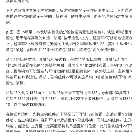
具体实施方式
下面详细描述本发明的实施例，所述实施例的示例在附图中示出。下面通
图描述的实施例是示例性的，旨在用于解释本发明，而不能理解为对本发
制。
如图1-图15所示，本发明实施例的炉渣输送装置包括渣包1、轨道3和起重车
渣包1用于储存高温的炉渣，轨道3位于渣包1上方，起重车2可移动地设置在
上，起重车2上设置有有可升降的主钩组件21和副钩组件22，其中主钩组件
渣包1吊起，副钩组件22用于将渣包1倾翻，将渣包1内的炉渣倒出。
渣包1包括包体11、耳轴12和吊钩13，包体11呈碗状结构，耳轴12为两个
轴12相对设置在包体11外壁的两侧，且两个耳轴12同轴布置，吊钩13与包体
连，且吊钩13可设置在与耳轴12的轴线垂直的包体11的外壁上部，主钩组件
钩连耳轴12将渣包1吊起，副钩组件22可以钩连吊钩13带动渣包1绕耳轴12
渣包1倾翻。
吊钩13的钩尖1321向下，吊钩13顶部设置有导向部133，导向部133具有
向钩尖1321倾斜的引导面1331，副钩组件22在下降过程中可沿引导面133
13，以与吊钩13相钩连。
在输送炉渣时，先将主钩组件21下降至低于耳轴12的位置，之后起重车2朝
移动，当主钩组件21碰到耳轴12后起重车2停止移动，同时主钩组件21上升
钩连，当渣包1上升至一定高度后将其吊运至炉口位置，此时副钩组件22下
导部接触，并沿引导面1331朝向钩尖1321滑动直至滑入吊钩13，副钩组件