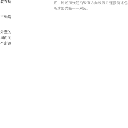
安装在所
置，所述加强筋沿竖直方向设置并连接所述包
所述加强筋一一对应。
述主钩滑
体外壁的
的周向间
多个所述