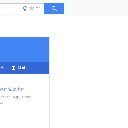
 Art
Similar
赵佳伟
刘进辉
neering Corp
China
td