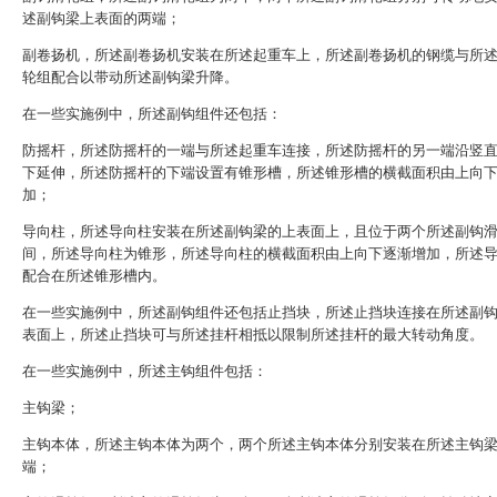
述副钩梁上表面的两端；
副卷扬机，所述副卷扬机安装在所述起重车上，所述副卷扬机的钢缆与所
轮组配合以带动所述副钩梁升降。
在一些实施例中，所述副钩组件还包括：
防摇杆，所述防摇杆的一端与所述起重车连接，所述防摇杆的另一端沿竖
下延伸，所述防摇杆的下端设置有锥形槽，所述锥形槽的横截面积由上向
加；
导向柱，所述导向柱安装在所述副钩梁的上表面上，且位于两个所述副钩
间，所述导向柱为锥形，所述导向柱的横截面积由上向下逐渐增加，所述
配合在所述锥形槽内。
在一些实施例中，所述副钩组件还包括止挡块，所述止挡块连接在所述副
表面上，所述止挡块可与所述挂杆相抵以限制所述挂杆的最大转动角度。
在一些实施例中，所述主钩组件包括：
主钩梁；
主钩本体，所述主钩本体为两个，两个所述主钩本体分别安装在所述主钩
端；