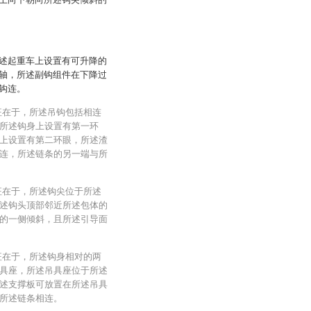
述起重车上设置有可升降的
轴，所述副钩组件在下降过
钩连。
征在于，所述吊钩包括相连
所述钩身上设置有第一环
上设置有第二环眼，所述渣
连，所述链条的另一端与所
征在于，所述钩尖位于所述
述钩头顶部邻近所述包体的
的一侧倾斜，且所述引导面
征在于，所述钩身相对的两
具座，所述吊具座位于所述
述支撑板可放置在所述吊具
所述链条相连。