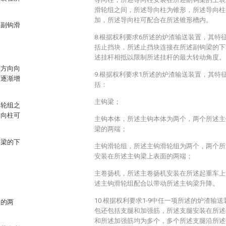
滑轮组之间，所述导向柱为锥形，所述导向柱
加，所述导向柱可配合在所述锥形槽内。
述副钩滑
8.根据权利要求6所述的炉渣输送装置，其特
括止挡块，所述止挡块连接在所述副钩梁的下
述挂杆相抵以限制所述挂杆的最大转动角度。
直方向向
9.根据权利要求1所述的炉渣输送装置，其特
下逐渐增
括：
主钩梁；
滑轮组之
导向柱可
主钩本体，所述主钩本体为两个，两个所述主
梁的两端；
钩梁的下
主钩滑轮组，所述主钩滑轮组为两个，两个所
安装在所述主钩梁上表面的两端；
主卷扬机，所述主卷扬机安装在所述起重车上
述主钩滑轮组配合以带动所述主钩梁升降。
10.根据权利要求1-9中任一项所述的炉渣输
梁的两
包还包括支腿和加强筋，所述支腿安装在所述
和所述加强筋均为多个，多个所述支腿沿所述