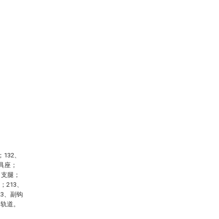
132、
吊具座；
、支腿；
；213、
23、副钩
、轨道。