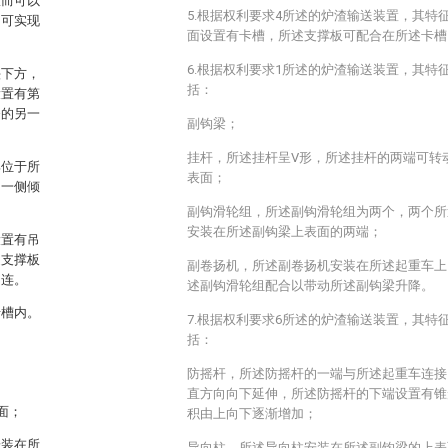
从而可以
5.根据权利要求4所述的炉渣输送装置，其特
，可实现
面设置有卡槽，所述支撑板可配合在所述卡槽
6.根据权利要求1所述的炉渣输送装置，其特
头下方，
括：
设置有第
条的另一
副钩梁；
挂杆，所述挂杆呈V形，所述挂杆的两端可转
部位于所
表面；
的一侧倾
副钩滑轮组，所述副钩滑轮组为两个，两个所
安装在所述副钩梁上表面的两端；
设置有吊
述支撑板
副卷扬机，所述副卷扬机安装在所述起重车上
相连。
述副钩滑轮组配合以带动所述副钩梁升降。
卡槽内。
7.根据权利要求6所述的炉渣输送装置，其特
括：
防摇杆，所述防摇杆的一端与所述起重车连接
直方向向下延伸，所述防摇杆的下端设置有锥
面；
积由上向下逐渐增加；
安装在所
导向柱，所述导向柱安装在所述副钩梁的上表