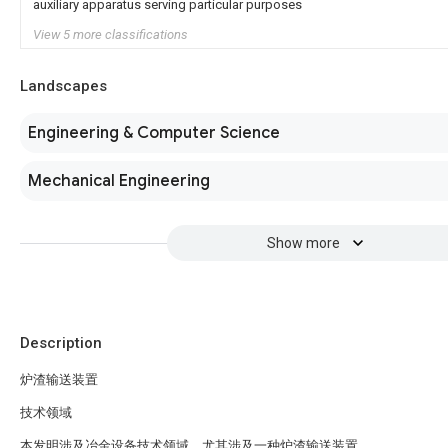
auxiliary apparatus serving particular purposes
View 5 more classifications
Landscapes
Engineering & Computer Science
Mechanical Engineering
Show more
Description
炉渣输送装置
技术领域
本发明涉及冶金设备技术领域，尤其涉及一种炉渣输送装置。