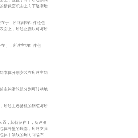
的横截面积由上向下逐渐增
征在于，所述副钩组件还包
表面上，所述止挡块可与所
征在于，所述主钩组件包
钩本体分别安装在所述主钩
述主钩滑轮组分别可转动地
，所述主卷扬机的钢缆与所
送装置，其特征在于，所述渣
包体外壁的底部，所述支腿
包体中轴线的周向间隔布