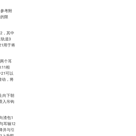
过参考附
明的限
2，其中
轨道3
21用于将
，两个耳
11相
21可以
转动，将
由上向下朝
1滑入吊钩
向渣包1
与耳轴12
降并与引
22上升即