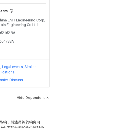
vents
China ENFI Engineering Corp,
als Engineering Co Ltd
362162.9A
6654788A
)
Legal events
Similar
lications
ssier
Discuss
Hide Dependent
吊钩，所述吊钩的钩尖向
上向下朝向所述钩尖倾斜的