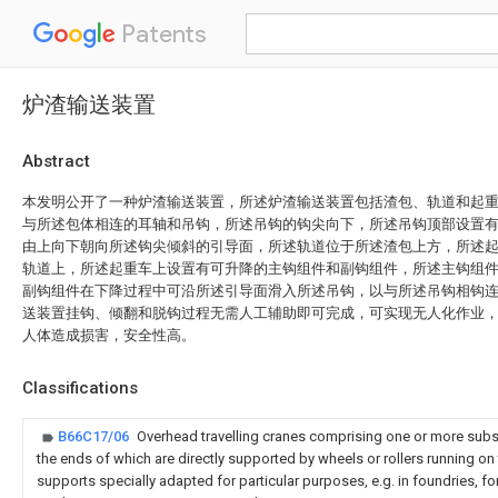
Patents
炉渣输送装置
Abstract
本发明公开了一种炉渣输送装置，所述炉渣输送装置包括渣包、轨道和起
与所述包体相连的耳轴和吊钩，所述吊钩的钩尖向下，所述吊钩顶部设置
由上向下朝向所述钩尖倾斜的引导面，所述轨道位于所述渣包上方，所述
轨道上，所述起重车上设置有可升降的主钩组件和副钩组件，所述主钩组
副钩组件在下降过程中可沿所述引导面滑入所述吊钩，以与所述吊钩相钩
送装置挂钩、倾翻和脱钩过程无需人工辅助即可完成，可实现无人化作业
人体造成损害，安全性高。
Classifications
B66C17/06
Overhead travelling cranes comprising one or more substa
the ends of which are directly supported by wheels or rollers running on
supports specially adapted for particular purposes, e.g. in foundries, 