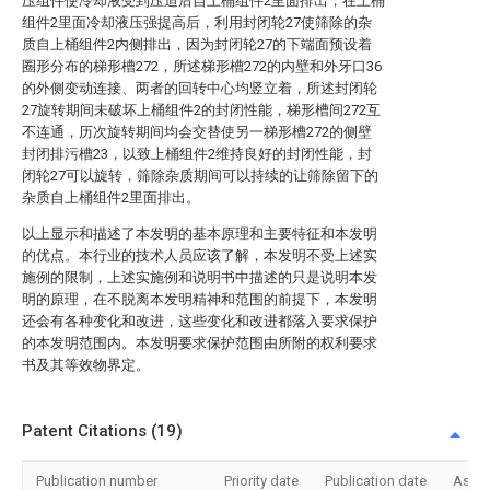
压组件使冷却液受到压迫后自上桶组件2里面排出，在上桶
组件2里面冷却液压强提高后，利用封闭轮27使筛除的杂
质自上桶组件2内侧排出，因为封闭轮27的下端面预设着
圈形分布的梯形槽272，所述梯形槽272的内壁和外牙口36
的外侧变动连接、两者的回转中心均竖立着，所述封闭轮
27旋转期间未破坏上桶组件2的封闭性能，梯形槽间272互
不连通，历次旋转期间均会交替使另一梯形槽272的侧壁
封闭排污槽23，以致上桶组件2维持良好的封闭性能，封
闭轮27可以旋转，筛除杂质期间可以持续的让筛除留下的
杂质自上桶组件2里面排出。
以上显示和描述了本发明的基本原理和主要特征和本发明
的优点。本行业的技术人员应该了解，本发明不受上述实
施例的限制，上述实施例和说明书中描述的只是说明本发
明的原理，在不脱离本发明精神和范围的前提下，本发明
还会有各种变化和改进，这些变化和改进都落入要求保护
的本发明范围内。本发明要求保护范围由所附的权利要求
书及其等效物界定。
Patent Citations (19)
Publication number
Priority date
Publication date
Assi