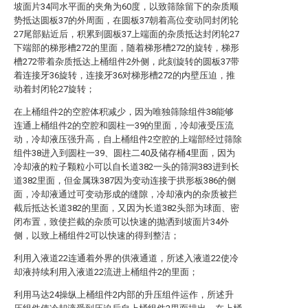
坡面片34同水平面的夹角为60度，以致筛除留下的杂质顺
势抵达圆板37的外周面，在圆板37朝着高位变动同封闭轮
27尾部贴近后，积累到圆板37上端面的杂质抵达封闭轮27
下端部的梯形槽272的里面，随着梯形槽272的旋转，梯形
槽272带着杂质抵达上桶组件2外侧，此刻旋转的圆板37带
着连接牙36旋转，连接牙36对梯形槽272的内壁压迫，推
动着封闭轮27旋转；
在上桶组件2的空腔体积减少，因为唯独筛除组件38能够
连通上桶组件2的空腔和圆柱一39的里面，冷却液受压流
动，冷却液压强升高，自上桶组件2空腔的上端部经过筛除
组件38进入到圆柱一39、圆柱二40及储存桶4里面，因为
冷却液的粒子颗粒小可以自长道382一头的筛洞383进到长
道382里面，但金属珠387因为变动连接于拱形板386的侧
面，冷却液通过可变动形成的缝隙，冷却液内的杂质被拦
截后抵达长道382的里面，又因为长道382头部为球面、密
闭布置，致使拦截的杂质可以快速的抛洒到坡面片34外
侧，以致上桶组件2可以快速的得到整洁；
利用入液道22连通着外界的供液通道，所述入液道22使冷
却液持续利用入液道22流进上桶组件2的里面；
利用马达24操纵上桶组件2内部的升压组件运作，所述升