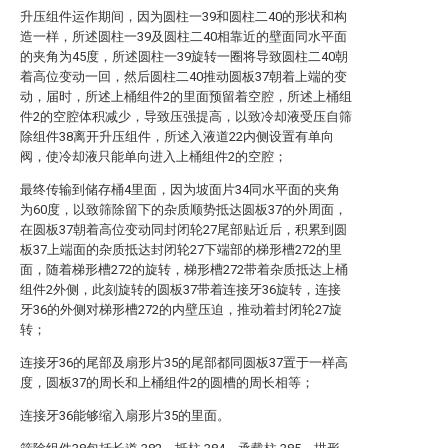
升压组件运作期间，因为圆柱一39和圆柱二40的形状和构
造一样，所述圆柱一39及圆柱二40相靠近的壁面同水平面
的夹角为45度，所述圆柱一39旋转一圈将导致圆柱二40朝
着高位变动一回，然后圆柱二40推动圆板37朝着上端的变
动，届时，所述上桶组件2的里面预留着空腔，所述上桶组
件2的空腔体积减少，导致压强提高，以致冷却液受压自筛
除组件38离开升压组件，所述入液道22内侧设置有单向
阀，使冷却液只能单向进入上桶组件2的空腔；
最终传输到储存桶4里面，因为坡面片34同水平面的夹角
为60度，以致筛除留下的杂质顺势抵达圆板37的外周面，
在圆板37朝着高位变动同封闭轮27尾部贴近后，积累到圆
板37上端面的杂质抵达封闭轮27下端部的梯形槽272的里
面，随着梯形槽272的旋转，梯形槽272带着杂质抵达上桶
组件2外侧，此刻旋转的圆板37带着连接牙36旋转，连接
牙36的外侧对梯形槽272的内壁压迫，推动着封闭轮27旋
转；
连接牙36的尾部及扇形片35的尾部都同圆板37置于一样高
度，圆板37的周长和上桶组件2的圆槽的周长相等；
连接牙36能够缩入扇形片35的里面。