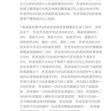
(27)头部的回转中心处固联着转柱(26)，所述转柱(26)的头
部插入圈形板(25)然后伸展到圈形板(25)上端以外的空间，
所述转柱(26)的头部固联着顶座(28)，所述顶座(28)的尾端
紧靠于圈形板(25)上端面。
7.根据权利要求6所述的高精度多槽磨轮孔加工组件，其特
征在于：所述升压组件包括传动柱(32)、螺旋状铍铜丝二
(33)、坡面片(34)、扇形片(35)、连接牙(36)、圆板(37)、
筛除组件(38)、圆柱一(39)、圆柱二(40)，所述传动柱(32)
的头部与马达(24)的旋杆固联，所述传动柱(32)的外侧箍接
着螺旋状铍铜丝二(33)，所述传动柱(32)的尾部固联着坡面
片(34)，所述坡面片(34)的外侧均匀安设着若干扇形片
(35)，所述坡面片(34)位于每两个扇形片(35)之间的区域分
别安设着若干个筛除组件(38)，所述坡面片(34)的下端部固
联着圆板(37)，所述扇形片(35)距坡面片(34)回转中心最远
端的位置插接着连接牙(36)，所述筛除组件(38)的尾部按次
序伸入坡面片(34)及圆板(37)的上端面，然后插入到圆柱一
(39)的里面，所述圆柱一(39)头部同圆板(37)的下端面固
联，所述圆柱一(39)的尾部安设着圆柱二(40)，所述圆柱二
(40)的外周面跟上桶组件(2)的里面固联，扇形片(35)的一
头与储存桶(4)的内壁接触、变动连接，所述连接牙(36)置
于扇形片(35)内侧的一头设置有螺旋状铍铜丝一，所述螺