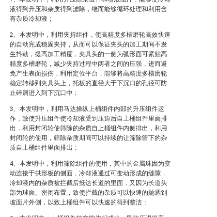
液得到升压和杂质得到滤除，继而能够循环处理和利用含
有杂质冷却液；
2、本发明中，利用夹持组件，使高精度多槽磨轮高效快速
的自动完成稳固夹持，从而可以保证夹头的加工期间不发
生抖动，提高加工精度，夹具头的一侧为弧形面可紧贴高
精度多槽磨轮，减少夹持过程中两者之间的压强，进而避
免产生表面损伤，利用定位平台，能够将高精度多槽磨轮
稳定转移到夹具头上，托板的直径大于下沉口的孔径可防
止碎屑进入到下沉口中；
3、本发明中，利用马达操纵上桶组件内部的升压组件运
作，致使升压组件使冷却液受到压迫后自上桶组件里面排
出，利用封闭轮使筛除的杂质自上桶组件内侧排出，利用
封闭轮的使用，筛除杂质期间可以持续的让筛除留下的杂
质自上桶组件里面排出；
4、本发明中，利用筛除组件的使用，其中的金属珠因为变
动连接于拱形板的侧面，冷却液通过可变动形成的缝隙，
冷却液内的杂质被拦截后抵达长道的里面，又因为长道头
部为球面、密闭布置，致使拦截的杂质可以快速的抛洒到
坡面片外侧，以致上桶组件可以快速的得到整洁；