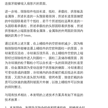
连接牙能够缩入扇形片的里面。
进一步地，筛除组件包括长道、抵柱、承载柱、拱形板及
金属珠，所述长道的一头预留着筛洞，所述长道里面侧壁
的中段固联着若干个抵柱，若干个所述抵柱远离长道的一
头固联着承载柱，所述承载柱的头部固联着拱形板，所述
拱形板的上端面放置着金属珠，金属珠的外周面距筛洞内
侧的距离小于1mm。
通过采用上述方案，在上桶组件的空腔体积减少，因为唯
独筛除组件能够连通上桶组件的空腔和圆柱一的里面，冷
却液受压流动，冷却液压强升高，自上桶组件空腔的上端
部经过筛除组件进入到圆柱一、圆柱二及储存桶里面，因
为冷却液的粒子颗粒小可以自长道一头的筛洞进到长道里
面，但金属珠因为变动连接于拱形板的侧面，冷却液通过
可变动形成的缝隙，冷却液内的杂质被拦截后抵达长道的
里面，又因为长道头部为球面、密闭布置，致使拦截的杂
质可以快速的抛洒到坡面片外侧，以致上桶组件可以快速
的得到整洁。
与现有技术相比，本发明的上述技术方案具有如下有益的
技术效果：
1、本发明中，利用升压除杂组件和喷液组件，能够使冷却