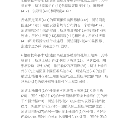
5.根据权利要求1所述的高精度多槽磨轮孔加工组件，其特
征在于：所述喷液组件(41)包括固定圆座(411)、圈形槽
(412)、供液道(413)和喷嘴(414)：
所述固定圆座(411)的里面预留着圈形槽(412)，所述固定
圆座(411)的下端面安设着均匀分布的若干个喷嘴(414)，
所述喷嘴(414)倾斜安设，所述圈形槽(412)和喷嘴(414)相
连通，所述供液道(413)和喷嘴(414)相连通，所述供液道
(413)和升压除杂组件相连通，所述圈形槽(412)呈圈形，
所述水道(5)和供液道(413)固联。
6.根据权利要求1所述的高精度多槽磨轮孔加工组件，其特
征在于：所述上桶组件(2)包括入液道(22)、马达(24)、圈
形板(25)、转柱(26)、排污轮(27)及顶座(28)，所述上桶组
件(2)的上端面居中固联着马达(24)，所述马达(24)的旋杆
插进上桶组件(2)的上端部然后抵达上桶组件(2)的内侧，所
述马达(24)的旋杆和升压组件的上端部固联；
所述上桶组件(2)的外侧依次固联着入液道(22)及圈形板
(25)，所述上桶组件(2)的外侧预留着围绕上桶组件(2)的若
干个排污槽(23)，所述排污槽(23)的内腔均安设着封闭轮
(27)，所述封闭轮(27)的一侧插入到上桶组件(2)的里面，
所述封闭轮(27)的另一侧处在上桶组件(2)的外侧，所述封
闭轮(27)的回转中心处在上桶组件(2)的外面，所述封闭轮