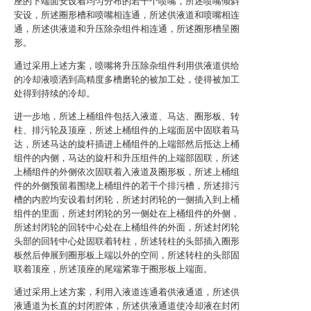
座的下端面安设着均匀分布的若干个喷嘴，所述喷嘴倾斜
安设，所述圈形槽和喷嘴相连通，所述供液道和喷嘴相连
通，所述供液道和升压除杂组件相连通，所述圈形槽呈圈
形。
通过采用上述方案，喷嘴将升压除杂组件利用供液道供给
的冷却液喷洒到高精度多槽磨轮的被加工处，使得被加工
处得到持续的冷却。
进一步地，所述上桶组件包括入液道、马达、圈形板、转
柱、排污轮及顶座，所述上桶组件的上端面居中固联着马
达，所述马达的旋杆插进上桶组件的上端部然后抵达上桶
组件的内侧，马达的旋杆和升压组件的上端部固联，所述
上桶组件的外侧依次固联着入液道及圈形板，所述上桶组
件的外侧预留着围绕上桶组件的若干个排污槽，所述排污
槽的内腔均安设着封闭轮，所述封闭轮的一侧插入到上桶
组件的里面，所述封闭轮的另一侧处在上桶组件的外侧，
所述封闭轮的回转中心处在上桶组件的外面，所述封闭轮
头部的回转中心处固联着转柱，所述转柱的头部插入圈形
板然后伸展到圈形板上端以外的空间，所述转柱的头部固
联着顶座，所述顶座的尾端紧靠于圈形板上端面。
通过采用上述方案，利用入液道连通着供液通道，所述供
液通道为长直的封闭腔体，所述供液通道使冷却液在封闭