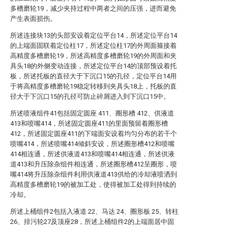
多槽磨轮19，减少夹持过程中两者之间的压强，进而避免
产生表面损伤。
所述连接块13的头部安设着定位平台14，所述定位平台14
的上端面固联着定位柱17，所述定位柱17的外周面箍接着
高精度多槽磨轮19，所述高精度多槽磨轮19的外周面和夹
具头18的外侧变动连接，所述定位平台14的顶部预设着托
板，所述托板的直径大于下沉口15的孔径，定位平台14用
于将高精度多槽磨轮19稳定转移到夹具头18上，托板的直
径大于下沉口15的孔径可防止碎屑进入到下沉口15中。
所述喷液组件41包括固定圆座 411、圈形槽 412、供液道
413和喷嘴414，所述固定圆座411的里面预留着圈形槽
412，所述固定圆座411的下端面安设着均匀分布的若干个
喷嘴414，所述喷嘴414倾斜安设，所述圈形槽412和喷嘴
414相连通，所述供液道413和喷嘴414相连通，所述供液
道413和升压除杂组件相连通，所述圈形槽412呈圈形，喷
嘴414将升压除杂组件利用供液道413供给的冷却液喷洒到
高精度多槽磨轮19的被加工处，使得被加工处得到持续的
冷却。
所述上桶组件2包括入液道 22、马达 24、圈形板 25、转柱
26、排污轮27及顶座28，所述上桶组件2的上端面居中固