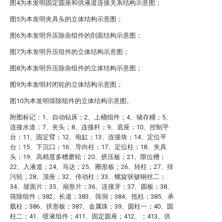
图4为本发明固定圆座和供液道连接关系结构示意图；
图5为本发明夹具头的立体结构示意图；
图6为本发明升压除杂组件的剖面结构示意图；
图7为本发明升压组件的立体结构示意图；
图8为本发明升压除杂组件的立体结构示意图；
图9为本发明封闭轮的立体结构示意图；
图10为本发明筛除组件的立体结构示意图。
附图标记：1、自动钻床；2、上桶组件；4、储存桶；5、
连接水道；7、夹头；8、连接杆；9、底座；10、控制平
台；11、固定臂；12、电缸；13、连接块；14、定位平
台；15、下沉口；16、导向柱；17、定位柱；18、夹具
头；19、高精度多槽磨轮；20、挤压板；21、限位槽；
22、入液道；24、马达；25、圈形板；26、转柱；27、排
污轮；28、顶座；32、传动柱；33、螺旋状铍铜丝二；
34、坡面片；35、扇形片；36、连接牙；37、圆板；38、
筛除组件；382、长道；383、筛洞；384、抵柱；385、承
载柱；386、拱形板；387、金属珠；39、圆柱一；40、圆
柱二；41、喷液组件；411、固定圆座；412、；413、供