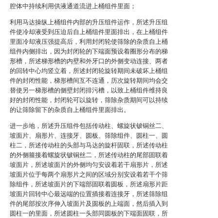
腔体中持续利用供液通道流进上桶组件里面；
利用马达操纵上桶组件内部的升压组件运作，所述升压组
件使冷却液受到压迫后自上桶组件里面排出，在上桶组件
里面冷却液压强提高后，利用封闭轮使筛除的杂质自上桶
组件内侧排出，因为封闭轮的下端面预设着圈形分布的梯
形槽，所述梯形槽的内壁和外牙口的外侧变动连接、两者
的回转中心均竖立着，所述封闭轮旋转期间未破坏上桶组
件的封闭性能，梯形槽间互不连通，历次旋转期间均会交
替使另一梯形槽的侧壁封闭排污槽，以致上桶组件维持良
好的封闭性能，封闭轮可以旋转，筛除杂质期间可以持续
的让筛除留下的杂质自上桶组件里面排出。
进一步地，所述升压组件包括传动柱、螺旋状铍铜丝二、
坡面片、扇形片、连接牙、圆板、筛除组件、圆柱一、圆
柱二，所述传动柱的头部与马达的旋杆固联，所述传动柱
的外侧箍接着螺旋状铍铜丝二，所述传动柱的尾部固联着
坡面片，所述坡面片的外侧均匀安设着若干扇形片，所述
坡面片位于每两个扇形片之间的区域分别安设着若干个筛
除组件，所述坡面片的下端部固联着圆板，所述扇形片距
坡面片回转中心最远端的位置插接着连接牙，所述筛除组
件的尾部按次序伸入坡面片及圆板的上端面，然后插入到
圆柱一的里面，所述圆柱一头部同圆板的下端面固联，所