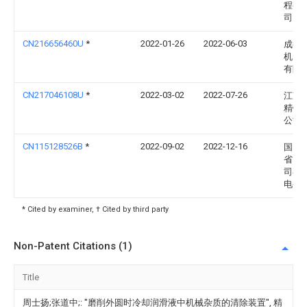
程有
司
CN216656460U
*
2022-01-26
2022-06-03
成都
机电
有限
CN217046108U
*
2022-03-02
2022-07-26
江苏
精锻
公司
CN115128526B
*
2022-09-02
2022-12-16
国网
省电
司枣
电公
* Cited by examiner, † Cited by third party
Non-Patent Citations (1)
Title
周士扬;张道中;: "磨削外圆时冷却润滑液中机械杂质的清除装置", 精