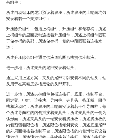
杂组件；
所述自动钻床的尾部预设着底座，所述底座的上端面均匀
安设着若干个夹持组件；
升压除杂组件，包括上桶组件、升压组件和储存桶，所述
上桶组件的里面变动连接着升压组件，所述上桶组件固联
于储存桶的头部，所述储存桶一侧的中段固联着连接水
道；
所述升压除杂组件通过供液道给圈形槽提供冷却液。
进一步地，所述夹头的尾部安设着钻头。
通过采用上述方案，夹头的尾部可以安装不同的钻头，钻
头用于在高精度多槽磨轮的头部开孔。
进一步地，所述夹持组件包括连接杆、底座、控制平台、
固定臂、电缸、连接块、导向柱、夹具头、挤压板、限位
槽和滚动辊，所述底座的上端面安设着若干个导向柱，每
个所述导向柱的内侧插接着夹具头，所述夹具头的一侧为
弧形面，所述夹具头的一端安设着挤压板，所述挤压板的
内侧预留着限位槽，所述限位槽倾斜安设，所述底座尾部
的外周面箍接着控制平台，所述限位槽的内侧滑动安设着
滚动辊，所述滚动辊的一头铰接着连接杆，所述连接杆的