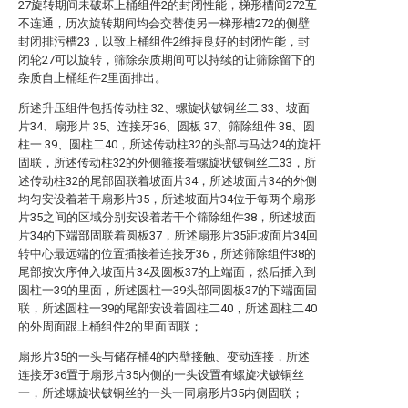
27旋转期间未破坏上桶组件2的封闭性能，梯形槽间272互
不连通，历次旋转期间均会交替使另一梯形槽272的侧壁
封闭排污槽23，以致上桶组件2维持良好的封闭性能，封
闭轮27可以旋转，筛除杂质期间可以持续的让筛除留下的
杂质自上桶组件2里面排出。
所述升压组件包括传动柱 32、螺旋状铍铜丝二 33、坡面
片34、扇形片 35、连接牙36、圆板 37、筛除组件 38、圆
柱一 39、圆柱二40，所述传动柱32的头部与马达24的旋杆
固联，所述传动柱32的外侧箍接着螺旋状铍铜丝二33，所
述传动柱32的尾部固联着坡面片34，所述坡面片34的外侧
均匀安设着若干扇形片35，所述坡面片34位于每两个扇形
片35之间的区域分别安设着若干个筛除组件38，所述坡面
片34的下端部固联着圆板37，所述扇形片35距坡面片34回
转中心最远端的位置插接着连接牙36，所述筛除组件38的
尾部按次序伸入坡面片34及圆板37的上端面，然后插入到
圆柱一39的里面，所述圆柱一39头部同圆板37的下端面固
联，所述圆柱一39的尾部安设着圆柱二40，所述圆柱二40
的外周面跟上桶组件2的里面固联；
扇形片35的一头与储存桶4的内壁接触、变动连接，所述
连接牙36置于扇形片35内侧的一头设置有螺旋状铍铜丝
一，所述螺旋状铍铜丝的一头一同扇形片35内侧固联；