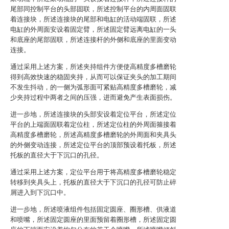
尾部同控制平台的头部固联，所述控制平台的内周面固联
着连接块，所述连接块的尾部和电缸的活动端固联，所述
电缸的外周面安设着固定臂，所述固定臂远离电缸的一头
和底座的尾部固联，所述连接杆的外侧和底座的里面变动
连接。
通过采用上述方案，所述夹持组件方便使高精度多槽磨轮
得到高效快速的稳固夹持，从而可以保证夹头的加工期间
不发生抖动，的一侧为弧形面可紧贴高精度多槽磨轮，减
少夹持过程中两者之间的压强，进而避免产生表面损伤。
进一步地，所述连接块的头部安设着定位平台，所述定位
平台的上端面固联着定位柱，所述定位柱的外周面箍接着
高精度多槽磨轮，所述高精度多槽磨轮的外周面和夹具头
的外侧变动连接，所述定位平台的顶部预设着托板，所述
托板的直径大于下沉口的孔径。
通过采用上述方案，定位平台用于将高精度多槽磨轮稳定
转移到夹具头上，托板的直径大于下沉口的孔径可防止碎
屑进入到下沉口中。
进一步地，所述喷液组件包括固定圆座、圈形槽、供液道
和喷嘴，所述固定圆座的里面预留着圈形槽，所述固定圆