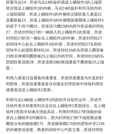
联着马达24，所述马达24的旋杆插进上桶组件2的上端部
然后抵达上桶组件2的内侧，马达24的旋杆和升压组件的
上端部固联，所述上桶组件2的外侧依次固联着入液道22
及圈形板25，所述上桶组件2的外侧预留着围绕上桶组件2
的若干个排污槽23，所述排污槽23的内腔均安设着封闭轮
27，所述封闭轮27的一侧插入到上桶组件2的里面，所述
封闭轮27的另一侧处在上桶组件2的外侧，所述封闭轮27
的回转中心处在上桶组件2的外面，所述封闭轮27头部的
回转中心处固联着转柱26，所述转柱26的头部插入圈形板
25然后伸展到圈形板25上端以外的空间，所述转柱26的头
部固联着顶座28，所述顶座28的尾端紧靠于圈形板25上端
面；
利用入液道22连通着供液通道，所述供液通道为长直的封
闭腔体，所述供液通道使冷却液在封闭腔体中持续利用供
液通道流进上桶组件2里面；
利用马达24操纵上桶组件2内部的升压组件运作，所述升
压组件使冷却液受到压迫后自上桶组件2里面排出，在上桶
组件2里面冷却液压强提高后，利用封闭轮27使筛除的杂
质自上桶组件2内侧排出，因为封闭轮27的下端面预设着
圈形分布的梯形槽272，所述梯形槽272的内壁和外牙口36
的外侧变动连接、两者的回转中心均竖立着，所述封闭轮