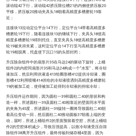
滚动辊42下行，滚动辊42挤压限位槽21的内侧使挤压板20
平移，挤压板20推动夹具头18朝着高精度多槽磨轮19靠
近；
连接块13拉动定位平台14下行，定位平台14带着高精度多
槽磨轮19下行，随着连接块13的继续下行，夹具头18使高
精度多槽磨轮19得到托住，直至夹具头18使高精度多槽磨
轮19被夹持夹紧，这时定位平台14下行至与高精度多槽磨
轮19相脱离，托盘使下沉口15的头部封闭；
升压除杂组件中的扇形片35在马达24的驱动下旋转，上桶
组件2的内腔同扇形片35和马达24构成一个“水泵”，将冷却
液加压，然后利用供液道413给圈形槽412提供冷却液，圈
形槽412利用喷嘴414供给的冷却液喷洒到高精度多槽磨轮
19的被加工处，使得被加工处得到冷却液的持续冷却；
升压组件运作期间，因为圆柱一39和圆柱二40的形状和构
造一样，所述圆柱一39及圆柱二40相靠近的壁面同水平面
的夹角为45度，所述圆柱一39旋转一圈将导致圆柱二40朝
着高位变动一回，然后圆柱二40推动圆板37朝着上端的变
动，届时，所述上桶组件2的里面预留着空腔，所述上桶组
件2的空腔体积减少，导致压强提高，以致冷却液受压自筛
除组件38离开升压组件，最终传输到储存桶4里面，因为