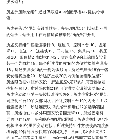
接水道5；
所述升压除杂组件通过供液道413给圈形槽412提供冷却
液。
所述夹头7的尾部安设着钻头，夹头7的尾部可以安装不同
的钻头，钻头用于在高精度多槽磨轮19的头部开孔。
所述夹持组件包括连接杆 8、底座 9、控制平台 10、固定
臂11、电缸 12、连接块13、导向柱 16、夹具头 18、挤压
板 20、限位槽21和滚动辊42，所述底座9的上端面安设着
若干个导向柱16，每个所述导向柱16的内侧插接着夹具头
18，所述夹具头18的一侧为弧形面，所述夹具头18的一端
安设着挤压板20，所述挤压板20的内侧预留着限位槽21，
所述限位槽21倾斜安设，所述底座9尾部的外周面箍接着
控制平台10，所述限位槽21的内侧滑动安设着滚动辊42，
所述滚动辊42的一头铰接着连接杆8，所述连接杆8的尾部
同控制平台10的头部固联，所述控制平台10的内周面固联
着连接块13，所述连接块13的尾部和电缸12的活动端固
联，所述电缸12的外周面安设着固定臂11，所述固定臂11
远离电缸12的一头和底座9的尾部固联，所述连接杆8的外
侧和底座9的里面变动连接，所述夹持组件方便使高精度多
槽磨轮19得到高效快速的稳固夹持，从而可以保证夹头7
的加工期间不发生抖动，18的一侧为弧形面可紧贴高精度