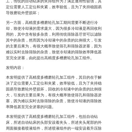
工，传统的自动钻床的夹持组件为了满足通用性较强，其
定位需要人工定位和夹紧，效率较低，且为了夹持稳固易
导致磨轮外壁损坏；
另一方面，高精度多槽磨轮孔加工期间需要不断进行冷
却，致使冷却液的需求庞大，因为很多冷却液是再回收利
用的，其中含有较多杂质，利用传统筛除器尽管可以滤除
其中的杂质，然而因为冷却液中的杂质的比例很大，引发
的主要后果为，有很大概率致使筛孔和筛除器淤塞，因为
难以实时去除筛除的杂质，致使冷却液的筛除效率降低甚
至完全淤塞，由此提出高精度多槽磨轮孔加工组件。
发明内容：
本发明提供了高精度多槽磨轮孔加工组件，其目的在于解
决了定位需要人工定位和夹紧，效率较低，且为了夹持稳
固易导致磨轮外壁损坏，回收的冷却液中的杂质的比例很
大，引发的主要后果为，有很大概率致使筛孔和筛除器淤
塞，因为难以实时去除筛除的杂质，致使冷却液的筛除效
率降低甚至完全淤塞的问题。
本发明提供了高精度多槽磨轮孔加工组件，包括自动钻
床，所述自动钻床的头部安设着夹头，所述夹头尾部的外
周面箍接着喷液组件，所述喷液组件的一端安设着升压除