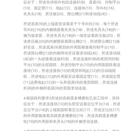
征在于：所述夹持组件包括连接杆(8)、底座(9)、控制平台
(10)、固定臂(11)、电缸(12)、连接块(13)、导向柱(16)、
夹具头(18)、挤压板(20)、限位槽(21)和滚动辊(42)：
所述底座(9)的上端面安设着若干个导向柱(16)，每个所述
导向柱(16)的内侧插接着夹具头(18)，所述夹具头(18)的一
侧为弧形面，所述夹具头(18)的一端安设着挤压板(20)，所
述挤压板(20)的内侧预留着限位槽(21)，所述限位槽(21)倾
斜安设，所述底座(9)尾部的外周面箍接着控制平台(10)，
所述限位槽(21)的内侧滑动安设着滚动辊(42)，所述滚动辊
(42)的一头铰接着连接杆(8)，所述连接杆(8)的尾部同控制
平台(10)的头部固联，所述控制平台(10)的内周面固联着连
接块(13)，所述连接块(13)的尾部和电缸(12)的活动端固
联，所述电缸(12)的外周面安设着固定臂(11)，所述固定臂
(11)远离电缸(12)的一头和底座(9)的尾部固联，所述连接
杆(8)的外侧和底座(9)的里面变动连接。
4.根据权利要求3所述的高精度多槽磨轮孔加工组件，其特
征在于：所述连接块(13)的头部安设着定位平台(14)，所述
定位平台(14)的上端面固联着定位柱(17)，所述定位柱(17)
的外周面箍接着高精度多槽磨轮(19)，所述高精度多槽磨
轮(19)的外周面和夹具头(18)的外侧变动连接。