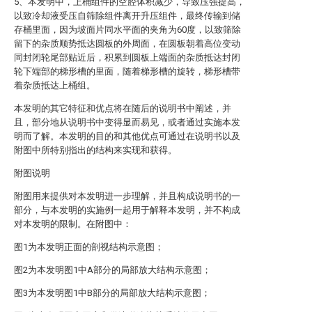
5、本发明中，上桶组件的空腔体积减少，导致压强提高，
以致冷却液受压自筛除组件离开升压组件，最终传输到储
存桶里面，因为坡面片同水平面的夹角为60度，以致筛除
留下的杂质顺势抵达圆板的外周面，在圆板朝着高位变动
同封闭轮尾部贴近后，积累到圆板上端面的杂质抵达封闭
轮下端部的梯形槽的里面，随着梯形槽的旋转，梯形槽带
着杂质抵达上桶组。
本发明的其它特征和优点将在随后的说明书中阐述，并
且，部分地从说明书中变得显而易见，或者通过实施本发
明而了解。本发明的目的和其他优点可通过在说明书以及
附图中所特别指出的结构来实现和获得。
附图说明
附图用来提供对本发明进一步理解，并且构成说明书的一
部分，与本发明的实施例一起用于解释本发明，并不构成
对本发明的限制。在附图中：
图1为本发明正面的剖视结构示意图；
图2为本发明图1中A部分的局部放大结构示意图；
图3为本发明图1中B部分的局部放大结构示意图；