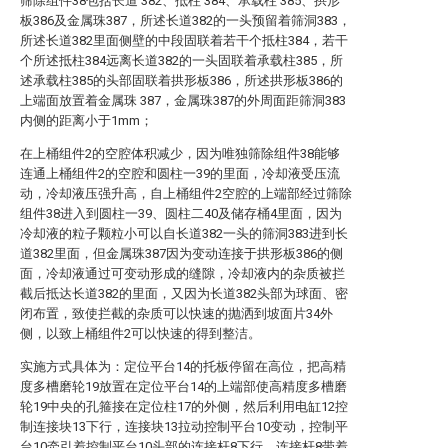
筛除组件38包括长道 382、抵柱 384、承载柱 385、拱形
板386及金属珠387，所述长道382的一头预留着筛洞383，
所述长道382里面侧壁的中段固联着若干个抵柱384，若干
个所述抵柱384远离长道382的一头固联着承载柱385，所
述承载柱385的头部固联着拱形板386，所述拱形板386的
上端面放置着金属珠 387，金属珠387的外周面距筛洞383
内侧的距离小于1mm；
在上桶组件2的空腔体积减少，因为唯独筛除组件38能够
连通上桶组件2的空腔和圆柱一39的里面，冷却液受压流
动，冷却液压强升高，自上桶组件2空腔的上端部经过筛除
组件38进入到圆柱一39、圆柱二40及储存桶4里面，因为
冷却液的粒子颗粒小可以自长道382一头的筛洞383进到长
道382里面，但金属珠387因为变动连接于拱形板386的侧
面，冷却液通过可变动形成的缝隙，冷却液内的杂质被拦
截后抵达长道382的里面，又因为长道382头部为球面、密
闭布置，致使拦截的杂质可以快速的抛洒到坡面片34外
侧，以致上桶组件2可以快速的得到整洁。
实施方式具体为：定位平台14的托板停留在高位，把高精
度多槽磨轮19放置在定位平台14的上端部使高精度多槽磨
轮19中央的孔箍接在定位柱17的外侧，然后利用电缸12控
制连接块13下行，连接块13拉动控制平台10变动，控制平
台10牵引着控制平台10头部的连接杆8下行，连接杆8带着