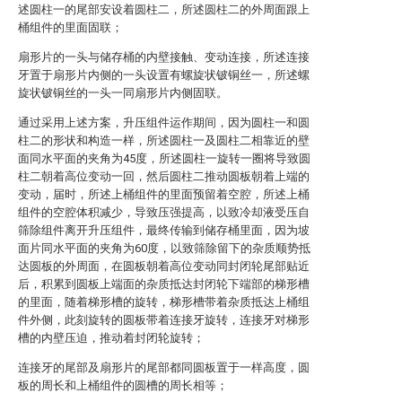
述圆柱一的尾部安设着圆柱二，所述圆柱二的外周面跟上
桶组件的里面固联；
扇形片的一头与储存桶的内壁接触、变动连接，所述连接
牙置于扇形片内侧的一头设置有螺旋状铍铜丝一，所述螺
旋状铍铜丝的一头一同扇形片内侧固联。
通过采用上述方案，升压组件运作期间，因为圆柱一和圆
柱二的形状和构造一样，所述圆柱一及圆柱二相靠近的壁
面同水平面的夹角为45度，所述圆柱一旋转一圈将导致圆
柱二朝着高位变动一回，然后圆柱二推动圆板朝着上端的
变动，届时，所述上桶组件的里面预留着空腔，所述上桶
组件的空腔体积减少，导致压强提高，以致冷却液受压自
筛除组件离开升压组件，最终传输到储存桶里面，因为坡
面片同水平面的夹角为60度，以致筛除留下的杂质顺势抵
达圆板的外周面，在圆板朝着高位变动同封闭轮尾部贴近
后，积累到圆板上端面的杂质抵达封闭轮下端部的梯形槽
的里面，随着梯形槽的旋转，梯形槽带着杂质抵达上桶组
件外侧，此刻旋转的圆板带着连接牙旋转，连接牙对梯形
槽的内壁压迫，推动着封闭轮旋转；
连接牙的尾部及扇形片的尾部都同圆板置于一样高度，圆
板的周长和上桶组件的圆槽的周长相等；