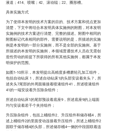
液道；414、喷嘴；42、滚动辊；22、圈形槽。
具体实施方式
为了使得本发明的技术方案的目的、技术方案和优点更加
清楚，下文中将结合本发明具体实施例的附图，对本发明
实施例的技术方案进行清楚、完整的描述。附图中相同的
附图标记代表相同的部件。需要说明的是，所描述的实施
例是本发明的一部分实施例，而不是全部的实施例。基于
所描述的本发明的实施例，本领域普通技术人员在无需创
造性劳动的前提下所获得的所有其他实施例，都属于本发
明保护的范围。
如图1-10所示，本发明提出高精度多槽磨轮孔加工组件，
包括自动钻床 1，所述自动钻床1的头部安设着夹头 7，所
述夹头7尾部的外周面箍接着喷液组件41，所述喷液组件
41的一端安设着升压除杂组件；
所述自动钻床1的尾部预设着底座9，所述底座9的上端面
均匀安设着若干个夹持组件；
升压除杂组件，包括上桶组件2、升压组件和储存桶4，所
述上桶组件2的里面变动连接着升压组件，所述上桶组件2
固联于储存桶4的头部，所述储存桶4一侧的中段固联着连