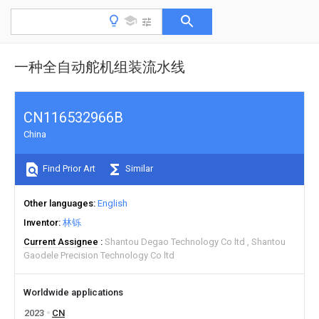
一种全自动舵机组装流水线
CN116532966B
China
Find Prior Art
Similar
Other languages
English
Inventor
林铄
Current Assignee
Shantou Degao Technology Co ltd
Shantou
Gaodele Precision Technology Co ltd
Worldwide applications
2023
CN