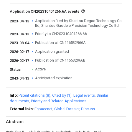
Application CN202310401266.6A events
Application filed by Shantou Degao Technology Co
2023-04-13
ltd, Shantou Gaodele Precision Technology Co ltd
Priority to CN202310401266.6A
2023-04-13
Publication of CN116532966A
2023-08-04
Application granted
2026-02-17
Publication of CN116532966B
2026-02-17
Active
Status
Anticipated expiration
2043-04-13
Info
Patent citations (8)
Cited by (1)
Legal events
Similar
documents
Priority and Related Applications
External links
Espacenet
Global Dossier
Discuss
Abstract