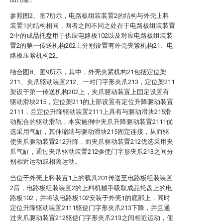
参照图2、图7所示，电路板组装装置2的结构与外壳上料
装置1的结构相同，两者之间不同之处在于电路板组装装置
2中的成品托盘用于供应电路板102以及对应电路板组装装
置2的第一传送机构202上分别设置有外壳夹紧机构21、电
路板压紧机构22。
结合图8、图9所示，其中，外壳夹紧机构21包括定位架
211、夹爪驱动装置212、一对门字形夹爪213，定位架211
架设于第一传送机构202上，夹爪驱动装置上固定设置有
驱动滑块215，定位架211的上部设置有定位升降驱动装置
2111，且定位升降驱动装置2111上具有与驱动滑块215滑
动配合的驱动滑轨，本实施例中夹爪升降驱动装置2111优
选采用气缸，其伸缩端与驱动滑块215固定连接，从而驱
使夹爪驱动装置212升降，而夹爪驱动装置212优选采用夹
爪气缸，通过夹爪驱动装置212驱使门字形夹爪213之间分
别相近运动或相离运动。
当位于外壳上料装置1上的载具201传送至电路板组装装置
2后，电路板组装装置2的上料机械手吸取成品托盘上的电
路板102，并将该电路板102安装于外壳1的底部上，同时
定位升降驱动装置2111驱使门字形夹爪213下降，并且通
过夹爪驱动装置212驱使门字形夹爪213之间相近运动，使