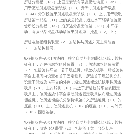
所述分盘板（132）上固定安装有吸盘驱动装置（135），
用于驱动所述吸盘安装板（133）升降，所述若干吸盘
（134）分别设置于所述吸盘安装板（133）上，用于吸取
所述第一托盘（11）上的成品托盘，通过水平驱动装置驱
使所述分盘板（132）沿所述分盘安装架（131）水平移
动，将该成品托盘移动放置于所述第二托盘（12）上；
所述电路板组装装置（2）的结构与所述外壳上料装置
（1）的结构相同。
8.根据权利要求1所述的一种全自动舵机组装流水线，其特
征在于，还包括螺丝组装装置（7），所述螺丝组装装置
（7）包括旋转平台、若干螺丝机、螺丝机械手，所述旋转
平台上沿周向设置有若干固定载具，所述若干螺丝机分别
设置于所述旋转平台的外侧，通过所述螺丝机械手将所述
载具（201）上的舵机（10）夹放于所述旋转平台的固定
载具上，使所述旋转平台带动所述固定载具依次经过所述
螺丝机，使所述螺丝机分别将螺丝拧入所述舵机（10）的
底盖（103）上，使所述舵机（10）的底盖（103）与外壳
（101）固定连接。
9.根据权利要求1所述的一种全自动舵机组装流水线，其特
征在于，所述传送装置（20）包括若干第一传送机构