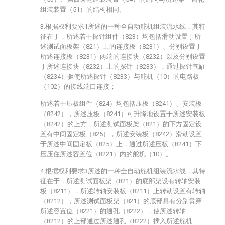
组装装置（51）的结构相同。
3.根据权利要求1所述的一种全自动舵机组装流水线，其特
征在于，所述若干探针组件（823）均包括滑动设置于所
述测试面板架（821）上的连接板（8231）、分别设置于
所述连接板（8231）两端的连接块（8232）以及分别设置
于所述连接块（8232）上的探针（8233），通过探针气缸
（8234）驱使所述探针（8233）与舵机（10）的电路板
（102）的接线端口连接；
所述若干压板组件（824）均包括压板（8241）、安装板
（8242），所述压板（8241）可升降地设置于所述安装板
（8242）的上方，所述测试面板架（821）的下方固定设
置有中间固定板（825），所述安装板（8242）滑动设置
于所述中间固定板（825）上，通过所述压板（8241）下
压压住所述容置位（8221）内的舵机（10）。
4.根据权利要求3所述的一种全自动舵机组装流水线，其特
征在于，所述测试面板架（821）的底部架设有转轴安装
板（8211），所述转轴安装板（8211）上转动设置有转轴
（8212），所述测试面板架（821）的底部具有分别贯穿
所述容置位（8221）的通孔（8222），使所述转轴
（8212）的上部通过所述通孔（8222）插入所述舵机