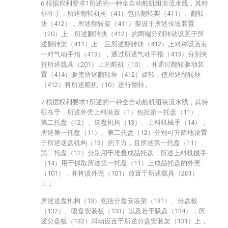
6.根据权利要求1所述的一种全自动舵机组装流水线，其特
征在于，所述翻转机构（41）包括翻转架（411）、翻转
块（412），所述翻转架（411）架设于所述传送装置
（20）上，所述翻转块（412）的两端分别转动设置于所
述翻转架（411）上，且所述翻转块（412）上对称设置有
一对气动手指（413），通过所述气动手指（413）分别夹
持所述载具（201）上的舵机（10），并通过翻转驱动装
置（414）驱使所述翻转块（412）旋转，使所述翻转块
（412）将所述舵机（10）进行翻转。
7.根据权利要求1所述的一种全自动舵机组装流水线，其特
征在于，所述外壳上料装置（1）包括第一托盘（11）、
第二托盘（12）、送盘机构（13）、上料机械手（14），
所述第一托盘（11）、第二托盘（12）分别可升降地设置
于所述送盘机构（13）的下方，且所述第一托盘（11）、
第二托盘（12）分别用于堆叠成品托盘，所述上料机械手
（14）用于抓取所述第一托盘（11）上成品托盘的外壳
（101），并将该外壳（101）放置于所述载具（201）
上；
所述送盘机构（13）包括分盘安装架（131）、分盘板
（132）、吸盘安装板（133）以及若干吸盘（134），所
述分盘板（132）滑动设置于所述分盘安装架（131）上，