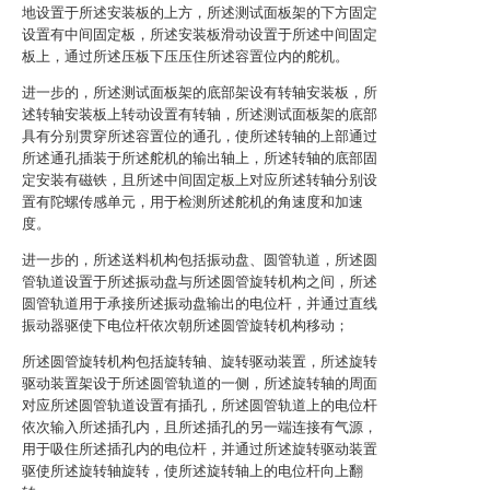
地设置于所述安装板的上方，所述测试面板架的下方固定
设置有中间固定板，所述安装板滑动设置于所述中间固定
板上，通过所述压板下压压住所述容置位内的舵机。
进一步的，所述测试面板架的底部架设有转轴安装板，所
述转轴安装板上转动设置有转轴，所述测试面板架的底部
具有分别贯穿所述容置位的通孔，使所述转轴的上部通过
所述通孔插装于所述舵机的输出轴上，所述转轴的底部固
定安装有磁铁，且所述中间固定板上对应所述转轴分别设
置有陀螺传感单元，用于检测所述舵机的角速度和加速
度。
进一步的，所述送料机构包括振动盘、圆管轨道，所述圆
管轨道设置于所述振动盘与所述圆管旋转机构之间，所述
圆管轨道用于承接所述振动盘输出的电位杆，并通过直线
振动器驱使下电位杆依次朝所述圆管旋转机构移动；
所述圆管旋转机构包括旋转轴、旋转驱动装置，所述旋转
驱动装置架设于所述圆管轨道的一侧，所述旋转轴的周面
对应所述圆管轨道设置有插孔，所述圆管轨道上的电位杆
依次输入所述插孔内，且所述插孔的另一端连接有气源，
用于吸住所述插孔内的电位杆，并通过所述旋转驱动装置
驱使所述旋转轴旋转，使所述旋转轴上的电位杆向上翻