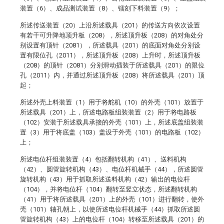
装置（6）、成品测试装置（8）、镭刻下料装置（9）；
所述传送装置（20）上沿所述载具（201）的传送方向依次设置
有若干可升降地顶升板（208），所述顶升板（208）的对角处分
别设置有顶针（2081），所述载具（201）的底面对角处分别设
置有限位孔（2011），所述顶升板（208）上升时，所述顶升板
（208）的顶针（2081）分别滑动插装于所述载具（201）的限位
孔（2011）内，并通过所述顶升板（208）将所述载具（201）顶
起；
所述外壳上料装置（1）用于将舵机（10）的外壳（101）放置于
所述载具（201）上，所述电路板组装装置（2）用于将电路板
（102）安装于所述载具承接的外壳（101）上，所述底盖组装装
置（3）用于将底盖（103）盖设于外壳（101）的电路板（102）
上；
所述电位杆组装装置（4）包括翻转机构（41）、送料机构
（42）、圆管旋转机构（43）、电位杆机械手（44），所述圆管
旋转机构（43）用于抓取所述送料机构（42）输出的电位杆
（104），并将电位杆（104）翻转至竖立状态，所述翻转机构
（41）用于将所述载具（201）上的外壳（101）进行翻转，使外
壳（101）轴孔朝上，以使所述电位杆机械手（44）抓取所述圆
管旋转机构（43）上的电位杆（104）转移至所述载具（201）的