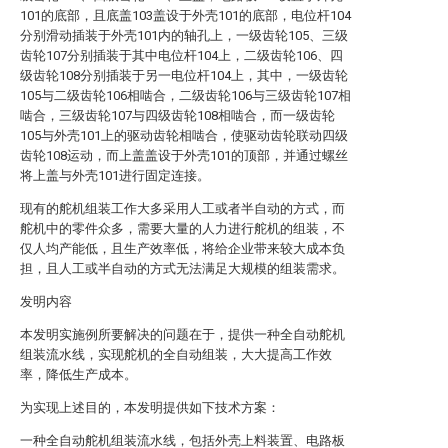
101的底部，且底盖103盖设于外壳101的底部，电位杆104
分别滑动插装于外壳101内的轴孔上，一级齿轮105、三级
齿轮107分别插装于其中电位杆104上，二级齿轮106、四
级齿轮108分别插装于另一电位杆104上，其中，一级齿轮
105与二级齿轮106相啮合，二级齿轮106与三级齿轮107相
啮合，三级齿轮107与四级齿轮108相啮合，而一级齿轮
105与外壳101上的驱动齿轮相啮合，使驱动齿轮联动四级
齿轮108运动，而上盖盖设于外壳101的顶部，并通过螺丝
将上盖与外壳101进行固定连接。
现有的舵机组装工作大多采用人工或者半自动的方式，而
舵机中的零件众多，需要大量的人力进行舵机的组装，不
仅人均产能低，且生产效率低，将给企业带来较大成本负
担，且人工或半自动的方式无法满足大规模的组装需求。
发明内容
本发明实施例所要解决的问题在于，提供一种全自动舵机
组装流水线，实现舵机的全自动组装，大大提高工作效
率，降低生产成本。
为实现上述目的，本发明提供如下技术方案：
一种全自动舵机组装流水线，包括外壳上料装置、电路板