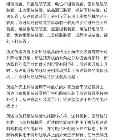
组装装置、底盖组装装置、电位杆组装装置、齿轮组组装
装置、上盖组装装置、成品测试装置、镭刻下料装置、传
送装置，所述传送装置上分别设置有用于承接舵机的若干
载具，通过所述传送装置驱动若干载具依次经过外壳上料
装置、电路板组装装置、底盖组装装置、电位杆组装装
置、齿轮组组装装置、上盖组装装置、成品测试装置、镭
刻下料装置；
所述传送装置上沿所述载具的传送方向依次设置有若干可
升降地顶升板，所述顶升板的对角处分别设置有顶针，所
述载具的底面对角处分别设置有限位孔，所述顶升板上升
时，所述顶升板的顶针分别滑动插装于所述载具的限位孔
内，并通过所述顶升板将所述载具顶起；
所述外壳上料装置用于将舵机的外壳放置于所述载具上，
所述电路板组装装置用于将电路板安装于所述载具承接的
外壳上，所述底盖组装装置用于将底盖盖设于外壳的电路
板上；
所述电位杆组装装置包括翻转机构、送料机构、圆管旋转
机构、电位杆机械手，所述圆管旋转机构用于吸取所述送
料机构输出的电位杆，并将电位杆翻转至竖立状态，所述
翻转机构用于将所述载具上的外壳进行翻转，使外壳轴孔