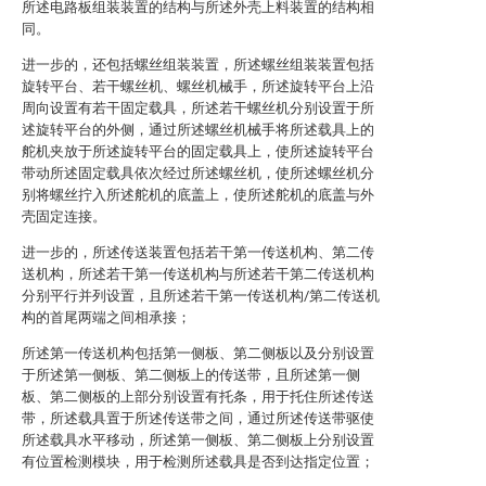
所述电路板组装装置的结构与所述外壳上料装置的结构相
同。
进一步的，还包括螺丝组装装置，所述螺丝组装装置包括
旋转平台、若干螺丝机、螺丝机械手，所述旋转平台上沿
周向设置有若干固定载具，所述若干螺丝机分别设置于所
述旋转平台的外侧，通过所述螺丝机械手将所述载具上的
舵机夹放于所述旋转平台的固定载具上，使所述旋转平台
带动所述固定载具依次经过所述螺丝机，使所述螺丝机分
别将螺丝拧入所述舵机的底盖上，使所述舵机的底盖与外
壳固定连接。
进一步的，所述传送装置包括若干第一传送机构、第二传
送机构，所述若干第一传送机构与所述若干第二传送机构
分别平行并列设置，且所述若干第一传送机构/第二传送机
构的首尾两端之间相承接；
所述第一传送机构包括第一侧板、第二侧板以及分别设置
于所述第一侧板、第二侧板上的传送带，且所述第一侧
板、第二侧板的上部分别设置有托条，用于托住所述传送
带，所述载具置于所述传送带之间，通过所述传送带驱使
所述载具水平移动，所述第一侧板、第二侧板上分别设置
有位置检测模块，用于检测所述载具是否到达指定位置；