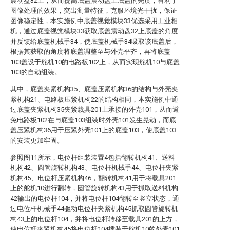
震动盘32上，从而提高底盖震动盘上底盖的亮度，有利于
图像处理的效果，突出测量特征，克服环境光干扰，保证
图像稳定性，本实施例中底盖视觉模块33优选采用工业相
机，通过底盖视觉模块33获取底盖震动盘32上底盖的角度
并反馈给底盖机械手34，使底盖机械手34吸取该底盖后，
根据其获取的角度将底盖调整至与外壳平齐，再将底盖
103盖设于舵机10的电路板102上，从而实现舵机10与底盖
103的自动组装。
其中，底盖夹紧机构35、底盖压紧机构36的结构与外壳夹
紧机构21、电路板压紧机构22的结构相同，本实施例中通
过底盖夹紧机构35夹紧载具201上承接的外壳101，从而避
免电路板102在与底盖103组装时外壳101发生晃动，而底
盖压紧机构36用于压紧外壳101上的底盖103，使底盖103
的安装更加牢固。
参照图11所示，电位杆组装装置4包括翻转机构41、送料
机构42、圆管旋转机构43、电位杆机械手44、电位杆夹紧
机构45、电位杆压紧机构46，翻转机构41用于将载具201
上的舵机10进行翻转，圆管旋转机构43用于抓取送料机构
42输出的电位杆104，并将电位杆104翻转至竖立状态，通
过电位杆机械手44驱动电位杆夹紧机构45抓取圆管旋转机
构43上的电位杆104，并将电位杆转移至载具201的上方，
使电位杆夹紧机构45将电位杆104插装于舵机10的外壳101