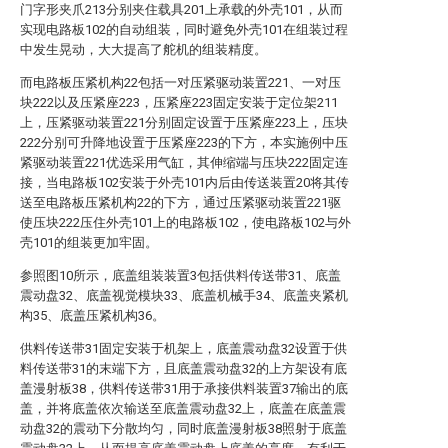
门字形夹爪213分别夹住载具201上承载的外壳101，从而
实现电路板102的自动组装，同时避免外壳101在组装过程
中发生晃动，大大提高了舵机的组装精度。
而电路板压紧机构22包括一对压紧驱动装置221、一对压
块222以及压紧座223，压紧座223固定安装于定位架211
上，压紧驱动装置221分别固定设置于压紧座223上，压块
222分别可升降地设置于压紧座223的下方，本实施例中压
紧驱动装置221优选采用气缸，其伸缩端与压块222固定连
接，当电路板102安装于外壳101内后由传送装置20将其传
送至电路板压紧机构22的下方，通过压紧驱动装置221驱
使压块222压住外壳101上的电路板102，使电路板102与外
壳101的组装更加牢固。
参照图10所示，底盖组装装置3包括供料传送带31、底盖
震动盘32、底盖视觉模块33、底盖机械手34、底盖夹紧机
构35、底盖压紧机构36。
供料传送带31固定安装于机架上，底盖震动盘32设置于供
料传送带31的末端下方，且底盖震动盘32的上方架设有底
盖漫射板38，供料传送带31用于承接供料装置37输出的底
盖，并将底盖依次输送至底盖震动盘32上，底盖在底盖震
动盘32的震动下分散均匀，同时底盖漫射板38照射于底盖