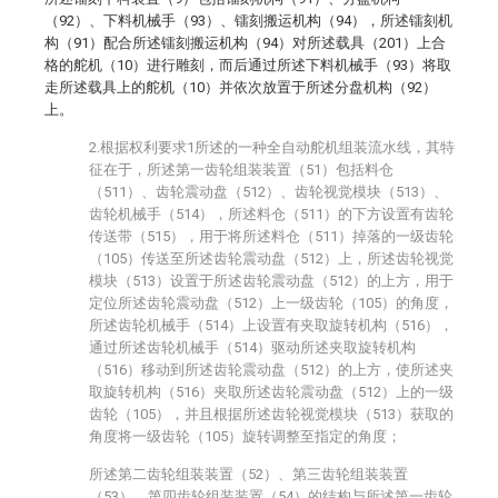
（92）、下料机械手（93）、镭刻搬运机构（94），所述镭刻机
构（91）配合所述镭刻搬运机构（94）对所述载具（201）上合
格的舵机（10）进行雕刻，而后通过所述下料机械手（93）将取
走所述载具上的舵机（10）并依次放置于所述分盘机构（92）
上。
2.根据权利要求1所述的一种全自动舵机组装流水线，其特
征在于，所述第一齿轮组装装置（51）包括料仓
（511）、齿轮震动盘（512）、齿轮视觉模块（513）、
齿轮机械手（514），所述料仓（511）的下方设置有齿轮
传送带（515），用于将所述料仓（511）掉落的一级齿轮
（105）传送至所述齿轮震动盘（512）上，所述齿轮视觉
模块（513）设置于所述齿轮震动盘（512）的上方，用于
定位所述齿轮震动盘（512）上一级齿轮（105）的角度，
所述齿轮机械手（514）上设置有夹取旋转机构（516），
通过所述齿轮机械手（514）驱动所述夹取旋转机构
（516）移动到所述齿轮震动盘（512）的上方，使所述夹
取旋转机构（516）夹取所述齿轮震动盘（512）上的一级
齿轮（105），并且根据所述齿轮视觉模块（513）获取的
角度将一级齿轮（105）旋转调整至指定的角度；
所述第二齿轮组装装置（52）、第三齿轮组装装置
（53）、第四齿轮组装装置（54）的结构与所述第一齿轮