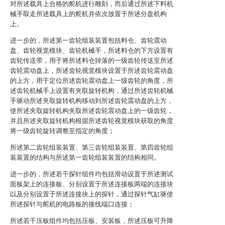
对所述载具上合格的舵机进行雕刻，而后通过所述下料机
械手取走所述载具上的舵机并依次放置于所述分盘机构
上。
进一步的，所述第一齿轮组装装置包括料仓、齿轮震动
盘、齿轮视觉模块、齿轮机械手，所述料仓的下方设置有
齿轮传送带，用于将所述料仓掉落的一级齿轮传送至所述
齿轮震动盘上，所述齿轮视觉模块设置于所述齿轮震动盘
的上方，用于定位所述齿轮震动盘上一级齿轮的角度，所
述齿轮机械手上设置有夹取旋转机构，通过所述齿轮机械
手驱动所述夹取旋转机构移动到所述齿轮震动盘的上方，
使所述夹取旋转机构夹取所述齿轮震动盘上的一级齿轮，
并且所述夹取旋转机构根据所述齿轮视觉模块获取的角度
将一级齿轮旋转调整至指定的角度；
所述第二齿轮组装装置、第三齿轮组装装置、第四齿轮组
装装置的结构与所述第一齿轮组装装置的结构相同。
进一步的，所述若干探针组件均包括滑动设置于所述测试
面板架上的连接板、分别设置于所述连接板两端的连接块
以及分别设置于所述连接块上的探针，通过探针气缸驱使
所述探针与舵机的电路板的接线端口连接；
所述若干压板组件均包括压板、安装板，所述压板可升降