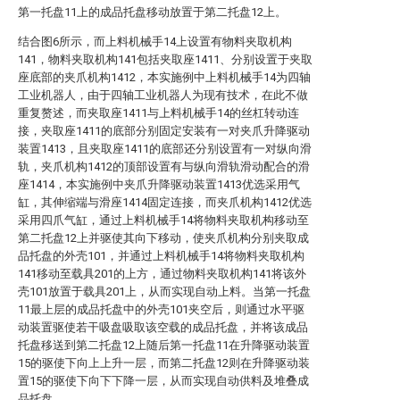
第一托盘11上的成品托盘移动放置于第二托盘12上。
结合图6所示，而上料机械手14上设置有物料夹取机构
141，物料夹取机构141包括夹取座1411、分别设置于夹取
座底部的夹爪机构1412，本实施例中上料机械手14为四轴
工业机器人，由于四轴工业机器人为现有技术，在此不做
重复赘述，而夹取座1411与上料机械手14的丝杠转动连
接，夹取座1411的底部分别固定安装有一对夹爪升降驱动
装置1413，且夹取座1411的底部还分别设置有一对纵向滑
轨，夹爪机构1412的顶部设置有与纵向滑轨滑动配合的滑
座1414，本实施例中夹爪升降驱动装置1413优选采用气
缸，其伸缩端与滑座1414固定连接，而夹爪机构1412优选
采用四爪气缸，通过上料机械手14将物料夹取机构移动至
第二托盘12上并驱使其向下移动，使夹爪机构分别夹取成
品托盘的外壳101，并通过上料机械手14将物料夹取机构
141移动至载具201的上方，通过物料夹取机构141将该外
壳101放置于载具201上，从而实现自动上料。当第一托盘
11最上层的成品托盘中的外壳101夹空后，则通过水平驱
动装置驱使若干吸盘吸取该空载的成品托盘，并将该成品
托盘移送到第二托盘12上随后第一托盘11在升降驱动装置
15的驱使下向上上升一层，而第二托盘12则在升降驱动装
置15的驱使下向下下降一层，从而实现自动供料及堆叠成
品托盘。