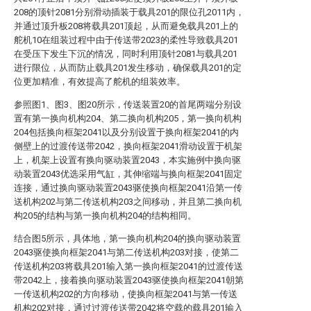
208的顶针2081分别滑动插装于载具201的限位孔2011内，
并通过顶升板208将载具201顶起，从而避免载具201上的
舵机10在组装过程中由于传送带2023的柔性导致载具201
在受压下发生下沉的情况，同时利用顶针2081与载具201
进行限位，从而防止载具201发生移动，确保载具201的定
位更加精准，有效提高了舵机的组装效率。
参照图1、图3、图20所示，传送装置20的首尾两端分别设
置有第一换向机构204、第二换向机构205，第一换向机构
204包括换向框架2041以及分别设置于换向框架2041的内
侧壁上的过渡传送带2042，换向框架2041滑动设置于机架
上，机架上设置有换向驱动装置2043，本实施例中换向驱
动装置2043优选采用气缸，其伸缩端与换向框架2041固定
连接，通过换向驱动装置2043驱使换向框架2041沿第一传
送机构202与第二传送机构203之间移动，并且第二换向机
构205的结构与第一换向机构204的结构相同。
结合图5所示，具体地，第一换向机构204的换向驱动装置
2043驱使换向框架2041与第二传送机构203对接，使第二
传送机构203将载具201输入第一换向框架2041的过渡传送
带2042上，接着换向驱动装置2043驱使换向框架2041朝第
一传送机构202的方向移动，使换向框架2041与第一传送
机构202对接，通过过渡传送带2042将空载的载具201输入