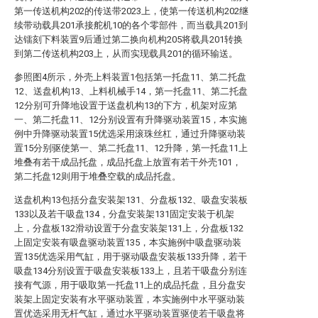
第一传送机构202的传送带2023上，使第一传送机构202继
续带动载具201承接舵机10的各个零部件，而当载具201到
达镭刻下料装置9后通过第二换向机构205将载具201转换
到第二传送机构203上，从而实现载具201的循环输送。
参照图4所示，外壳上料装置1包括第一托盘11、第二托盘
12、送盘机构13、上料机械手14，第一托盘11、第二托盘
12分别可升降地设置于送盘机构13的下方，机架对应第
一、第二托盘11、12分别设置有升降驱动装置15，本实施
例中升降驱动装置15优选采用滚珠丝杠，通过升降驱动装
置15分别驱使第一、第二托盘11、12升降，第一托盘11上
堆叠有若干成品托盘，成品托盘上放置有若干外壳101，
第二托盘12则用于堆叠空载的成品托盘。
送盘机构13包括分盘安装架131、分盘板132、吸盘安装板
133以及若干吸盘134，分盘安装架131固定安装于机架
上，分盘板132滑动设置于分盘安装架131上，分盘板132
上固定安装有吸盘驱动装置135，本实施例中吸盘驱动装
置135优选采用气缸，用于驱动吸盘安装板133升降，若干
吸盘134分别设置于吸盘安装板133上，且若干吸盘分别连
接有气源，用于吸取第一托盘11上的成品托盘，且分盘安
装架上固定安装有水平驱动装置，本实施例中水平驱动装
置优选采用无杆气缸，通过水平驱动装置驱使若干吸盘将