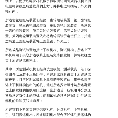
朝上，以使所述电位杆机械手抓取所述圆管旋转机构上的
电位杆转移至所述载具的上方，并将电位杆插装于外壳的
轴孔内；
所述齿轮组组装装置包括第一齿轮组装装置、第二齿轮组
装装置、第三齿轮组装装置、第四齿轮组装装置，所述第
一齿轮组装装置、第二齿轮组装装置、第三齿轮组装装
置、第四齿轮组装装置依次将齿轮插装于电位杆上，并通
过所述上盖组装装置将上盖盖设于外壳上；
所述成品测试装置包括上下料机构、测试机构，所述上下
料机构用于夹取所述载具上组装完毕的舵机，并将舵机放
置于所述测试机构上；
其中，所述测试机构包括测试面板架、测试载具、若干探
针组件以及若干压板组件，所述测试载具设置于所述测试
面板架，且所述测试载具上具有若干容置位，用于承接所
述上下料机构输出的舵机，通过所述探针组件与所述容置
位上的舵机的接线端口连接，且所述若干压板组件分别压
紧所述容置位上的舵机，使测试机通过所述探针组件测试
舵机的角速度和加速度；
所述镭刻下料装置包括镭刻机构、分盘机构、下料机械
手、镭刻搬运机构，所述镭刻机构配合所述镭刻搬运机构