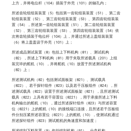
上方，并将电位杆（104）插装于外壳（101）的轴孔内；
所述齿轮组组装装置（5）包括第一齿轮组装装置（51）、第二齿
轮组装装置（52）、第三齿轮组装装置（53）、第四齿轮组装装
置（54），所述第一齿轮组装装置（51）、第二齿轮组装装置
（52）、第三齿轮组装装置（53）、第四齿轮组装装置（54）依
次将齿轮插装于电位杆（104）上，并通过所述上盖组装装置
（6）将上盖盖设于外壳（101）上；
所述成品测试装置（8）包括上下料机构（81）、测试机构
（82），所述上下料机构（81）用于夹取所述载具（201）上组
装完毕的舵机（10），并将舵机（10）放置于所述测试机构
（82）上；
所述测试机构（82）包括测试面板架（821）、测试载具
（822）、若干探针组件（823）以及若干压板组件（824），所
述测试载具（822）设置于所述测试面板架（821），且所述测试
载具（822）上具有若干容置位（8221），用于承接所述上下料
机构输出的舵机（10），通过所述探针组件（823）与所述容置
位（8221）上的舵机（10）的接线端口连接，且所述若干压板组
件分别压紧所述容置位（8221）上的舵机（10），使测试机通过
所述探针组件（823）测试舵机的角速度和加速度；
所述镭刻下料装置（9）包括镭刻机构（91）、分盘机构