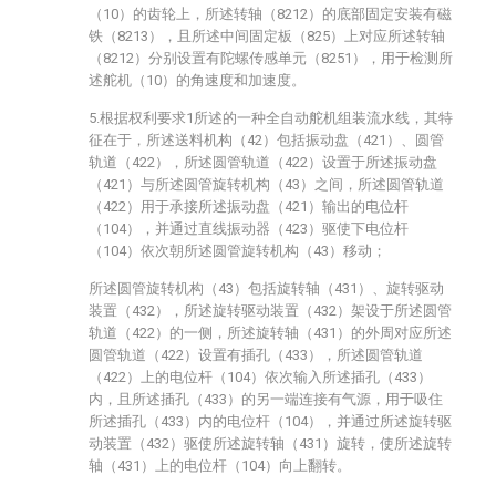
（10）的齿轮上，所述转轴（8212）的底部固定安装有磁
铁（8213），且所述中间固定板（825）上对应所述转轴
（8212）分别设置有陀螺传感单元（8251），用于检测所
述舵机（10）的角速度和加速度。
5.根据权利要求1所述的一种全自动舵机组装流水线，其特
征在于，所述送料机构（42）包括振动盘（421）、圆管
轨道（422），所述圆管轨道（422）设置于所述振动盘
（421）与所述圆管旋转机构（43）之间，所述圆管轨道
（422）用于承接所述振动盘（421）输出的电位杆
（104），并通过直线振动器（423）驱使下电位杆
（104）依次朝所述圆管旋转机构（43）移动；
所述圆管旋转机构（43）包括旋转轴（431）、旋转驱动
装置（432），所述旋转驱动装置（432）架设于所述圆管
轨道（422）的一侧，所述旋转轴（431）的外周对应所述
圆管轨道（422）设置有插孔（433），所述圆管轨道
（422）上的电位杆（104）依次输入所述插孔（433）
内，且所述插孔（433）的另一端连接有气源，用于吸住
所述插孔（433）内的电位杆（104），并通过所述旋转驱
动装置（432）驱使所述旋转轴（431）旋转，使所述旋转
轴（431）上的电位杆（104）向上翻转。