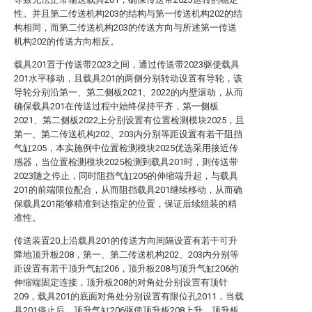
性。并且第二传送机构203的结构与第一传送机构202的结
构相同，而第二传送机构203的传送方向与所述第一传送
机构202的传送方向相反。
载具201置于传送带2023之间，通过传送带2023驱使载具
201水平移动，且载具201的两侧分别转动设置有导轮，该
导轮分别沿第一、第二侧板2021、2022的内壁滚动，从而
确保载具201在传送过程中始终保持平齐，第一侧板
2021、第二侧板2022上分别设置有位置检测模块2025，且
第一、第二传送机构202、203内分别等距设置有若干阻挡
气缸205，本实施例中位置检测模块2025优选采用接近传
感器，当位置检测模块2025检测到载具201时，则传送带
2023随之停止，同时阻挡气缸205的伸缩端升起，与载具
201的前端限位配合，从而阻挡载具201继续移动，从而确
保载具201能够精准到达指定的位置，保证后续组装的精
准性。
传送装置20上沿载具201的传送方向间隔设置有若干可升
降地顶升板208，第一、第二传送机构202、203内分别等
距设置有若干顶升气缸206，顶升板208与顶升气缸206的
伸缩端固定连接，顶升板208的对角处分别设置有顶针
209，载具201的底面对角处分别设置有限位孔2011，当载
具201停止后，顶升气缸206驱使顶升板208上升，顶升板