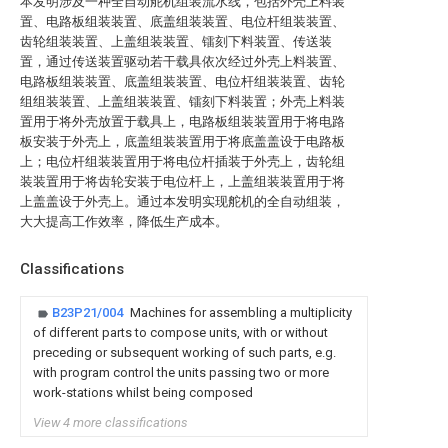
本发明涉及一种全自动舵机组装流水线，包括外壳上料装
置、电路板组装装置、底盖组装装置、电位杆组装装置、
齿轮组装装置、上盖组装装置、镭刻下料装置、传送装
置，通过传送装置驱动若干载具依次经过外壳上料装置、
电路板组装装置、底盖组装装置、电位杆组装装置、齿轮
组组装装置、上盖组装装置、镭刻下料装置；外壳上料装
置用于将外壳放置于载具上，电路板组装装置用于将电路
板安装于外壳上，底盖组装装置用于将底盖盖设于电路板
上；电位杆组装装置用于将电位杆插装于外壳上，齿轮组
装装置用于将齿轮安装于电位杆上，上盖组装装置用于将
上盖盖设于外壳上。通过本发明实现舵机的全自动组装，
大大提高工作效率，降低生产成本。
Classifications
B23P21/004
Machines for assembling a multiplicity
of different parts to compose units, with or without
preceding or subsequent working of such parts, e.g.
with program control the units passing two or more
work-stations whilst being composed
View 4 more classifications