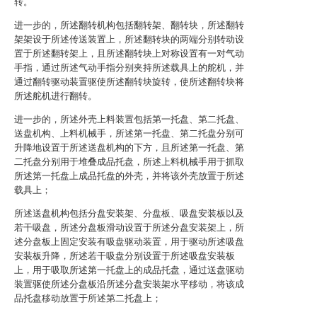
转。
进一步的，所述翻转机构包括翻转架、翻转块，所述翻转
架架设于所述传送装置上，所述翻转块的两端分别转动设
置于所述翻转架上，且所述翻转块上对称设置有一对气动
手指，通过所述气动手指分别夹持所述载具上的舵机，并
通过翻转驱动装置驱使所述翻转块旋转，使所述翻转块将
所述舵机进行翻转。
进一步的，所述外壳上料装置包括第一托盘、第二托盘、
送盘机构、上料机械手，所述第一托盘、第二托盘分别可
升降地设置于所述送盘机构的下方，且所述第一托盘、第
二托盘分别用于堆叠成品托盘，所述上料机械手用于抓取
所述第一托盘上成品托盘的外壳，并将该外壳放置于所述
载具上；
所述送盘机构包括分盘安装架、分盘板、吸盘安装板以及
若干吸盘，所述分盘板滑动设置于所述分盘安装架上，所
述分盘板上固定安装有吸盘驱动装置，用于驱动所述吸盘
安装板升降，所述若干吸盘分别设置于所述吸盘安装板
上，用于吸取所述第一托盘上的成品托盘，通过送盘驱动
装置驱使所述分盘板沿所述分盘安装架水平移动，将该成
品托盘移动放置于所述第二托盘上；