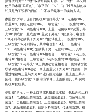
接连接到另一个元件或者可能同时存在居中元件。本文所
使用的术语“垂直的”、“水平的”、“左”、“右”以及类似的表
述只是为了说明的目的，并不表示是唯一的实施方式。
参照图1所示，现有的舵机10包括外壳101、电路板102、
底盖103、两组电位杆104、一级齿轮105、二级齿轮106、
三级齿轮107、四级齿轮108、上盖，电路板102设置于外
壳101的底部，且底盖103盖设于外壳101的底部，电位杆
104分别滑动插装于外壳101内的轴孔上，一级齿轮105、
三级齿轮107分别插装于其中电位杆104上，二级齿轮
106、四级齿轮108分别插装于另一电位杆104上，其中，
一级齿轮105与二级齿轮106相啮合，二级齿轮106与三级
齿轮107相啮合，三级齿轮107与四级齿轮108相啮合，而
一级齿轮105与外壳101上的驱动齿轮相啮合，使驱动齿轮
联动四级齿轮108运动，而上盖盖设于外壳101的顶部，并
通过螺丝将上盖与外壳101进行固定连接，且上盖上具有
圆孔，使四级齿轮108的输出轴伸出上盖的圆孔，即实现
舵机10的组装。
参照图1所示，一种全自动舵机组装流水线，包括外壳上料
装置1、电路板组装装置2、底盖组装装置3、电位杆组装
装置4、齿轮组组装装置5、上盖组装装置6、螺钉组装装
置7、成品测试装置8、镭刻下料装置9、传送装置20、机