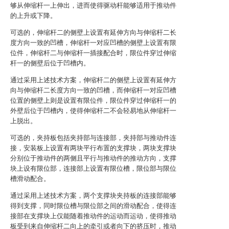
够从伸缩杆一上伸出，进而使得驱动杆能够适用于推动件
的上升或下降。
可选的，伸缩杆二的侧壁上设置有延伸方向与伸缩杆二长
度方向一致的凹槽，伸缩杆一对应凹槽的侧壁上设置有限
位件，伸缩杆二与伸缩杆一插接配合时，限位件穿过伸缩
杆一的侧壁后位于凹槽内。
通过采用上述技术方案，伸缩杆二的侧壁上设置有延伸方
向与伸缩杆二长度方向一致的凹槽，而伸缩杆一对应凹槽
位置的侧壁上则是设置有限位件，限位件穿过伸缩杆一的
外壁后位于凹槽内，使得伸缩杆二不会轻易地从伸缩杆一
上脱出。
可选的，夹持板包括夹持部与连接部，夹持部与推动件连
接，安装板上设置有两块平行布置的支撑块，两块支撑块
分别位于推动件的两侧且平行与推动件的推动方向，支撑
块上设有限位部，连接部上设置有限位槽，限位部与限位
槽滑动配合。
通过采用上述技术方案，两个支撑块夹持板的连接部能够
得到支撑，同时限位槽与限位部之间的滑动配合，使得连
接部在支撑块上仅能随着推动件的运动而运动，使得推动
板受到来自伸缩杆二向上的牵引或者向下的挤压时，推动