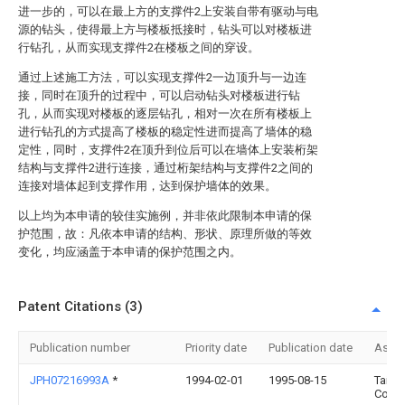
进一步的，可以在最上方的支撑件2上安装自带有驱动与电
源的钻头，使得最上方与楼板抵接时，钻头可以对楼板进
行钻孔，从而实现支撑件2在楼板之间的穿设。
通过上述施工方法，可以实现支撑件2一边顶升与一边连
接，同时在顶升的过程中，可以启动钻头对楼板进行钻
孔，从而实现对楼板的逐层钻孔，相对一次在所有楼板上
进行钻孔的方式提高了楼板的稳定性进而提高了墙体的稳
定性，同时，支撑件2在顶升到位后可以在墙体上安装桁架
结构与支撑件2进行连接，通过桁架结构与支撑件2之间的
连接对墙体起到支撑作用，达到保护墙体的效果。
以上均为本申请的较佳实施例，并非依此限制本申请的保
护范围，故：凡依本申请的结构、形状、原理所做的等效
变化，均应涵盖于本申请的保护范围之内。
Patent Citations (3)
Publication number
Priority date
Publication date
Assi
JPH07216993A
*
1994-02-01
1995-08-15
Taisei
Corp