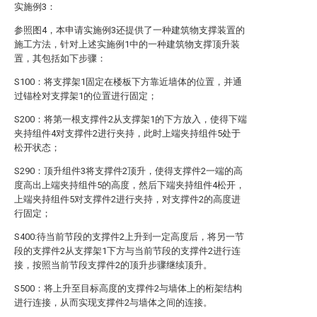
实施例3：
参照图4，本申请实施例3还提供了一种建筑物支撑装置的
施工方法，针对上述实施例1中的一种建筑物支撑顶升装
置，其包括如下步骤：
S100：将支撑架1固定在楼板下方靠近墙体的位置，并通
过锚栓对支撑架1的位置进行固定；
S200：将第一根支撑件2从支撑架1的下方放入，使得下端
夹持组件4对支撑件2进行夹持，此时上端夹持组件5处于
松开状态；
S290：顶升组件3将支撑件2顶升，使得支撑件2一端的高
度高出上端夹持组件5的高度，然后下端夹持组件4松开，
上端夹持组件5对支撑件2进行夹持，对支撑件2的高度进
行固定；
S400:待当前节段的支撑件2上升到一定高度后，将另一节
段的支撑件2从支撑架1下方与当前节段的支撑件2进行连
接，按照当前节段支撑件2的顶升步骤继续顶升。
S500：将上升至目标高度的支撑件2与墙体上的桁架结构
进行连接，从而实现支撑件2与墙体之间的连接。