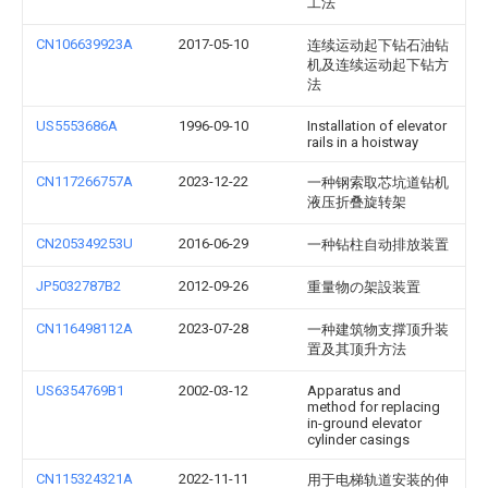
工法
CN106639923A
2017-05-10
连续运动起下钻石油钻
机及连续运动起下钻方
法
US5553686A
1996-09-10
Installation of elevator
rails in a hoistway
CN117266757A
2023-12-22
一种钢索取芯坑道钻机
液压折叠旋转架
CN205349253U
2016-06-29
一种钻柱自动排放装置
JP5032787B2
2012-09-26
重量物の架設装置
CN116498112A
2023-07-28
一种建筑物支撑顶升装
置及其顶升方法
US6354769B1
2002-03-12
Apparatus and
method for replacing
in-ground elevator
cylinder casings
CN115324321A
2022-11-11
用于电梯轨道安装的伸