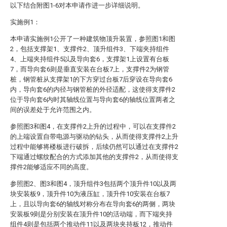
以下结合附图1-6对本申请作进一步详细说明。
实施例1：
本申请实施例1公开了一种建筑物顶升装置，参照图1和图
2，包括支撑架1、支撑件2、顶升组件3、下端夹持组件
4、上端夹持组件5以及导向套6，支撑架1上设置有台板
7，而导向套6则是垂直安装在台板7上，支撑件2为钢管
桩，钢管桩从支撑架1的下方穿过台板7后穿设在导向套6
内，导向套6的内径与钢管桩的外径适配，这使得支撑件2
位于导向套6内时其轴线位置与导向套6的轴线位置两者之
间的误差处于允许范围之内。
参照图3和图4，在支撑件2上升的过程中，可以在支撑件2
的上端设置自带电源与驱动的钻头，从而使得支撑件2上升
过程中能够将楼板进行破拆，后续仍然可以通过在支撑件2
下端通过螺纹配合的方式添加其他的支撑件2，从而使得支
撑件2能够适应不同的高度。
参照图2、图3和图4，顶升组件3包括两个顶升件10以及两
块安装板9，顶升件10为液压缸，顶升件10安装在台板7
上，且以导向套6的轴线对称分布在导向套6的两侧，两块
安装板9则是分别安装在顶升件10的活动端，而下端夹持
组件4则是包括两个推动件11以及两块夹持板12，推动件