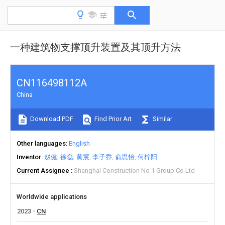
一种建筑物支撑顶升装置及其顶升方法
CN116498112A
China
Download PDF
Find Prior Art
Similar
Other languages
English
Inventor
赵健
徐磊
黄宸
李子乔
俞思怡
何梓阳
Current Assignee
Shanghai Construction No 1 Group Co Ltd
Worldwide applications
2023
CN