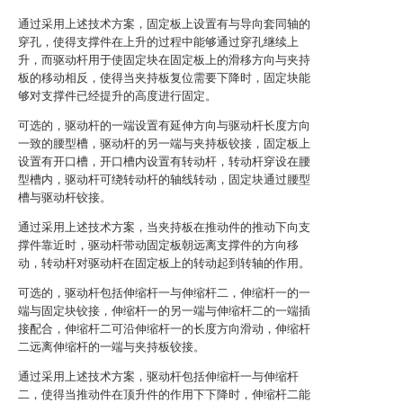
通过采用上述技术方案，固定板上设置有与导向套同轴的
穿孔，使得支撑件在上升的过程中能够通过穿孔继续上
升，而驱动杆用于使固定块在固定板上的滑移方向与夹持
板的移动相反，使得当夹持板复位需要下降时，固定块能
够对支撑件已经提升的高度进行固定。
可选的，驱动杆的一端设置有延伸方向与驱动杆长度方向
一致的腰型槽，驱动杆的另一端与夹持板铰接，固定板上
设置有开口槽，开口槽内设置有转动杆，转动杆穿设在腰
型槽内，驱动杆可绕转动杆的轴线转动，固定块通过腰型
槽与驱动杆铰接。
通过采用上述技术方案，当夹持板在推动件的推动下向支
撑件靠近时，驱动杆带动固定板朝远离支撑件的方向移
动，转动杆对驱动杆在固定板上的转动起到转轴的作用。
可选的，驱动杆包括伸缩杆一与伸缩杆二，伸缩杆一的一
端与固定块铰接，伸缩杆一的另一端与伸缩杆二的一端插
接配合，伸缩杆二可沿伸缩杆一的长度方向滑动，伸缩杆
二远离伸缩杆的一端与夹持板铰接。
通过采用上述技术方案，驱动杆包括伸缩杆一与伸缩杆
二，使得当推动件在顶升件的作用下下降时，伸缩杆二能