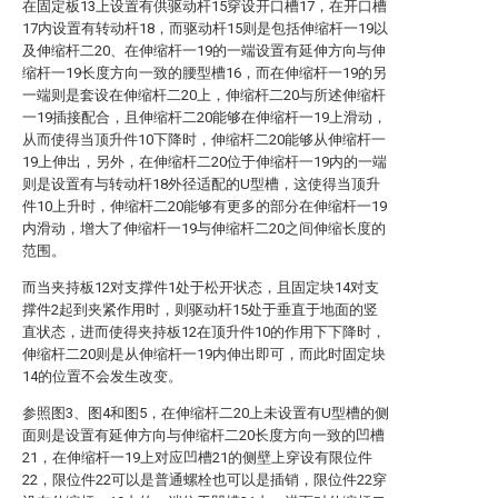
在固定板13上设置有供驱动杆15穿设开口槽17，在开口槽
17内设置有转动杆18，而驱动杆15则是包括伸缩杆一19以
及伸缩杆二20、在伸缩杆一19的一端设置有延伸方向与伸
缩杆一19长度方向一致的腰型槽16，而在伸缩杆一19的另
一端则是套设在伸缩杆二20上，伸缩杆二20与所述伸缩杆
一19插接配合，且伸缩杆二20能够在伸缩杆一19上滑动，
从而使得当顶升件10下降时，伸缩杆二20能够从伸缩杆一
19上伸出，另外，在伸缩杆二20位于伸缩杆一19内的一端
则是设置有与转动杆18外径适配的U型槽，这使得当顶升
件10上升时，伸缩杆二20能够有更多的部分在伸缩杆一19
内滑动，增大了伸缩杆一19与伸缩杆二20之间伸缩长度的
范围。
而当夹持板12对支撑件1处于松开状态，且固定块14对支
撑件2起到夹紧作用时，则驱动杆15处于垂直于地面的竖
直状态，进而使得夹持板12在顶升件10的作用下下降时，
伸缩杆二20则是从伸缩杆一19内伸出即可，而此时固定块
14的位置不会发生改变。
参照图3、图4和图5，在伸缩杆二20上未设置有U型槽的侧
面则是设置有延伸方向与伸缩杆二20长度方向一致的凹槽
21，在伸缩杆一19上对应凹槽21的侧壁上穿设有限位件
22，限位件22可以是普通螺栓也可以是插销，限位件22穿