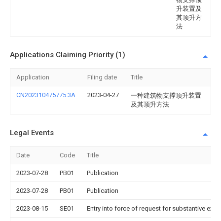
升装置及
其顶升方
法
Applications Claiming Priority (1)
Application
Filing date
Title
CN202310475775.3A
2023-04-27
一种建筑物支撑顶升装置
及其顶升方法
Legal Events
Date
Code
Title
2023-07-28
PB01
Publication
2023-07-28
PB01
Publication
2023-08-15
SE01
Entry into force of request for substantive exa