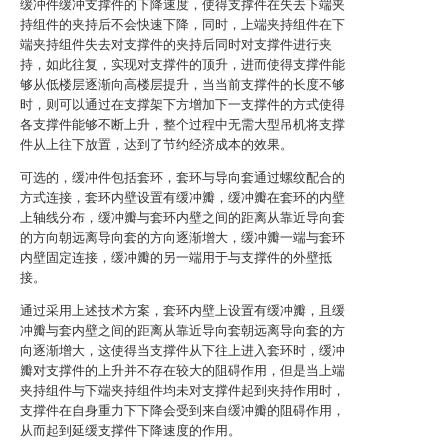
缓冲件缓冲支撑件的下降速度，使得支撑件在失去下端夹
持组件的夹持后不会快速下降，同时，上端夹持组件在下
端夹持组件失去对支撑件的夹持后同时对支撑件进行夹
持，如此往复，实现对支撑件的顶升，进而使得支撑件能
够从低楼层逐渐向高楼层提升，当当前支撑件的长度不够
时，则可以通过在支撑架下方增加下一支撑件的方式使得
各支撑件能够不断上升，整个过程中无需大型吊机将支撑
件从上往下放置，达到了节约经济成本的效果。
可选的，缓冲件包括套环，套环与导向套通过螺纹配合的
方式连接，套环内壁设置有缓冲瓣，缓冲瓣在套环的内壁
上轴线分布，缓冲瓣与套环内壁之间的距离从靠近导向套
的方向朝远离导向套的方向逐渐增大，缓冲瓣一端与套环
内壁固定连接，缓冲瓣的另一端用于与支撑件的外壁抵
接。
通过采用上述技术方案，套环内壁上设置有缓冲瓣，且缓
冲瓣与套内壁之间的距离从靠近导向套朝远离导向套的方
向逐渐增大，这使得当支撑件从下往上进入套环时，缓冲
瓣对支撑件的上升并不存在较大的阻碍作用，但是当上端
夹持组件与下端夹持组件均未对支撑件起到夹持作用时，
支撑件在自身重力下下降会受到来自缓冲瓣的阻碍作用，
从而起到延缓支撑件下降速度的作用。