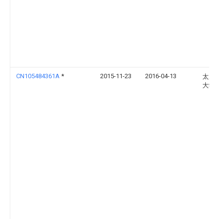
CN105484361A
*
2015-11-23
2016-04-13
太原
大学