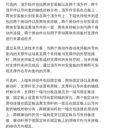
可选的，顶升组件包括两块安装板以及两个顶升件，两个
顶升件以导向套的轴线对称分布，顶升件安装在台板上，
两块安装板分别安装在两个顶升件上，下端夹持组件则是
包括两个推动件以及两块夹持板，两个推动件分别安装在
两块安装板远离顶升件的一面，两块夹持板分别与两个推
动件连接，两个推动件分别用于带动两块夹持板对支撑件
进行夹紧或松开。
通过采用上述技术方案，当两个推动件推动夹持板向导向
套内的支撑件运动直至两个夹持板与支撑件的外壁抵接
时，两块夹持板之间形成对支撑件的夹持空间，当夹持板
对支撑件夹持完成后，通过顶升件对安装板的升降即可实
现支撑件在导向套内的升降。
可选的，上端夹持组件包括固定板，两块固定块以及两根
驱动杆，支撑杆至少设置有两根，支撑杆以导向套的轴线
对称分布，支撑杆一端与台板连接且另一端与固定板连
接，固定板上设置有与导向套同轴的穿孔，两个固定块均
滑动连接在固定板远离支撑杆的一面且在固定板上以导向
套的轴线对称分布，两根驱动杆的一端分别连接在滑动块
上，两根驱动杆的另一端则是穿过固定板后与夹持板连
接，驱动杆用于使固定块在固定板上的滑移方向与夹持板
的移动方向相反。