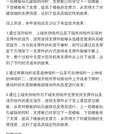
一层楼板钻孔破除的同时，支撑桩已经穿过下一层楼板，
下层楼板有了支撑，提高了楼板的支撑力，从而增大了对
建筑物的支撑强度，达到了提高其稳定性的效果。
综上所述，本申请包括至少以下有益技术效果：
1.通过顶升组件、上端夹持组件以及下端夹持组件实现对
支撑件的顶升，进而使得支撑件能够从低楼层逐渐向高楼
层提升，当当前支撑件的长度不够时，则可以通过在支撑
架下方增加下一支撑件的方式使得各支撑件能够不断上
升，整个过程中无需大型吊机将支撑件从上往下放置，达
到了节约经济成本的效果。
2.通过将驱动杆设置成伸缩杆一以及可在伸缩杆一上伸缩
的伸缩杆二，使得顶升组件带动推动件上升或者下降时，
驱动杆的长度能够根据推动件的高度进行改变。
3.通过上端夹持组件与下端夹持组件交替夹持支撑件以及
顶升组件的逐次顶升，使得支撑件从下至上逐层穿过楼
板，从而对楼板的钻孔破除也是逐层进行，上一层楼板钻
孔破除的同时，支撑桩已经穿过下一层楼板，下层楼板有
了支撑，提高了楼板的支撑力，从而增大了对建筑物的支
撑强度，达到了提高其稳定性的效果。