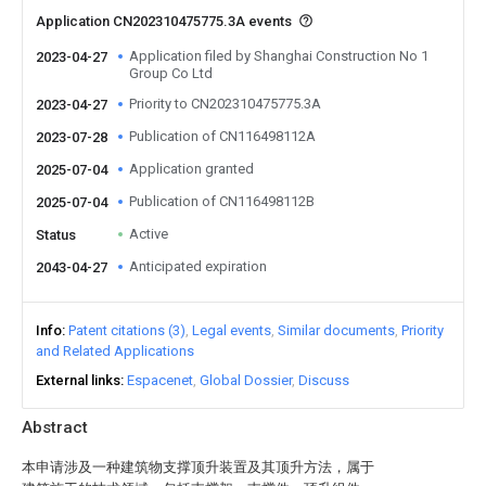
Application CN202310475775.3A events
Application filed by Shanghai Construction No 1
2023-04-27
Group Co Ltd
Priority to CN202310475775.3A
2023-04-27
Publication of CN116498112A
2023-07-28
Application granted
2025-07-04
Publication of CN116498112B
2025-07-04
Active
Status
Anticipated expiration
2043-04-27
Info
Patent citations (3)
Legal events
Similar documents
Priority
and Related Applications
External links
Espacenet
Global Dossier
Discuss
Abstract
本申请涉及一种建筑物支撑顶升装置及其顶升方法，属于