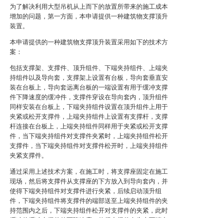
为了解决利用大型吊机从上而下的放置所带来的施工成本
增加的问题，第一方面，本申请提供一种建筑物支撑顶升
装置。
本申请提供的一种建筑物支撑顶升装置采用如下的技术方
案：
包括支撑架、支撑件、顶升组件、下端夹持组件、上端夹
持组件以及导向套，支撑架上设置有台板，导向套垂直安
装在台板上，导向套远离台板的一端设置有用于缓冲支撑
件下降速度的缓冲件，支撑件穿设在导向套内，顶升组件
同样安装在台板上，下端夹持组件设置在顶升组件上用于
夹紧或松开支撑件，上端夹持组件上设置有支撑杆，支撑
杆连接在台板上，上端夹持组件同样用于夹紧或松开支撑
件，当下端夹持组件对支撑件夹紧时，上端夹持组件松开
支撑件，当下端夹持组件对支撑件松开时，上端夹持组件
夹紧支撑件。
通过采用上述技术方案，在施工时，将支撑座固定在施工
现场，然后将支撑件从支撑座的下方放入到导向套内，并
使得下端夹持组件对支撑件进行夹紧，后续启动顶升组
件，下端夹持组件将支撑件的端部送至上端夹持组件的夹
持范围内之后，下端夹持组件松开对支撑件的夹紧，此时