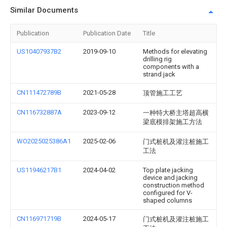
Similar Documents
Publication
Publication Date
Title
US10407937B2
2019-09-10
Methods for elevating
drilling rig
components with a
strand jack
CN111472789B
2021-05-28
顶管施工工艺
CN116732887A
2023-09-12
一种特大桥主塔超高横
梁底模排架施工方法
WO2025025386A1
2025-02-06
门式桩机及灌注桩施工
工法
US11946217B1
2024-04-02
Top plate jacking
device and jacking
construction method
configured for V-
shaped columns
CN116971719B
2024-05-17
门式桩机及灌注桩施工