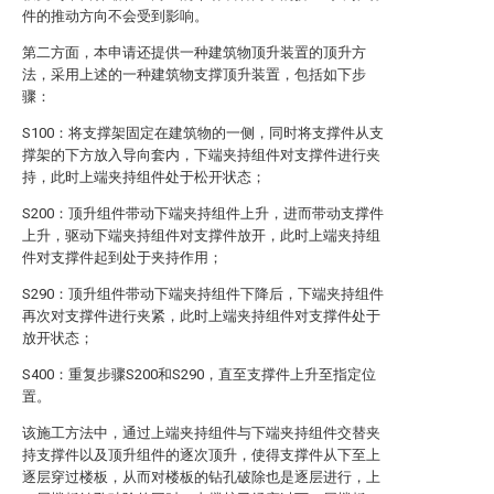
件的推动方向不会受到影响。
第二方面，本申请还提供一种建筑物顶升装置的顶升方
法，采用上述的一种建筑物支撑顶升装置，包括如下步
骤：
S100：将支撑架固定在建筑物的一侧，同时将支撑件从支
撑架的下方放入导向套内，下端夹持组件对支撑件进行夹
持，此时上端夹持组件处于松开状态；
S200：顶升组件带动下端夹持组件上升，进而带动支撑件
上升，驱动下端夹持组件对支撑件放开，此时上端夹持组
件对支撑件起到处于夹持作用；
S290：顶升组件带动下端夹持组件下降后，下端夹持组件
再次对支撑件进行夹紧，此时上端夹持组件对支撑件处于
放开状态；
S400：重复步骤S200和S290，直至支撑件上升至指定位
置。
该施工方法中，通过上端夹持组件与下端夹持组件交替夹
持支撑件以及顶升组件的逐次顶升，使得支撑件从下至上
逐层穿过楼板，从而对楼板的钻孔破除也是逐层进行，上