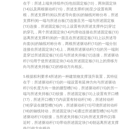
在于：所述上端夹持组件(5)包括固定板(13)，两块固定块
(14)以及两根驱动杆(15)，所述支撑杆(8)至少设置有两
根，所述支撑杆(8)以所述导向套(6)的轴线对称分布，所述
支撑杆(8)一端与所述台板(7)连接且另一端与所述固定板
(13)连接，所述固定板(13)上设置有供所述支撑件(2)穿过
的穿孔，两个所述固定块(14)均滑动连接在所述固定板(13)
远离所述支撑杆(8)的一面且在所述固定板(13)上以所述导
向套(6)的轴线对称分布，两根所述驱动杆(15)的一端分别
连接在所述固定块(14)上，两根所述驱动杆(15)的另一端则
是穿过所述固定板(13)后与所述夹持板(12)连接，所述驱动
杆(15)用于使所述固定块(14)在所述固定板(13)上的滑移方
向与所述夹持板(12)的移动方向相反。
5.根据权利要求4所述的一种建筑物支撑顶升装置，其特征
在于：所述驱动杆(15)的一端设置有延伸方向与所述驱动
杆(15)长度方向一致的腰型槽(16)，所述驱动杆(15)的另一
端与所述夹持板(12)铰接，所述固定板(13)上设置有开口槽
(17)，所述开口槽(17)内设置有转动杆(18)，所述转动杆
(18)穿设在腰型槽(16)内，所述驱动杆(15)可绕所述转动杆
(18)的轴线转动，所述固定块(14)通过所述腰型槽(16)与所
述驱动杆(15)铰接，当所述夹持板(12)向所述支撑件(2)靠
近时，所述驱动杆(15)带动所述固定块(14)朝远离所述支撑
件(2)的方向移动。