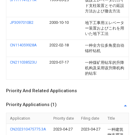
仮設エレベータのガイ
ド支柱装置とその延設
方法および撤去方法
JP3097010B2
2000-10-10
地下工事用エレベータ
ー装置およびこれを用
いた地下工法
CN114059928A
2022-02-18
一种全方位多角度自动
锚杆钻机
CN211038523U
2020-07-17
一种煤矿用钻车的升降
机构及采用该升降机构
的钻车
Priority And Related Applications
Priority Applications (1)
Application
Priority date
Filing date
Title
CN202310475775.3A
2023-04-27
2023-04-27
一种建筑
物支撑顶