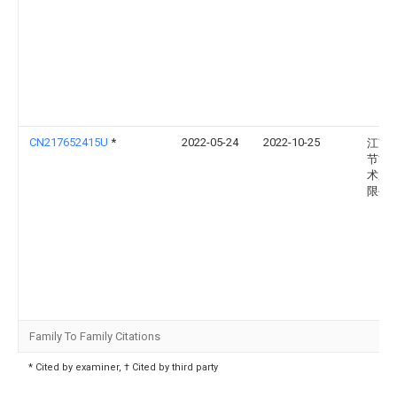
CN217652415U
*
2022-05-24
2022-10-25
江苏
节能
术股
限公
Family To Family Citations
* Cited by examiner, † Cited by third party