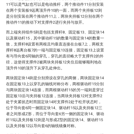
11可以是气缸也可以是电动推杆，两个推动件11分别安装
在两个安装板9远离顶升件10的一面，而两个夹持板12则
是分别安装在两个推动件11上，两块夹持板12分别在两个
推动件11的推动下对支撑件2进行夹持与放开。
而上端夹持组件5则是包括支撑杆8、固定板13、固定块14
以及驱动杆15，其中驱动杆15的数量与固定块14的数量一
致，支撑杆8设置有两根且均垂直连接在台板7上，两根支
撑杆8远离台板7的一端与固定板13连接，固定板13上设置
有与导向套6同轴的穿孔，穿孔的直径略大于支撑件2的外
径，这使得支撑件2被两块夹持板12夹住后能够顺利地在
顶升件10的顶升下从穿孔处伸出。
两块固定块14则是分别滑设在穿孔的两侧，两块固定块14
在固定板13上以穿孔的轴线对称分布，两根驱动杆15分别
与两块固定块14连接，而两根驱动杆15的另一端则是穿过
固定板13后与夹持板12连接，当两块夹持板12对支撑件2
处于夹紧状态时而固定块14对支撑件2处于松开状态时，
位于导向套6同一侧固定块14、驱动杆15以及夹持板12三
者之间形成Z形，而位于导向套6另一侧的固定块14、驱动
杆15以及夹持板12则是与形成Z型的固定块14、驱动杆15
以及夹持板12以导向套6的轴线镜像对称。