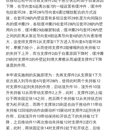
在移动过程中而导致支撑件2处于悬空状态时由于自重原因
下降，在导向套6远离台板7的一端设置有缓冲件，缓冲件
包括套环28，套环28与导向套6通过螺纹配合的方式连
接，在套环28的内壁设置有多组沿套环28长度方向间隔分
布的缓冲瓣29，各组缓冲瓣29在套环28内沿套环28的内壁
周向分布，缓冲瓣29由橡胶制成，缓冲瓣29与套环28内壁
之间的距离从靠近导向套6朝远离导向套6的的方向逐渐增
大，这使得支撑件2从支撑架1下方进入导向套6与套环28
时，摩擦力较小，从而使得支撑件2能够顺利在夹持板12
的夹持下上升，而当支撑件2由于自重原因下降时，缓冲瓣
29则对支撑件2的外壁起到增大摩擦从而减缓支撑件2下降
速度的作用。
本申请实施例的实施原理为：先将支撑件2从支撑架1下方
依次插入到导向套6与套环28内，使得此时两个夹持板12
对支撑件2起到夹持的作用，启动顶升件10，顶升件10顶
升夹持板12从而带动支撑件2上升，此时，支撑件2的上端
位于两块固定块14之间，然后两个夹持板12从夹持状态转
变为松开状态，而两个支撑块25则是在由于推动件11带动
夹持板12回缩的动作由驱动杆15驱动对支撑件2起到夹持
作用，后续顶升件10带动保持松开状态下的夹持板12下
降，之后推动件11再次推动夹持板12对支撑件2进行夹
紧，此时，两块固定块14对支撑件2处于松开状态，后续