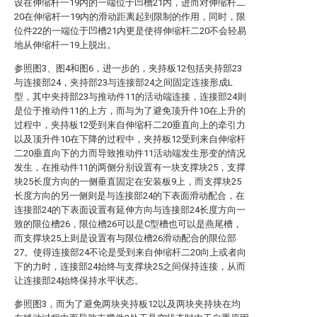
设在伸缩杆一19内的一端位于凹槽21内，进而对伸缩杆二
20在伸缩杆一19内的滑动距离起到限制的作用，同时，限
位件22的一端位于凹槽21内更是使得伸缩杆二20不会轻易
地从伸缩杆一19上脱出。
参照图3、图4和图6，进一步的，夹持板12包括夹持部23
与连接部24，夹持部23与连接部24之间固定连接形成L
型，其中夹持部23与推动件11的活动端连接，连接部24则
是位于推动件11的上方，而与为了避免顶升件10在上升的
过程中，夹持板12受到来自伸缩杆二20垂直向上的牵引力
以及顶升件10在下降的过程中，夹持板12受到来自伸缩杆
二20垂直向下的力而导致推动件11活动端发生形变的情况
发生，在推动件11的两侧分别设置有一块支撑块25，支撑
块25长度方向的一侧垂直固定在安装板9上，而支撑块25
长度方向的另一侧则是与连接部24的下表面滑动配合，在
连接部24的下表面设置有延伸方向与连接部24长度方向一
致的限位槽26，限位槽26可以是C型槽也可以是燕尾槽，
而支撑块25上则是设置有与限位槽26滑动配合的限位部
27。使得连接部24不论是受到来自伸缩杆二20向上或者向
下的力时，连接部24始终与支撑块25之间保持连接，从而
让连接部24始终保持水平状态。
参照图3，而为了避免两块夹持板12以及两块夹持块在均