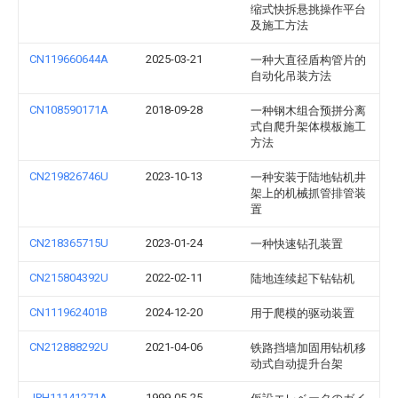
缩式快拆悬挑操作平台
及施工方法
CN119660644A
2025-03-21
一种大直径盾构管片的
自动化吊装方法
CN108590171A
2018-09-28
一种钢木组合预拼分离
式自爬升架体模板施工
方法
CN219826746U
2023-10-13
一种安装于陆地钻机井
架上的机械抓管排管装
置
CN218365715U
2023-01-24
一种快速钻孔装置
CN215804392U
2022-02-11
陆地连续起下钻钻机
CN111962401B
2024-12-20
用于爬模的驱动装置
CN212888292U
2021-04-06
铁路挡墙加固用钻机移
动式自动提升台架
JPH11141271A
1999-05-25