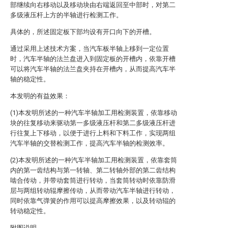
部继续向右移动以及移动块由右端返回至中部时，对第二
多级液压杆上方的半轴进行检测工作。
具体的，所述固定板下部均设有开口向下的开槽。
通过采用上述技术方案，当汽车板半轴上移到一定位置
时，汽车半轴的法兰盘进入到固定板的开槽内，依靠开槽
可以将汽车半轴的法兰盘夹持在开槽内，从而提高汽车半
轴的稳定性。
本发明的有益效果：
(1)本发明所述的一种汽车半轴加工用检测装置，依靠移动
块的往复移动来驱动第一多级液压杆和第二多级液压杆进
行往复上下移动，以便于进行上料和下料工作，实现两组
汽车半轴的交替检测工作，提高汽车半轴的检测效率。
(2)本发明所述的一种汽车半轴加工用检测装置，依靠套筒
内的第一齿结构与第一转轴、第二转轴外部的第二齿结构
啮合传动，并带动套筒进行转动，当套筒转动时依靠防滑
层与两组转动辊摩擦传动，从而带动汽车半轴进行转动，
同时依靠气弹簧的作用可以提高摩擦效果，以及转动辊的
转动稳定性。
附图说明