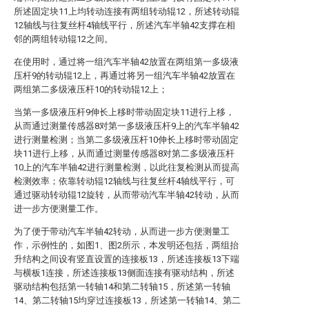
所述固定块11上均转动连接有两组转动辊12，所述转动辊
12轴线与往复丝杆4轴线平行，所述汽车半轴42支撑在相
邻的两组转动辊12之间。
在使用时，通过将一组汽车半轴42放置在两组第一多级液
压杆9的转动辊12上，再通过将另一组汽车半轴42放置在
两组第二多级液压杆10的转动辊12上；
当第一多级液压杆9伸长上移时带动固定块11进行上移，
从而通过测量传感器8对第一多级液压杆9上的汽车半轴42
进行测量检测；当第二多级液压杆10伸长上移时带动固定
块11进行上移，从而通过测量传感器8对第二多级液压杆
10上的汽车半轴42进行测量检测，以此往复检测从而提高
检测效率；依靠转动辊12轴线与往复丝杆4轴线平行，可
通过驱动转动辊12旋转，从而带动汽车半轴42转动，从而
进一步方便测量工作。
为了便于带动汽车半轴42转动，从而进一步方便测量工
作，示例性的，如图1、图2所示，本发明还包括，两组抬
升结构之间设有竖直设置的连接板13，所述连接板13下端
与横板1连接，所述连接板13侧面连接有驱动结构，所述
驱动结构包括第一转轴14和第二转轴15，所述第一转轴
14、第二转轴15均穿过连接板13，所述第一转轴14、第二