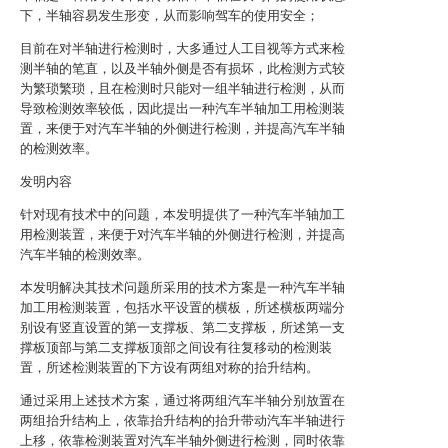
下，半轴容易发生形变，从而影响驾车的使用安全；
目前在对半轴进行检测时，大多通过人工目视等方式来检
测半轴的笔直，以及半轴外侧是否有损坏，此检测方式较
为繁琐繁琐，且在检测时只能对一组半轴进行检测，从而
导致检测效率较低，因此提出一种汽车半轴加工用检测装
置，来便于对汽车半轴的外侧进行检测，并提高汽车半轴
的检测效率。
发明内容
针对现有技术中的问题，本发明提供了一种汽车半轴加工
用检测装置，来便于对汽车半轴的外侧进行检测，并提高
汽车半轴的检测效率。
本发明解决其技术问题所采用的技术方案是一种汽车半轴
加工用检测装置，包括水平设置的横板，所述横板两端分
别设有竖直设置的第一支撑板、第二支撑板，所述第一支
撑板顶部与第二支撑板顶部之间设有往复移动的检测装
置，所述检测装置的下方设有两组对称的抬升结构。
通过采用上述技术方案，通过将两组汽车半轴分别放置在
两组抬升结构上，依靠抬升结构的抬升带动汽车半轴进行
上移，依靠检测装置对汽车半轴外侧进行检测，同时依靠