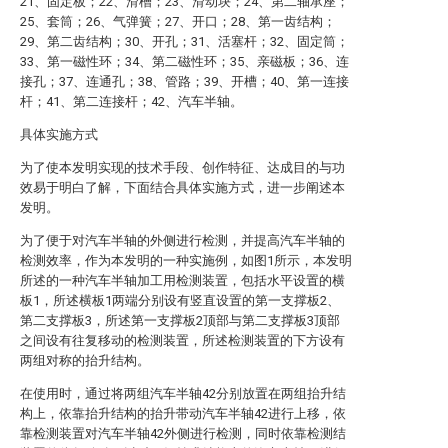
21、固定板；22、滑槽；23、滑动块；24、第二轴承座；
25、套筒；26、气弹簧；27、开口；28、第一齿结构；
29、第二齿结构；30、开孔；31、活塞杆；32、固定筒；
33、第一磁性环；34、第二磁性环；35、亲磁板；36、连
接孔；37、连通孔；38、管路；39、开槽；40、第一连接
杆；41、第二连接杆；42、汽车半轴。
具体实施方式
为了使本发明实现的技术手段、创作特征、达成目的与功
效易于明白了解，下面结合具体实施方式，进一步阐述本
发明。
为了便于对汽车半轴的外侧进行检测，并提高汽车半轴的
检测效率，作为本发明的一种实施例，如图1所示，本发明
所述的一种汽车半轴加工用检测装置，包括水平设置的横
板1，所述横板1两端分别设有竖直设置的第一支撑板2、
第二支撑板3，所述第一支撑板2顶部与第二支撑板3顶部
之间设有往复移动的检测装置，所述检测装置的下方设有
两组对称的抬升结构。
在使用时，通过将两组汽车半轴42分别放置在两组抬升结
构上，依靠抬升结构的抬升带动汽车半轴42进行上移，依
靠检测装置对汽车半轴42外侧进行检测，同时依靠检测结