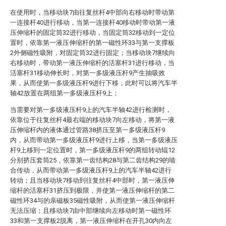
在使用时，当移动块7由往复丝杆4中部向右移动时带动第
一连接杆40进行移动，当第一连接杆40移动时带动第一液
压伸缩杆的固定筒32进行移动，当固定筒32移动到一定位
置时，依靠第一液压伸缩杆的第一磁性环33与第一支撑板
2外侧磁性吸附，对固定筒32进行固定；当移动块7继续向
右移动时，带动第一液压伸缩杆的活塞杆31进行移动，当
活塞杆31移动伸长时，对第一多级液压杆9产生抽吸效
果，从而使第一多级液压杆9进行下移，此时可以将汽车半
轴42放置在两组第一多级液压杆9上；
当需要对第一多级液压杆9上的汽车半轴42进行检测时，
依靠位于往复丝杆4最右端的移动块7向左移动，将第一液
压伸缩杆内的液体通过管路38挤压至第一多级液压杆9
内，从而带动第一多级液压杆9进行上移，当第一多级液压
杆9上移到一定位置时，第一多级液压杆9的两组转动辊12
分别挤压套筒25，依靠第一齿结构28与第二齿结构29的啮
合传动，从而带动第一多级液压杆9上的汽车半轴42进行
转动；且当移动块7移动到往复丝杆4中部时，第一液压伸
缩杆的活塞杆31挤压到极限，并使第一液压伸缩杆的第二
磁性环34与的亲磁板35磁性吸附，从而使第一液压伸缩杆
无法压缩；且移动块7由中部继续向左移动时第一磁性环
33和第一支撑板2脱离，第一液压伸缩杆在开孔30内向左