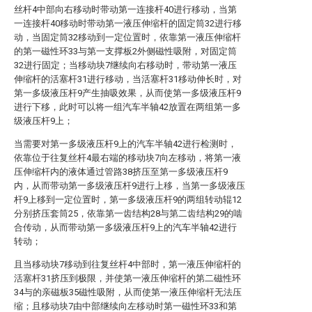
丝杆4中部向右移动时带动第一连接杆40进行移动，当第
一连接杆40移动时带动第一液压伸缩杆的固定筒32进行移
动，当固定筒32移动到一定位置时，依靠第一液压伸缩杆
的第一磁性环33与第一支撑板2外侧磁性吸附，对固定筒
32进行固定；当移动块7继续向右移动时，带动第一液压
伸缩杆的活塞杆31进行移动，当活塞杆31移动伸长时，对
第一多级液压杆9产生抽吸效果，从而使第一多级液压杆9
进行下移，此时可以将一组汽车半轴42放置在两组第一多
级液压杆9上；
当需要对第一多级液压杆9上的汽车半轴42进行检测时，
依靠位于往复丝杆4最右端的移动块7向左移动，将第一液
压伸缩杆内的液体通过管路38挤压至第一多级液压杆9
内，从而带动第一多级液压杆9进行上移，当第一多级液压
杆9上移到一定位置时，第一多级液压杆9的两组转动辊12
分别挤压套筒25，依靠第一齿结构28与第二齿结构29的啮
合传动，从而带动第一多级液压杆9上的汽车半轴42进行
转动；
且当移动块7移动到往复丝杆4中部时，第一液压伸缩杆的
活塞杆31挤压到极限，并使第一液压伸缩杆的第二磁性环
34与的亲磁板35磁性吸附，从而使第一液压伸缩杆无法压
缩；且移动块7由中部继续向左移动时第一磁性环33和第