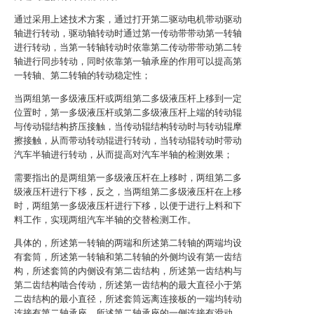
通过采用上述技术方案，通过打开第二驱动电机带动驱动
轴进行转动，驱动轴转动时通过第一传动带带动第一转轴
进行转动，当第一转轴转动时依靠第二传动带带动第二转
轴进行同步转动，同时依靠第一轴承座的作用可以提高第
一转轴、第二转轴的转动稳定性；
当两组第一多级液压杆或两组第二多级液压杆上移到一定
位置时，第一多级液压杆或第二多级液压杆上端的转动辊
与传动辊结构挤压接触，当传动辊结构转动时与转动辊摩
擦接触，从而带动转动辊进行转动，当转动辊转动时带动
汽车半轴进行转动，从而提高对汽车半轴的检测效果；
需要指出的是两组第一多级液压杆在上移时，两组第二多
级液压杆进行下移，反之，当两组第二多级液压杆在上移
时，两组第一多级液压杆进行下移，以便于进行上料和下
料工作，实现两组汽车半轴的交替检测工作。
具体的，所述第一转轴的两端和所述第二转轴的两端均设
有套筒，所述第一转轴和第二转轴的外侧均设有第一齿结
构，所述套筒的内侧设有第二齿结构，所述第一齿结构与
第二齿结构啮合传动，所述第一齿结构的最大直径小于第
二齿结构的最小直径，所述套筒远离连接板的一端均转动
连接有第二轴承座，所述第二轴承座的一侧连接有滑动