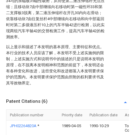
34与的亲磁板35磁性吸附，从而使第二液压伸缩杆无法压
缩；且移动块7由中部继续向右移动时第一磁性环33和第
二支撑板3脱离，第二液压伸缩杆在开孔30内向右滑动；
依靠移动块7由往复丝杆4中部继续向右移动和向中部返回
时对第二多级液压杆10上的汽车半轴42进行检测，以此实
现两组汽车半轴42的交替检测工作，提高汽车半轴42的检
测效率。
以上显示和描述了本发明的基本原理、主要特征和优点。
本行业的技术人员应该了解，本发明不受上述实施例的限
制，上述实施方式和说明书中的描述的只是说明本发明的
原理，在不脱离本发明精神和范围的前提下，本发明还会
有各种变化和改进，这些变化和改进都落入本发明要求保
护的范围内。本发明要求保护范围由所附的权利要求书及
其等效物界定。
Patent Citations (6)
Publication number
Priority date
Publication date
Assi
JPH02264820A
*
1989-04-05
1990-10-29
Toshi
Corp