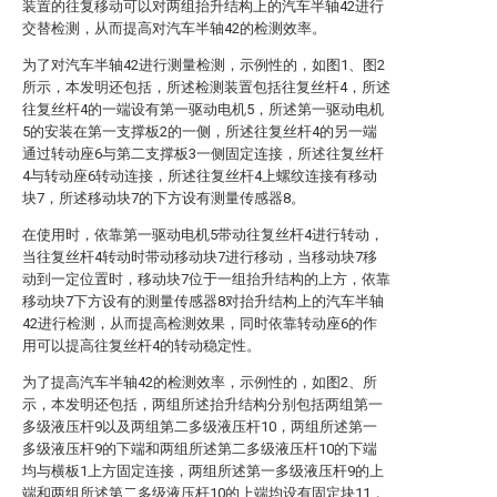
装置的往复移动可以对两组抬升结构上的汽车半轴42进行
交替检测，从而提高对汽车半轴42的检测效率。
为了对汽车半轴42进行测量检测，示例性的，如图1、图2
所示，本发明还包括，所述检测装置包括往复丝杆4，所述
往复丝杆4的一端设有第一驱动电机5，所述第一驱动电机
5的安装在第一支撑板2的一侧，所述往复丝杆4的另一端
通过转动座6与第二支撑板3一侧固定连接，所述往复丝杆
4与转动座6转动连接，所述往复丝杆4上螺纹连接有移动
块7，所述移动块7的下方设有测量传感器8。
在使用时，依靠第一驱动电机5带动往复丝杆4进行转动，
当往复丝杆4转动时带动移动块7进行移动，当移动块7移
动到一定位置时，移动块7位于一组抬升结构的上方，依靠
移动块7下方设有的测量传感器8对抬升结构上的汽车半轴
42进行检测，从而提高检测效果，同时依靠转动座6的作
用可以提高往复丝杆4的转动稳定性。
为了提高汽车半轴42的检测效率，示例性的，如图2、所
示，本发明还包括，两组所述抬升结构分别包括两组第一
多级液压杆9以及两组第二多级液压杆10，两组所述第一
多级液压杆9的下端和两组所述第二多级液压杆10的下端
均与横板1上方固定连接，两组所述第一多级液压杆9的上
端和两组所述第二多级液压杆10的上端均设有固定块11，