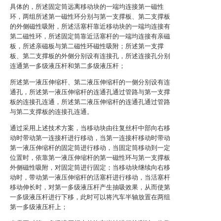
具体的，所述固定筒远离移动块的一端均连接第一磁性
环，两组所述第一磁性环分别与第一支撑板、第二支撑板
的外侧磁性吸附，所述活塞杆靠近移动块的一端均连接有
第二磁性环，所述固定筒靠近活塞杆的一端均连接有亲磁
板，所述亲磁板与第二磁性环磁性吸附；所述第一支撑
板、第二支撑板的外侧分别设有连接孔，所述连接孔分别
连通第一多级液压杆和第二多级液压杆；
所述第一液压伸缩杆、第二液压伸缩杆的一侧分别设有连
通孔，所述第一液压伸缩杆的连通孔通过管路与第一支撑
板的连接孔连通，所述第二液压伸缩杆的连通孔通过管路
与第二支撑板的连接孔连通。
通过采用上述技术方案，当移动块由往复丝杆中部向右移
动时带动第一连接杆进行移动，当第一连接杆移动时带动
第一液压伸缩杆的固定筒进行移动，当固定筒移动到一定
位置时，依靠第一液压伸缩杆的第一磁性环与第一支撑板
外侧磁性吸附，对固定筒进行固定；当移动块继续向右移
动时，带动第一液压伸缩杆的活塞杆进行移动，当活塞杆
移动伸长时，对第一多级液压杆产生抽吸效果，从而使第
一多级液压杆进行下移，此时可以将汽车半轴放置在两组
第一多级液压杆上；