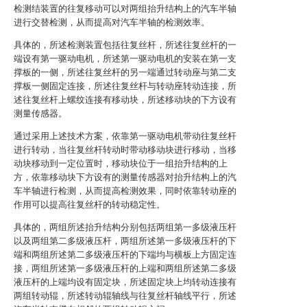
检测结装置的往复移动可以对两组抬升结构上的汽车半轴
进行交替检测，从而提高对汽车半轴的检测效率。
具体的，所述检测装置包括往复丝杆，所述往复丝杆的一
端设有第一驱动电机，所述第一驱动电机的安装在第一支
撑板的一侧，所述往复丝杆的另一端通过转动座与第二支
撑板一侧固定连接，所述往复丝杆与转动座转动连接，所
述往复丝杆上螺纹连接有移动块，所述移动块的下方设有
测量传感器。
通过采用上述技术方案，依靠第一驱动电机带动往复丝杆
进行转动，当往复丝杆转动时带动移动块进行移动，当移
动块移动到一定位置时，移动块位于一组抬升结构的上
方，依靠移动块下方设有的测量传感器对抬升结构上的汽
车半轴进行检测，从而提高检测效果，同时依靠转动座的
作用可以提高往复丝杆的转动稳定性。
具体的，两组所述抬升结构分别包括两组第一多级液压杆
以及两组第二多级液压杆，两组所述第一多级液压杆的下
端和两组所述第二多级液压杆的下端均与横板上方固定连
接，两组所述第一多级液压杆的上端和两组所述第二多级
液压杆的上端均设有固定块，所述固定块上均转动连接有
两组转动辊，所述转动辊轴线与往复丝杆轴线平行，所述