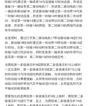
转轴15均通过第一轴承座16与连接板13转动连接，所述连
接板13一侧设有第二驱动电机17，所述第二驱动电机17的
一侧设有驱动轴18，所述驱动轴18通过第一传动带19与第
一转轴14转动连接，所述第一转轴14外侧设有第二传动带
20，所述第一转轴14通过第二传动带20与第二转轴15转动
连接，所述第一转轴14的两端、第二转轴15的两端均连接
有传动辊结构。
在使用时，通过打开第二驱动电机17带动驱动轴18进行转
动，驱动轴18转动时通过第一传动带19带动第一转轴14进
行转动，当第一转轴14转动时依靠第二传动带20带动第二
转轴15进行同步转动，同时依靠第一轴承座16的作用可以
提高第一转轴14、第二转轴15的转动稳定性；
当两组第一多级液压杆9或两组第二多级液压杆10上移到
一定位置时，第一多级液压杆9或第二多级液压杆10上端
的转动辊12与传动辊结构挤压接触，当传动辊结构转动时
与转动辊12摩擦接触，从而带动转动辊12进行转动，当转
动辊12转动时带动汽车半轴42进行转动，从而提高对汽车
半轴42的检测效果；
需要指出的是两组第一多级液压杆9在上移时，两组第二多
级液压杆10进行下移，反之，当两组第二多级液压杆10在
上移时，两组第一多级液压杆9进行下移，以便于进行上料