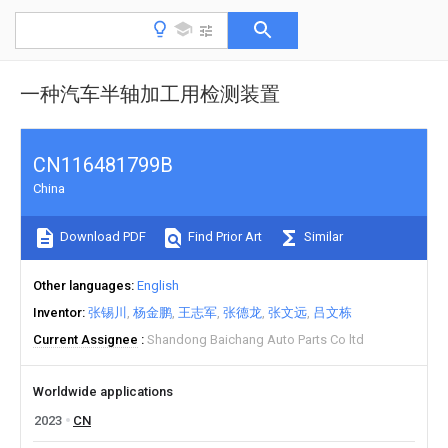
一种汽车半轴加工用检测装置
CN116481799B
China
Download PDF
Find Prior Art
Similar
Other languages
English
Inventor
张锡川
杨金鹏
王志军
张德龙
张文远
吕文栋
Current Assignee
Shandong Baichang Auto Parts Co ltd
Worldwide applications
2023
CN