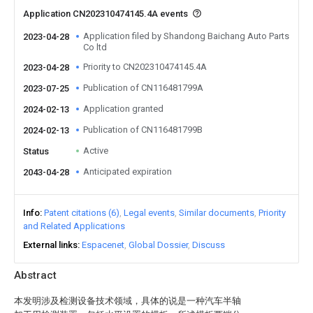
Application CN202310474145.4A events
Application filed by Shandong Baichang Auto Parts
2023-04-28
Co ltd
Priority to CN202310474145.4A
2023-04-28
Publication of CN116481799A
2023-07-25
Application granted
2024-02-13
Publication of CN116481799B
2024-02-13
Active
Status
Anticipated expiration
2043-04-28
Info
Patent citations (6)
Legal events
Similar documents
Priority
and Related Applications
External links
Espacenet
Global Dossier
Discuss
Abstract
本发明涉及检测设备技术领域，具体的说是一种汽车半轴