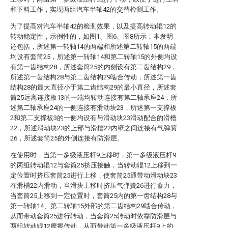
和下料工作，实现两组汽车半轴42的交替检测工作。
为了提高对汽车半轴42的检测效果，以及提高转动辊12的
转动稳定性，示例性的，如图1、图6、图8所示，本发明
还包括，所述第一转轴14的两端和所述第二转轴15的两端
均设有套筒25，所述第一转轴14和第二转轴15的外侧均设
有第一齿结构28，所述套筒25的内侧设有第二齿结构29，
所述第一齿结构28与第二齿结构29啮合传动，所述第一齿
结构28的最大直径小于第二齿结构29的最小直径，所述套
筒25远离连接板13的一端均转动连接有第二轴承座24，所
述第二轴承座24的一侧连接有滑动块23，所述第一支撑板
2和第二支撑板3的一侧均设有与滑动块23滑动配合的滑槽
22，所述滑动块23的上部与滑槽22内壁之间连接有气弹簧
26，所述套筒25的外侧连接有防滑层。
在使用时，当第一多级液压杆9上移时，第一多级液压杆9
的两组转动辊12与套筒25挤压接触，当转动辊12上移到一
定位置时挤压套筒25进行上移，使套筒25通带动滑动块23
在滑槽22内滑动，当滑块上移时挤压气弹簧26进行蓄力，
当套筒25上移到一定位置时，套筒25内的第一齿结构28与
第一转轴14、第二转轴15外部的第二齿结构29啮合传动，
从而带动套筒25进行转动，当套筒25转动时依靠防滑层与
两组转动辊12摩擦传动，从而带动第一多级液压杆9上的