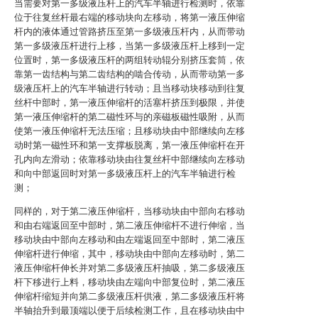
当需要对第一多级液压杆上的汽车半轴进行检测时，依靠
位于往复丝杆最右端的移动块向左移动，将第一液压伸缩
杆内的液体通过管路挤压至第一多级液压杆内，从而带动
第一多级液压杆进行上移，当第一多级液压杆上移到一定
位置时，第一多级液压杆的两组转动辊分别挤压套筒，依
靠第一齿结构与第二齿结构的啮合传动，从而带动第一多
级液压杆上的汽车半轴进行转动；且当移动块移动到往复
丝杆中部时，第一液压伸缩杆的活塞杆挤压到极限，并使
第一液压伸缩杆的第二磁性环与的亲磁板磁性吸附，从而
使第一液压伸缩杆无法压缩；且移动块由中部继续向左移
动时第一磁性环和第一支撑板脱离，第一液压伸缩杆在开
孔内向左滑动；依靠移动块由往复丝杆中部继续向左移动
和向中部返回时对第一多级液压杆上的汽车半轴进行检
测；
同样的，对于第二液压伸缩杆，当移动块由中部向右移动
和由右端返回至中部时，第二液压伸缩杆不进行伸缩，当
移动块由中部向左移动和由左端返回至中部时，第二液压
伸缩杆进行伸缩，其中，移动块由中部向左移动时，第二
液压伸缩杆伸长并对第二多级液压杆抽吸，第二多级液压
杆下移进行上料，移动块由左端向中部复位时，第二液压
伸缩杆缩短并向第二多级液压杆供液，第二多级液压杆将
半轴抬升到最顶端以便于后续检测工作，且在移动块由中