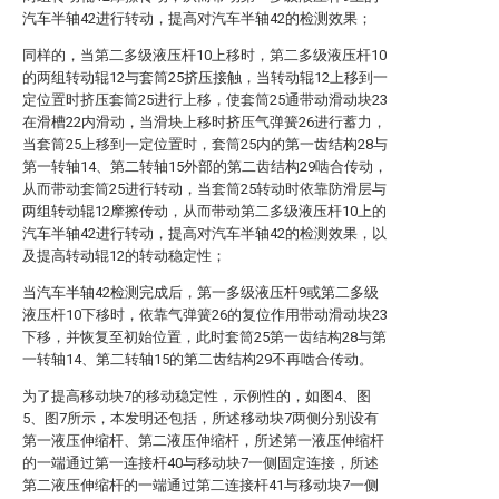
汽车半轴42进行转动，提高对汽车半轴42的检测效果；
同样的，当第二多级液压杆10上移时，第二多级液压杆10
的两组转动辊12与套筒25挤压接触，当转动辊12上移到一
定位置时挤压套筒25进行上移，使套筒25通带动滑动块23
在滑槽22内滑动，当滑块上移时挤压气弹簧26进行蓄力，
当套筒25上移到一定位置时，套筒25内的第一齿结构28与
第一转轴14、第二转轴15外部的第二齿结构29啮合传动，
从而带动套筒25进行转动，当套筒25转动时依靠防滑层与
两组转动辊12摩擦传动，从而带动第二多级液压杆10上的
汽车半轴42进行转动，提高对汽车半轴42的检测效果，以
及提高转动辊12的转动稳定性；
当汽车半轴42检测完成后，第一多级液压杆9或第二多级
液压杆10下移时，依靠气弹簧26的复位作用带动滑动块23
下移，并恢复至初始位置，此时套筒25第一齿结构28与第
一转轴14、第二转轴15的第二齿结构29不再啮合传动。
为了提高移动块7的移动稳定性，示例性的，如图4、图
5、图7所示，本发明还包括，所述移动块7两侧分别设有
第一液压伸缩杆、第二液压伸缩杆，所述第一液压伸缩杆
的一端通过第一连接杆40与移动块7一侧固定连接，所述
第二液压伸缩杆的一端通过第二连接杆41与移动块7一侧