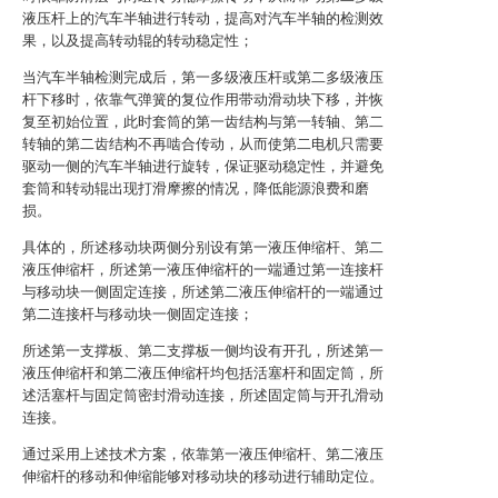
液压杆上的汽车半轴进行转动，提高对汽车半轴的检测效
果，以及提高转动辊的转动稳定性；
当汽车半轴检测完成后，第一多级液压杆或第二多级液压
杆下移时，依靠气弹簧的复位作用带动滑动块下移，并恢
复至初始位置，此时套筒的第一齿结构与第一转轴、第二
转轴的第二齿结构不再啮合传动，从而使第二电机只需要
驱动一侧的汽车半轴进行旋转，保证驱动稳定性，并避免
套筒和转动辊出现打滑摩擦的情况，降低能源浪费和磨
损。
具体的，所述移动块两侧分别设有第一液压伸缩杆、第二
液压伸缩杆，所述第一液压伸缩杆的一端通过第一连接杆
与移动块一侧固定连接，所述第二液压伸缩杆的一端通过
第二连接杆与移动块一侧固定连接；
所述第一支撑板、第二支撑板一侧均设有开孔，所述第一
液压伸缩杆和第二液压伸缩杆均包括活塞杆和固定筒，所
述活塞杆与固定筒密封滑动连接，所述固定筒与开孔滑动
连接。
通过采用上述技术方案，依靠第一液压伸缩杆、第二液压
伸缩杆的移动和伸缩能够对移动块的移动进行辅助定位。