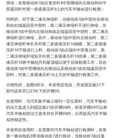
滑动；依靠移动块7由往复丝杆4中部继续向左移动和向中
部返回时对第一多级液压杆9上的汽车半轴42进行检测；
同样的，对于第二液压伸缩杆，当移动块7由中部向右移动
和由右端返回至中部时，第二液压伸缩杆不进行伸缩，当
移动块7由中部向左移动和由左端返回至中部时，第二液压
伸缩杆进行伸缩，其中，移动块7由中部向左移动时，第二
液压伸缩杆伸长并对第二多级液压杆10抽吸，第二多级液
压杆10下移进行上料，移动块7由左端向中部复位时，第
二液压伸缩杆缩短并向第二多级液压杆10供液，第二多级
液压杆10将半轴抬升到最顶端以便于后续检测工作，且在
移动块7由中部继续向右移动以及移动块7由右端返回至中
部时，对第二多级液压杆10上方的半轴进行检测工作。
示例性的，如图6所示，本发明还包括，所述固定板21下
部均设有开口27向下的开槽39。
在使用时，当汽车板半轴上移到一定位置时，汽车半轴42
的法兰盘进入到固定板21的开槽39内，依靠开槽39可以将
汽车半轴42的法兰盘夹持在开槽39内，从而提高汽车半轴
42的稳定性。
本发明在使用时，在需要对汽车半轴42进行检测时，依靠
第一驱动电机5带动移动块7进行移动，当移动块7由往复