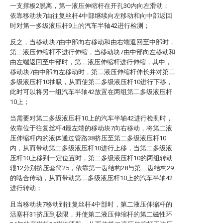
一支撑板2脱离，第一液压伸缩杆在开孔30内向左滑动；
依靠移动块7由往复丝杆4中部继续向左移动和向中部返回
时对第一多级液压杆9上的汽车半轴42进行检测；
反之，当移动块7由中部向右移动和由右端返回至中部时，
第二液压伸缩杆不进行伸缩，当移动块7由中部向左移动和
由左端返回至中部时，第二液压伸缩杆进行伸缩，其中，
移动块7由中部向左移动时，第二液压伸缩杆伸长并对第二
多级液压杆10抽吸，从而使第二多级液压杆10进行下移，
此时可以将另一组汽车半轴42放置在两组第二多级液压杆
10上；
当需要对第二多级液压杆10上的汽车半轴42进行检测时，
依靠位于往复丝杆4最左端的移动块7向右移动，将第二液
压伸缩杆内的液体通过管路38挤压至第二多级液压杆10
内，从而带动第二多级液压杆10进行上移，当第二多级液
压杆10上移到一定位置时，第二多级液压杆10的两组转动
辊12分别挤压套筒25，依靠第一齿结构28与第二齿结构29
的啮合传动，从而带动第二多级液压杆10上的汽车半轴42
进行转动；
且当移动块7移动到往复丝杆4中部时，第二液压伸缩杆的
活塞杆31挤压到极限，并使第二液压伸缩杆的第二磁性环