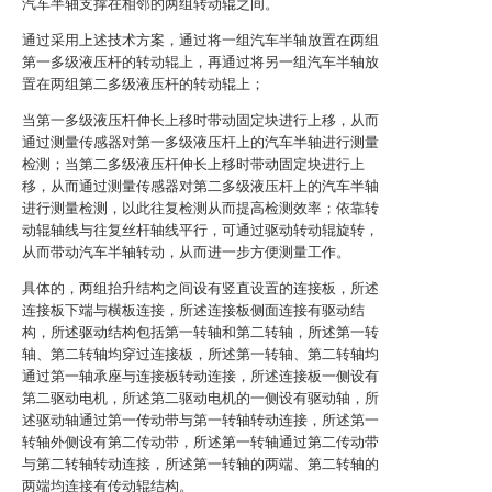
汽车半轴支撑在相邻的两组转动辊之间。
通过采用上述技术方案，通过将一组汽车半轴放置在两组
第一多级液压杆的转动辊上，再通过将另一组汽车半轴放
置在两组第二多级液压杆的转动辊上；
当第一多级液压杆伸长上移时带动固定块进行上移，从而
通过测量传感器对第一多级液压杆上的汽车半轴进行测量
检测；当第二多级液压杆伸长上移时带动固定块进行上
移，从而通过测量传感器对第二多级液压杆上的汽车半轴
进行测量检测，以此往复检测从而提高检测效率；依靠转
动辊轴线与往复丝杆轴线平行，可通过驱动转动辊旋转，
从而带动汽车半轴转动，从而进一步方便测量工作。
具体的，两组抬升结构之间设有竖直设置的连接板，所述
连接板下端与横板连接，所述连接板侧面连接有驱动结
构，所述驱动结构包括第一转轴和第二转轴，所述第一转
轴、第二转轴均穿过连接板，所述第一转轴、第二转轴均
通过第一轴承座与连接板转动连接，所述连接板一侧设有
第二驱动电机，所述第二驱动电机的一侧设有驱动轴，所
述驱动轴通过第一传动带与第一转轴转动连接，所述第一
转轴外侧设有第二传动带，所述第一转轴通过第二传动带
与第二转轴转动连接，所述第一转轴的两端、第二转轴的
两端均连接有传动辊结构。