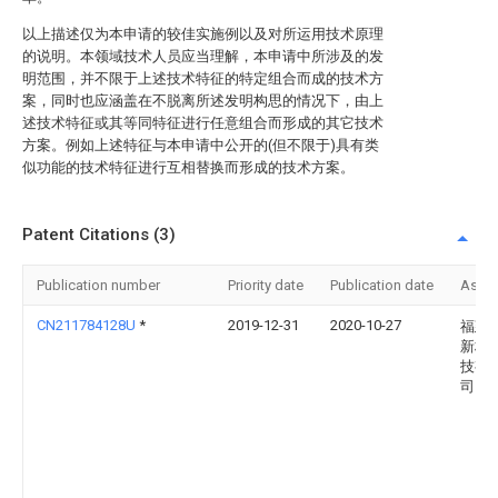
以上描述仅为本申请的较佳实施例以及对所运用技术原理
的说明。本领域技术人员应当理解，本申请中所涉及的发
明范围，并不限于上述技术特征的特定组合而成的技术方
案，同时也应涵盖在不脱离所述发明构思的情况下，由上
述技术特征或其等同特征进行任意组合而形成的其它技术
方案。例如上述特征与本申请中公开的(但不限于)具有类
似功能的技术特征进行互相替换而形成的技术方案。
Patent Citations (3)
Publication number
Priority date
Publication date
Assi
CN211784128U
*
2019-12-31
2020-10-27
福建
新材
技有
司