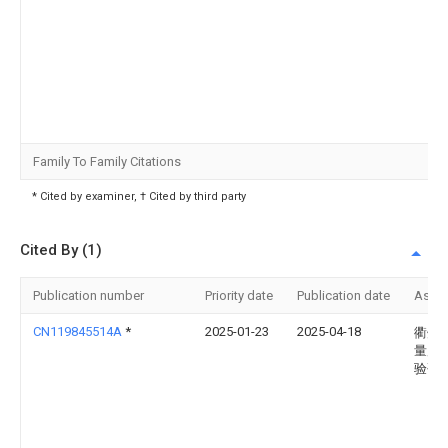
Family To Family Citations
* Cited by examiner, † Cited by third party
Cited By (1)
Publication number
Priority date
Publication date
Assi
CN119845514A
*
2025-01-23
2025-04-18
衢州
量质
验研