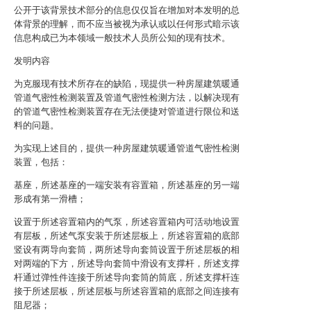
公开于该背景技术部分的信息仅仅旨在增加对本发明的总
体背景的理解，而不应当被视为承认或以任何形式暗示该
信息构成已为本领域一般技术人员所公知的现有技术。
发明内容
为克服现有技术所存在的缺陷，现提供一种房屋建筑暖通
管道气密性检测装置及管道气密性检测方法，以解决现有
的管道气密性检测装置存在无法便捷对管道进行限位和送
料的问题。
为实现上述目的，提供一种房屋建筑暖通管道气密性检测
装置，包括：
基座，所述基座的一端安装有容置箱，所述基座的另一端
形成有第一滑槽；
设置于所述容置箱内的气泵，所述容置箱内可活动地设置
有层板，所述气泵安装于所述层板上，所述容置箱的底部
竖设有两导向套筒，两所述导向套筒设置于所述层板的相
对两端的下方，所述导向套筒中滑设有支撑杆，所述支撑
杆通过弹性件连接于所述导向套筒的筒底，所述支撑杆连
接于所述层板，所述层板与所述容置箱的底部之间连接有
阻尼器；