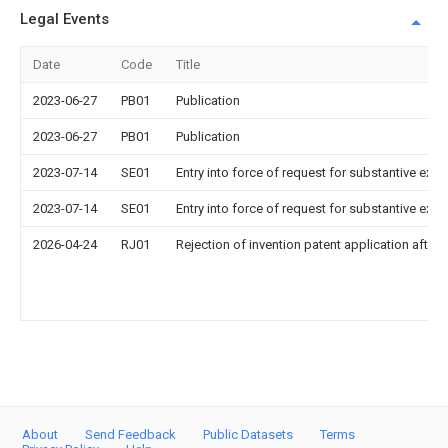
Legal Events
Date
Code
Title
2023-06-27
PB01
Publication
2023-06-27
PB01
Publication
2023-07-14
SE01
Entry into force of request for substantive exa
2023-07-14
SE01
Entry into force of request for substantive exa
2026-04-24
RJ01
Rejection of invention patent application after 
About
Send Feedback
Public Datasets
Terms