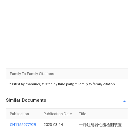
Family To Family Citations
* Cited by examiner, † Cited by third party, ‡ Family to family citation
Similar Documents
Publication
Publication Date
Title
CN115597792B
2023-03-14
一种注射器性能检测装置