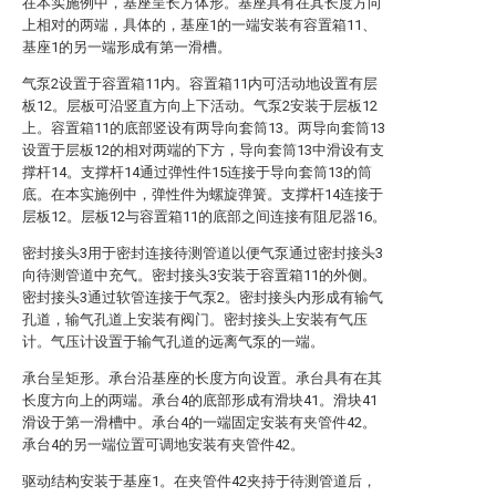
在本实施例中，基座呈长方体形。基座具有在其长度方向
上相对的两端，具体的，基座1的一端安装有容置箱11、
基座1的另一端形成有第一滑槽。
气泵2设置于容置箱11内。容置箱11内可活动地设置有层
板12。层板可沿竖直方向上下活动。气泵2安装于层板12
上。容置箱11的底部竖设有两导向套筒13。两导向套筒13
设置于层板12的相对两端的下方，导向套筒13中滑设有支
撑杆14。支撑杆14通过弹性件15连接于导向套筒13的筒
底。在本实施例中，弹性件为螺旋弹簧。支撑杆14连接于
层板12。层板12与容置箱11的底部之间连接有阻尼器16。
密封接头3用于密封连接待测管道以便气泵通过密封接头3
向待测管道中充气。密封接头3安装于容置箱11的外侧。
密封接头3通过软管连接于气泵2。密封接头内形成有输气
孔道，输气孔道上安装有阀门。密封接头上安装有气压
计。气压计设置于输气孔道的远离气泵的一端。
承台呈矩形。承台沿基座的长度方向设置。承台具有在其
长度方向上的两端。承台4的底部形成有滑块41。滑块41
滑设于第一滑槽中。承台4的一端固定安装有夹管件42。
承台4的另一端位置可调地安装有夹管件42。
驱动结构安装于基座1。在夹管件42夹持于待测管道后，