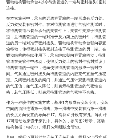
驱动结构驱动承台4以令待测管道的一端与密封接头3密封
连接。
在本实施例中，承台的远离容置箱的一端形成有反力架。
反力架安装有密封件。在对待测管道进行气密性测试时，
将待测管道吊装至承台的夹管件上，夹管件夹持于待测管
道，且待测管道的一端对准于反力架上的密封件，待测管
道的另一端对准于密封接头。驱动结构带动承台朝向容置
箱移动，使得密封接头密封连接于待测管道的另一端。在
驱动结构的持续作用下，承台继续朝向容置箱移动，待测
管道在夹管件中移动，使得反力架上的密封件密封插设于
待测管道的一端中，进而使得待测管道内形成一密封空
间。气泵通过密封接头向待测管道的内腔充气直至气压稳
定。关闭密封接头的阀门，并通过气压计观测待测管道内
的气压值，如气压未降低，则表示待测管道的气密性合
格，若气压降低，则表示待测管道的气密性不合格。
作为一种较佳的实施方式，基座1内形成有安装空间。安装
空间的顶部连通第一滑槽。第一滑槽中安装有沿第一滑槽
的长度方向设置的导向杆17。滑块41开设有穿孔。导向杆
17可活动地穿设于穿孔中。具体的，参阅图2所示，驱动
结构包括：电机51、螺杆52和螺纹套管53。
其中，螺杆52可转动地安装于安装孔中。螺杆52与导向杆