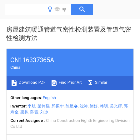
房屋建筑暖通管道气密性检测装置及管道气密
性检测方法
CN116337365A
China
Download PDF
Find Prior Art
Similar
Other languages
English
Inventor
李航
梁伟强
邱振华
陈星�
沈涛
熊好
韩明
吴光辉
郭
寿全
梁栋
陈晋
刘冰
Current Assignee
China Construction Eighth Engineering Division
Co Ltd