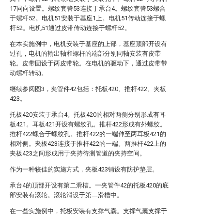
17同向设置。螺纹套管53连接于承台4。螺纹套管53螺合
于螺杆52。电机51安装于基座1上。电机51传动连接于螺
杆52。电机51通过皮带传动连接于螺杆52。
在本实施例中，电机安装于基座的上部，基座顶部开设有
过孔，电机的输出轴和螺杆的端部分别同轴安装有皮带
轮。皮带固设于两皮带轮。在电机的驱动下，通过皮带带
动螺杆转动。
继续参阅图3，夹管件42包括：托板420、推杆422、夹板
423。
托板420安装于承台4。托板420的相对两侧分别形成有耳
板421。耳板421开设有螺纹孔。推杆422形成有外螺纹。
推杆422螺合于螺纹孔。推杆422的一端伸至两耳板421的
相对侧。夹板423连接于推杆422的一端。两推杆422上的
夹板423之间形成用于夹持待测管道的夹持空间。
作为一种较佳的实施方式，夹板423铺设有防护垫层。
承台4的顶部开设有第二滑槽。一夹管件42的托板420的底
部安装有滚轮。滚轮滑设于第二滑槽中。
在一些实施例中，托板安装有支撑气囊。支撑气囊支撑于