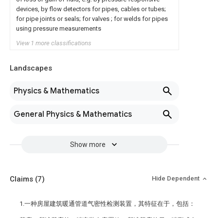
devices, by flow detectors for pipes, cables or tubes;
for pipe joints or seals; for valves ; for welds for pipes
using pressure measurements
View 1 more classifications
Landscapes
Physics & Mathematics
General Physics & Mathematics
Show more
Claims
(7)
Hide Dependent
1.一种房屋建筑暖通管道气密性检测装置，其特征在于，包括：