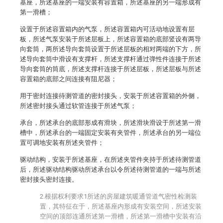
基座，所述基座的一端安装有容置箱，所述基座的另一端形成有
第一滑槽；
设置于所述容置箱内的气泵，所述容置箱内可活动地设置有层
板，所述气泵安装于所述层板上，所述容置箱的底部竖设有两导
向套筒，两所述导向套筒设置于所述层板的相对两端的下方，所
述导向套筒中滑设有支撑杆，所述支撑杆通过弹性件连接于所述
导向套筒的筒底，所述支撑杆连接于所述层板，所述层板与所述
容置箱的底部之间连接有阻尼器；
用于密封连接待测管道的密封接头，安装于所述容置箱的外侧，
所述密封接头通过软管连接于所述气泵；
承台，所述承台的底部形成有滑块，所述滑块滑设于所述第一滑
槽中，所述承台的一端固定安装有夹管件，所述承台的另一端位
置可调地安装有所述夹管件；
驱动结构，安装于所述基座，在所述夹管件夹持于所述待测管道
后，所述驱动结构驱动所述承台以令所述待测管道的一端与所述
密封接头密封连接。
2.根据权利要求1所述的房屋建筑暖通管道气密性检测装
置，其特征在于，所述基座内形成有安装空间，所述安装
空间的顶部连通所述第一滑槽，所述第一滑槽中安装有沿