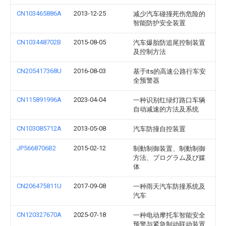
CN103465886A
2013-12-25
减少汽车碰撞死伤危险的
智能防护安全装置
CN103448702B
2015-08-05
汽车爆胎防追尾控制装置
及控制方法
CN205417368U
2016-08-03
基于its的高速公路行车安
全预警器
CN115891996A
2023-04-04
一种识别红绿灯路口车辆
自动减速的方法及系统
CN103085712A
2013-05-08
汽车防撞自控装置
JP5668706B2
2015-02-12
制動制御装置、制動制御
方法、プログラム及び媒
体
CN206475811U
2017-09-08
一种雨天汽车防撞系统及
汽车
CN120327670A
2025-07-18
一种电动摩托车智能安全
预警与紧急制动联动装置