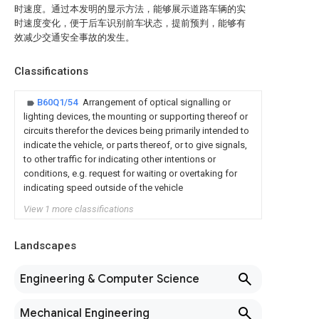
时速度。通过本发明的显示方法，能够展示道路车辆的实
时速度变化，便于后车识别前车状态，提前预判，能够有
效减少交通安全事故的发生。
Classifications
B60Q1/54
Arrangement of optical signalling or
lighting devices, the mounting or supporting thereof or
circuits therefor the devices being primarily intended to
indicate the vehicle, or parts thereof, or to give signals,
to other traffic for indicating other intentions or
conditions, e.g. request for waiting or overtaking for
indicating speed outside of the vehicle
View 1 more classifications
Landscapes
Engineering & Computer Science
Mechanical Engineering