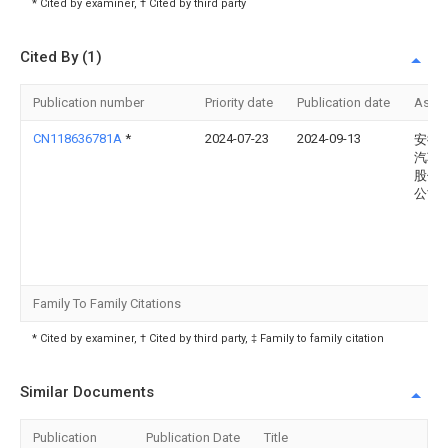
* Cited by examiner, † Cited by third party
Cited By (1)
Publication number
Priority date
Publication date
Assi
CN118636781A
*
2024-07-23
2024-09-13
安徽
汽车
股份
公司
Family To Family Citations
* Cited by examiner, † Cited by third party, ‡ Family to family citation
Similar Documents
Publication
Publication Date
Title