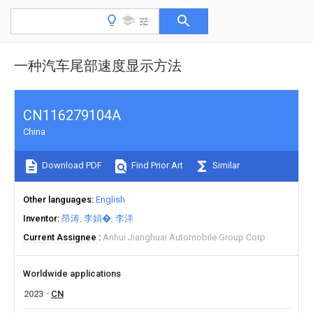
一种汽车尾部速度显示方法
CN116279104A
China
Download PDF
Find Prior Art
Similar
Other languages
English
Inventor
昂涛
李娟�
李洋
Current Assignee
Anhui Jianghuai Automobile Group Corp
Worldwide applications
2023
CN