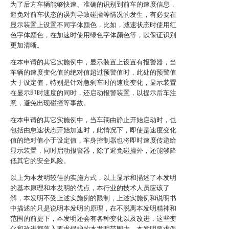
为了后方车辆能够快速、准确的识别到前车的速度信息，
避免对前车状态的误判导致碰撞等情况的发生，有必要在
显示装置上设置不同字体颜色，比如，减速状态时使用红
色字体颜色，在加速时使用绿色字体颜色等，以保证识别
更加清晰。
在本申请的其它实施例中，显示装置上设置有报警器，当
车辆的速度变化值的绝对值超过预警值时，此处的预警值
大于设定值，特别是针对急刹车时的速度变化，显示装置
在显示即时速度的同时，还启动报警装置，以提示后车注
意，避免出现碰撞等事故。
在本申请的其它实施例中，当车辆由静止开始启动时，也
包括由怠速状态开始加速时，此情况下，即使是速度变化
值的绝对值小于设定值，车身控制器也将即时速度传递给
显示装置，同时启动报警器，除了避免碰撞外，还能够降
低其它的安全风险。
以上为本发明较佳的实施方式，以上显示和描述了本发明
的基本原理和本发明的优点，本行业的技术人员应该了
解，本发明不受上述实施例的限制，上述实施例和说明书
中描述的只是说明本发明的原理，在不脱离本发明精神和
范围的前提下，本发明还会有各种变化以及改进，这些变
化和改进都落入要求保护的本发明范围内，本发明要求保