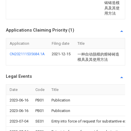
铸铸造模
具及其使
用方法
Applications Claiming Priority (1)
Application
Filing date
Title
CN202111535684.1A
2021-12-15
一种自动脱模的熔铸铸造
模具及其使用方法
Legal Events
Date
Code
Title
2023-06-16
PB01
Publication
2023-06-16
PB01
Publication
2023-07-04
SE01
Entry into force of request for substantive exa