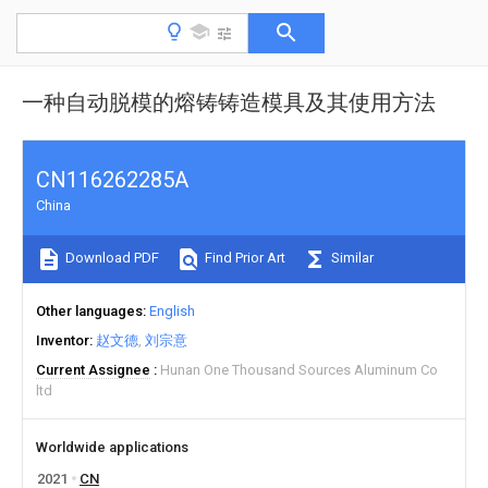
一种自动脱模的熔铸铸造模具及其使用方法
CN116262285A
China
Download PDF
Find Prior Art
Similar
Other languages
English
Inventor
赵文德
刘宗意
Current Assignee
Hunan One Thousand Sources Aluminum Co
ltd
Worldwide applications
2021
CN