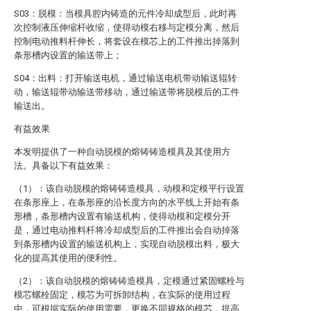
S03：脱模：当模具腔内铸造的元件冷却成型后，此时再
次控制液压伸缩杆收缩，使得动模右移与定模分离，然后
控制电动推料杆伸长，将套设在模芯上的工件推出掉落到
条形槽内设置的输送带上；
S04：出料：打开输送电机，通过输送电机带动输送辊转
动，输送辊带动输送带移动，通过输送带将脱模后的工件
输送出。
有益效果
本发明提供了一种自动脱模的熔铸铸造模具及其使用方
法。具备以下有益效果：
（1）：该自动脱模的熔铸铸造模具，动模和定模平行设置
在条形座上，在条形座的沿长度方向的水平线上开始有条
形槽，条形槽内设置有输送机构，使得动模和定模分开
是，通过电动推料杆将冷却成型后的工件推出会自动掉落
到条形槽内设置的输送机构上，实现自动脱模出料，极大
化的提高其使用的便利性。
（2）：该自动脱模的熔铸铸造模具，定模通过紧固螺栓与
模芯螺栓固定，模芯为可拆卸结构，在实际的使用过程
中，可根据实际的使用需要，更换不同规格的模芯，提高