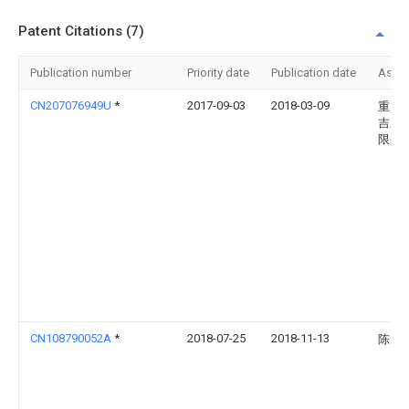
Patent Citations (7)
Publication number
Priority date
Publication date
Assi
CN207076949U
*
2017-09-03
2018-03-09
重庆
吉压
限公
CN108790052A
*
2018-07-25
2018-11-13
陈多