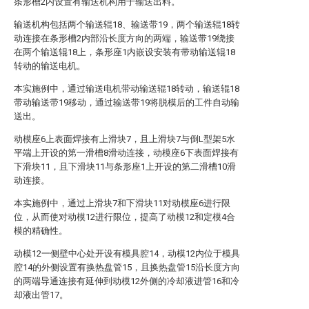
条形槽2内设置有输送机构用于输送出料。
输送机构包括两个输送辊18、输送带19，两个输送辊18转
动连接在条形槽2内部沿长度方向的两端，输送带19绕接
在两个输送辊18上，条形座1内嵌设安装有带动输送辊18
转动的输送电机。
本实施例中，通过输送电机带动输送辊18转动，输送辊18
带动输送带19移动，通过输送带19将脱模后的工件自动输
送出。
动模座6上表面焊接有上滑块7，且上滑块7与倒L型架5水
平端上开设的第一滑槽8滑动连接，动模座6下表面焊接有
下滑块11，且下滑块11与条形座1上开设的第二滑槽10滑
动连接。
本实施例中，通过上滑块7和下滑块11对动模座6进行限
位，从而使对动模12进行限位，提高了动模12和定模4合
模的精确性。
动模12一侧壁中心处开设有模具腔14，动模12内位于模具
腔14的外侧设置有换热盘管15，且换热盘管15沿长度方向
的两端导通连接有延伸到动模12外侧的冷却液进管16和冷
却液出管17。