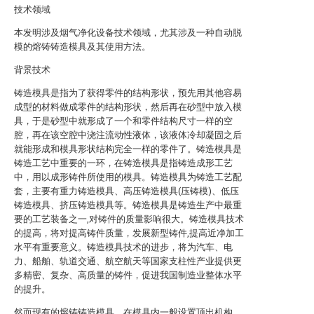
技术领域
本发明涉及烟气净化设备技术领域，尤其涉及一种自动脱
模的熔铸铸造模具及其使用方法。
背景技术
铸造模具是指为了获得零件的结构形状，预先用其他容易
成型的材料做成零件的结构形状，然后再在砂型中放入模
具，于是砂型中就形成了一个和零件结构尺寸一样的空
腔，再在该空腔中浇注流动性液体，该液体冷却凝固之后
就能形成和模具形状结构完全一样的零件了。铸造模具是
铸造工艺中重要的一环，在铸造模具是指铸造成形工艺
中，用以成形铸件所使用的模具。铸造模具为铸造工艺配
套，主要有重力铸造模具、高压铸造模具(压铸模)、低压
铸造模具、挤压铸造模具等。铸造模具是铸造生产中最重
要的工艺装备之一,对铸件的质量影响很大。铸造模具技术
的提高，将对提高铸件质量，发展新型铸件,提高近净加工
水平有重要意义。铸造模具技术的进步，将为汽车、电
力、船舶、轨道交通、航空航天等国家支柱性产业提供更
多精密、复杂、高质量的铸件，促进我国制造业整体水平
的提升。
然而现有的熔铸铸造模具，在模具内一般设置顶出机构，