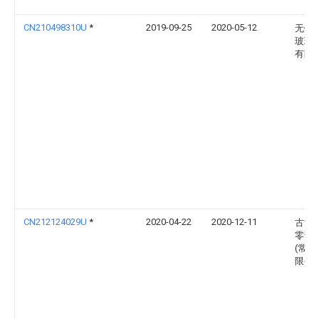
CN210498310U
*
2019-09-25
2020-05-12
无锡
玻璃
有限
CN212124029U
*
2020-04-22
2020-12-11
古汉
零部
(常熟
限公