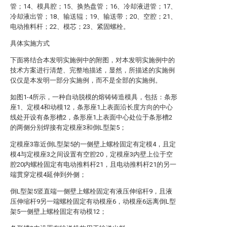
管；14、模具腔；15、换热盘管；16、冷却液进管；17、
冷却液出管；18、输送辊；19、输送带；20、空腔；21、
电动推料杆；22、模芯；23、紧固螺栓。
具体实施方式
下面将结合本发明实施例中的附图，对本发明实施例中的
技术方案进行清楚、完整地描述，显然，所描述的实施例
仅仅是本发明一部分实施例，而不是全部的实施例。
如图1-4所示，一种自动脱模的熔铸铸造模具，包括：条形
座1、定模4和动模12，条形座1上表面沿长度方向的中心
线处开设有条形槽2，条形座1上表面中心处位于条形槽2
的两侧分别焊接有定模座3和倒L型架5；
定模座3靠近倒L型架5的一侧壁上螺栓固定有定模4，且定
模4与定模座3之间设置有空腔20，定模座3内壁上位于空
腔20内螺栓固定有电动推料杆21，且电动推料杆21的另一
端贯穿定模4延伸到外侧；
倒L型架5竖直端一侧壁上螺栓固定有液压伸缩杆9，且液
压伸缩杆9另一端螺栓固定有动模座6，动模座6远离倒L型
架5一侧壁上螺栓固定有动模12；