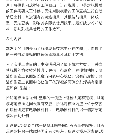
用于将模具内成型的工件顶出，进行脱模，但是对脱模后
的工件需要人工转移，无法对脱模后的工件直接进行自动
输送出料，其次现有的铸造模具，其模芯与模具一体成
型，无法更换，影响其实际的使用效果，最好缺少冷却结
构，影响到模具使用的工作效率。
发明内容
本发明的目的是为了解决现有技术中存在的缺点，而提出
的一种自动脱模的熔铸铸造模具及其使用方法。
为了实现上述目的，本发明采用了如下技术方案：一种自
动脱模的熔铸铸造模具，包括：条形座、定模和动模，所
述条形座上表面沿长度方向的中心线处开设有条形槽，所
述条形座上表面中心处位于条形槽的两侧分别焊接有定模
座和倒L型架；
所述定模座靠近倒L型架的一侧壁上螺栓固定有定模，且定
模与定模座之间设置有空腔，所述定模座内壁上位于空腔
内螺栓固定有电动推料杆，且电动推料杆的另一端贯穿定
模延伸到外侧；
所述倒L型架竖直端一侧壁上螺栓固定有液压伸缩杆，且液
压伸缩杆另一端螺栓固定有动模座，所述动模座远离倒L型