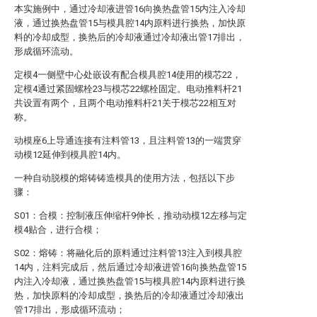
本实施例中，通过冷却液进管16向换热盘管15内注入冷却
液，通过换热盘管15与模具腔14内原料进行换热，加快原
料的冷却成型，换热后的冷却液通过冷却液出管17排出，
形成循环流动。
定模4一侧壁中心处嵌设有配合模具腔14使用的模芯22，
定模4通过紧固螺栓23与模芯22螺栓固定。电动推料杆21
共设置有两个，且两个电动推料杆21关于模芯22相互对
称。
动模座6上导通连接有注料管13，且注料管13的一端贯穿
动模12延伸到模具腔14内。
一种自动脱模的熔铸铸造模具的使用方法，包括以下步
骤：
S01：合模：控制液压伸缩杆9伸长，推动动模12左移与定
模4贴合，进行合模；
S02：熔铸：将融化后的原料通过注料管13注入到模具腔
14内，注料完成后，然后通过冷却液进管16向换热盘管15
内注入冷却液，通过换热盘管15与模具腔14内原料进行换
热，加快原料的冷却成型，换热后的冷却液通过冷却液出
管17排出，形成循环流动；