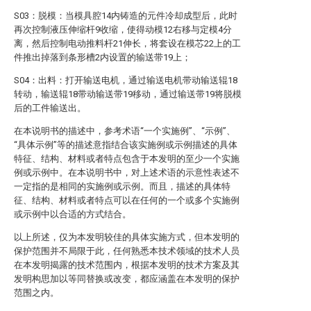
S03：脱模：当模具腔14内铸造的元件冷却成型后，此时
再次控制液压伸缩杆9收缩，使得动模12右移与定模4分
离，然后控制电动推料杆21伸长，将套设在模芯22上的工
件推出掉落到条形槽2内设置的输送带19上；
S04：出料：打开输送电机，通过输送电机带动输送辊18
转动，输送辊18带动输送带19移动，通过输送带19将脱模
后的工件输送出。
在本说明书的描述中，参考术语“一个实施例”、“示例”、
“具体示例”等的描述意指结合该实施例或示例描述的具体
特征、结构、材料或者特点包含于本发明的至少一个实施
例或示例中。在本说明书中，对上述术语的示意性表述不
一定指的是相同的实施例或示例。而且，描述的具体特
征、结构、材料或者特点可以在任何的一个或多个实施例
或示例中以合适的方式结合。
以上所述，仅为本发明较佳的具体实施方式，但本发明的
保护范围并不局限于此，任何熟悉本技术领域的技术人员
在本发明揭露的技术范围内，根据本发明的技术方案及其
发明构思加以等同替换或改变，都应涵盖在本发明的保护
范围之内。