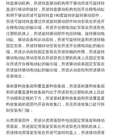
转盘驱动机构，所述转盘驱动机构用于驱动所述可旋转转
盘进行移动和旋转，所述转盘驱动机构包括开合模电动缸
和用于驱动所述可旋转转盘180度旋转的旋转驱动部件，
所述可旋转转盘通过所述旋转驱动部件转动安装在所述开
合模电动缸的输出端，所述开合模电动缸安装在所述双色
注塑机机体上，所述旋转驱动部件包括转轴、旋转驱动电
动缸、驱动齿条和从动齿轮，所述可旋转转盘和所述转轴
固定安装，所述转轴转动安装在所述开合模电动缸的输出
端，所述从动齿轮固定套装在所述转轴的外围，所述旋转
驱动电动缸滑动安装在所述双色注塑机机体上且固定安装
在所述开合模电动缸的输出端，所述驱动齿条固定安装在
所述旋转驱动电动缸的输出端，所述从动齿轮和所述驱动
齿条啮合；
基材废料收集箱和覆盖废料收集箱，所述基材废料收集箱
和所述覆盖废料收集箱均位于所述双色注塑机机体上且处
于动模和定模的下方，所述基材废料收集箱和所述覆盖废
料收集箱的底部均开设有收集口，并且所述收集口处可拆
卸安装有门板；
分类滑落部件，所述分类滑落部件包括固定滑落架和移动
滑落架，所述固定滑落架安装在所述双色注塑机机体上，
所述移动滑落架安装在所述可旋转转盘上，所述移动滑落