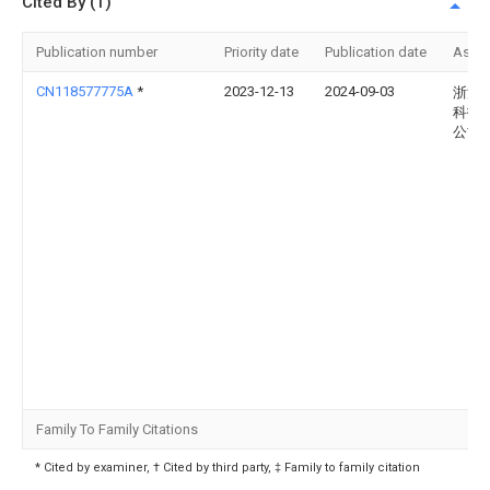
Cited By (1)
Publication number
Priority date
Publication date
Assi
CN118577775A
*
2023-12-13
2024-09-03
浙江
科技
公司
Family To Family Citations
* Cited by examiner, † Cited by third party, ‡ Family to family citation