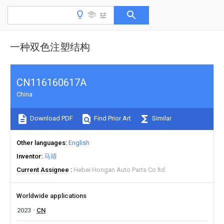
一种双色注塑结构
CN116160617A
China
Download PDF
Find Prior Art
Similar
Other languages
English
Inventor
马靖
Current Assignee
Hebei Hongan Auto Parts Co ltd
Worldwide applications
2023
CN