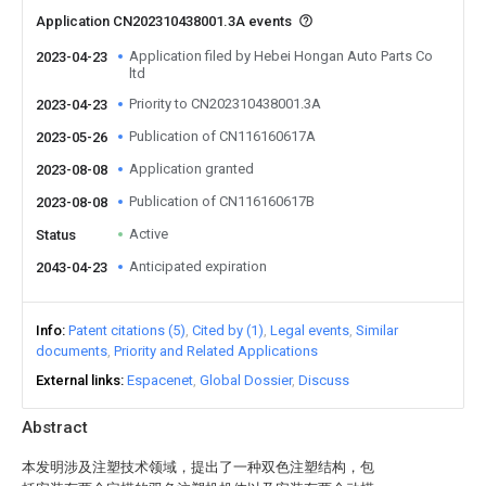
Application CN202310438001.3A events
Application filed by Hebei Hongan Auto Parts Co
2023-04-23
ltd
Priority to CN202310438001.3A
2023-04-23
Publication of CN116160617A
2023-05-26
Application granted
2023-08-08
Publication of CN116160617B
2023-08-08
Active
Status
Anticipated expiration
2043-04-23
Info
Patent citations (5)
Cited by (1)
Legal events
Similar
documents
Priority and Related Applications
External links
Espacenet
Global Dossier
Discuss
Abstract
本发明涉及注塑技术领域，提出了一种双色注塑结构，包