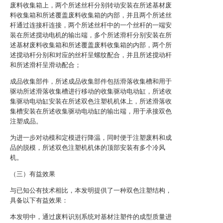
废料收集箱上，两个所述丝杆分别转动安装在所述基材废
料收集箱和所述覆盖废料收集箱的内部，并且两个所述丝
杆通过连接杆连接，两个所述丝杆中的一个丝杆的一端安
装在所述搅动电机的输出端，多个所述滑杆分别安装在所
述基材废料收集箱和所述覆盖废料收集箱的内部，两个所
述搅动杆分别和对应的丝杆呈螺纹配合，并且所述搅动杆
和所述滑杆呈滑动配合；
成品收集部件，所述成品收集部件包括滑落收集槽和用于
驱动所述滑落收集槽进行移动的收集驱动电动缸，所述收
集驱动电动缸安装在所述双色注塑机机体上，所述滑落收
集槽安装在所述收集驱动电动缸的输出端，用于承接双色
注塑成品。
为进一步对动模和定模进行降温，同时便于注塑废料和成
品的脱模，所述双色注塑机机体的顶部安装有多个冷风
机。
（三）有益效果
与已知公有技术相比，本发明提供了一种双色注塑结构，
具备以下有益效果：
本发明中，通过废料识别系统对基材注塑件的成型质量进