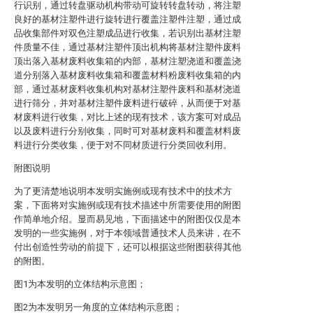
行识别，通过转盘驱动机构带动可旋转转盘转动，将注塑
良好的基材注塑件进行旋转进行覆盖注塑件注塑，通过成
品收集部件对双色注塑成品进行收集，若识别出基材注塑
件质量不佳，通过基材注塑件顶出机构将基材注塑件废料
顶出落入基材废料收集箱的内部，基材注塑浇道和覆盖浇
道分别落入基材废料收集箱和覆盖材料粉废料收集箱的内
部，通过基材废料收集机构对基材注塑件废料和基材浇道
进行筛分，并对基材注塑件废料进行破碎，从而便于对基
材废料进行收集，对比上述的现有技术，该方案可对成品
以及废料进行分别收集，同时可对基材废料和覆盖材料废
料进行分类收集，便于对不同材质进行分类回收利用。
附图说明
为了更清楚地说明本发明实施例或现有技术中的技术方
案，下面将对实施例或现有技术描述中所需要使用的附图
作简单地介绍。显而易见地，下面描述中的附图仅仅是本
发明的一些实施例，对于本领域普通技术人员来讲，在不
付出创造性劳动的前提下，还可以根据这些附图获得其他
的附图。
图1为本发明的立体结构示意图；
图2为本发明另一角度的立体结构示意图；