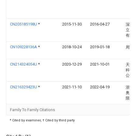
CN205185198U
*
2015-11-30
2016-04-27
深圳
立天
有限
CN109228136A
*
2018-10-24
2019-01-18
周芳
CN214324054U
*
2020-12-29
2021-10-01
天津
科技
公司
CN216329423U
*
2021-11-10
2022-04-19
浙江
奥塑
限公
Family To Family Citations
* Cited by examiner, † Cited by third party