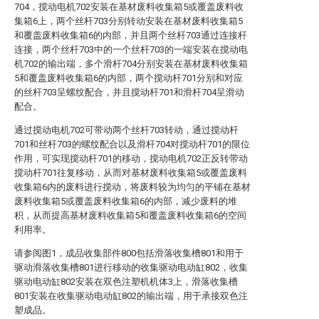
704，搅动电机702安装在基材废料收集箱5或覆盖废料收
集箱6上，两个丝杆703分别转动安装在基材废料收集箱5
和覆盖废料收集箱6的内部，并且两个丝杆703通过连接杆
连接，两个丝杆703中的一个丝杆703的一端安装在搅动电
机702的输出端，多个滑杆704分别安装在基材废料收集箱
5和覆盖废料收集箱6的内部，两个搅动杆701分别和对应
的丝杆703呈螺纹配合，并且搅动杆701和滑杆704呈滑动
配合。
通过搅动电机702可带动两个丝杆703转动，通过搅动杆
701和丝杆703的螺纹配合以及滑杆704对搅动杆701的限位
作用，可实现搅动杆701的移动，搅动电机702正反转带动
搅动杆701往复移动，从而对基材废料收集箱5或覆盖废料
收集箱6内的废料进行搅动，将废料较为均匀的平铺在基材
废料收集箱5或覆盖废料收集箱6的内部，减少废料的堆
积，从而提高基材废料收集箱5和覆盖废料收集箱6的空间
利用率。
请参阅图1，成品收集部件800包括滑落收集槽801和用于
驱动滑落收集槽801进行移动的收集驱动电动缸802，收集
驱动电动缸802安装在双色注塑机机体3上，滑落收集槽
801安装在收集驱动电动缸802的输出端，用于承接双色注
塑成品。