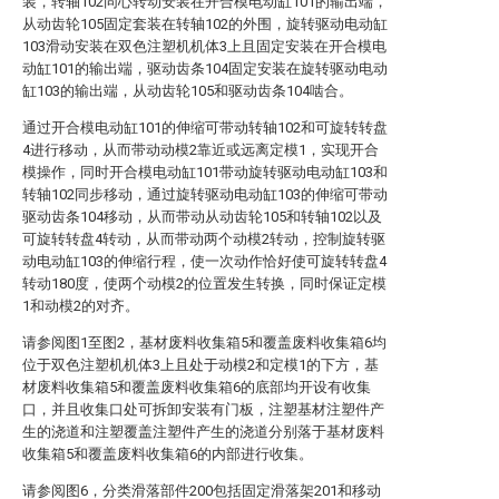
装，转轴102同心转动安装在开合模电动缸101的输出端，
从动齿轮105固定套装在转轴102的外围，旋转驱动电动缸
103滑动安装在双色注塑机机体3上且固定安装在开合模电
动缸101的输出端，驱动齿条104固定安装在旋转驱动电动
缸103的输出端，从动齿轮105和驱动齿条104啮合。
通过开合模电动缸101的伸缩可带动转轴102和可旋转转盘
4进行移动，从而带动动模2靠近或远离定模1，实现开合
模操作，同时开合模电动缸101带动旋转驱动电动缸103和
转轴102同步移动，通过旋转驱动电动缸103的伸缩可带动
驱动齿条104移动，从而带动从动齿轮105和转轴102以及
可旋转转盘4转动，从而带动两个动模2转动，控制旋转驱
动电动缸103的伸缩行程，使一次动作恰好使可旋转转盘4
转动180度，使两个动模2的位置发生转换，同时保证定模
1和动模2的对齐。
请参阅图1至图2，基材废料收集箱5和覆盖废料收集箱6均
位于双色注塑机机体3上且处于动模2和定模1的下方，基
材废料收集箱5和覆盖废料收集箱6的底部均开设有收集
口，并且收集口处可拆卸安装有门板，注塑基材注塑件产
生的浇道和注塑覆盖注塑件产生的浇道分别落于基材废料
收集箱5和覆盖废料收集箱6的内部进行收集。
请参阅图6，分类滑落部件200包括固定滑落架201和移动