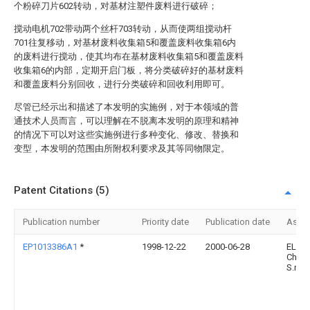
个粉碎刀片602转动，对基材注塑件废料进行破碎；
搅动电机702带动两个丝杆703转动，从而使两组搅动杆
701往复移动，对基材废料收集箱5和覆盖废料收集箱6内
的废料进行搅动，使其均布在基材废料收集箱5和覆盖废料
收集箱6的内部，定期开启门板，将分类破碎好的基材废料
和覆盖废料分别回收，进行分类破碎和回收利用即可。
尽管已经示出和描述了本发明的实施例，对于本领域的普
通技术人员而言，可以理解在不脱离本发明的原理和精神
的情况下可以对这些实施例进行多种变化、修改、替换和
变型，本发明的范围由所附权利要求及其等同物限定。
Patent Citations (5)
Publication number
Priority date
Publication date
Assi
EP1013386A1
*
1998-12-22
2000-06-28
ELMA
Chemi
S.r.l.