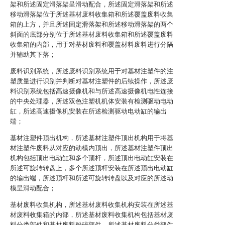
架和所述固定滑落架呈滑动配合，所述固定滑落架和所述
移动滑落架位于所述基材废料收集箱和所述覆盖废料收集
箱的上方，并且所述固定滑落架和所述移动滑落架的两个
斜面的底部分别位于所述基材废料收集箱和所述覆盖废料
收集箱的内部，用于对基材废料和覆盖材料废料进行分隔
并辅助其下落；
废料识别系统，所述废料识别系统用于对基材注塑件的注
塑质量进行识别并判断对基材注塑件的后续操作，所述废
料识别系统包括高速摄像机和与所述高速摄像机电性连接
的中央处理器，所述双色注塑机机体安装有检测驱动电动
缸，所述高速摄像机安装在所述检测驱动电动缸的输出
端；
基材注塑件顶出机构，所述基材注塑件顶出机构用于将基
材注塑件废料从对应的动模内顶出，所述基材注塑件顶出
机构包括顶出电动缸和多个顶杆，所述顶出电动缸安装在
所述可旋转转盘上，多个所述顶杆安装在所述顶出电动缸
的输出端，所述顶杆和所述可旋转转盘以及对应的所述动
模呈滑动配合；
基材废料收集机构，所述基材废料收集机构安装在所述基
材废料收集箱的内部，所述基材废料收集机构包括基材废
料分类部件和基材废料粉碎部件，所述基材废料分类部件