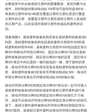
合数据库中的合格基材注塑件的图像数据，将其判断为合
格件，则控制旋转驱动电动缸103带动可旋转转盘4转动，
将基材注塑件转动180度至覆盖注塑件注塑位置进行覆盖
注塑件的注塑，使覆盖注塑件注塑至基材注塑件上形成双
色注塑产品，以此实现对基材注塑件的成品和废料的识
别。
请参阅图4，基材废料收集机构安装在基材废料收集箱5的
内部，基材废料收集机构包括基材废料分类部件500和基
材废料粉碎部件600，基材废料分类部件500包括固定筛分
网501和移动开闭筛分网502，固定筛分网501安装在基材
废料收集箱5的内部，固定筛分网501倾斜设置，固定筛分
网501靠近中间位置的一侧为较低的一侧，便于废料的滑
落，移动开闭筛分网502滑动安装在基材废料收集箱5的内
部，基材废料收集箱5安装有开闭驱动电动缸503，移动开
闭筛分网502安装在开闭驱动电动缸503的输出端。
移动开闭筛分网502和固定筛分网501拼合在一起可对落入
基材废料收集箱5的内部的浇道和基材注塑件废料进行筛
分，移动开闭筛分网502和固定筛分网501的筛孔尺寸相
同，浇道可从移动开闭筛分网502和固定筛分网501的筛孔
落下，基材注塑件废料被移动开闭筛分网502和固定筛分
网501阻挡，使基材注塑件废料在移动开闭筛分网502和固