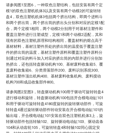
请参阅图1至图6，一种双色注塑结构，包括安装有两个定
模1的双色注塑机机体3以及安装有两个动模2的可旋转转
盘4，双色注塑机机体3包括两个挤出结构，即两个进料斗
和两个挤出筒，两个挤出筒的挤出头分别和对应的定模1配
合，两个定模1相同，两个动模2分别用于对基材注塑件和
覆盖注塑件进行注塑成型，定模1和两个动模2适配，其和
现有的双色注塑机原理和结构相同，覆盖材料的熔点高于
基材材料，基材注塑件所处的挤出筒的温度低于覆盖注塑
件的挤出筒的温度，基材注塑件原料和覆盖注塑件原料分
别通过对应的料斗加入对应的挤出筒的内部并进行分别加
热挤出，还包括转盘驱动机构100、基材废料收集箱5、覆
盖废料收集箱6、分类滑落部件200、废料识别系统300、
基材注塑件顶出机构400、基材废料收集机构、废料搅动
机构700和成品收集部件800。
请参阅图2至图3，转盘驱动机构100用于驱动可旋转转盘4
进行移动和旋转，转盘驱动机构100包括开合模电动缸101
和用于驱动可旋转转盘4180度旋转的旋转驱动部件，可旋
转转盘4通过旋转驱动部件转动安装在开合模电动缸101的
输出端，开合模电动缸101安装在双色注塑机机体3上，旋
转驱动部件包括转轴102、旋转驱动电动缸103、驱动齿条
104和从动齿轮105，可旋转转盘4和转轴102同心固定安