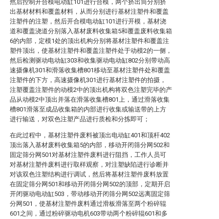
然后控制开合模电动缸101进行合模，两个挤出筒分别挤
出基材材料和覆盖材料，从而分别进行基材注塑件和覆盖
注塑件的注塑，然后开合模电动缸101进行开模，基材浇
道和覆盖浇道分别落入基材废料收集箱5和覆盖废料收集箱
6的内部，定模1处的顶出机构分别将基材注塑件和覆盖注
塑件顶出，使基材注塑件和覆盖注塑件处于动模2的一侧，
然后检测驱动电动缸303和收集驱动电动缸802分别带动高
速摄像机301和滑落收集槽801移动至基材注塑件处和覆盖
注塑件的下方，高速摄像机301进行基材注塑件的拍摄，
注塑覆盖注塑件的动模2中的顶出机构将双色注塑完毕的产
品从动模2中顶出并落在滑落收集槽801上，通过滑落收集
槽801滑落至成品收集箱的内部进行收集或输送带的上方
进行输送，对双色注塑产品进行质检和分拣即可；
在此过程中，基材注塑件废料被顶出电动缸401和顶杆402
顶出落入基材废料收集箱5的内部，移动开闭筛分网502和
固定筛分网501对基材注塑件废料进行阻挡，工作人员可
对基材注塑件废料进行取样观察，对注塑缺陷进行诊断并
对该双色注塑结构进行调试，然后将基材注塑件废料放置
在固定筛分网501和移动开闭筛分网502的顶部，定期开启
开闭驱动电动缸503，带动移动开闭筛分网502远离固定筛
分网501，使基材注塑件废料通过滑板滑落至两个粉碎辊
601之间，通过粉碎驱动电机603带动两个粉碎辊601和多