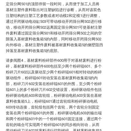
定筛分网501的顶部停留一段时间，从而便于加工人员将
基材注塑件废料取出对注塑缺陷进行诊断，从而对该双色
注塑结构的注塑工艺参数或者对动模2和定模1进行调整，
通过开闭驱动电动缸503可带动移动开闭筛分网502进行移
动，移动开闭筛分网502远离固定筛分网501可使基材注塑
件废料通过固定筛分网501和移动开闭筛分网502之间的空
隙落入基材废料收集箱5的内部，同时移动开闭筛分网502
向外移动，基材注塑件废料被基材废料收集箱5的侧壁阻挡
掉落至基材废料收集箱5的底部。
请参阅图4，基材废料粉碎部件600用于对基材废料进行粉
碎，基材废料粉碎部件600包括至少两个粉碎辊601、多个
粉碎刀片602以及驱动至少两个粉碎辊601相对转动的粉碎
驱动组件，粉碎辊601转动安装在基材废料收集箱5的内
部，粉碎刀片602安装在粉碎辊601的外围，至少两个粉碎
辊601上的多个粉碎刀片602交错设置，粉碎驱动组件包括
粉碎驱动电机603和齿轮组，粉碎驱动电机603安装在基材
废料收集箱5上，粉碎辊601通过齿轮组和粉碎驱动电机
603传动连接，齿轮组包括两个齿轮，两个齿轮分别固定
套装在两个粉碎辊601的外围，粉碎驱动电机603的输出端
和两个粉碎辊601中的一个粉碎辊601固定连接，通过两个
齿轮的啮合可实现两个粉碎辊601的同步相向转动，从而
带动粉碎刀片602对废料进行切割破碎，基材废料收集箱5