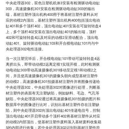
中央处理器302，双色注塑机机体3安装有检测驱动电动缸
303，高速摄像机301安装在检测驱动电动缸303的输出
端，基材注塑件顶出机构400用于将基材注塑件废料从对
应的动模2内顶出，基材注塑件顶出机构400包括顶出电动
缸401和多个顶杆402，顶出电动缸401安装在可旋转转盘4
上，多个顶杆402安装在顶出电动缸401的输出端，顶杆
402和可旋转转盘4以及对应的动模2呈滑动配合，顶出电
动缸401、旋转驱动电动缸103和开合模电动缸101均与中
央处理器302电性连接。
当一次注塑完毕后，开合模电动缸101带动可旋转转盘4远
离挤出头，即带动动模2远离定模1实现开模，此时检测驱
动电动缸303带动高速摄像机301移动至定模1和动模2之
间，并且使高速摄像机301的摄像头朝向成型基材注塑件
的动模2，高速摄像机301拍摄基材注塑件并将图像传递给
中央处理器302，中央处理器302对图像进行处理，判断基
材注塑件的表面有无注塑缺陷，例如缺料、毛边、气孔等
缺陷，中央处理器302通过将高速摄像机301拍摄的图片和
数据库中的图像进行比对，识别出基材注塑件存在注塑缺
陷，则中央处理器302向顶出电动缸401传递电信号，控制
顶出电动缸401开启带动多个顶杆402将基材注塑件从对应
的动模2内部顶出，使基材注塑件废料落入基材废料收集箱
5的内部进行收集；若中央处理器302识别到基材注塑件符