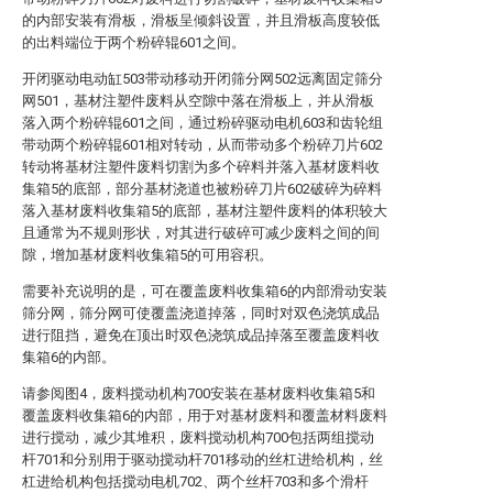
的内部安装有滑板，滑板呈倾斜设置，并且滑板高度较低
的出料端位于两个粉碎辊601之间。
开闭驱动电动缸503带动移动开闭筛分网502远离固定筛分
网501，基材注塑件废料从空隙中落在滑板上，并从滑板
落入两个粉碎辊601之间，通过粉碎驱动电机603和齿轮组
带动两个粉碎辊601相对转动，从而带动多个粉碎刀片602
转动将基材注塑件废料切割为多个碎料并落入基材废料收
集箱5的底部，部分基材浇道也被粉碎刀片602破碎为碎料
落入基材废料收集箱5的底部，基材注塑件废料的体积较大
且通常为不规则形状，对其进行破碎可减少废料之间的间
隙，增加基材废料收集箱5的可用容积。
需要补充说明的是，可在覆盖废料收集箱6的内部滑动安装
筛分网，筛分网可使覆盖浇道掉落，同时对双色浇筑成品
进行阻挡，避免在顶出时双色浇筑成品掉落至覆盖废料收
集箱6的内部。
请参阅图4，废料搅动机构700安装在基材废料收集箱5和
覆盖废料收集箱6的内部，用于对基材废料和覆盖材料废料
进行搅动，减少其堆积，废料搅动机构700包括两组搅动
杆701和分别用于驱动搅动杆701移动的丝杠进给机构，丝
杠进给机构包括搅动电机702、两个丝杆703和多个滑杆