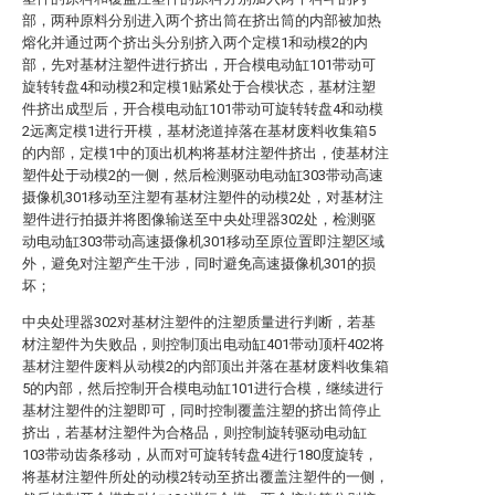
部，两种原料分别进入两个挤出筒在挤出筒的内部被加热
熔化并通过两个挤出头分别挤入两个定模1和动模2的内
部，先对基材注塑件进行挤出，开合模电动缸101带动可
旋转转盘4和动模2和定模1贴紧处于合模状态，基材注塑
件挤出成型后，开合模电动缸101带动可旋转转盘4和动模
2远离定模1进行开模，基材浇道掉落在基材废料收集箱5
的内部，定模1中的顶出机构将基材注塑件挤出，使基材注
塑件处于动模2的一侧，然后检测驱动电动缸303带动高速
摄像机301移动至注塑有基材注塑件的动模2处，对基材注
塑件进行拍摄并将图像输送至中央处理器302处，检测驱
动电动缸303带动高速摄像机301移动至原位置即注塑区域
外，避免对注塑产生干涉，同时避免高速摄像机301的损
坏；
中央处理器302对基材注塑件的注塑质量进行判断，若基
材注塑件为失败品，则控制顶出电动缸401带动顶杆402将
基材注塑件废料从动模2的内部顶出并落在基材废料收集箱
5的内部，然后控制开合模电动缸101进行合模，继续进行
基材注塑件的注塑即可，同时控制覆盖注塑的挤出筒停止
挤出，若基材注塑件为合格品，则控制旋转驱动电动缸
103带动齿条移动，从而对可旋转转盘4进行180度旋转，
将基材注塑件所处的动模2转动至挤出覆盖注塑件的一侧，