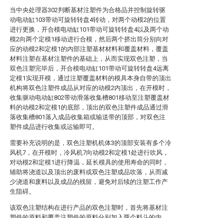
当中央处理器302判断基材注塑件为合格品并控制旋转驱
动电动缸103带动可旋转转盘4转动，对两个动模2的位置
进行更换，开合模电动缸101带动可旋转转盘4以及两个动
模2向两个定模1移动进行合模，然后两个挤出筒分别向对
应的动模2和定模1的内部注塑基材材料和覆盖材料，覆盖
材料注塑在基材注塑件的基础上，从而实现双色注塑，当
双色注塑完毕后，开合模电动缸101带动可旋转转盘4远离
定模1实现开模，通过注塑覆盖材料的模具本身自带的顶出
机构将双色注塑件成品从对应的动模2内顶出，在开模时，
收集驱动电动缸802带动滑落收集槽801移动至注塑覆盖材
料的动模2和定模1的底部，顶出的双色注塑件成品通过滑
落收集槽801落入成品收集箱或输送带的顶部，对双色注
塑件成品进行收集或运输即可。
需要补充说明的是，双色注塑机机体3的顶部安装有多个冷
风机7，在开模时，冷风机7向动模2和定模1处进行吹风，
对动模2和定模1进行降温，延长模具的使用寿命的同时，
辅助将浇道以及顶出的废料或双色注塑成品吹落，从而减
少浇道和废料以及成品的残留，避免对后续的注塑工作产
生阻碍。
该双色注塑结构在进行产品的双色注塑时，首先将基材注
塑件的原料和覆盖注塑件的原料分别加入两个料斗的内