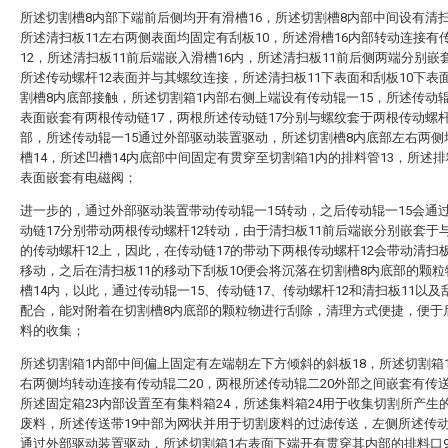
所述切割槽8内部下端前后侧均开有滑槽16，所述切割槽8内部中间设有清扫
所述清扫板11左右两侧表面均固定有刮板10，所述滑槽16内部转动连接有
12，所述清扫板11前后端嵌入滑槽16内，所述清扫板11前后侧两端分别嵌
所述传动螺杆12表面并与其螺纹连接，所述清扫板11下表面和刮板10下表
割槽8内底部接触，所述切割箱1内部右侧上端设有传动辊一15，所述传动辊
表面嵌套有两根传动链17，两根所述传动链17分别与螺纹套于两根传动螺杆
部，所述传动辊一15通过外部驱动装置驱动，所述切割槽8内底部左右两侧
槽14，所述凹槽14内底部中间固定有贯穿至切割箱1内的排料管13，所述排
表面嵌套有电磁阀；
进一步的，通过外部驱动装置带动传动辊一15转动，之后传动辊一15会通
动链17分别带动两根传动螺杆12转动，由于清扫板11前后端嵌分别嵌套于
的传动螺杆12上，因此，在传动链17的带动下两根传动螺杆12会带动清扫板
移动，之后在清扫板11的移动下刮板10便会将沉落在切割槽8内底部的颗
槽14内，以此，通过传动辊一15、传动链17、传动螺杆12和清扫板11以及
配合，能对附着在切割槽8内底部的颗粒物进行刮除，清理方式便捷，便于
料的收集；
所述切割箱1内部中间偏上固定有左端朝左下方倾斜的斜板18，所述切割箱
右两侧均转动连接有传动辊二20，两根所述传动辊二20外部之间嵌套有传送
所述固定箱23内部设置至有集料箱24，所述集料箱24用于收集切割所产生
废料，所述传送带19中部为网状并用于切割废料的过滤传送，左侧所述传动
通过外部驱动装置驱动，所述切割箱1右表面下端开有贯穿其内部的排料口