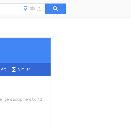
 Art
Similar
elligent Equipment Co ltd