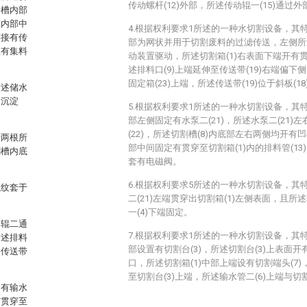
传动螺杆(12)外部，所述传动辊一(15)通过
滑槽内部
箱内部中
4.根据权利要求1所述的一种水切割设备，其特
连接有传
部为网状并用于切割废料的过滤传送，左侧所述
至有集料
动装置驱动，所述切割箱(1)右表面下端开有贯
述排料口(9)上端延伸至传送带(19)右端偏下
固定箱(23)上端，所述传送带(19)位于斜板(1
所述储水
为沉淀
5.根据权利要求1所述的一种水切割设备，其
部左侧固定有水泵二(21)，所述水泵二(21)
(22)，所述切割槽(8)内底部左右两侧均开有凹槽
于两根所
部中间固定有贯穿至切割箱(1)内的排料管(13)
割槽内底
套有电磁阀。
6.根据权利要求5所述的一种水切割设备，其
螺纹套于
二(21)左端贯穿出切割箱(1)左侧表面，且所述
一(4)下端固定。
动辊二通
7.根据权利要求1所述的一种水切割设备，其特
所述排料
部设置有切割台(3)，所述切割台(3)上表面
述传送带
口，所述切割箱(1)中部上端设有切割端头(7)
至切割台(3)上端，所述输水管二(6)上端与切
定有输水
有贯穿至