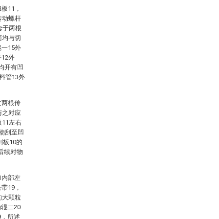
板11，
传动螺杆
套于两根
面均与切
一15外
12外
均开有凹
料管13外
过两根传
与之对应
11左右
粒物刮至凹
刮板10的
后续对物
1内部左
带19，
的大颗粒
辊二20
9，所述