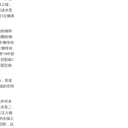
3上端，
所述水泵
箱1左侧表
颗粒物和
的颗粒物
左侧传动
左侧传动
带19中部
切割箱1
进固定箱
6，所述
形成的空间
内并对未
在水泵二
水注入储
的水抽入
切割，以