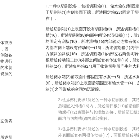
1.一种水切割设备，包括切割箱(1)、储水箱(2)和固定
于切割箱(1)左侧表面下端，所述固定箱(23)固定于
在于：
所述切割箱(1)上表面开设有切割槽(8)，所述切割槽
槽(16)，所述切割槽(8)内部中间设有清扫板(11)，
均固定有刮板(10)，所述滑槽(16)内部转动连接有传动
气体或液
内部右侧上端设有传动辊一(15)，所述切割箱(1)
工，因
方倾斜的斜板(18)，所述切割箱(1)内部左右两侧均转
会伴随各
根所述传动辊二(20)外部之间嵌套有传送带(19)，所
粒物进行
料箱(24)，所述集料箱(24)用于收集切割所产生的
统的水切
致资源的
所述储水箱(2)前表面中部固定有水泵一(5)，所述水
(6)，所述储水箱(2)上表面后端固定有输水管一(4)，
箱(1)之间形成的空间为沉淀腔。
2.根据权利要求1所述的一种水切割设备，其特
。
后端嵌入滑槽(16)内，所述清扫板(11)前
动螺杆(12)表面并与其螺纹连接，所述清扫板(1
面均与切割槽(8)内底部接触。
箱左侧表
3.根据权利要求2所述的一种水切割设备，其特
外表面嵌套有两根传动链(17)，两根所述传动
，所述切