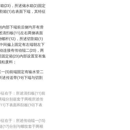
箱(23)，所述储水箱(2)固定
切割箱(1)右表面下端，其特征
(8)内部下端前后侧均开有滑
所述清扫板(11)左右两侧表面
螺杆(12)，所述切割箱(1)
内部中间偏上固定有左端朝左下
动连接有传动辊二(20)，两
述固定箱(23)内部设置至有集
大颗粒废料；
泵一(5)前端固定有输水管二
所述传送带(19)下端与切割
征在于：所述清扫板(11)前
后侧两端分别嵌套于两根所述传
1)下表面和刮板(10)下表
征在于：所述传动辊一(15)
链(17)分别与螺纹套于两根