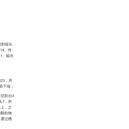
切割端头
14、传
21、输水
23，所
表面下端；
述切割台3
头7，所
台上，之
的颗粒物
，通过槽