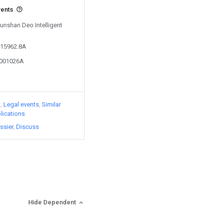
vents
Kunshan Deo Intelligent
115962.8A
6001026A
)
Legal events
Similar
lications
ssier
Discuss
Hide Dependent