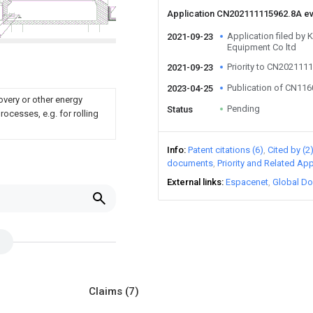
Application CN202111115962.8A e
Application filed by 
2021-09-23
Equipment Co ltd
Priority to CN202111
2021-09-23
Publication of CN11
2023-04-25
overy or other energy
Pending
Status
ocesses, e.g. for rolling
Info
Patent citations (6)
Cited by (2
documents
Priority and Related App
External links
Espacenet
Global Do
Claims
(7)