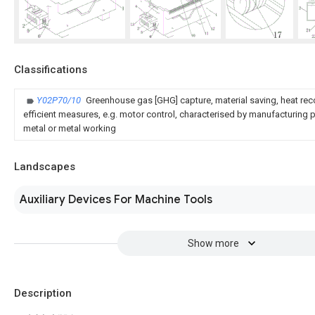
Classifications
Y02P70/10
Greenhouse gas [GHG] capture, material saving, heat rec
efficient measures, e.g. motor control, characterised by manufacturing pr
metal or metal working
Landscapes
Auxiliary Devices For Machine Tools
Show more
Description