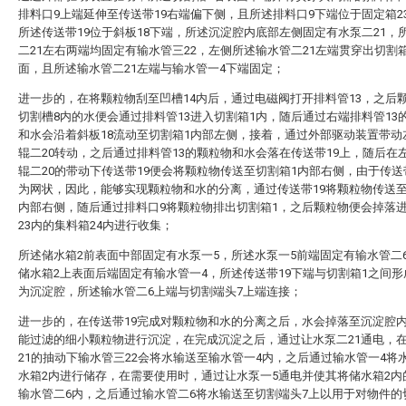
排料口9上端延伸至传送带19右端偏下侧，且所述排料口9下端位于固定箱2
所述传送带19位于斜板18下端，所述沉淀腔内底部左侧固定有水泵二21，
二21左右两端均固定有输水管三22，左侧所述输水管二21左端贯穿出切割
面，且所述输水管二21左端与输水管一4下端固定；
进一步的，在将颗粒物刮至凹槽14内后，通过电磁阀打开排料管13，之后
切割槽8内的水便会通过排料管13进入切割箱1内，随后通过右端排料管13
和水会沿着斜板18流动至切割箱1内部左侧，接着，通过外部驱动装置带动
辊二20转动，之后通过排料管13的颗粒物和水会落在传送带19上，随后在
辊二20的带动下传送带19便会将颗粒物传送至切割箱1内部右侧，由于传送
为网状，因此，能够实现颗粒物和水的分离，通过传送带19将颗粒物传送至
内部右侧，随后通过排料口9将颗粒物排出切割箱1，之后颗粒物便会掉落
23内的集料箱24内进行收集；
所述储水箱2前表面中部固定有水泵一5，所述水泵一5前端固定有输水管二
储水箱2上表面后端固定有输水管一4，所述传送带19下端与切割箱1之间
为沉淀腔，所述输水管二6上端与切割端头7上端连接；
进一步的，在传送带19完成对颗粒物和水的分离之后，水会掉落至沉淀腔
能过滤的细小颗粒物进行沉淀，在完成沉淀之后，通过让水泵二21通电，
21的抽动下输水管三22会将水输送至输水管一4内，之后通过输水管一4将
水箱2内进行储存，在需要使用时，通过让水泵一5通电并使其将储水箱2内
输水管二6内，之后通过输水管二6将水输送至切割端头7上以用于对物件的