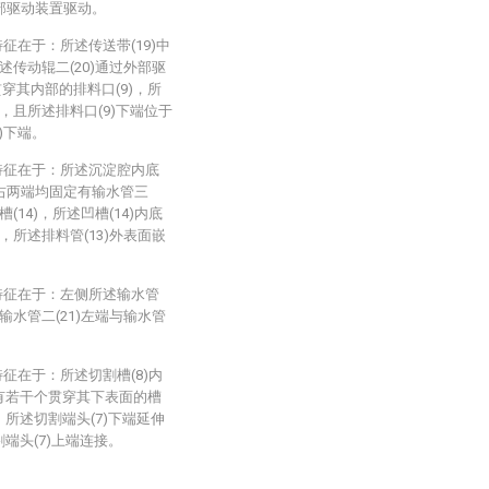
外部驱动装置驱动。
征在于：所述传送带(19)中
传动辊二(20)通过外部驱
穿其内部的排料口(9)，所
侧，且所述排料口(9)下端位于
8)下端。
特征在于：所述沉淀腔内底
左右两端均固定有输水管三
(14)，所述凹槽(14)内底
，所述排料管(13)外表面嵌
特征在于：左侧所述输水管
输水管二(21)左端与输水管
征在于：所述切割槽(8)内
开有若干个贯穿其下表面的槽
，所述切割端头(7)下端延伸
割端头(7)上端连接。