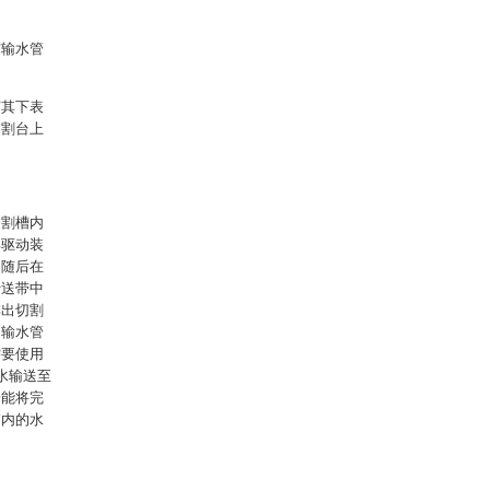
与输水管
穿其下表
切割台上
切割槽内
部驱动装
，随后在
传送带中
排出切割
和输水管
需要使用
水输送至
一能将完
箱内的水