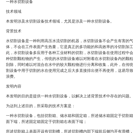
一种水切割设备
技术领域
本发明涉及水切割设备技术领域，尤其是涉及一种水切割设备。
背景技术
水切割设备是一种利用高压水流切割的机器，水切割设备不会产生有害的
体，不会在工件表面产生热量，它是真正的多功能的和高效率的冷切割加
此，水切割设备多应用于各种工业材料的切割，水切割设备在使用过程中
种切割颗粒物的产生，传统的水切割设备难以对附着在水切割设备内的颗
刮除，同时难以对混合在水中的较大颗粒物进行分离和收集，此外，在传
割设备中用于切割的水在使用完成之后大多直接排出便不再使用，这易导
浪费。
发明内容
本发明的目的是提供一种水切割设备，以解决上述背景技术中存在的问题
为达到上述目的，所采取的技术方案是：
一种水切割设备，包括切割箱、储水箱和固定箱，所述储水箱固定于切割
面下端，所述固定箱固定于切割箱右表面下端；
所述切割箱上表面开设有切割槽，所述切割槽内部下端前后侧均开有滑槽