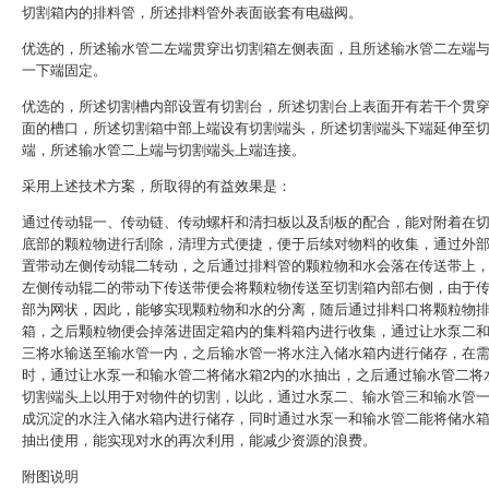
切割箱内的排料管，所述排料管外表面嵌套有电磁阀。
优选的，所述输水管二左端贯穿出切割箱左侧表面，且所述输水管二左端
一下端固定。
优选的，所述切割槽内部设置有切割台，所述切割台上表面开有若干个贯
面的槽口，所述切割箱中部上端设有切割端头，所述切割端头下端延伸至
端，所述输水管二上端与切割端头上端连接。
采用上述技术方案，所取得的有益效果是：
通过传动辊一、传动链、传动螺杆和清扫板以及刮板的配合，能对附着在
底部的颗粒物进行刮除，清理方式便捷，便于后续对物料的收集，通过外
置带动左侧传动辊二转动，之后通过排料管的颗粒物和水会落在传送带上
左侧传动辊二的带动下传送带便会将颗粒物传送至切割箱内部右侧，由于
部为网状，因此，能够实现颗粒物和水的分离，随后通过排料口将颗粒物
箱，之后颗粒物便会掉落进固定箱内的集料箱内进行收集，通过让水泵二
三将水输送至输水管一内，之后输水管一将水注入储水箱内进行储存，在
时，通过让水泵一和输水管二将储水箱2内的水抽出，之后通过输水管二将
切割端头上以用于对物件的切割，以此，通过水泵二、输水管三和输水管
成沉淀的水注入储水箱内进行储存，同时通过水泵一和输水管二能将储水
抽出使用，能实现对水的再次利用，能减少资源的浪费。
附图说明