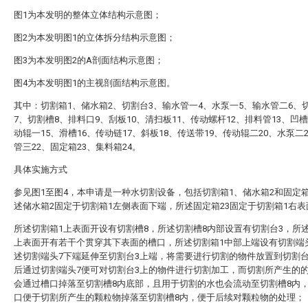
图1为本发明的整体立体结构示意图；
图2为本发明图1的立体拆分结构示意图；
图3为本发明图2的A剖面结构示意图；
图4为本发明图1的主视剖面结构示意图。
其中：切割箱1、储水箱2、切割台3、输水管一4、水泵一5、输水管二6、
7、切割槽8、排料口9、刮板10、清扫板11、传动螺杆12、排料管13、凹槽
动辊一15、滑槽16、传动链17、斜板18、传送带19、传动辊二20、水泵二
管三22、固定箱23、集料箱24。
具体实施方式
参见图1至图4，本申请是一种水切割设备，包括切割箱1、储水箱2和固定箱
述储水箱2固定于切割箱1左侧表面下端，所述固定箱23固定于切割箱1右
所述切割箱1上表面开设有切割槽8，所述切割槽8内部设置有切割台3，所
上表面开有若干个贯穿其下表面的槽口，所述切割箱1中部上端设有切割端
述切割端头7下端延伸至切割台3上端，将需要进行切割的物件放置到切割
后通过切割端头7便可对切割台3上的物件进行切割加工，而切割所产生的
会通过槽口掉落至切割槽8内底部，且用于切割的水也会流动至切割槽8内
口便于切割所产生的颗粒物掉落至切割槽8内，便于后续对颗粒物的处理；