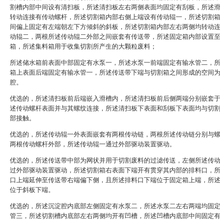
割槽内部中间设有清扫板，所述清扫板左右两侧表面均固定有刮板，所述
转动连接有传动螺杆，所述切割箱内部右侧上端设有传动辊一，所述切割
间偏上固定有左端朝左下方倾斜的斜板，所述切割箱内部左右两侧均转动
动辊二，两根所述传动辊二外部之间嵌套有传送带，所述固定箱内部设置
箱，所述集料箱用于收集切割所产生的大颗粒废料；
所述储水箱前表面中部固定有水泵一，所述水泵一前端固定有输水管二，
箱上表面后端固定有输水管一，所述传送带下端与切割箱之间形成的空间
腔。
优选的，所述清扫板前后端嵌入滑槽内，所述清扫板前后侧两端分别嵌套
述传动螺杆表面并与其螺纹连接，所述清扫板下表面和刮板下表面均与切
部接触。
优选的，所述传动辊一外表面嵌套有两根传动链，两根所述传动链分别与
两根传动螺杆外部，所述传动辊一通过外部驱动装置驱动。
优选的，所述传送带中部为网状并用于切割废料的过滤传送，左侧所述传
过外部驱动装置驱动，所述切割箱右表面下端开有贯穿其内部的排料口，
口上端延伸至传送带右端偏下侧，且所述排料口下端位于固定箱上端，所
位于斜板下端。
优选的，所述沉淀腔内底部左侧固定有水泵二，所述水泵二左右两端均固
管三，所述切割槽内底部左右两侧均开有凹槽，所述凹槽内底部中间固定