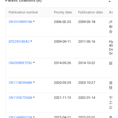
Patent Citations (6)
Publication number
Priority date
Publication date
Assi
CN101389919A
*
2006-02-25
2009-03-18
卢克
和离
合公
EP2295183A2
*
2009-09-11
2011-03-16
Hydr
Alumi
Deuts
Gmb
CN203893729U
*
2014-05-26
2014-10-22
赵耀
CN111829368A
*
2020-05-29
2020-10-27
浙江
技有
CN113927260A
*
2021-11-15
2022-01-14
宁波
工装
公司
CN114683013A
*
2022-04-21
2022-07-01
贵州