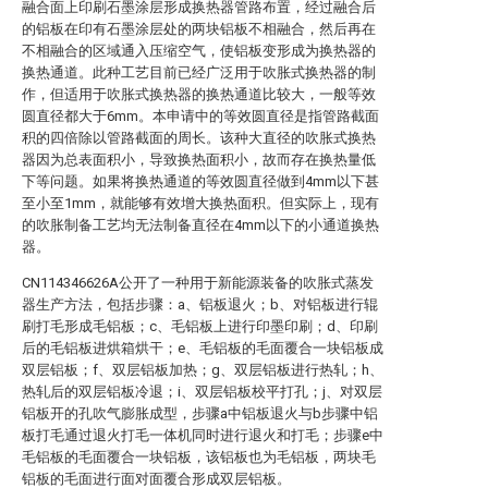
融合面上印刷石墨涂层形成换热器管路布置，经过融合后
的铝板在印有石墨涂层处的两块铝板不相融合，然后再在
不相融合的区域通入压缩空气，使铝板变形成为换热器的
换热通道。此种工艺目前已经广泛用于吹胀式换热器的制
作，但适用于吹胀式换热器的换热通道比较大，一般等效
圆直径都大于6mm。本申请中的等效圆直径是指管路截面
积的四倍除以管路截面的周长。该种大直径的吹胀式换热
器因为总表面积小，导致换热面积小，故而存在换热量低
下等问题。如果将换热通道的等效圆直径做到4mm以下甚
至小至1mm，就能够有效增大换热面积。但实际上，现有
的吹胀制备工艺均无法制备直径在4mm以下的小通道换热
器。
CN114346626A公开了一种用于新能源装备的吹胀式蒸发
器生产方法，包括步骤：a、铝板退火；b、对铝板进行辊
刷打毛形成毛铝板；c、毛铝板上进行印墨印刷；d、印刷
后的毛铝板进烘箱烘干；e、毛铝板的毛面覆合一块铝板成
双层铝板；f、双层铝板加热；g、双层铝板进行热轧；h、
热轧后的双层铝板冷退；i、双层铝板校平打孔；j、对双层
铝板开的孔吹气膨胀成型，步骤a中铝板退火与b步骤中铝
板打毛通过退火打毛一体机同时进行退火和打毛；步骤e中
毛铝板的毛面覆合一块铝板，该铝板也为毛铝板，两块毛
铝板的毛面进行面对面覆合形成双层铝板。