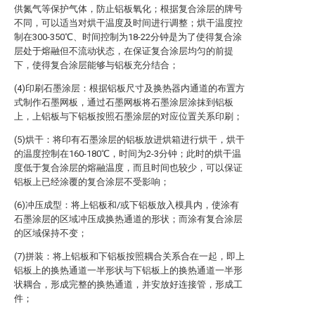
供氮气等保护气体，防止铝板氧化；根据复合涂层的牌号
不同，可以适当对烘干温度及时间进行调整；烘干温度控
制在300-350℃、时间控制为18-22分钟是为了使得复合涂
层处于熔融但不流动状态，在保证复合涂层均匀的前提
下，使得复合涂层能够与铝板充分结合；
(4)印刷石墨涂层：根据铝板尺寸及换热器内通道的布置方
式制作石墨网板，通过石墨网板将石墨涂层涂抹到铝板
上，上铝板与下铝板按照石墨涂层的对应位置关系印刷；
(5)烘干：将印有石墨涂层的铝板放进烘箱进行烘干，烘干
的温度控制在160-180℃，时间为2-3分钟；此时的烘干温
度低于复合涂层的熔融温度，而且时间也较少，可以保证
铝板上已经涂覆的复合涂层不受影响；
(6)冲压成型：将上铝板和/或下铝板放入模具内，使涂有
石墨涂层的区域冲压成换热通道的形状；而涂有复合涂层
的区域保持不变；
(7)拼装：将上铝板和下铝板按照耦合关系合在一起，即上
铝板上的换热通道一半形状与下铝板上的换热通道一半形
状耦合，形成完整的换热通道，并安放好连接管，形成工
件；