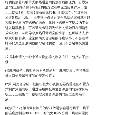
得的换热器能够承受换热通道内换热介质的压力。石墨涂
层4在上铝板1和下铝板2的熔焊过程中充当隔断作用，阻
止上铝板1和下铝板2在石墨涂层4处形成粘结，导致换热
通道5堵塞。因此，本申请中仅通过复合涂层的熔融就可以
实现上铝板与下铝板的结合，此时上铝板与下铝板均不会
进入熔融状态，可以避免出现因为铝板的熔融而在周边形
成堆积物，从而导致换热通道堵塞的情形，也可以省去后
续吹胀的步骤。这是因为复合涂层的厚度较小，不会在粘
结部的周边形成明显的熔融堆积物，因此不会堵塞换热通
道。
根据本申请的一种小通道换热器的制备方法，包括以下步
骤：
(1)裁切成型：按照换热器所需的尺寸裁切铝板，在换热器
进出口处预留连接管的安装位置；
(2)印刷复合涂层：根据铝板大小及换热器内通道的布置方
式制作涂层网板，通过涂层网板将复合涂层均匀涂抹到铝
板上，上铝板与下铝板按照复合涂层的对应位置关系印
刷；
(3)烘干：将印有复合涂层的铝板放进烘箱进行烘干，烘干
的温度控制在300-350℃，时间为18-22分钟，烘箱内需提