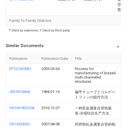
空机
责任
Family To Family Citations
* Cited by examiner, † Cited by third party
Similar Documents
Publication
Publication Date
Title
EP1224050B1
2005-05-04
Process for
manufacturing of brazed
multi-channeled
structures
JPS597446A
1984-01-14
偏平チューブとコルゲー
トフィンの組付方法
CN106183220A
2016-12-07
一种双金属复合管热胀
形‑冷缩结合生产方法
CN1330436C
2007-08-08
钎焊热轧金属复合管的制