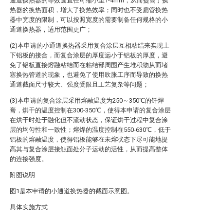
通道换热器的等效圆直径可缩小至1-4mm，从而提高了换
热器的换热面积，增大了换热效率；同时也不受扁管换热
器中宽度的限制，可以按照宽度的需要制备任何规格的小
通道换热器，适用范围更广；
(2)本申请的小通道换热器采用复合涂层互相粘结来实现上
下铝板的接合，而复合涂层的厚度远小于铝板的厚度，避
免了铝板直接熔融粘结而在粘结部周围产生堆积物从而堵
塞换热管道的现象，也避免了使用吹胀工序而导致的换热
通道截面尺寸较大、强度受限且工艺复杂等问题；
(3)本申请的复合涂层采用熔融温度为250～350℃的钎焊
膏，烘干的温度控制在300-350℃，使得本申请的复合涂层
在烘干时处于融化但不流动状态，保证烘干过程中复合涂
层的均匀性和一致性；熔焊的温度控制在550-630℃，低于
铝板的熔融温度，使得铝板能够在未熔状态下尽可能地提
高其与复合涂层接触面处分子运动的活性，从而提高整体
的连接强度。
附图说明
图1是本申请的小通道换热器的截面示意图。
具体实施方式