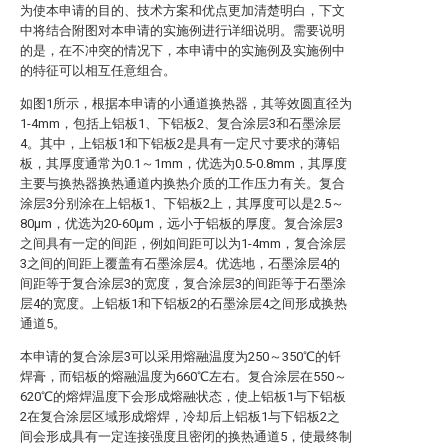
为使本申请的目的、技术方案和优点更加清楚明白，下文
中将结合附图对本申请的实施例进行详细说明。需要说明
的是，在不冲突的情况下，本申请中的实施例及实施例中
的特征可以相互任意组合。
如图1所示，根据本申请的小通道换热器，其等效圆直径为
1-4mm，包括上铝板1、下铝板2、复合涂层3和石墨涂层
4。其中，上铝板1和下铝板2是具有一定尺寸要求的薄铝
板，其厚度通常为0.1～1mm，优选为0.5-0.8mm，其厚度
主要与换热器换热通道内换热介质的工作压力有关。复合
涂层3分别涂在上铝板1、下铝板2上，其厚度可以是2.5～
80μm，优选为20-60μm，远小于铝板的厚度。复合涂层3
之间具有一定的间距，例如间距可以为1-4mm，复合涂层
3之间的间距上覆盖有石墨涂层4。优选地，石墨涂层4的
间距等于复合涂层3的宽度，复合涂层3的间距等于石墨涂
层4的宽度。上铝板1和下铝板2的石墨涂层4之间形成换热
通道5。
本申请的复合涂层3可以采用熔融温度为250～350℃的钎
焊膏，而铝板的熔融温度为660℃左右。复合涂层在550～
620℃的熔焊温度下会形成熔融状态，使上铝板1与下铝板
2在复合涂层区域形成熔焊，冷却后上铝板1与下铝板2之
间会形成具有一定连接强度且密闭的换热通道5，使最终制