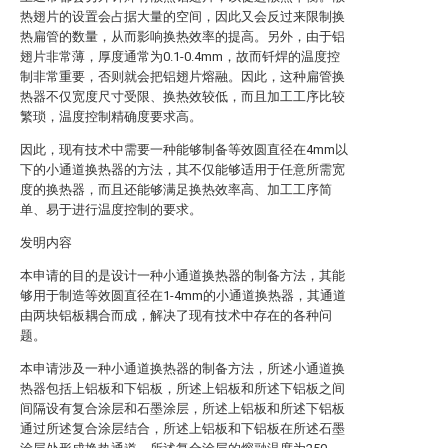
热翅片的设置会占据大量的空间，因此又会反过来限制换
热扁管的数量，从而影响换热效率的提高。另外，由于铝
翅片非常薄，厚度通常为0.1-0.4mm，故而钎焊的温度控
制非常重要，否则就会把铝翅片熔融。因此，这种扁管换
热器不仅宽度尺寸受限、换热效较低，而且加工工序比较
繁琐，温度控制精确度要求高。
因此，现有技术中需要一种能够制备等效圆直径在4mm以
下的小通道换热器的方法，其不仅能够适用于任意所需宽
度的换热器，而且还能够满足换热效率高、加工工序简
单、易于进行温度控制的要求。
发明内容
本申请的目的是设计一种小通道换热器的制备方法，其能
够用于制造等效圆直径在1-4mm的小通道换热器，其通道
由两块铝板耦合而成，解决了现有技术中存在的各种问
题。
本申请涉及一种小通道换热器的制备方法，所述小通道换
热器包括上铝板和下铝板，所述上铝板和所述下铝板之间
间隔设有复合涂层和石墨涂层，所述上铝板和所述下铝板
通过所述复合涂层结合，所述上铝板和下铝板在所述石墨