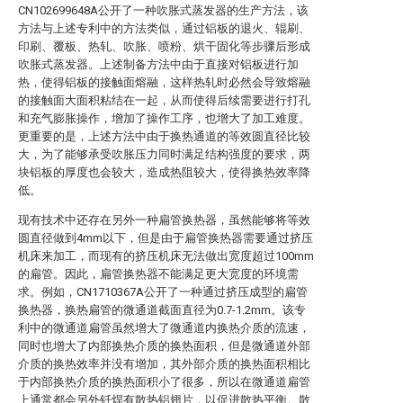
CN102699648A公开了一种吹胀式蒸发器的生产方法，该
方法与上述专利中的方法类似，通过铝板的退火、辊刷、
印刷、覆板、热轧、吹胀、喷粉、烘干固化等步骤后形成
吹胀式蒸发器。上述制备方法中由于直接对铝板进行加
热，使得铝板的接触面熔融，这样热轧时必然会导致熔融
的接触面大面积粘结在一起，从而使得后续需要进行打孔
和充气膨胀操作，增加了操作工序，也增大了加工难度。
更重要的是，上述方法中由于换热通道的等效圆直径比较
大，为了能够承受吹胀压力同时满足结构强度的要求，两
块铝板的厚度也会较大，造成热阻较大，使得换热效率降
低。
现有技术中还存在另外一种扁管换热器，虽然能够将等效
圆直径做到4mm以下，但是由于扁管换热器需要通过挤压
机床来加工，而现有的挤压机床无法做出宽度超过100mm
的扁管。因此，扁管换热器不能满足更大宽度的环境需
求。例如，CN1710367A公开了一种通过挤压成型的扁管
换热器，换热扁管的微通道截面直径为0.7-1.2mm。该专
利中的微通道扁管虽然增大了微通道内换热介质的流速，
同时也增大了内部换热介质的换热面积，但是微通道外部
介质的换热效率并没有增加，其外部介质的换热面积相比
于内部换热介质的换热面积小了很多，所以在微通道扁管
上通常都会另外钎焊有散热铝翅片，以促进散热平衡。散