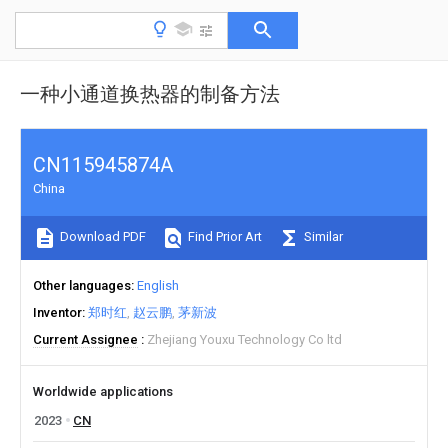
一种小通道换热器的制备方法
CN115945874A
China
Download PDF
Find Prior Art
Similar
Other languages
English
Inventor
郑时红
赵云鹏
茅新波
Current Assignee
Zhejiang Youxu Technology Co ltd
Worldwide applications
2023
CN