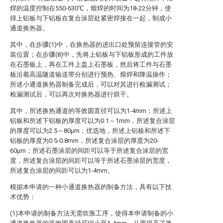
焊的温度控制在550-630℃，熔焊的时间为18-22分钟，使
得上铝板与下铝板在复合涂层处紧密焊接在一起，制成小
通道换热器。
其中，在步骤(1)中，在换热器的进出口处预留连接管的安
装位置；在步骤(8)中，先将上铝板与下铝板形成的工件放
在石墨板上，再在工件上盖上石墨板，然后将工件与石墨
板沿着高温隧道输送带分别进行预热、熔焊和降温操作；
所述小通道换热器制备完成后，可以对其进行检漏测试；
检漏测试后，可以再次对换热器进行烘干。
其中，所述换热通道的等效圆直径可以为1-4mm；所述上
铝板和所述下铝板的厚度可以为0.1～1mm，所述复合涂层
的厚度可以为2.5～80μm；优选地，所述上铝板和所述下
铝板的厚度为0.5-0.8mm，所述复合涂层的厚度为20-
60μm；所述石墨涂层的间距可以等于所述复合涂层的宽
度，所述复合涂层的间距可以等于所述石墨涂层的宽度，
所述复合涂层的间距可以为1-4mm。
根据本申请的一种小通道换热器的制备方法，具有以下技
术优势：
(1)本申请的制备方法无需吹胀工序，使得本申请制备的小