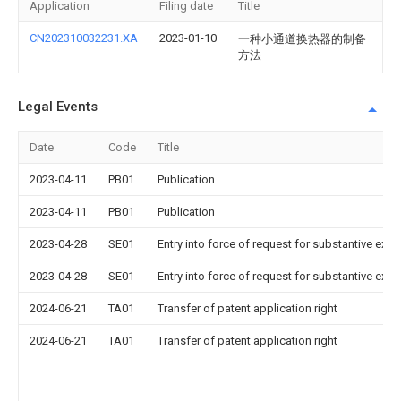
Application
Filing date
Title
CN202310032231.XA
2023-01-10
一种小通道换热器的制备
方法
Legal Events
Date
Code
Title
2023-04-11
PB01
Publication
2023-04-11
PB01
Publication
2023-04-28
SE01
Entry into force of request for substantive exa
2023-04-28
SE01
Entry into force of request for substantive exa
2024-06-21
TA01
Transfer of patent application right
2024-06-21
TA01
Transfer of patent application right