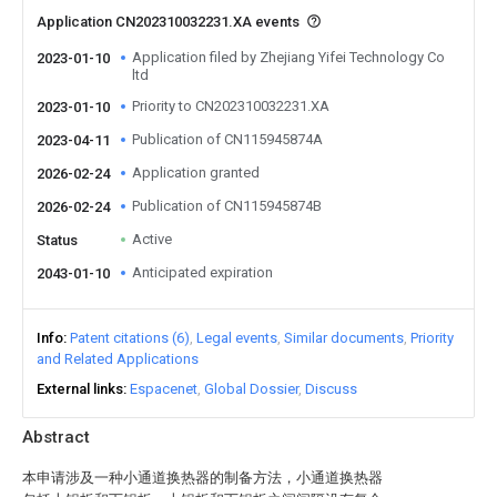
Application CN202310032231.XA events
Application filed by Zhejiang Yifei Technology Co
2023-01-10
ltd
Priority to CN202310032231.XA
2023-01-10
Publication of CN115945874A
2023-04-11
Application granted
2026-02-24
Publication of CN115945874B
2026-02-24
Active
Status
Anticipated expiration
2043-01-10
Info
Patent citations (6)
Legal events
Similar documents
Priority
and Related Applications
External links
Espacenet
Global Dossier
Discuss
Abstract
本申请涉及一种小通道换热器的制备方法，小通道换热器