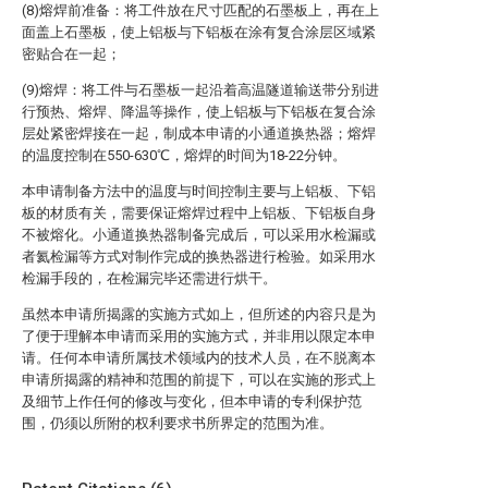
(8)熔焊前准备：将工件放在尺寸匹配的石墨板上，再在上
面盖上石墨板，使上铝板与下铝板在涂有复合涂层区域紧
密贴合在一起；
(9)熔焊：将工件与石墨板一起沿着高温隧道输送带分别进
行预热、熔焊、降温等操作，使上铝板与下铝板在复合涂
层处紧密焊接在一起，制成本申请的小通道换热器；熔焊
的温度控制在550-630℃，熔焊的时间为18-22分钟。
本申请制备方法中的温度与时间控制主要与上铝板、下铝
板的材质有关，需要保证熔焊过程中上铝板、下铝板自身
不被熔化。小通道换热器制备完成后，可以采用水检漏或
者氦检漏等方式对制作完成的换热器进行检验。如采用水
检漏手段的，在检漏完毕还需进行烘干。
虽然本申请所揭露的实施方式如上，但所述的内容只是为
了便于理解本申请而采用的实施方式，并非用以限定本申
请。任何本申请所属技术领域内的技术人员，在不脱离本
申请所揭露的精神和范围的前提下，可以在实施的形式上
及细节上作任何的修改与变化，但本申请的专利保护范
围，仍须以所附的权利要求书所界定的范围为准。