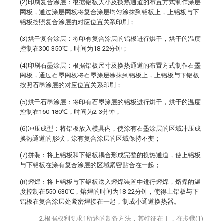
(2)印刷复合涂层：根据铝板大小及换热通道的布置方式制作涂层
网板，通过涂层网板将复合涂层均匀涂抹到铝板上，上铝板与下
铝板按照复合涂层的对应位置关系印刷；
(3)烘干复合涂层：将印有复合涂层的铝板进行烘干，烘干的温度
控制在300-350℃，时间为18-22分钟；
(4)印刷石墨涂层：根据铝板尺寸及换热通道的布置方式制作石墨
网板，通过石墨网板将石墨涂层涂抹到铝板上，上铝板与下铝板
按照石墨涂层的对应位置关系印刷；
(5)烘干石墨涂层：将印有石墨涂层的铝板进行烘干，烘干的温度
控制在160-180℃，时间为2-3分钟；
(6)冲压成型：将铝板放入模具内，使涂有石墨涂层的区域冲压成
换热通道的形状，涂有复合涂层的区域保持不变；
(7)拼装：将上铝板和下铝板耦合形成完整的换热通道，使上铝板
与下铝板在涂有复合涂层的区域紧密贴合在一起；
(8)熔焊：将上铝板与下铝板送入熔焊装置中进行熔焊，熔焊的温
度控制在550-630℃，熔焊的时间为18-22分钟，使得上铝板与下
铝板在复合涂层处紧密焊接在一起，制成小通道换热器。
2.根据权利要求1所述的制备方法，其特征在于，在步骤(1)