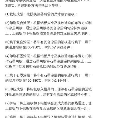
涂层处形成换热通道，所述复合涂层的熔融温度为250～
350℃，所述制备方法包括以下步骤：
(1)裁切成型：按照换热器所需的尺寸裁切铝板；
(2)印刷复合涂层：根据铝板大小及换热通道的布置方式制
作涂层网板，通过涂层网板将复合涂层均匀涂抹到铝板
上，上铝板与下铝板按照复合涂层的对应位置关系印刷；
(3)烘干复合涂层：将印有复合涂层的铝板进行烘干，烘干
的温度控制在300-350℃，时间为18-22分钟；
(4)印刷石墨涂层：根据铝板尺寸及换热通道的布置方式制
作石墨网板，通过石墨网板将石墨涂层涂抹到铝板上，上
铝板与下铝板按照石墨涂层的对应位置关系印刷；
(5)烘干石墨涂层：将印有石墨涂层的铝板进行烘干，烘干
的温度控制在160-180℃，时间为2-3分钟；
(6)冲压成型：将铝板放入模具内，使涂有石墨涂层的区域
冲压成换热通道的形状，涂有复合涂层的区域保持不变；
(7)拼装：将上铝板和下铝板耦合形成完整的换热通道，使
上铝板与下铝板在涂有复合涂层的区域紧密贴合在一起；
(8)熔焊：将上铝板与下铝板送入熔焊装置中进行熔焊，熔