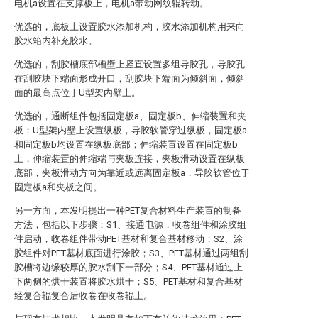
电机a设置在支撑板上，电机a带动网纹辊转动。
优选的，底板上设置胶水添加机构，胶水添加机构用来向
胶水箱内补充胶水。
优选的，刮胶槽底部槽壁上竖直设置多组导胶孔，导胶孔
在刮胶块下端面形成开口，刮胶块下端面为倾斜面，倾斜
面的最高点位于U型架内壁上。
优选的，通断组件包括固定板a、固定板b、伸缩装置和夹
板；U型架内壁上设置纵板，导胶软管穿过纵板，固定板a
和固定板b均设置在纵板底部；伸缩装置设置在固定板b
上，伸缩装置的伸缩端与夹板连接，夹板滑动设置在纵板
底部，夹板滑动方向为靠近或远离固定板a，导胶软管位于
固定板a和夹板之间。
另一方面，本发明提出一种PET复合材料生产装置的制备
方法，包括以下步骤：S1、接通电源，收卷组件和涂胶组
件启动，收卷组件带动PET基材和复合基材移动；S2、涂
胶组件对PET基材底面进行涂胶；S3、PET基材通过两组刮
胶槽将边缘较厚的胶水刮下一部分；S4、PET基材通过上
下两侧的烘干装置将胶水烘干；S5、PET基材和复合基材
经复合辊复合后收卷在收卷辊上。