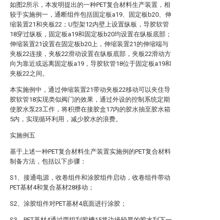
如图2所示，本发明提出的一种PET复合材料生产装置，相
较于实施例一，通断组件包括固定板a19、固定板b20、伸
缩装置21和夹板22；U型架12内壁上设置纵板，导胶软管
18穿过纵板，固定板a19和固定板b20均设置在纵板底部；
伸缩装置21设置在固定板b20上，伸缩装置21的伸缩端与
夹板22连接，夹板22滑动设置在纵板底部，夹板22滑动方
向为靠近或远离固定板a19，导胶软管18位于固定板a19和
夹板22之间。
本实施例中，通过伸缩装置21带动夹板22移动可以夹住导
胶软管18实现类似阀门的效果，通过外设的控制系统定期
使胶水泵23工作，将积攒在接胶盒17内的胶水抽至胶水箱
5内，实现循环利用，减少胶水的浪费。
实施例五
基于上述一种PET复合材料生产装置实施例的PET复合材料
制备方法，包括以下步骤：
S1、接通电源，收卷组件和涂胶组件启动，收卷组件带动
PET基材4和复合基材28移动；
S2、涂胶组件对PET基材4底面进行涂胶；
S3、PET基材4通过两组刮胶槽15将边缘较厚的胶水刮下一