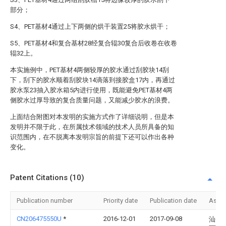
部分；
S4、PET基材4通过上下两侧的烘干装置25将胶水烘干；
S5、PET基材4和复合基材28经复合辊30复合后收卷在收卷
辊32上。
本实施例中，PET基材4两侧较厚的胶水通过刮胶块14刮
下，刮下的胶水顺着刮胶块14滴落到接胶盒17内，再通过
胶水泵23抽入胶水箱5内进行使用，既能避免PET基材4两
侧胶水过厚导致的复合质量问题，又能减少胶水的浪费。
上面结合附图对本发明的实施方式作了详细说明，但是本
发明并不限于此，在所属技术领域的技术人员所具备的知
识范围内，在不脱离本发明宗旨的前提下还可以作出各种
变化。
Patent Citations (10)
Publication number
Priority date
Publication date
Assi
CN206475550U
*
2016-12-01
2017-09-08
汕头