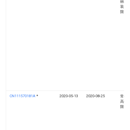
丽环
装印
限公
CN111570181A
*
2020-05-13
2020-08-25
常州
高分
限公