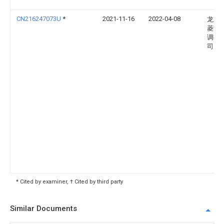
CN216247073U
*
2021-11-16
2022-04-08
龙泉
菱汽
调有
司
* Cited by examiner, † Cited by third party
Similar Documents