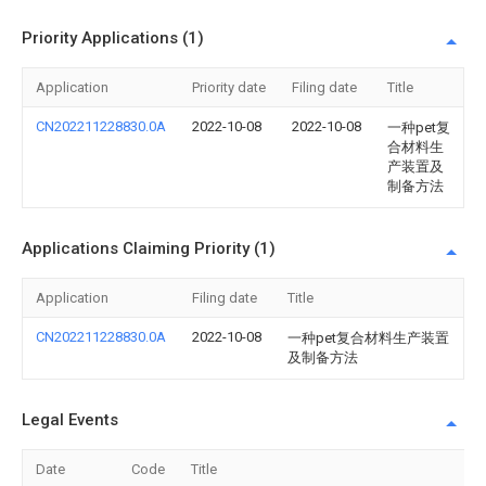
Priority Applications (1)
Application
Priority date
Filing date
Title
CN202211228830.0A
2022-10-08
2022-10-08
一种pet复
合材料生
产装置及
制备方法
Applications Claiming Priority (1)
Application
Filing date
Title
CN202211228830.0A
2022-10-08
一种pet复合材料生产装置
及制备方法
Legal Events
Date
Code
Title