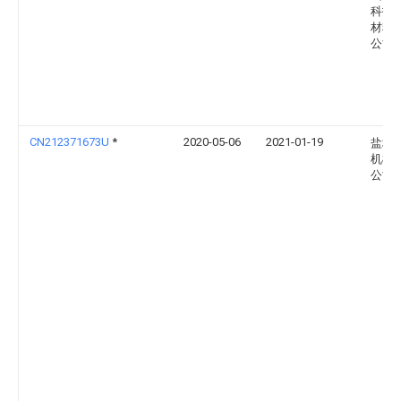
科技
材料
公司
CN212371673U
*
2020-05-06
2021-01-19
盐城
机械
公司