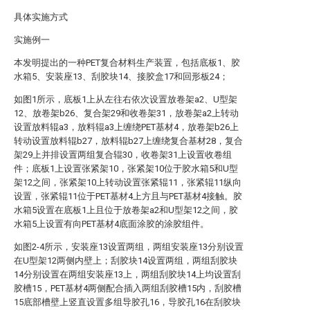
具体实施方式
实施例一
本发明提出的一种PET复合材料生产装置，包括底板1、胶
水箱5、安装座13、刮胶块14、接胶盒17和回形板24；
如图1所示，底板1上从左往右依次设置放卷架a2、U型架
12、放卷架b26、复合架29和收卷架31，放卷架a2上转动
设置放料辊a3，放料辊a3上缠绕PET基材4，放卷架b26上
转动设置放料辊b27，放料辊b27上缠绕复合基材28，复合
架29上并排设置两组复合辊30，收卷架31上设置收卷组
件；底板1上设置张紧架10，张紧架10位于胶水箱5和U型
架12之间，张紧架10上转动设置张紧辊11，张紧辊11纵向
设置，张紧辊11位于PET基材4上方且与PET基材4接触。胶
水箱5设置在底板1上且位于放卷架a2和U型架12之间，胶
水箱5上设置有向PET基材4底面涂胶的涂胶组件。
如图2-4所示，安装座13设置两组，两组安装座13分别设置
在U型架12两侧内壁上；刮胶块14设置两组，两组刮胶块
14分别设置在两组安装座13上，两组刮胶块14上均设置刮
胶槽15，PET基材4两侧配合插入两组刮胶槽15内，刮胶槽
15底部槽壁上竖直设置多组导胶孔16，导胶孔16在刮胶块