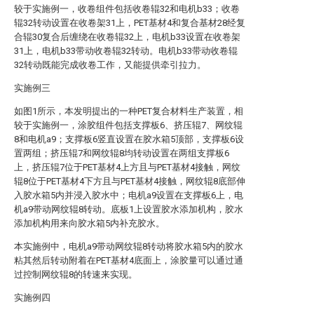
较于实施例一，收卷组件包括收卷辊32和电机b33；收卷
辊32转动设置在收卷架31上，PET基材4和复合基材28经复
合辊30复合后缠绕在收卷辊32上，电机b33设置在收卷架
31上，电机b33带动收卷辊32转动。电机b33带动收卷辊
32转动既能完成收卷工作，又能提供牵引拉力。
实施例三
如图1所示，本发明提出的一种PET复合材料生产装置，相
较于实施例一，涂胶组件包括支撑板6、挤压辊7、网纹辊
8和电机a9；支撑板6竖直设置在胶水箱5顶部，支撑板6设
置两组；挤压辊7和网纹辊8均转动设置在两组支撑板6
上，挤压辊7位于PET基材4上方且与PET基材4接触，网纹
辊8位于PET基材4下方且与PET基材4接触，网纹辊8底部伸
入胶水箱5内并浸入胶水中；电机a9设置在支撑板6上，电
机a9带动网纹辊8转动。底板1上设置胶水添加机构，胶水
添加机构用来向胶水箱5内补充胶水。
本实施例中，电机a9带动网纹辊8转动将胶水箱5内的胶水
粘其然后转动附着在PET基材4底面上，涂胶量可以通过通
过控制网纹辊8的转速来实现。
实施例四