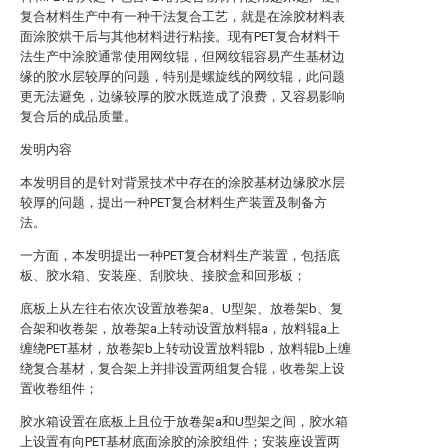
复合材料生产中有一种干法复合工艺，就是在涂胶材料表
面涂胶烘干后与其他材料进行粘接。现有PET复合材料干
法生产中涂胶通常使用网纹辊，但网纹辊容易产生基材边
缘的胶水层较厚的问题，特别是螺旋线的网纹辊，此问题
更无法避免，边缘较厚的胶水既造成了浪费，又容易影响
复合后的成品质量。
发明内容
本发明目的是针对背景技术中存在的涂胶基材边缘胶水层
较厚的问题，提出一种PET复合材料生产装置及制备方
法。
一方面，本发明提出一种PET复合材料生产装置，包括底
板、胶水箱、安装座、刮胶块、接胶盒和回形板；
底板上从左往右依次设置放卷架a、U型架、放卷架b、复
合架和收卷架，放卷架a上转动设置放料辊a，放料辊a上
缠绕PET基材，放卷架b上转动设置放料辊b，放料辊b上缠
绕复合基材，复合架上并排设置两组复合辊，收卷架上设
置收卷组件；
胶水箱设置在底板上且位于放卷架a和U型架之间，胶水箱
上设置有向PET基材底面涂胶的涂胶组件；安装座设置两