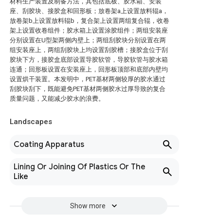
材料生产装置及制备方法，其包括底板、胶水箱、安装
座、刮胶块、接胶盒和回形板；放卷架a上设置放料辊a，
放卷架b上设置放料辊b，复合架上设置两组复合辊，收卷
架上设置收卷组件；胶水箱上设置涂胶组件；两组安装座
分别设置在U型架两侧内壁上；两组刮胶块分别设置在两
组安装座上，两组刮胶块上均设置刮胶槽；接胶盒位于刮
胶块下方，接胶盒底部设置导胶软管，导胶软管与胶水箱
连通；回形板设置在安装座上，回形板顶部和底部内壁均
设置烘干装置。本发明中，PET基材两侧较厚的胶水通过
刮胶块刮下，既能避免PET基材两侧胶水过厚导致的复合
质量问题，又能减少胶水的浪费。
Landscapes
Coating Apparatus
Lining Or Joining Of Plastics Or The
Like
Show more