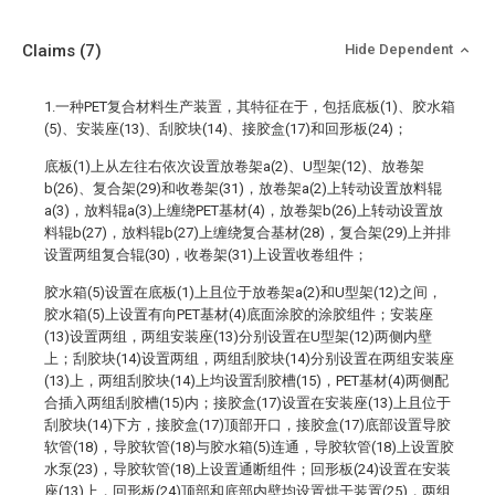
Claims
(7)
Hide Dependent
1.一种PET复合材料生产装置，其特征在于，包括底板(1)、胶水箱
(5)、安装座(13)、刮胶块(14)、接胶盒(17)和回形板(24)；
底板(1)上从左往右依次设置放卷架a(2)、U型架(12)、放卷架
b(26)、复合架(29)和收卷架(31)，放卷架a(2)上转动设置放料辊
a(3)，放料辊a(3)上缠绕PET基材(4)，放卷架b(26)上转动设置放
料辊b(27)，放料辊b(27)上缠绕复合基材(28)，复合架(29)上并排
设置两组复合辊(30)，收卷架(31)上设置收卷组件；
胶水箱(5)设置在底板(1)上且位于放卷架a(2)和U型架(12)之间，
胶水箱(5)上设置有向PET基材(4)底面涂胶的涂胶组件；安装座
(13)设置两组，两组安装座(13)分别设置在U型架(12)两侧内壁
上；刮胶块(14)设置两组，两组刮胶块(14)分别设置在两组安装座
(13)上，两组刮胶块(14)上均设置刮胶槽(15)，PET基材(4)两侧配
合插入两组刮胶槽(15)内；接胶盒(17)设置在安装座(13)上且位于
刮胶块(14)下方，接胶盒(17)顶部开口，接胶盒(17)底部设置导胶
软管(18)，导胶软管(18)与胶水箱(5)连通，导胶软管(18)上设置胶
水泵(23)，导胶软管(18)上设置通断组件；回形板(24)设置在安装
座(13)上，回形板(24)顶部和底部内壁均设置烘干装置(25)，两组