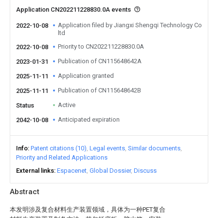
Application CN202211228830.0A events
Application filed by Jiangxi Shengqi Technology Co
2022-10-08
ltd
Priority to CN202211228830.0A
2022-10-08
Publication of CN115648642A
2023-01-31
Application granted
2025-11-11
Publication of CN115648642B
2025-11-11
Active
Status
Anticipated expiration
2042-10-08
Info
Patent citations (10)
Legal events
Similar documents
Priority and Related Applications
External links
Espacenet
Global Dossier
Discuss
Abstract
本发明涉及复合材料生产装置领域，具体为一种PET复合