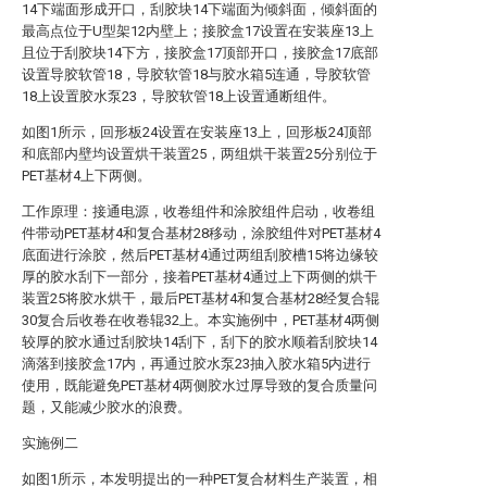
14下端面形成开口，刮胶块14下端面为倾斜面，倾斜面的
最高点位于U型架12内壁上；接胶盒17设置在安装座13上
且位于刮胶块14下方，接胶盒17顶部开口，接胶盒17底部
设置导胶软管18，导胶软管18与胶水箱5连通，导胶软管
18上设置胶水泵23，导胶软管18上设置通断组件。
如图1所示，回形板24设置在安装座13上，回形板24顶部
和底部内壁均设置烘干装置25，两组烘干装置25分别位于
PET基材4上下两侧。
工作原理：接通电源，收卷组件和涂胶组件启动，收卷组
件带动PET基材4和复合基材28移动，涂胶组件对PET基材4
底面进行涂胶，然后PET基材4通过两组刮胶槽15将边缘较
厚的胶水刮下一部分，接着PET基材4通过上下两侧的烘干
装置25将胶水烘干，最后PET基材4和复合基材28经复合辊
30复合后收卷在收卷辊32上。本实施例中，PET基材4两侧
较厚的胶水通过刮胶块14刮下，刮下的胶水顺着刮胶块14
滴落到接胶盒17内，再通过胶水泵23抽入胶水箱5内进行
使用，既能避免PET基材4两侧胶水过厚导致的复合质量问
题，又能减少胶水的浪费。
实施例二
如图1所示，本发明提出的一种PET复合材料生产装置，相