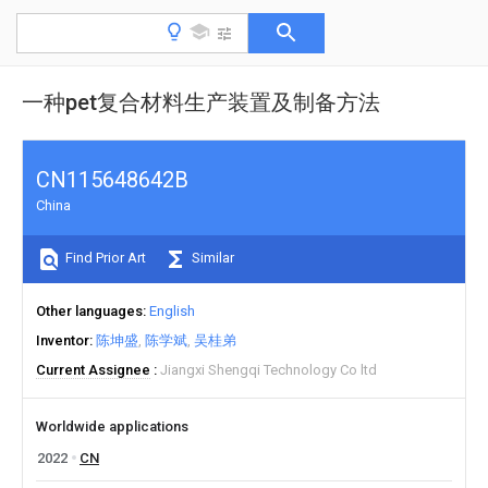
一种pet复合材料生产装置及制备方法
CN115648642B
China
Find Prior Art
Similar
Other languages
English
Inventor
陈坤盛
陈学斌
吴桂弟
Current Assignee
Jiangxi Shengqi Technology Co ltd
Worldwide applications
2022
CN