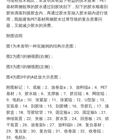
与现有技术相比，本发明具有如下有益的技术效果：PET
基材两侧较厚的胶水通过刮胶块刮下，刮下的胶水顺着刮
胶块滴落到接胶盒内，再通过胶水泵抽入胶水箱内进行使
用，既能避免PET基材两侧胶水过厚导致的复合质量问
题，又能减少胶水的浪费。
附图说明
图1为本发明一种实施例的结构示意图；
图2为图1的侧视图(右侧)；
图3为图1的侧视图(左侧)；
图4为图3中的A处放大示意图；
附图标记：1、底板；2、放卷架a；3、放料辊a；4、PET
基材；5、胶水箱；6、支撑板；7、挤压辊；8、网纹辊；
9、电机a；10、张紧架；11、张紧辊；12、U型架；13、
安装座；14、刮胶块；15、刮胶槽；16、导胶孔；17、接
胶盒；18、导胶软管；19、固定板a；20、固定板b；21、
伸缩装置；22、夹板；23、胶水泵；24、回形板；25、烘
干装置；26、放卷架b；27、放料辊b；28、复合基材；
29、复合架；30、复合辊；31、收卷架；32、收卷辊；
33、电机b。