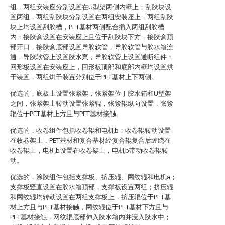
组，两组安装座分别设置在U型架两侧内壁上；刮胶块设
置两组，两组刮胶块分别设置在两组安装座上，两组刮胶
块上均设置刮胶槽，PET基材两侧配合插入两组刮胶槽
内；接胶盒设置在安装座上且位于刮胶块下方，接胶盒顶
部开口，接胶盒底部设置导胶软管，导胶软管与胶水箱连
通，导胶软管上设置胶水泵，导胶软管上设置通断组件；
回形板设置在安装座上，回形板顶部和底部内壁均设置烘
干装置，两组烘干装置分别位于PET基材上下两侧。
优选的，底板上设置张紧架，张紧架位于胶水箱和U型架
之间，张紧架上转动设置张紧辊，张紧辊纵向设置，张紧
辊位于PET基材上方且与PET基材接触。
优选的，收卷组件包括收卷辊和电机b；收卷辊转动设置
在收卷架上，PET基材和复合基材经复合辊复合后缠绕在
收卷辊上，电机b设置在收卷架上，电机b带动收卷辊转
动。
优选的，涂胶组件包括支撑板、挤压辊、网纹辊和电机a；
支撑板竖直设置在胶水箱顶部，支撑板设置两组；挤压辊
和网纹辊均转动设置在两组支撑板上，挤压辊位于PET基
材上方且与PET基材接触，网纹辊位于PET基材下方且与
PET基材接触，网纹辊底部伸入胶水箱内并浸入胶水中；