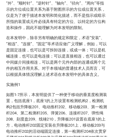
“外”、“顺时针”、“逆时针”、“轴向”、“径向”、“周向”等指
示的方位或位置关系为基于附图所示的方位或位置关系，
仅是为了便于描述本发明和简化描述，而不是指示或暗示
所指的装置或元件必须具有特定的方位、以特定的方位构
造和操作，因此不能理解为对本发明的限制。
在本发明中，除非另有明确的规定和限定，术语“安装”、
“相连”、“连接”、“固定”等术语应做广义理解，例如，可以
是固定连接，也可以是可拆卸连接，或成一体；可以是机
械连接，也可以是电连接；可以是直接相连，也可以通过
中间媒介间接相连，可以是两个元件内部的连通或两个元
件的相互作用关系。对于本领域的普通技术人员而言，可
以根据具体情况理解上述术语在本发明中的具体含义。
实施例1
如图1-7所示，本发明提供了一种便于移动的垂直度检测装
置，包括底座1，底座1的上方设置有检测机构2，检测机
构2包括升降板201、电动推杆202、移动板203、第一检测
杆204、第二检测杆205、弹簧206、连接杆207、弹性绳
208、刻度盘209、线锤210，升降板201设置在底座1的上
方，电动推杆202固定安装在升降板201上，移动板203与
电动推杆202的活动端固定连接，第一检测杆204依次贯穿