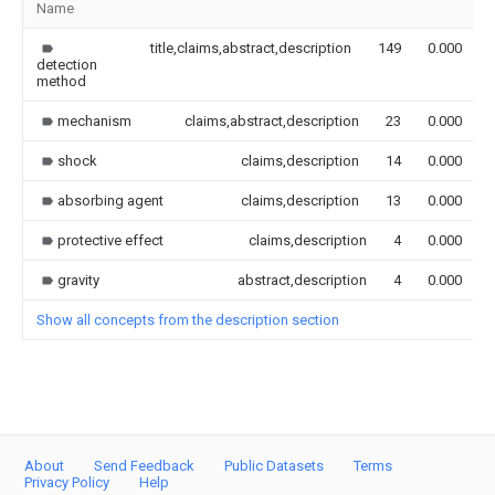
Name
title,claims,abstract,description
149
0.000
detection
method
mechanism
claims,abstract,description
23
0.000
shock
claims,description
14
0.000
absorbing agent
claims,description
13
0.000
protective effect
claims,description
4
0.000
gravity
abstract,description
4
0.000
Show all concepts from the description section
About
Send Feedback
Public Datasets
Terms
Privacy Policy
Help