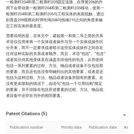
一检测杆204和第二检测杆205固定连接，在弹簧206的作
用下会带动第一检测杆204和第二检测杆205移动，使第一
检测杆204和第二检测杆205与工程实体的表面抵触，通过
刻度盘209观察此时弹性绳208与线锤210之间的角度来确
定工程实体的垂直度。
需要说明的是，在本文中，诸如第一和第二等之类的关系
术语仅仅用来将一个实体或者操作与另一个实体或操作区
分开来，而不一定要求或者暗示这些实体或操作之间存在
任何这种实际的关系或者顺序。而且，术语“包括”、“包含”
或者其任何其他变体意在涵盖非排他性的包含，从而使得
包括一系列要素的过程、方法、物品或者设备不仅包括那
些要素，而且还包括没有明确列出的其他要素，或者是还
包括为这种过程、方法、物品或者设备所固有的要素。在
没有更多限制的情况下，由语句“包括一个引用结构”限定
的要素，并不排除在包括所述要素的过程、方法、物品或
者设备中还存在另外的相同要素。
Patent Citations (5)
Publication number
Priority date
Publication date
Assi