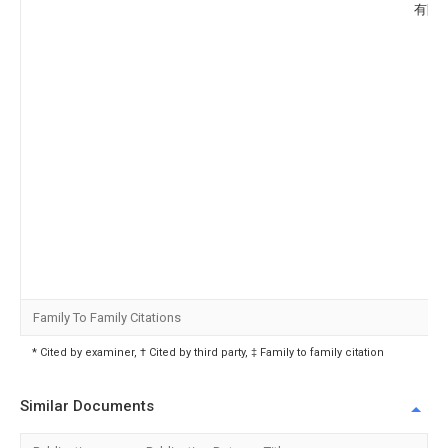
有限
Family To Family Citations
* Cited by examiner, † Cited by third party, ‡ Family to family citation
Similar Documents