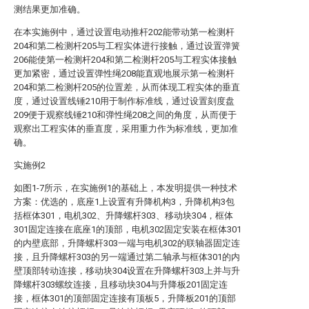
测结果更加准确。
在本实施例中，通过设置电动推杆202能带动第一检测杆
204和第二检测杆205与工程实体进行接触，通过设置弹簧
206能使第一检测杆204和第二检测杆205与工程实体接触
更加紧密，通过设置弹性绳208能直观地展示第一检测杆
204和第二检测杆205的位置差，从而体现工程实体的垂直
度，通过设置线锤210用于制作标准线，通过设置刻度盘
209便于观察线锤210和弹性绳208之间的角度，从而便于
观察出工程实体的垂直度，采用重力作为标准线，更加准
确。
实施例2
如图1-7所示，在实施例1的基础上，本发明提供一种技术
方案：优选的，底座1上设置有升降机构3，升降机构3包
括框体301，电机302、升降螺杆303、移动块304，框体
301固定连接在底座1的顶部，电机302固定安装在框体301
的内壁底部，升降螺杆303一端与电机302的联轴器固定连
接，且升降螺杆303的另一端通过第二轴承与框体301的内
壁顶部转动连接，移动块304设置在升降螺杆303上并与升
降螺杆303螺纹连接，且移动块304与升降板201固定连
接，框体301的顶部固定连接有顶板5，升降板201的顶部