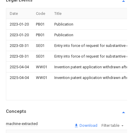
Legal Events
Date
Code
Title
2023-01-20
PB01
Publication
2023-01-20
PB01
Publication
2023-03-31
SE01
Entry into force of request for substantive ex
2023-03-31
SE01
Entry into force of request for substantive ex
2025-04-04
WW01
Invention patent application withdrawn after p
2025-04-04
WW01
Invention patent application withdrawn after p
Concepts
machine-extracted
Download
Filter table