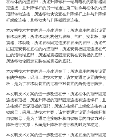
在框体的内壁底部，所述升降螺杆一端与电机的联轴器固
定连接，且升降螺杆的另一端通过第二轴承与框体的内壁
顶部转动连接，所述移动块设置在升降螺杆上并与升降螺
杆螺纹连接，且移动块与升降板固定连接。
本发明技术方案的进一步改进在于：所述底座的底部设置
有移动机构，所述移动机构包括底框、气缸、安装板、减
震器、移动轮，所述底框固定连接在底座的底部，所述气
缸固定安装在底框的内壁顶部，所述安装板固定连接在气
缸的活动端底部，所述减震器固定安装在安装板的底部，
所述移动轮固定安装在减震器的底部。
本发明技术方案的进一步改进在于：所述底座的两侧设置
有防护侧板，采用上述技术方案，该方案通过设置防护侧
板，是为了在移动装置的过程中对装置的两侧进行防护。
本发明技术方案的进一步改进在于：所述框体的顶部固定
连接有顶板，所述升降板的顶部固定连接有连接螺杆，且
连接螺杆贯穿顶板的顶部，所述连接螺杆上螺纹连接有自
锁螺母，采用上述技术方案，该方案通过设置连接螺杆和
自锁螺母，是为了通过连接螺杆和自锁螺母的自锁力对升
降板进行支撑，从而是升降板在进行检测时更加稳定。
本发明技术方案的进一步改进在于：所述底座的顶部固定