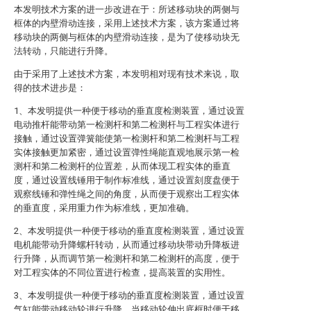
本发明技术方案的进一步改进在于：所述移动块的两侧与
框体的内壁滑动连接，采用上述技术方案，该方案通过将
移动块的两侧与框体的内壁滑动连接，是为了使移动块无
法转动，只能进行升降。
由于采用了上述技术方案，本发明相对现有技术来说，取
得的技术进步是：
1、本发明提供一种便于移动的垂直度检测装置，通过设置
电动推杆能带动第一检测杆和第二检测杆与工程实体进行
接触，通过设置弹簧能使第一检测杆和第二检测杆与工程
实体接触更加紧密，通过设置弹性绳能直观地展示第一检
测杆和第二检测杆的位置差，从而体现工程实体的垂直
度，通过设置线锤用于制作标准线，通过设置刻度盘便于
观察线锤和弹性绳之间的角度，从而便于观察出工程实体
的垂直度，采用重力作为标准线，更加准确。
2、本发明提供一种便于移动的垂直度检测装置，通过设置
电机能带动升降螺杆转动，从而通过移动块带动升降板进
行升降，从而调节第一检测杆和第二检测杆的高度，便于
对工程实体的不同位置进行检查，提高装置的实用性。
3、本发明提供一种便于移动的垂直度检测装置，通过设置
气缸能带动移动轮进行升降，当移动轮伸出底框时便于移