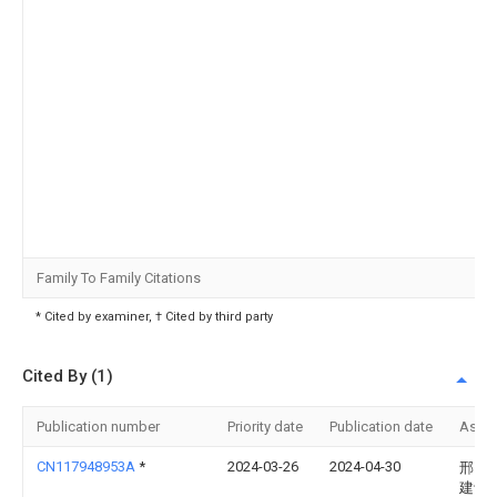
Family To Family Citations
* Cited by examiner, † Cited by third party
Cited By (1)
Publication number
Priority date
Publication date
Assi
CN117948953A
*
2024-03-26
2024-04-30
邢台
建设