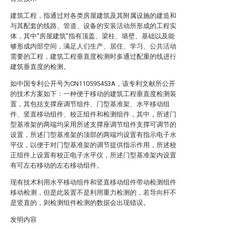
建筑工程，指通过对各类房屋建筑及其附属设施的建造和
与其配套的线路、管道、设备的安装活动所形成的工程实
体，其中“房屋建筑”指有顶盖、梁柱、墙壁、基础以及能
够形成内部空间，满足人们生产、居住、学习、公共活动
需要的工程，建筑工程垂直度检测时多通过配重的线进行
建筑垂直度的检测。
如中国专利公开号为CN110595453A，该专利文献所公开
的技术方案如下：一种便于移动的建筑工程垂直度检测装
置，其包括支撑座调节组件、门型基准架、水平移动组
件、竖直移动组件、校正组件和检测组件，其中，所述门
型基准架的两端均采用所述支撑座调节组件支撑可调节的
设置，所述门型基准架的顶部的两端均设置有指示电子水
平仪，以便于对门型基准架的调节提供指示作用，所述校
正组件上设置有校正电子水平仪，所述门型基准架内设置
有可左右移动的左右移动组件。
现有技术利用水平移动组件和竖直移动组件带动检测组件
移动检测，但是此装置不是利用重力检测的，若导向杆不
是竖直的，则检测组件检测的数据会出现错误。
发明内容