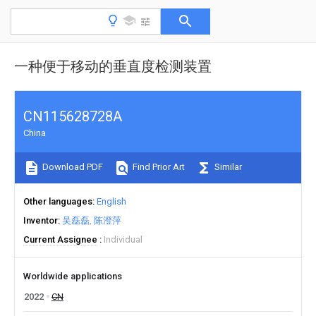
一种便于移动的垂直度检测装置
CN115628728A
China
Download PDF
Find Prior Art
Similar
Other languages
English
Inventor
吴磊磊
陈澄萍
Current Assignee
Individual
Worldwide applications
2022
CN