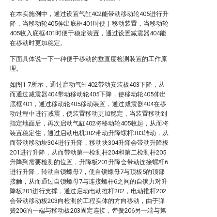
在本实施例中，通过设置气缸402能带动移动轮405进行升
降，当移动轮405伸出底框401时便于移动装置，当移动轮
405收入底框401时便于稳定装置，通过设置减震器404能
在移动时更加稳定。
下面具体说一下一种便于移动的垂直度检测装置的工作原
理。
如图1-7所示，通过启动气缸402带动安装板403下降，从
而通过减震器404带动移动轮405下降，使移动轮405伸出
底框401，通过移动轮405移动装置，通过减震器404在移
动过程中进行减震，使装置移动更加稳定，当装置移动到
指定地面后，再次启动气缸402将移动轮405收起，从而将
装置稳定住，通过启动电机302带动升降螺杆303转动，从
而带动移动块304进行升降，移动块304升降会带动升降板
201进行升降，从而带动第一检测杆204和第二检测杆205
升降到需要检测的位置，升降板201升降会带动连接螺杆6
进行升降，转动自锁螺母7，使自锁螺母7与顶板5的顶部
接触，从而通过自锁螺母7与连接螺杆6之间的自锁力对升
降板201进行支撑，通过启动电动推杆202，电动推杆202
会带动移动板203向检测的工程实体的方向移动，由于弹
簧206的一端与移动板203固定连接，弹簧206另一端与第