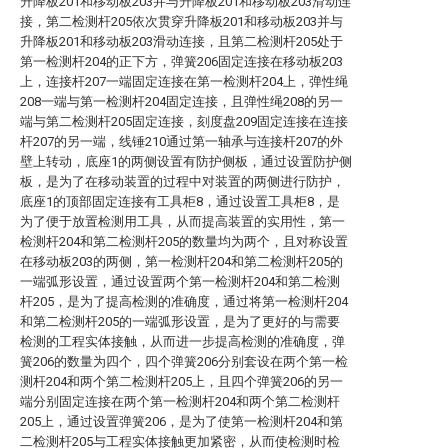
升降板201和移动板203并与升降板201和移动板203滑动连
接，第二检测杆205依次贯穿升降板201和移动板203并与
升降板201和移动板203滑动连接，且第二检测杆205处于
第一检测杆204的正下方，弹簧206固定连接在移动板203
上，连接杆207一端固定连接在第一检测杆204上，弹性绳
208一端与第一检测杆204固定连接，且弹性绳208的另一
端与第二检测杆205固定连接，刻度盘209固定连接在连接
杆207的另一端，线锤210通过第一轴承与连接杆207的外
壁上转动，底座1的两侧设置有防护侧板，通过设置防护侧
板，是为了在移动装置的过程中对装置的两侧进行防护，
底座1的顶部固定连接有工具柜8，通过设置工具柜8，是
为了便于放置检测用工具，从而提高装置的实用性，第一
检测杆204和第二检测杆205的数量均为两个，且对称设置
在移动板203的两侧，第一检测杆204和第二检测杆205的
一端弧形设置，通过设置两个第一检测杆204和第二检测
杆205，是为了提高检测的准确度，通过将第一检测杆204
和第二检测杆205的一端弧形设置，是为了更好的与需要
检测的工程实体接触，从而进一步提高检测的准确度，弹
簧206的数量为四个，四个弹簧206分别套设在两个第一检
测杆204和两个第二检测杆205上，且四个弹簧206的另一
端分别固定连接在两个第一检测杆204和两个第二检测杆
205上，通过设置弹簧206，是为了使第一检测杆204和第
二检测杆205与工程实体接触更加紧密，从而使检测时检