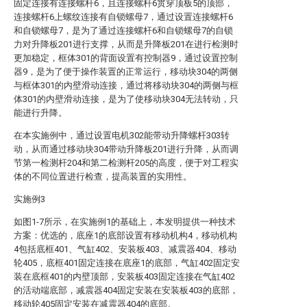
固定连接有连接螺杆6，且连接螺杆6贯穿顶板5的顶部，
连接螺杆6上螺纹连接有自锁螺母7，通过设置连接螺杆6
和自锁螺母7，是为了通过连接螺杆6和自锁螺母7的自锁
力对升降板201进行支撑，从而是升降板201在进行检测时
更加稳定，框体301的背面设置有控制器9，通过设置控制
器9，是为了便于操作装置的正常运行，移动块304的两侧
与框体301的内壁滑动连接，通过将移动块304的两侧与框
体301的内壁滑动连接，是为了使移动块304无法转动，只
能进行升降。
在本实施例中，通过设置电机302能带动升降螺杆303转
动，从而通过移动块304带动升降板201进行升降，从而调
节第一检测杆204和第二检测杆205的高度，便于对工程实
体的不同位置进行检查，提高装置的实用性。
实施例3
如图1-7所示，在实施例1的基础上，本发明提供一种技术
方案：优选的，底座1的底部设置有移动机构4，移动机构
4包括底框401、气缸402、安装板403、减震器404、移动
轮405，底框401固定连接在底座1的底部，气缸402固定安
装在底框401的内壁顶部，安装板403固定连接在气缸402
的活动端底部，减震器404固定安装在安装板403的底部，
移动轮405固定安装在减震器404的底部。