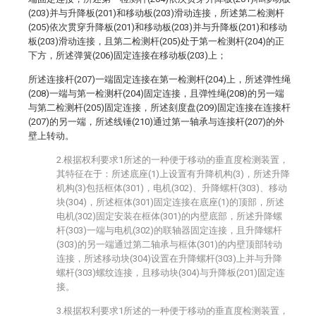
(203)并与升降板(201)和移动板(203)滑动连接，所述第二检测杆
(205)依次贯穿升降板(201)和移动板(203)并与升降板(201)和移动
板(203)滑动连接，且第二检测杆(205)处于第一检测杆(204)的正
下方，所述弹簧(206)固定连接在移动板(203)上；
所述连接杆(207)一端固定连接在第一检测杆(204)上，所述弹性绳
(208)一端与第一检测杆(204)固定连接，且弹性绳(208)的另一端
与第二检测杆(205)固定连接，所述刻度盘(209)固定连接在连接杆
(207)的另一端，所述线锤(210)通过第一轴承与连接杆(207)的外
壁上转动。
2.根据权利要求1所述的一种便于移动的垂直度检测装置，
其特征在于：所述底座(1)上设置有升降机构(3)，所述升降
机构(3)包括框体(301)，电机(302)、升降螺杆(303)、移动
块(304)，所述框体(301)固定连接在底座(1)的顶部，所述
电机(302)固定安装在框体(301)的内壁底部，所述升降螺
杆(303)一端与电机(302)的联轴器固定连接，且升降螺杆
(303)的另一端通过第二轴承与框体(301)的内壁顶部转动
连接，所述移动块(304)设置在升降螺杆(303)上并与升降
螺杆(303)螺纹连接，且移动块(304)与升降板(201)固定连
接。
3.根据权利要求1所述的一种便于移动的垂直度检测装置，