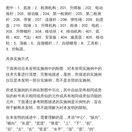
图中：1、底座；2、检测机构；201、升降板；202、电动
推杆；203、移动板；204、第一检测杆；205、第二检测
杆；206、弹簧；207、连接杆；208、弹性绳；209、刻度
盘；210、线锤；3、升降机构；301、框体；302、电机；
303、升降螺杆；304、移动块；4、移动机构；401、底
框；402、气缸；403、安装板；404、减震器；405、移动
轮；5、顶板；6、连接螺杆；7、自锁螺母；8、工具柜；
9、控制器。
具体实施方式
下面将结合本发明实施例中的附图，对本发明实施例中的
技术方案进行清楚、完整地描述，显然，所描述的实施例
仅仅是本发明一部分实施例，而不是全部的实施例。
所述实施例的示例在附图中示出，其中自始至终相同或类
似的标号表示相同或类似的元件或具有相同或类似功能的
元件。下面通过参考附图描述的实施例是示例性的，旨在
用于解释本发明，而不能理解为对本发明的限制。
在本发明的描述中，需要理解的是，术语“中心”、“纵向”、
“横向”、“长度”、“宽度”、“厚度”、“上”、“下”、“前”、
“后”、“左”、“右”、“竖直”、“水平”、“顶”、“底”、“内”、