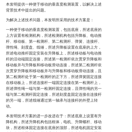
本发明提供一种便于移动的垂直度检测装置，以解决上述
背景技术中提出的问题。
为解决上述技术问题，本发明所采用的技术方案是：
一种便于移动的垂直度检测装置，包括底座，所述底座的
上方设置有检测机构，所述检测机构包括升降板、电动推
杆、移动板、第一检测杆、第二检测杆、弹簧、连接杆、
弹性绳、刻度盘、线锤，所述升降板设置在底座的上方，
所述电动推杆固定安装在升降板上，所述移动板与电动推
杆的活动端固定连接，所述第一检测杆依次贯穿升降板和
移动板并与升降板和移动板滑动连接，所述第二检测杆依
次贯穿升降板和移动板并与升降板和移动板滑动连接，且
第二检测杆处于第一检测杆的正下方，所述弹簧固定连接
在移动板上，所述连接杆一端固定连接在第一检测杆上，
所述弹性绳一端与第一检测杆固定连接，且弹性绳的另一
端与第二检测杆固定连接，所述刻度盘固定连接在连接杆
的另一端，所述线锤通过第一轴承与连接杆的外壁上转
动。
本发明技术方案的进一步改进在于：所述底座上设置有升
降机构，所述升降机构包括框体，电机、升降螺杆、移动
块，所述框体固定连接在底座的顶部，所述电机固定安装