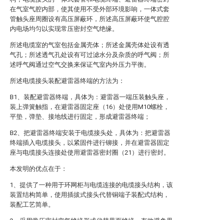
在气室气腔内部，使其使用不受外部环境影响，一体式套
管触头座周圈设有高压屏蔽环，所述高压屏蔽环使气腔腔
内电场均匀以实现常压密封空气绝缘。
所述电缆室的气室包括金属壳体；所述金属壳体处设有透
气孔；所述透气孔处设有可过滤水分及杂质的呼气阀；所
述呼气阀通过空气交换来保证气室内外压力平衡。
所述电缆接头装配避雷器终端的方法为：
B1、装配避雷器终端，具体为：避雷器一端压装触头座，
装上弹簧触指，在避雷器固定座（16）处使用M10螺栓，
平垫，弹垫、接地线进行固定，形成避雷器终端；
B2、把避雷器终端安装于电缆接头处，具体为：把避雷器
终端插入电缆接头，以紧固件进行铆接，并在避雷器固定
座与电缆接头连接处使用避雷器密封圈（21）进行密封。
本发明的优点在于：
1、提供了一种用于环网柜与电缆连接的电缆接头结构，该
装置结构简单，使用插拔式接头代替铜端子装配式结构，
装配工艺简单。