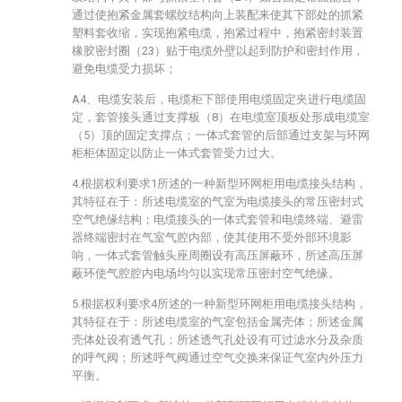
通过使抱紧金属套螺纹结构向上装配来使其下部处的抓紧
塑料套收缩，实现抱紧电缆，抱紧过程中，抱紧密封装置
橡胶密封圈（23）贴于电缆外壁以起到防护和密封作用，
避免电缆受力损坏；
A4、电缆安装后，电缆柜下部使用电缆固定夹进行电缆固
定，套管接头通过支撑板（8）在电缆室顶板处形成电缆室
（5）顶的固定支撑点；一体式套管的后部通过支架与环网
柜柜体固定以防止一体式套管受力过大。
4.根据权利要求1所述的一种新型环网柜用电缆接头结构，
其特征在于：所述电缆室的气室为电缆接头的常压密封式
空气绝缘结构；电缆接头的一体式套管和电缆终端、避雷
器终端密封在气室气腔内部，使其使用不受外部环境影
响，一体式套管触头座周圈设有高压屏蔽环，所述高压屏
蔽环使气腔腔内电场均匀以实现常压密封空气绝缘。
5.根据权利要求4所述的一种新型环网柜用电缆接头结构，
其特征在于：所述电缆室的气室包括金属壳体；所述金属
壳体处设有透气孔；所述透气孔处设有可过滤水分及杂质
的呼气阀；所述呼气阀通过空气交换来保证气室内外压力
平衡。