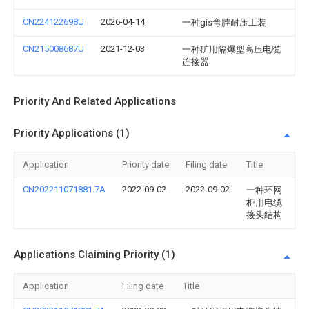
CN224122698U
2026-04-14
一种gis弯脖耐压工装
CN215008687U
2021-12-03
一种矿用隔爆型高压电缆
连接器
Priority And Related Applications
Priority Applications (1)
Application
Priority date
Filing date
Title
CN202211071881.7A
2022-09-02
2022-09-02
一种环网
柜用电缆
接头结构
Applications Claiming Priority (1)
Application
Filing date
Title