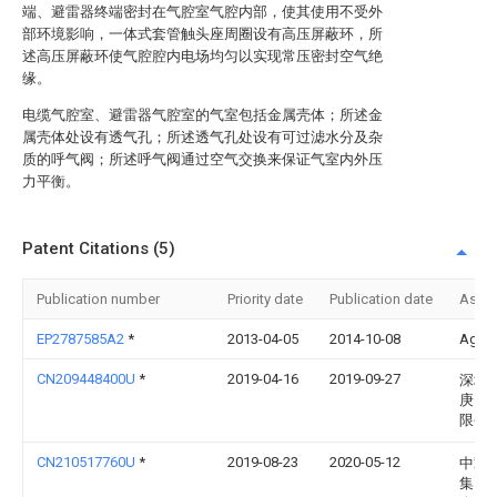
端、避雷器终端密封在气腔室气腔内部，使其使用不受外
部环境影响，一体式套管触头座周圈设有高压屏蔽环，所
述高压屏蔽环使气腔腔内电场均匀以实现常压密封空气绝
缘。
电缆气腔室、避雷器气腔室的气室包括金属壳体；所述金
属壳体处设有透气孔；所述透气孔处设有可过滤水分及杂
质的呼气阀；所述呼气阀通过空气交换来保证气室内外压
力平衡。
Patent Citations (5)
Publication number
Priority date
Publication date
Assi
EP2787585A2
*
2013-04-05
2014-10-08
Agro
CN209448400U
*
2019-04-16
2019-09-27
深圳
庚电
限公
CN210517760U
*
2019-08-23
2020-05-12
中冀
集团