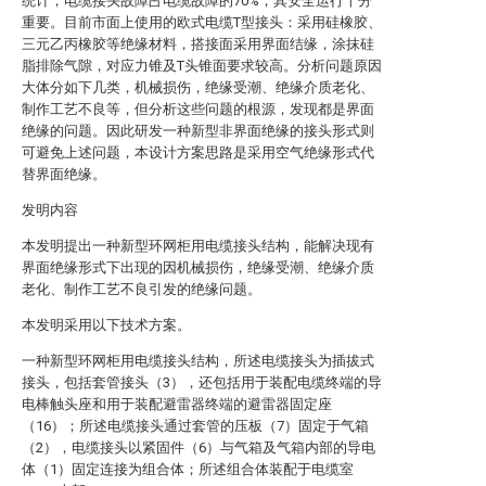
统计，电缆接头故障占电缆故障的70%，其安全运行十分
重要。目前市面上使用的欧式电缆T型接头：采用硅橡胶、
三元乙丙橡胶等绝缘材料，搭接面采用界面结缘，涂抹硅
脂排除气隙，对应力锥及T头锥面要求较高。分析问题原因
大体分如下几类，机械损伤，绝缘受潮、绝缘介质老化、
制作工艺不良等，但分析这些问题的根源，发现都是界面
绝缘的问题。因此研发一种新型非界面绝缘的接头形式则
可避免上述问题，本设计方案思路是采用空气绝缘形式代
替界面绝缘。
发明内容
本发明提出一种新型环网柜用电缆接头结构，能解决现有
界面绝缘形式下出现的因机械损伤，绝缘受潮、绝缘介质
老化、制作工艺不良引发的绝缘问题。
本发明采用以下技术方案。
一种新型环网柜用电缆接头结构，所述电缆接头为插拔式
接头，包括套管接头（3），还包括用于装配电缆终端的导
电棒触头座和用于装配避雷器终端的避雷器固定座
（16）；所述电缆接头通过套管的压板（7）固定于气箱
（2），电缆接头以紧固件（6）与气箱及气箱内部的导电
体（1）固定连接为组合体；所述组合体装配于电缆室