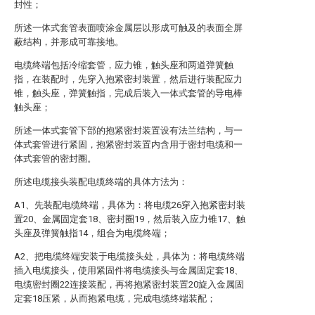
封性；
所述一体式套管表面喷涂金属层以形成可触及的表面全屏
蔽结构，并形成可靠接地。
电缆终端包括冷缩套管，应力锥，触头座和两道弹簧触
指，在装配时，先穿入抱紧密封装置，然后进行装配应力
锥，触头座，弹簧触指，完成后装入一体式套管的导电棒
触头座；
所述一体式套管下部的抱紧密封装置设有法兰结构，与一
体式套管进行紧固，抱紧密封装置内含用于密封电缆和一
体式套管的密封圈。
所述电缆接头装配电缆终端的具体方法为：
A1、先装配电缆终端，具体为：将电缆26穿入抱紧密封装
置20、金属固定套18、密封圈19，然后装入应力锥17、触
头座及弹簧触指14，组合为电缆终端；
A2、把电缆终端安装于电缆接头处，具体为：将电缆终端
插入电缆接头，使用紧固件将电缆接头与金属固定套18、
电缆密封圈22连接装配，再将抱紧密封装置20旋入金属固
定套18压紧，从而抱紧电缆，完成电缆终端装配；