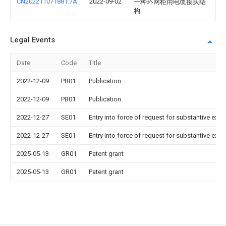
CN202211071881.7A
2022-09-02
一种环网柜用电缆接头结
构
Legal Events
Date
Code
Title
2022-12-09
PB01
Publication
2022-12-09
PB01
Publication
2022-12-27
SE01
Entry into force of request for substantive exa
2022-12-27
SE01
Entry into force of request for substantive exa
2025-05-13
GR01
Patent grant
2025-05-13
GR01
Patent grant