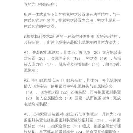
管的导电棒触头座；
所述一体式套管下部的抱紧密封装置设有法兰结构，与一
体式套管进行紧固，抱紧密封装置内含用于密封电缆和一
体式套管的密封圈。
3.根据权利要求2所述的一种新型环网柜用电缆接头结构，
其特征在于：所述电缆接头装配电缆终端的具体方法为：
A1、先装配电缆终端，具体为：将电缆（26）穿入抱紧密
封装置（20）、金属固定套（18）、密封圈（19），然后
装入应力锥（17）、触头座及弹簧触指（14），组合为电
缆终端；
A2、把电缆终端安装于电缆接头处，具体为：将电缆终端
插入电缆接头，使用紧固件将电缆接头与金属固定套
（18）、电缆密封圈（22）连接装配，再将抱紧密封装置
（20）旋入金属固定套（18）压紧，从而抱紧电缆，完成
电缆终端装配；
A3、以抱紧密封装置对电缆进行防护和密封，具体为：抱
紧密封装置包括抱紧密封装置橡胶密封圈（23）、与抓紧
塑料套（24）、抱紧金属套（25）组成，抱紧金属套带螺
纹结构，其下部与抓紧塑料套（24）贴合面是锥面配合；