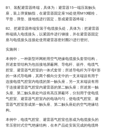
B1、装配避雷器终端，具体为：避雷器15一端压装触头
座，装上弹簧触指，在避雷器固定座16处使用M10螺栓，
平垫，弹垫、接地线进行固定，形成避雷器终端；
B2、把避雷器终端安装于电缆接头处，具体为：把避雷器
终端插入电缆接头，以紧固件进行铆接，并在避雷器固定
座与电缆接头连接处使用避雷器密封圈21进行密封。
实施例：
本例中，一种新型环网柜用空气绝缘电缆接头套管结构，
所述套管结构为包括接地屏蔽网、导电杆、嵌件、电缆气
腔室、避雷器气腔室的一体式套管；所述导电杆为字母F形
的一体式导电棒，其两个横向分支中的一支末端设有用于
连接电缆气腔室内电缆的第一触头座，另一支末端设有用
于连接避雷器气腔室内避雷器的第二触头座；所述第一触
头座、第二触头座处均设有高压屏蔽环，分别用于使电缆
气腔室、避雷器气腔室内的电场均匀，使电缆气腔室、避
雷器气腔室形成第一触头座、第二触头座处的空气绝缘结
构。
本例中，电缆气腔室、避雷器气腔室也形成为电缆接头的
常压密封式空气绝缘结构，在本产品处安装完成的电缆终