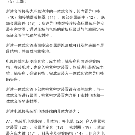
（5）上部；
所述套管接头为环氧浇注的一体式套管，其内置导电棒
（10）和接地屏蔽栅罩（11）、顶部金属嵌件（12）、底
部金属嵌件（13）；所述导电棒焊接连接高压屏蔽环并安
装有密封圈，通过压板与气箱的前板压紧以与气箱固定来
保证套管与气箱的密封性；
所述一体式套管表面喷涂金属层以形成可触及的表面全屏
蔽结构，并形成可靠接地。
电缆终端包括冷缩套管，应力锥，触头座和两道弹簧触
指，在装配时，先穿入抱紧密封装置，然后进行装配应力
锥，触头座，弹簧触指，完成后装入一体式套管的导电棒
触头座；
所述一体式套管下部的抱紧密封装置设有法兰结构，与一
体式套管进行紧固，抱紧密封装置内含用于密封电缆和一
体式套管的密封圈。
所述电缆接头装配电缆终端的具体方法为：
A1、先装配电缆终端，具体为：将电缆（26）穿入抱紧密
封装置（20）、金属固定套（18）、密封圈（19），然后
装入应力锥（17）、触头座及弹簧触指（14），组合为电