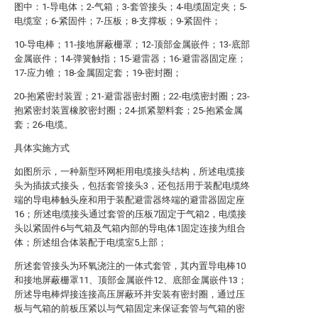
图中：1-导电体；2-气箱；3-套管接头；4-电缆固定夹；5-
电缆室；6-紧固件；7-压板；8-支撑板；9-紧固件；
10-导电棒；11-接地屏蔽栅罩；12-顶部金属嵌件；13-底部
金属嵌件；14-弹簧触指；15-避雷器；16-避雷器固定座；
17-应力锥；18-金属固定套；19-密封圈；
20-抱紧密封装置；21-避雷器密封圈；22-电缆密封圈；23-
抱紧密封装置橡胶密封圈；24-抓紧塑料套；25-抱紧金属
套；26-电缆。
具体实施方式
如图所示，一种新型环网柜用电缆接头结构，所述电缆接
头为插拔式接头，包括套管接头3，还包括用于装配电缆终
端的导电棒触头座和用于装配避雷器终端的避雷器固定座
16；所述电缆接头通过套管的压板7固定于气箱2，电缆接
头以紧固件6与气箱及气箱内部的导电体1固定连接为组合
体；所述组合体装配于电缆室5上部；
所述套管接头为环氧浇注的一体式套管，其内置导电棒10
和接地屏蔽栅罩11、顶部金属嵌件12、底部金属嵌件13；
所述导电棒焊接连接高压屏蔽环并安装有密封圈，通过压
板与气箱的前板压紧以与气箱固定来保证套管与气箱的密