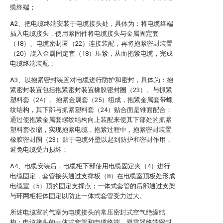
缆终端；
A2、把电缆终端安装于电缆接头处，具体为：将电缆终端
插入电缆接头，使用紧固件将电缆接头与金属固定套
（18）、电缆密封圈（22）连接装配，再将抱紧密封装置
（20）旋入金属固定套（18）压紧，从而抱紧电缆，完成
电缆终端装配；
A3、以抱紧密封装置对电缆进行防护和密封，具体为：抱
紧密封装置包括抱紧密封装置橡胶密封圈（23）、与抓紧
塑料套（24）、抱紧金属套（25）组成，抱紧金属套带螺
纹结构，其下部与抓紧塑料套（24）贴合面是锥面配合；
通过使抱紧金属套螺纹结构向上装配来使其下部处的抓紧
塑料套收缩，实现抱紧电缆，抱紧过程中，抱紧密封装置
橡胶密封圈（23）贴于电缆外壁以起到防护和密封作用，
避免电缆受力损坏；
A4、电缆安装后，电缆柜下部使用电缆固定夹（4）进行
电缆固定，套管接头通过支撑板（8）在电缆室顶板处形成
电缆室（5）顶的固定支撑点；一体式套管的后部通过支架
与环网柜柜体固定以防止一体式套管受力过大。
所述电缆室的气室为电缆接头的常压密封式空气绝缘结
构；电缆接头的一体式套管和电缆终端、避雷器终端密封