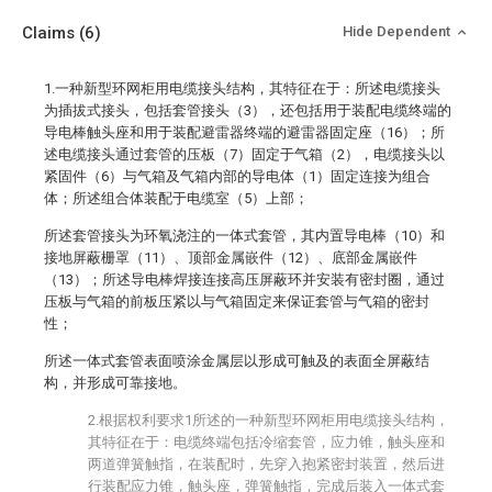
Claims
(6)
Hide Dependent
1.一种新型环网柜用电缆接头结构，其特征在于：所述电缆接头
为插拔式接头，包括套管接头（3），还包括用于装配电缆终端的
导电棒触头座和用于装配避雷器终端的避雷器固定座（16）；所
述电缆接头通过套管的压板（7）固定于气箱（2），电缆接头以
紧固件（6）与气箱及气箱内部的导电体（1）固定连接为组合
体；所述组合体装配于电缆室（5）上部；
所述套管接头为环氧浇注的一体式套管，其内置导电棒（10）和
接地屏蔽栅罩（11）、顶部金属嵌件（12）、底部金属嵌件
（13）；所述导电棒焊接连接高压屏蔽环并安装有密封圈，通过
压板与气箱的前板压紧以与气箱固定来保证套管与气箱的密封
性；
所述一体式套管表面喷涂金属层以形成可触及的表面全屏蔽结
构，并形成可靠接地。
2.根据权利要求1所述的一种新型环网柜用电缆接头结构，
其特征在于：电缆终端包括冷缩套管，应力锥，触头座和
两道弹簧触指，在装配时，先穿入抱紧密封装置，然后进
行装配应力锥，触头座，弹簧触指，完成后装入一体式套