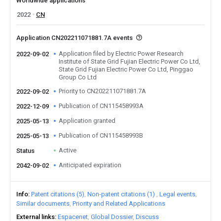
Worldwide applications
2022
CN
Application CN202211071881.7A events
Application filed by Electric Power Research
2022-09-02
Institute of State Grid Fujian Electric Power Co Ltd,
State Grid Fujian Electric Power Co Ltd, Pinggao
Group Co Ltd
Priority to CN202211071881.7A
2022-09-02
Publication of CN115458993A
2022-12-09
Application granted
2025-05-13
Publication of CN115458993B
2025-05-13
Active
Status
Anticipated expiration
2042-09-02
Info
Patent citations (5)
Non-patent citations (1)
Legal events
Similar documents
Priority and Related Applications
External links
Espacenet
Global Dossier
Discuss