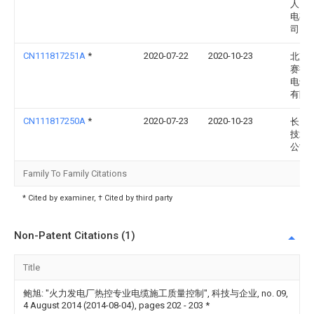
人民
电有
司
CN111817251A
*
2020-07-22
2020-10-23
北京
赛德
电气
有限
CN111817250A
*
2020-07-23
2020-10-23
长园
技术
公司
Family To Family Citations
* Cited by examiner, † Cited by third party
Non-Patent Citations (1)
Title
鲍旭: "火力发电厂热控专业电缆施工质量控制", 科技与企业, no. 09,
4 August 2014 (2014-08-04), pages 202 - 203
*