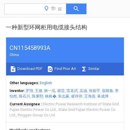
一种新型环网柜用电缆接头结构
CN115458993A
China
Download PDF
Find Prior Art
Similar
Other languages
English
Inventor
罗翔
王健
林一泓
谢芸
雷龙武
吴涵
张振宇
翁晓春
李
怡然
陈石川
陈秉熙
林栋�
朱志豪
翟停停
王海燕
蒋成博
Current Assignee
Electric Power Research Institute of State Grid
Fujian Electric Power Co Ltd
State Grid Fujian Electric Power Co
Ltd
Pinggao Group Co Ltd