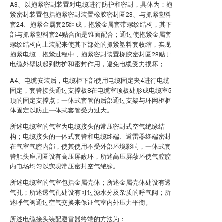
A3、以抱紧密封装置对电缆进行防护和密封，具体为：抱
紧密封装置包括抱紧密封装置橡胶密封圈23、与抓紧塑料
套24、抱紧金属套25组成，抱紧金属套带螺纹结构，其下
部与抓紧塑料套24贴合面是锥面配合；通过使抱紧金属套
螺纹结构向上装配来使其下部处的抓紧塑料套收缩，实现
抱紧电缆，抱紧过程中，抱紧密封装置橡胶密封圈23贴于
电缆外壁以起到防护和密封作用，避免电缆受力损坏；
A4、电缆安装后，电缆柜下部使用电缆固定夹4进行电缆
固定，套管接头通过支撑板8在电缆室顶板处形成电缆室5
顶的固定支撑点；一体式套管的后部通过支架与环网柜柜
体固定以防止一体式套管受力过大。
所述电缆室的气室为电缆接头的常压密封式空气绝缘结
构；电缆接头的一体式套管和电缆终端、避雷器终端密封
在气室气腔内部，使其使用不受外部环境影响，一体式套
管触头座周圈设有高压屏蔽环，所述高压屏蔽环使气腔腔
内电场均匀以实现常压密封空气绝缘。
所述电缆室的气室包括金属壳体；所述金属壳体处设有透
气孔；所述透气孔处设有可过滤水分及杂质的呼气阀；所
述呼气阀通过空气交换来保证气室内外压力平衡。
所述电缆接头装配避雷器终端的方法为：