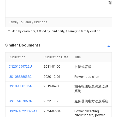
有限
Family To Family Citations
* Cited by examiner, † Cited by third party, ‡ Family to family citation
Similar Documents
Publication
Publication Date
Title
CN201699722U
2011-01-05
拼接式背板
US10852803B2
2020-12-01
Power loss siren
CN109580135A
2019-04-05
漏液检测板及漏液监测
系统
CN115407859A
2022-11-29
服务器供电方法及系统
US20240223099A1
2024-07-04
Power detecting
circuit board, power