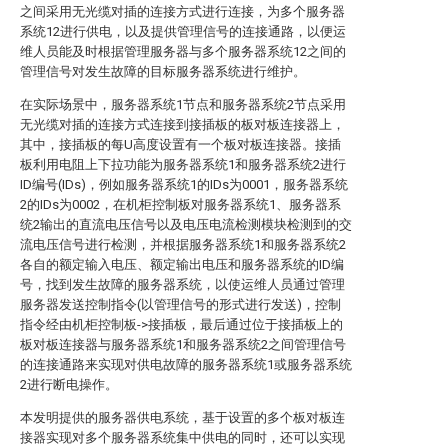
之间采用无光缆对插的连接方式进行连接，为多个服务器
系统12进行供电，以及提供管理信号的连接通路，以便运
维人员能及时根据管理服务器与多个服务器系统12之间的
管理信号对发生故障的目标服务器系统进行维护。
在实际场景中，服务器系统1节点和服务器系统2节点采用
无光缆对插的连接方式连接到接插板的板对板连接器上，
其中，接插板的每U高度设置有一个板对板连接器。接插
板利用电阻上下拉功能为服务器系统1和服务器系统2进行
ID编号(IDs)，例如服务器系统1的IDs为0001，服务器系统
2的IDs为0002，在机柜控制板对服务器系统1、服务器系
统2输出的直流电压信号以及电压电流检测模块检测到的交
流电压信号进行检测，并根据服务器系统1和服务器系统2
各自的额定输入电压、额定输出电压和服务器系统的ID编
号，找到发生故障的服务器系统，以使运维人员通过管理
服务器发送控制指令(以管理信号的形式进行发送)，控制
指令经由机柜控制板->接插板，最后通过位于接插板上的
板对板连接器与服务器系统1和服务器系统2之间管理信号
的连接通路来实现对供电故障的服务器系统1或服务器系统
2进行断电操作。
本发明提供的服务器供电系统，基于设置的多个板对板连
接器实现对多个服务器系统集中供电的同时，还可以实现