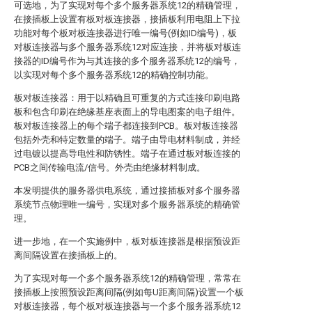
可选地，为了实现对每个多个服务器系统12的精确管理，
在接插板上设置有板对板连接器，接插板利用电阻上下拉
功能对每个板对板连接器进行唯一编号(例如ID编号)，板
对板连接器与多个服务器系统12对应连接，并将板对板连
接器的ID编号作为与其连接的多个服务器系统12的编号，
以实现对每个多个服务器系统12的精确控制功能。
板对板连接器：用于以精确且可重复的方式连接印刷电路
板和包含印刷在绝缘基座表面上的导电图案的电子组件。
板对板连接器上的每个端子都连接到PCB。板对板连接器
包括外壳和特定数量的端子。端子由导电材料制成，并经
过电镀以提高导电性和防锈性。端子在通过板对板连接的
PCB之间传输电流/信号。外壳由绝缘材料制成。
本发明提供的服务器供电系统，通过接插板对多个服务器
系统节点物理唯一编号，实现对多个服务器系统的精确管
理。
进一步地，在一个实施例中，板对板连接器是根据预设距
离间隔设置在接插板上的。
为了实现对每一个多个服务器系统12的精确管理，常常在
接插板上按照预设距离间隔(例如每U距离间隔)设置一个板
对板连接器，每个板对板连接器与一个多个服务器系统12