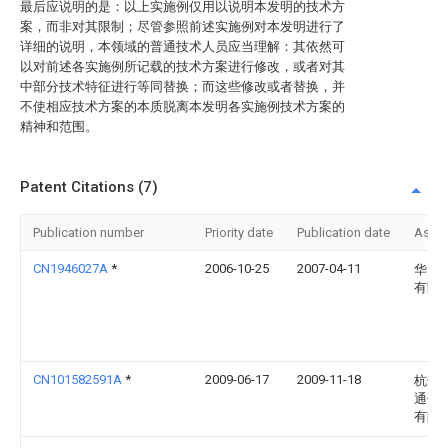
最后应说明的是：以上实施例仅用以说明本发明的技术方
案，而非对其限制；尽管参照前述实施例对本发明进行了
详细的说明，本领域的普通技术人员应当理解：其依然可
以对前述各实施例所记载的技术方案进行修改，或者对其
中部分技术特征进行等同替换；而这些修改或者替换，并
不使相应技术方案的本质脱离本发明各实施例技术方案的
精神和范围。
Patent Citations (7)
Publication number
Priority date
Publication date
Assi
CN1946027A
*
2006-10-25
2007-04-11
华为
有限
CN101582591A
*
2009-06-17
2009-11-18
杭州
通信
有限