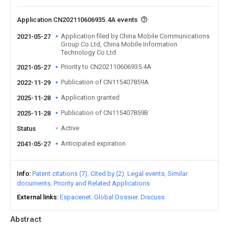
Application CN202110606935.4A events
Application filed by China Mobile Communications
2021-05-27
Group Co Ltd, China Mobile Information
Technology Co Ltd
Priority to CN202110606935.4A
2021-05-27
Publication of CN115407859A
2022-11-29
Application granted
2025-11-28
Publication of CN115407859B
2025-11-28
Active
Status
Anticipated expiration
2041-05-27
Info
Patent citations (7)
Cited by (2)
Legal events
Similar
documents
Priority and Related Applications
External links
Espacenet
Global Dossier
Discuss
Abstract