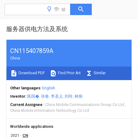
服务器供电方法及系统
CN115407859A
China
Download PDF
Find Prior Art
Similar
Other languages
English
Inventor
陈国�
张春
李圣义
刘玲
林炳
Current Assignee
China Mobile Communications Group Co Ltd
China Mobile Information Technology Co Ltd
Worldwide applications
2021
CN