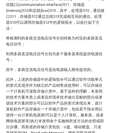
信接口(communication interface)511、存储器
(memory)512和总线(bus)513，其中，处理器510，通信接
口511，存储器512通过总线513完成相互间的通信。处理
器510可以调用存储器512中的逻辑指令，以执行如下方
法：
将检测到的多路交流电压信号分别转换为对应的多路直流
电压信号；
利用多路直流电压信号分别为多个服务器系统提供电源信
号；
其中，多路交流电压信号是由电源输入模块提供的。
此外，上述的存储器中的逻辑指令可以通过软件功能单元
的形式实现并作为独立的产品销售或使用时，可以存储在
一个计算机可读取存储介质中。基于这样的理解，本发明
的技术方案本质上或者说对现有技术做出贡献的部分或者
该技术方案的部分可以以软件产品的形式体现出来，该计
算机软件产品存储在一个存储介质中，包括若干指令用以
使得一台计算机电源屏(可以是个人计算机，服务器，或者
网络电源屏等)执行本发明各个实施例所述方法的全部或部
分步骤。而前述的存储介质包括：U盘、移动硬盘、只读
存储器(ROM，Read-only Memory)、随机存取存储器