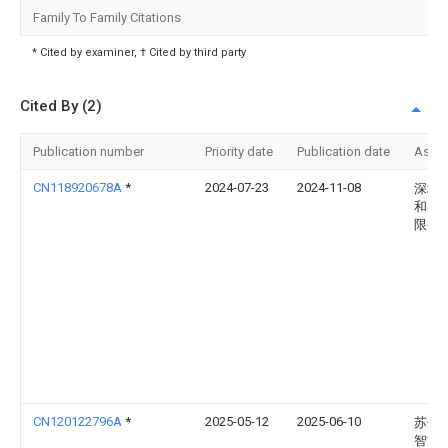
Family To Family Citations
* Cited by examiner, † Cited by third party
Cited By (2)
Publication number
Priority date
Publication date
Assi
CN118920678A
*
2024-07-23
2024-11-08
深圳
和实
限公
CN120122796A
*
2025-05-12
2025-06-10
苏州
智能