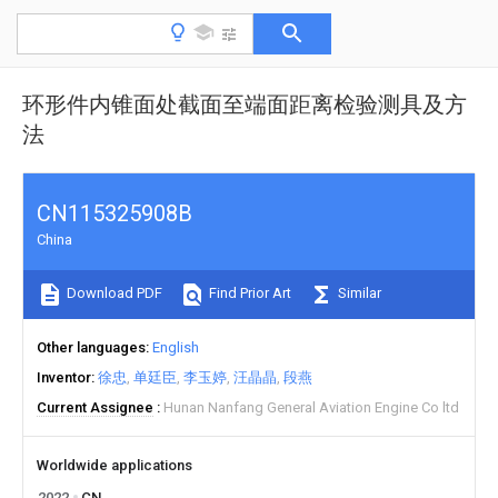
环形件内锥面处截面至端面距离检验测具及方
法
CN115325908B
China
Download PDF
Find Prior Art
Similar
Other languages
English
Inventor
徐忠
单廷臣
李玉婷
汪晶晶
段燕
Current Assignee
Hunan Nanfang General Aviation Engine Co ltd
Worldwide applications
2022
CN