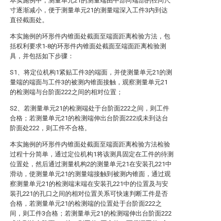
本实施例中，测量单元21的测量端由中部向端部的径向尺
寸逐渐减小，便于测量单元21的测量端深入工件3内到达
直径截面处。
本实施例的环形件内锥面处截面至端面距离检验方法，包
括权利要求1-8的环形件内锥面处截面至端面距离检验测
具，并包括如下步骤：
S1、将定位机构1紧贴工件3的端面，并使测量单元21的测
量端的端面与工件3的被测内锥面接触，观察测量单元21
的检测端与台阶面222之间的相对位置；
S2、若测量单元21的检测端处于台阶面222之间，则工件
合格；若测量单元21的检测端伸出台阶面222或未到达台
阶面处222，则工件不合格。
本实施例的环形件内锥面处截面至端面距离检验方法检验
过程十分简单，通过定位机构1将该测具固定在工件的待测
位置处，然后通过测量机构2的测量单元21在安装孔221中
滑动，使测量单元21的测量端接触到被测内锥面，通过观
察测量单元21的检测端末端在安装孔221中的位置及与安
装孔221的孔口之间的相对位置关系可快速判断工件是否
合格，若测量单元21的检测端的位置处于台阶面222之
间，则工件3合格；若测量单元21的检测端伸出台阶面222