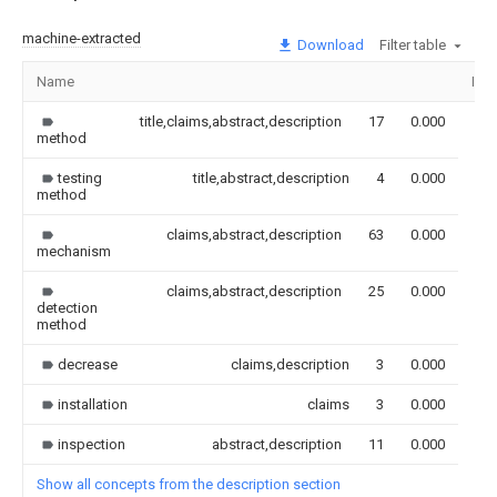
machine-extracted
Download
Filter table
Name
Ima
title,claims,abstract,description
17
0.000
method
testing
title,abstract,description
4
0.000
method
claims,abstract,description
63
0.000
mechanism
claims,abstract,description
25
0.000
detection
method
decrease
claims,description
3
0.000
installation
claims
3
0.000
inspection
abstract,description
11
0.000
Show all concepts from the description section