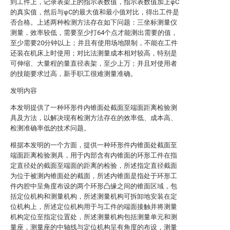
到工件上，记录表架上的指示表数值，指示表数值加上φC
的真实值，然后与φC的最大值和最小值对比，得出工件是
否合格。上述两种检测方法存在如下问题：三坐标测量仪
测量，效率较低，需要至少打64个点才能测出需要的值，
至少需要20分钟以上；并且有使用场地限制，不能在工件
还装在机床上时使用；对比法测量成本相对较高，特别是
可伸缩、大量程的量直径表架，至少上万；并且对使用者
的技能要求过高，新手职工很难测量准确。
发明内容
本发明提供了一种环形件内锥面处截面至端面距离检验测
具及方法，以解决现有检测方法存在的效率低、成本高、
检测准确率低的技术问题。
根据本发明的一个方面，提供一种环形件内锥面处截面至
端面距离检验测具，用于内部含有内锥面的环形工件在指
定直径处的截面至端面的距离的检验，所述指定直径截面
为位于被测内锥面处的截面，所述内锥面是指处于环形工
件内腔中呈角度布设的两个环形凸缘之间的锥面区域，包
括定位机构和测量机构，所述测量机构可拆卸地安装在定
位机构上，所述定位机构用于与工件的端面接触并将测量
机构定位至指定位置处，所述测量机构包括测量单元和测
量座，测量座的中轴线与定位机构呈有角度的布设，测量