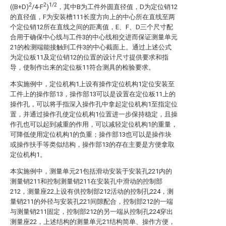
2
2
1/2
((B+D)
/4-F
)
，其中B为工件外圆直径值，D为定位销12
的直径值，F为安装槽111长度方向上的中心所在直线至两
个定位销12所在直线之间的距离值，E、F、D三个尺寸配
合用于确保中心线与工件3的中心线相交进而保证测量单元
21的检测端能接触到工件3的中心截面上。通过上述公式
为定位板11及定位销12的位置的设计尺寸提供要求和指
导，使制作出来的定位板11符合测具的检验要求。
本实施例中，定位机构1上设有操作定位机构1定位安装至
工件上的操作部13，操作部13可以是设置在定位板11上的
操作孔，可以将手指深入操作孔中拿起定位机构1至指定位
置，并通过操作孔使定位机构1位置进一步保持稳定，且操
作孔也可以起到减重的作用，可以减轻定位机构1的重量，
可降低使用定位机构1的负重；操作部13也可以是操作块
或操作扶手等类似结构，操作部13的存在主要是方便拿取
定位机构1。
本实施例中，测量单元21包括滑动安装于安装孔221内的
测量销211和控制测量销211在安装孔中滑动的控制部
212，测量座22上设有供控制部212活动的控制孔224，测
量销211的外径与安装孔221间隙配合，控制部212的一端
与测量销211固定，控制部212的另一端从控制孔224穿出
测量座22，上述结构的测量单元21结构简单、操作方便，