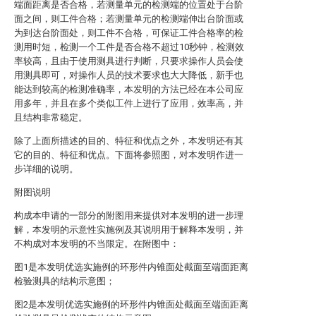
端面距离是否合格，若测量单元的检测端的位置处于台阶
面之间，则工件合格；若测量单元的检测端伸出台阶面或
为到达台阶面处，则工件不合格，可保证工件合格率的检
测用时短，检测一个工件是否合格不超过10秒钟，检测效
率较高，且由于使用测具进行判断，只要求操作人员会使
用测具即可，对操作人员的技术要求也大大降低，新手也
能达到较高的检测准确率，本发明的方法已经在本公司应
用多年，并且在多个类似工件上进行了应用，效率高，并
且结构非常稳定。
除了上面所描述的目的、特征和优点之外，本发明还有其
它的目的、特征和优点。下面将参照图，对本发明作进一
步详细的说明。
附图说明
构成本申请的一部分的附图用来提供对本发明的进一步理
解，本发明的示意性实施例及其说明用于解释本发明，并
不构成对本发明的不当限定。在附图中：
图1是本发明优选实施例的环形件内锥面处截面至端面距离
检验测具的结构示意图；
图2是本发明优选实施例的环形件内锥面处截面至端面距离