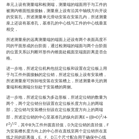
单元上设有测量端和检测端，测量端的端面用于与工件的
被测内锥面抵接接触，测量座上设有沿其中轴线方向开设
的安装孔，所述测量单元滑动安装在安装孔内，所述测量
座上还设有基准孔，基准孔的中心线与工件的中心线垂直
相交，
所述测量座的远离测量端的端面上还设有两个表面高度不
同的平面形成的台阶面，通过检测端的端面与两个台阶面
的位置关系以判断环形件内锥面处截面至端面距离是否合
格。
进一步地，所述定位机构包括定位板和设置在定位板上用
于与工件外圆接触的定位销，所述定位板上设有安装槽，
所述测量座可拆卸地安装在安装槽上，所述测量单元的测
量端和检测端分别处于安装槽的两侧。
进一步地，所述定位板为多边形板，所述定位销的数量为
两个，两个定位销分别设置在定位板长度方向上的两端
部，定位销与安装槽分别设在定位板宽度方向上的两端
2
部，所述定位销的中心至基准孔的纵向距离E＝((B+D)
/4-
2
1/2
F
)
，其中B为工件外圆直径值，D为定位销的直径值，F
为安装槽长度方向上的中心所在直线至两个定位销所在直
线之间的距离值，E、F、D三个尺寸配合用于确保中心线