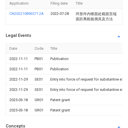
Application
Filing date
Title
CN202210896571.2A
2022-07-28
环形件内锥面处截面至端
面距离检验测具及方法
Legal Events
Date
Code
Title
2022-11-11
PB01
Publication
2022-11-11
PB01
Publication
2022-11-29
SE01
Entry into force of request for substantive exa
2022-11-29
SE01
Entry into force of request for substantive exa
2025-03-18
GR01
Patent grant
2025-03-18
GR01
Patent grant
Concepts