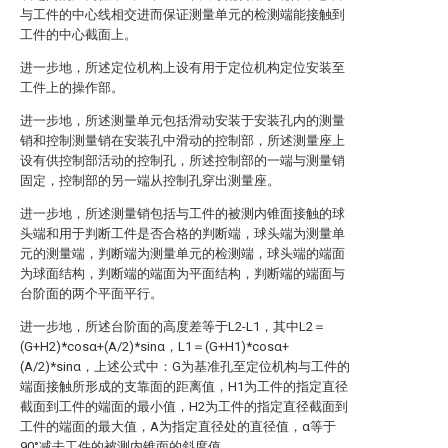
与工件的中心线相交进而保证测量单元的检测端能接触到
工件的中心截面上。
进一步地，所述定位机构上设有用于定位机构定位安装至
工件上的操作部。
进一步地，所述测量单元包括滑动安装于安装孔内的测量
销和控制测量销在安装孔中滑动的控制部，所述测量座上
设有供控制部活动的控制孔，所述控制部的一端与测量销
固定，控制部的另一端从控制孔穿出测量座。
进一步地，所述测量销包括与工件的被测内锥面接触的球
头端和用于判断工件是否合格的判断端，球头端为测量单
元的测量端，判断端为测量单元的检测端，球头端的端面
为球面结构，判断端的端面为平面结构，判断端的端面与
台阶面的两个平面平行。
进一步地，所述台阶面的高度差等于L2-L1，其中L2＝
(G+H2)*cosα+(A/2)*sinα，L1＝(G+H1)*cosα+
(A/2)*sinα，上述公式中：G为基准孔至定位机构与工件的
端面接触所形成的支靠面的距离值，H1为工件的指定直径
截面到工件的端面的最小值，H2为工件的指定直径截面到
工件的端面的最大值，A为指定直径处的直径值，α等于
90°减去工件的被测内锥面的斜度值。