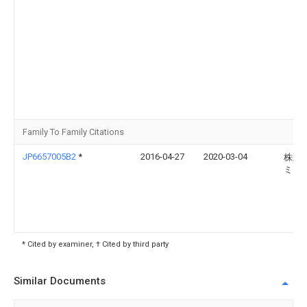
Family To Family Citations
JP6657005B2
*
2016-04-27
2020-03-04
株式
ミツ
* Cited by examiner, † Cited by third party
Similar Documents