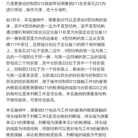
只需要拨动控制部212就能带动测量销211在安装孔221内
进行滑动，操作方便，也十分省时。
如1所示，本实施例中，测量座22可以是类似X型结构的架
体，其中X型结构的第一边为平直型结构，该平直型结构
通过螺钉和销钉组合沿定位板11长度方向固定在定位板11
的一侧表面宽度方向的边缘处，X型结构的第二边从安装
槽111中穿过，且两端分别位于定位板11的两个相对侧面
上，安装孔221位于该第二边中，X型结构的第一边与第二
边的一个端部位于同一侧，与第一边同侧的第二边的该端
部包括三个转折面，其中台阶面222位于其中一个转折面
上，控制部212位于另一个转折面上，剩余的一个转折面
与第一边垂直设置，台阶面222所在的转折面与控制部212
所在的转折面相邻，便于操作控制部212接触工件3的被测
内锥面后观察测量销211的检测端的端面与台阶面222之间
的相对位置来判断工件是否合格。本实施例的测量座结构
平衡性较高，可靠性也较高。
本实施例中，测量销211包括与工件3的被测内锥面接触的
球头端和用于判断工件3是否合格的判断端，球头端为测量
单元21的测量端，判断端为测量单元21的检测端，球头端
的端面为球面结构，球面结构可以更好地与工件3的被测内
锥面接触，保证检测的精度较高，判断端的端面为平面结