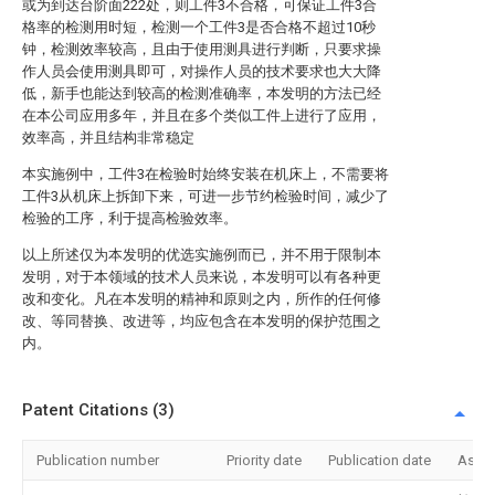
或为到达台阶面222处，则工件3不合格，可保证工件3合
格率的检测用时短，检测一个工件3是否合格不超过10秒
钟，检测效率较高，且由于使用测具进行判断，只要求操
作人员会使用测具即可，对操作人员的技术要求也大大降
低，新手也能达到较高的检测准确率，本发明的方法已经
在本公司应用多年，并且在多个类似工件上进行了应用，
效率高，并且结构非常稳定
本实施例中，工件3在检验时始终安装在机床上，不需要将
工件3从机床上拆卸下来，可进一步节约检验时间，减少了
检验的工序，利于提高检验效率。
以上所述仅为本发明的优选实施例而已，并不用于限制本
发明，对于本领域的技术人员来说，本发明可以有各种更
改和变化。凡在本发明的精神和原则之内，所作的任何修
改、等同替换、改进等，均应包含在本发明的保护范围之
内。
Patent Citations (3)
Publication number
Priority date
Publication date
Assi