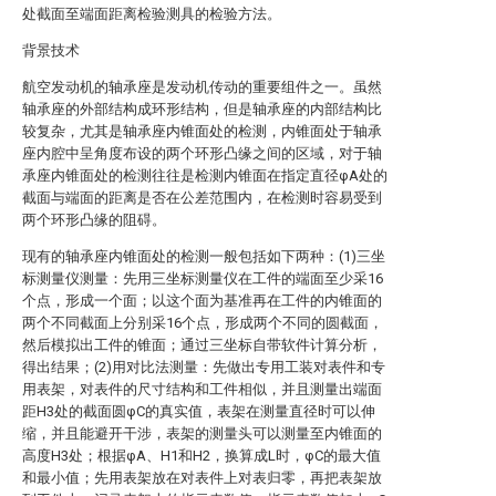
处截面至端面距离检验测具的检验方法。
背景技术
航空发动机的轴承座是发动机传动的重要组件之一。虽然
轴承座的外部结构成环形结构，但是轴承座的内部结构比
较复杂，尤其是轴承座内锥面处的检测，内锥面处于轴承
座内腔中呈角度布设的两个环形凸缘之间的区域，对于轴
承座内锥面处的检测往往是检测内锥面在指定直径φA处的
截面与端面的距离是否在公差范围内，在检测时容易受到
两个环形凸缘的阻碍。
现有的轴承座内锥面处的检测一般包括如下两种：(1)三坐
标测量仪测量：先用三坐标测量仪在工件的端面至少采16
个点，形成一个面；以这个面为基准再在工件的内锥面的
两个不同截面上分别采16个点，形成两个不同的圆截面，
然后模拟出工件的锥面；通过三坐标自带软件计算分析，
得出结果；(2)用对比法测量：先做出专用工装对表件和专
用表架，对表件的尺寸结构和工件相似，并且测量出端面
距H3处的截面圆φC的真实值，表架在测量直径时可以伸
缩，并且能避开干涉，表架的测量头可以测量至内锥面的
高度H3处；根据φA、H1和H2，换算成L时，φC的最大值
和最小值；先用表架放在对表件上对表归零，再把表架放