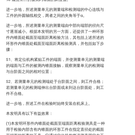
进一步地，所述测量单元的测量端和检测端的中心连线与
工件的外圆轴线相交，两者之间的夹角等于α。
进一步地，所述测量单元的测量端由中部向端部的径向尺
寸逐渐减小。根据本发明的另一方面，还提供了一种环形
件内锥面处截面至端面距离检验方法，其包括上述所述的
环形件内锥面处截面至端面距离检验测具，并包括如下步
骤：
S1、将定位机构紧贴工件的端面，并使测量单元的测量端
的端面与工件的被测内锥面接触，观察测量单元的检测端
与台阶面之间的相对位置；
S2、若测量单元的检测端处于台阶面之间，则工件合格；
若测量单元的检测端伸出台阶面或未到达台阶面处，则工
件不合格。
进一步地，所述工件在检验时始终安装在机床上。
本发明具有以下有益效果：
(1)本发明环形件内锥面处截面至端面距离检验测具是一种
用于检验内部含有内锥面的环形工件在指定直径处的截面