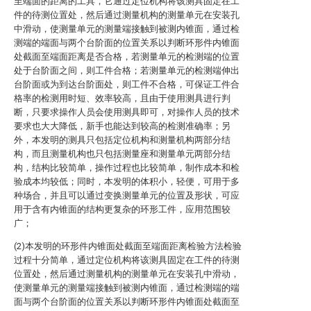
至端面的距离的工具，它通过定位机构将该测具固定在工
件的待测位置处，然后通过测量机构的测量单元在安装孔
中滑动，使测量单元的测量端接触到被测内锥面，通过检
测端的端面与两个台阶面的位置关系以判断环形件内锥面
处截面至端面距离是否合格，若测量单元的检测端的位置
处于台阶面之间，则工件合格；若测量单元的检测端伸出
台阶面或为到达台阶面处，则工件不合格，可保证工件合
格率的检测用时短、效率较高，且由于使用测具进行判
断，只要求操作人员会使用测具即可，对操作人员的技术
要求也大大降低，新手也能达到较高的检测准确率；另
外，本发明的测具只包括定位机构和测量机构两部分结
构，而且测量机构也只包括测量座和测量单元两部分结
构，结构比较简单，操作过程也比较简单，制作成本和检
验成本均较低；同时，本发明的体积小，轻便，可用于多
种场合，并且可以通过变换测量单元的位置及形状，可应
用于含有内锥面的结构更复杂的环形工件，应用范围较
广；
(2)本发明的环形件内锥面处截面至端面距离检验方法检验
过程十分简单，通过定位机构将该测具固定在工件的待测
位置处，然后通过测量机构的测量单元在安装孔中滑动，
使测量单元的测量端接触到被测内锥面，通过检测端的端
面与两个台阶面的位置关系以判断环形件内锥面处截面至