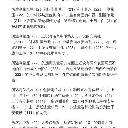
所述测量机构（2）包括测量单元（21）和测量座（22），测量
座（22）的中轴线与定位机构（1）呈有角度的布设，测量单元
（21）上设有测量端和检测端，测量端的端面用于与工件（3）的
被测内锥面抵接接触，
所述测量座（22）上设有沿其中轴线方向开设的安装孔
（221），所述测量单元（21）滑动安装在安装孔（221）内，所
述测量座（22）上还设有基准孔（223），基准孔（223）的中心
线与工件（3）的中心线垂直相交，
所述测量座（22）的远离测量端的端面上还设有两个表面高度不
同的平面形成的台阶面（222），通过检测端的端面与两个台阶面
（222）的位置关系以判断环形件内锥面处截面至端面距离是否合
格；
所述定位机构（1）包括定位板（11）和设置在定位板（11）上
用于与工件（3）外圆接触的定位销（12），所述定位板（11）
上设有安装槽（111），所述测量座（22）可拆卸地安装在安装
槽（111）上，所述测量单元（21）的测量端和检测端分别处于
安装槽（111）的两侧；
所述定位板（11）为多边形板，所述定位销（12）的数量为两