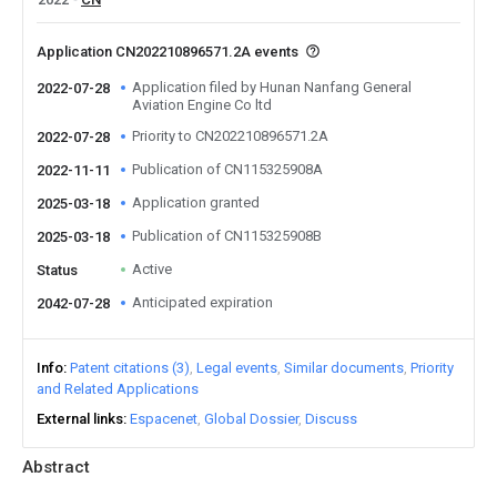
Application CN202210896571.2A events
Application filed by Hunan Nanfang General
2022-07-28
Aviation Engine Co ltd
Priority to CN202210896571.2A
2022-07-28
Publication of CN115325908A
2022-11-11
Application granted
2025-03-18
Publication of CN115325908B
2025-03-18
Active
Status
Anticipated expiration
2042-07-28
Info
Patent citations (3)
Legal events
Similar documents
Priority
and Related Applications
External links
Espacenet
Global Dossier
Discuss
Abstract