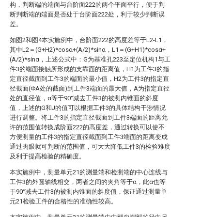
构，判断端的端面与台阶面222的两个平面平行，便于判
断判断端的端面是否处于台阶面222处，利于较少判断误
差。
如图2和图4本实施例中，台阶面222的高度差等于L2-L1，
其中L2＝(G+H2)*cosα+(A/2)*sinα，L1＝(G+H1)*cosα+
(A/2)*sinα，上述公式中：G为基准孔223至定位机构1与工
件3的端面接触所形成的支靠面的距离值，H1为工件3的指
定直径截面到工件3的端面的最小值，H2为工件3的指定直
径截面(ΦA处的截面)到工件3端面的最大值，A为指定直径
处的直径值，α等于90°减去工件3的被测内锥面的斜度
值，上述的G和J的值可以根据工件3的具体结构干涉情况
进行调整。将工件3的指定直径截面到工件3端面的距离允
许的范围值转换成阶面222的高度差，通过转换可以使不
方便测量的工件3的指定直径截面到工件3端面的距离变成
通过肉眼就可判断的范围值，可大大降低工件3的检验难度
及利于提高检验的精确度。
本实施例中，测量单元21的测量端和检测端的中心连线与
工件3的外圆轴线相交，两者之间的夹角等于α，此α也等
于90°减去工件3的被测内锥面的斜度值，保证通过测量单
元21检验工件的合格性的准确性较高。