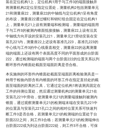
装在定位机构1上，定位机构1用于与工件3的端面接触并
将测量机构2定位至指定位置处，测量机构2包括测量单元
21和测量座22，测量座22的中轴线与定位机构1呈有角度
的布设，测量座22通过螺钉和销钉组合固定在定位机构1
上，测量单元21上设有测量端和检测端，测量端的端面用
于与工件3的被测内锥面抵接接触，测量座22上设有沿其
中轴线方向开设的安装孔221，测量单元21滑动安装在安
装孔221内，测量座22上还设有基准孔223，基准孔223的
中心线与工件3的中心线垂直相交，测量座22的远离测量
端的端面上还设有两个表面高度不同的平面形成的台阶面
222，通过检测端的端面与两个台阶面222的位置关系以判
断环形件内锥面处截面至端面距离是否合格。
本实施例的环形件内锥面处截面至端面距离检验测具是一
种用于检验内部含有内锥面的环形工件在指定直径处的截
面至端面的距离的工具，它通过定位机构1将该测具固定在
工件的待测位置处，然后通过测量机构2的测量单元21在
安装孔221中滑动，使测量单元21的测量端接触到被测内
锥面，通过观察测量单元21的检测端末端在安装孔221中
的位置及与安装孔221孔口之间的相对位置关系可快速判
断工件3是否合格，若测量单元21的检测端的位置处于台
阶面222之间，则工件3合格；若测量单元21的检测端伸出
台阶面222或为到达台阶面222处，则工件3不合格，可保