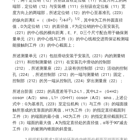
个，两个定位销（12）分别设置在定位板（11）长度方向上的两
端部，定位销（12）与安装槽（111）分别设在定位板（11）宽
度方向上的两端部，所述定位销（12）的中心至基准孔（223）
2
2
1/2
的纵向距离E ＝（（B+D）
/4-F
）
，其中B为工件外圆直径
值，D为定位销（12）的直径值，F为定位销的中心至安装孔
（221）的中心线的横向距离，E、F、D三个尺寸配合用于确保测
量单元（21）的中心线与工件（3）的中心线相交进而保证检测端
能接触到工件（3）的中心截面上；
所述测量单元（21）包括滑动安装于安装孔（221）内的测量销
（211）和控制测量销（211）在安装孔中滑动的控制部
（212），所述测量座（22）上设有供控制部（212）活动的控制
孔（224），所述控制部（212）的一端与测量销（211）固定，
控制部（212）的另一端从控制孔（224）穿出测量座（22）；
所述台阶面（222）的高度差等于L2-L1，其中L2＝（G+H2）
cosα+（A/2）
sinα，L1=（G+H1）
cosα+（A/2）
sinα，上述公
式中：G为基准孔（223）至定位机构（1）与工件（3）的端面接
触所形成的支靠面的距离值，H1为工件（3）的指定直径截面到
工件（3）的端面的最小值，H2为工件（3）的指定直径截面到工
件（3）端面的最大值，A为指定直径处的直径值，α等于90°减去
工件（3）的被测内锥面的斜度值。
2.根据权利要求1所述的环形件内锥面处截面至端面距离检