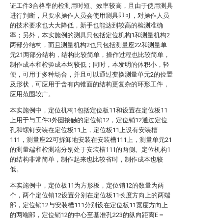
证工件3合格率的检测用时短、效率较高，且由于使用测具
进行判断，只要求操作人员会使用测具即可，对操作人员
的技术要求也大大降低，新手也能达到较高的检测准确
率；另外，本实施例的测具只包括定位机构1和测量机构2
两部分结构，而且测量机构2也只包括测量座22和测量单
元21两部分结构，结构比较简单，操作过程也比较简单，
制作成本和检验成本均较低；同时，本发明的体积小，轻
便，可用于多种场合，并且可以通过变换测量单元2的位置
及形状，可应用于含有内锥面的结构更复杂的环形工件，
应用范围较广。
本实施例中，定位机构1包括定位板11和设置在定位板11
上用于与工件3外圆接触的定位销12，定位销12通过定位
孔和螺钉安装在定位板11上，定位板11上设有安装槽
111，测量座22可拆卸地安装在安装槽111上，测量单元21
的测量端和检测端分别处于安装槽111的两侧。定位机构1
的结构非常简单，制作起来也比较省时，制作成本也较
低。
本实施例中，定位板11为方形板，定位销12的数量为两
个，两个定位销12设置分别在定位板11长度方向上的两端
部，定位销12与安装槽111分别设在定位板11宽度方向上
的两端部，定位销12的中心至基准孔223的纵向距离E＝