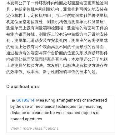
本发明公开了一种环形件内锥面处截面至端面距离检验测
具，包括定位机构和测量机构，测量机构可拆卸地安装在
定位机构上，定位机构用于与工件的端面接触并将测量机
构定位至指定位置处，测量机构包括测量单元和测量座，
测量单元上设有测量端和检测端，测量端的端面与工件的
被测内锥面接触，测量座上设有沿中轴线方向开设的安装
孔，测量单元滑动安装在安装孔内，测量座的远离测量端
的端面上还设有两个表面高度不同的平面形成的台阶面，
通过检测端的端面与两个台阶面的位置关系以判断环形件
内锥面处截面至端面距离是否合格；本发明还公开了包括
上述测具的检验方法。本发明可以解决现有检测方法存在
的效率低、成本高、新手检测准确率低的技术问题。
Classifications
G01B5/14
Measuring arrangements characterised
by the use of mechanical techniques for measuring
distance or clearance between spaced objects or
spaced apertures
View 1 more classifications