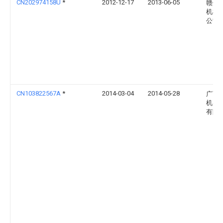
CN202974158U
*
2012-12-17
2013-06-05
赣州
机械
公司
CN103822567A
*
2014-03-04
2014-05-28
广西
机器
有限