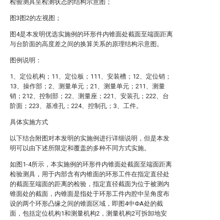
检验测具呈检测状态的结构示意图；
图3图2的左视图；
图4是本发明优选实施例的环形件内锥面处截面至端面距离
与台阶面的高度差之间的换算关系的原理结构示意图。
图例说明：
1、定位机构；11、定位板；111、安装槽；12、定位销；
13、操作部；2、测量单元；21、测量单元；211、测量
销；212、控制部；22、测量座；221、安装孔；222、台
阶面；223、基准孔；224、控制孔；3、工件。
具体实施方式
以下结合附图对本发明的实施例进行详细说明，但是本发
明可以由下述所限定和覆盖的多种不同方式实施。
如图1-4所示，本实施例的环形件内锥面处截面至端面距离
检验测具，用于内部含有内锥面的环形工件在指定直径处
的截面至端面的距离的检验，指定直径截面为位于被测内
锥面处的截面，内锥面是指处于环形工件内腔中呈角度布
设的两个环形凸缘之间的锥面区域，即图4中ΦA处的截
面，包括定位机构1和测量机构2，测量机构2可拆卸地安