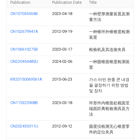
Publication
Publication Date
Title
CN107036504B
2023-04-18
一种壁厚测量装置及测
量方法
CN102679941A
2012-09-19
一种锥环外锥锥度检测
装置
CN106610275B
2020-03-17
检验机及其连接夹具
CN220454485U
2024-02-06
一种圆锥面锥度检测装
置
KR20150069561A
2015-06-23
가스 터빈 완충 콘 내경
을 결정하기 위한 방법
및 장치
CN115325908B
2025-03-18
环形件内锥面处截面至
端面距离检验测具及方
法
CN202433011U
2012-09-12
圆度仪检测无心锥度零
件的定位夹具