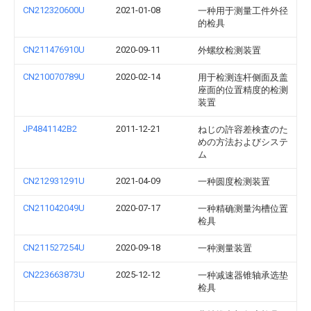
CN212320600U
2021-01-08
一种用于测量工件外径
的检具
CN211476910U
2020-09-11
外螺纹检测装置
CN210070789U
2020-02-14
用于检测连杆侧面及盖
座面的位置精度的检测
装置
JP4841142B2
2011-12-21
ねじの許容差検査のた
めの方法およびシステ
ム
CN212931291U
2021-04-09
一种圆度检测装置
CN211042049U
2020-07-17
一种精确测量沟槽位置
检具
CN211527254U
2020-09-18
一种测量装置
CN223663873U
2025-12-12
一种减速器锥轴承选垫
检具